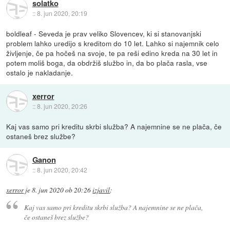
solatko
::
8. jun 2020, 20:19
boldleaf - Seveda je prav veliko Slovencev, ki si stanovanjski
problem lahko uredijo s kreditom do 10 let. Lahko si najemnik celo
življenje, če pa hočeš na svoje, te pa reši edino kreda na 30 let in
potem moliš boga, da obdržiš službo in, da bo plača rasla, vse
ostalo je nakladanje.
xerror
::
8. jun 2020, 20:26
Kaj vas samo pri kreditu skrbi služba? A najemnine se ne plača, če
ostaneš brez službe?
Ganon
::
8. jun 2020, 20:42
xerror
je
8. jun 2020 ob 20:26
izjavil
:
Kaj vas samo pri kreditu skrbi služba? A najemnine se ne plača,
če ostaneš brez službe?