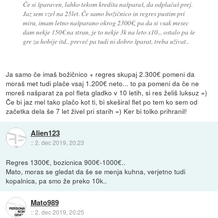
Če si šparaven, lahko tekom kredita našparaš, da odplačaš prej.
Jaz sem vzel na 25let. Če samo božičnico in regres pustim pri
miru, imam letno našparano okrog 2300€, pa da si vsak mesec
dam nekje 150€ na stran, je to nekje 3k na leto x10... ostalo pa še
gre za hobije itd.. preveč pa tudi ni dobro šparat, treba uživat..
Ja samo če imaš božičnico + regres skupaj 2.300€ pomeni da
moraš met tudi plače vsaj 1.200€ neto... to pa pomeni da če ne
moreš našparat za pol fleta gladko v 10 letih, si res želiš luksuz =)
Če bi jaz mel tako plačo kot ti, bi skeširal flet po tem ko sem od
začetka dela še 7 let živel pri starih =) Ker bi tolko prihranil!
Alien123
::
2. dec 2019, 20:23
Regres 1300€, bozicnica 900€-1000€..
Mato, moras se gledat da še se menja kuhna, verjetno tudi
kopalnica, pa smo že preko 10k..
Mato989
::
2. dec 2019, 20:25