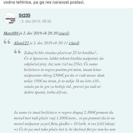
vodna tehtnica, pa ga res naravost postavi.
St235
::
3. dec 2019, 08:35
Mato989
je
2. dec 2019 ob 20:20
izjavil
:
Alien123
je
2. dec 2019 ob 20:11
izjavil
:
Zakaj bi blo strašno plačevat 25 let kredita?..
Če si šparaven, lahko tekom kredita našparaš, da
odplačaš prej. Jaz sem vzel na 25let. Če samo
božičnico in regres pustim pri miru, imam letno
našparano okrog 2300€, pa da si vsak mesec dam
nekje 150€ na stran, je to nekje 3k na leto x10...
ostalo pa še gre za hobije itd.. preveč pa tudi ni
dobro šparat, treba uživat..
Ja samo če imaš božičnico + regres skupaj 2.300€ pomeni da
moraš met tudi plače vsaj 1.200€ neto... to pa pomeni da če ne
moreš našparat za pol fleta gladko v 10 letih, si res želiš luksuz
=) Če bi jaz mel tako plačo kot ti, bi skeširal flet po tem ko sem