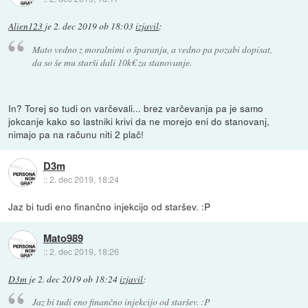
Alien123
je
2. dec 2019 ob 18:03
izjavil
:
Mato vedno z moralnimi o šparanju, a vedno pa pozabi dopisat,
da so še mu starši dali 10k€ za stanovanje.
In? Torej so tudi on varčevali... brez varčevanja pa je samo
jokcanje kako so lastniki krivi da ne morejo eni do stanovanj,
nimajo pa na računu niti 2 plač!
D3m
::
2. dec 2019, 18:24
Jaz bi tudi eno finančno injekcijo od staršev. :P
Mato989
::
2. dec 2019, 18:26
D3m
je
2. dec 2019 ob 18:24
izjavil
:
Jaz bi tudi eno finančno injekcijo od staršev. :P