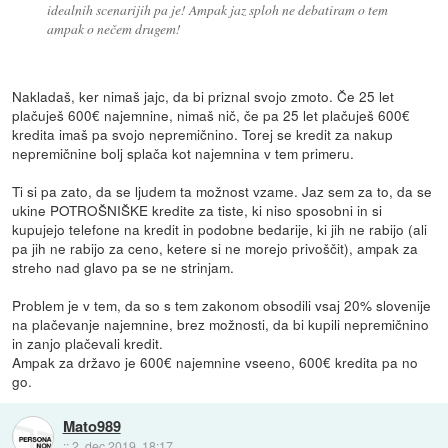
idealnih scenarijih pa je! Ampak jaz sploh ne debatiram o tem
ampak o nečem drugem!
Nakladaš, ker nimaš jajc, da bi priznal svojo zmoto. Če 25 let
plačuješ 600€ najemnine, nimaš nič, če pa 25 let plačuješ 600€
kredita imaš pa svojo nepremičnino. Torej se kredit za nakup
nepremičnine bolj splača kot najemnina v tem primeru.
Ti si pa zato, da se ljudem ta možnost vzame. Jaz sem za to, da se
ukine POTROŠNIŠKE kredite za tiste, ki niso sposobni in si
kupujejo telefone na kredit in podobne bedarije, ki jih ne rabijo (ali
pa jih ne rabijo za ceno, ketere si ne morejo privoščit), ampak za
streho nad glavo pa se ne strinjam.
Problem je v tem, da so s tem zakonom obsodili vsaj 20% slovenije
na plačevanje najemnine, brez možnosti, da bi kupili nepremičnino
in zanjo plačevali kredit.
Ampak za državo je 600€ najemnine vseeno, 600€ kredita pa no
go.
Mato989
::
2. dec 2019, 18:17