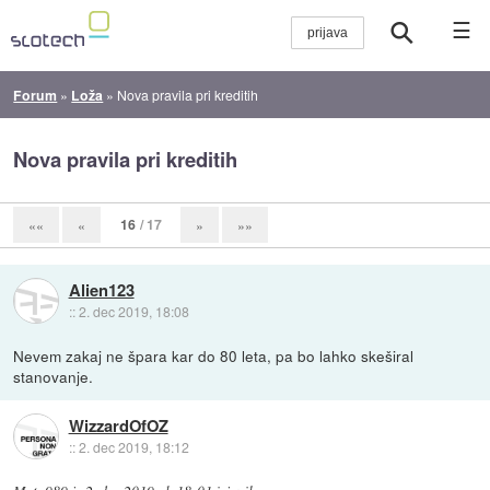
☰
Forum
»
Loža
»
Nova pravila pri kreditih
Nova pravila pri kreditih
16
/ 17
««
«
»
»»
Alien123
::
2. dec 2019, 18:08
Nevem zakaj ne špara kar do 80 leta, pa bo lahko skeširal
stanovanje.
WizzardOfOZ
::
2. dec 2019, 18:12