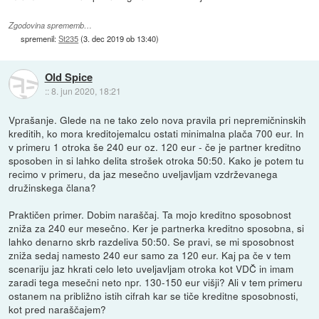
Zgodovina sprememb…
spremenil:
St235
(
3. dec 2019 ob 13:40
)
Old Spice
::
8. jun 2020, 18:21
Vprašanje. Glede na ne tako zelo nova pravila pri nepremičninskih
kreditih, ko mora kreditojemalcu ostati minimalna plača 700 eur. In
v primeru 1 otroka še 240 eur oz. 120 eur - če je partner kreditno
sposoben in si lahko delita strošek otroka 50:50. Kako je potem tu
recimo v primeru, da jaz mesečno uveljavljam vzdrževanega
družinskega člana?
Praktičen primer. Dobim naraščaj. Ta mojo kreditno sposobnost
zniža za 240 eur mesečno. Ker je partnerka kreditno sposobna, si
lahko denarno skrb razdeliva 50:50. Se pravi, se mi sposobnost
zniža sedaj namesto 240 eur samo za 120 eur. Kaj pa če v tem
scenariju jaz hkrati celo leto uveljavljam otroka kot VDČ in imam
zaradi tega mesečni neto npr. 130-150 eur višji? Ali v tem primeru
ostanem na približno istih cifrah kar se tiče kreditne sposobnosti,
kot pred naraščajem?