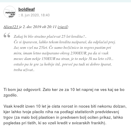
boldleaf
::
8. jun 2020, 18:40
Alien123
je
2. dec 2019 ob 20:11
izjavil
:
Zakaj bi blo strašno plačevat 25 let kredita?..
Če si šparaven, lahko tekom kredita našparaš, da odplačaš prej.
Jaz sem vzel na 25let. Če samo božičnico in regres pustim pri
miru, imam letno našparano okrog 2300EUR, pa da si vsak
mesec dam nekje 150EUR na stran, je to nekje 3k na leto x10...
ostalo pa še gre za hobije itd.. preveč pa tudi ni dobro šparat,
treba uživat..
Ti bom jaz odgovoril. Zato ker ze za 10 let naprej ne ves kaj se bo
zgodilo.
Vsak kredit izven 10 let je cista norost in noces biti nekomu dolzan,
kjer lahko tvoje placilo niha na podlagi statisticnih predvidevanj
trgov (za malo bolj plasticen in predvsem bolj ociten prikaz, lahko
pogledas pri tistih, ki so vzeli kredit v svicarskih frankih).