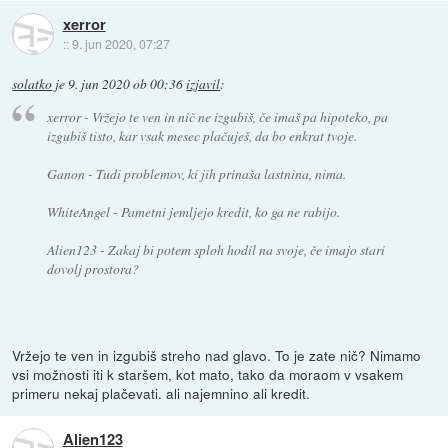
xerror
::
9. jun 2020, 07:27
solatko
je
9. jun 2020 ob 00:36
izjavil
:
xerror - Vržejo te ven in nič ne izgubiš, če imaš pa hipoteko, pa
izgubiš tisto, kar vsak mesec plačuješ, da bo enkrat tvoje.
Ganon - Tudi problemov, ki jih prinaša lastnina, nima.
WhiteAngel - Pametni jemljejo kredit, ko ga ne rabijo.
Alien123 - Zakaj bi potem sploh hodil na svoje, če imajo stari
dovolj prostora?
Vržejo te ven in izgubiš streho nad glavo. To je zate nič? Nimamo
vsi možnosti iti k staršem, kot mato, tako da moraom v vsakem
primeru nekaj plačevati. ali najemnino ali kredit.
Alien123