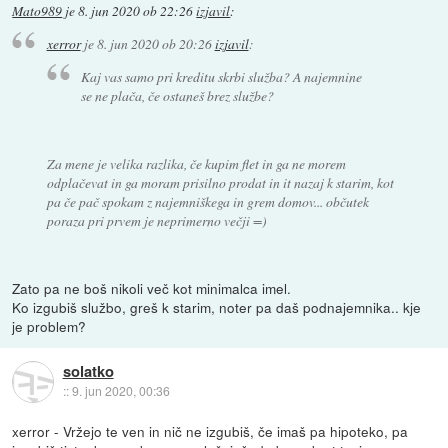
Mato989
je
8. jun 2020 ob 22:26
izjavil
:
xerror
je
8. jun 2020 ob 20:26
izjavil
:
Kaj vas samo pri kreditu skrbi služba? A najemnine
se ne plača, če ostaneš brez službe?
Za mene je velika razlika, če kupim flet in ga ne morem
odplačevat in ga moram prisilno prodat in it nazaj k starim, kot
pa če pač spokam z najemniškega in grem domov... občutek
poraza pri prvem je neprimerno večji =)
Zato pa ne boš nikoli več kot minimalca imel.
Ko izgubiš službo, greš k starim, noter pa daš podnajemnika.. kje
je problem?
solatko
::
9. jun 2020, 00:36
xerror - Vržejo te ven in nič ne izgubiš, če imaš pa hipoteko, pa