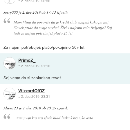
::
2. dec 2019, 20:36
Jerry000
je
2. dec 2019 ob 17:13
izjavil
:
Mam filing da govorite da je kredit slab, ampak kako pa naj
človek pride do svoje strehe? Živi v najemu celo življenje? Saj
tudi za najem potrebuješ plačo 25 let
Za najem potrebuješ plačo/pokojnino 50+ let.
PrimoZ_
::
2. dec 2019, 21:10
Sej vemo da si zaplankan revež
WizzardOfOZ
::
2. dec 2019, 23:31
Alien123
je
2. dec 2019 ob 20:29
izjavil
:
...sam nwm kaj naj glede hladilnika k brni, ko avto..