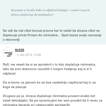
In potem se hvališ, kako si odplačal šolanje, v resnici ti pa še
država doplačuje do minimalca?
Se vidi da nisi nikol koncal pravne ker bi vedel da drzava nikol ne
doplacuje privat firmam do minimalca... Spet kazes svoje neznanje
o ekonomiji
St235
::
3. dec 2019, 13:38
Rofl, me veseli da si se spotaknil v to kdo doplačuje minimalca,
tako da smo dokoncno razcistili o tvojem hvaljenju kaj si si ti
odplacal.
Da si bomo na jasnem ko se bos naslednjic napihoval kaj in za
koga se placuje.
Drugace pa ja, drzava doplačuje minimalca povsem enako kot
ostali delodajalci. Se pa opravicujem ker sem pozabil da ti revez za
minimalca tlacanis pri nategunskih serviserjih.