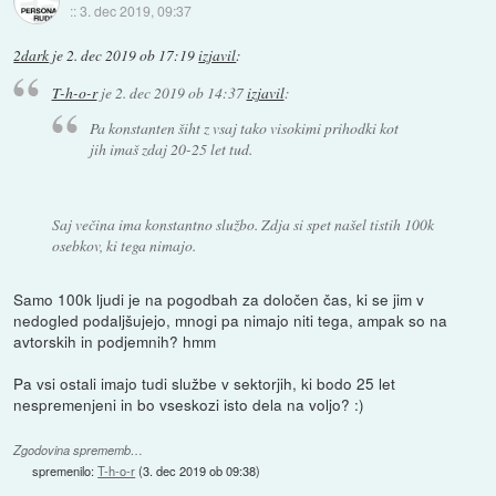
::
3. dec 2019, 09:37
2dark
je
2. dec 2019 ob 17:19
izjavil
:
T-h-o-r
je
2. dec 2019 ob 14:37
izjavil
:
Pa konstanten šiht z vsaj tako visokimi prihodki kot
jih imaš zdaj 20-25 let tud.
Saj večina ima konstantno službo. Zdja si spet našel tistih 100k
osebkov, ki tega nimajo.
Samo 100k ljudi je na pogodbah za določen čas, ki se jim v
nedogled podaljšujejo, mnogi pa nimajo niti tega, ampak so na
avtorskih in podjemnih? hmm
Pa vsi ostali imajo tudi službe v sektorjih, ki bodo 25 let
nespremenjeni in bo vseskozi isto dela na voljo? :)
Zgodovina sprememb…
spremenilo:
T-h-o-r
(
3. dec 2019 ob 09:38
)