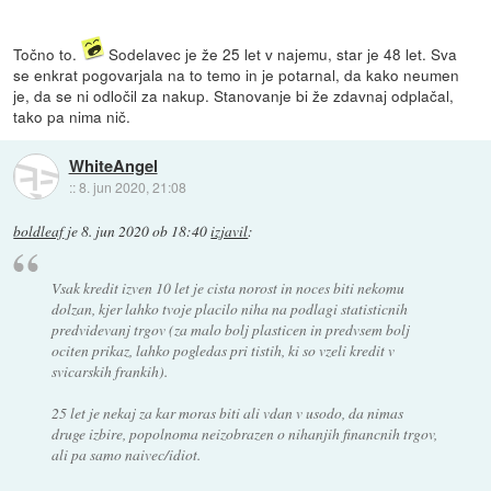
Točno to.
Sodelavec je že 25 let v najemu, star je 48 let. Sva
se enkrat pogovarjala na to temo in je potarnal, da kako neumen
je, da se ni odločil za nakup. Stanovanje bi že zdavnaj odplačal,
tako pa nima nič.
WhiteAngel
::
8. jun 2020, 21:08
boldleaf
je
8. jun 2020 ob 18:40
izjavil
:
Vsak kredit izven 10 let je cista norost in noces biti nekomu
dolzan, kjer lahko tvoje placilo niha na podlagi statisticnih
predvidevanj trgov (za malo bolj plasticen in predvsem bolj
ociten prikaz, lahko pogledas pri tistih, ki so vzeli kredit v
svicarskih frankih).
25 let je nekaj za kar moras biti ali vdan v usodo, da nimas
druge izbire, popolnoma neizobrazen o nihanjih financnih trgov,
ali pa samo naivec/idiot.