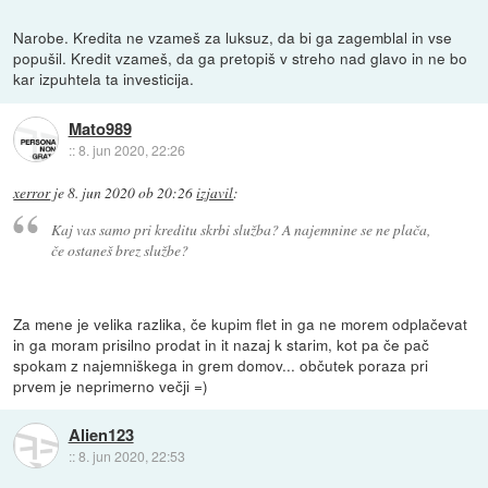
Narobe. Kredita ne vzameš za luksuz, da bi ga zagemblal in vse
popušil. Kredit vzameš, da ga pretopiš v streho nad glavo in ne bo
kar izpuhtela ta investicija.
Mato989
::
8. jun 2020, 22:26
xerror
je
8. jun 2020 ob 20:26
izjavil
:
Kaj vas samo pri kreditu skrbi služba? A najemnine se ne plača,
če ostaneš brez službe?
Za mene je velika razlika, če kupim flet in ga ne morem odplačevat
in ga moram prisilno prodat in it nazaj k starim, kot pa če pač
spokam z najemniškega in grem domov... občutek poraza pri
prvem je neprimerno večji =)
Alien123
::
8. jun 2020, 22:53