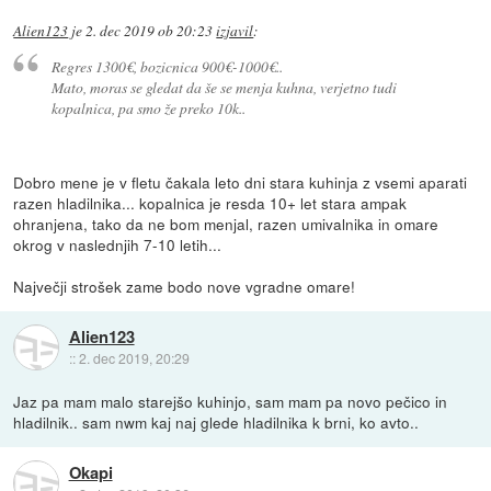
Alien123
je
2. dec 2019 ob 20:23
izjavil
:
Regres 1300€, bozicnica 900€-1000€..
Mato, moras se gledat da še se menja kuhna, verjetno tudi
kopalnica, pa smo že preko 10k..
Dobro mene je v fletu čakala leto dni stara kuhinja z vsemi aparati
razen hladilnika... kopalnica je resda 10+ let stara ampak
ohranjena, tako da ne bom menjal, razen umivalnika in omare
okrog v naslednjih 7-10 letih...
Največji strošek zame bodo nove vgradne omare!
Alien123
::
2. dec 2019, 20:29
Jaz pa mam malo starejšo kuhinjo, sam mam pa novo pečico in
hladilnik.. sam nwm kaj naj glede hladilnika k brni, ko avto..
Okapi