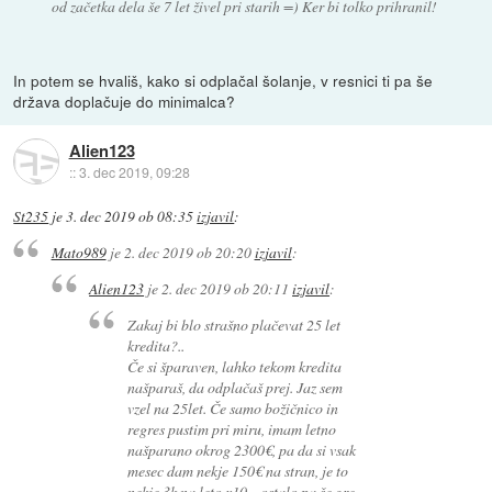
od začetka dela še 7 let živel pri starih =) Ker bi tolko prihranil!
In potem se hvališ, kako si odplačal šolanje, v resnici ti pa še
država doplačuje do minimalca?
Alien123
::
3. dec 2019, 09:28
St235
je
3. dec 2019 ob 08:35
izjavil
:
Mato989
je
2. dec 2019 ob 20:20
izjavil
:
Alien123
je
2. dec 2019 ob 20:11
izjavil
:
Zakaj bi blo strašno plačevat 25 let
kredita?..
Če si šparaven, lahko tekom kredita
našparaš, da odplačaš prej. Jaz sem
vzel na 25let. Če samo božičnico in
regres pustim pri miru, imam letno
našparano okrog 2300€, pa da si vsak
mesec dam nekje 150€ na stran, je to
nekje 3k na leto x10... ostalo pa še gre