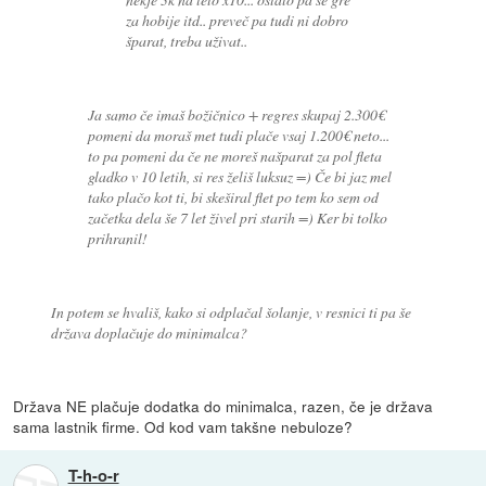
za hobije itd.. preveč pa tudi ni dobro
šparat, treba uživat..
Ja samo če imaš božičnico + regres skupaj 2.300€
pomeni da moraš met tudi plače vsaj 1.200€ neto...
to pa pomeni da če ne moreš našparat za pol fleta
gladko v 10 letih, si res želiš luksuz =) Če bi jaz mel
tako plačo kot ti, bi skeširal flet po tem ko sem od
začetka dela še 7 let živel pri starih =) Ker bi tolko
prihranil!
In potem se hvališ, kako si odplačal šolanje, v resnici ti pa še
država doplačuje do minimalca?
Država NE plačuje dodatka do minimalca, razen, če je država
sama lastnik firme. Od kod vam takšne nebuloze?
T-h-o-r