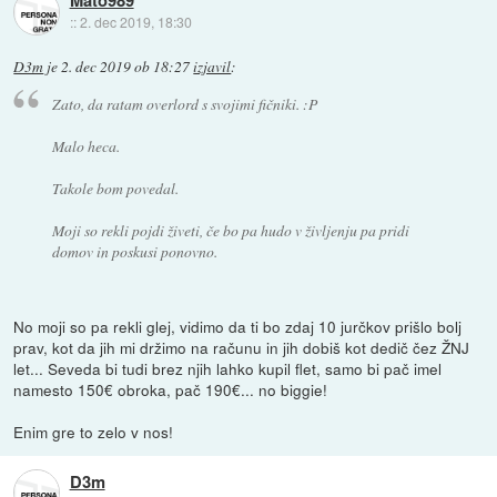
Mato989
::
2. dec 2019, 18:30
D3m
je
2. dec 2019 ob 18:27
izjavil
:
Zato, da ratam overlord s svojimi fičniki. :P
Malo heca.
Takole bom povedal.
Moji so rekli pojdi živeti, če bo pa hudo v življenju pa pridi
domov in poskusi ponovno.
No moji so pa rekli glej, vidimo da ti bo zdaj 10 jurčkov prišlo bolj
prav, kot da jih mi držimo na računu in jih dobiš kot dedič čez ŽNJ
let... Seveda bi tudi brez njih lahko kupil flet, samo bi pač imel
namesto 150€ obroka, pač 190€... no biggie!
Enim gre to zelo v nos!
D3m