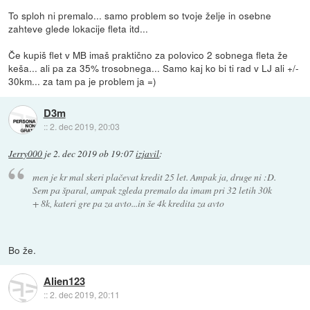
To sploh ni premalo... samo problem so tvoje želje in osebne
zahteve glede lokacije fleta itd...
Če kupiš flet v MB imaš praktično za polovico 2 sobnega fleta že
keša... ali pa za 35% trosobnega... Samo kaj ko bi ti rad v LJ ali +/-
30km... za tam pa je problem ja =)
D3m
::
2. dec 2019, 20:03
Jerry000
je
2. dec 2019 ob 19:07
izjavil
:
men je kr mal skeri plačevat kredit 25 let. Ampak ja, druge ni :D.
Sem pa šparal, ampak zgleda premalo da imam pri 32 letih 30k
+ 8k, kateri gre pa za avto...in še 4k kredita za avto
Bo že.
Alien123
::
2. dec 2019, 20:11