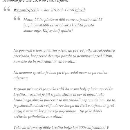
Mato989
je
2. dec 2019 ob 18:01
izjavil
:
WizzardOfOZ
je
2. dec 2019 ob 17:56
izjavil
:
Mato; 25 let plačevat 600 evrov najemnine ali 25
let plačevat 600 evrov obroka kredita za isto
stanovanje. Kaj se bolj splača?
Ne govorim o tem, govorim o tem, da preveč folka se zakreditira
previsoko, ker preveč denarja porabi za neumnosti pred 30tim,
namesto da bi prihranili in varčevali...
Na neumno vprašanje bom pa ti povedal neumen pa realen
odgovor:
Poznam primer, ki je enako trdil da se mu bolj splača vzet 600e
kredita... razultat je bil izguba službe in ker ni moral tako
brutalnega obroka plačevat so mu prodali nepremičnino... no to
je psihološko dosti večji udarec kot pa da živiš v najemu in greš
nazaj k mamici ker nimaš za najemnino... tip je še danes
večinsko psihološka razvalina!
Tako da ni zmeraj 600e kredita bolje kot 600e najemnine! V