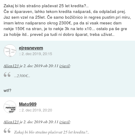
Zakaj bi blo strašno plačevat 25 let kredita?..
Če si šparaven, lahko tekom kredita našparaš, da odplačaš prej.
Jaz sem vzel na 25let. Če samo božičnico in regres pustim pri miru,
imam letno našparano okrog 2300€, pa da si vsak mesec dam
nekje 150€ na stran, je to nekje 3k na leto x10... ostalo pa še gre
za hobije itd.. preveč pa tudi ni dobro šparat, treba uživat..
ejresnevem
::
2. dec 2019, 20:15
Alien123
je
2. dec 2019 ob 20:11
izjavil
:
...2300€...
wtf?
Mato989
::
2. dec 2019, 20:20
Alien123
je
2. dec 2019 ob 20:11
izjavil
:
Zakaj bi blo strašno plačevat 25 let kredita?..