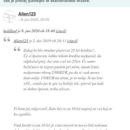
vas je precej ljubiteljev te skandinavske drzave.
Alien123
::
8. jun 2020, 20:05
boldleaf
je
8. jun 2020 ob 18:40
izjavil
:
Alien123
je
2. dec 2019 ob 20:11
izjavil
:
Zakaj bi blo strašno plačevat 25 let kredita?..
Če si šparaven, lahko tekom kredita našparaš, da
odplačaš prej. Jaz sem vzel na 25let. Če samo
božičnico in regres pustim pri miru, imam letno
našparano okrog 2300EUR, pa da si vsak mesec
dam nekje 150EUR na stran, je to nekje 3k na leto
x10... ostalo pa še gre za hobije itd.. preveč pa tudi
ni dobro šparat, treba uživat..
Ti bom jaz odgovoril. Zato ker ze za 10 let naprej ne ves kaj se
bo zgodilo.
Vsak kredit izven 10 let je cista norost in noces biti nekomu