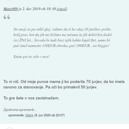
Mato989
je
2. dec 2019 ob 18:30
izjavil
:
No moji so pa rekli glej, vidimo da ti bo zdaj 10 jurčkov prišlo
bolj prav, kot da jih mi držimo na računu in jih dobiš kot dedič
čez ŽNJ let... Seveda bi tudi brez njih lahko kupil flet, samo bi
pač imel namesto 150EUR obroka, pač 190EUR... no biggie!
Enim gre to zelo v nos!
To ni nič. Od moje punce mama ji bo podarila 70 jurjev, da bo imela
osnovo za stanovanje. Pa oči bo primaknil 50 jurjev.
To gre šele v nos zavistnežem.
Zgodovina sprememb…
spremenilo:
2dark
(
8. jun 2020 ob 20:07
)