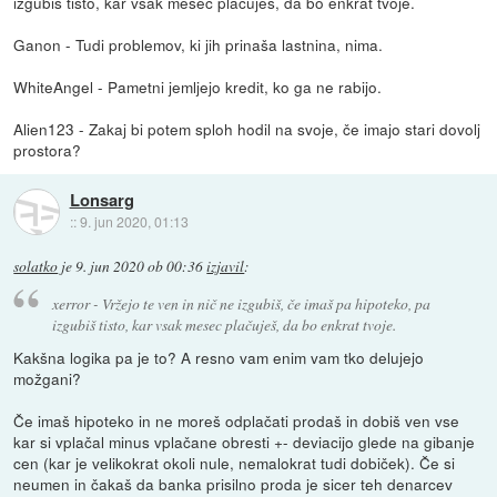
izgubiš tisto, kar vsak mesec plačuješ, da bo enkrat tvoje.
Ganon - Tudi problemov, ki jih prinaša lastnina, nima.
WhiteAngel - Pametni jemljejo kredit, ko ga ne rabijo.
Alien123 - Zakaj bi potem sploh hodil na svoje, če imajo stari dovolj
prostora?
Lonsarg
::
9. jun 2020, 01:13
solatko
je
9. jun 2020 ob 00:36
izjavil
:
xerror - Vržejo te ven in nič ne izgubiš, če imaš pa hipoteko, pa
izgubiš tisto, kar vsak mesec plačuješ, da bo enkrat tvoje.
Kakšna logika pa je to? A resno vam enim vam tko delujejo
možgani?
Če imaš hipoteko in ne moreš odplačati prodaš in dobiš ven vse
kar si vplačal minus vplačane obresti +- deviacijo glede na gibanje
cen (kar je velikokrat okoli nule, nemalokrat tudi dobiček). Če si
neumen in čakaš da banka prisilno proda je sicer teh denarcev