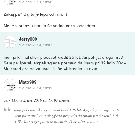
::
2. dec 2019, 18:50
Zakaj pa? Saj to je lepo od njih. :)
Mene v primeru sranja še vedno čaka topel dom.
Jerry000
::
2. dec 2019, 19:07
men je kr mal skeri plačevat kredit 25 let. Ampak ja, druge ni :D.
Sem pa šparal, ampak zgleda premalo da imam pri 32 letih 30k +
8k, kateri gre pa za avto...in še 4k kredita za avto
Mato989
::
2. dec 2019, 19:33
Jerry000
je
2. dec 2019 ob 19:07
izjavil
:
men je kr mal skeri plačevat kredit 25 let. Ampak ja, druge ni :D.
Sem pa šparal, ampak zgleda premalo da imam pri 32 letih 30k
+ 8k, kateri gre pa za avto...in še 4k kredita za avto