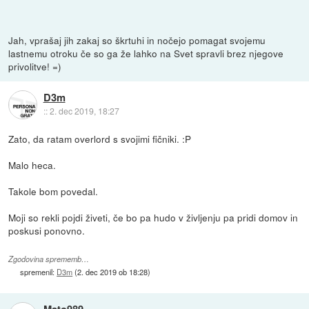
Jah, vprašaj jih zakaj so škrtuhi in nočejo pomagat svojemu
lastnemu otroku če so ga že lahko na Svet spravli brez njegove
privolitve! =)
D3m
::
2. dec 2019, 18:27
Zato, da ratam overlord s svojimi fičniki. :P
Malo heca.
Takole bom povedal.
Moji so rekli pojdi živeti, če bo pa hudo v življenju pa pridi domov in
poskusi ponovno.
Zgodovina sprememb…
spremenil:
D3m
(
2. dec 2019 ob 18:28
)