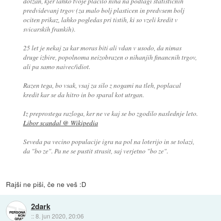
dolzan, kjer lahko tvoje placilo niha na podlagi statisticnih
predvidevanj trgov (za malo bolj plasticen in predvsem bolj
ociten prikaz, lahko pogledas pri tistih, ki so vzeli kredit v
svicarskih frankih).
25 let je nekaj za kar moras biti ali vdan v usodo, da nimas
druge izbire, popolnoma neizobrazen o nihanjih financnih trgov,
ali pa samo naivec/idiot.
Razen tega, bo vsak, vsaj za silo z nogami na tleh, poplacal
kredit kar se da hitro in bo sparal kot utrgan.
Iz preprostega razloga, ker ne ve kaj se bo zgodilo naslednje leto.
Libor scandal @ Wikipedia
Seveda pa vecino populacije igra na pol na loterijo in se tolazi,
da "bo ze". Pa ne se pustit strasit, saj verjetno "bo ze".
Rajši ne piši, če ne veš :D
2dark
::
8. jun 2020, 20:06