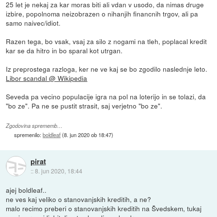
25 let je nekaj za kar moras biti ali vdan v usodo, da nimas druge
izbire, popolnoma neizobrazen o nihanjih financnih trgov, ali pa
samo naivec/idiot.
Razen tega, bo vsak, vsaj za silo z nogami na tleh, poplacal kredit
kar se da hitro in bo sparal kot utrgan.
Iz preprostega razloga, ker ne ve kaj se bo zgodilo naslednje leto.
Libor scandal @ Wikipedia
Seveda pa vecino populacije igra na pol na loterijo in se tolazi, da
"bo ze". Pa ne se pustit strasit, saj verjetno "bo ze".
Zgodovina sprememb…
spremenilo:
boldleaf
(
8. jun 2020 ob 18:47
)
pirat
::
8. jun 2020, 18:44
ajej boldleaf..
ne ves kaj veliko o stanovanjskih kreditih, a ne?
malo recimo preberi o stanovanjskih kreditih na Švedskem, tukaj