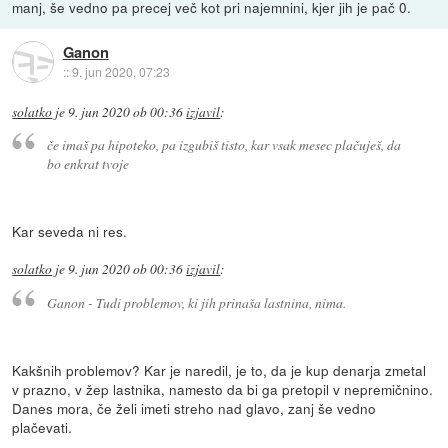
manj, še vedno pa precej več kot pri najemnini, kjer jih je pač 0.
Ganon
::
9. jun 2020, 07:23
solatko
je
9. jun 2020 ob 00:36
izjavil
:
če imaš pa hipoteko, pa izgubiš tisto, kar vsak mesec plačuješ, da
bo enkrat tvoje
Kar seveda ni res.
solatko
je
9. jun 2020 ob 00:36
izjavil
:
Ganon - Tudi problemov, ki jih prinaša lastnina, nima.
Kakšnih problemov? Kar je naredil, je to, da je kup denarja zmetal
v prazno, v žep lastnika, namesto da bi ga pretopil v nepremičnino.
Danes mora, če želi imeti streho nad glavo, zanj še vedno
plačevati.