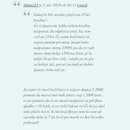
Alien123
je
2. dec 2019 ob 20:11
izjavil
:
Zakaj bi blo strašno plačevat 25 let
kredita?..
Če si šparaven, lahko tekom kredita
našparaš, da odplačaš prej. Jaz sem
vzel na 25let. Če samo božičnico in
regres pustim pri miru, imam letno
našparano okrog 2300€, pa da si vsak
mesec dam nekje 150€ na stran, je to
nekje 3k na leto x10... ostalo pa še gre
za hobije itd.. preveč pa tudi ni dobro
šparat, treba uživat..
Ja samo če imaš božičnico + regres skupaj 2.300€
pomeni da moraš met tudi plače vsaj 1.200€ neto...
to pa pomeni da če ne moreš našparat za pol fleta
gladko v 10 letih, si res želiš luksuz =) Če bi jaz mel
tako plačo kot ti, bi skeširal flet po tem ko sem od
začetka dela še 7 let živel pri starih =) Ker bi tolko
prihranil!