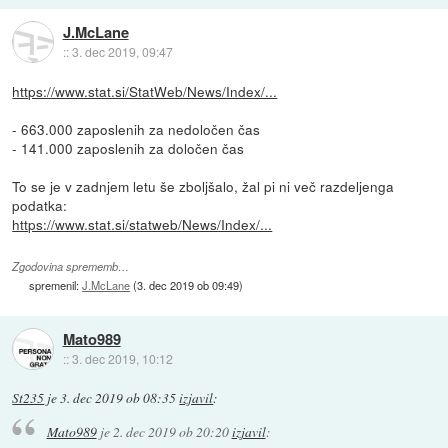
J.McLane
::
3. dec 2019, 09:47
https://www.stat.si/StatWeb/News/Index/...
- 663.000 zaposlenih za nedoločen čas
- 141.000 zaposlenih za določen čas
To se je v zadnjem letu še zboljšalo, žal pi ni več razdeljenga
podatka:
https://www.stat.si/statweb/News/Index/...
Zgodovina sprememb…
spremenil:
J.McLane
(
3. dec 2019 ob 09:49
)
Mato989
::
3. dec 2019, 10:12
St235
je
3. dec 2019 ob 08:35
izjavil
:
Mato989
je
2. dec 2019 ob 20:20
izjavil
: