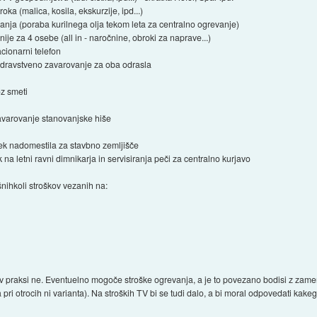
ka (malica, kosila, ekskurzije, ipd...)
nja (poraba kurilnega olja tekom leta za centralno ogrevanje)
je za 4 osebe (all in - naročnine, obroki za naprave...)
acionarni telefon
dravstveno zavarovanje za oba odrasla
z smeti
varovanje stanovanjske hiše
k nadomestila za stavbno zemljišče
a letni ravni dimnikarja in servisiranja peči za centralno kurjavo
nihkoli stroškov vezanih na:
saj v praksi ne. Eventuelno mogoče stroške ogrevanja, a je to povezano bodisi z z
a pri otrocih ni varianta). Na stroških TV bi se tudi dalo, a bi moral odpovedati ka