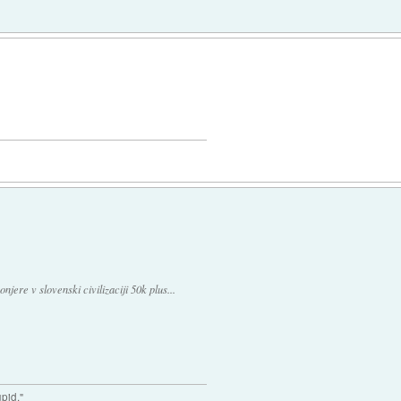
jere v slovenski civilizaciji 50k plus...
upid."