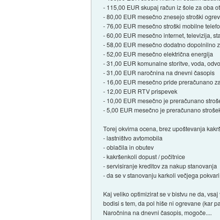
- 115,00 EUR skupaj račun iz šole za oba otro
- 80,00 EUR mesečno znesejo stroški ogreva
- 76,00 EUR mesečno stroški mobilne telefoni
- 60,00 EUR mesečno internet, televizija, st
- 58,00 EUR mesečno dodatno dopolnilno z
- 52,00 EUR mesečno električna energija
- 31,00 EUR komunalne storitve, voda, odvo
- 31,00 EUR naročnina na dnevni časopis
- 16,00 EUR mesečno pride preračunano za
- 12,00 EUR RTV prispevek
- 10,00 EUR mesečno je preračunano stroše
- 5,00 EUR mesečno je preračunano strošek n
Torej okvirna ocena, brez upoštevanja kakrš
- lastništvo avtomobila
- oblačila in obutev
- kakršenkoli dopust / počitnice
- servisiranje kreditov za nakup stanovanja
- da se v stanovanju karkoli večjega pokvari
Kaj veliko optimizirat se v bistvu ne da, v
bodisi s tem, da pol hiše ni ogrevane (kar p
Naročnina na dnevni časopis, mogoče....