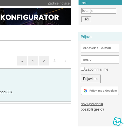
Išči:
Zadnje novice
Prijava
3
»
«
1
2
Zapomni si me
 pod 80k.
nov uporabnik
pozabili geslo?