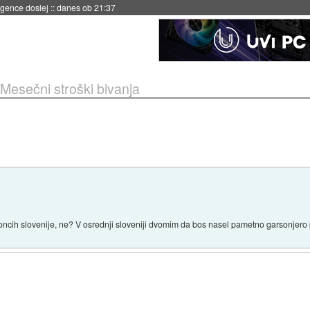
 umetne inteligence
::
danes ob 21:23
Mesečni stroški bivanja
koncih slovenije, ne? V osrednji sloveniji dvomim da bos nasel pametno garsonjero