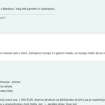
 v Mariboru. Vsaj tisti pametni in izobraženi...
upid."
im menda celo v Svici. Zahojenci morajo it v glavno mesto, ce hocejo mislit, da so i
bivanja - primer:
zna otroka
inska hiša)
oji oceni cca. 1.000 EUR, okvirna struktura za štiričlansko družino pa je naslednja
 v gospodinjstvu (tudi čistila, ipd...) - skratka Hofer, Spar ipd.