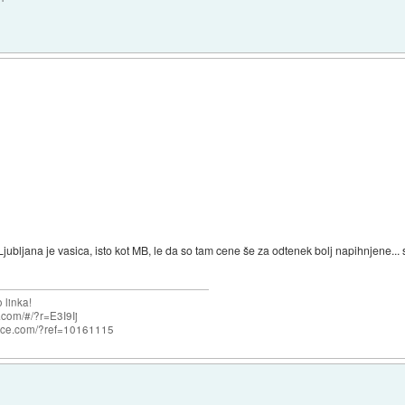
. Ljubljana je vasica, isto kot MB, le da so tam cene še za odtenek bolj napihnjene.
 linka!
com/#/?r=E3I9Ij
nce.com/?ref=10161115