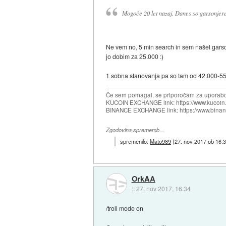
Mogoče 20 let nazaj. Danes so garsonjere v
Ne vem no, 5 min search in sem našel garso
jo dobim za 25.000 :)
1 sobna stanovanja pa so tam od 42.000-55
Če sem pomagal, se priporočam za uporabo
KUCOIN EXCHANGE link: https://www.kucoin.
BINANCE EXCHANGE link: https://www.bina
Zgodovina sprememb…
spremenilo:
Mato989
(
27. nov 2017 ob 16:
OrkAA
::
27. nov 2017, 16:34
/troll mode on