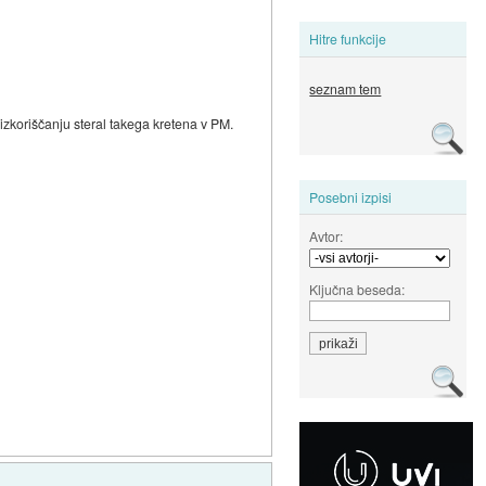
Hitre funkcije
seznam tem
 izkoriščanju steral takega kretena v PM.
Posebni izpisi
Avtor:
Ključna beseda: