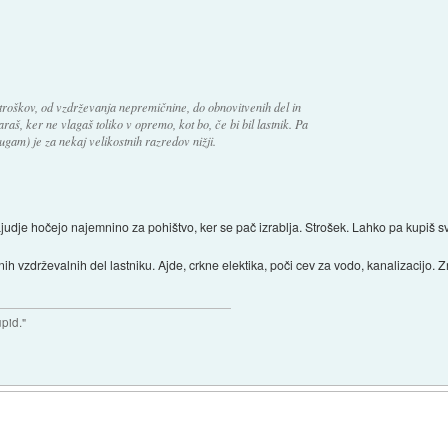
roškov, od vzdrževanja nepremičnine, do obnovitvenih del in
aš, ker ne vlagaš toliko v opremo, kot bo, če bi bil lastnik. Pa
ugam) je za nekaj velikostnih razredov nižji.
judje hočejo najemnino za pohištvo, ker se pač izrablja. Strošek. Lahko pa kupiš s
vzdrževalnih del lastniku. Ajde, crkne elektika, poči cev za vodo, kanalizacijo. Zri
upid."