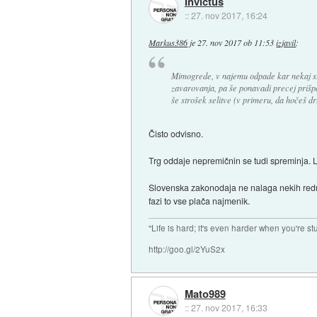
Invictus
::
27. nov 2017, 16:24
Markus386
je
27. nov 2017 ob 11:53
izjavil
:
Mimogrede, v najemu odpade kar nekaj st
zavarovanja, pa še ponavadi precej prišpar
še strošek selitve (v primeru, da hočeš dr
Čisto odvisno.
Trg oddaje nepremičnin se tudi spreminja. L
Slovenska zakonodaja ne nalaga nekih rednih 
fazi to vse plača najmenik.
"Life is hard; it's even harder when you're st
http://goo.gl/2YuS2x
Mato989
::
27. nov 2017, 16:33