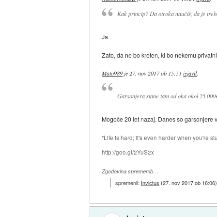
Kak princip? Da otroka naučiš, da je treb
Ja.
Zato, da ne bo kreten, ki bo nekemu privatni
Mato989
je
27. nov 2017 ob 15:51
izjavil
:
Garsonjera stane tam od oka okol 25.000€ 
Mogoče 20 let nazaj. Danes so garsonjere v sl
"Life is hard; it's even harder when you're st
http://goo.gl/2YuS2x
Zgodovina sprememb…
spremenil:
Invictus
(
27. nov 2017 ob 16:06