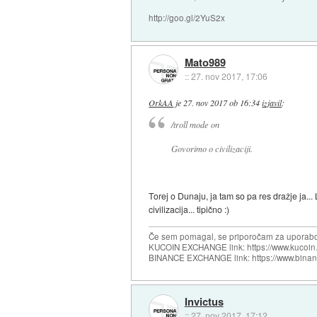
http://goo.gl/2YuS2x
Mato989
::
27. nov 2017, 17:06
OrkAA
je
27. nov 2017 ob 16:34
izjavil
:
/troll mode on
Govorimo o civilizaciji.
Torej o Dunaju, ja tam so pa res dražje ja..
civilizacija... tipično :)
Če sem pomagal, se priporočam za uporabo
KUCOIN EXCHANGE link: https://www.kucoin.
BINANCE EXCHANGE link: https://www.bina
Invictus
::
27. nov 2017, 17:12