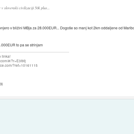
 slovenski civilizaciji 50k plus...
njero v bližini MBja za 28.000EUR... Dogoše so manj kot 2km oddaljene od Maribo
.000EUR to pa se strinjam
 linka!
com/#/?r=E3I9Ij
nce.com/?ref=10161115
33
)