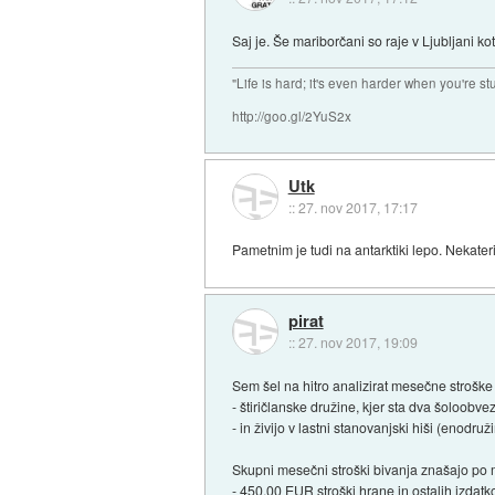
Saj je. Še mariborčani so raje v Ljubljani kot
"Life is hard; it's even harder when you're st
http://goo.gl/2YuS2x
Utk
::
27. nov 2017, 17:17
Pametnim je tudi na antarktiki lepo. Nekater
pirat
::
27. nov 2017, 19:09
Sem šel na hitro analizirat mesečne stroške 
- štiričlanske družine, kjer sta dva šoloobve
- in živijo v lastni stanovanjski hiši (enodruž
Skupni mesečni stroški bivanja znašajo po m
- 450,00 EUR stroški hrane in ostalih izdatkov