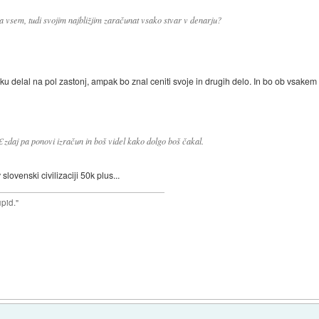
a vsem, tudi svojim najbližjim zaračunat vsako stvar v denarju?
ku delal na pol zastonj, ampak bo znal ceniti svoje in drugih delo. In bo ob vsakem
zdaj pa ponovi izračun in boš videl kako dolgo boš čakal.
ovenski civilizaciji 50k plus...
upid."
)