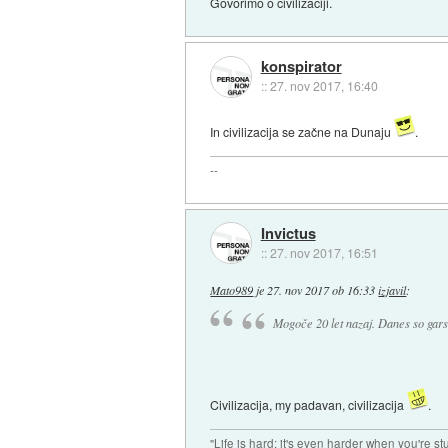
Govorimo o civilizaciji.
konspirator
::
27. nov 2017, 16:40
In civilizacija se začne na Dunaju
.
--
Invictus
::
27. nov 2017, 16:51
Mato989
je
27. nov 2017 ob 16:33
izjavil
:
Mogoče 20 let nazaj. Danes so garson
Civilizacija, my padavan, civilizacija
.
"Life is hard; it's even harder when you're st