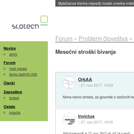
Spletne strani začele streči oglase za agente
Forum
»
Problemi človeštva
»
Novice
Mesečni stroški bivanja
arhiv
Forum
mali oglasi
teme zadnjih 24h
OrkAA
Članki
::
27. nov 2017, 15:59
Zaposlitve
Nima ravno smisla, ce govorite o razlicnih 
brskaj
Ostalo
pravila
Invictus
::
27. nov 2017, 16:05
NikolormousB
je
27. nov 2017 ob 10:24
izjavil
: