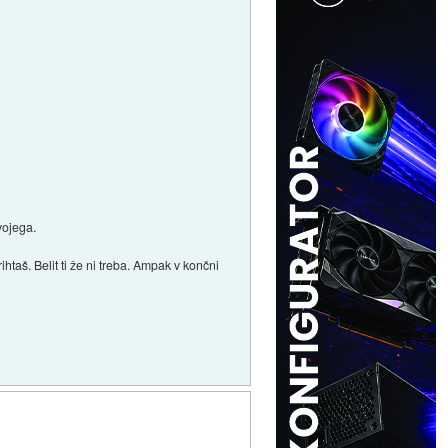
vojega.
htaš. Belit ti že ni treba. Ampak v končni