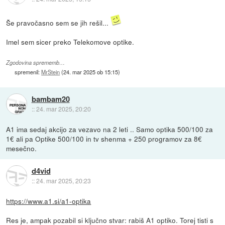
Še pravočasno sem se jih rešil...
Imel sem sicer preko Telekomove optike.
Zgodovina sprememb…
spremenil:
MrStein
(
24. mar 2025 ob 15:15
)
bambam20
::
24. mar 2025, 20:20
A1 ima sedaj akcijo za vezavo na 2 leti .. Samo optika 500/100 za
1€ ali pa Optike 500/100 in tv shenma + 250 programov za 8€
mesečno.
d4vid
::
24. mar 2025, 20:23
https://www.a1.si/a1-optika
Res je, ampak pozabil si ključno stvar: rabiš A1 optiko. Torej tisti s