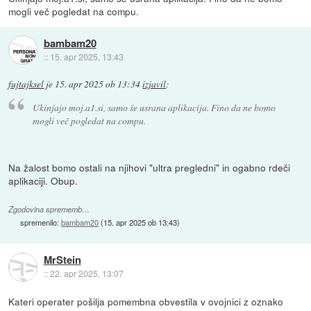
mogli več pogledat na compu.
bambam20
::
15. apr 2025, 13:43
fujtajksel
je
15. apr 2025 ob 13:34
izjavil
:
Ukinjajo moj.a1.si, samo še usrana aplikacija. Fino da ne bomo
mogli več pogledat na compu.
Na žalost bomo ostali na njihovi "ultra pregledni" in ogabno rdeči
aplikaciji. Obup.
Zgodovina sprememb…
spremenilo:
bambam20
(
15. apr 2025 ob 13:43
)
MrStein
::
22. apr 2025, 13:07
Kateri operater pošilja pomembna obvestila v ovojnici z oznako