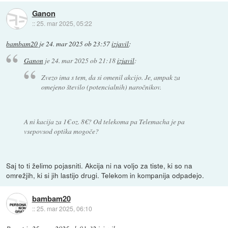
Ganon
::
25. mar 2025, 05:22
bambam20
je
24. mar 2025 ob 23:57
izjavil
:
Ganon
je
24. mar 2025 ob 21:18
izjavil
:
Zvezo ima s tem, da si omenil akcijo. Je, ampak za
omejeno število (potencialnih) naročnikov.
A ni kacija za 1€ oz. 8€? Od telekoma pa Telemacha je pa
vsepovsod optika mogoče?
Saj to ti želimo pojasniti. Akcija ni na voljo za tiste, ki so na
omrežjih, ki si jih lastijo drugi. Telekom in kompanija odpadejo.
bambam20
::
25. mar 2025, 06:10