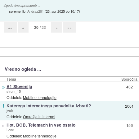
Zgodovina sprememb…
spremenilo:
Andraz201
(
23. apr 2025 ob 10:17
)
20
/ 23
««
«
»
»»
Vredno ogleda ...
Tema
Sporočila
»
A1 Slovenija
432
strom_15
Oddelek:
Mobilne tehnologije
!
Katerega internetnega ponudnika izbrati?
2061
jvolk
Oddelek:
Omrežja in internet
»
Hot, BOB, Telemach in vse ostalo
156
Lenc
Oddelek:
Mobilne tehnologije