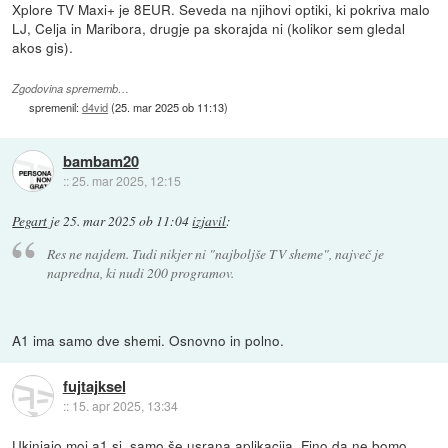
Xplore TV Maxi+ je 8EUR. Seveda na njihovi optiki, ki pokriva malo
LJ, Celja in Maribora, drugje pa skorajda ni (kolikor sem gledal
akos gis).
Zgodovina sprememb…
spremenil:
d4vid
(
25. mar 2025 ob 11:13
)
bambam20
::
25. mar 2025, 12:15
Pegart
je
25. mar 2025 ob 11:04
izjavil
:
Res ne najdem. Tudi nikjer ni "najboljše TV sheme", največ je
napredna, ki nudi 200 programov.
A1 ima samo dve shemi. Osnovno in polno.
fujtajksel
::
15. apr 2025, 13:34
Ukinjajo moj.a1.si, samo še usrana aplikacija. Fino da ne bomo