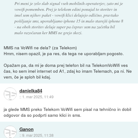
Pri meni je zelo slab signal vseh mobilnih operaterjev, zato mi je
vowifi pomemben. Prej je telekom edini ponujal to storitev in
imel sem njihov paket - vowifi klici delujejo odlično, pravtako
pošiljanje sms, uporabljamo iphone 15 in malo starejši iphone 8
- na obeh storitev deluje super pa čeprav sem na začetku bil
malo razočaran ker MMS ne grejo skozi.
MMS na VoWifi ne dela? (za Telekom)
Hmm, nisem opazil, je pa res, da tega ne uporabljam pogosto.
Opažam pa, da mi je doma prej telefon bil na TelekomVoWifi ves
čas, ko sem imel internet od A1, zdaj ko imam Telemach, pa ni. Ne
vem, če je sploh bil kdaj.
danielka84
::
1. mar 2025, 11:49
ja glede MMS preko Telekom VoWifi sem pisal na tehnično in dobil
odgovor da so podprti samo klici in sms.
Ganon
::
9. mar 2025, 11:38