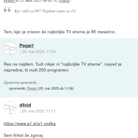
Pegart
je
25. mar 2025 ob 01:32
izjavil
:
Kje vidiš za 8€? Najdem samo za 1€.
Tam, kjer je zraven še najboljša TV shema je 8€ mesečno.
Pegart
::
25. mar 2025, 11:04
Res ne najdem. Tudi nikjer ni "najboljše TV sheme", največ je
napredna, ki nudi 200 programov.
Zgodovina sprememb…
spremenilo:
Pegart
(
25. mar 2025 ob 11:06
)
d4vid
::
25. mar 2025, 11:11
https://www.a1.si/a1-optika
Sem linkal že zgoraj.