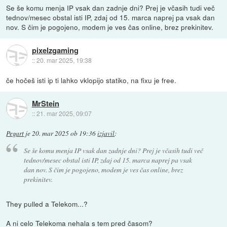
Se še komu menja IP vsak dan zadnje dni? Prej je včasih tudi več
tednov/mesec obstal isti IP, zdaj od 15. marca naprej pa vsak dan
nov. S čim je pogojeno, modem je ves čas online, brez prekinitev.
pixelzgaming
::
20. mar 2025, 19:38
če hočeš isti ip ti lahko vklopijo statiko, na fixu je free.
MrStein
::
21. mar 2025, 09:07
Pegart
je
20. mar 2025 ob 19:36
izjavil
:
Se še komu menja IP vsak dan zadnje dni? Prej je včasih tudi več
tednov/mesec obstal isti IP, zdaj od 15. marca naprej pa vsak
dan nov. S čim je pogojeno, modem je ves čas online, brez
prekinitev.
They pulled a Telekom...?
A ni celo Telekoma nehala s tem pred časom?