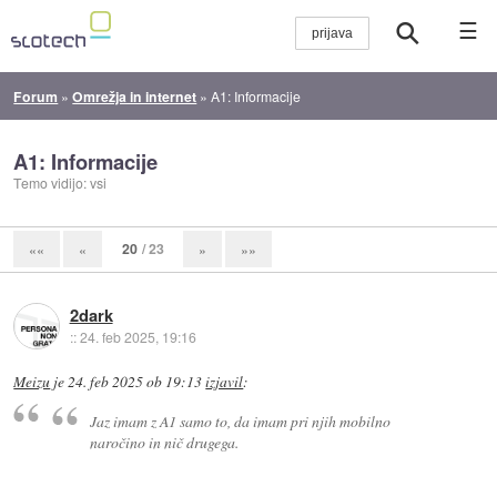
☰
Forum
»
Omrežja in internet
»
A1: Informacije
A1: Informacije
Temo vidijo: vsi
20
/ 23
««
«
»
»»
2dark
::
24. feb 2025, 19:16
Meizu
je
24. feb 2025 ob 19:13
izjavil
:
Jaz imam z A1 samo to, da imam pri njih mobilno
naročino in nič drugega.