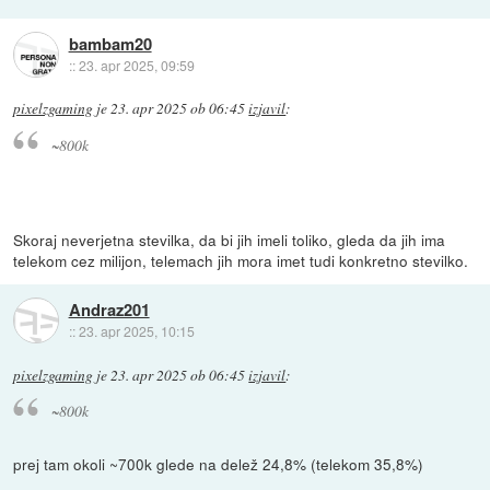
bambam20
::
23. apr 2025, 09:59
pixelzgaming
je
23. apr 2025 ob 06:45
izjavil
:
~800k
Skoraj neverjetna stevilka, da bi jih imeli toliko, gleda da jih ima
telekom cez milijon, telemach jih mora imet tudi konkretno stevilko.
Andraz201
::
23. apr 2025, 10:15
pixelzgaming
je
23. apr 2025 ob 06:45
izjavil
:
~800k
prej tam okoli ~700k glede na delež 24,8% (telekom 35,8%)