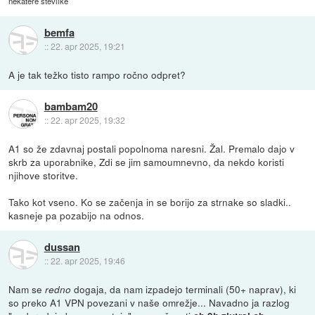
nekatere številke
bemfa
::
22. apr 2025, 19:21
A je tak težko tisto rampo ročno odpret?
bambam20
::
22. apr 2025, 19:32
A1 so že zdavnaj postali popolnoma naresni. Žal. Premalo dajo v
skrb za uporabnike, Zdi se jim samoumnevno, da nekdo koristi
njihove storitve.
Tako kot vseno. Ko se začenja in se borijo za strnake so sladki..
kasneje pa pozabijo na odnos.
dussan
::
22. apr 2025, 19:46
Nam se
dogaja, da nam izpadejo terminali (50+ naprav), ki
redno
so preko A1 VPN povezani v naše omrežje... Navadno ja razlog