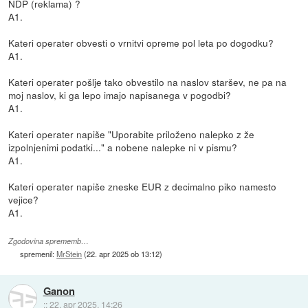
NDP (reklama) ?
A1.
Kateri operater obvesti o vrnitvi opreme pol leta po dogodku?
A1.
Kateri operater pošlje tako obvestilo na naslov staršev, ne pa na
moj naslov, ki ga lepo imajo napisanega v pogodbi?
A1.
Kateri operater napiše "Uporabite priloženo nalepko z že
izpolnjenimi podatki..." a nobene nalepke ni v pismu?
A1.
Kateri operater napiše zneske EUR z decimalno piko namesto
vejice?
A1.
Zgodovina sprememb…
spremenil:
MrStein
(
22. apr 2025 ob 13:12
)
Ganon
::
22. apr 2025, 14:26