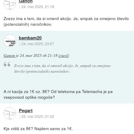
Ganon
::
24. mar 2025, 21:18
Zvezo ima s tem, da si omenil akcijo. Je, ampak za omejeno število
(potencialnih) naročnikov.
bambam20
::
24. mar 2025, 23:57
Ganon
je
24. mar 2025 ob 21:18
izjavil
:
Zvezo ima s tem, da si omenil akcijo. Je, ampak za omejeno
število (potencialnih) naročnikov.
A ni kacija za 1€ oz. 8€? Od telekoma pa Telemacha je pa
vsepovsod optika mogoče?
Pegart
::
25. mar 2025, 01:32
Kje vidiš za 8€? Najdem samo za 1€.