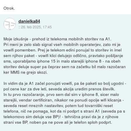
Otrok.
danielka84
::
26. feb 2025, 17:45
Moje izkušnje - prehod iz telekoma mobilnih storitev na A1.
Pri meni je zelo slab signal vseh mobilnih operaterjev, zato mi je
vowifi pomemben. Prej je telekom edini ponujal to storitev in imel
sem njihov paket - vowifi klici delujejo odlično, pravtako pošiljanje
sms, uporabljamo iphone 15 in malo starejši iphone 8 - na obeh
storitev deluje super pa čeprav sem na začetku bil malo razočaran
ker MMS ne grejo skozi.
In vidim da je A1 začel ponujati vowifi, pa še paketi so bolj ugodni -
pol cene kar za dve leti, seveda akcija uredim prenos številk.
In tu prvo razočaranje, prvo sem dal sim v iphone 8, sicer malo
starejši, vendar certificiran, nikakor ne ponudi opcije wifi klicanja -
seveda reset mreznih nastavitev, potem tud tovarniški reset
telefona, nič ne pomaga, kot da ni podprt s strani A1 (seveda pa s
telekomovo sim deluje vse BP)! - tehnična pravi da je z njihove
strani vse BP, noben pa ne pove ali je telefon sploh podprt.