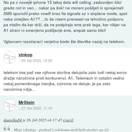
No pa v novejši iphone 15 takoj dela wifi calling, zadovoljen klici
gredo not in ven... nakar pa šok! ne morem pošiljati in sprejemati
SMS sporočil preko vowifi brez lte signala oz v airplane mode, spet
neka omejitev A1?? ...to še nisem prenesel na tehnično podporo,
pa mislim da kar drži, da ne podpirajo sms prek tega, ker nikjer na
A1 strani ni omenjeno pošiljanje sms, ampak samo klici!
Vglavnem razočaran! verjetno bodo šle številke nazaj na telekom.
vinkop
::
26. feb 2025, 18:36
telekom ima pač vse njihove storitve delujoče,zato tudi nekaj evrov
dražje naročnine proti konkurenci. A1, Telemach in ostalim vedno
nekaj pomembnega manjka, oziroma ne deluje, je pa zato
naročnina nižja...
MrStein
::
27. feb 2025, 11:18
danielka84
je
26. feb 2025 ob 17:45
izjavil
:
Moje izkušnje - prehod iz telekoma mobilnih storitev na A1.