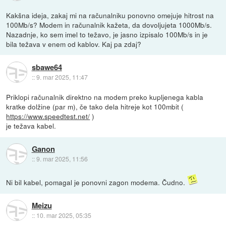
Kakšna ideja, zakaj mi na računalniku ponovno omejuje hitrost na
100Mb/s? Modem in računalnik kažeta, da dovoljujeta 1000Mb/s.
Nazadnje, ko sem imel to težavo, je jasno izpisalo 100Mb/s in je
bila težava v enem od kablov. Kaj pa zdaj?
sbawe64
::
9. mar 2025, 11:47
Priklopi računalnik direktno na modem preko kupljenega kabla
kratke dolžine (par m), če tako dela hitreje kot 100mbit (
https://www.speedtest.net/
)
je težava kabel.
Ganon
::
9. mar 2025, 11:56
Ni bil kabel, pomagal je ponovni zagon modema. Čudno.
Meizu
::
10. mar 2025, 05:35