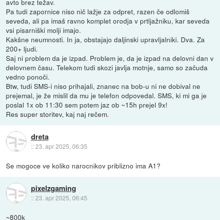
avto brez težav.
Pa tudi zapornice niso nič lažje za odpret, razen če odlomiš
seveda, ali pa imaš ravno komplet orodja v prtljažniku, kar seveda
vsi pisarniški molji imajo.
Kakšne neumnosti. In ja, obstajajo daljinski upravljalniki. Dva. Za
200+ ljudi.
Saj ni problem da je izpad. Problem je, da je izpad na delovni dan v
delovnem času. Telekom tudi skozi javlja motnje, samo so začuda
vedno ponoči.
Btw, tudi SMS-i niso prihajali, znanec na bob-u ni ne dobival ne
prejemal, je že mislil da mu je telefon odpovedal. SMS, ki mi ga je
poslal 1x ob 11:30 sem potem jaz ob ~15h prejel 9x!
Res super storitev, kaj naj rečem.
dreta
::
23. apr 2025, 06:35
Se mogoce ve koliko narocnikov priblizno ima A1?
pixelzgaming
::
23. apr 2025, 06:45
~800k