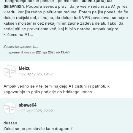
"nadgradnja bazne postaje", po možnosti
ob 9h zjutraj ob
. Podpora seveda pravi, da je vse v redu in za A1 je res
delavnikih
v redu, ker jim redno plačujemo račune. Potem pa jim poveš, da če
deluje radijski del, ni nujno, da deluje tudi VPN povezava, se najde
kakšen mojster in čez nekaj minut začne zadeva delati. Tako, da
sedaj niti ne preverjamo več, kaj bi bilo narobe, ampak najprej
kličemo na A1...
Zgodovina sprememb…
spremenil:
dussan
(
22. apr 2025 ob 19:47
)
Meizu
::
22. apr 2025, 19:57
Ampak vedno se v tej temi najdejo A1 cistuni in patrioti, ki
zagovarjajo to gnilo podjetje do bridkega konca.
sbawe64
::
22. apr 2025, 22:22
dussan
Zakaj se ne prestavite kam drugam ?