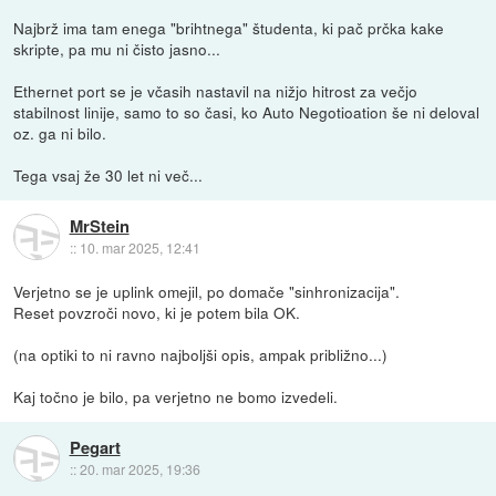
Najbrž ima tam enega "brihtnega" študenta, ki pač prčka kake
skripte, pa mu ni čisto jasno...
Ethernet port se je včasih nastavil na nižjo hitrost za večjo
stabilnost linije, samo to so časi, ko Auto Negotioation še ni deloval
oz. ga ni bilo.
Tega vsaj že 30 let ni več...
MrStein
::
10. mar 2025, 12:41
Verjetno se je uplink omejil, po domače "sinhronizacija".
Reset povzroči novo, ki je potem bila OK.
(na optiki to ni ravno najboljši opis, ampak približno...)
Kaj točno je bilo, pa verjetno ne bomo izvedeli.
Pegart
::
20. mar 2025, 19:36