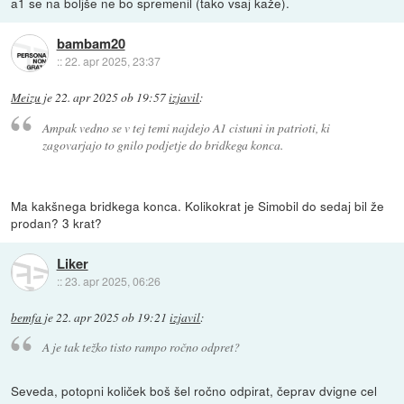
a1 se na boljše ne bo spremenil (tako vsaj kaže).
bambam20
::
22. apr 2025, 23:37
Meizu
je
22. apr 2025 ob 19:57
izjavil
:
Ampak vedno se v tej temi najdejo A1 cistuni in patrioti, ki
zagovarjajo to gnilo podjetje do bridkega konca.
Ma kakšnega bridkega konca. Kolikokrat je Simobil do sedaj bil že
prodan? 3 krat?
Liker
::
23. apr 2025, 06:26
bemfa
je
22. apr 2025 ob 19:21
izjavil
:
A je tak težko tisto rampo ročno odpret?
Seveda, potopni količek boš šel ročno odpirat, čeprav dvigne cel