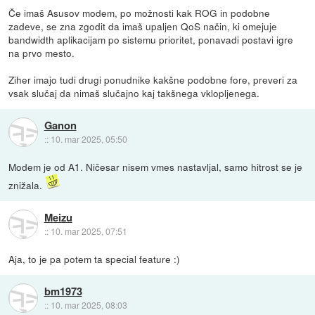
Če imaš Asusov modem, po možnosti kak ROG in podobne
zadeve, se zna zgodit da imaš upaljen QoS način, ki omejuje
bandwidth aplikacijam po sistemu prioritet, ponavadi postavi igre
na prvo mesto.
Ziher imajo tudi drugi ponudnike kakšne podobne fore, preveri za
vsak slučaj da nimaš slučajno kaj takšnega vklopljenega.
Ganon
::
10. mar 2025, 05:50
Modem je od A1. Ničesar nisem vmes nastavljal, samo hitrost se je
znižala.
Meizu
::
10. mar 2025, 07:51
Aja, to je pa potem ta special feature :)
bm1973
::
10. mar 2025, 08:03