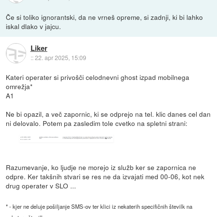
Če si toliko ignorantski, da ne vrneš opreme, si zadnji, ki bi lahko
iskal dlako v jajcu.
Liker
::
22. apr 2025, 15:09
Kateri operater si privošči celodnevni ghost izpad mobilnega
omrežja*
A1
Ne bi opazil, a več zapornic, ki se odprejo na tel. klic danes cel dan
ni delovalo. Potem pa zasledim tole cvetko na spletni strani:
Razumevanje, ko ljudje ne morejo iz služb ker se zapornica ne
odpre. Ker takšnih stvari se res ne da izvajati med 00-06, kot nek
drug operater v SLO ...
* - kjer ne deluje pošiljanje SMS-ov ter klici iz nekaterih specifičnih številk na