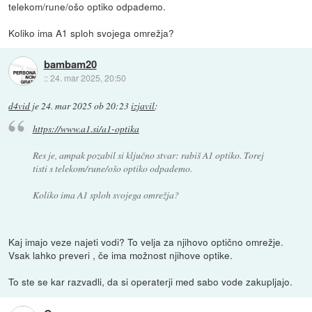
telekom/rune/ošo optiko odpademo.
Koliko ima A1 sploh svojega omrežja?
bambam20
::
24. mar 2025, 20:50
d4vid
je
24. mar 2025 ob 20:23
izjavil
:
https://www.a1.si/a1-optika
Res je, ampak pozabil si ključno stvar: rabiš A1 optiko. Torej
tisti s telekom/rune/ošo optiko odpademo.
Koliko ima A1 sploh svojega omrežja?
Kaj imajo veze najeti vodi? To velja za njihovo optično omrežje.
Vsak lahko preveri , če ima možnost njihove optike.
To ste se kar razvadli, da si operaterji med sabo vode zakupljajo.