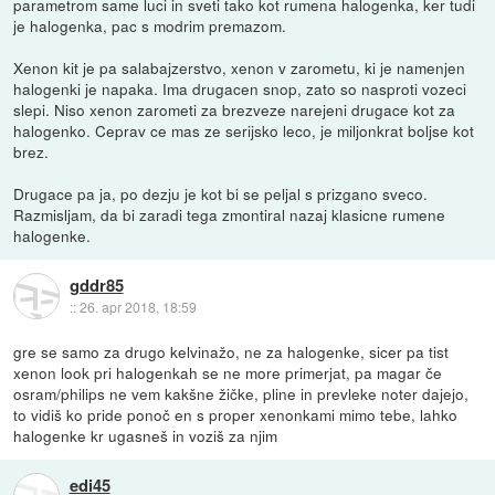
parametrom same luci in sveti tako kot rumena halogenka, ker tudi
je halogenka, pac s modrim premazom.
Xenon kit je pa salabajzerstvo, xenon v zarometu, ki je namenjen
halogenki je napaka. Ima drugacen snop, zato so nasproti vozeci
slepi. Niso xenon zarometi za brezveze narejeni drugace kot za
halogenko. Ceprav ce mas ze serijsko leco, je miljonkrat boljse kot
brez.
Drugace pa ja, po dezju je kot bi se peljal s prizgano sveco.
Razmisljam, da bi zaradi tega zmontiral nazaj klasicne rumene
halogenke.
gddr85
::
26. apr 2018, 18:59
gre se samo za drugo kelvinažo, ne za halogenke, sicer pa tist
xenon look pri halogenkah se ne more primerjat, pa magar če
osram/philips ne vem kakšne žičke, pline in prevleke noter dajejo,
to vidiš ko pride ponoč en s proper xenonkami mimo tebe, lahko
halogenke kr ugasneš in voziš za njim
edi45