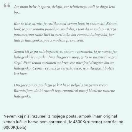
Jaz mam belw iz spara, delajo, cez tehnicnega tudi ze dugo leto
bp...
Kar se tice zarnic, je razlika med xenon look in xenon kit. Xenon
look je pac xenonu podobna svetloba, s tem da se vedno ustreza
parametrom same luci in sveti tako kot rumena halogenka, ker
tudi je halogenka, pac s modrim premazom.
Xenon kit je pa salabajzerstvo, xenon v zarometu, ki je namenjen
halogenki je napaka. Ima drugacen snop, zato so nasproti vozeci
slepi. Niso xenon zarometi za brezveze narejeni drugace kot za
halogenko. Ceprav ce mas ze serijsko leco, je miljonkrat boljse
kot brez.
Drugace pa ja, po dezju je kot bi se peljal s prizgano sveco.
Razmisljam, da bi zaradi tega zmontiral nazaj klasicne rumene
halogenke.
Nevem kaj nisi razumel iz mojega posta, ampak imam original
xenon luči le barvo sem spremenil, iz 4300K(rumena) sem šel na
6000K(bela)