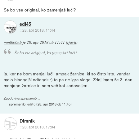
Še bo vse original, ko zamenjaš luči?
edi45
::
28. apr 2018, 11:44
mm888mb
je
28. apr 2018 ob 11:41
izjavil
:
Še bo vse original, ko zamenjaš luči?
ja, ker ne bom menjal luči, ampak žarnice, ki so čisto iste, vendar
malo hladnejši odtenek :) to pa ne igra vloge. Zdaj imam že 3. dan
menjane žarnice in sem več kot zadovoljen.
Zgodovina sprememb…
spremenilo:
edi45
(
28. apr 2018 ob 11:45
)
Dimnik
::
28. apr 2018, 17:04