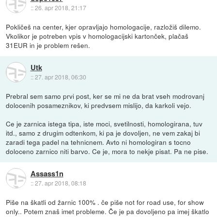
::
26. apr 2018, 21:17
Pokličeš na center, kjer opravljajo homologacije, razložiš dilemo.
Vkolikor je potreben vpis v homologacijski kartonček, plačaš
31EUR in je problem rešen.
Utk
::
27. apr 2018, 06:30
Prebral sem samo prvi post, ker se mi ne da brat vseh modrovanj
dolocenih posameznikov, ki predvsem mislijo, da karkoli vejo.
Ce je zarnica istega tipa, iste moci, svetilnosti, homologirana, tuv
itd., samo z drugim odtenkom, ki pa je dovoljen, ne vem zakaj bi
zaradi tega padel na tehnicnem. Avto ni homologiran s tocno
doloceno zarnico niti barvo. Ce je, mora to nekje pisat. Pa ne pise.
Assass1n
::
27. apr 2018, 08:18
Piše na škatli od žarnic 100% . če piše not for road use, for show
only.. Potem znaš imet probleme. Če je pa dovoljeno pa imej škatlo