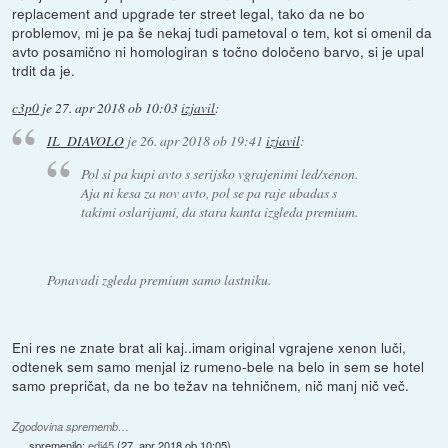
replacement and upgrade ter street legal, tako da ne bo
problemov, mi je pa še nekaj tudi pametoval o tem, kot si omenil da
avto posamično ni homologiran s točno določeno barvo, si je upal
trdit da je.
c3p0
je
27. apr 2018 ob 10:03
izjavil
:
IL_DIAVOLO
je
26. apr 2018 ob 19:41
izjavil
:
Pol si pa kupi avto s serijsko vgrajenimi led/xenon.
Aja ni kesa za nov avto, pol se pa raje ubadas s
takimi oslarijami, da stara kanta izgleda premium.
Ponavadi zgleda premium samo lastniku.
Eni res ne znate brat ali kaj..imam original vgrajene xenon luči,
odtenek sem samo menjal iz rumeno-bele na belo in sem se hotel
samo prepričat, da ne bo težav na tehničnem, nič manj nič več.
Zgodovina sprememb…
spremenilo:
edi45
(
27. apr 2018 ob 10:05
)