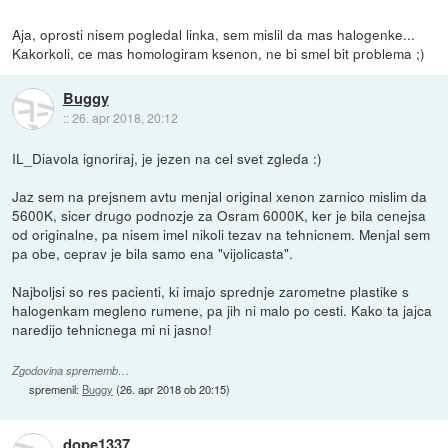
Aja, oprosti nisem pogledal linka, sem mislil da mas halogenke...
Kakorkoli, ce mas homologiram ksenon, ne bi smel bit problema ;)
Buggy
::
26. apr 2018, 20:12
IL_Diavola ignoriraj, je jezen na cel svet zgleda :)
Jaz sem na prejsnem avtu menjal original xenon zarnico mislim da
5600K, sicer drugo podnozje za Osram 6000K, ker je bila cenejsa
od originalne, pa nisem imel nikoli tezav na tehnicnem. Menjal sem
pa obe, ceprav je bila samo ena "vijolicasta".
Najboljsi so res pacienti, ki imajo sprednje zarometne plastike s
halogenkam megleno rumene, pa jih ni malo po cesti. Kako ta jajca
naredijo tehnicnega mi ni jasno!
Zgodovina sprememb…
spremenil:
Buggy
(
26. apr 2018 ob 20:15
)
dope1337