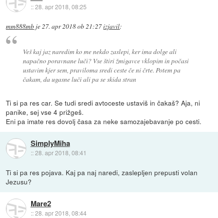
::
28. apr 2018, 08:25
mm888mb
je
27. apr 2018 ob 21:27
izjavil
:
Veš kaj jaz naredim ko me nekdo zaslepi, ker ima dolge ali
napačno poravnane luči? Vse štiri žmigavce vklopim in počasi
ustavim kjer sem, praviloma sredi ceste če ni črte. Potem pa
čakam, da ugasne luči ali pa se skida stran
Ti si pa res car. Se tudi sredi avtoceste ustaviš in čakaš? Aja, ni
panike, sej vse 4 prižgeš.
Eni pa imate res dovolj časa za neke samozajebavanje po cesti.
SimplyMiha
::
28. apr 2018, 08:41
Ti si pa res pojava. Kaj pa naj naredi, zaslepljen prepusti volan
Jezusu?
Mare2
::
28. apr 2018, 08:44