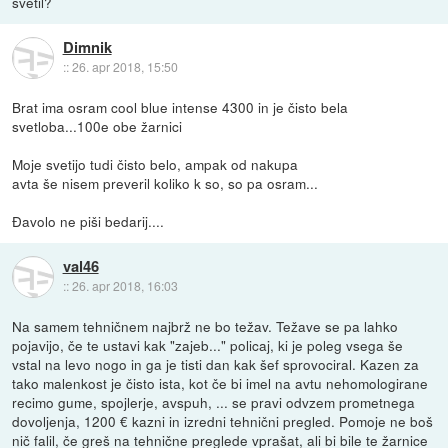
svetil?
Dimnik
::
26. apr 2018, 15:50
Brat ima osram cool blue intense 4300 in je čisto bela
svetloba...100e obe žarnici
Moje svetijo tudi čisto belo, ampak od nakupa
avta še nisem preveril koliko k so, so pa osram...
Đavolo ne piši bedarij....
val46
::
26. apr 2018, 16:03
Na samem tehničnem najbrž ne bo težav. Težave se pa lahko
pojavijo, če te ustavi kak "zajeb..." policaj, ki je poleg vsega še
vstal na levo nogo in ga je tisti dan kak šef sprovociral. Kazen za
tako malenkost je čisto ista, kot če bi imel na avtu nehomologirane
recimo gume, spojlerje, avspuh, ... se pravi odvzem prometnega
dovoljenja, 1200 € kazni in izredni tehnični pregled. Pomoje ne boš
nič falil, če greš na tehnične preglede vprašat, ali bi bile te žarnice