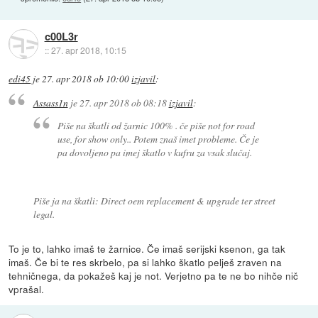
c00L3r
::
27. apr 2018, 10:15
edi45
je
27. apr 2018 ob 10:00
izjavil
:
Assass1n
je
27. apr 2018 ob 08:18
izjavil
:
Piše na škatli od žarnic 100% . če piše not for road
use, for show only.. Potem znaš imet probleme. Če je
pa dovoljeno pa imej škatlo v kufru za vsak slučaj.
Piše ja na škatli: Direct oem replacement & upgrade ter street
legal.
To je to, lahko imaš te žarnice. Če imaš serijski ksenon, ga tak
imaš. Če bi te res skrbelo, pa si lahko škatlo pelješ zraven na
tehničnega, da pokažeš kaj je not. Verjetno pa te ne bo nihče nič
vprašal.