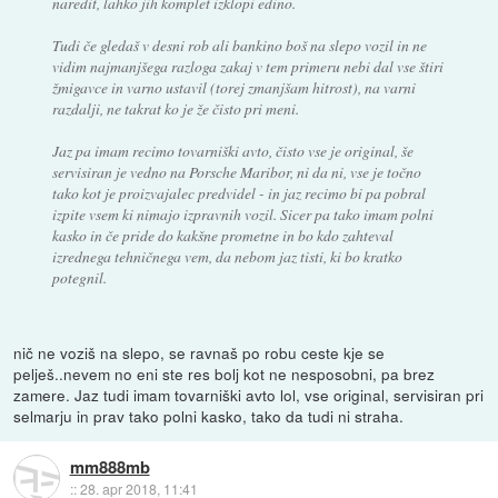
naredit, lahko jih komplet izklopi edino.
Tudi če gledaš v desni rob ali bankino boš na slepo vozil in ne
vidim najmanjšega razloga zakaj v tem primeru nebi dal vse štiri
žmigavce in varno ustavil (torej zmanjšam hitrost), na varni
razdalji, ne takrat ko je že čisto pri meni.
Jaz pa imam recimo tovarniški avto, čisto vse je original, še
servisiran je vedno na Porsche Maribor, ni da ni, vse je točno
tako kot je proizvajalec predvidel - in jaz recimo bi pa pobral
izpite vsem ki nimajo izpravnih vozil. Sicer pa tako imam polni
kasko in če pride do kakšne prometne in bo kdo zahteval
izrednega tehničnega vem, da nebom jaz tisti, ki bo kratko
potegnil.
nič ne voziš na slepo, se ravnaš po robu ceste kje se
pelješ..nevem no eni ste res bolj kot ne nesposobni, pa brez
zamere. Jaz tudi imam tovarniški avto lol, vse original, servisiran pri
selmarju in prav tako polni kasko, tako da tudi ni straha.
mm888mb
::
28. apr 2018, 11:41