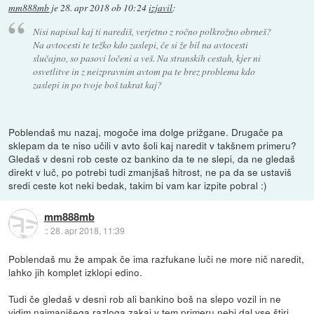
mm888mb
je
28. apr 2018 ob 10:24
izjavil
:
Nisi napisal kaj ti narediš, verjetno z ročno polkrožno obrneš?
Na avtocesti te težko kdo zaslepi, če si že bil na avtocesti
slučajno, so pasovi ločeni a veš. Na stranskih cestah, kjer ni
osvetlitve in z neizpravnim avtom pa te brez problema kdo
zaslepi in po tvoje boš takrat kaj?
Poblendaš mu nazaj, mogoče ima dolge prižgane. Drugače pa
sklepam da te niso učili v avto šoli kaj naredit v takšnem primeru?
Gledaš v desni rob ceste oz bankino da te ne slepi, da ne gledaš
direkt v luč, po potrebi tudi zmanjšaš hitrost, ne pa da se ustaviš
sredi ceste kot neki bedak, takim bi vam kar izpite pobral :)
mm888mb
::
28. apr 2018, 11:39
Poblendaš mu že ampak če ima razfukane luči ne more nič naredit,
lahko jih komplet izklopi edino.
Tudi če gledaš v desni rob ali bankino boš na slepo vozil in ne
vidim najmanjšega razloga zakaj v tem primeru nebi dal vse štiri