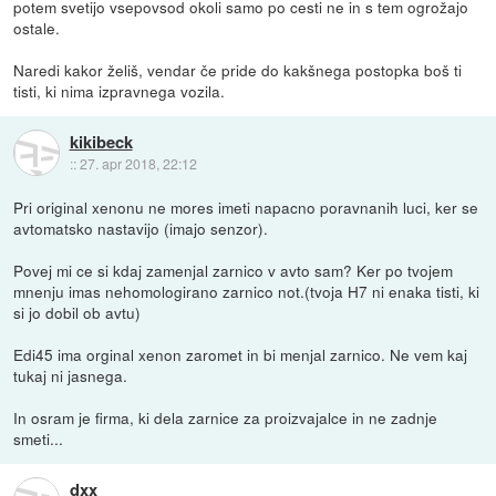
potem svetijo vsepovsod okoli samo po cesti ne in s tem ogrožajo
ostale.
Naredi kakor želiš, vendar če pride do kakšnega postopka boš ti
tisti, ki nima izpravnega vozila.
kikibeck
::
27. apr 2018, 22:12
Pri original xenonu ne mores imeti napacno poravnanih luci, ker se
avtomatsko nastavijo (imajo senzor).
Povej mi ce si kdaj zamenjal zarnico v avto sam? Ker po tvojem
mnenju imas nehomologirano zarnico not.(tvoja H7 ni enaka tisti, ki
si jo dobil ob avtu)
Edi45 ima orginal xenon zaromet in bi menjal zarnico. Ne vem kaj
tukaj ni jasnega.
In osram je firma, ki dela zarnice za proizvajalce in ne zadnje
smeti...
dxx