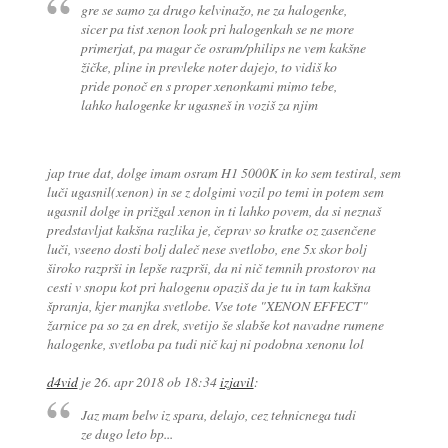
gre se samo za drugo kelvinažo, ne za halogenke,
sicer pa tist xenon look pri halogenkah se ne more
primerjat, pa magar če osram/philips ne vem kakšne
žičke, pline in prevleke noter dajejo, to vidiš ko
pride ponoč en s proper xenonkami mimo tebe,
lahko halogenke kr ugasneš in voziš za njim
jap true dat, dolge imam osram H1 5000K in ko sem testiral, sem
luči ugasnil(xenon) in se z dolgimi vozil po temi in potem sem
ugasnil dolge in prižgal xenon in ti lahko povem, da si neznaš
predstavljat kakšna razlika je, čeprav so kratke oz zasenčene
luči, vseeno dosti bolj daleč nese svetlobo, ene 5x skor bolj
široko razprši in lepše razprši, da ni nič temnih prostorov na
cesti v snopu kot pri halogenu opaziš da je tu in tam kakšna
špranja, kjer manjka svetlobe. Vse tote "XENON EFFECT"
žarnice pa so za en drek, svetijo še slabše kot navadne rumene
halogenke, svetloba pa tudi nič kaj ni podobna xenonu lol
d4vid
je
26. apr 2018 ob 18:34
izjavil
:
Jaz mam belw iz spara, delajo, cez tehnicnega tudi
ze dugo leto bp...