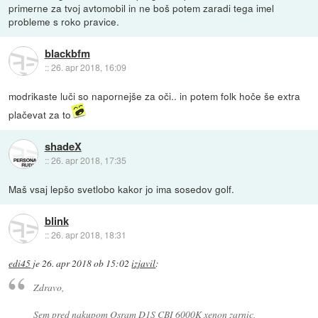
primerne za tvoj avtomobil in ne boš potem zaradi tega imel
probleme s roko pravice.
blackbfm
::
26. apr 2018, 16:09
modrikaste luči so napornejše za oči.. in potem folk hoče še extra
plačevat za to
shadeX
::
26. apr 2018, 17:35
Maš vsaj lepšo svetlobo kakor jo ima sosedov golf.
blink
::
26. apr 2018, 18:31
edi45
je
26. apr 2018 ob 15:02
izjavil
:
Zdravo,
Sem pred nakupom Osram D1S CBI 6000K xenon zarnic,