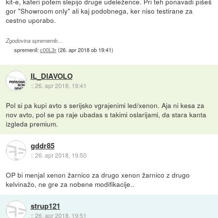
kit-e, kateri potem slepijo druge udeležence. Pri teh ponavadi pišeš
gor "Showroom only" ali kaj podobnega, ker niso testirane za
cestno uporabo.
Zgodovina sprememb…
spremenil:
c00L3r
(
26. apr 2018 ob 19:41
)
IL_DIAVOLO
::
26. apr 2018, 19:41
Pol si pa kupi avto s serijsko vgrajenimi led/xenon. Aja ni kesa za
nov avto, pol se pa raje ubadas s takimi oslarijami, da stara kanta
izgleda premium.
gddr85
::
26. apr 2018, 19:50
OP bi menjal xenon žarnico za drugo xenon žarnico z drugo
kelvinažo, ne gre za nobene modifikacije..
strup121
::
26. apr 2018, 19:51