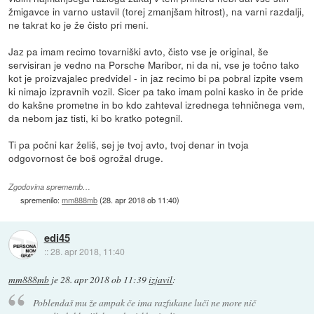
žmigavce in varno ustavil (torej zmanjšam hitrost), na varni razdalji,
ne takrat ko je že čisto pri meni.
Jaz pa imam recimo tovarniški avto, čisto vse je original, še
servisiran je vedno na Porsche Maribor, ni da ni, vse je točno tako
kot je proizvajalec predvidel - in jaz recimo bi pa pobral izpite vsem
ki nimajo izpravnih vozil. Sicer pa tako imam polni kasko in če pride
do kakšne prometne in bo kdo zahteval izrednega tehničnega vem,
da nebom jaz tisti, ki bo kratko potegnil.
Ti pa počni kar želiš, sej je tvoj avto, tvoj denar in tvoja
odgovornost če boš ogrožal druge.
Zgodovina sprememb…
spremenilo:
mm888mb
(
28. apr 2018 ob 11:40
)
edi45
::
28. apr 2018, 11:40
mm888mb
je
28. apr 2018 ob 11:39
izjavil
:
Poblendaš mu že ampak če ima razfukane luči ne more nič