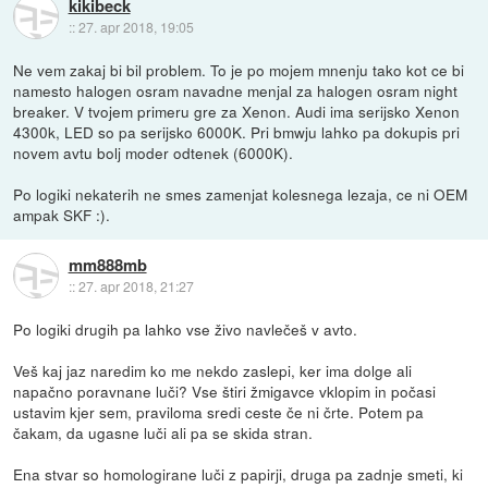
kikibeck
::
27. apr 2018, 19:05
Ne vem zakaj bi bil problem. To je po mojem mnenju tako kot ce bi
namesto halogen osram navadne menjal za halogen osram night
breaker. V tvojem primeru gre za Xenon. Audi ima serijsko Xenon
4300k, LED so pa serijsko 6000K. Pri bmwju lahko pa dokupis pri
novem avtu bolj moder odtenek (6000K).
Po logiki nekaterih ne smes zamenjat kolesnega lezaja, ce ni OEM
ampak SKF :).
mm888mb
::
27. apr 2018, 21:27
Po logiki drugih pa lahko vse živo navlečeš v avto.
Veš kaj jaz naredim ko me nekdo zaslepi, ker ima dolge ali
napačno poravnane luči? Vse štiri žmigavce vklopim in počasi
ustavim kjer sem, praviloma sredi ceste če ni črte. Potem pa
čakam, da ugasne luči ali pa se skida stran.
Ena stvar so homologirane luči z papirji, druga pa zadnje smeti, ki