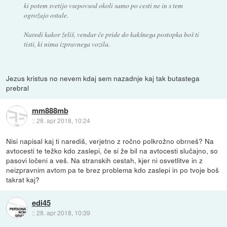
ki potem svetijo vsepovsod okoli samo po cesti ne in s tem
ogrožajo ostale.
Naredi kakor želiš, vendar če pride do kakšnega postopka boš ti
tisti, ki nima izpravnega vozila.
Jezus kristus no nevem kdaj sem nazadnje kaj tak butastega
prebral
mm888mb
::
28. apr 2018, 10:24
Nisi napisal kaj ti narediš, verjetno z ročno polkrožno obrneš? Na
avtocesti te težko kdo zaslepi, če si že bil na avtocesti slučajno, so
pasovi ločeni a veš. Na stranskih cestah, kjer ni osvetlitve in z
neizpravnim avtom pa te brez problema kdo zaslepi in po tvoje boš
takrat kaj?
edi45
::
28. apr 2018, 10:39