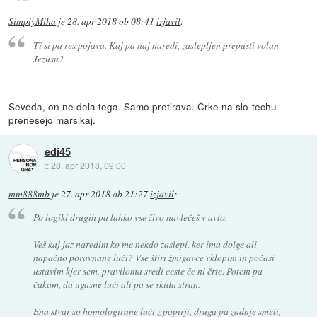
SimplyMiha
je
28. apr 2018 ob 08:41
izjavil
:
Ti si pa res pojava. Kaj pa naj naredi, zaslepljen prepusti volan
Jezusu?
Seveda, on ne dela tega. Samo pretirava. Črke na slo-techu
prenesejo marsikaj.
edi45
::
28. apr 2018, 09:00
mm888mb
je
27. apr 2018 ob 21:27
izjavil
:
Po logiki drugih pa lahko vse živo navlečeš v avto.
Veš kaj jaz naredim ko me nekdo zaslepi, ker ima dolge ali
napačno poravnane luči? Vse štiri žmigavce vklopim in počasi
ustavim kjer sem, praviloma sredi ceste če ni črte. Potem pa
čakam, da ugasne luči ali pa se skida stran.
Ena stvar so homologirane luči z papirji, druga pa zadnje smeti,