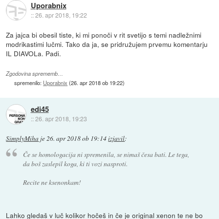
Uporabnix
::
26. apr 2018, 19:22
Za jajca bi obesil tiste, ki mi ponoči v rit svetijo s temi nadležnimi
modrikastimi lučmi. Tako da ja, se pridružujem prvemu komentarju
IL DIAVOLa. Padi.
Zgodovina sprememb…
spremenilo:
Uporabnix
(
26. apr 2018 ob 19:22
)
edi45
::
26. apr 2018, 19:23
SimplyMiha
je
26. apr 2018 ob 19:14
izjavil
:
Če se homologacija ni spremenila, se nimaš česa bati. Le tega,
da boš zaslepil koga, ki ti vozi nasproti.
Recite ne ksenonkam!
Lahko gledaš v luč kolikor hočeš in če je original xenon te ne bo