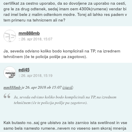
certifikat za cestno uporabo, da so dovoljene za uporabo na cesti,
gre le za drug odtenek, sedaj imam oem 4300k(rumene) vendar bi
rad imel bele z malim odtenkom modre. Torej ali lahko res padem v
tem primeru na tehnicnem ali ne?
mm888mb
::
26. apr 2018, 15:07
Ja, seveda odvisno koliko bodo komplicirali na TP, na izrednem
tehničnem (če te policija pošlje pa zagotovo).
edi45
::
26. apr 2018, 15:19
mm888mb
je
26. apr 2018 ob 15:07
izjavil
:
Ja, seveda odvisno koliko bodo komplicirali na TP, na izrednem
tehničnem (če te policija pošlje pa zagotovo).
Kak butasto no..saj gre ubistvo za isto zarnico ista svetilnost in vse
samo bela namesto rumene..nevem no vseeno sem skoraj mnenja