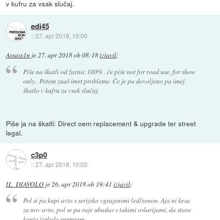
v kufru za vsak slučaj.
edi45
::
27. apr 2018, 10:00
Assass1n
je
27. apr 2018 ob 08:18
izjavil
:
Piše na škatli od žarnic 100% . če piše not for road use, for show
only.. Potem znaš imet probleme. Če je pa dovoljeno pa imej
škatlo v kufru za vsak slučaj.
Piše ja na škatli: Direct oem replacement & upgrade ter street
legal.
c3p0
::
27. apr 2018, 10:03
IL_DIAVOLO
je
26. apr 2018 ob 19:41
izjavil
:
Pol si pa kupi avto s serijsko vgrajenimi led/xenon. Aja ni kesa
za nov avto, pol se pa raje ubadas s takimi oslarijami, da stara
kanta izgleda premium.