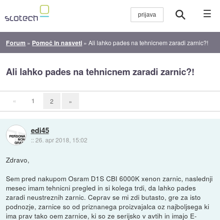
☰
Forum
»
Pomoč in nasveti
»
Ali lahko pades na tehnicnem zaradi zarnic?!
Ali lahko pades na tehnicnem zaradi zarnic?!
«
1
2
»
edi45
::
26. apr 2018, 15:02
Zdravo,
Sem pred nakupom Osram D1S CBI 6000K xenon zarnic, naslednji
mesec imam tehnicni pregled in si kolega trdi, da lahko pades
zaradi neustreznih zarnic. Ceprav se mi zdi butasto, gre za isto
podnozje, zarnice so od priznanega proizvajalca oz najboljsega ki
ima prav tako oem zarnice, ki so ze serijsko v avtih in imajo E-