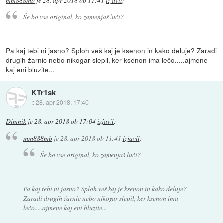
mm888mb
je
28. apr 2018 ob 11:41
izjavil
:
Še bo vse original, ko zamenjaš luči?
Pa kaj tebi ni jasno? Sploh veš kaj je ksenon in kako deluje? Zaradi
drugih žarnic nebo nikogar slepil, ker ksenon ima lečo.....ajmene
kaj eni bluzite...
KTr1sk
::
28. apr 2018, 17:40
Dimnik
je
28. apr 2018 ob 17:04
izjavil
:
mm888mb
je
28. apr 2018 ob 11:41
izjavil
:
Še bo vse original, ko zamenjaš luči?
Pa kaj tebi ni jasno? Sploh veš kaj je ksenon in kako deluje?
Zaradi drugih žarnic nebo nikogar slepil, ker ksenon ima
lečo.....ajmene kaj eni bluzite...