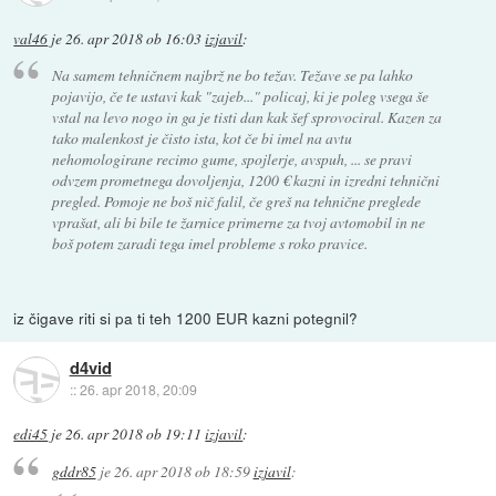
val46
je
26. apr 2018 ob 16:03
izjavil
:
Na samem tehničnem najbrž ne bo težav. Težave se pa lahko
pojavijo, če te ustavi kak "zajeb..." policaj, ki je poleg vsega še
vstal na levo nogo in ga je tisti dan kak šef sprovociral. Kazen za
tako malenkost je čisto ista, kot če bi imel na avtu
nehomologirane recimo gume, spojlerje, avspuh, ... se pravi
odvzem prometnega dovoljenja, 1200 € kazni in izredni tehnični
pregled. Pomoje ne boš nič falil, če greš na tehnične preglede
vprašat, ali bi bile te žarnice primerne za tvoj avtomobil in ne
boš potem zaradi tega imel probleme s roko pravice.
iz čigave riti si pa ti teh 1200 EUR kazni potegnil?
d4vid
::
26. apr 2018, 20:09
edi45
je
26. apr 2018 ob 19:11
izjavil
:
gddr85
je
26. apr 2018 ob 18:59
izjavil
: