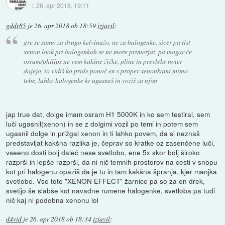
::
26. apr 2018, 19:11
gddr85
je
26. apr 2018 ob 18:59
izjavil
:
gre se samo za drugo kelvinažo, ne za halogenke, sicer pa tist
xenon look pri halogenkah se ne more primerjat, pa magar če
osram/philips ne vem kakšne žičke, pline in prevleke noter
dajejo, to vidiš ko pride ponoč en s proper xenonkami mimo
tebe, lahko halogenke kr ugasneš in voziš za njim
jap true dat, dolge imam osram H1 5000K in ko sem testiral, sem
luči ugasnil(xenon) in se z dolgimi vozil po temi in potem sem
ugasnil dolge in prižgal xenon in ti lahko povem, da si neznaš
predstavljat kakšna razlika je, čeprav so kratke oz zasenčene luči,
vseeno dosti bolj daleč nese svetlobo, ene 5x skor bolj široko
razprši in lepše razprši, da ni nič temnih prostorov na cesti v snopu
kot pri halogenu opaziš da je tu in tam kakšna špranja, kjer manjka
svetlobe. Vse tote "XENON EFFECT" žarnice pa so za en drek,
svetijo še slabše kot navadne rumene halogenke, svetloba pa tudi
nič kaj ni podobna xenonu lol
d4vid
je
26. apr 2018 ob 18:34
izjavil
: