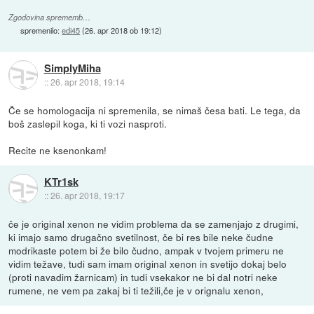
Zgodovina sprememb…
spremenilo:
edi45
(
26. apr 2018 ob 19:12
)
SimplyMiha
::
26. apr 2018, 19:14
Če se homologacija ni spremenila, se nimaš česa bati. Le tega, da
boš zaslepil koga, ki ti vozi nasproti.
Recite ne ksenonkam!
KTr1sk
::
26. apr 2018, 19:17
če je original xenon ne vidim problema da se zamenjajo z drugimi,
ki imajo samo drugačno svetilnost, če bi res bile neke čudne
modrikaste potem bi že bilo čudno, ampak v tvojem primeru ne
vidim težave, tudi sam imam original xenon in svetijo dokaj belo
(proti navadim žarnicam) in tudi vsekakor ne bi dal notri neke
rumene, ne vem pa zakaj bi ti težili,če je v orignalu xenon,