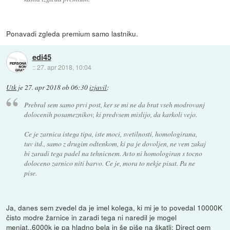
Ponavadi zgleda premium samo lastniku.
edi45
::
27. apr 2018, 10:04
Utk
je
27. apr 2018 ob 06:30
izjavil
:
Prebral sem samo prvi post, ker se mi ne da brat vseh modrovanj
dolocenih posameznikov, ki predvsem mislijo, da karkoli vejo.
Ce je zarnica istega tipa, iste moci, svetilnosti, homologirana,
tuv itd., samo z drugim odtenkom, ki pa je dovoljen, ne vem zakaj
bi zaradi tega padel na tehnicnem. Avto ni homologiran s tocno
doloceno zarnico niti barvo. Ce je, mora to nekje pisat. Pa ne
pise.
Ja, danes sem zvedel da je imel kolega, ki mi je to povedal 10000K
čisto modre žarnice in zaradi tega ni naredil je mogel
menjat..6000k je pa hladno bela in še piše na škatli: Direct oem