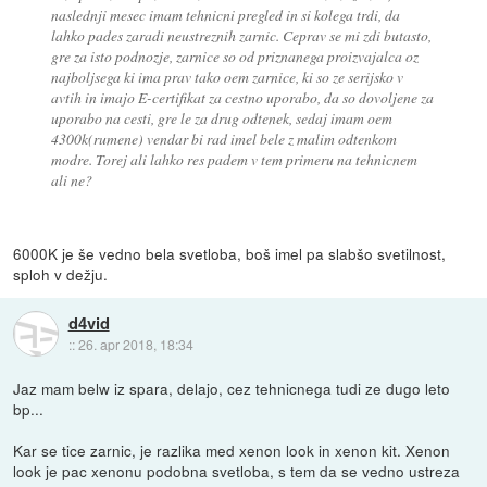
naslednji mesec imam tehnicni pregled in si kolega trdi, da
lahko pades zaradi neustreznih zarnic. Ceprav se mi zdi butasto,
gre za isto podnozje, zarnice so od priznanega proizvajalca oz
najboljsega ki ima prav tako oem zarnice, ki so ze serijsko v
avtih in imajo E-certifikat za cestno uporabo, da so dovoljene za
uporabo na cesti, gre le za drug odtenek, sedaj imam oem
4300k(rumene) vendar bi rad imel bele z malim odtenkom
modre. Torej ali lahko res padem v tem primeru na tehnicnem
ali ne?
6000K je še vedno bela svetloba, boš imel pa slabšo svetilnost,
sploh v dežju.
d4vid
::
26. apr 2018, 18:34
Jaz mam belw iz spara, delajo, cez tehnicnega tudi ze dugo leto
bp...
Kar se tice zarnic, je razlika med xenon look in xenon kit. Xenon
look je pac xenonu podobna svetloba, s tem da se vedno ustreza