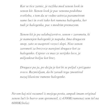
Kar se tice zarnic, je razlika med xenon look in
xenon kit. Xenon look je pac xenonu podobna
svetloba, s tem da se vedno ustreza parametrom
same luci in sveti tako kot rumena halogenka, ker
tudi je halogenka, pac s modrim premazom.
Xenon kit je pa salabajzerstvo, xenon v zarometu, ki
je namenjen halogenki je napaka. Ima drugacen
snop, zato so nasproti vozeci slepi. Niso xenon
zarometi za brezveze narejeni drugace kot za
halogenko. Ceprav ce mas ze serijsko leco, je
miljonkrat boljse kot brez.
Drugace pa ja, po dezju je kot bi se peljal s prizgano
sveco. Razmisljam, da bi zaradi tega zmontiral
nazaj klasicne rumene halogenke.
Nevem kaj nisi razumel iz mojega posta, ampak imam original
xenon luči le barvo sem spremenil, iz 4300K(rumena) sem šel na
6000K(bela)