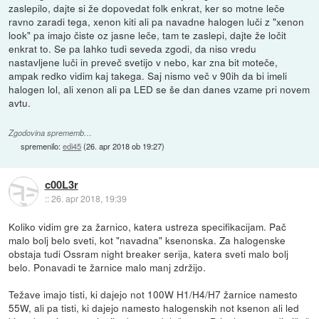
zaslepilo, dajte si že dopovedat folk enkrat, ker so motne leče
ravno zaradi tega, xenon kiti ali pa navadne halogen luči z "xenon
look" pa imajo čiste oz jasne leče, tam te zaslepi, dajte že ločit
enkrat to. Se pa lahko tudi seveda zgodi, da niso vredu
nastavljene luči in preveč svetijo v nebo, kar zna bit moteče,
ampak redko vidim kaj takega. Saj nismo več v 90ih da bi imeli
halogen lol, ali xenon ali pa LED se še dan danes vzame pri novem
avtu.
Zgodovina sprememb…
spremenilo:
edi45
(
26. apr 2018 ob 19:27
)
c00L3r
::
26. apr 2018, 19:39
Koliko vidim gre za žarnico, katera ustreza specifikacijam. Pač
malo bolj belo sveti, kot "navadna" ksenonska. Za halogenske
obstaja tudi Ossram night breaker serija, katera sveti malo bolj
belo. Ponavadi te žarnice malo manj zdržijo.
Težave imajo tisti, ki dajejo not 100W H1/H4/H7 žarnice namesto
55W, ali pa tisti, ki dajejo namesto halogenskih not ksenon ali led