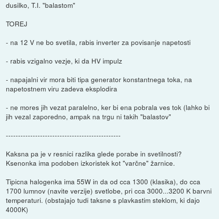
dusilko, T.I. "balastom"
TOREJ
- na 12 V ne bo svetila, rabis inverter za povisanje napetosti
- rabis vzigalno vezje, ki da HV impulz
- napajalni vir mora biti tipa generator konstantnega toka, na
napetostnem viru zadeva eksplodira
- ne mores jih vezat paralelno, ker bi ena pobrala ves tok (lahko bi
jih vezal zaporedno, ampak na trgu ni takih "balastov"
-----------------------------------------------
Kaksna pa je v resnici razlika glede porabe in svetilnosti?
Ksenonka ima podoben izkoristek kot "varčne" žarnice.
Tipicna halogenka ima 55W in da od cca 1300 (klasika), do cca
1700 lumnov (navite verzije) svetlobe, pri cca 3000...3200 K barvni
temperaturi. (obstajajo tudi taksne s plavkastim steklom, ki dajo
4000K)