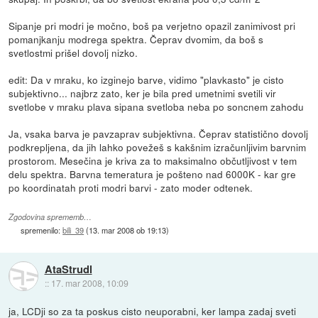
Sipanje pri modri je močno, boš pa verjetno opazil zanimivost pri
pomanjkanju modrega spektra. Čeprav dvomim, da boš s
svetlostmi prišel dovolj nizko.
edit: Da v mraku, ko izginejo barve, vidimo "plavkasto" je cisto
subjektivno... najbrz zato, ker je bila pred umetnimi svetili vir
svetlobe v mraku plava sipana svetloba neba po soncnem zahodu
Ja, vsaka barva je pavzaprav subjektivna. Čeprav statistično dovolj
podkrepljena, da jih lahko povežeš s kakšnim izračunljivim barvnim
prostorom. Mesečina je kriva za to maksimalno občutljivost v tem
delu spektra. Barvna temeratura je pošteno nad 6000K - kar gre
po koordinatah proti modri barvi - zato moder odtenek.
Zgodovina sprememb…
spremenilo:
bili_39
(
13. mar 2008 ob 19:13
)
AtaStrudl
::
17. mar 2008, 10:09
ja, LCDji so za ta poskus cisto neuporabni, ker lampa zadaj sveti