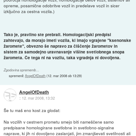
opreme, posamične odobritve vozil in predelave vozil in sicer
izključno za cestna vozila.)
Tako je, pravilno ste prebrali. Homologacijski predpisi
zahtevajo, da morajo imeti vozila, ki imajo vgrajene "ksenonske
žaromete", obvezno še napravo za čiščenje žarometov in
sistem za samodejno uravnavanje višine svetlobnega snopa
žarometa. Če tega ni na vozilu, taka vgradnja ni dovoljena.
Zgodovina sprememb…
spremenil:
AngelOfDeath
(
12. mar 2008 ob 13:29
)
AngelOfDeath
::
12. mar 2008, 13:32
Še tu maš eno kost za glodat:
Na vozilih v cestnem prometu smejo biti nameščene samo
predpisane homologirane svetlobne in svetlobno-signalne
naprave, ki jih ni dovoljeno zaslanjati, jim zmanjševati svetilnosti ali