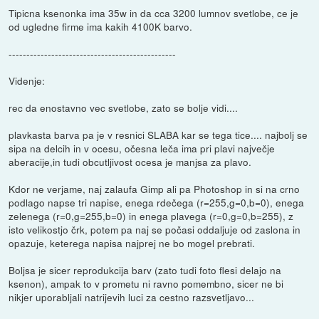
Tipicna ksenonka ima 35w in da cca 3200 lumnov svetlobe, ce je
od ugledne firme ima kakih 4100K barvo.
-----------------------------------------------
Videnje:
rec da enostavno vec svetlobe, zato se bolje vidi....
plavkasta barva pa je v resnici SLABA kar se tega tice.... najbolj se
sipa na delcih in v ocesu, očesna leča ima pri plavi največje
aberacije,in tudi obcutljivost ocesa je manjsa za plavo.
Kdor ne verjame, naj zalaufa Gimp ali pa Photoshop in si na crno
podlago napse tri napise, enega rdečega (r=255,g=0,b=0), enega
zelenega (r=0,g=255,b=0) in enega plavega (r=0,g=0,b=255), z
isto velikostjo črk, potem pa naj se počasi oddaljuje od zaslona in
opazuje, keterega napisa najprej ne bo mogel prebrati.
Boljsa je sicer reprodukcija barv (zato tudi foto flesi delajo na
ksenon), ampak to v prometu ni ravno pomembno, sicer ne bi
nikjer uporabljali natrijevih luci za cestno razsvetljavo...