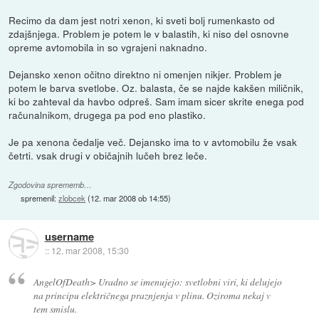
Recimo da dam jest notri xenon, ki sveti bolj rumenkasto od
zdajšnjega. Problem je potem le v balastih, ki niso del osnovne
opreme avtomobila in so vgrajeni naknadno.
Dejansko xenon očitno direktno ni omenjen nikjer. Problem je
potem le barva svetlobe. Oz. balasta, če se najde kakšen miličnik,
ki bo zahteval da havbo odpreš. Sam imam sicer skrite enega pod
računalnikom, drugega pa pod eno plastiko.
Je pa xenona čedalje več. Dejansko ima to v avtomobilu že vsak
četrti. vsak drugi v običajnih lučeh brez leče.
Zgodovina sprememb…
spremenil:
zlobcek
(
12. mar 2008 ob 14:55
)
username
::
12. mar 2008, 15:30
AngelOfDeath> Uradno se imenujejo: svetlobni viri, ki delujejo
na principu električnega praznjenja v plinu. Oziroma nekaj v
tem smislu.