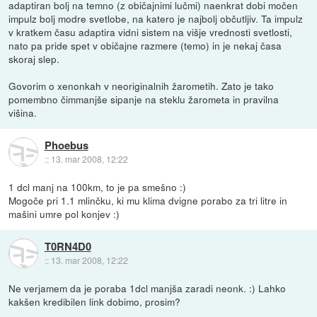
adaptiran bolj na temno (z običajnimi lučmi) naenkrat dobi močen
impulz bolj modre svetlobe, na katero je najbolj občutljiv. Ta impulz
v kratkem času adaptira vidni sistem na višje vrednosti svetlosti,
nato pa pride spet v običajne razmere (temo) in je nekaj časa
skoraj slep.
Govorim o xenonkah v neoriginalnih žarometih. Zato je tako
pomembno čimmanjše sipanje na steklu žarometa in pravilna
višina.
Phoebus
::
13. mar 2008, 12:22
1 dcl manj na 100km, to je pa smešno :)
Mogoče pri 1.1 mlinčku, ki mu klima dvigne porabo za tri litre in
mašini umre pol konjev :)
T0RN4D0
::
13. mar 2008, 12:22
Ne verjamem da je poraba 1dcl manjša zaradi neonk. :) Lahko
kakšen kredibilen link dobimo, prosim?