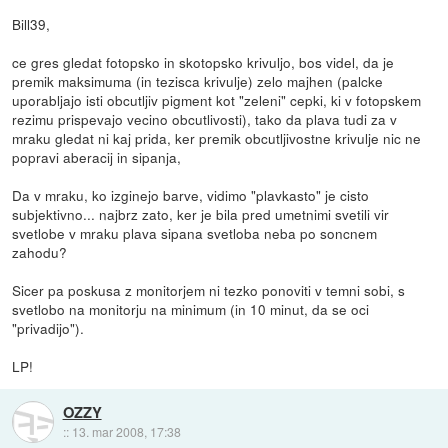
Bill39,
ce gres gledat fotopsko in skotopsko krivuljo, bos videl, da je
premik maksimuma (in tezisca krivulje) zelo majhen (palcke
uporabljajo isti obcutljiv pigment kot "zeleni" cepki, ki v fotopskem
rezimu prispevajo vecino obcutlivosti), tako da plava tudi za v
mraku gledat ni kaj prida, ker premik obcutljivostne krivulje nic ne
popravi aberacij in sipanja,
Da v mraku, ko izginejo barve, vidimo "plavkasto" je cisto
subjektivno... najbrz zato, ker je bila pred umetnimi svetili vir
svetlobe v mraku plava sipana svetloba neba po soncnem
zahodu?
Sicer pa poskusa z monitorjem ni tezko ponoviti v temni sobi, s
svetlobo na monitorju na minimum (in 10 minut, da se oci
"privadijo").
LP!
OZZY
::
13. mar 2008, 17:38