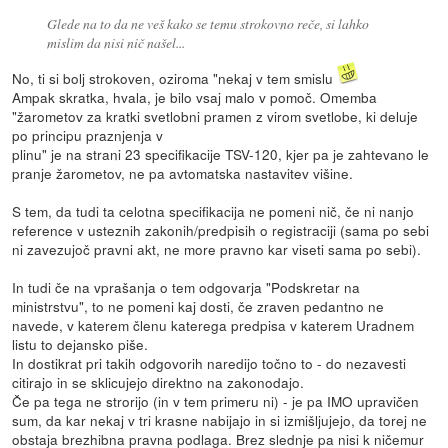
Glede na to da ne veš kako se temu strokovno reče, si lahko
mislim da nisi nič našel...
No, ti si bolj strokoven, oziroma "nekaj v tem smislu
Ampak skratka, hvala, je bilo vsaj malo v pomoč. Omemba
"žarometov za kratki svetlobni pramen z virom svetlobe, ki deluje
po principu praznjenja v
plinu" je na strani 23 specifikacije TSV-120, kjer pa je zahtevano le
pranje žarometov, ne pa avtomatska nastavitev višine.
S tem, da tudi ta celotna specifikacija ne pomeni nič, če ni nanjo
reference v usteznih zakonih/predpisih o registraciji (sama po sebi
ni zavezujoč pravni akt, ne more pravno kar viseti sama po sebi).
In tudi če na vprašanja o tem odgovarja "Podskretar na
ministrstvu", to ne pomeni kaj dosti, če zraven pedantno ne
navede, v katerem členu katerega predpisa v katerem Uradnem
listu to dejansko piše.
In dostikrat pri takih odgovorih naredijo točno to - do nezavesti
citirajo in se sklicujejo direktno na zakonodajo.
Če pa tega ne strorijo (in v tem primeru ni) - je pa IMO upravičen
sum, da kar nekaj v tri krasne nabijajo in si izmišljujejo, da torej ne
obstaja brezhibna pravna podlaga. Brez slednje pa nisi k ničemur