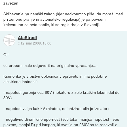
zavezan.
Sklicevanje na nemški zakon (kjer nedvoumno piše, da moraš imeti
pri xenonu pranje in avtomatsko regulacijo) je pa povsem
irelevantno za avtomobile, ki se registrirajo v Sloveniji.
AtaStrudl
::
12. mar 2008, 18:06
Oj!
ce probam malo odgovorit na originalno vprasanje....
Ksenonka je v bistvu oblocnica v epruveti, in ima podobne
elektricne lastnosti:
- napetost gorenja cca 80V (nekatere z zelo kratkim lokom dol do
30V)
- napetost vziga kak kV (hladen, neioniziran plin je izolator)
- negativno dinamicno upornost (vec toka, manjsa napetost - vec
plazme, manjsi R) pri lampah, ki svetijo na 230V so to resevali z