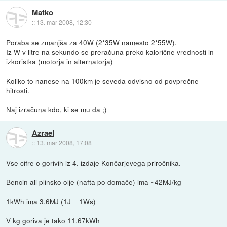
Matko
::
13. mar 2008, 12:30
Poraba se zmanjša za 40W (2*35W namesto 2*55W).
Iz W v litre na sekundo se preračuna preko kalorične vrednosti in
izkoristka (motorja in alternatorja)
Koliko to nanese na 100km je seveda odvisno od povprečne
hitrosti.
Naj izračuna kdo, ki se mu da ;)
Azrael
::
13. mar 2008, 17:08
Vse cifre o gorivih iz 4. izdaje Končarjevega priročnika.
Bencin ali plinsko olje (nafta po domače) ima ~42MJ/kg
1kWh ima 3.6MJ (1J = 1Ws)
V kg goriva je tako 11.67kWh