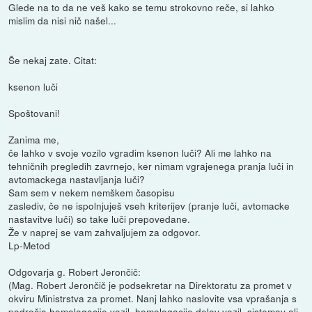
Glede na to da ne veš kako se temu strokovno reče, si lahko
mislim da nisi nič našel...
Še nekaj zate. Citat:
ksenon luči
Spoštovani!
Zanima me,
če lahko v svoje vozilo vgradim ksenon luči? Ali me lahko na
tehničnih pregledih zavrnejo, ker nimam vgrajenega pranja luči in
avtomackega nastavljanja luči?
Sam sem v nekem nemškem časopisu
zaslediv, če ne ispolnjuješ vseh kriterijev (pranje luči, avtomacke
nastavitve luči) so take luči prepovedane.
Že v naprej se vam zahvaljujem za odgovor.
Lp-Metod
Odgovarja g. Robert Jerončič:
(Mag. Robert Jerončič je podsekretar na Direktoratu za promet v
okviru Ministrstva za promet. Nanj lahko naslovite vsa vprašanja s
področja homologacije vozil, homologacije delov vozil, sistemov ali