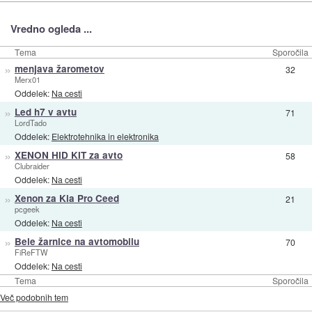
Vredno ogleda ...
Tema
Sporočila
»
menjava žarometov
32
Merx01
Oddelek:
Na cesti
»
Led h7 v avtu
71
LordTado
Oddelek:
Elektrotehnika in elektronika
»
XENON HID KIT za avto
58
Clubraider
Oddelek:
Na cesti
»
Xenon za Kia Pro Ceed
21
pcgeek
Oddelek:
Na cesti
»
Bele žarnice na avtomobilu
70
FiReFTW
Oddelek:
Na cesti
Tema
Sporočila
Več podobnih tem