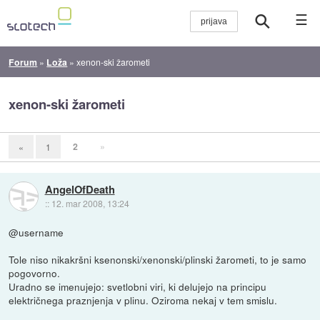
☰
Forum
»
Loža
»
xenon-ski žarometi
xenon-ski žarometi
2
»
«
1
AngelOfDeath
::
12. mar 2008, 13:24
@username
Tole niso nikakršni ksenonski/xenonski/plinski žarometi, to je samo
pogovorno.
Uradno se imenujejo: svetlobni viri, ki delujejo na principu
električnega praznjenja v plinu. Oziroma nekaj v tem smislu.