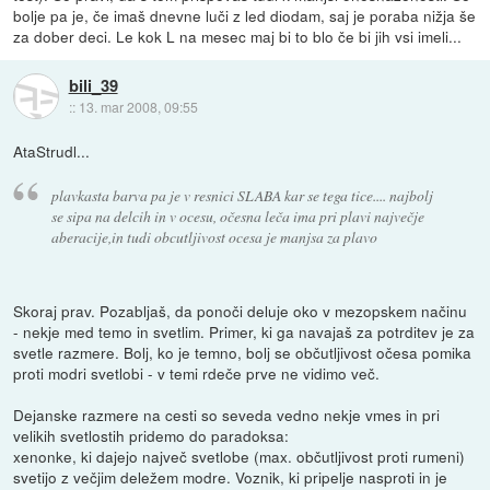
bolje pa je, če imaš dnevne luči z led diodam, saj je poraba nižja še
za dober deci. Le kok L na mesec maj bi to blo če bi jih vsi imeli...
bili_39
::
13. mar 2008, 09:55
AtaStrudl...
plavkasta barva pa je v resnici SLABA kar se tega tice.... najbolj
se sipa na delcih in v ocesu, očesna leča ima pri plavi največje
aberacije,in tudi obcutljivost ocesa je manjsa za plavo
Skoraj prav. Pozabljaš, da ponoči deluje oko v mezopskem načinu
- nekje med temo in svetlim. Primer, ki ga navajaš za potrditev je za
svetle razmere. Bolj, ko je temno, bolj se občutljivost očesa pomika
proti modri svetlobi - v temi rdeče prve ne vidimo več.
Dejanske razmere na cesti so seveda vedno nekje vmes in pri
velikih svetlostih pridemo do paradoksa:
xenonke, ki dajejo največ svetlobe (max. občutljivost proti rumeni)
svetijo z večjim deležem modre. Voznik, ki pripelje nasproti in je