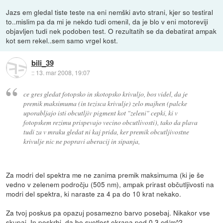
Jazs em gledal tiste teste na eni nemški avto strani, kjer so testiral
to..mislim pa da mi je nekdo tudi omenil, da je blo v eni motoreviji
objavljen tudi nek podoben test. O rezultatih se da debatirat ampak
kot sem rekel..sem samo vrgel kost.
bili_39
::
13. mar 2008, 19:07
ce gres gledat fotopsko in skotopsko krivuljo, bos videl, da je
premik maksimuma (in tezisca krivulje) zelo majhen (palcke
uporabljajo isti obcutljiv pigment kot "zeleni" cepki, ki v
fotopskem rezimu prispevajo vecino obcutlivosti), tako da plava
tudi za v mraku gledat ni kaj prida, ker premik obcutljivostne
krivulje nic ne popravi aberacij in sipanja,
Za modri del spektra me ne zanima premik maksimuma (ki je še
vedno v zelenem področju (505 nm), ampak prirast občutljivosti na
modri del spektra, ki naraste za 4 pa do 10 krat nekako.
Za tvoj poskus pa opazuj posamezno barvo posebaj. Nikakor vse
skupaj. In poskrbi, da bo svetlost ekrana pod 0,3 cd/m^2