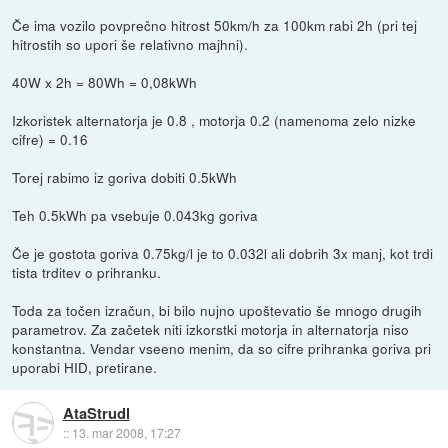
Če ima vozilo povprečno hitrost 50km/h za 100km rabi 2h (pri tej
hitrostih so upori še relativno majhni).
40W x 2h = 80Wh = 0,08kWh
Izkoristek alternatorja je 0.8 , motorja 0.2 (namenoma zelo nizke
cifre) = 0.16
Torej rabimo iz goriva dobiti 0.5kWh
Teh 0.5kWh pa vsebuje 0.043kg goriva
Če je gostota goriva 0.75kg/l je to 0.032l ali dobrih 3x manj, kot trdi
tista trditev o prihranku.
Toda za točen izračun, bi bilo nujno upoštevatio še mnogo drugih
parametrov. Za začetek niti izkorstki motorja in alternatorja niso
konstantna. Vendar vseeno menim, da so cifre prihranka goriva pri
uporabi HID, pretirane.
AtaStrudl
::
13. mar 2008, 17:27