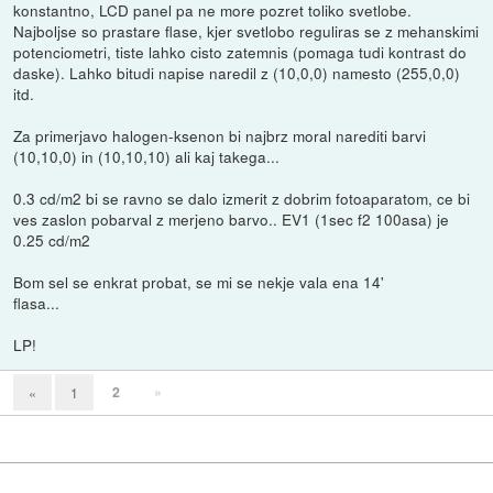
konstantno, LCD panel pa ne more pozret toliko svetlobe.
Najboljse so prastare flase, kjer svetlobo reguliras se z mehanskimi
potenciometri, tiste lahko cisto zatemnis (pomaga tudi kontrast do
daske). Lahko bitudi napise naredil z (10,0,0) namesto (255,0,0)
itd.
Za primerjavo halogen-ksenon bi najbrz moral narediti barvi
(10,10,0) in (10,10,10) ali kaj takega...
0.3 cd/m2 bi se ravno se dalo izmerit z dobrim fotoaparatom, ce bi
ves zaslon pobarval z merjeno barvo.. EV1 (1sec f2 100asa) je
0.25 cd/m2
Bom sel se enkrat probat, se mi se nekje vala ena 14'
flasa...
LP!
2
»
«
1