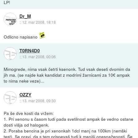
LP!
Dr_M
::
12. mar 2008, 18:18
Odlicno napisano
T0RN4D0
::
13. mar 2008, 00:06
Mimogrede, nima vsak četrti ksenonk. Tud vsak deseti dvomim da
jih ma. (se najde kak kandidat z modrimi žarnicami za 10€ ampak
to nima neke veze)...
OZZY
::
13. mar 2008, 09:30
Pa še dve kosti da vržem:
1. Pri xenonu s časom tudi pada svetilnost ampak še vedno ostane
dosti višja od halogenk.
2. Poraba bencina je pri xenonkah 1dcl manj na 100km (nemški
test). Se pravi, da s tem prispevaš tudi k manjši onesnaženosti. Še