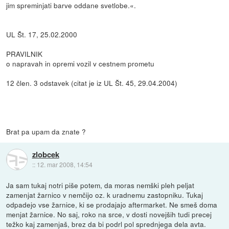
jim spreminjati barve oddane svetlobe.«.
UL Št. 17, 25.02.2000
PRAVILNIK
o napravah in opremi vozil v cestnem prometu
12 člen. 3 odstavek (citat je iz UL Št. 45, 29.04.2004)
Brat pa upam da znate ?
zlobcek
::
12. mar 2008, 14:54
Ja sam tukaj notri piše potem, da moras nemški pleh peljat
zamenjat žarnico v nemčijo oz. k uradnemu zastopniku. Tukaj
odpadejo vse žarnice, ki se prodajajo aftermarket. Ne smeš doma
menjat žarnice. No saj, roko na srce, v dosti novejših tudi precej
težko kaj zamenjaš, brez da bi podrl pol sprednjega dela avta.