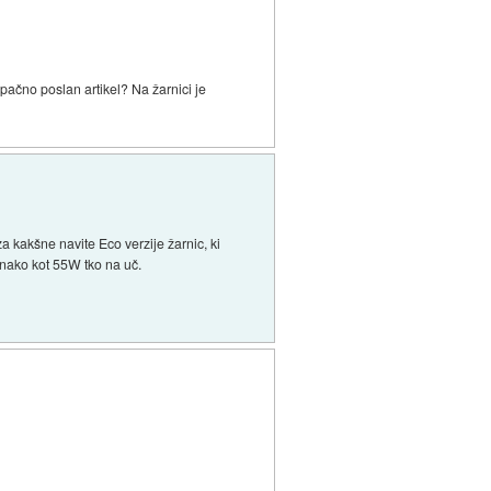
ačno poslan artikel? Na žarnici je
a kakšne navite Eco verzije žarnic, ki
enako kot 55W tko na uč.