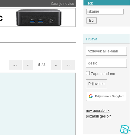
Išči:
Zadnje novice
Prijava
5
/ 8
««
«
»
»»
Zapomni si me
nov uporabnik
pozabili geslo?