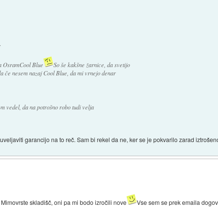
:
ila OsramCool Blue
So še kakšne žarnice, da svetijo
 da če nesem nazaj Cool Blue, da mi vrnejo denar
m vedel, da na potrošno robo tudi velja
veljaviti garancijo na to reč. Sam bi rekel da ne, ker se je pokvarilo zarad iztroše
Mimovrste skladišč, oni pa mi bodo izročili nove
Vse sem se prek emaila dogovor