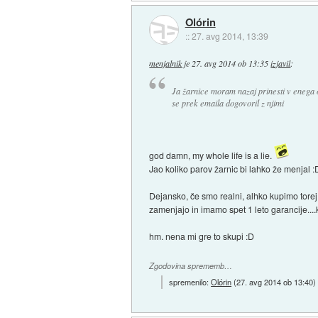
Olórin
::
27. avg 2014, 13:39
menjalnik
je
27. avg 2014 ob 13:35
izjavil
:
Ja žarnice moram nazaj prinesti v enega o
se prek emaila dogovoril z njimi
god damn, my whole life is a lie.
Jao koliko parov žarnic bi lahko že menjal :
Dejansko, če smo realni, alhko kupimo torej
zamenjajo in imamo spet 1 leto garancije....
hm. nena mi gre to skupi :D
Zgodovina sprememb…
spremenilo:
Olórin
(
27. avg 2014 ob 13:40
)