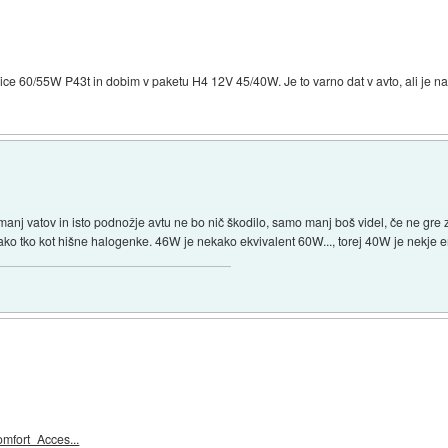
e 60/55W P43t in dobim v paketu H4 12V 45/40W. Je to varno dat v avto, ali je nap
nj vatov in isto podnožje avtu ne bo nič škodilo, samo manj boš videl, če ne gre z
kako tko kot hišne halogenke. 46W je nekako ekvivalent 60W..., torej 40W je nekje 
omfort_Acces...