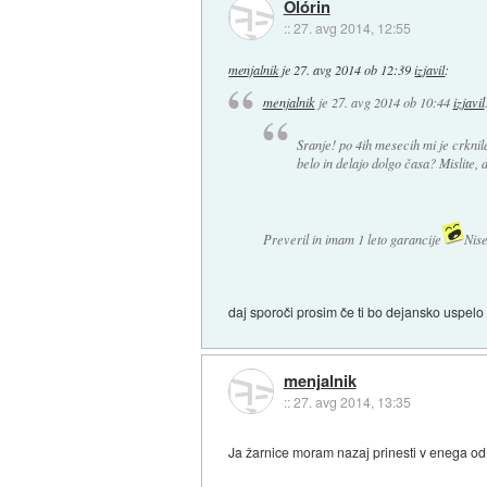
Olórin
::
27. avg 2014, 12:55
menjalnik
je
27. avg 2014 ob 12:39
izjavil
:
menjalnik
je
27. avg 2014 ob 10:44
izjavil
Sranje! po 4ih mesecih mi je crkn
belo in delajo dolgo časa? Mislite,
Preveril in imam 1 leto garancije
Nise
daj sporoči prosim če ti bo dejansko uspelo u
menjalnik
::
27. avg 2014, 13:35
Ja žarnice moram nazaj prinesti v enega od 