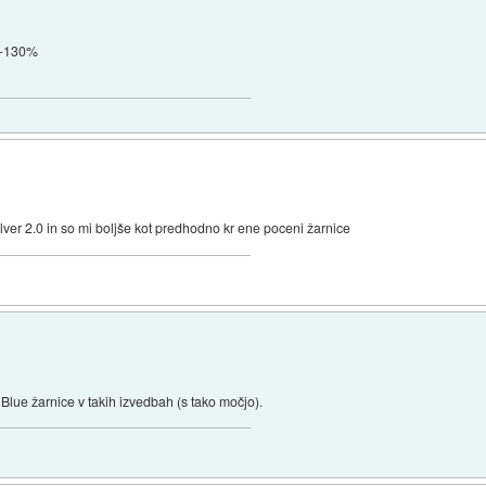
n +130%
lver 2.0 in so mi boljše kot predhodno kr ene poceni žarnice
Blue žarnice v takih izvedbah (s tako močjo).