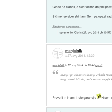
Glede na članek je sicer očitno da philips x
S čimer se sicer strinjam. Sem pa opazil raz
Zgodovina sprememb…
spremenilo:
Olórin
(
27. avg 2014 ob 10:57
)
menjalnik
::
27. avg 2014, 12:39
menjalnik
je
27. avg 2014 ob 10:44
izjavil
:
Sranje! po 4ih mesecih mi je crknila Os
dolgo časa? Mislite, da če nesem nazaj C
Preveril in imam 1 leto garancije
Nisem v