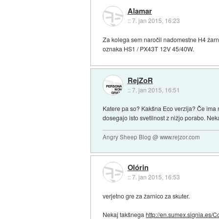
Alamar
::
7. jan 2015, 16:23
Za kolega sem naročil nadomestne H4 žarnic
oznaka HS1 / PX43T 12V 45/40W.
RejZoR
::
7. jan 2015, 16:51
Katere pa so? Kakšna Eco verzija? Če ima ma
dosegajo isto svetilnost z nižjo porabo. Ne
Angry Sheep Blog @ www.rejzor.com
Olórin
::
7. jan 2015, 16:53
verjetno gre za žarnico za skuter.
Nekaj takšnega
http://en.sumex.signia.es/C