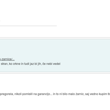
.
zarnice/...
 stran, ko crkne in tudi jaz bi jih, če nebi vedel
regorela, nikoli pomislil na garancijo... in to ni bilo malo žarnic, saj vedno kupim tist