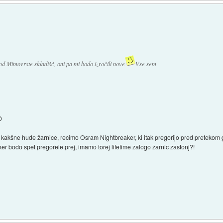
d Mimovrste skladišč, oni pa mi bodo izročili nove
Vse sem
D
 kakšne hude žarnice, recimo Osram Nightbreaker, ki itak pregorijo pred pretekom g
ker bodo spet pregorele prej, imamo torej lifetime zalogo žarnic zastonj?!