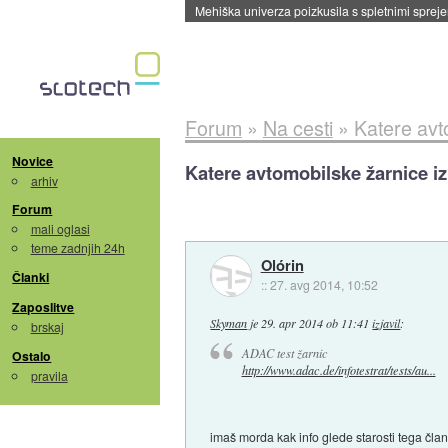
Evropska vesoljska agencija razvija svojo rak
Forum
»
Na cesti
»
Katere avt
Novice
Katere avtomobilske žarnice iz
arhiv
Forum
mali oglasi
teme zadnjih 24h
Olórin
Članki
::
27. avg 2014, 10:52
Zaposlitve
Skyman
je
29. apr 2014 ob 11:41
izjavil
:
brskaj
ADAC test žarnic
Ostalo
http://www.adac.de/infotestrat/tests/au...
pravila
imaš morda kak info glede starosti tega čla