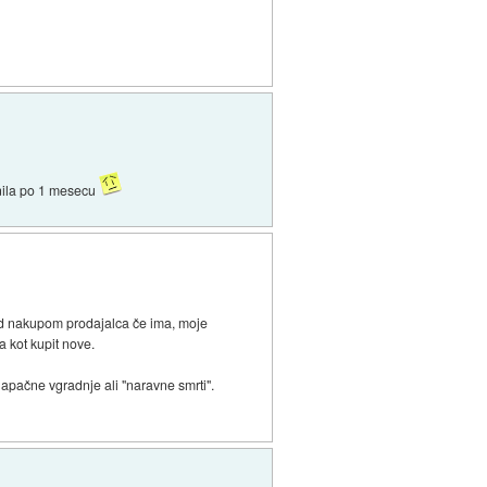
knila po 1 mesecu
ed nakupom prodajalca če ima, moje
 kot kupit nove.
 napačne vgradnje ali "naravne smrti".