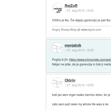
RejZoR
::
27. avg 2014, 13:43
Očitno je tko. Če dajejo garancijo je pač tko
Angry Sheep Blog @ www.rejzor.com
menjalnik
::
27. avg 2014, 13:53
Poglej si jih:
https://www.mimovrste.com/avto-
Nikjer ne piše, da je garancija in folk ji meče
Olórin
::
27. avg 2014, 13:55
tudi jaz sem vrgel vsako žarnico stran, ko je p
zato sem pač rekel my whole life was a lie.