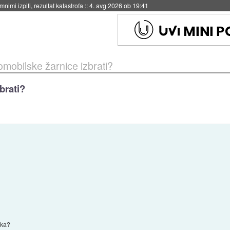
eto za večkratno uporabo
::
4. avg 2026 ob 19:41
omobilske žarnice izbrati?
brati?
nka?