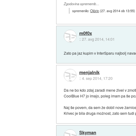
Zgodovina sprememb…
spremenilo:
Olórin
(
27. avg 2014 ob 13:55
)
m0f0x
::
27. avg 2014, 14:01
Zato pa jaz kupim v InterSparu najbolj nava
menjalnik
::
4. sep 2014, 17:20
Da ne bo kdo zdaj zaradi mene živel v zmo
CoolBlue H7 jo imajo, poleg imam pa še poz
Naj še povem, da sem že dobil nove žarnice t
Krivec je bila druga možnost, zato sem tudi 
Skyman