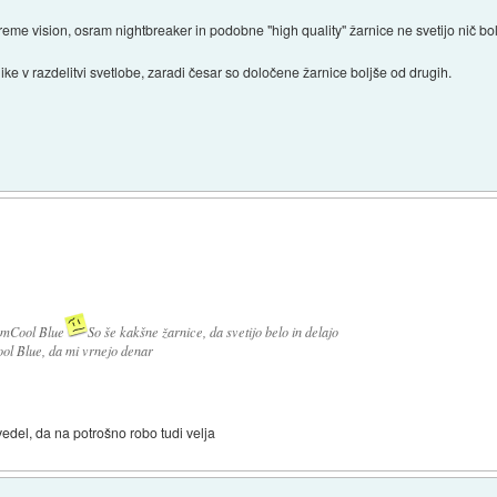
treme vision, osram nightbreaker in podobne "high quality" žarnice ne svetijo nič b
like v razdelitvi svetlobe, zaradi česar so določene žarnice boljše od drugih.
ramCool Blue
So še kakšne žarnice, da svetijo belo in delajo
ool Blue, da mi vrnejo denar
edel, da na potrošno robo tudi velja