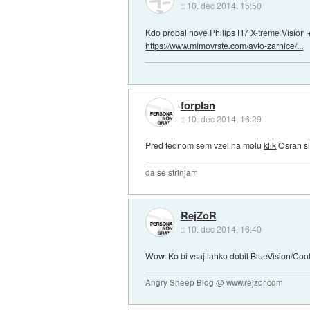
::
10. dec 2014, 15:50
Kdo probal nove Philips H7 X-treme Visio
https://www.mimovrste.com/avto-zarnice/...
forplan
::
10. dec 2014, 16:29
Pred tednom sem vzel na molu
klik
Osran si
da se strinjam
RejZoR
::
10. dec 2014, 16:40
Wow. Ko bi vsaj lahko dobil BlueVision/Cool
Angry Sheep Blog @ www.rejzor.com