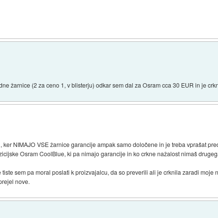
dne žarnice (2 za ceno 1, v blisterju) odkar sem dal za Osram cca 30 EUR in je cr
ti, ker NIMAJO VSE žarnice garancije ampak samo določene in je treba vprašat pr
icijske Osram CoolBlue, ki pa nimajo garancije in ko crkne nažalost nimaš drugega
iste sem pa moral poslati k proizvajalcu, da so preverili ali je crknila zaradi moje
prejel nove.