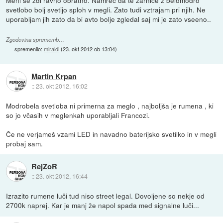
Meni se zdi ravno obratno. Namreč da te žarnice z belomodro
svetlobo bolj svetijo sploh v megli. Zato tudi vztrajam pri njih. Ne
uporabljam jih zato da bi avto bolje zgledal saj mi je zato vseeno..
Zgodovina sprememb…
spremenilo:
miraldi
(
23. okt 2012 ob 13:04
)
Martin Krpan
::
23. okt 2012, 16:02
Modrobela svetloba ni primerna za meglo , najboljša je rumena , ki
so jo včasih v meglenkah uporabljali Francozi.
Če ne verjameš vzami LED in navadno baterijsko svetilko in v megli
probaj sam.
RejZoR
::
23. okt 2012, 16:44
Izrazito rumene luči tud niso street legal. Dovoljene so nekje od
2700k naprej. Kar je manj že napol spada med signalne luči...