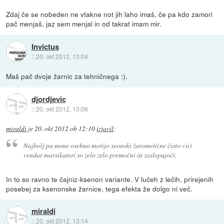
Zdaj če se nobeden ne vtakne not jih laho imaš, če pa kdo zamori
pač menjaš, jaz sem menjal in od takrat imam mir.
Invictus
::
20. okt 2012, 13:04
Maš pač dvoje žarnic za tehničnega :).
djordjevic
::
20. okt 2012, 13:06
miraldi
je
20. okt 2012 ob 12:10
izjavil
:
Najbolj pa mene osebno motijo xeonski žarometi(ne čisto vsi)
vendar marsikateri so zelo zelo premočni in zaslepujoči.
In to so ravno te čajniz-ksenon variante. V lučeh z lečih, prirejenih
posebej za ksenonske žarnice, tega efekta že dolgo ni več.
miraldi
::
20. okt 2012, 13:14