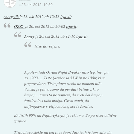
::
23. okt 2012, 19:50
energetik
je
23. okt 2012 ob 12:53
izjavil
:
OZZY
je
20. okt 2012 ob 20:02
izjavil
:
Anney
je
20. okt 2012 ob 12:16
izjavil
:
Niso dovoljene.
A potem tudi Osram Night Breaker niso legalne.. pa
so +90% ... Tiste žarnice so 55W in ne 100w, ki so
prepovedane. Tisto plavo steklo ne pomeni nič -
Včasih je plavo samo da povdari belino .. kao
ksenon .. samo to ne pomeni, da sveti kot ksenon
žarnica in s tako močjo. Grem stavit, da
najbrejkerce svetijo močnej kot te žarnice.
Eh tistih 90% na Najtbrejkerjih je reklama. So pa sicer odlične
žarnice.
Tisto plavo steklo na teh race šport žarnicah je tam zato, da