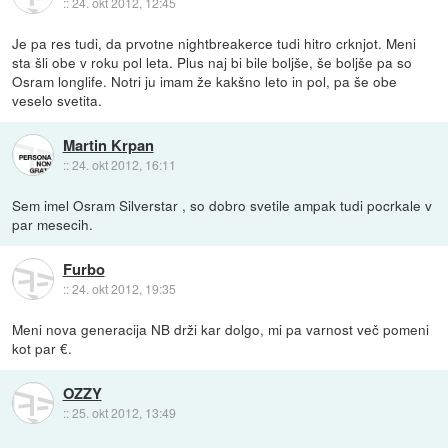
::
24. okt 2012, 12:45
Je pa res tudi, da prvotne nightbreakerce tudi hitro crknjot. Meni
sta šli obe v roku pol leta. Plus naj bi bile boljše, še boljše pa so
Osram longlife. Notri ju imam že kakšno leto in pol, pa še obe
veselo svetita.
Martin Krpan
::
24. okt 2012, 16:11
Sem imel Osram Silverstar , so dobro svetile ampak tudi pocrkale v
par mesecih.
Furbo
::
24. okt 2012, 19:35
Meni nova generacija NB drži kar dolgo, mi pa varnost več pomeni
kot par €.
OZZY
::
25. okt 2012, 13:49