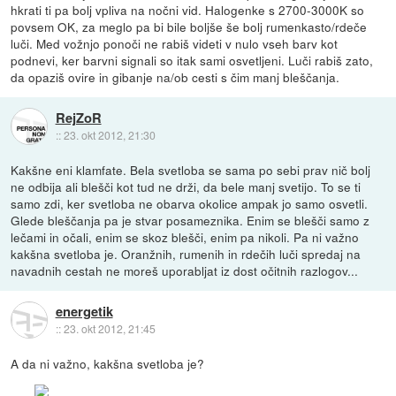
hkrati ti pa bolj vpliva na nočni vid. Halogenke s 2700-3000K so
povsem OK, za meglo pa bi bile boljše še bolj rumenkasto/rdeče
luči. Med vožnjo ponoči ne rabiš videti v nulo vseh barv kot
podnevi, ker barvni signali so itak sami osvetljeni. Luči rabiš zato,
da opaziš ovire in gibanje na/ob cesti s čim manj bleščanja.
RejZoR
::
23. okt 2012, 21:30
Kakšne eni klamfate. Bela svetloba se sama po sebi prav nič bolj
ne odbija ali blešči kot tud ne drži, da bele manj svetijo. To se ti
samo zdi, ker svetloba ne obarva okolice ampak jo samo osvetli.
Glede bleščanja pa je stvar posameznika. Enim se blešči samo z
lečami in očali, enim se skoz blešči, enim pa nikoli. Pa ni važno
kakšna svetloba je. Oranžnih, rumenih in rdečih luči spredaj na
navadnih cestah ne moreš uporabljat iz dost očitnih razlogov...
energetik
::
23. okt 2012, 21:45
A da ni važno, kakšna svetloba je?