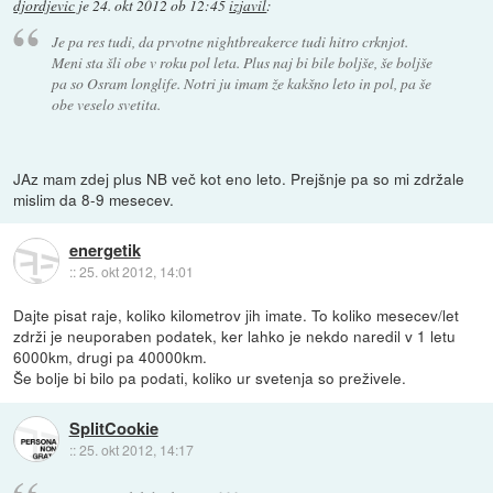
djordjevic
je
24. okt 2012 ob 12:45
izjavil
:
Je pa res tudi, da prvotne nightbreakerce tudi hitro crknjot.
Meni sta šli obe v roku pol leta. Plus naj bi bile boljše, še boljše
pa so Osram longlife. Notri ju imam že kakšno leto in pol, pa še
obe veselo svetita.
JAz mam zdej plus NB več kot eno leto. Prejšnje pa so mi zdržale
mislim da 8-9 mesecev.
energetik
::
25. okt 2012, 14:01
Dajte pisat raje, koliko kilometrov jih imate. To koliko mesecev/let
zdrži je neuporaben podatek, ker lahko je nekdo naredil v 1 letu
6000km, drugi pa 40000km.
Še bolje bi bilo pa podati, koliko ur svetenja so preživele.
SplitCookie
::
25. okt 2012, 14:17