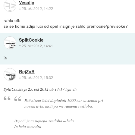
Vesoljc
::
25. okt 2012, 14:22
rahlo off:
se še komu zdijo luči od opel insignije rahlo premočne/previsoke?
SplitCookie
::
25. okt 2012, 14:41
ja
RejZoR
::
25. okt 2012, 15:32
SplitCookie
je
25. okt 2012 ob 14:17
izjavil
:
Pač nisem želel doplačati 1000 eur za xenon pri
novem avtu, moti pa me rumena svetloba.
Ponoči je ta rumena svetloba = bela
In bela = modra