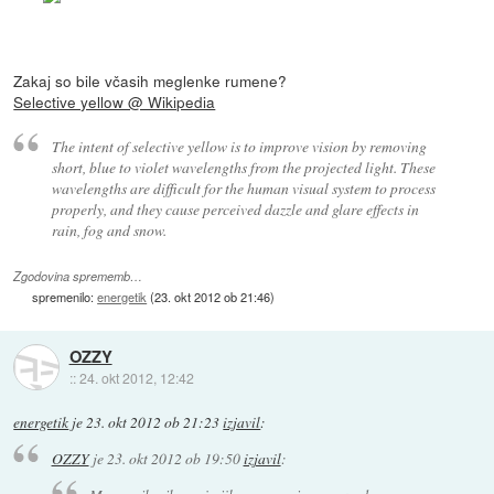
Zakaj so bile včasih meglenke rumene?
Selective yellow @ Wikipedia
The intent of selective yellow is to improve vision by removing
short, blue to violet wavelengths from the projected light. These
wavelengths are difficult for the human visual system to process
properly, and they cause perceived dazzle and glare effects in
rain, fog and snow.
Zgodovina sprememb…
spremenilo:
energetik
(
23. okt 2012 ob 21:46
)
OZZY
::
24. okt 2012, 12:42
energetik
je
23. okt 2012 ob 21:23
izjavil
:
OZZY
je
23. okt 2012 ob 19:50
izjavil
: