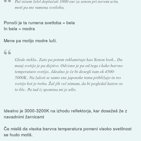
Pač nisem želel doplačati 1000 eur za xenon pri novem avtu,
moti pa me rumena svetloba.
Ponoči je ta rumena svetloba = bela
In bela = modra
Mene pa motijo modre luči.
Glede stekla.. Zato pa potem reklamirajo kao Xenon look... Da
manj svetijo je pa dejstvo. Odvisno je pa od tega s kako barvno
temperaturo svetijo.. Idealno je če bi dosegli tam ok 4500-
5000K.. Na žalost se samo ene japonske temu približajo in res
svetijo kot je treba. Žal jih več nimam, da bi pogledal katere so
to ble.. Pa tud iz spomina mi je ušlo.
Idealno je 3000-3200K na izhodu reflektorja, kar dosežeš že z
navadnimi žarnicami
Če misliš da visoka barvna temperatura pomeni visoko svetilnost
se hudo motiš.