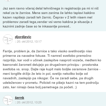
Jaz sem ravno včeraj delal tehničnega in registracijo pa mi ni nič
rekel za te žarnice. Mene sam zanima če lahko taplavi kakšno
kazen napišejo zaradi teh žarnic. Čeprav v 2 letih nisem mel
problemov zaradi tega,vendar vsi vemo kakšna je situacija z
kaznimi zadnje čase so te inkasantje povsod..
djordjevic
::
20. okt 2012, 13:17
Fantje, problem je, da žarnice s tako visoko svetilnostjo niso
primerne za navadne fokuse. Ti namreč svetlobo premočno
razpršijo, kar vodi v učinek zaslepitve nasproti vozeče, medtem ko
ksenonski žarometi delujejo po drugačnem principu - prostorska
svetloba vs. snop. Dajte raje kupit malo boljše osramove žarnice -
meni longlife držijo že leto in pol, svetijo nekoliko bolje od
navadnih, zaslepijo pa nikogar. Če ne zaradi sebe, pa drugih
udeležencev v prometu. Policisti ne pišejo kazni na tem področju
zato, ker nimajo česa bolj pametnega za početi. ;)
šernk
::
20. okt 2012, 13:25