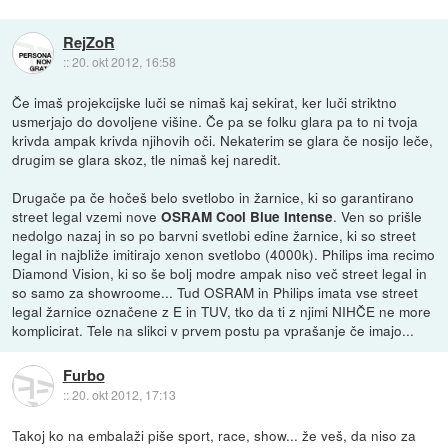
RejZoR
::
20. okt 2012, 16:58
Če imaš projekcijske luči se nimaš kaj sekirat, ker luči striktno
usmerjajo do dovoljene višine. Če pa se folku glara pa to ni tvoja
krivda ampak krivda njihovih oči. Nekaterim se glara če nosijo leče,
drugim se glara skoz, tle nimaš kej naredit.
Drugače pa če hočeš belo svetlobo in žarnice, ki so garantirano
street legal vzemi nove
. Ven so prišle
OSRAM Cool Blue Intense
nedolgo nazaj in so po barvni svetlobi edine žarnice, ki so street
legal in najbliže imitirajo xenon svetlobo (4000k). Philips ima recimo
Diamond Vision, ki so še bolj modre ampak niso več street legal in
so samo za showroome... Tud OSRAM in Philips imata vse street
legal žarnice označene z E in TUV, tko da ti z njimi NIHČE ne more
komplicirat. Tele na slikci v prvem postu pa vprašanje če imajo...
Furbo
::
20. okt 2012, 17:13
Takoj ko na embalaži piše sport, race, show... že veš, da niso za