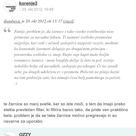
korenje3
::
23. okt 2012, 16:48
djordjevic
je
20. okt 2012 ob 13:17
izjavil
:
Fantje, problem je, da žarnice s tako visoko svetilnostjo niso
primerne za navadne fokuse. Ti namreč svetlobo premočno
razpršijo, kar vodi v učinek zaslepitve nasproti vozeče, medtem
ko ksenonski žarometi delujejo po drugačnem principu -
prostorska svetloba vs. snop. Dajte raje kupit malo boljše
osramove žarnice - meni longlife držijo že leto in pol, svetijo
nekoliko bolje od navadnih, zaslepijo pa nikogar. Če ne zaradi
sebe, pa drugih udeležencev v prometu. Policisti ne pišejo kazni
na tem področju zato, ker nimajo česa bolj pametnega za početi.
;)
te žarnice so manj svetle, ker so iste moči, s tem da imajo preko
stekla prevlečen filter, ki filtrira barvo tako, da pride ven praktično
bela. problem je da se take žarnice močno pregrevajo in so
nevarne za uporabo.
OZZY