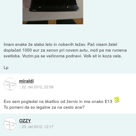
Imam enake že slabo leto in nobenih težav. Pač nisem želel
doplačati 1000 eur za xenon pri novem avtu, moti pa me rumena
svetloba. Vozim pa se večinoma podnevi. Volk sit in koza cela.
Lp
miraldi
::
22. okt 2012, 22:58
Evo sem pogledal na škatlico od žarnic in ima onako E13
To pomeni da so legalne za na cesto ane?
OZZY
::
23. okt 2012, 12:17