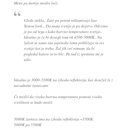
Mene pa motijo modre luči.
Glede stekla.. Zato pa potem reklamirajo kao
Xenon look... Da manj svetijo je pa dejstvo. Odvisno
je pa od tega s kako barvno temperaturo svetijo..
Idealno je če bi dosegli tam ok 4500-5000K.. Na
žalost se samo ene japonske temu približajo in res
svetijo kot je treba. Žal jih več nimam, da bi
pogledal katere so to ble.. Pa tud iz spomina mi je
ušlo.
Idealno je 3000-3200K na izhodu reflektorja, kar dosežeš že z
navadnimi žarnicami
Če misliš da visoka barvna temperatura pomeni visoko
svetilnost se hudo motiš.
3000K žarnica ima na izhodu reflektorja ~3500K
5000K pa 5500K