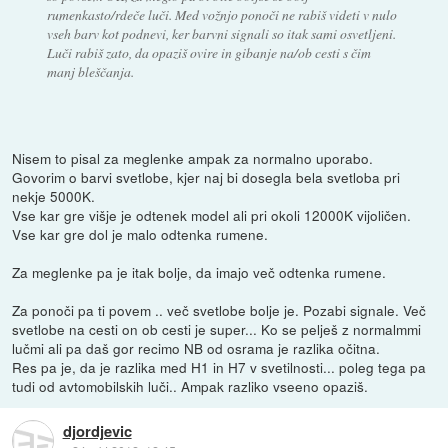
rumenkasto/rdeče luči. Med vožnjo ponoči ne rabiš videti v nulo
vseh barv kot podnevi, ker barvni signali so itak sami osvetljeni.
Luči rabiš zato, da opaziš ovire in gibanje na/ob cesti s čim
manj bleščanja.
Nisem to pisal za meglenke ampak za normalno uporabo.
Govorim o barvi svetlobe, kjer naj bi dosegla bela svetloba pri
nekje 5000K.
Vse kar gre višje je odtenek model ali pri okoli 12000K vijoličen.
Vse kar gre dol je malo odtenka rumene.
Za meglenke pa je itak bolje, da imajo več odtenka rumene.
Za ponoči pa ti povem .. več svetlobe bolje je. Pozabi signale. Več
svetlobe na cesti on ob cesti je super... Ko se pelješ z normalmmi
lučmi ali pa daš gor recimo NB od osrama je razlika očitna.
Res pa je, da je razlika med H1 in H7 v svetilnosti... poleg tega pa
tudi od avtomobilskih luči.. Ampak razliko vseeno opaziš.
djordjevic