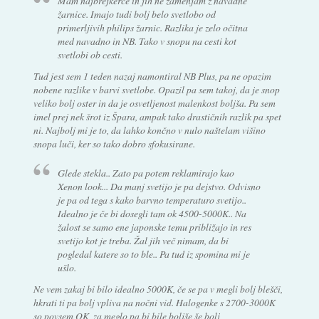
Mam najbrejkerce in jih ne zamenjam z navadne
žarnice. Imajo tudi bolj belo svetlobo od
primerljivih philips žarnic. Razlika je zelo očitna
med navadno in NB. Tako v snopu na cesti kot
svetlobi ob cesti.
Tud jest sem 1 teden nazaj namontiral NB Plus, pa ne opazim
nobene razlike v barvi svetlobe. Opazil pa sem takoj, da je snop
veliko bolj oster in da je osvetljenost malenkost boljša. Pa sem
imel prej nek šrot iz Špara, ampak tako drastičnih razlik pa spet
ni. Najbolj mi je to, da lahko končno v nulo naštelam višino
snopa luči, ker so tako dobro sfokusirane.
Glede stekla.. Zato pa potem reklamirajo kao
Xenon look... Da manj svetijo je pa dejstvo. Odvisno
je pa od tega s kako barvno temperaturo svetijo..
Idealno je če bi dosegli tam ok 4500-5000K.. Na
žalost se samo ene japonske temu približajo in res
svetijo kot je treba. Žal jih več nimam, da bi
pogledal katere so to ble.. Pa tud iz spomina mi je
ušlo.
Ne vem zakaj bi bilo idealno 5000K, če se pa v megli bolj blešči,
hkrati ti pa bolj vpliva na nočni vid. Halogenke s 2700-3000K
so povsem OK, za meglo pa bi bile boljše še bolj