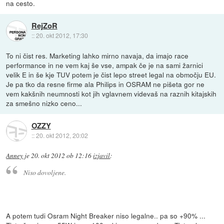
na cesto.
RejZoR
::
20. okt 2012, 17:30
To ni čist res. Marketing lahko mirno navaja, da imajo race
performance in ne vem kaj še vse, ampak če je na sami žarnici
velik E in še kje TUV potem je čist lepo street legal na območju EU.
Je pa tko da resne firme ala Philips in OSRAM ne pišeta gor ne
vem kakšnih neumnosti kot jih vglavnem videvaš na raznih kitajskih
za smešno nizko ceno...
OZZY
::
20. okt 2012, 20:02
Anney
je
20. okt 2012 ob 12:16
izjavil
:
Niso dovoljene.
A potem tudi Osram Night Breaker niso legalne.. pa so +90% ...