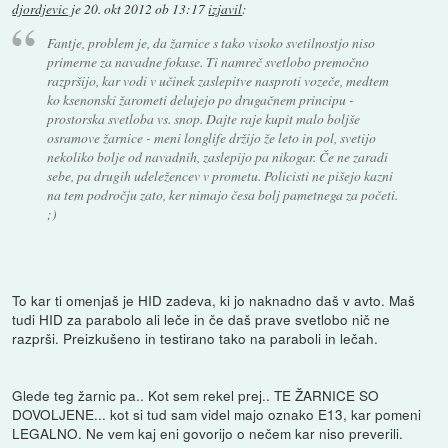
djordjevic
je
20. okt 2012 ob 13:17
izjavil
:
Fantje, problem je, da žarnice s tako visoko svetilnostjo niso
primerne za navadne fokuse. Ti namreč svetlobo premočno
razpršijo, kar vodi v učinek zaslepitve nasproti vozeče, medtem
ko ksenonski žarometi delujejo po drugačnem principu -
prostorska svetloba vs. snop. Dajte raje kupit malo boljše
osramove žarnice - meni longlife držijo že leto in pol, svetijo
nekoliko bolje od navadnih, zaslepijo pa nikogar. Če ne zaradi
sebe, pa drugih udeležencev v prometu. Policisti ne pišejo kazni
na tem področju zato, ker nimajo česa bolj pametnega za početi.
;)
To kar ti omenjaš je HID zadeva, ki jo naknadno daš v avto. Maš
tudi HID za parabolo ali leče in če daš prave svetlobo nič ne
razprši. Preizkušeno in testirano tako na paraboli in lečah.
Glede teg žarnic pa.. Kot sem rekel prej.. TE ŽARNICE SO
DOVOLJENE... kot si tud sam videl majo oznako E13, kar pomeni
LEGALNO. Ne vem kaj eni govorijo o nečem kar niso preverili.