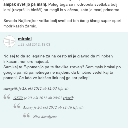
. Poleg tega se modrobela svetloba bolj
ampak svetijo pa manj
lomi (razprši in blešči) na megli in v očesu, zato je manj primerna.
Seveda Najtbrejker veliko bolj sveti od teh čang šlang super sport
modrikastih žarnic.
miraldi
::
23. okt 2012, 13:03
No sej to da so legalne za na cesto mi je glavno da mi noben
inkasant nemore najedat.
Sam kaj te E-pomenijo pa te številke zraven? Sem malo brskal po
googlu pa nič pametnega ne najdem, da bi točno vedel kaj to
pomeni. Če kdo ve kakšen link naj ga kar prilepi.
energetik
je
23. okt 2012 ob 12:53
izjavil
:
OZZY
je
20. okt 2012 ob 20:02
izjavil
:
Anney
je
20. okt 2012 ob 12:16
izjavil
:
Niso dovoljene.