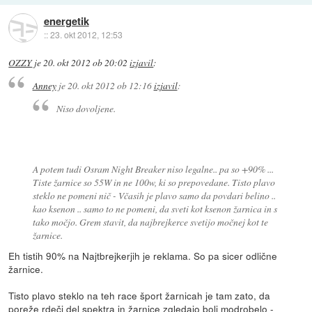
energetik
::
23. okt 2012, 12:53
OZZY
je
20. okt 2012 ob 20:02
izjavil
:
Anney
je
20. okt 2012 ob 12:16
izjavil
:
Niso dovoljene.
A potem tudi Osram Night Breaker niso legalne.. pa so +90% ...
Tiste žarnice so 55W in ne 100w, ki so prepovedane. Tisto plavo
steklo ne pomeni nič - Včasih je plavo samo da povdari belino ..
kao ksenon .. samo to ne pomeni, da sveti kot ksenon žarnica in s
tako močjo. Grem stavit, da najbrejkerce svetijo močnej kot te
žarnice.
Eh tistih 90% na Najtbrejkerjih je reklama. So pa sicer odlične
žarnice.
Tisto plavo steklo na teh race šport žarnicah je tam zato, da
poreže rdeči del spektra in žarnice zgledajo bolj modrobelo -