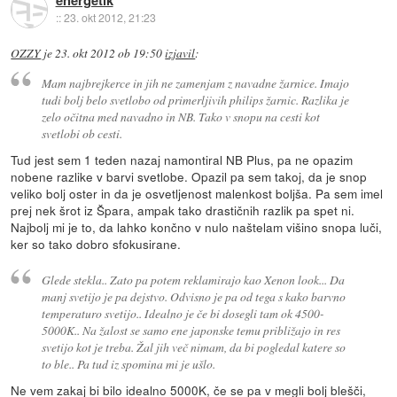
energetik
::
23. okt 2012, 21:23
OZZY
je
23. okt 2012 ob 19:50
izjavil
:
Mam najbrejkerce in jih ne zamenjam z navadne žarnice. Imajo
tudi bolj belo svetlobo od primerljivih philips žarnic. Razlika je
zelo očitna med navadno in NB. Tako v snopu na cesti kot
svetlobi ob cesti.
Tud jest sem 1 teden nazaj namontiral NB Plus, pa ne opazim
nobene razlike v barvi svetlobe. Opazil pa sem takoj, da je snop
veliko bolj oster in da je osvetljenost malenkost boljša. Pa sem imel
prej nek šrot iz Špara, ampak tako drastičnih razlik pa spet ni.
Najbolj mi je to, da lahko končno v nulo naštelam višino snopa luči,
ker so tako dobro sfokusirane.
Glede stekla.. Zato pa potem reklamirajo kao Xenon look... Da
manj svetijo je pa dejstvo. Odvisno je pa od tega s kako barvno
temperaturo svetijo.. Idealno je če bi dosegli tam ok 4500-
5000K.. Na žalost se samo ene japonske temu približajo in res
svetijo kot je treba. Žal jih več nimam, da bi pogledal katere so
to ble.. Pa tud iz spomina mi je ušlo.
Ne vem zakaj bi bilo idealno 5000K, če se pa v megli bolj blešči,