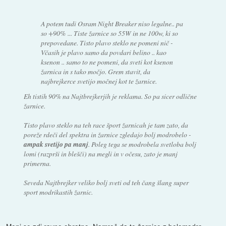
A potem tudi Osram Night Breaker niso legalne.. pa
so +90% ... Tiste žarnice so 55W in ne 100w, ki so
prepovedane. Tisto plavo steklo ne pomeni nič -
Včasih je plavo samo da povdari belino .. kao
ksenon .. samo to ne pomeni, da sveti kot ksenon
žarnica in s tako močjo. Grem stavit, da
najbrejkerce svetijo močnej kot te žarnice.
Eh tistih 90% na Najtbrejkerjih je reklama. So pa sicer odlične
žarnice.
Tisto plavo steklo na teh race šport žarnicah je tam zato, da
poreže rdeči del spektra in žarnice zgledajo bolj modrobelo -
ampak svetijo pa manj
. Poleg tega se modrobela svetloba bolj
lomi (razprši in blešči) na megli in v očesu, zato je manj
primerna.
Seveda Najtbrejker veliko bolj sveti od teh čang šlang super
sport modrikastih žarnic.