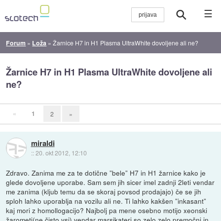
☰
Forum
»
Loža
»
Žarnice H7 in H1 Plasma UltraWhite dovoljene ali ne?
Žarnice H7 in H1 Plasma UltraWhite dovoljene ali
ne?
«
1
2
»
miraldi
::
20. okt 2012, 12:10
Zdravo. Zanima me za te dotične ”bele” H7 in H1 žarnice kako je
glede dovoljene uporabe. Sam sem jih sicer imel zadnji 2leti vendar
me zanima (kljub temu da se skoraj povsod prodajajo) če se jih
sploh lahko uporablja na vozilu ali ne. Ti lahko kakšen ”inkasant”
kaj mori z homollogacijo? Najbolj pa mene osebno motijo xeonski
žarometi(ne čisto vsi) vendar marsikateri so zelo zelo premočni in