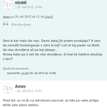
miraldi
::
20. okt 2012, 12:46
Anney
je
20. okt 2012 ob 12:16
izjavil
:
Niso dovoljene.
Sem si kar mislu da niso. Samo zakaj jih potem prodajajo? A zato
da narediš homologacijo z njimi al kaj? Loh bi kaj pisalo na škatli
da niso dovoljene ali pa kaj takega..
Anney kako pa ti veš da niso dovoljene, di imel že kakšne izkušnje
z tem?
Zgodovina sprememb…
spremenilo:
miraldi
(
20. okt 2012 ob 12:46
)
Anney
::
20. okt 2012, 12:57
Pred leti, so mi jih na tehničnem zavrnali, so bile pa neke philips
white (isto plavo steklo).