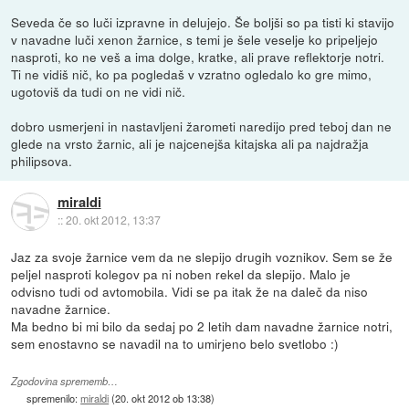
Seveda če so luči izpravne in delujejo. Še boljši so pa tisti ki stavijo
v navadne luči xenon žarnice, s temi je šele veselje ko pripeljejo
nasproti, ko ne veš a ima dolge, kratke, ali prave reflektorje notri.
Ti ne vidiš nič, ko pa pogledaš v vzratno ogledalo ko gre mimo,
ugotoviš da tudi on ne vidi nič.
dobro usmerjeni in nastavljeni žarometi naredijo pred teboj dan ne
glede na vrsto žarnic, ali je najcenejša kitajska ali pa najdražja
philipsova.
miraldi
::
20. okt 2012, 13:37
Jaz za svoje žarnice vem da ne slepijo drugih voznikov. Sem se že
peljel nasproti kolegov pa ni noben rekel da slepijo. Malo je
odvisno tudi od avtomobila. Vidi se pa itak že na daleč da niso
navadne žarnice.
Ma bedno bi mi bilo da sedaj po 2 letih dam navadne žarnice notri,
sem enostavno se navadil na to umirjeno belo svetlobo :)
Zgodovina sprememb…
spremenilo:
miraldi
(
20. okt 2012 ob 13:38
)