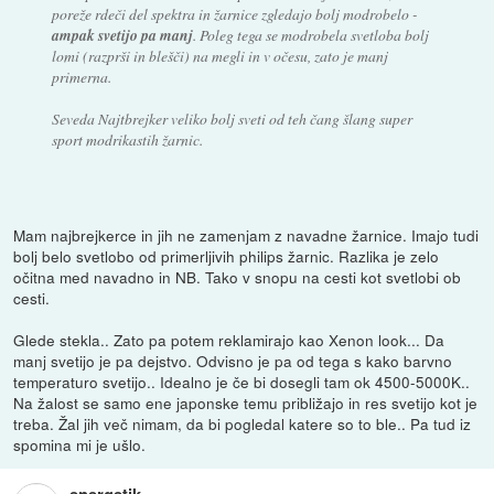
poreže rdeči del spektra in žarnice zgledajo bolj modrobelo -
ampak svetijo pa manj
. Poleg tega se modrobela svetloba bolj
lomi (razprši in blešči) na megli in v očesu, zato je manj
primerna.
Seveda Najtbrejker veliko bolj sveti od teh čang šlang super
sport modrikastih žarnic.
Mam najbrejkerce in jih ne zamenjam z navadne žarnice. Imajo tudi
bolj belo svetlobo od primerljivih philips žarnic. Razlika je zelo
očitna med navadno in NB. Tako v snopu na cesti kot svetlobi ob
cesti.
Glede stekla.. Zato pa potem reklamirajo kao Xenon look... Da
manj svetijo je pa dejstvo. Odvisno je pa od tega s kako barvno
temperaturo svetijo.. Idealno je če bi dosegli tam ok 4500-5000K..
Na žalost se samo ene japonske temu približajo in res svetijo kot je
treba. Žal jih več nimam, da bi pogledal katere so to ble.. Pa tud iz
spomina mi je ušlo.