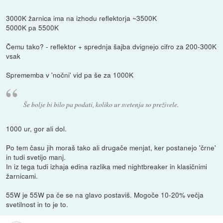
3000K žarnica ima na izhodu reflektorja ~3500K
5000K pa 5500K
Čemu tako? - reflektor + sprednja šajba dvignejo cifro za 200-300K
vsak
Sprememba v 'nočni' vid pa še za 1000K
Še bolje bi bilo pa podati, koliko ur svetenja so preživele.
1000 ur, gor ali dol.
Po tem času jih moraš tako ali drugače menjat, ker postanejo 'črne'
in tudi svetijo manj.
In iz tega tudi izhaja edina razlika med nightbreaker in klasičnimi
žarnicami.
55W je 55W pa če se na glavo postaviš. Mogoče 10-20% večja
svetilnost in to je to.