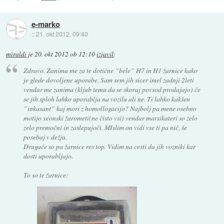
e-marko
::
21. okt 2012, 09:40
miraldi
je
20. okt 2012 ob 12:10
izjavil
:
Zdravo. Zanima me za te dotične ”bele” H7 in H1 žarnice kako
je glede dovoljene uporabe. Sam sem jih sicer imel zadnji 2leti
vendar me zanima (kljub temu da se skoraj povsod prodajajo) če
se jih sploh lahko uporablja na vozilu ali ne. Ti lahko kakšen
”inkasant” kaj mori z homollogacijo? Najbolj pa mene osebno
motijo xeonski žarometi(ne čisto vsi) vendar marsikateri so zelo
zelo premočni in zaslepujoči. MIslim on vidi vse ti pa nič, še
posebaj v dežju.
Drugače so pa žarnice res top. Vidim na cesti da jih vozniki kar
dosti uporabljajo.
To so te žarnice: