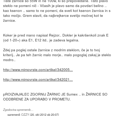
Tiste žarnice so 55W in ne 100w, ki so prepovedane. Tisto plavo
steklo ne pomeni nič - Včasih je plavo samo da povdari belino ..
kao ksenon .. samo to ne pomeni, da sveti kot ksenon žarnica in s
tako močjo. Grem stavit, da najbrejkerce svetijo močnej kot te
žarnice.
Koker je pred mano napisal Rejzor.. Dokler je kakršenkoli znak E
(od 1-20+) aka E1, E12 itd.. je zadeva legalna.
Zdej pa poglej ostale žarnice z modrim steklom, če je to tvoj
kriterij.. Je pa teh žarnic malo morje.. malo pogoglaj zakaj je steklo
modro..
http://www.mimovrste.com/artikel/342005...
http://www.mimovrste.com/artikel/342021...
pROIZVAJALEC ZGORNIJ ŽARNIC JE Sumex .. in ŽARNICE SO
ODDBRENE ZA UPORABO V PROMETU.
Zgodovina sprememb…
spremenil:
OZZY
(
20. okt 2012 ob 20:07
)