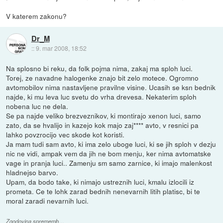
V katerem zakonu?
Dr_M
::
9. mar 2008, 18:52
Na splosno bi reku, da folk pojma nima, zakaj ma sploh luci.
Torej, ze navadne halogenke znajo bit zelo motece. Ogromno
avtomobilov nima nastavljene pravilne visine. Ucasih se ksn bednik
najde, ki mu leva luc svetu do vrha drevesa. Nekaterim sploh
nobena luc ne dela.
Se pa najde veliko brezveznikov, ki montirajo xenon luci, samo
zato, da se hvalijo in kazejo kok majo zaj**** avto, v resnici pa
lahko povzrocijo vec skode kot koristi.
Ja mam tudi sam avto, ki ima zelo uboge luci, ki se jih sploh v dezju
nic ne vidi, ampak vem da jih ne bom menju, ker nima avtomatske
vage in pranja luci.. Zamenju sm samo zarnice, ki imajo malenkost
hladnejso barvo.
Upam, da bodo take, ki nimajo ustreznih luci, kmalu izlocili iz
prometa. Ce te lohk zarad bednih nenevarnih litih platisc, bi te
moral zaradi nevarnih luci.
Zgodovina sprememb…