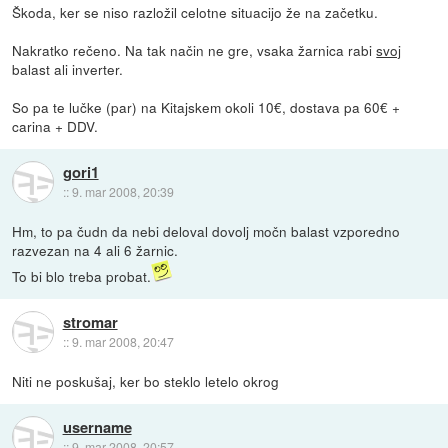
Škoda, ker se niso razložil celotne situacijo že na začetku.
Nakratko rečeno. Na tak način ne gre, vsaka žarnica rabi
svoj
balast ali inverter.
So pa te lučke (par) na Kitajskem okoli 10€, dostava pa 60€ +
carina + DDV.
gori1
::
9. mar 2008, 20:39
Hm, to pa čudn da nebi deloval dovolj močn balast vzporedno
razvezan na 4 ali 6 žarnic.
To bi blo treba probat.
stromar
::
9. mar 2008, 20:47
Niti ne poskušaj, ker bo steklo letelo okrog
username
::
9. mar 2008, 20:57