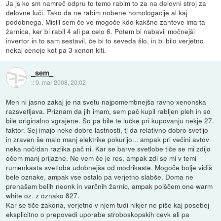
Ja js ko sm namreč odpru to temo rabim to za na delovni stroj za
delovne luči. Tako da ne rabim nobene homologacije al kaj
podobnega. Mislil sem če ve mogoče kdo kakšne zahteve ima ta
žarnica, ker bi rabil 4 ali pa celo 6. Potem bi nabavil močnejši
invertor in to sam sestavil, če bi to seveda šlo, in bi bilo verjetno
nekaj ceneje kot pa 3 xenon kiti.
_sem_
::
9. mar 2008, 20:02
Men ni jasno zakaj je na svetu najpomembnejša ravno xenonska
razsvetljava. Priznam da jih imam, sem pač kupil rabljen pleh in so
bile originalno vgrajene. So pa bile te lučke pri kupovanju nekje 27.
faktor. Sej imajo neke dobre lastnosti, tj da relativno dobro svetijo
in zraven še malo manj elektrike pokurijo... ampak pri večini avtov
neka noč/dan razlika pač ni. Kar se barve svetlobe tiče se mi zdijo
očem manj prijazne. Ne vem če je res, ampak zdi se mi v temi
rumenkasta svetloba udobnejša od modrikaste. Mogoče bolje vidiš
bele oznake, ampak vse ostalo pa verjetno slabše. Doma ne
prenašam belih neonk in varčnih žarnic, ampak poiščem one warm
white oz. z oznako 827.
Kar se tiče zakona, verjetno v njem tudi nikjer ne piše kaj posebej
eksplicitno o prepovedi uporabe stroboskopskih cevk ali pa