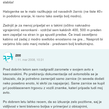
slabša!
Halogenke se le malo razlikujejo od navadnih žarnic (ne tiste 40+
in podobno sranje, ki ravno tako svetijo bolj modro).
Zadnjič je za menoj pripeljal en s takimi (očitno naknadno
vgrajenimi) xenonkami - vzdržal sem kakšnih 400, 500 m preden
sem zapeljal na stran in ga spustil predse. Če imaš osvetljeno
kabino od zadaj z modro svetlobo enostavno ne gre... Nasproti bi
verjetno bilo celo manj moteče - predvsem bolj kratkotrajno.
zee
::
11. mar 2008, 10:31
Pred dobrim letom sem nadgradil zaromete v svojem avto s
ksenonskimi. Po prebiranju dokumentacije od avtomobila se je
izkazalo, da je potrebno zamenjati samo zarnice (in seveda dodati
neko posebno enoto, ki skrbi za napajanje). Same zarnice se kupil
pri pooblascenem trgovcu z vozili znamke, kateri pripada tudi moj
avto.
Po dobrem letu lahko recem, da so izkusnje zelo pozitivne, saj je
vidljivost v temi bistveno boljsa v primerjavi z obicajnimi,