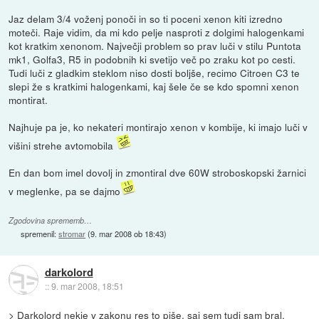
Jaz delam 3/4 voženj ponoči in so ti poceni xenon kiti izredno
moteči. Raje vidim, da mi kdo pelje nasproti z dolgimi halogenkami
kot kratkim xenonom. Največji problem so prav luči v stilu Puntota
mk1, Golfa3, R5 in podobnih ki svetijo več po zraku kot po cesti.
Tudi luči z gladkim steklom niso dosti boljše, recimo Citroen C3 te
slepi že s kratkimi halogenkami, kaj šele če se kdo spomni xenon
montirat.
Najhuje pa je, ko nekateri montirajo xenon v kombije, ki imajo luči v
višini strehe avtomobila
En dan bom imel dovolj in zmontiral dve 60W stroboskopski žarnici
v meglenke, pa se dajmo
Zgodovina sprememb…
spremenil:
stromar
(
9. mar 2008 ob 18:43
)
darkolord
::
9. mar 2008, 18:51
> Darkolord nekje v zakonu res to piše, saj sem tudi sam bral.