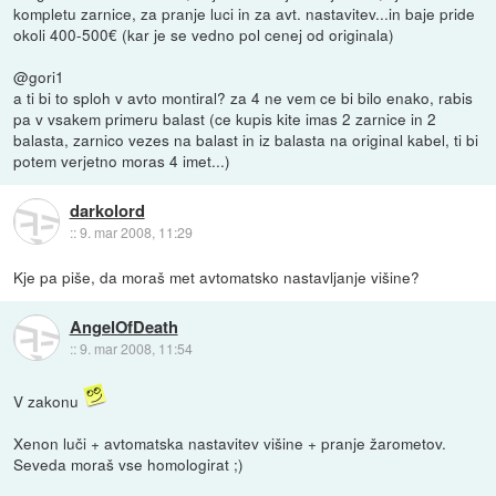
kompletu zarnice, za pranje luci in za avt. nastavitev...in baje pride
okoli 400-500€ (kar je se vedno pol cenej od originala)
@gori1
a ti bi to sploh v avto montiral? za 4 ne vem ce bi bilo enako, rabis
pa v vsakem primeru balast (ce kupis kite imas 2 zarnice in 2
balasta, zarnico vezes na balast in iz balasta na original kabel, ti bi
potem verjetno moras 4 imet...)
darkolord
::
9. mar 2008, 11:29
Kje pa piše, da moraš met avtomatsko nastavljanje višine?
AngelOfDeath
::
9. mar 2008, 11:54
V zakonu
Xenon luči + avtomatska nastavitev višine + pranje žarometov.
Seveda moraš vse homologirat ;)