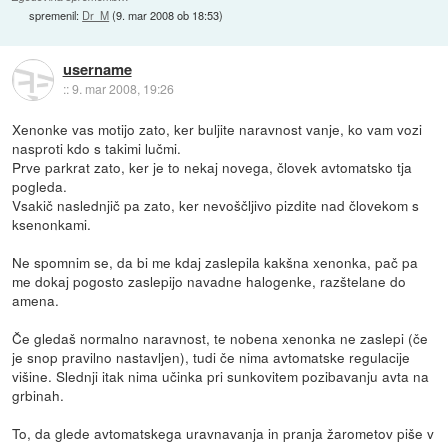
spremenil:
Dr_M
(
9. mar 2008 ob 18:53
)
username
::
9. mar 2008, 19:26
Xenonke vas motijo zato, ker buljite naravnost vanje, ko vam vozi
nasproti kdo s takimi lučmi.
Prve parkrat zato, ker je to nekaj novega, človek avtomatsko tja
pogleda.
Vsakič naslednjič pa zato, ker nevoščljivo pizdite nad človekom s
ksenonkami.
Ne spomnim se, da bi me kdaj zaslepila kakšna xenonka, pač pa
me dokaj pogosto zaslepijo navadne halogenke, razštelane do
amena.
Če gledaš normalno naravnost, te nobena xenonka ne zaslepi (če
je snop pravilno nastavljen), tudi če nima avtomatske regulacije
višine. Slednji itak nima učinka pri sunkovitem pozibavanju avta na
grbinah.
To, da glede avtomatskega uravnavanja in pranja žarometov piše v