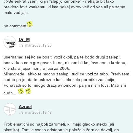
>>Še enkrat vsem, ki jih "slepijo xenonke" - nehajte bit tako
prekleto fovš vsakemu, ki ima nekaj evrov več od vas ali pa samo
malo več jajc.
no comment
Dr_M
::
9. mar 2008, 19:36
username: sej ko se bos ti vozil okoli, pa te bodo drugi zaslepil,
bos vidu o cem gre govor. In ne, nimam bit kej fovs enmu kretenu,
ki v stara jajca montira luci za 200€.
Mimogrede, lahko te mocno zaslepi, tudi ce vozi za tabo. Predvsem
cudno pa je, da te ustrezne luci zelo zelo poredko zaslepijo.
Ponavadi so to mnogo drazji avtomobili, pa jim nism fovs. Matr sm
cudn...
Azrael
::
9. mar 2008, 19:43
Problematični so najbolj žarometi, ki imajo gladko steklo (ali
plastiko). Tam je vsako odstopanje položaja žarnice dovolj, da