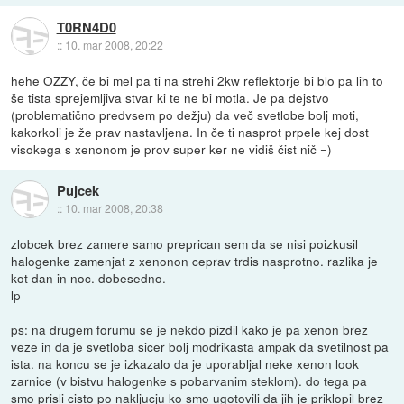
T0RN4D0
::
10. mar 2008, 20:22
hehe OZZY, če bi mel pa ti na strehi 2kw reflektorje bi blo pa lih to
še tista sprejemljiva stvar ki te ne bi motla. Je pa dejstvo
(problematično predvsem po dežju) da več svetlobe bolj moti,
kakorkoli je že prav nastavljena. In če ti nasprot prpele kej dost
visokega s xenonom je prov super ker ne vidiš čist nič =)
Pujcek
::
10. mar 2008, 20:38
zlobcek brez zamere samo preprican sem da se nisi poizkusil
halogenke zamenjat z xenonon ceprav trdis nasprotno. razlika je
kot dan in noc. dobesedno.
lp
ps: na drugem forumu se je nekdo pizdil kako je pa xenon brez
veze in da je svetloba sicer bolj modrikasta ampak da svetilnost pa
ista. na koncu se je izkazalo da je uporabljal neke xenon look
zarnice (v bistvu halogenke s pobarvanim steklom). do tega pa
smo prisli cisto po nakljucju ko smo ugotovili da jih je priklopil brez