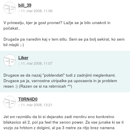
bili_39
::
11. mar 2008, 11:06
V primestju, kjer je gost promet? Lažje se je bilo umaknit in
počakat..
Drugače pa naredim kaj v tem stilu. Sem se pa bolj sekiral, ko sem
bil mlajši ;-)
Liker
::
11. mar 2008, 11:07
Drugace se da nazaj "poblendati" tudi z zadnjimi meglenkami.
Drugace pa ja, varnostne utripalke pa upocasnis in je problem
resen :) (Razen ce si na rebrnicah ^^)
T0RN4D0
::
11. mar 2008, 13:21
Jst sm razmišlu da bi si dejansko zadi montiru eno konkretno
bliskavico ali 2, pol pa feel the xenon power. Za vse junake ki se ti
vozjo za hrbtom z dolgimi, al pa 3 metre za ritjo brez namena