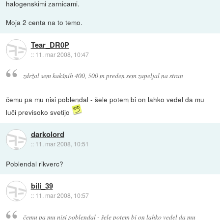
halogenskimi zarnicami.
Moja 2 centa na to temo.
Tear_DR0P
::
11. mar 2008, 10:47
zdržal sem kakšnih 400, 500 m preden sem zapeljal na stran
čemu pa mu nisi poblendal - šele potem bi on lahko vedel da mu
luči previsoko svetijo
darkolord
::
11. mar 2008, 10:51
Poblendal rikverc?
bili_39
::
11. mar 2008, 10:57
čemu pa mu nisi poblendal - šele potem bi on lahko vedel da mu