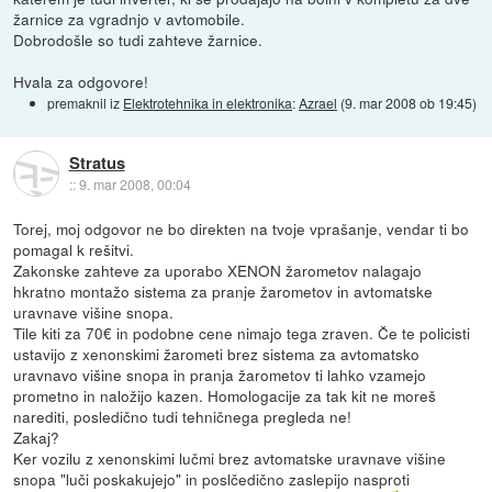
žarnice za vgradnjo v avtomobile.
Dobrodošle so tudi zahteve žarnice.
Hvala za odgovore!
premaknil iz
Elektrotehnika in elektronika
:
Azrael
(
9. mar 2008 ob 19:45
)
Stratus
::
9. mar 2008, 00:04
Torej, moj odgovor ne bo direkten na tvoje vprašanje, vendar ti bo
pomagal k rešitvi.
Zakonske zahteve za uporabo XENON žarometov nalagajo
hkratno montažo sistema za pranje žarometov in avtomatske
uravnave višine snopa.
Tile kiti za 70€ in podobne cene nimajo tega zraven. Če te policisti
ustavijo z xenonskimi žarometi brez sistema za avtomatsko
uravnavo višine snopa in pranja žarometov ti lahko vzamejo
prometno in naložijo kazen. Homologacije za tak kit ne moreš
narediti, posledično tudi tehničnega pregleda ne!
Zakaj?
Ker vozilu z xenonskimi lučmi brez avtomatske uravnave višine
snopa "luči poskakujejo" in poslčedično zaslepijo nasproti