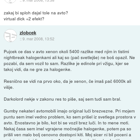
zakaj bi sploh dajal tole na avto?
virtual dick +2 efekt?
zlobcek
::
9. mar 2008, 13:52
Pujcek ce das v avto xenon okoli 5400 razlike med njim in tistimi
nightbreak halogenkami ali kaj so (pač svetlejše) ne boš opazil. Ne
pozabi, da sem vozil to sam. Razlike je edinole pri vžigu, kjer se
takoj vidi, da ne gre za halogenke.
Resnično se vidi na prvo oko, da je xenon, če imaš pač 6000k ali
višje.
Darkolord nekje v zakonu res to piše, saj sem tudi sam bral.
Gumby nekateri avtomobili imajo original luči brezvezne. Pri mojem
puntu sem imel vedno problem, ko sem prišel iz svetlega prostora v
avto. Enostavno je bilo, kot bi se vozil brez luči. In to mene moti.
Nekaj časa sem imel vgrajene močnejše halogenke, potem pa so
prišli ven malo bolj cenovno dostopni kiti. Moj sicer ni bil poceni a