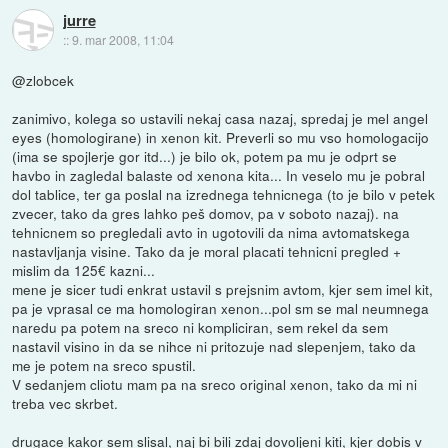
jurre
::
9. mar 2008, 11:04
@zlobcek
zanimivo, kolega so ustavili nekaj casa nazaj, spredaj je mel angel
eyes (homologirane) in xenon kit. Preverli so mu vso homologacijo
(ima se spojlerje gor itd...) je bilo ok, potem pa mu je odprt se
havbo in zagledal balaste od xenona kita... In veselo mu je pobral
dol tablice, ter ga poslal na izrednega tehnicnega (to je bilo v petek
zvecer, tako da gres lahko peš domov, pa v soboto nazaj). na
tehnicnem so pregledali avto in ugotovili da nima avtomatskega
nastavljanja visine. Tako da je moral placati tehnicni pregled +
mislim da 125€ kazni...
mene je sicer tudi enkrat ustavil s prejsnim avtom, kjer sem imel kit,
pa je vprasal ce ma homologiran xenon...pol sm se mal neumnega
naredu pa potem na sreco ni kompliciran, sem rekel da sem
nastavil visino in da se nihce ni pritozuje nad slepenjem, tako da
me je potem na sreco spustil.
V sedanjem cliotu mam pa na sreco original xenon, tako da mi ni
treba vec skrbet.
drugace kakor sem slisal, naj bi bili zdaj dovoljeni kiti, kjer dobis v