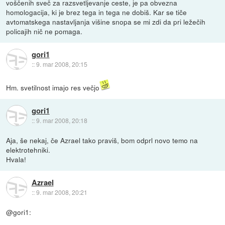
voščenih sveč za razsvetljevanje ceste, je pa obvezna
homologacija, ki je brez tega in tega ne dobiš. Kar se tiče
avtomatskega nastavljanja višine snopa se mi zdi da pri ležečih
policajih nič ne pomaga.
gori1
::
9. mar 2008, 20:15
Hm. svetilnost imajo res večjo
gori1
::
9. mar 2008, 20:18
Aja, še nekaj, če Azrael tako praviš, bom odprl novo temo na
elektrotehniki.
Hvala!
Azrael
::
9. mar 2008, 20:21
@gori1: