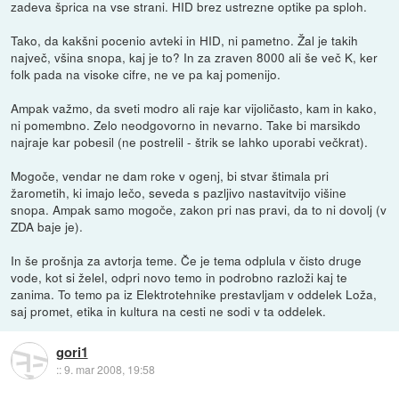
zadeva šprica na vse strani. HID brez ustrezne optike pa sploh.
Tako, da kakšni pocenio avteki in HID, ni pametno. Žal je takih
največ, všina snopa, kaj je to? In za zraven 8000 ali še več K, ker
folk pada na visoke cifre, ne ve pa kaj pomenijo.
Ampak važmo, da sveti modro ali raje kar vijoličasto, kam in kako,
ni pomembno. Zelo neodgovorno in nevarno. Take bi marsikdo
najraje kar pobesil (ne postrelil - štrik se lahko uporabi večkrat).
Mogoče, vendar ne dam roke v ogenj, bi stvar štimala pri
žarometih, ki imajo lečo, seveda s pazljivo nastavitvijo višine
snopa. Ampak samo mogoče, zakon pri nas pravi, da to ni dovolj (v
ZDA baje je).
In še prošnja za avtorja teme. Če je tema odplula v čisto druge
vode, kot si želel, odpri novo temo in podrobno razloži kaj te
zanima. To temo pa iz Elektrotehnike prestavljam v oddelek Loža,
saj promet, etika in kultura na cesti ne sodi v ta oddelek.
gori1
::
9. mar 2008, 19:58