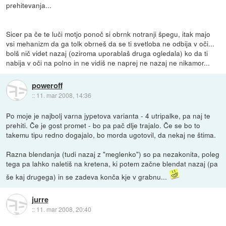
prehitevanja...
Sicer pa če te luči motjo ponoč si obrnk notranji špegu, itak majo
vsi mehanizm da ga tolk obrneš da se ti svetloba ne odbija v oči...
bolš nič videt nazaj (oziroma uporablaš druga ogledala) ko da ti
nabija v oči na polno in ne vidiš ne naprej ne nazaj ne nikamor...
poweroff
::
11. mar 2008, 14:36
Po moje je najbolj varna jypetova varianta - 4 utripalke, pa naj te
prehiti. Če je gost promet - bo pa pač dlje trajalo. Če se bo to
takemu tipu redno dogajalo, bo morda ugotovil, da nekaj ne štima.
Razna blendanja (tudi nazaj z "meglenko") so pa nezakonita, poleg
tega pa lahko naletiš na kretena, ki potem začne blendat nazaj (pa
še kaj drugega) in se zadeva konča kje v grabnu...
jurre
::
11. mar 2008, 20:40