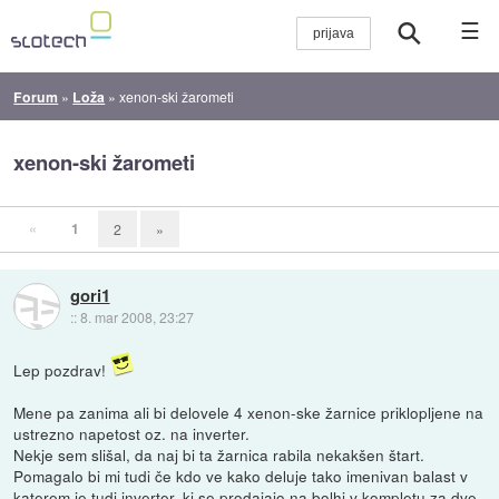
☰
Forum
»
Loža
»
xenon-ski žarometi
xenon-ski žarometi
«
1
2
»
gori1
::
8. mar 2008, 23:27
Lep pozdrav!
Mene pa zanima ali bi delovele 4 xenon-ske žarnice priklopljene na
ustrezno napetost oz. na inverter.
Nekje sem slišal, da naj bi ta žarnica rabila nekakšen štart.
Pomagalo bi mi tudi če kdo ve kako deluje tako imenivan balast v
katerem je tudi inverter, ki se prodajajo na bolhi v kompletu za dve