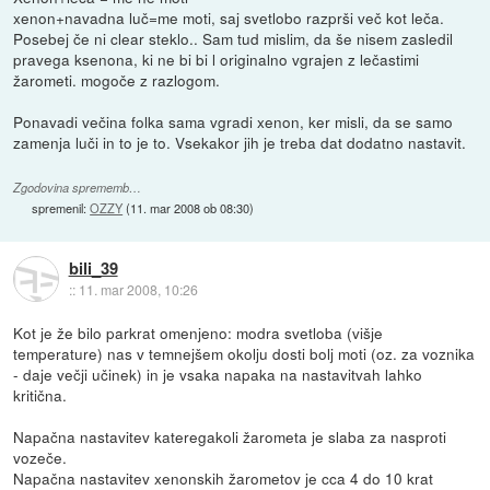
xenon+navadna luč=me moti, saj svetlobo razprši več kot leča.
Posebej če ni clear steklo.. Sam tud mislim, da še nisem zasledil
pravega ksenona, ki ne bi bi l originalno vgrajen z lečastimi
žarometi. mogoče z razlogom.
Ponavadi večina folka sama vgradi xenon, ker misli, da se samo
zamenja luči in to je to. Vsekakor jih je treba dat dodatno nastavit.
Zgodovina sprememb…
spremenil:
OZZY
(
11. mar 2008 ob 08:30
)
bili_39
::
11. mar 2008, 10:26
Kot je že bilo parkrat omenjeno: modra svetloba (višje
temperature) nas v temnejšem okolju dosti bolj moti (oz. za voznika
- daje večji učinek) in je vsaka napaka na nastavitvah lahko
kritična.
Napačna nastavitev kateregakoli žarometa je slaba za nasproti
vozeče.
Napačna nastavitev xenonskih žarometov je cca 4 do 10 krat