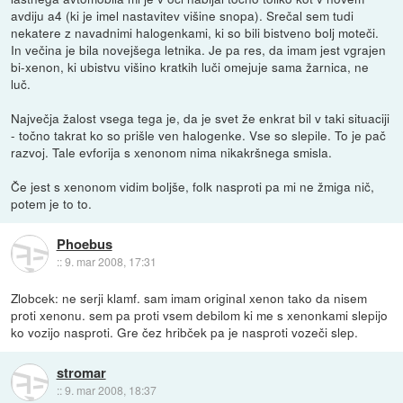
avdiju a4 (ki je imel nastavitev višine snopa). Srečal sem tudi
nekatere z navadnimi halogenkami, ki so bili bistveno bolj moteči.
In večina je bila novejšega letnika. Je pa res, da imam jest vgrajen
bi-xenon, ki ubistvu višino kratkih luči omejuje sama žarnica, ne
luč.
Največja žalost vsega tega je, da je svet že enkrat bil v taki situaciji
- točno takrat ko so prišle ven halogenke. Vse so slepile. To je pač
razvoj. Tale evforija s xenonom nima nikakršnega smisla.
Če jest s xenonom vidim boljše, folk nasproti pa mi ne žmiga nič,
potem je to to.
Phoebus
::
9. mar 2008, 17:31
Zlobcek: ne serji klamf. sam imam original xenon tako da nisem
proti xenonu. sem pa proti vsem debilom ki me s xenonkami slepijo
ko vozijo nasproti. Gre čez hribček pa je nasproti vozeči slep.
stromar
::
9. mar 2008, 18:37