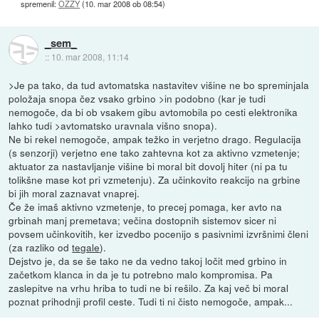
spremenil:
OZZY
(
10. mar 2008 ob 08:54
)
_sem_
::
10. mar 2008, 11:14
>Je pa tako, da tud avtomatska nastavitev višine ne bo spreminjala
položaja snopa čez vsako grbino >in podobno (kar je tudi
nemogoče, da bi ob vsakem gibu avtomobila po cesti elektronika
lahko tudi >avtomatsko uravnala višno snopa).
Ne bi rekel nemogoče, ampak težko in verjetno drago. Regulacija
(s senzorji) verjetno ene tako zahtevna kot za aktivno vzmetenje;
aktuator za nastavljanje višine bi moral bit dovolj hiter (ni pa tu
tolikšne mase kot pri vzmetenju). Za učinkovito reakcijo na grbine
bi jih moral zaznavat vnaprej.
Če že imaš aktivno vzmetenje, to precej pomaga, ker avto na
grbinah manj premetava; večina dostopnih sistemov sicer ni
povsem učinkovitih, ker izvedbo pocenijo s pasivnimi izvršnimi členi
(za razliko od
tegale
).
Dejstvo je, da se še tako ne da vedno takoj ločit med grbino in
začetkom klanca in da je tu potrebno malo kompromisa. Pa
zaslepitve na vrhu hriba to tudi ne bi rešilo. Za kaj več bi moral
poznat prihodnji profil ceste. Tudi ti ni čisto nemogoče, ampak...