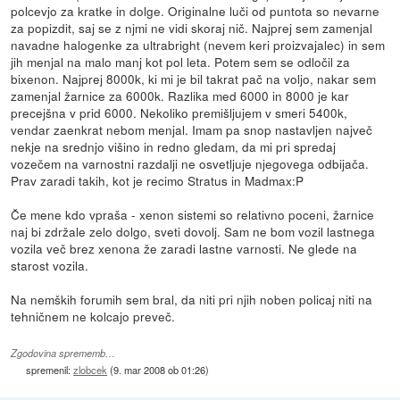
polcevjo za kratke in dolge. Originalne luči od puntota so nevarne
za popizdit, saj se z njmi ne vidi skoraj nič. Najprej sem zamenjal
navadne halogenke za ultrabright (nevem keri proizvajalec) in sem
jih menjal na malo manj kot pol leta. Potem sem se odločil za
bixenon. Najprej 8000k, ki mi je bil takrat pač na voljo, nakar sem
zamenjal žarnice za 6000k. Razlika med 6000 in 8000 je kar
precejšna v prid 6000. Nekoliko premišljujem v smeri 5400k,
vendar zaenkrat nebom menjal. Imam pa snop nastavljen največ
nekje na srednjo višino in redno gledam, da mi pri spredaj
vozečem na varnostni razdalji ne osvetljuje njegovega odbijača.
Prav zaradi takih, kot je recimo Stratus in Madmax:P
Če mene kdo vpraša - xenon sistemi so relativno poceni, žarnice
naj bi zdržale zelo dolgo, sveti dovolj. Sam ne bom vozil lastnega
vozila več brez xenona že zaradi lastne varnosti. Ne glede na
starost vozila.
Na nemških forumih sem bral, da niti pri njih noben policaj niti na
tehničnem ne kolcajo preveč.
Zgodovina sprememb…
spremenil:
zlobcek
(
9. mar 2008 ob 01:26
)