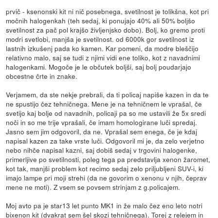
prvič - ksenonski kit ni nič posebnega, svetilnost je tolikšna, kot pri
močnih halogenkah (teh sedaj, ki ponujajo 40% ali 50% boljšo
svetilnost za pač pol krajšo življenjsko dobo). Bolj, ko gremo proti
modri svetlobi, manjša je svetilnost. od 6000k gor svetilnost iz
lastnih izkušenj pada ko kamen. Kar pomeni, da modre bleščijo
relativno malo, saj se tudi z njimi vidi ene toliko, kot z navadnimi
halogenkami. Mogoče je le občutek boljši, saj bolj poudarjajo
obcestne črte in znake.
Verjamem, da ste nekje prebrali, da ti policaj napiše kazen in da te
ne spustijo čez tehničnega. Mene je na tehničnem le vprašal, če
svetijo kaj bolje od navadnih, policaji pa so me ustavili že 5x sredi
noči in so me trije vprašali, če imam homologirane luči spredaj.
Jasno sem jim odgovoril, da ne. Vprašal sem enega, če je kdaj
napisal kazen za take vrste luči. Odgovoril mi je, da zelo verjetno
nebo nihče napisal kazni, saj dobiš sedaj v trgovini halogenke,
primerljive po svetilnosti, poleg tega pa predstavlja xenon žaromet,
kot tak, manjši problem kot recimo sedaj zelo priljubljeni SUV-i, ki
imajo lampe pri moji strehi (da ne govorim o xenonu v njih, čeprav
mene ne moti). Z vsem se povsem strinjam z g.policajem.
Moj avto pa je star13 let punto MK1 in že malo čez eno leto notri
bixenon kit (dvakrat sem šel skozi tehničnega). Torej z relejem in