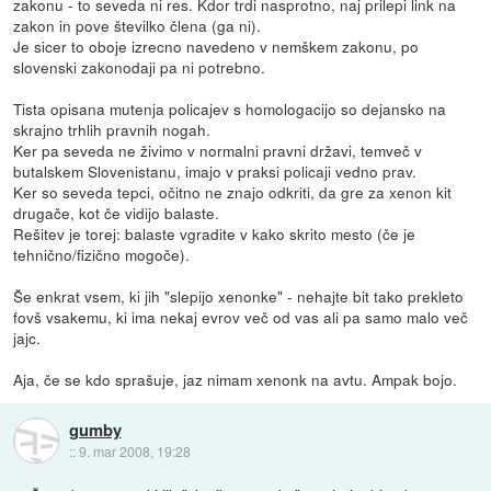
zakonu - to seveda ni res. Kdor trdi nasprotno, naj prilepi link na
zakon in pove številko člena (ga ni).
Je sicer to oboje izrecno navedeno v nemškem zakonu, po
slovenski zakonodaji pa ni potrebno.
Tista opisana mutenja policajev s homologacijo so dejansko na
skrajno trhlih pravnih nogah.
Ker pa seveda ne živimo v normalni pravni državi, temveč v
butalskem Slovenistanu, imajo v praksi policaji vedno prav.
Ker so seveda tepci, očitno ne znajo odkriti, da gre za xenon kit
drugače, kot če vidijo balaste.
Rešitev je torej: balaste vgradite v kako skrito mesto (če je
tehnično/fizično mogoče).
Še enkrat vsem, ki jih "slepijo xenonke" - nehajte bit tako prekleto
fovš vsakemu, ki ima nekaj evrov več od vas ali pa samo malo več
jajc.
Aja, če se kdo sprašuje, jaz nimam xenonk na avtu. Ampak bojo.
gumby
::
9. mar 2008, 19:28