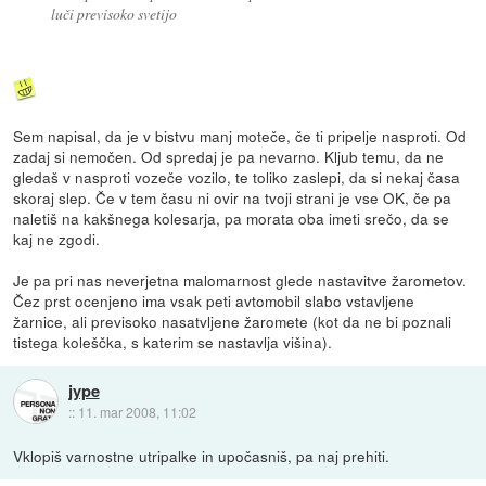
luči previsoko svetijo
Sem napisal, da je v bistvu manj moteče, če ti pripelje nasproti. Od
zadaj si nemočen. Od spredaj je pa nevarno. Kljub temu, da ne
gledaš v nasproti vozeče vozilo, te toliko zaslepi, da si nekaj časa
skoraj slep. Če v tem času ni ovir na tvoji strani je vse OK, če pa
naletiš na kakšnega kolesarja, pa morata oba imeti srečo, da se
kaj ne zgodi.
Je pa pri nas neverjetna malomarnost glede nastavitve žarometov.
Čez prst ocenjeno ima vsak peti avtomobil slabo vstavljene
žarnice, ali previsoko nasatvljene žaromete (kot da ne bi poznali
tistega koleščka, s katerim se nastavlja višina).
jype
::
11. mar 2008, 11:02
Vklopiš varnostne utripalke in upočasniš, pa naj prehiti.