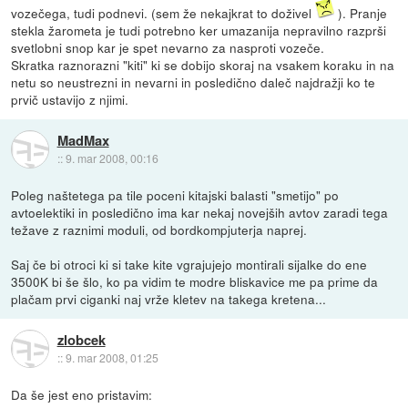
vozečega, tudi podnevi. (sem že nekajkrat to doživel
). Pranje
stekla žarometa je tudi potrebno ker umazanija nepravilno razprši
svetlobni snop kar je spet nevarno za nasproti vozeče.
Skratka raznorazni "kiti" ki se dobijo skoraj na vsakem koraku in na
netu so neustrezni in nevarni in posledično daleč najdražji ko te
prvič ustavijo z njimi.
MadMax
::
9. mar 2008, 00:16
Poleg naštetega pa tile poceni kitajski balasti "smetijo" po
avtoelektiki in posledično ima kar nekaj novejših avtov zaradi tega
težave z raznimi moduli, od bordkompjuterja naprej.
Saj če bi otroci ki si take kite vgrajujejo montirali sijalke do ene
3500K bi še šlo, ko pa vidim te modre bliskavice me pa prime da
plačam prvi ciganki naj vrže kletev na takega kretena...
zlobcek
::
9. mar 2008, 01:25
Da še jest eno pristavim: