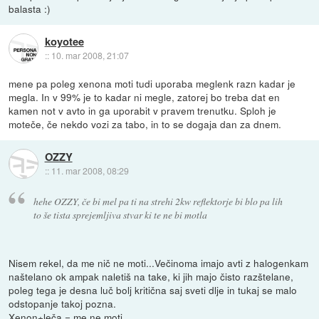
balasta :)
koyotee
::
10. mar 2008, 21:07
mene pa poleg xenona moti tudi uporaba meglenk razn kadar je
megla. In v 99% je to kadar ni megle, zatorej bo treba dat en
kamen not v avto in ga uporabit v pravem trenutku. Sploh je
moteče, če nekdo vozi za tabo, in to se dogaja dan za dnem.
OZZY
::
11. mar 2008, 08:29
hehe OZZY, če bi mel pa ti na strehi 2kw reflektorje bi blo pa lih
to še tista sprejemljiva stvar ki te ne bi motla
Nisem rekel, da me nič ne moti...Večinoma imajo avti z halogenkam
naštelano ok ampak naletiš na take, ki jih majo čisto razštelane,
poleg tega je desna luč bolj kritična saj sveti dlje in tukaj se malo
odstopanje takoj pozna.
Xenon+leča = me ne moti