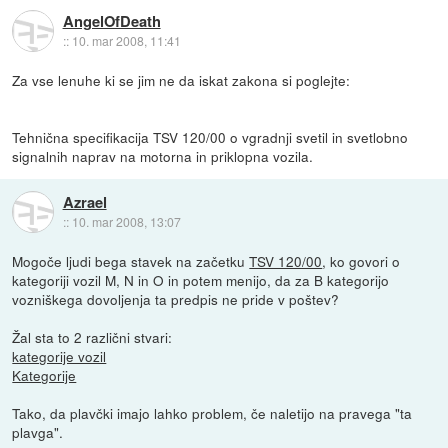
AngelOfDeath
::
10. mar 2008, 11:41
Za vse lenuhe ki se jim ne da iskat zakona si poglejte:
Tehnična specifikacija TSV 120/00 o vgradnji svetil in svetlobno
signalnih naprav na motorna in priklopna vozila.
Azrael
::
10. mar 2008, 13:07
Mogoče ljudi bega stavek na začetku
TSV 120/00
, ko govori o
kategoriji vozil M, N in O in potem menijo, da za B kategorijo
vozniškega dovoljenja ta predpis ne pride v poštev?
Žal sta to 2 različni stvari:
kategorije vozil
Kategorije
Tako, da plavčki imajo lahko problem, če naletijo na pravega "ta
plavga".