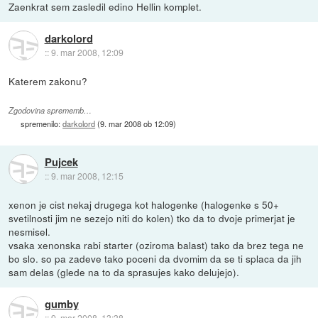
Zaenkrat sem zasledil edino Hellin komplet.
darkolord
::
9. mar 2008, 12:09
Katerem zakonu?
Zgodovina sprememb…
spremenilo:
darkolord
(
9. mar 2008 ob 12:09
)
Pujcek
::
9. mar 2008, 12:15
xenon je cist nekaj drugega kot halogenke (halogenke s 50+
svetilnosti jim ne sezejo niti do kolen) tko da to dvoje primerjat je
nesmisel.
vsaka xenonska rabi starter (oziroma balast) tako da brez tega ne
bo slo. so pa zadeve tako poceni da dvomim da se ti splaca da jih
sam delas (glede na to da sprasujes kako delujejo).
gumby
::
9. mar 2008, 13:38