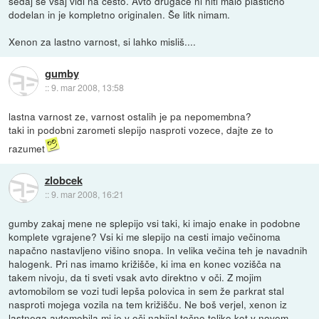
sedaj se vsaj vidi na cesto. Avto drugače ni niti malo plastično
dodelan in je kompletno originalen. Še litk nimam.
Xenon za lastno varnost, si lahko misliš....
gumby
::
9. mar 2008, 13:58
lastna varnost ze, varnost ostalih je pa nepomembna?
taki in podobni zarometi slepijo nasproti vozece, dajte ze to
razumet
zlobcek
::
9. mar 2008, 16:21
gumby zakaj mene ne splepijo vsi taki, ki imajo enake in podobne
komplete vgrajene? Vsi ki me slepijo na cesti imajo večinoma
napačno nastavljeno višino snopa. In velika večina teh je navadnih
halogenk. Pri nas imamo križišče, ki ima en konec vozišča na
takem nivoju, da ti sveti vsak avto direktno v oči. Z mojim
avtomobilom se vozi tudi lepša polovica in sem že parkrat stal
nasproti mojega vozila na tem križišču. Ne boš verjel, xenon iz
lastnega avtomobila mi je v oči nabijal točno toliko kot v novem