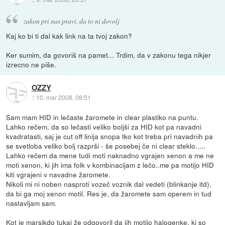
zakon pri nas pravi, da to ni dovolj
Kaj ko bi ti dal kak link na ta tvoj zakon?
Ker sumim, da govoriš na pamet... Trdim, da v zakonu tega nikjer
izrecno ne piše.
OZZY
::
10. mar 2008, 08:51
Sam mam HID in lečaste žaromete in clear plastiko na puntu.
Lahko rečem, da so lečasti veliko boljši za HID kot pa navadni
kvadratasti, saj je cut off linija snopa tko kot treba pri navadnih pa
se svetloba veliko bolj razprši - še posebej če ni clear steklo.....
Lahko rečem da mene tudi moti naknadno vgrajen xenon a me ne
moti xenon, ki jih ima folk v kombinacijam z lečo..me pa motijo HID
kiti vgrajeni v navadne žaromete.
Nikoli mi ni noben nasproti vozeč voznik dal vedeti (blinkanje itd),
da bi ga moj xenon motil. Res je, da žaromete sam operem in tud
nastavljam sam.
Kot je marsikdo tukaj že odgovoril da jih motijo halogenke, ki so