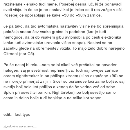
razštelane - enako tudi mene. Posebej desna luč, ki že ponavadi
sveti višje. In če se je ne nastavi kot je treba se ti res zažge v oči.
Posebej če uporabljajo še kake +50 do +90% žarnice.
Je pa tako, da tud avtomatska nastavitev višine ne bo spreminjala
položaja snopa čez vsako grbino in podobno (kar je tudi
nemogoče, da bi ob vsakem gibu avtomobila po cesti elektronika
lahko tudi avtomatsko uravnala višno snopa). Nastavi se na
začetku glede na obremenitev vozila. To majo zelo dobro narejeno
Citroeni (npr C5).
Pa še nekaj bi reku...sam ne bi nikoli več prešaltal na navaden
halogen, saj je svetilnost neprimerljiva. Tudi najnovejše žarnice
osram nightbreaker in pa philiops xtreem (ki so označene +90) se
ne morejo primerjat z njim. Sicer so osramove luči zame boljše, saj
svetijo bolj belo kot phillips a xenon da še vedno več od sebe.
Sploh pri osvetlitvi bankin. Nightbrekerji pa bolj osvetlijo samo
cesto in delno bolje tudi bankino a ne toliko kot xenon.
edit... fast typo
Zgodovina sprememb…