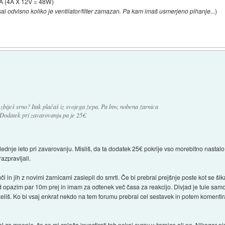
4A (4A X 12V = 48W)
sal
odvisno koliko je ventilator/filter zamazan. Pa kam imaš usmerjeno pihanje...
)
 zbiješ srno? Itak plačaš iz svojega žepa. Pa btw, nobena žarnica
 Dodatek pri zavarovanju pa je 25€.
aslednje leto pri zavarovanju. Misliš, da ta dodatek 25€ pokrije vso morebitno nasta
azpravljali.
i in jih z novimi žarnicami zaslepil do smrti. Če bi prebral prejšnje poste kot se ši
vjad opazim par 10m prej in imam za odtenek več časa za reakcijo. Divjad je tule sam
eliš. Ko bi vsaj enkrat nekdo na tem forumu prebral cel sestavek in potem komentira
al za mnenje, če se mi splača investirati teh nekaj evrov v žarnice ali ne. Nikogar 