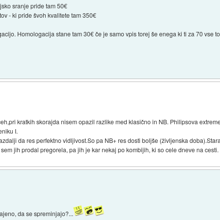
jsko sranje pride tam 50€
v - ki pride švoh kvalitete tam 350€
gacijo. Homologacija stane tam 30€ če je samo vpis torej še enega ki ti za 70 vse to
eh,pri kratkih skorajda nisem opazil razlike med klasično in NB. Philipsova extre
niku I.
zdalji da res perfektno vidljivost.So pa NB+ res dosti boljše (življenska doba).St
 sem jih prodal pregorela, pa jih je kar nekaj po kombijih, ki so cele dneve na cesti.
eno, da se spreminjajo?...