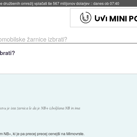
igence doslej
::
včeraj ob 21:37
omobilske žarnice izbrati?
brati?
vu je ista žarnica le da je NB+ izboljšana NB in ima
tem NB+, ki je pa precej precej cenejši na Mimovrste.