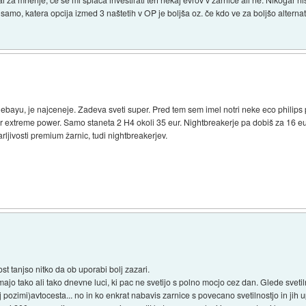
 samo, katera opcija izmed 3 naštetih v OP je boljša oz. če kdo ve za boljšo altern
 ebayu, je najceneje. Zadeva sveti super. Pred tem sem imel notri neke eco philips 
er extreme power. Samo staneta 2 H4 okoli 35 eur. Nightbreakerje pa dobiš za 16 e
ljivosti premium žarnic, tudi nightbreakerjev.
ost tanjso nitko da ob uporabi bolj zazari.
majo tako ali tako dnevne luci, ki pac ne svetijo s polno mocjo cez dan. Glede sve
ozimi)avtocesta... no in ko enkrat nabavis zarnice s povecano svetilnostjo in jih u