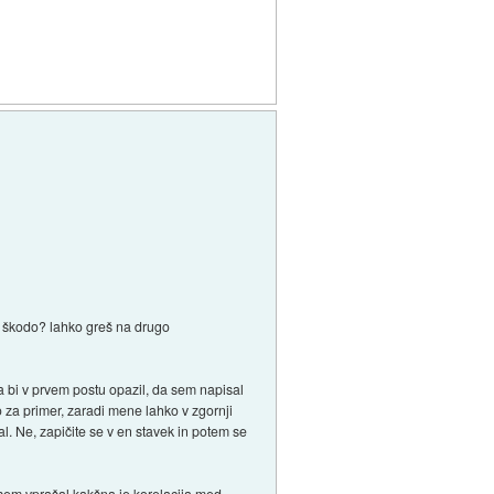
lo škodo? lahko greš na drugo
ka bi v prvem postu opazil, da sem napisal
o za primer, zaradi mene lahko v zgornji
l. Ne, zapičite se v en stavek in potem se
nisem vprašal kakšna je korelacija med