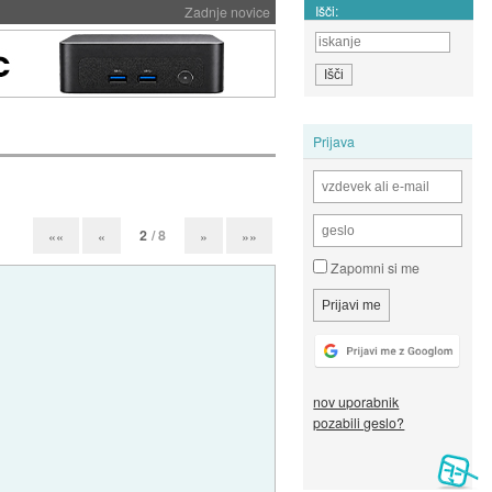
Išči:
Zadnje novice
Prijava
2
/ 8
««
«
»
»»
Zapomni si me
nov uporabnik
pozabili geslo?