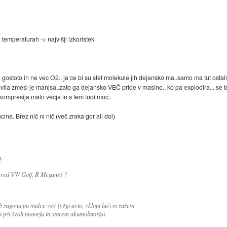
h temperaturah -> najvišji izkoristek
o gostoto in ne vec O2.. ja ce bi su stet molekule jih dejansko ma..samo ma tut ostal
la zmesi je manjsa..zato ga dejansko VEČ pride v masino.. ko pa explodira... se bol
 kompresija malo vecja in s tem tudi moc..
ina. Brez nič ni nič (več zraka gor ali dol)
l
:
azred VW Golf, R Megane) ?
zagonu pa malce več (vžgi avto, vklopi luči in zaženi
oh pri švoh motorju in starem akumolatorju)