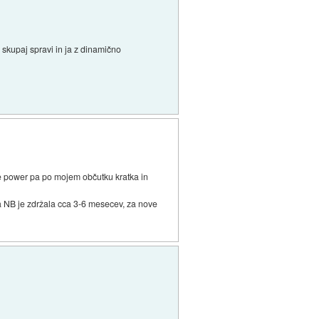
 skupaj spravi in ja z dinamično
me power pa po mojem občutku kratka in
ara NB je zdržala cca 3-6 mesecev, za nove