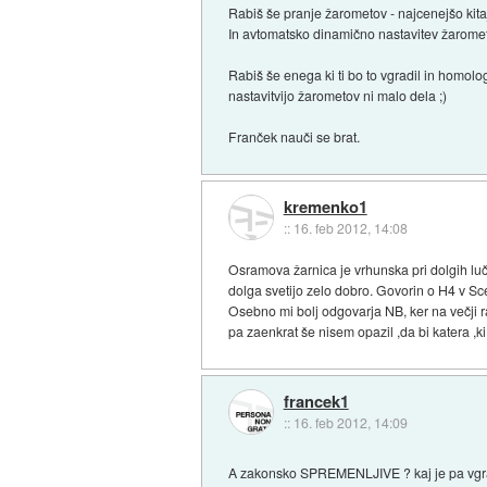
Rabiš še pranje žarometov - najcenejšo kita
In avtomatsko dinamično nastavitev žarometo
Rabiš še enega ki ti bo to vgradil in homolo
nastavitvijo žarometov ni malo dela ;)
Franček nauči se brat.
kremenko1
::
16. feb 2012, 14:08
Osramova žarnica je vrhunska pri dolgih luč
dolga svetijo zelo dobro. Govorin o H4 v Sce
Osebno mi bolj odgovarja NB, ker na večji ra
pa zaenkrat še nisem opazil ,da bi katera ,ki
francek1
::
16. feb 2012, 14:09
A zakonsko SPREMENLJIVE ? kaj je pa vgraj