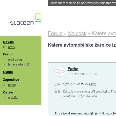
ByteDance trenira največji model umetne intel
Forum
»
Na cesti
»
Katere avt
Novice
Katere avtomobilske žarnice iz
arhiv
Forum
mali oglasi
teme zadnjih 24h
Furbo
Članki
::
16. feb 2012, 11:20
Zaposlitve
;-)
je
16. feb 2012 ob 07:29
izjavil
:
brskaj
Zakaj bi te premamile NB pred NB+. V bist
Ostalo
podaljšano življensko dobo.
pravila
Ah zatipkal sem se, najboljši je Philips, po