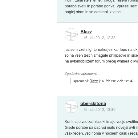
porabo svetil in porabo goriva. Vprašal sem
poglej stran in se odstrani iz teme.
Blazz
::
16. feb 2012, 12:33
jaz sem vzel nightbreakerje+ kar lepo na uk
so na vseh testih zmagale philipsove in sic
na avtomobilizem forum precej whinea o kvar
Zgodovina sprememb…
spremenil:
Blazz
(
16. feb 2012 ob 12:34
)
oberskitona
::
16. feb 2012, 13:39
Ker imajo vse zarnice, ki imajo vecjo svetiln
Glede porabe pa pac vsi malo novejsi avti i
vsak teden, vecinoma v nocnem casu (sedaj p