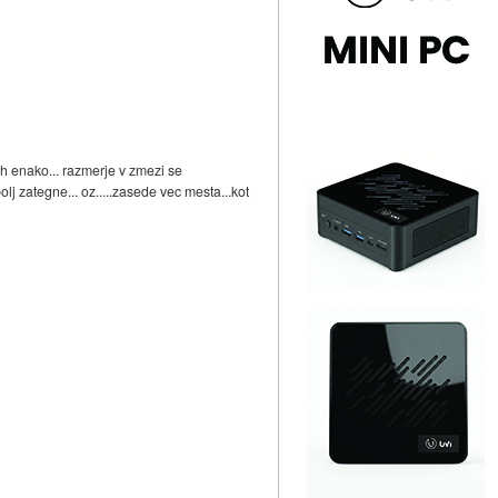
ih enako... razmerje v zmezi se
j zategne... oz.....zasede vec mesta...kot