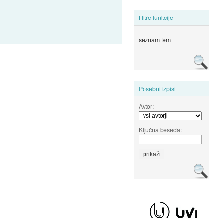
Hitre funkcije
seznam tem
Posebni izpisi
Avtor:
Ključna beseda: