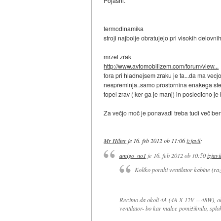
Pojasni.
termodinamika
stroji najbolje obratujejo pri visokih delovni
mrzel zrak
http://www.avtomobilizem.com/forum/view...
fora pri hladnejsem zraku je ta...da ma vecj
nespreminja..samo prostornina enakega stevi
topel zrav ( ker ga je manj) in posledicno je
Za večjo moč je ponavadi treba tudi več benc
Mr Hilter
je
16. feb 2012 ob 11:06
izjavil
:
amigo_no1
je
16. feb 2012 ob 10:50
izjavi
Koliko porabi ventilator kabine (r
Recimo da okoli 4A (4A X 12V = 48W), ob 
ventilator- bo kar malce pomižiknilo, spl