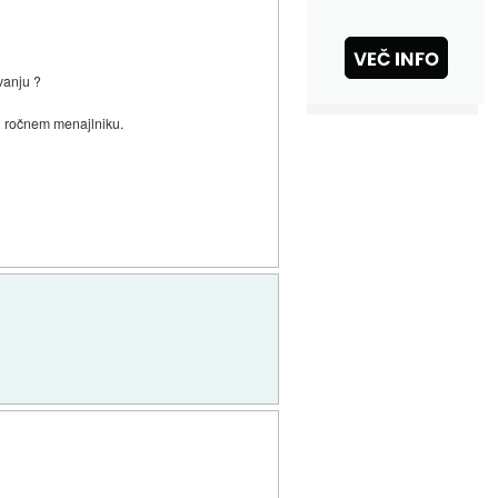
vanju ?
ri ročnem menajlniku.