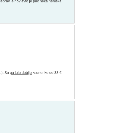
n ceprav je nov avto je pac neka nemska
..). Se
pa tule dobijo
ksenonke od 33 €