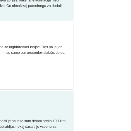
ativo. Če nimaš kaj pametnega za dodati
pa so nightbreaker boljše. Res pa je, da
ur in so samo par procentov slabše. Je pa
tilnosti je pa tako sam delam preko 1000km
porabljas nekaj casa ti je vseeno za