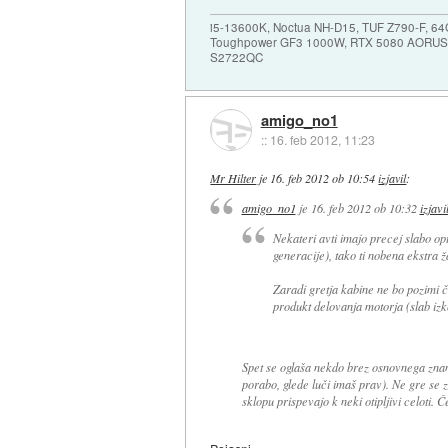
i5-13600K, Noctua NH-D15, TUF Z790-F, 
Toughpower GF3 1000W, RTX 5080 AORUS
S2722QC
amigo_no1
::
16. feb 2012, 11:23
Mr Hilter
je
16. feb 2012 ob 10:54
izjavil
:
amigo_no1
je
16. feb 2012 ob 10:32
izjavi
Nekateri avti imajo precej slabo o
generacije), tako ti nobena ekstra 
Zaradi gretja kabine ne bo pozimi či
produkt delovanja motorja (slab izk
Spet se oglaša nekdo brez osnovnega zna
porabo, glede luči imaš prav). Ne gre se za
sklopu prispevajo k neki otipljivi celoti. Č