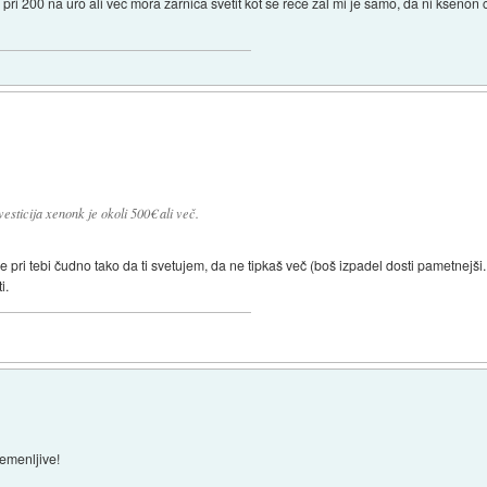
 pri 200 na uro ali vec mora zarnica svetit kot se rece zal mi je samo, da ni kseno
sticija xenonk je okoli 500€ ali več.
 je pri tebi čudno tako da ti svetujem, da ne tipkaš več (boš izpadel dosti pametnejši.
i.
emenljive!