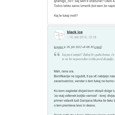
@amigo_no1: Saj sem ti izračunal? Okoli 
Točno lahko samo izmeriš (kot sem že napi
Kaj te tukaj moti?
black ice
::
16. feb 2012, 12:18
koyotee
je
16. feb 2012 ob 08:30
izjavil
:
kaj pa ti sanjaš? Zakaj bi zgubu bonus, če
te ne bo neposredno rešila pred divjadjo.
Mah, rana ura.
Bonifikacije ne izgubiš, ti pa x€ nabijejo n
zavarovalnico, vendar o tem tukaj ne bomo r
Ko bom zagledal divjad bom vklopil dolge luč
'za vsaj odtenek boljšo varnost' - torej: di
primer vstaviš tudi Damjana Murka če tako ž
o tem premleva levo in desno.
Point: zašli ste s teme. Nikogar nisem vpraš