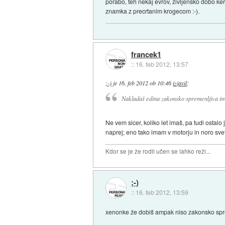
porabo, teh nekaj evrov, zivljensko dobo ker
znamka z precrtanim krogecom :-).
francek1
::
16. feb 2012, 13:57
;-)
je
16. feb 2012 ob 10:46
izjavil
:
Nakladaš edina zakonsko spremenljiva inve
Ne vem sicer, koliko let imaš, pa tudi ostalo
naprej; eno tako imam v motorju in noro svet
Kdor se je že rodil učen se lahko reži...
;-)
::
16. feb 2012, 13:59
xenonke že dobiš ampak niso zakonsko spr