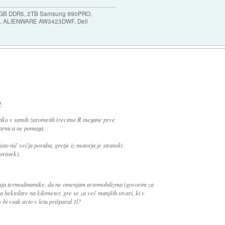
64GB DDR5, 2TB Samsung 990PRO,
, ALIENWARE AW3423DWF, Dell
l
:
ptiko v samih žarometih (recimo R megane prve
žarnica ne pomaga.
sto nič večja poraba, gretje iz motorja je stranski
oristek).
nja termodinamike, da ne omenjam avtomobilizma (govorim za
 hektolitre na kilometer, gre se za več manjših stvari, ki v
e bi vsak avto v letu prišparal 1l?