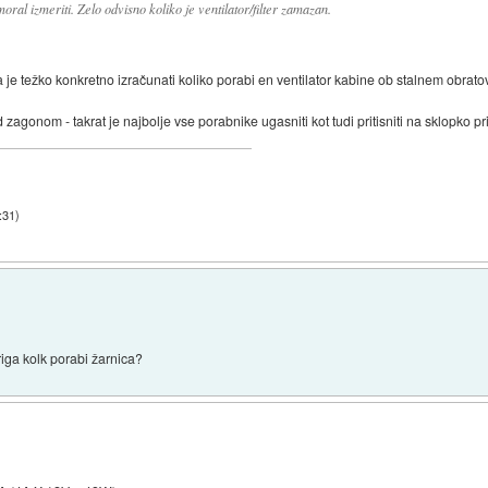
oral izmeriti. Zelo odvisno koliko je ventilator/filter zamazan.
 je težko konkretno izračunati koliko porabi en ventilator kabine ob stalnem obrato
agonom - takrat je najbolje vse porabnike ugasniti kot tudi pritisniti na sklopko p
:31
)
iga kolk porabi žarnica?