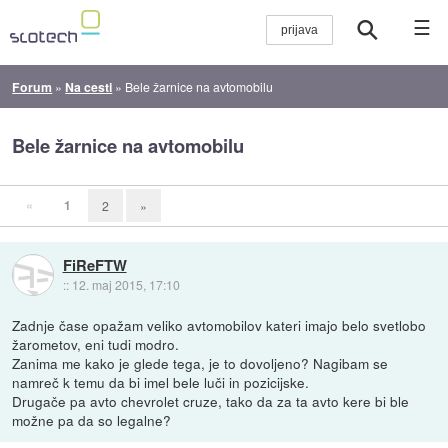
☰
Forum
»
Na cesti
»
Bele žarnice na avtomobilu
Bele žarnice na avtomobilu
«
1
2
»
FiReFTW
::
12. maj 2015, 17:10
Zadnje čase opažam veliko avtomobilov kateri imajo belo svetlobo
žarometov, eni tudi modro.
Zanima me kako je glede tega, je to dovoljeno? Nagibam se
namreč k temu da bi imel bele luči in pozicijske.
Drugače pa avto chevrolet cruze, tako da za ta avto kere bi ble
možne pa da so legalne?