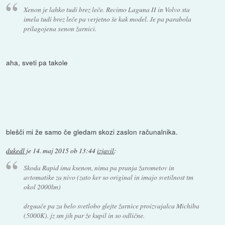
Xenon je lahko tudi brez leče. Recimo Laguna II in Volvo sta
imela tudi brez leče pa verjetno še kak model. Je pa parabola
prilagojena xenon žarnici.
aha, sveti pa takole
blešči mi že samo če gledam skozi zaslon računalnika.
dukedl
je
14. maj 2015 ob 13:44
izjavil
:
Skoda Rapid ima ksenon, nima pa pranja žarometov in
avtomatike za nivo (zato ker so original in imajo svetilnost tm
okol 2000lm)
drguače pa za belo svetlobo glejte žarnice proizvajalca Michiba
(5000K). jz sm jih par že kupil in so odlične.