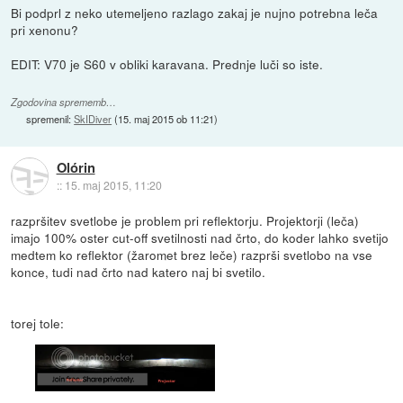
Bi podprl z neko utemeljeno razlago zakaj je nujno potrebna leča
pri xenonu?
EDIT: V70 je S60 v obliki karavana. Prednje luči so iste.
Zgodovina sprememb…
spremenil:
SkIDiver
(
15. maj 2015 ob 11:21
)
Olórin
::
15. maj 2015, 11:20
razpršitev svetlobe je problem pri reflektorju. Projektorji (leča)
imajo 100% oster cut-off svetilnosti nad črto, do koder lahko svetijo
medtem ko reflektor (žaromet brez leče) razprši svetlobo na vse
konce, tudi nad črto nad katero naj bi svetilo.
torej tole: