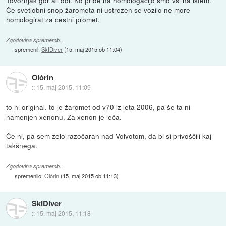
Tovornjak gor ali dol. Ko pride na homologacijo smo vsi na istem.
Če svetlobni snop žarometa ni ustrezen se vozilo ne more
homologirat za cestni promet.
Zgodovina sprememb…
spremenil:
SkIDiver
(
15. maj 2015 ob 11:04
)
Olórin
::
15. maj 2015, 11:09
to ni original. to je žaromet od v70 iz leta 2006, pa še ta ni
namenjen xenonu. Za xenon je leča.
Če ni, pa sem zelo razočaran nad Volvotom, da bi si privoščili kaj
takšnega.
Zgodovina sprememb…
spremenilo:
Olórin
(
15. maj 2015 ob 11:13
)
SkIDiver
::
15. maj 2015, 11:18