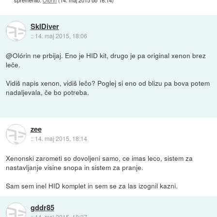
SkIDiver
::
14. maj 2015, 18:06
@Olórin ne prbijaj. Eno je HID kit, drugo je pa original xenon brez
leče.
Vidiš napis xenon, vidiš lečo? Poglej si eno od blizu pa bova potem
nadaljevala, če bo potreba.
zee
::
14. maj 2015, 18:14
Xenonski zarometi so dovoljeni samo, ce imas leco, sistem za
nastavljanje visine snopa in sistem za pranje.
Sam sem inel HID komplet in sem se za las izognil kazni.
gddr85
::
14. maj 2015, 18:37