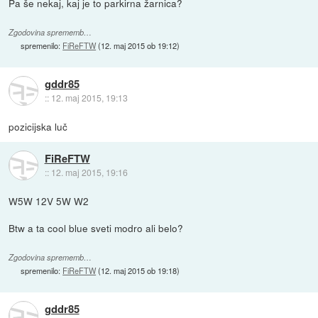
Pa še nekaj, kaj je to parkirna žarnica?
Zgodovina sprememb…
spremenilo:
FiReFTW
(
12. maj 2015 ob 19:12
)
gddr85
::
12. maj 2015, 19:13
pozicijska luč
FiReFTW
::
12. maj 2015, 19:16
W5W 12V 5W W2
Btw a ta cool blue sveti modro ali belo?
Zgodovina sprememb…
spremenilo:
FiReFTW
(
12. maj 2015 ob 19:18
)
gddr85