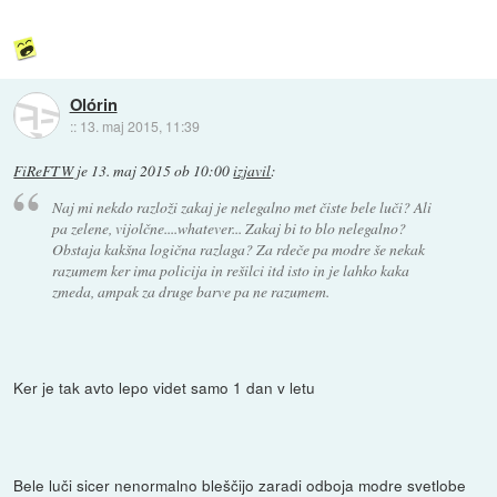
Olórin
::
13. maj 2015, 11:39
FiReFTW
je
13. maj 2015 ob 10:00
izjavil
:
Naj mi nekdo razloži zakaj je nelegalno met čiste bele luči? Ali
pa zelene, vijolčne....whatever... Zakaj bi to blo nelegalno?
Obstaja kakšna logična razlaga? Za rdeče pa modre še nekak
razumem ker ima policija in rešilci itd isto in je lahko kaka
zmeda, ampak za druge barve pa ne razumem.
Ker je tak avto lepo videt samo 1 dan v letu
Bele luči sicer nenormalno bleščijo zaradi odboja modre svetlobe