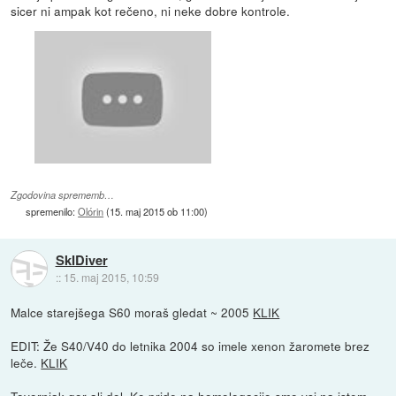
sicer ni ampak kot rečeno, ni neke dobre kontrole.
Zgodovina sprememb…
spremenilo:
Olórin
(
15. maj 2015 ob 11:00
)
SkIDiver
::
15. maj 2015, 10:59
Malce starejšega S60 moraš gledat ~ 2005
KLIK
EDIT: Že S40/V40 do letnika 2004 so imele xenon žaromete brez
leče.
KLIK