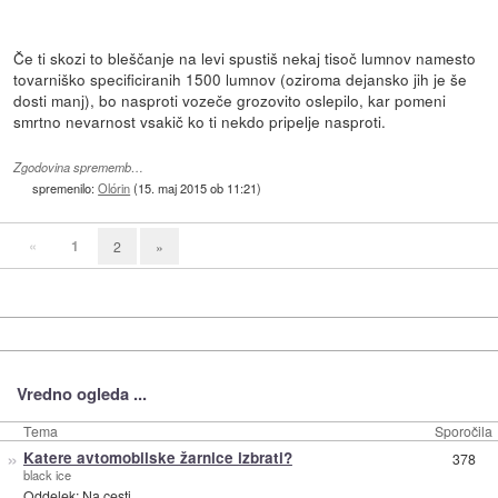
Če ti skozi to bleščanje na levi spustiš nekaj tisoč lumnov namesto
tovarniško specificiranih 1500 lumnov (oziroma dejansko jih je še
dosti manj), bo nasproti vozeče grozovito oslepilo, kar pomeni
smrtno nevarnost vsakič ko ti nekdo pripelje nasproti.
Zgodovina sprememb…
spremenilo:
Olórin
(
15. maj 2015 ob 11:21
)
«
1
2
»
Vredno ogleda ...
Tema
Sporočila
»
Katere avtomobilske žarnice izbrati?
378
black ice
Oddelek:
Na cesti