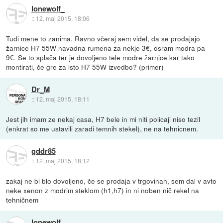
lonewolf_
::
12. maj 2015, 18:06
Tudi mene to zanima. Ravno včeraj sem videl, da se prodajajo
žarnice H7 55W navadna rumena za nekje 3€, osram modra pa
9€. Se to splača ter je dovoljeno tele modre žarnice kar tako
montirati, če gre za isto H7 55W izvedbo? (primer)
Dr_M
::
12. maj 2015, 18:11
Jest jih imam ze nekaj casa, H7 bele in mi niti policaji niso tezil
(enkrat so me ustavili zaradi temnih stekel), ne na tehnicnem.
gddr85
::
12. maj 2015, 18:12
zakaj ne bi blo dovoljeno, če se prodaja v trgovinah, sem dal v avto
neke xenon z modrim steklom (h1,h7) in ni noben nič rekel na
tehničnem
lonewolf_