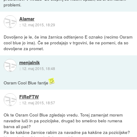
problemi.
Alamar
::
12. maj 2015, 18:29
Dovoljeno je le, če ima žarnica odtisnjeno E oznako (recimo Osram
cool blue jo ima). Če se prodajajo v trgovini, še ne pomeni, da so
dovoljene za promet.
menjalnik
::
12. maj 2015, 18:48
Osram Cool Blue fantje
FiReFTW
::
12. maj 2015, 18:57
Ok te Osram Cool Blue zgledajo vredu. Torej zamenjat morem
navadne luči in pa pozicijske, drugač bo smešno belo rumena
barva ali pač?
Pa še kakšne žarnice rabim za navadne pa kakšne za pozicijske?