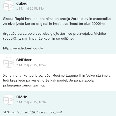
dukedl
::
14. maj 2015, 13:44
Skoda Rapid ima ksenon, nima pa pranja žarometov in avtomatike
za nivo (zato ker so original in imajo svetilnost tm okol 2000lm)
drguače pa za belo svetlobo glejte žarnice proizvajalca Michiba
(5000K). jz sm jih par že kupil in so odlične.
http://www.ledperf.co.uk/
SkIDiver
::
14. maj 2015, 13:47
Xenon je lahko tudi brez leče. Recimo Laguna II in Volvo sta imela
tudi brez leče pa verjetno še kak model. Je pa parabola
prilagojena xenon žarnici.
Olórin
::
14. maj 2015, 16:09
SkIDiver
je
14. maj 2015 ob 13:47
izjavil
: