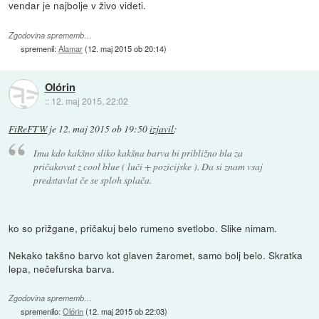
vendar je najbolje v živo videti.
Zgodovina sprememb…
spremenil:
Alamar
(
12. maj 2015 ob 20:14
)
Olórin
::
12. maj 2015, 22:02
FiReFTW
je
12. maj 2015 ob 19:50
izjavil
:
Ima kdo kakšno sliko kakšna barva bi približno bla za
pričakovat z cool blue ( luči + pozicijske ). Da si znam vsaj
predstavlat če se sploh splača.
ko so prižgane, pričakuj belo rumeno svetlobo. Slike nimam.
Nekako takšno barvo kot glaven žaromet, samo bolj belo. Skratka
lepa, nečefurska barva.
Zgodovina sprememb…
spremenilo:
Olórin
(
12. maj 2015 ob 22:03
)