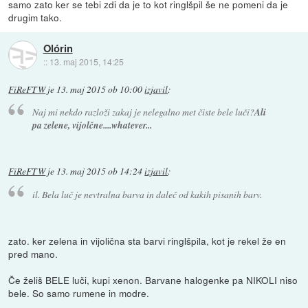
samo zato ker se tebi zdi da je to kot ringlšpil še ne pomeni da je
drugim tako.
Olórin
::
13. maj 2015, 14:25
FiReFTW
je
13. maj 2015 ob 10:00
izjavil
:
Naj mi nekdo razloži zakaj je nelegalno met čiste bele luči?
Ali
pa zelene, vijolčne....whatever...
FiReFTW
je
13. maj 2015 ob 14:24
izjavil
:
il. Bela luč je nevtralna barva in daleč od kakih pisanih barv.
zato. ker zelena in vijolična sta barvi ringlšpila, kot je rekel že en
pred mano.
Če želiš BELE luči, kupi xenon. Barvane halogenke pa NIKOLI niso
bele. So samo rumene in modre.