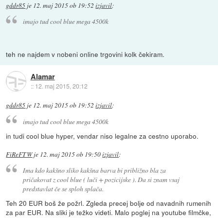
gddr85
je
12. maj 2015 ob 19:52
izjavil
:
imajo tud cool blue mega 4500k
teh ne najdem v nobeni online trgovini kolk čekiram.
Alamar
::
12. maj 2015, 20:12
gddr85
je
12. maj 2015 ob 19:52
izjavil
:
imajo tud cool blue mega 4500k
in tudi cool blue hyper, vendar niso legalne za cestno uporabo.
FiReFTW
je
12. maj 2015 ob 19:50
izjavil
:
Ima kdo kakšno sliko kakšna barva bi približno bla za
pričakovat z cool blue ( luči + pozicijske ). Da si znam vsaj
predstavlat če se sploh splača.
Teh 20 EUR boš že požrl. Zgleda precej bolje od navadnih rumenih
za par EUR. Na sliki je težko videti. Malo poglej na youtube filmčke,