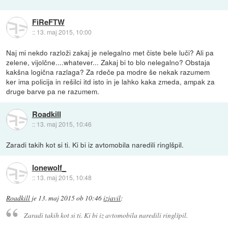
FiReFTW
::
13. maj 2015, 10:00
Naj mi nekdo razloži zakaj je nelegalno met čiste bele luči? Ali pa
zelene, vijolčne....whatever... Zakaj bi to blo nelegalno? Obstaja
kakšna logična razlaga? Za rdeče pa modre še nekak razumem
ker ima policija in rešilci itd isto in je lahko kaka zmeda, ampak za
druge barve pa ne razumem.
Roadkill
::
13. maj 2015, 10:46
Zaradi takih kot si ti. Ki bi iz avtomobila naredili ringlšpil.
lonewolf_
::
13. maj 2015, 10:48
Roadkill
je
13. maj 2015 ob 10:46
izjavil
:
Zaradi takih kot si ti. Ki bi iz avtomobila naredili ringlšpil.