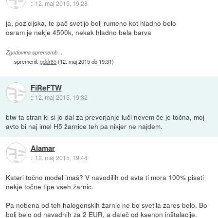
::
12. maj 2015, 19:28
ja, pozicijska, te pač svetijo bolj rumeno kot hladno belo
osram je nekje 4500k, nekak hladno bela barva
Zgodovina sprememb…
spremenil:
gddr85
(
12. maj 2015 ob 19:31
)
FiReFTW
::
12. maj 2015, 19:32
btw ta stran ki si jo dal za preverjanje luči nevem če je točna, moj
avto bi naj imel H5 žarnice teh pa nikjer ne najdem.
Alamar
::
12. maj 2015, 19:44
Kateri točno model imaš? V navodilih od avta ti mora 100% pisati
nekje točne tipe vseh žarnic.
Pa nobena od teh halogenskih žarnic ne bo svetila zares belo. Bo
bolj belo od navadnih za 2 EUR, a daleč od ksenon inštalacije.