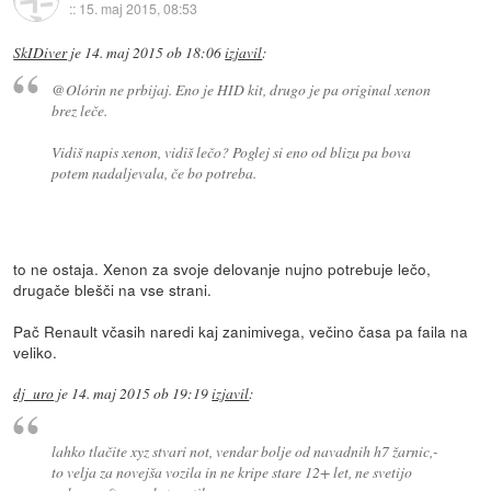
::
15. maj 2015, 08:53
SkIDiver
je
14. maj 2015 ob 18:06
izjavil
:
@Olórin ne prbijaj. Eno je HID kit, drugo je pa original xenon
brez leče.
Vidiš napis xenon, vidiš lečo? Poglej si eno od blizu pa bova
potem nadaljevala, če bo potreba.
to ne ostaja. Xenon za svoje delovanje nujno potrebuje lečo,
drugače blešči na vse strani.
Pač Renault včasih naredi kaj zanimivega, večino časa pa faila na
veliko.
dj_uro
je
14. maj 2015 ob 19:19
izjavil
:
lahko tlačite xyz stvari not, vendar bolje od navadnih h7 žarnic,-
to velja za novejša vozila in ne kripe stare 12+ let, ne svetijo