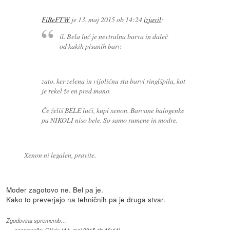
FiReFTW
je
13. maj 2015 ob 14:24
izjavil
:
il. Bela luč je nevtralna barva in daleč
od kakih pisanih barv.
zato. ker zelena in vijolična sta barvi ringlšpila, kot
je rekel že en pred mano.
Če želiš BELE luči, kupi xenon. Barvane halogenke
pa NIKOLI niso bele. So samo rumene in modre.
Xenon ni legalen, pravite.
Moder zagotovo ne. Bel pa je.
Kako to preverjajo na tehničnih pa je druga stvar.
Zgodovina sprememb…
spremenilo:
Olórin
(
14. maj 2015 ob 16:14
)