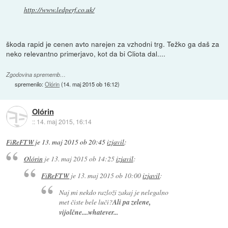
http://www.ledperf.co.uk/
škoda rapid je cenen avto narejen za vzhodni trg. Težko ga daš za
neko relevantno primerjavo, kot da bi Cliota dal....
Zgodovina sprememb…
spremenilo:
Olórin
(
14. maj 2015 ob 16:12
)
Olórin
::
14. maj 2015, 16:14
FiReFTW
je
13. maj 2015 ob 20:45
izjavil
:
Olórin
je
13. maj 2015 ob 14:25
izjavil
:
FiReFTW
je
13. maj 2015 ob 10:00
izjavil
:
Naj mi nekdo razloži zakaj je nelegalno
met čiste bele luči?
Ali pa zelene,
vijolčne....whatever...