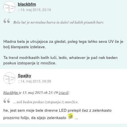
blackbfm
::
13. maj 2015, 23:19
Bela luč je nevtralna barva in daleč od kakih pisanih barv.
Hladna bela je utrujajoca za gledat, poleg tega lahko seva UV če je
bolj šlampaste izdelave.
Ta trend modrikastih belih luči, ledic, whatever je pač nek beden
poskus izstopanja iz množice.
Spajky
::
14. maj 2015, 09:38
blackbfm
je
13. maj 2015 ob 23:19
izjavil
:
... nek beden poskus izstopanja iz množice.
he, jest sem moje bele dnevne LED prelepil čez z zelenkasto
prozorno folijo, da sijejo zelenkasto
...