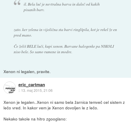
il. Bela luč je nevtralna barva in daleč od kakih
pisanih barv.
zato. ker zelena in vijolična sta barvi ringlšpila, kot je rekel že en
pred mano.
Če želiš BELE luči, kupi xenon. Barvane halogenke pa NIKOLI
niso bele. So samo rumene in modre.
Xenon ni legalen, pravite.
eric_cartman
::
13. maj 2015, 21:06
Xenon je legalen..Xenon ni samo bela žarnica temveč cel sistem z
lečo vred. In kakor vem je Xenon dovoljen le z lečo.
Nekako takole na hitro zgooglano: