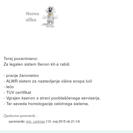
Torej pozanimano:
Za legalen sistem Xenon kit-a rabiš:
- pranje žarometov
- ALWR sistem za nastavljanje višine snopa luči
- lečo
- TUV certifikat
- Vgrajen ksenon s strani pooblaščenega serviserja.
- Ter seveda homologacije celotnega sistema.
Zgodovina sprememb…
spremenilo:
eric_cartman
(
13. maj 2015 ob 21:14
)