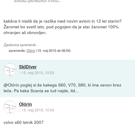
nobena aftermarket svetila...
kakšna ti misliš da je razlika med novim avtom in 12 let starim?
Žaromet bo svetil isto, pod pogojem da je star žaromet 100%
ohranjen ali obnovljen.
Zgodovina sprememb…
spremenilo:
Olórin
(
15. maj 2015 ob 08:54
)
SkIDiver
::
15. maj 2015, 10:53
@Olórin poglej si še kakega S60, V70, S80, ki ima xenon brez
leče. Pa kaka Scania se tud najde, itd...
Olórin
::
15. maj 2015, 10:54
volvo s60 letnik 2007