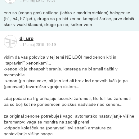
eno so (xenon gas) nafilane (lahko z modrim steklom) halogenke
(h1, h4, h7 ipd.), drugo so pa hid xenon komplet žarice, prve dobiš
skor v vsaki štacuni, druge pa ne, kolker vem
dj_uro
::
14. maj 2015, 19:19
vidim da vas polovica v tej temi NE LOČI med xenon kiti in
''tapravimi'' xenonkami...
-xenon kit je cheapshit sranje, katerega ne bi smeli tlačiti v
avtomobile...
-xenon (pa nima veze, ali je s led ali brez led dnevnih luči) je pa
(ponavadi) tovarniško vgrajen sistem...
zdaj počasi na trg prihajajo laserski žarometi, tile full led žarometi
pa so bolj kot ne ponesrečen poizkus nadvlade nad xenoni...
za original xenone potrebuješ vago=avtomatsko nastavljanje višine
žarometov; vaga se montira na zadnji premi
-odpade kolešček na (ponavadi levi strani) armature za
nastavljanje višine snopa