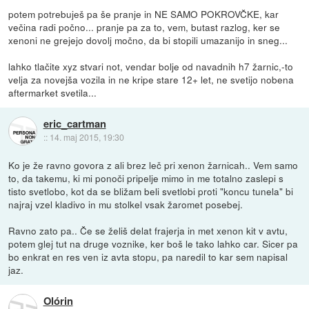
potem potrebuješ pa še pranje in NE SAMO POKROVČKE, kar
večina radi počno... pranje pa za to, vem, butast razlog, ker se
xenoni ne grejejo dovolj močno, da bi stopili umazanijo in sneg...
lahko tlačite xyz stvari not, vendar bolje od navadnih h7 žarnic,-to
velja za novejša vozila in ne kripe stare 12+ let, ne svetijo nobena
aftermarket svetila...
eric_cartman
::
14. maj 2015, 19:30
Ko je že ravno govora z ali brez leč pri xenon žarnicah.. Vem samo
to, da takemu, ki mi ponoči pripelje mimo in me totalno zaslepi s
tisto svetlobo, kot da se bližam beli svetlobi proti "koncu tunela" bi
najraj vzel kladivo in mu stolkel vsak žaromet posebej.
Ravno zato pa.. Če se želiš delat frajerja in met xenon kit v avtu,
potem glej tut na druge voznike, ker boš le tako lahko car. Sicer pa
bo enkrat en res ven iz avta stopu, pa naredil to kar sem napisal
jaz.
Olórin