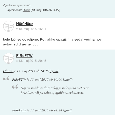
Zgodovina sprememb…
spremenilo:
Olórin
(
13. maj 2015 ob 14:27
)
N0t0ri0us
::
13. maj 2015, 16:21
bele luči so dovoljene. Kot lahko opaziš ima sedaj večina novih
avtov led dnevne luči.
FiReFTW
::
13. maj 2015, 20:45
Olórin
je
13. maj 2015 ob 14:25
izjavil
:
FiReFTW
je
13. maj 2015 ob 10:00
izjavil
:
Naj mi nekdo razloži zakaj je nelegalno met čiste
bele luči?
Ali pa zelene, vijolčne....whatever...
FiReFTW
je
13. maj 2015 ob 14:24
izjavil
: