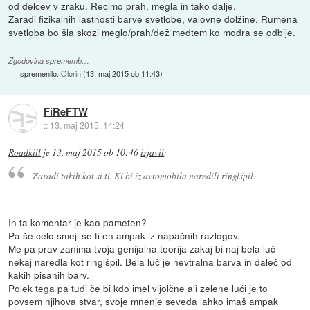
od delcev v zraku. Recimo prah, megla in tako dalje.
Zaradi fizikalnih lastnosti barve svetlobe, valovne dolžine. Rumena
svetloba bo šla skozi meglo/prah/dež medtem ko modra se odbije.
Zgodovina sprememb…
spremenilo:
Olórin
(
13. maj 2015 ob 11:43
)
FiReFTW
::
13. maj 2015, 14:24
Roadkill
je
13. maj 2015 ob 10:46
izjavil
:
Zaradi takih kot si ti. Ki bi iz avtomobila naredili ringlšpil.
In ta komentar je kao pameten?
Pa še celo smeji se ti en ampak iz napačnih razlogov.
Me pa prav zanima tvoja genijalna teorija zakaj bi naj bela luč
nekaj naredla kot ringlšpil. Bela luč je nevtralna barva in daleč od
kakih pisanih barv.
Polek tega pa tudi če bi kdo imel vijolčne ali zelene luči je to
povsem njihova stvar, svoje mnenje seveda lahko imaš ampak