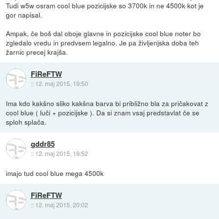
Tudi w5w osram cool blue pozicijske so 3700k in ne 4500k kot je
gor napisal.
Ampak, če boš dal oboje glavne in pozicijske cool blue noter bo
zgledalo vredu in predvsem legalno. Je pa življenjska doba teh
žarnic precej krajša.
FiReFTW
::
12. maj 2015, 19:50
Ima kdo kakšno sliko kakšna barva bi približno bla za pričakovat z
cool blue ( luči + pozicijske ). Da si znam vsaj predstavlat če se
sploh splača.
gddr85
::
12. maj 2015, 19:52
imajo tud cool blue mega 4500k
FiReFTW
::
12. maj 2015, 20:02