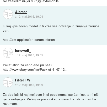
Ne zasledim nikjer v knjigi avtomobila.
Alamar
::
12. maj 2015, 19:04
Tukaj vpiši točen model in ti vrže vse notranje in zunanje žarnice
ven.
http://am-application.osram.info/en
lonewolf_
::
12. maj 2015, 19:05
Paket štirih za ceno ene pri nas?
http://www.ebay.com/itm/Pack-of-4-H7-12...
FiReFTW
::
12. maj 2015, 19:09
Za obe luči bi naj moj avto imel popolnoma isto žarnico, to ni nič
nenavadnega? Mislim za pozicijske pa navadne, ali pa narobe
razumem.