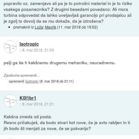
popravilo oz. zamenjavo ali pa je to potrošni material in je to riziko
vsakega posameznika? Z drugimi besedami povedano: Ali mora
turbina odpovedat da lahko uveljavljaš garancijo pri prodajalcu ali
je zgolj to dovolj da se mu dokaže, da je iztrošena?
premaknil iz
Loža
:
Mavrik
(
11. mar 2018 ob 19:52
)
Isotropic
::
8. mar 2018, 21:03
pelji ga še h kakšnemu drugemu mehaniku, neuradnemu.
Zgodovina sprememb…
spremenil:
Isotropic
(
8. mar 2018 ob 21:11
)
K0l1br1
::
8. mar 2018, 21:21
Kakšna zmeda od posta.
Resno pričakuješ, da bodo stvari kot nove, če je avto rabljen in ti
jih bodo šli menjati za nove, če se pokvarijo?