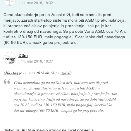
::
11. mar 2018, 18:32
Cena akumulatorja pa na žalost drži, tudi sam sem tik pred
menjavo. Zaradi start-stop sistema mora biti AGM tip akumulatorja,
ki prenese več ciklov polnjenja in praznjenja - tak pa je kar
konkretno dražji od navadnega. Se pa dobi Varta AGM, cca 70 Ah,
tudi za 130-150 EUR, malo pogooglaj. Sicer lahko daš navadnega
(60-80 EUR), ampak ga bo prej pobralo.
D3m
::
11. mar 2018, 18:37
Alfa Dog
je
11. mar 2018 ob 18:32
izjavil
:
Cena akumulatorja pa na žalost drži, tudi sam sem tik pred
menjavo. Zaradi start-stop sistema mora biti AGM tip
akumulatorja, ki prenese več ciklov polnjenja in praznjenja - tak
pa je kar konkretno dražji od navadnega. Se pa dobi Varta AGM,
cca 70 Ah, tudi za 130-150 EUR, malo pogooglaj. Sicer lahko
daš navadnega (60-80 EUR), ampak ga bo prej pobralo.
Bistvo pri AGM je število vžigov ne cikel polnjenja.