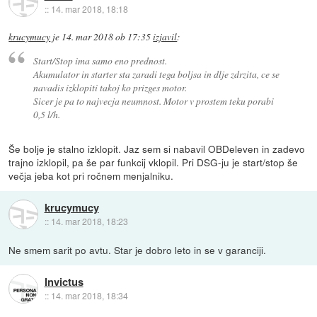
::
14. mar 2018, 18:18
krucymucy
je
14. mar 2018 ob 17:35
izjavil
:
Start/Stop ima samo eno prednost.
Akumulator in starter sta zaradi tega boljsa in dlje zdrzita, ce se
navadis izklopiti takoj ko prizges motor.
Sicer je pa to najvecja neumnost. Motor v prostem teku porabi
0,5 l/h.
Še bolje je stalno izklopit. Jaz sem si nabavil OBDeleven in zadevo
trajno izklopil, pa še par funkcij vklopil. Pri DSG-ju je start/stop še
večja jeba kot pri ročnem menjalniku.
krucymucy
::
14. mar 2018, 18:23
Ne smem sarit po avtu. Star je dobro leto in se v garanciji.
Invictus
::
14. mar 2018, 18:34