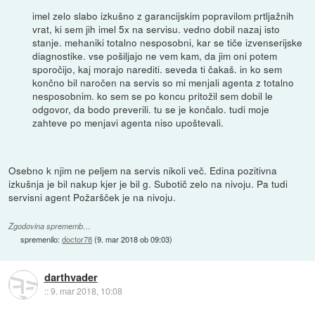
imel zelo slabo izkušno z garancijskim popravilom prtljažnih
vrat, ki sem jih imel 5x na servisu. vedno dobil nazaj isto
stanje. mehaniki totalno nesposobni, kar se tiče izvenserijske
diagnostike. vse pošiljajo ne vem kam, da jim oni potem
sporočijo, kaj morajo narediti. seveda ti čakaš. in ko sem
končno bil naročen na servis so mi menjali agenta z totalno
nesposobnim. ko sem se po koncu pritožil sem dobil le
odgovor, da bodo preverili. tu se je končalo. tudi moje
zahteve po menjavi agenta niso upoštevali.
Osebno k njim ne peljem na servis nikoli več. Edina pozitivna
izkušnja je bil nakup kjer je bil g. Subotič zelo na nivoju. Pa tudi
servisni agent Požaršček je na nivoju.
Zgodovina sprememb…
spremenilo:
doctor78
(
9. mar 2018 ob 09:03
)
darthvader
::
9. mar 2018, 10:08