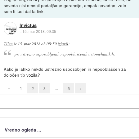
seveda nisi omenil podaljšane garancije, ampak navadno, zato
sem ti tudi dal ta link.
Invictus
::
15. mar 2018, 09:35
Tilen
je
15. mar 2018 ob 08:59
izjavil
:
pri ustrezno usposobljenih nepooblaščenih avtomehanikih.
Kako je lahko nekdo ustrezno usposobljen in nepooblaščen za
določen tip vozila?
«
1
...
2
3
5
»
Vredno ogleda ...