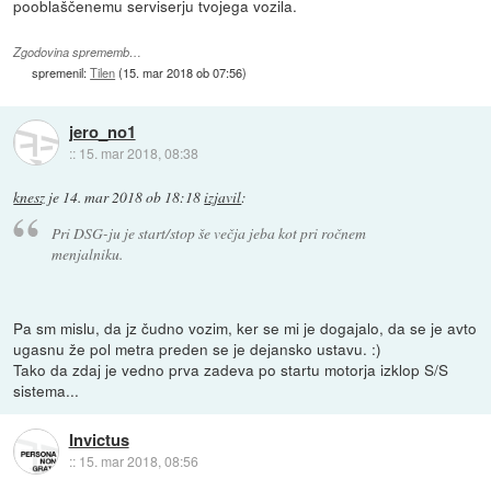
pooblaščenemu serviserju tvojega vozila.
Zgodovina sprememb…
spremenil:
Tilen
(
15. mar 2018 ob 07:56
)
jero_no1
::
15. mar 2018, 08:38
knesz
je
14. mar 2018 ob 18:18
izjavil
:
Pri DSG-ju je start/stop še večja jeba kot pri ročnem
menjalniku.
Pa sm mislu, da jz čudno vozim, ker se mi je dogajalo, da se je avto
ugasnu že pol metra preden se je dejansko ustavu. :)
Tako da zdaj je vedno prva zadeva po startu motorja izklop S/S
sistema...
Invictus
::
15. mar 2018, 08:56