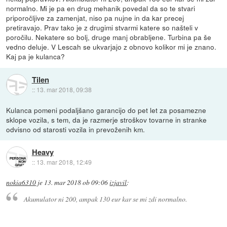
normalno. Mi je pa en drug mehanik povedal da so te stvari
priporočljive za zamenjat, niso pa nujne in da kar precej
pretiravajo. Prav tako je z drugimi stvarmi katere so našteli v
poročilu. Nekatere so bolj, druge manj obrabljene. Turbina pa še
vedno deluje. V Lescah se ukvarjajo z obnovo kolikor mi je znano.
Kaj pa je kulanca?
Tilen
::
13. mar 2018, 09:38
Kulanca pomeni podaljšano garancijo do pet let za posamezne
sklope vozila, s tem, da je razmerje stroškov tovarne in stranke
odvisno od starosti vozila in prevoženih km.
Heavy
::
13. mar 2018, 12:49
nokia6310
je
13. mar 2018 ob 09:06
izjavil
:
Akumulator ni 200, ampak 130 eur kar se mi zdi normalno.