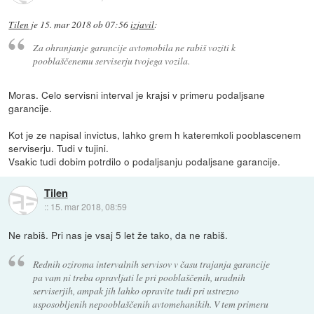
Tilen
je
15. mar 2018 ob 07:56
izjavil
:
Za ohranjanje garancije avtomobila ne rabiš voziti k
pooblaščenemu serviserju tvojega vozila.
Moras. Celo servisni interval je krajsi v primeru podaljsane
garancije.
Kot je ze napisal invictus, lahko grem h kateremkoli pooblascenem
serviserju. Tudi v tujini.
Vsakic tudi dobim potrdilo o podaljsanju podaljsane garancije.
Tilen
::
15. mar 2018, 08:59
Ne rabiš. Pri nas je vsaj 5 let že tako, da ne rabiš.
Rednih oziroma intervalnih servisov v času trajanja garancije
pa vam ni treba opravljati le pri pooblaščenih, uradnih
serviserjih, ampak jih lahko opravite tudi pri ustrezno
usposobljenih nepooblaščenih avtomehanikih. V tem primeru