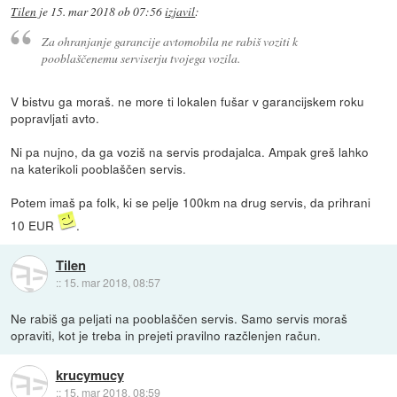
Tilen
je
15. mar 2018 ob 07:56
izjavil
:
Za ohranjanje garancije avtomobila ne rabiš voziti k
pooblaščenemu serviserju tvojega vozila.
V bistvu ga moraš. ne more ti lokalen fušar v garancijskem roku
popravljati avto.
Ni pa nujno, da ga voziš na servis prodajalca. Ampak greš lahko
na katerikoli pooblaščen servis.
Potem imaš pa folk, ki se pelje 100km na drug servis, da prihrani
10 EUR
.
Tilen
::
15. mar 2018, 08:57
Ne rabiš ga peljati na pooblaščen servis. Samo servis moraš
opraviti, kot je treba in prejeti pravilno razčlenjen račun.
krucymucy
::
15. mar 2018, 08:59