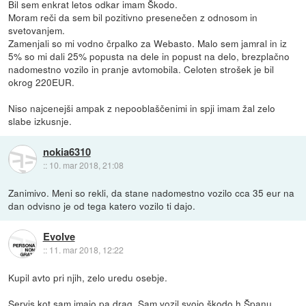
Bil sem enkrat letos odkar imam Škodo.
Moram reči da sem bil pozitivno presenečen z odnosom in
svetovanjem.
Zamenjali so mi vodno črpalko za Webasto. Malo sem jamral in iz
5% so mi dali 25% popusta na dele in popust na delo, brezplačno
nadomestno vozilo in pranje avtomobila. Celoten strošek je bil
okrog 220EUR.
Niso najcenejši ampak z nepooblaščenimi in spji imam žal zelo
slabe izkusnje.
nokia6310
::
10. mar 2018, 21:08
Zanimivo. Meni so rekli, da stane nadomestno vozilo cca 35 eur na
dan odvisno je od tega katero vozilo ti dajo.
Evolve
::
11. mar 2018, 12:22
Kupil avto pri njih, zelo uredu osebje.
Servis kot sam imajo pa drag. Sam vozil svojo škodo h Španu