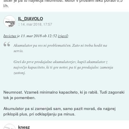
l/h.
IL_DIAVOLO
::
14. mar 2018, 17:57
Invictus
je
13. mar 2018 ob 12:52
izjavil
:
Akumulator pa res ni problematičen. Zato ni treba hodit na
servis.
Greš do prve prodajalne akumulatorjev, kupiš akumulator z
največjo kapaciteto, ki ti gre noter, pa ti ga prodajalec zamenja
zastonj.
Neumnost. Vzameš minimalno kapaciteto, ki jo rabiš. Tudi zagonski
tok je pomemben.
Akumulator pa si zamenjaš sam, samo pazit moraš, da najprej
priklopiš plus, pri odklapljanju pa minus.
knesz