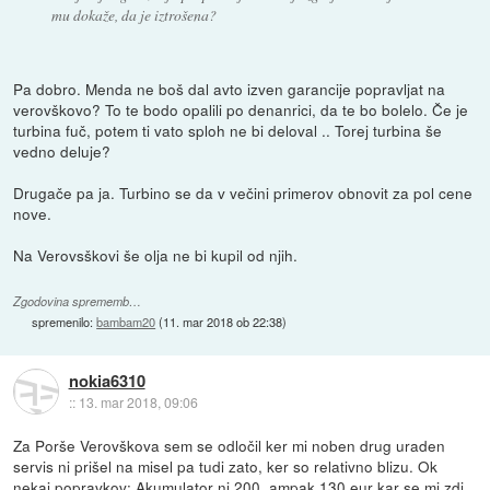
mu dokaže, da je iztrošena?
Pa dobro. Menda ne boš dal avto izven garancije popravljat na
verovškovo? To te bodo opalili po denanrici, da te bo bolelo. Če je
turbina fuč, potem ti vato sploh ne bi deloval .. Torej turbina še
vedno deluje?
Drugače pa ja. Turbino se da v večini primerov obnovit za pol cene
nove.
Na Verovsškovi še olja ne bi kupil od njih.
Zgodovina sprememb…
spremenilo:
bambam20
(
11. mar 2018 ob 22:38
)
nokia6310
::
13. mar 2018, 09:06
Za Porše Verovškova sem se odločil ker mi noben drug uraden
servis ni prišel na misel pa tudi zato, ker so relativno blizu. Ok
nekaj popravkov: Akumulator ni 200, ampak 130 eur kar se mi zdi