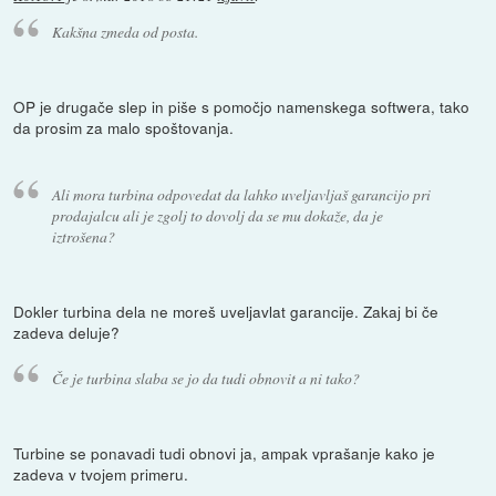
Kakšna zmeda od posta.
OP je drugače slep in piše s pomočjo namenskega softwera, tako
da prosim za malo spoštovanja.
Ali mora turbina odpovedat da lahko uveljavljaš garancijo pri
prodajalcu ali je zgolj to dovolj da se mu dokaže, da je
iztrošena?
Dokler turbina dela ne moreš uveljavlat garancije. Zakaj bi če
zadeva deluje?
Če je turbina slaba se jo da tudi obnovit a ni tako?
Turbine se ponavadi tudi obnovi ja, ampak vprašanje kako je
zadeva v tvojem primeru.