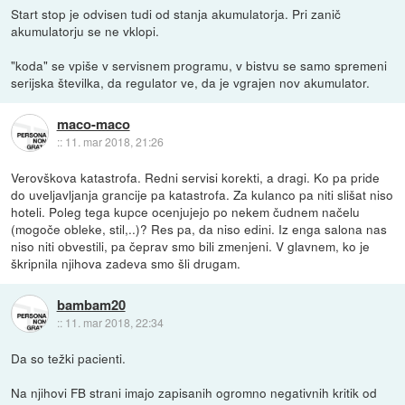
Start stop je odvisen tudi od stanja akumulatorja. Pri zanič
akumulatorju se ne vklopi.
"koda" se vpiše v servisnem programu, v bistvu se samo spremeni
serijska številka, da regulator ve, da je vgrajen nov akumulator.
maco-maco
::
11. mar 2018, 21:26
Verovškova katastrofa. Redni servisi korekti, a dragi. Ko pa pride
do uveljavljanja grancije pa katastrofa. Za kulanco pa niti slišat niso
hoteli. Poleg tega kupce ocenjujejo po nekem čudnem načelu
(mogoče obleke, stil,..)? Res pa, da niso edini. Iz enga salona nas
niso niti obvestili, pa čeprav smo bili zmenjeni. V glavnem, ko je
škripnila njihova zadeva smo šli drugam.
bambam20
::
11. mar 2018, 22:34
Da so težki pacienti.
Na njihovi FB strani imajo zapisanih ogromno negativnih kritik od