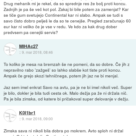
Drug mehanik mi je rekel, da so sprednje res že bolj proti koncu.
Zadnjih je pa še več kot pol. Zakaj bi bile potem za zamenjat? Kar
se tiče gum svetujejo Continental kar ni slabo. Ampak se tudi s
savo čisto dobro pelješ le da so te cenejše. Pregled zaračunajo 60
eur kar ni veliko če je vse v redu. Ve kdo za kak drug dober
predvsem pa cenejši servis?
MIHAc27
::
9. mar 2018, 08:46
To koliko je mesa na bremzah še ne pomeni, da so dobre. Če jih z
nepravilno rabo 'zažgeš' so lahko slabše kot tiste proti koncu.
Ampak če grejo skozi tehničnega, potem jih jaz ne bi menjal.
Jaz sem imel enkrat Savo na avtu, pa je ne bi imel nikoli več. Super
je bilo, dokler je bila tudi cesta ok. Malo dežja pa že ni držala nič.
Pa je bila zimska, od katere bi pričakoval super delovanje v dežju.
K0l1br1
::
9. mar 2018, 09:00
Zimska sava ni nikoli bila dobra po mokrem. Avto sploh ni držal