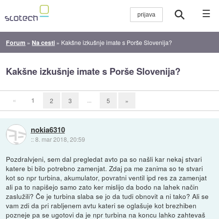
☰
Forum
»
Na cesti
»
Kakšne izkušnje imate s Porše Slovenija?
Kakšne izkušnje imate s Porše Slovenija?
«
1
...
2
3
5
»
nokia6310
::
8. mar 2018, 20:59
Pozdralvjeni, sem dal pregledat avto pa so našli kar nekaj stvari
katere bi bilo potrebno zamenjat. Zdaj pa me zanima so te stvari
kot so npr turbina, akumulator, povratni ventil ipd res za zamenjat
ali pa to napišejo samo zato ker mislijo da bodo na lahek način
zaslužili? Če je turbina slaba se jo da tudi obnovit a ni tako? Ali se
vam zdi da pri rabljenem avtu kateri se oglašuje kot brezhiben
pozneje pa se ugotovi da je npr turbina na koncu lahko zahtevaš