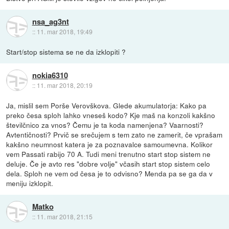
nsa_ag3nt
::
11. mar 2018, 19:49
Start/stop sistema se ne da izklopiti ?
nokia6310
::
11. mar 2018, 20:19
Ja, mislil sem Porše Verovškova. Glede akumulatorja: Kako pa
preko česa sploh lahko vneseš kodo? Kje maš na konzoli kakšno
številčnico za vnos? Čemu je ta koda namenjena? Vaarnosti?
Avtentičnosti? Prvič se srečujem s tem zato ne zamerit, če vprašam
kakšno neumnost katera je za poznavalce samoumevna. Kolikor
vem Passati rabijo 70 A. Tudi meni trenutno start stop sistem ne
deluje. Če je avto res "dobre volje" včasih start stop sistem celo
dela. Sploh ne vem od česa je to odvisno? Menda pa se ga da v
meniju izklopit.
Matko
::
11. mar 2018, 21:15