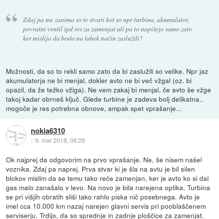
Zdaj pa me zanima so te stvari kot so npr turbina, akumulator,
povratni ventil ipd res za zamenjat ali pa to napišejo samo zato
ker mislijo da bodo na lahek način zaslužili?
Možnosti, da so to rekli samo zato da bi zaslužili so velike. Npr jaz
akumulatorja ne bi menjal, dokler avto ne bi več vžgal (oz. bi
opazil, da že težko vžiga). Ne vem zakaj bi menjal, če avto še vžge
takoj kadar obrneš ključ. Glede turbine je zadeva bolj delikatna..
mogoče je res potrebna obnove, ampak spet vprašanje...
nokia6310
::
9. mar 2018, 08:28
Ok najprej da odgovorim na prvo vprašanje. Ne, še nisem našel
voznika. Zdaj pa naprej. Prva stvar ki je šla na avtu je bil silen
blokov mislim da se temu tako reče zamenjan, ker je avto ko si dal
gas malo zanašalo v levo. Na novo je bila narejena optika. Turbina
se pri višjih obratih sliši tako rahlo piska nič posebnega. Avto je
imel cca 10.000 km nazaj narejen glavni servis pri pooblaščenem
serviserju. Trdijo, da so sprednje in zadnje ploščice za zamenjat.