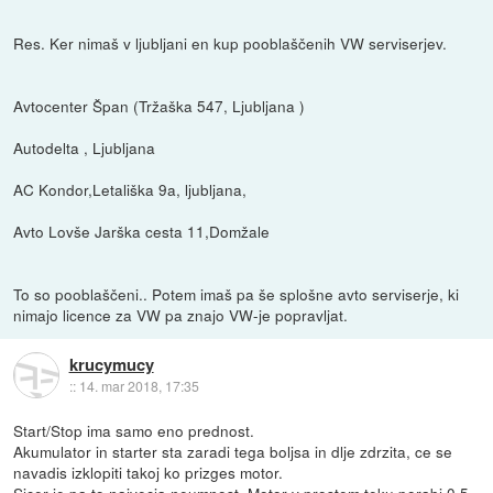
Res. Ker nimaš v ljubljani en kup pooblaščenih VW serviserjev.
Avtocenter Špan (Tržaška 547, Ljubljana )
Autodelta , Ljubljana
AC Kondor,Letališka 9a, ljubljana,
Avto Lovše Jarška cesta 11,Domžale
To so pooblaščeni.. Potem imaš pa še splošne avto serviserje, ki
nimajo licence za VW pa znajo VW-je popravljat.
krucymucy
::
14. mar 2018, 17:35
Start/Stop ima samo eno prednost.
Akumulator in starter sta zaradi tega boljsa in dlje zdrzita, ce se
navadis izklopiti takoj ko prizges motor.
Sicer je pa to najvecja neumnost. Motor v prostem teku porabi 0,5