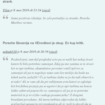
strank.
Tilen
je
8. mar 2018 ob 23:24
izjavil
:
Same pozitivne izkušnje. Se zelo potrudijo za stranke. Porsche
Maribor, recimo.
Porsche Slovenija na VErovškovi je obup. En kup kritik.
nokia6310
je
8. mar 2018 ob 20:59
izjavil
:
Pozdralvjeni, sem dal pregledat avto pa so našli kar nekaj stvari
katere bi bilo potrebno zamenjat. Zdaj pa me zanima so te stvari
kot so npr turbina, akumulator, povratni ventil ipd res za
zamenjat ali pa to napišejo samo zato ker mislijo da bodo na
lahek način zaslužili? Če je turbina slaba se jo da tudi obnovit a
ni tako? Ali se vam zdi da pri rabljenem avtu kateri se oglašuje
kot brezhiben pozneje pa se ugotovi da je npr turbina na koncu
lahko zahtevaš popravilo oz. zamenjavo ali pa je to potrošni
material in je to riziko vsakega posameznika? Z drugimi
besedami povedano: Ali mora turbina odpovedat da lahko
uveljavljaš garancijo pri prodajalcu ali je zgolj to dovolj da se