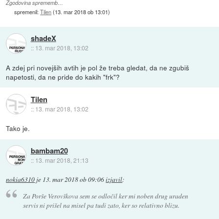
Zgodovina sprememb…
spremenil:
Tilen
(
13. mar 2018 ob 13:01
)
shadeX
::
13. mar 2018, 13:02
A zdej pri novejših avtih je pol že treba gledat, da ne zgubiš
napetosti, da ne pride do kakih "frk"?
Tilen
::
13. mar 2018, 13:02
Tako je.
bambam20
::
13. mar 2018, 21:13
nokia6310
je
13. mar 2018 ob 09:06
izjavil
:
Za Porše Verovškova sem se odločil ker mi noben drug uraden
servis ni prišel na misel pa tudi zato, ker so relativno blizu.