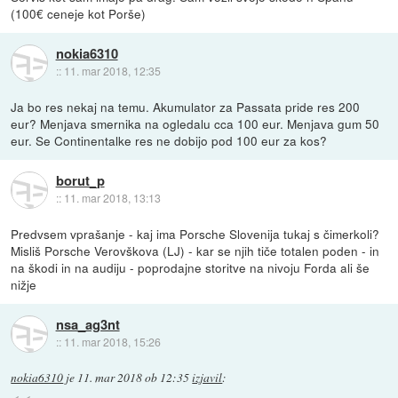
(100€ ceneje kot Porše)
nokia6310
::
11. mar 2018, 12:35
Ja bo res nekaj na temu. Akumulator za Passata pride res 200
eur? Menjava smernika na ogledalu cca 100 eur. Menjava gum 50
eur. Se Continentalke res ne dobijo pod 100 eur za kos?
borut_p
::
11. mar 2018, 13:13
Predvsem vprašanje - kaj ima Porsche Slovenija tukaj s čimerkoli?
Misliš Porsche Verovškova (LJ) - kar se njih tiče totalen poden - in
na škodi in na audiju - poprodajne storitve na nivoju Forda ali še
nižje
nsa_ag3nt
::
11. mar 2018, 15:26
nokia6310
je
11. mar 2018 ob 12:35
izjavil
: