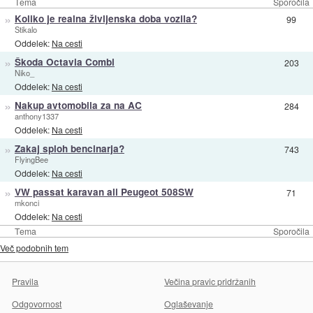
Tema
Sporočila
»
Koliko je realna življenska doba vozila?
99
Stikalo
Oddelek:
Na cesti
»
Škoda Octavia Combi
203
Niko_
Oddelek:
Na cesti
»
Nakup avtomobila za na AC
284
anthony1337
Oddelek:
Na cesti
»
Zakaj sploh bencinarja?
743
FlyingBee
Oddelek:
Na cesti
»
VW passat karavan ali Peugeot 508SW
71
mkonci
Oddelek:
Na cesti
Tema
Sporočila
Več podobnih tem
Pravila
Večina pravic pridržanih
Odgovornost
Oglaševanje