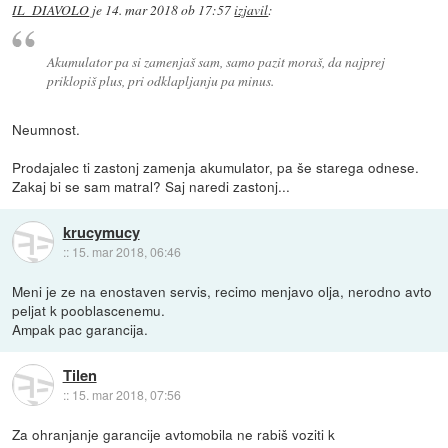
IL_DIAVOLO
je
14. mar 2018 ob 17:57
izjavil
:
Akumulator pa si zamenjaš sam, samo pazit moraš, da najprej
priklopiš plus, pri odklapljanju pa minus.
Neumnost.
Prodajalec ti zastonj zamenja akumulator, pa še starega odnese.
Zakaj bi se sam matral? Saj naredi zastonj...
krucymucy
::
15. mar 2018, 06:46
Meni je ze na enostaven servis, recimo menjavo olja, nerodno avto
peljat k pooblascenemu.
Ampak pac garancija.
Tilen
::
15. mar 2018, 07:56
Za ohranjanje garancije avtomobila ne rabiš voziti k