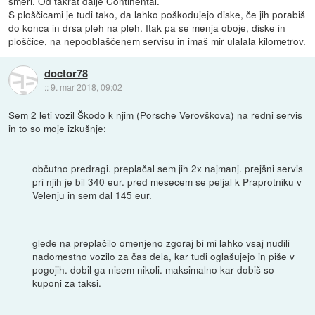
smeri. Od takrat dalje Continental.
S ploščicami je tudi tako, da lahko poškodujejo diske, če jih porabiš
do konca in drsa pleh na pleh. Itak pa se menja oboje, diske in
ploščice, na nepooblaščenem servisu in imaš mir ulalala kilometrov.
doctor78
::
9. mar 2018, 09:02
Sem 2 leti vozil Škodo k njim (Porsche Verovškova) na redni servis
in to so moje izkušnje:
občutno predragi. preplačal sem jih 2x najmanj. prejšni servis
pri njih je bil 340 eur. pred mesecem se peljal k Praprotniku v
Velenju in sem dal 145 eur.
glede na preplačilo omenjeno zgoraj bi mi lahko vsaj nudili
nadomestno vozilo za čas dela, kar tudi oglašujejo in piše v
pogojih. dobil ga nisem nikoli. maksimalno kar dobiš so
kuponi za taksi.