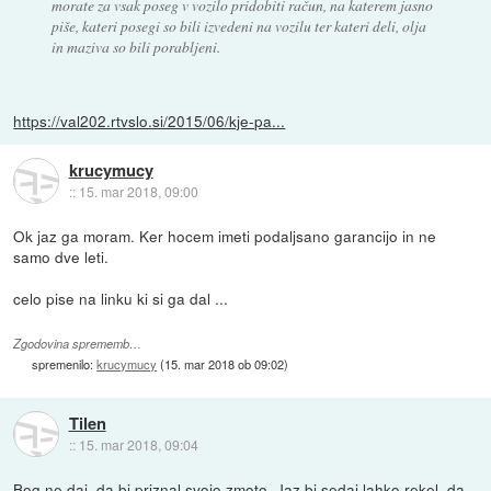
morate za vsak poseg v vozilo pridobiti račun, na katerem jasno
piše, kateri posegi so bili izvedeni na vozilu ter kateri deli, olja
in maziva so bili porabljeni.
https://val202.rtvslo.si/2015/06/kje-pa...
krucymucy
::
15. mar 2018, 09:00
Ok jaz ga moram. Ker hocem imeti podaljsano garancijo in ne
samo dve leti.
celo pise na linku ki si ga dal ...
Zgodovina sprememb…
spremenilo:
krucymucy
(
15. mar 2018 ob 09:02
)
Tilen
::
15. mar 2018, 09:04
Bog ne daj, da bi priznal svojo zmoto. Jaz bi sedaj lahko rekel, da