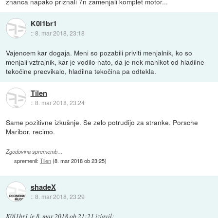
znanca napako priznali 7n zamenjali komplet motor...
K0l1br1
::
8. mar 2018, 23:18
Vajencem kar dogaja. Meni so pozabili priviti menjalnik, ko so
menjali vztrajnik, kar je vodilo nato, da je nek manikot od hladilne
tekočine precvikalo, hladilna tekočina pa odtekla.
Tilen
::
8. mar 2018, 23:24
Same pozitivne izkušnje. Se zelo potrudijo za stranke. Porsche
Maribor, recimo.
Zgodovina sprememb…
spremenil:
Tilen
(
8. mar 2018 ob 23:25
)
shadeX
::
8. mar 2018, 23:29
K0l1br1
je
8. mar 2018 ob 21:21
izjavil
: