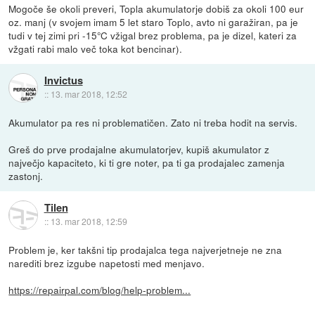
Mogoče še okoli preveri, Topla akumulatorje dobiš za okoli 100 eur
oz. manj (v svojem imam 5 let staro Toplo, avto ni garažiran, pa je
tudi v tej zimi pri -15°C vžigal brez problema, pa je dizel, kateri za
vžgati rabi malo več toka kot bencinar).
Invictus
::
13. mar 2018, 12:52
Akumulator pa res ni problematičen. Zato ni treba hodit na servis.
Greš do prve prodajalne akumulatorjev, kupiš akumulator z
največjo kapaciteto, ki ti gre noter, pa ti ga prodajalec zamenja
zastonj.
Tilen
::
13. mar 2018, 12:59
Problem je, ker takšni tip prodajalca tega najverjetneje ne zna
narediti brez izgube napetosti med menjavo.
https://repairpal.com/blog/help-problem...