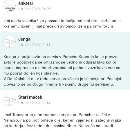
anketar
::
8. mar 2018, 21:26
a si najdu voznika? za passata te hočjo nafukat brez skrbi, pej h
kkšnemu izven lj, mal prečekiri avtomobilizem pa bmw forum
Jenga
::
8. mar 2018, 22:11
Kolega je peljal avto na servis v Porsche Koper in ko je prevzel
avto je ugotovil da se prtljažnik še vedno ni odpiral tako kot bi
moral, čeprav so mu hoteli zaračunati pa še z voznikovih vrat so
mu pobrali dol en kos plastike.
V Domžalah je en v redu servis pa včasih je bil nekje pri Postojni.
Obvezno še po drugo mnenje h kakemu drugemu serviserju.
Stari maček
::
8. mar 2018, 23:14
Imel Transporterja ne rednem servisu pri Porscheju....šel v
Nemčijo, na pol poti odteče olje, ker en vajenec ni zategnil vijaka
na karterju...čez teden dni mašina ribne. Na srečo so zaradi