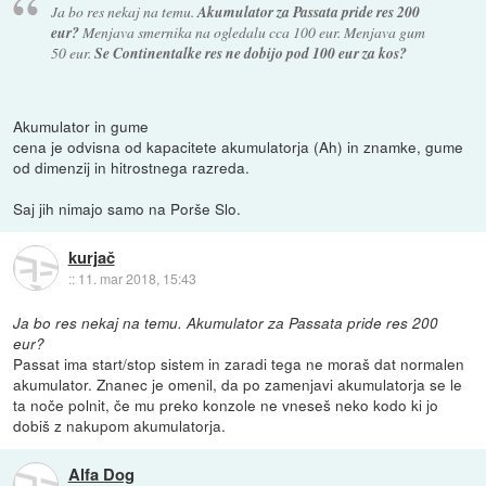
Ja bo res nekaj na temu.
Akumulator za Passata pride res 200
eur?
Menjava smernika na ogledalu cca 100 eur. Menjava gum
50 eur.
Se Continentalke res ne dobijo pod 100 eur za kos?
Akumulator in gume
cena je odvisna od kapacitete akumulatorja (Ah) in znamke, gume
od dimenzij in hitrostnega razreda.
Saj jih nimajo samo na Porše Slo.
kurjač
::
11. mar 2018, 15:43
Ja bo res nekaj na temu. Akumulator za Passata pride res 200
eur?
Passat ima start/stop sistem in zaradi tega ne moraš dat normalen
akumulator. Znanec je omenil, da po zamenjavi akumulatorja se le
ta noče polnit, če mu preko konzole ne vneseš neko kodo ki jo
dobiš z nakupom akumulatorja.
Alfa Dog