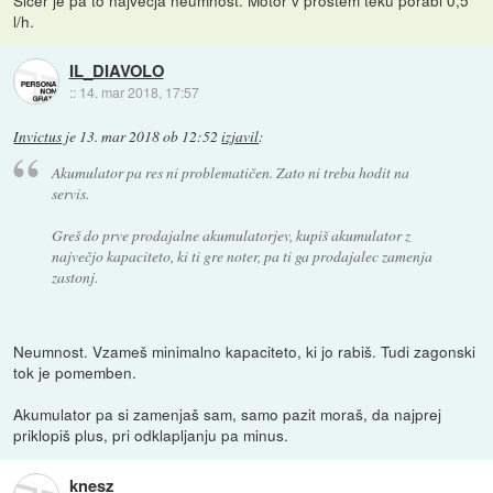
l/h.
IL_DIAVOLO
::
14. mar 2018, 17:57
Invictus
je
13. mar 2018 ob 12:52
izjavil
:
Akumulator pa res ni problematičen. Zato ni treba hodit na
servis.
Greš do prve prodajalne akumulatorjev, kupiš akumulator z
največjo kapaciteto, ki ti gre noter, pa ti ga prodajalec zamenja
zastonj.
Neumnost. Vzameš minimalno kapaciteto, ki jo rabiš. Tudi zagonski
tok je pomemben.
Akumulator pa si zamenjaš sam, samo pazit moraš, da najprej
priklopiš plus, pri odklapljanju pa minus.
knesz