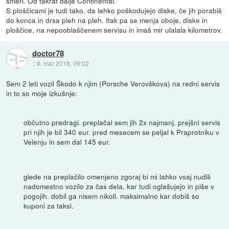
smeri. Od takrat dalje Continental.
S ploščicami je tudi tako, da lahko poškodujejo diske, če jih porabiš
do konca in drsa pleh na pleh. Itak pa se menja oboje, diske in
ploščice, na nepooblaščenem servisu in imaš mir ulalala kilometrov.
doctor78
::
9. mar 2018, 09:02
Sem 2 leti vozil Škodo k njim (Porsche Verovškova) na redni servis
in to so moje izkušnje:
občutno predragi. preplačal sem jih 2x najmanj. prejšni servis
pri njih je bil 340 eur. pred mesecem se peljal k Praprotniku v
Velenju in sem dal 145 eur.
glede na preplačilo omenjeno zgoraj bi mi lahko vsaj nudili
nadomestno vozilo za čas dela, kar tudi oglašujejo in piše v
pogojih. dobil ga nisem nikoli. maksimalno kar dobiš so
kuponi za taksi.