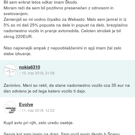
Bil sem enkrat letos odkar imam Škodo.
Moram reči da sem bil pozitivno presenečen z odnosom in
svetovanjem.
Zamenjali so mi vodno črpalko za Webasto. Malo sem jamral in iz
5% so mi dali 25% popusta na dele in popust na delo, brezplačno
nadomestno vozilo in pranje avtomobila. Celoten strošek je bil
okrog 220EUR.
Niso najcenejši ampak z nepooblaščenimi in spji imam žal zelo
slabe izkusnje.
nokia6310
::
10. mar 2018, 21:08
Zanimivo. Meni so rekli, da stane nadomestno vozilo cca 35 eur na
dan odvisno je od tega katero vozilo ti dajo.
Evolve
::
11. mar 2018, 12:22
Kupil avto pri njih, zelo uredu osebje.
Servis kot sam imajo pa drag. Sam vozil svojo škodo h Španu