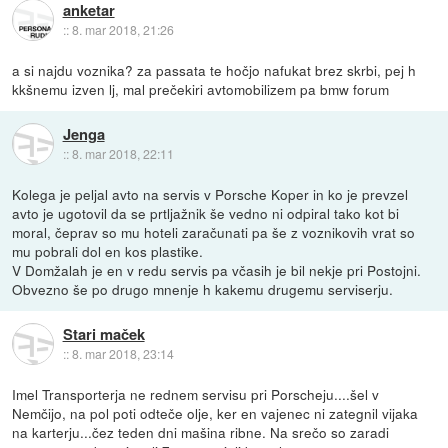
anketar
::
8. mar 2018, 21:26
a si najdu voznika? za passata te hočjo nafukat brez skrbi, pej h
kkšnemu izven lj, mal prečekiri avtomobilizem pa bmw forum
Jenga
::
8. mar 2018, 22:11
Kolega je peljal avto na servis v Porsche Koper in ko je prevzel
avto je ugotovil da se prtljažnik še vedno ni odpiral tako kot bi
moral, čeprav so mu hoteli zaračunati pa še z voznikovih vrat so
mu pobrali dol en kos plastike.
V Domžalah je en v redu servis pa včasih je bil nekje pri Postojni.
Obvezno še po drugo mnenje h kakemu drugemu serviserju.
Stari maček
::
8. mar 2018, 23:14
Imel Transporterja ne rednem servisu pri Porscheju....šel v
Nemčijo, na pol poti odteče olje, ker en vajenec ni zategnil vijaka
na karterju...čez teden dni mašina ribne. Na srečo so zaradi