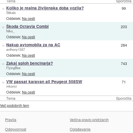
Tema
Sporočila
»
Koliko je realna življenska doba vozila?
99
Stikalo
Oddelek:
Na cesti
»
Škoda Octavia Combi
203
Niko_
Oddelek:
Na cesti
»
Nakup avtomobila za na AC
284
anthony1337
Oddelek:
Na cesti
»
Zakaj sploh bencinarja?
743
FlyingBee
Oddelek:
Na cesti
»
VW passat karavan ali Peugeot 508SW
71
mkonci
Oddelek:
Na cesti
Tema
Sporočila
Več podobnih tem
Pravila
Večina pravic pridržanih
Odgovornost
Oglaševanje