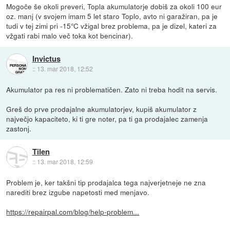
Mogoče še okoli preveri, Topla akumulatorje dobiš za okoli 100 eur
oz. manj (v svojem imam 5 let staro Toplo, avto ni garažiran, pa je
tudi v tej zimi pri -15°C vžigal brez problema, pa je dizel, kateri za
vžgati rabi malo več toka kot bencinar).
Invictus
::
13. mar 2018, 12:52
Akumulator pa res ni problematičen. Zato ni treba hodit na servis.
Greš do prve prodajalne akumulatorjev, kupiš akumulator z
največjo kapaciteto, ki ti gre noter, pa ti ga prodajalec zamenja
zastonj.
Tilen
::
13. mar 2018, 12:59
Problem je, ker takšni tip prodajalca tega najverjetneje ne zna
narediti brez izgube napetosti med menjavo.
https://repairpal.com/blog/help-problem...