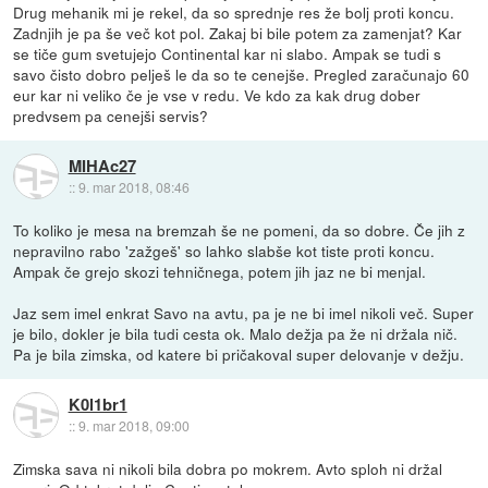
Drug mehanik mi je rekel, da so sprednje res že bolj proti koncu.
Zadnjih je pa še več kot pol. Zakaj bi bile potem za zamenjat? Kar
se tiče gum svetujejo Continental kar ni slabo. Ampak se tudi s
savo čisto dobro pelješ le da so te cenejše. Pregled zaračunajo 60
eur kar ni veliko če je vse v redu. Ve kdo za kak drug dober
predvsem pa cenejši servis?
MIHAc27
::
9. mar 2018, 08:46
To koliko je mesa na bremzah še ne pomeni, da so dobre. Če jih z
nepravilno rabo 'zažgeš' so lahko slabše kot tiste proti koncu.
Ampak če grejo skozi tehničnega, potem jih jaz ne bi menjal.
Jaz sem imel enkrat Savo na avtu, pa je ne bi imel nikoli več. Super
je bilo, dokler je bila tudi cesta ok. Malo dežja pa že ni držala nič.
Pa je bila zimska, od katere bi pričakoval super delovanje v dežju.
K0l1br1
::
9. mar 2018, 09:00
Zimska sava ni nikoli bila dobra po mokrem. Avto sploh ni držal