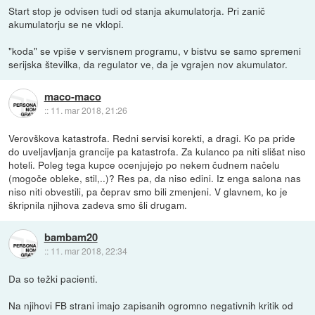
Start stop je odvisen tudi od stanja akumulatorja. Pri zanič
akumulatorju se ne vklopi.
"koda" se vpiše v servisnem programu, v bistvu se samo spremeni
serijska številka, da regulator ve, da je vgrajen nov akumulator.
maco-maco
::
11. mar 2018, 21:26
Verovškova katastrofa. Redni servisi korekti, a dragi. Ko pa pride
do uveljavljanja grancije pa katastrofa. Za kulanco pa niti slišat niso
hoteli. Poleg tega kupce ocenjujejo po nekem čudnem načelu
(mogoče obleke, stil,..)? Res pa, da niso edini. Iz enga salona nas
niso niti obvestili, pa čeprav smo bili zmenjeni. V glavnem, ko je
škripnila njihova zadeva smo šli drugam.
bambam20
::
11. mar 2018, 22:34
Da so težki pacienti.
Na njihovi FB strani imajo zapisanih ogromno negativnih kritik od