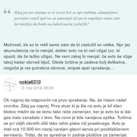
Zdaj pa me zanima so te stvari kot so npr turbina, akumulator,
povratni ventil ipd res za zamenjat ali pa to napišejo samo zato
ker mislijo da bodo na lahek način zaslužili?
Možnosti, da so to rekli samo zato da bi zaslužili so velike. Npr jaz
akumulatorja ne bi menjal, dokler avto ne bi več vžgal (oz. bi
opazil, da že težko vžiga). Ne vem zakaj bi menjal, če avto še vžge
takoj kadar obrneš ključ. Glede turbine je zadeva bolj delikatna..
mogoče je res potrebna obnove, ampak spet vprašanje...
nokia6310
::
9. mar 2018, 08:28
Ok najprej da odgovorim na prvo vprašanje. Ne, še nisem našel
voznika. Zdaj pa naprej. Prva stvar ki je šla na avtu je bil silen
blokov mislim da se temu tako reče zamenjan, ker je avto ko si dal
gas malo zanašalo v levo. Na novo je bila narejena optika. Turbina
se pri višjih obratih sliši tako rahlo piska nič posebnega. Avto je
imel cca 10.000 km nazaj narejen glavni servis pri pooblaščenem
serviserju. Trdijo, da so sprednje in zadnje ploščice za zamenjat.