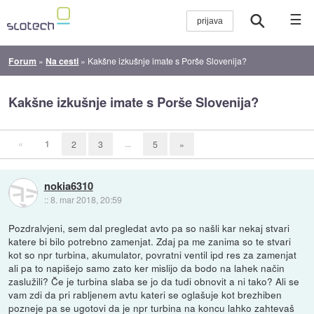
☰
Forum
»
Na cesti
»
Kakšne izkušnje imate s Porše Slovenija?
Kakšne izkušnje imate s Porše Slovenija?
«
1
...
2
3
5
»
nokia6310
::
8. mar 2018, 20:59
Pozdralvjeni, sem dal pregledat avto pa so našli kar nekaj stvari
katere bi bilo potrebno zamenjat. Zdaj pa me zanima so te stvari
kot so npr turbina, akumulator, povratni ventil ipd res za zamenjat
ali pa to napišejo samo zato ker mislijo da bodo na lahek način
zaslužili? Če je turbina slaba se jo da tudi obnovit a ni tako? Ali se
vam zdi da pri rabljenem avtu kateri se oglašuje kot brezhiben
pozneje pa se ugotovi da je npr turbina na koncu lahko zahtevaš