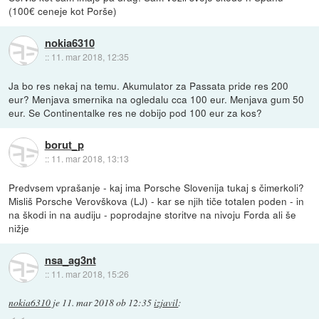
(100€ ceneje kot Porše)
nokia6310
::
11. mar 2018, 12:35
Ja bo res nekaj na temu. Akumulator za Passata pride res 200
eur? Menjava smernika na ogledalu cca 100 eur. Menjava gum 50
eur. Se Continentalke res ne dobijo pod 100 eur za kos?
borut_p
::
11. mar 2018, 13:13
Predvsem vprašanje - kaj ima Porsche Slovenija tukaj s čimerkoli?
Misliš Porsche Verovškova (LJ) - kar se njih tiče totalen poden - in
na škodi in na audiju - poprodajne storitve na nivoju Forda ali še
nižje
nsa_ag3nt
::
11. mar 2018, 15:26
nokia6310
je
11. mar 2018 ob 12:35
izjavil
: