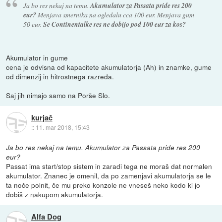
Ja bo res nekaj na temu.
Akumulator za Passata pride res 200
eur?
Menjava smernika na ogledalu cca 100 eur. Menjava gum
50 eur.
Se Continentalke res ne dobijo pod 100 eur za kos?
Akumulator in gume
cena je odvisna od kapacitete akumulatorja (Ah) in znamke, gume
od dimenzij in hitrostnega razreda.
Saj jih nimajo samo na Porše Slo.
kurjač
::
11. mar 2018, 15:43
Ja bo res nekaj na temu. Akumulator za Passata pride res 200
eur?
Passat ima start/stop sistem in zaradi tega ne moraš dat normalen
akumulator. Znanec je omenil, da po zamenjavi akumulatorja se le
ta noče polnit, če mu preko konzole ne vneseš neko kodo ki jo
dobiš z nakupom akumulatorja.
Alfa Dog