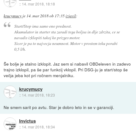
::
14. mar 2018, 18:18
krucymucy
je
14. mar 2018 ob 17:35
izjavil
:
Start/Stop ima samo eno prednost.
Akumulator in starter sta zaradi tega boljsa in dlje zdrzita, ce se
navadis izklopiti takoj ko prizges motor.
Sicer je pa to najvecja neumnost. Motor v prostem teku porabi
0,5 l/h.
Še bolje je stalno izklopit. Jaz sem si nabavil OBDeleven in zadevo
trajno izklopil, pa še par funkcij vklopil. Pri DSG-ju je start/stop še
večja jeba kot pri ročnem menjalniku.
krucymucy
::
14. mar 2018, 18:23
Ne smem sarit po avtu. Star je dobro leto in se v garanciji.
Invictus
::
14. mar 2018, 18:34