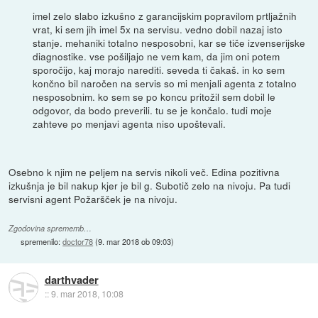
imel zelo slabo izkušno z garancijskim popravilom prtljažnih
vrat, ki sem jih imel 5x na servisu. vedno dobil nazaj isto
stanje. mehaniki totalno nesposobni, kar se tiče izvenserijske
diagnostike. vse pošiljajo ne vem kam, da jim oni potem
sporočijo, kaj morajo narediti. seveda ti čakaš. in ko sem
končno bil naročen na servis so mi menjali agenta z totalno
nesposobnim. ko sem se po koncu pritožil sem dobil le
odgovor, da bodo preverili. tu se je končalo. tudi moje
zahteve po menjavi agenta niso upoštevali.
Osebno k njim ne peljem na servis nikoli več. Edina pozitivna
izkušnja je bil nakup kjer je bil g. Subotič zelo na nivoju. Pa tudi
servisni agent Požaršček je na nivoju.
Zgodovina sprememb…
spremenilo:
doctor78
(
9. mar 2018 ob 09:03
)
darthvader
::
9. mar 2018, 10:08