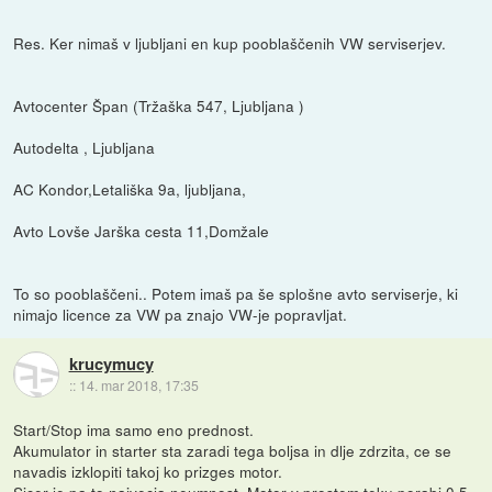
Res. Ker nimaš v ljubljani en kup pooblaščenih VW serviserjev.
Avtocenter Špan (Tržaška 547, Ljubljana )
Autodelta , Ljubljana
AC Kondor,Letališka 9a, ljubljana,
Avto Lovše Jarška cesta 11,Domžale
To so pooblaščeni.. Potem imaš pa še splošne avto serviserje, ki
nimajo licence za VW pa znajo VW-je popravljat.
krucymucy
::
14. mar 2018, 17:35
Start/Stop ima samo eno prednost.
Akumulator in starter sta zaradi tega boljsa in dlje zdrzita, ce se
navadis izklopiti takoj ko prizges motor.
Sicer je pa to najvecja neumnost. Motor v prostem teku porabi 0,5