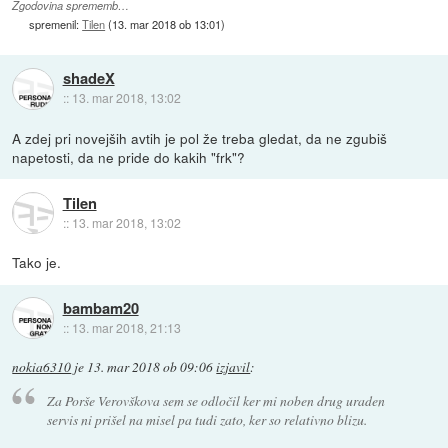
Zgodovina sprememb…
spremenil:
Tilen
(
13. mar 2018 ob 13:01
)
shadeX
::
13. mar 2018, 13:02
A zdej pri novejših avtih je pol že treba gledat, da ne zgubiš
napetosti, da ne pride do kakih "frk"?
Tilen
::
13. mar 2018, 13:02
Tako je.
bambam20
::
13. mar 2018, 21:13
nokia6310
je
13. mar 2018 ob 09:06
izjavil
:
Za Porše Verovškova sem se odločil ker mi noben drug uraden
servis ni prišel na misel pa tudi zato, ker so relativno blizu.