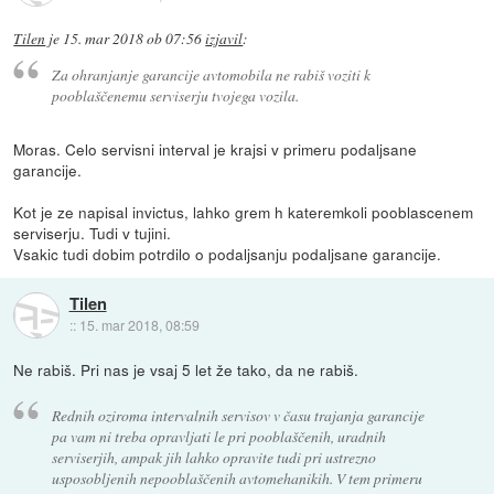
Tilen
je
15. mar 2018 ob 07:56
izjavil
:
Za ohranjanje garancije avtomobila ne rabiš voziti k
pooblaščenemu serviserju tvojega vozila.
Moras. Celo servisni interval je krajsi v primeru podaljsane
garancije.
Kot je ze napisal invictus, lahko grem h kateremkoli pooblascenem
serviserju. Tudi v tujini.
Vsakic tudi dobim potrdilo o podaljsanju podaljsane garancije.
Tilen
::
15. mar 2018, 08:59
Ne rabiš. Pri nas je vsaj 5 let že tako, da ne rabiš.
Rednih oziroma intervalnih servisov v času trajanja garancije
pa vam ni treba opravljati le pri pooblaščenih, uradnih
serviserjih, ampak jih lahko opravite tudi pri ustrezno
usposobljenih nepooblaščenih avtomehanikih. V tem primeru