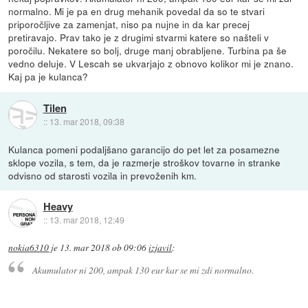
normalno. Mi je pa en drug mehanik povedal da so te stvari
priporočljive za zamenjat, niso pa nujne in da kar precej
pretiravajo. Prav tako je z drugimi stvarmi katere so našteli v
poročilu. Nekatere so bolj, druge manj obrabljene. Turbina pa še
vedno deluje. V Lescah se ukvarjajo z obnovo kolikor mi je znano.
Kaj pa je kulanca?
Tilen
::
13. mar 2018, 09:38
Kulanca pomeni podaljšano garancijo do pet let za posamezne
sklope vozila, s tem, da je razmerje stroškov tovarne in stranke
odvisno od starosti vozila in prevoženih km.
Heavy
::
13. mar 2018, 12:49
nokia6310
je
13. mar 2018 ob 09:06
izjavil
:
Akumulator ni 200, ampak 130 eur kar se mi zdi normalno.