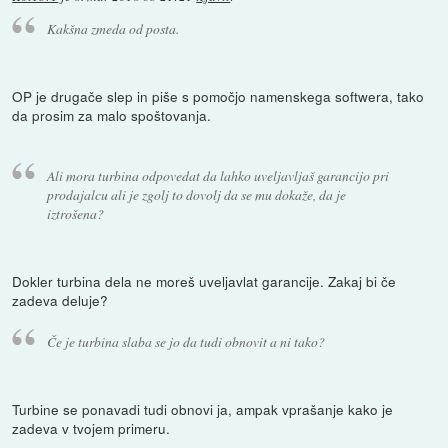
Kakšna zmeda od posta.
OP je drugače slep in piše s pomočjo namenskega softwera, tako
da prosim za malo spoštovanja.
Ali mora turbina odpovedat da lahko uveljavljaš garancijo pri
prodajalcu ali je zgolj to dovolj da se mu dokaže, da je
iztrošena?
Dokler turbina dela ne moreš uveljavlat garancije. Zakaj bi če
zadeva deluje?
Če je turbina slaba se jo da tudi obnovit a ni tako?
Turbine se ponavadi tudi obnovi ja, ampak vprašanje kako je
zadeva v tvojem primeru.