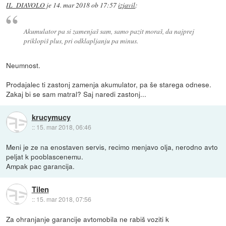
IL_DIAVOLO
je
14. mar 2018 ob 17:57
izjavil
:
Akumulator pa si zamenjaš sam, samo pazit moraš, da najprej
priklopiš plus, pri odklapljanju pa minus.
Neumnost.
Prodajalec ti zastonj zamenja akumulator, pa še starega odnese.
Zakaj bi se sam matral? Saj naredi zastonj...
krucymucy
::
15. mar 2018, 06:46
Meni je ze na enostaven servis, recimo menjavo olja, nerodno avto
peljat k pooblascenemu.
Ampak pac garancija.
Tilen
::
15. mar 2018, 07:56
Za ohranjanje garancije avtomobila ne rabiš voziti k