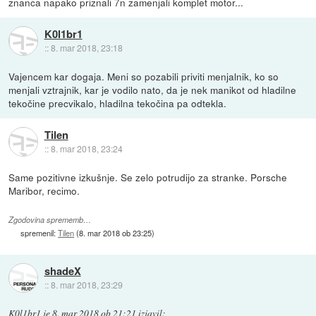
znanca napako priznali 7n zamenjali komplet motor...
K0l1br1
::
8. mar 2018, 23:18
Vajencem kar dogaja. Meni so pozabili priviti menjalnik, ko so
menjali vztrajnik, kar je vodilo nato, da je nek manikot od hladilne
tekočine precvikalo, hladilna tekočina pa odtekla.
Tilen
::
8. mar 2018, 23:24
Same pozitivne izkušnje. Se zelo potrudijo za stranke. Porsche
Maribor, recimo.
Zgodovina sprememb…
spremenil:
Tilen
(
8. mar 2018 ob 23:25
)
shadeX
::
8. mar 2018, 23:29
K0l1br1
je
8. mar 2018 ob 21:21
izjavil
: