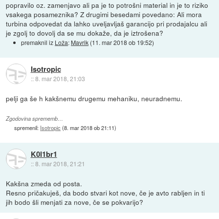
popravilo oz. zamenjavo ali pa je to potrošni material in je to riziko
vsakega posameznika? Z drugimi besedami povedano: Ali mora
turbina odpovedat da lahko uveljavljaš garancijo pri prodajalcu ali
je zgolj to dovolj da se mu dokaže, da je iztrošena?
premaknil iz
Loža
:
Mavrik
(
11. mar 2018 ob 19:52
)
Isotropic
::
8. mar 2018, 21:03
pelji ga še h kakšnemu drugemu mehaniku, neuradnemu.
Zgodovina sprememb…
spremenil:
Isotropic
(
8. mar 2018 ob 21:11
)
K0l1br1
::
8. mar 2018, 21:21
Kakšna zmeda od posta.
Resno pričakuješ, da bodo stvari kot nove, če je avto rabljen in ti
jih bodo šli menjati za nove, če se pokvarijo?