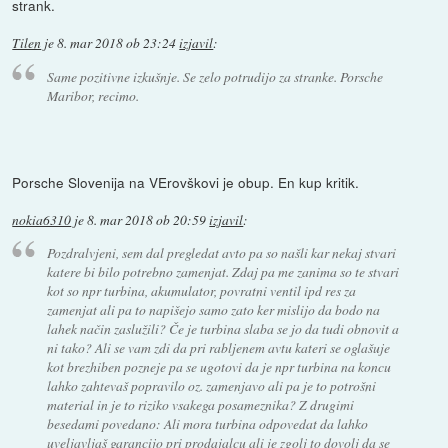
strank.
Tilen
je
8. mar 2018 ob 23:24
izjavil
:
Same pozitivne izkušnje. Se zelo potrudijo za stranke. Porsche
Maribor, recimo.
Porsche Slovenija na VErovškovi je obup. En kup kritik.
nokia6310
je
8. mar 2018 ob 20:59
izjavil
:
Pozdralvjeni, sem dal pregledat avto pa so našli kar nekaj stvari
katere bi bilo potrebno zamenjat. Zdaj pa me zanima so te stvari
kot so npr turbina, akumulator, povratni ventil ipd res za
zamenjat ali pa to napišejo samo zato ker mislijo da bodo na
lahek način zaslužili? Če je turbina slaba se jo da tudi obnovit a
ni tako? Ali se vam zdi da pri rabljenem avtu kateri se oglašuje
kot brezhiben pozneje pa se ugotovi da je npr turbina na koncu
lahko zahtevaš popravilo oz. zamenjavo ali pa je to potrošni
material in je to riziko vsakega posameznika? Z drugimi
besedami povedano: Ali mora turbina odpovedat da lahko
uveljavljaš garancijo pri prodajalcu ali je zgolj to dovolj da se