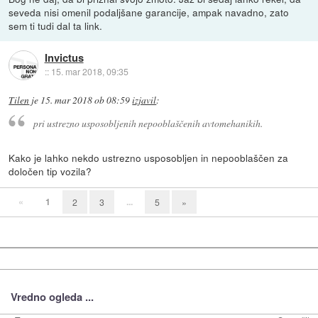
seveda nisi omenil podaljšane garancije, ampak navadno, zato
sem ti tudi dal ta link.
Invictus
::
15. mar 2018, 09:35
Tilen
je
15. mar 2018 ob 08:59
izjavil
:
pri ustrezno usposobljenih nepooblaščenih avtomehanikih.
Kako je lahko nekdo ustrezno usposobljen in nepooblaščen za
določen tip vozila?
«
1
...
2
3
5
»
Vredno ogleda ...