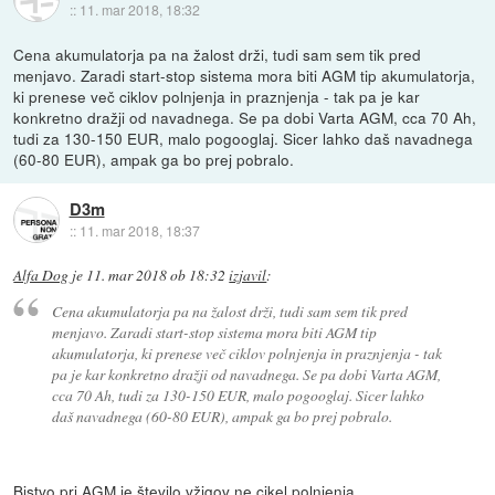
::
11. mar 2018, 18:32
Cena akumulatorja pa na žalost drži, tudi sam sem tik pred
menjavo. Zaradi start-stop sistema mora biti AGM tip akumulatorja,
ki prenese več ciklov polnjenja in praznjenja - tak pa je kar
konkretno dražji od navadnega. Se pa dobi Varta AGM, cca 70 Ah,
tudi za 130-150 EUR, malo pogooglaj. Sicer lahko daš navadnega
(60-80 EUR), ampak ga bo prej pobralo.
D3m
::
11. mar 2018, 18:37
Alfa Dog
je
11. mar 2018 ob 18:32
izjavil
:
Cena akumulatorja pa na žalost drži, tudi sam sem tik pred
menjavo. Zaradi start-stop sistema mora biti AGM tip
akumulatorja, ki prenese več ciklov polnjenja in praznjenja - tak
pa je kar konkretno dražji od navadnega. Se pa dobi Varta AGM,
cca 70 Ah, tudi za 130-150 EUR, malo pogooglaj. Sicer lahko
daš navadnega (60-80 EUR), ampak ga bo prej pobralo.
Bistvo pri AGM je število vžigov ne cikel polnjenja.