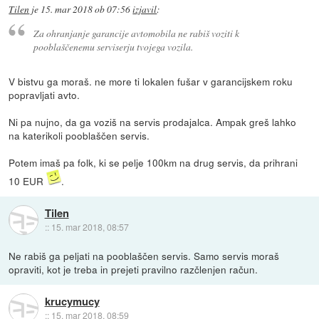
Tilen
je
15. mar 2018 ob 07:56
izjavil
:
Za ohranjanje garancije avtomobila ne rabiš voziti k
pooblaščenemu serviserju tvojega vozila.
V bistvu ga moraš. ne more ti lokalen fušar v garancijskem roku
popravljati avto.
Ni pa nujno, da ga voziš na servis prodajalca. Ampak greš lahko
na katerikoli pooblaščen servis.
Potem imaš pa folk, ki se pelje 100km na drug servis, da prihrani
10 EUR
.
Tilen
::
15. mar 2018, 08:57
Ne rabiš ga peljati na pooblaščen servis. Samo servis moraš
opraviti, kot je treba in prejeti pravilno razčlenjen račun.
krucymucy
::
15. mar 2018, 08:59