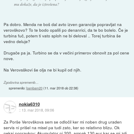
mu dokaže, da je iztrošena?
Pa dobro. Menda ne boš dal avto izven garancije popravljat na
verovškovo? To te bodo opalili po denanrici, da te bo bolelo. Če je
turbina fuč, potem ti vato sploh ne bi deloval .. Torej turbina še
vedno deluje?
Drugače pa ja. Turbino se da v večini primerov obnovit za pol cene
nove.
Na Verovsškovi še olja ne bi kupil od njih.
Zgodovina sprememb…
spremenilo:
bambam20
(
11. mar 2018 ob 22:38
)
nokia6310
::
13. mar 2018, 09:06
Za Porše Verovškova sem se odločil ker mi noben drug uraden
servis ni prišel na misel pa tudi zato, ker so relativno blizu. Ok
nekaj popravkov: Akumulator ni 200, ampak 130 eur kar se mi zdi