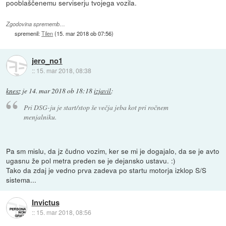
pooblaščenemu serviserju tvojega vozila.
Zgodovina sprememb…
spremenil:
Tilen
(
15. mar 2018 ob 07:56
)
jero_no1
::
15. mar 2018, 08:38
knesz
je
14. mar 2018 ob 18:18
izjavil
:
Pri DSG-ju je start/stop še večja jeba kot pri ročnem
menjalniku.
Pa sm mislu, da jz čudno vozim, ker se mi je dogajalo, da se je avto
ugasnu že pol metra preden se je dejansko ustavu. :)
Tako da zdaj je vedno prva zadeva po startu motorja izklop S/S
sistema...
Invictus
::
15. mar 2018, 08:56