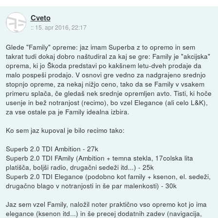
Cveto
::
15. apr 2016, 22:17
Glede "Family" opreme: jaz imam Superba z to opremo in sem
takrat tudi dokaj dobro naštudiral za kaj se gre: Family je "akcijska"
oprema, ki jo Škoda predstavi po kakšnem letu-dveh prodaje da
malo pospeši prodajo. V osnovi gre vedno za nadgrajeno srednjo
stopnjo opreme, za nekaj nižjo ceno, tako da se Family v vsakem
primeru splača, če gledaš nek srednje opremljen avto. Tisti, ki hoče
usenje in bež notranjost (recimo), bo vzel Elegance (ali celo L&K),
za vse ostale pa je Family idealna izbira.
Ko sem jaz kupoval je bilo recimo tako:
Superb 2.0 TDI Ambition - 27k
Superb 2.0 TDI FAmily (Ambition + temna stekla, 17colska lita
platišča, boljši radio, drugačni sedeži itd...) - 25k
Superb 2.0 TDI Elegance (podobno kot family + ksenon, el. sedeži,
drugačno blago v notranjosti in še par malenkosti) - 30k
Jaz sem vzel Family, naložil noter praktično vso opremo kot jo ima
elegance (ksenon itd...) in še precej dodatnih zadev (navigacija,