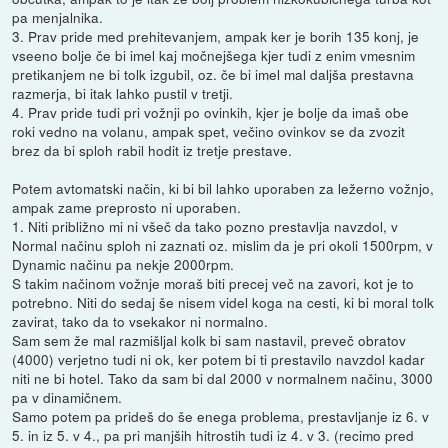
pa menjalnika.
3. Prav pride med prehitevanjem, ampak ker je borih 135 konj, je
vseeno bolje če bi imel kaj močnejšega kjer tudi z enim vmesnim
pretikanjem ne bi tolk izgubil, oz. če bi imel mal daljša prestavna
razmerja, bi itak lahko pustil v tretji.
4. Prav pride tudi pri vožnji po ovinkih, kjer je bolje da imaš obe
roki vedno na volanu, ampak spet, večino ovinkov se da zvozit
brez da bi sploh rabil hodit iz tretje prestave.
Potem avtomatski način, ki bi bil lahko uporaben za ležerno vožnjo,
ampak zame preprosto ni uporaben.
1. Niti približno mi ni všeč da tako pozno prestavlja navzdol, v
Normal načinu sploh ni zaznati oz. mislim da je pri okoli 1500rpm, v
Dynamic načinu pa nekje 2000rpm.
S takim načinom vožnje moraš biti precej več na zavori, kot je to
potrebno. Niti do sedaj še nisem videl koga na cesti, ki bi moral tolk
zavirat, tako da to vsekakor ni normalno.
Sam sem že mal razmišljal kolk bi sam nastavil, preveč obratov
(4000) verjetno tudi ni ok, ker potem bi ti prestavilo navzdol kadar
niti ne bi hotel. Tako da sam bi dal 2000 v normalnem načinu, 3000
pa v dinamičnem.
Samo potem pa prideš do še enega problema, prestavljanje iz 6. v
5. in iz 5. v 4., pa pri manjših hitrostih tudi iz 4. v 3. (recimo pred