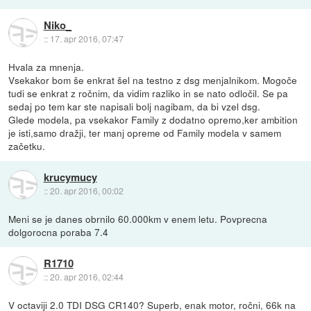
Niko_
::
17. apr 2016, 07:47
Hvala za mnenja.
Vsekakor bom še enkrat šel na testno z dsg menjalnikom. Mogoče
tudi se enkrat z ročnim, da vidim razliko in se nato odločil. Se pa
sedaj po tem kar ste napisali bolj nagibam, da bi vzel dsg.
Glede modela, pa vsekakor Family z dodatno opremo,ker ambition
je isti,samo dražji, ter manj opreme od Family modela v samem
začetku.
krucymucy
::
20. apr 2016, 00:02
Meni se je danes obrnilo 60.000km v enem letu. Povprecna
dolgorocna poraba 7.4
R1710
::
20. apr 2016, 02:44
V octaviji 2.0 TDI DSG CR140? Superb, enak motor, ročni, 66k na