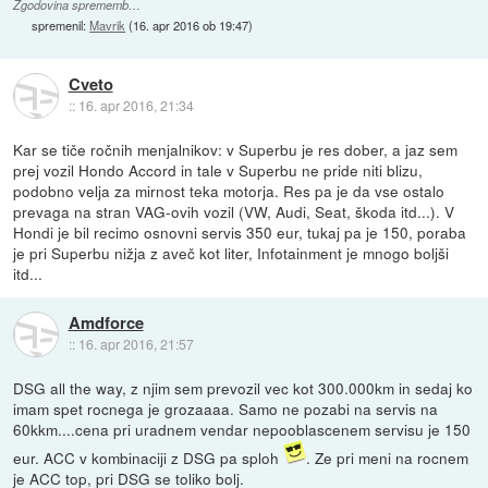
Zgodovina sprememb…
spremenil:
Mavrik
(
16. apr 2016 ob 19:47
)
Cveto
::
16. apr 2016, 21:34
Kar se tiče ročnih menjalnikov: v Superbu je res dober, a jaz sem
prej vozil Hondo Accord in tale v Superbu ne pride niti blizu,
podobno velja za mirnost teka motorja. Res pa je da vse ostalo
prevaga na stran VAG-ovih vozil (VW, Audi, Seat, škoda itd...). V
Hondi je bil recimo osnovni servis 350 eur, tukaj pa je 150, poraba
je pri Superbu nižja z aveč kot liter, Infotainment je mnogo boljši
itd...
Amdforce
::
16. apr 2016, 21:57
DSG all the way, z njim sem prevozil vec kot 300.000km in sedaj ko
imam spet rocnega je grozaaaa. Samo ne pozabi na servis na
60kkm....cena pri uradnem vendar nepooblascenem servisu je 150
eur. ACC v kombinaciji z DSG pa sploh
. Ze pri meni na rocnem
je ACC top, pri DSG se toliko bolj.