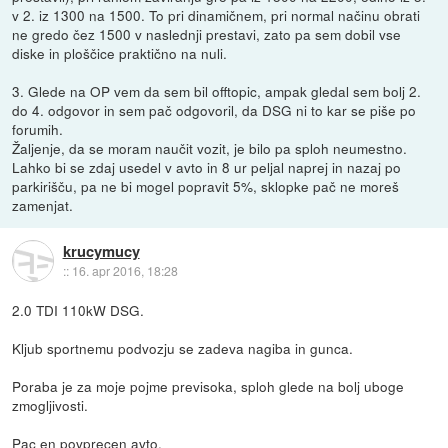
v 2. iz 1300 na 1500. To pri dinamičnem, pri normal načinu obrati
ne gredo čez 1500 v naslednji prestavi, zato pa sem dobil vse
diske in ploščice praktično na nuli.
3. Glede na OP vem da sem bil offtopic, ampak gledal sem bolj 2.
do 4. odgovor in sem pač odgovoril, da DSG ni to kar se piše po
forumih.
Žaljenje, da se moram naučit vozit, je bilo pa sploh neumestno.
Lahko bi se zdaj usedel v avto in 8 ur peljal naprej in nazaj po
parkirišču, pa ne bi mogel popravit 5%, sklopke pač ne moreš
zamenjat.
krucymucy
::
16. apr 2016, 18:28
2.0 TDI 110kW DSG.
Kljub sportnemu podvozju se zadeva nagiba in gunca.
Poraba je za moje pojme previsoka, sploh glede na bolj uboge
zmogljivosti.
Pac en povprecen avto.