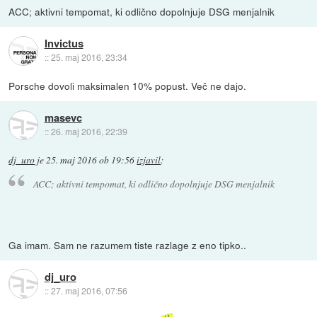
ACC; aktivni tempomat, ki odlično dopolnjuje DSG menjalnik
Invictus
::
25. maj 2016, 23:34
Porsche dovoli maksimalen 10% popust. Več ne dajo.
masevc
::
26. maj 2016, 22:39
dj_uro
je
25. maj 2016 ob 19:56
izjavil
:
ACC; aktivni tempomat, ki odlično dopolnjuje DSG menjalnik
Ga imam. Sam ne razumem tiste razlage z eno tipko..
dj_uro
::
27. maj 2016, 07:56