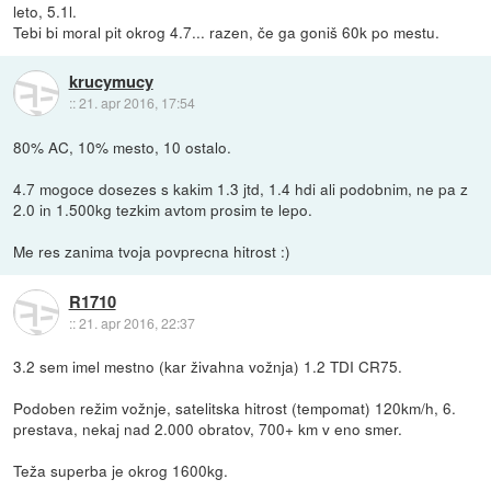
leto, 5.1l.
Tebi bi moral pit okrog 4.7... razen, če ga goniš 60k po mestu.
krucymucy
::
21. apr 2016, 17:54
80% AC, 10% mesto, 10 ostalo.
4.7 mogoce dosezes s kakim 1.3 jtd, 1.4 hdi ali podobnim, ne pa z
2.0 in 1.500kg tezkim avtom prosim te lepo.
Me res zanima tvoja povprecna hitrost :)
R1710
::
21. apr 2016, 22:37
3.2 sem imel mestno (kar živahna vožnja) 1.2 TDI CR75.
Podoben režim vožnje, satelitska hitrost (tempomat) 120km/h, 6.
prestava, nekaj nad 2.000 obratov, 700+ km v eno smer.
Teža superba je okrog 1600kg.