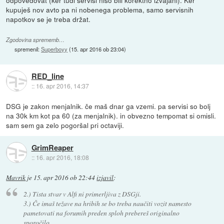
kupuješ nov avto pa ni nobenega problema, samo servisnih
napotkov se je treba držat.
Zgodovina sprememb…
spremenil:
Superboyy
(
15. apr 2016 ob 23:04
)
RED_line
::
16. apr 2016, 14:37
DSG je zakon menjalnik. če maš dnar ga vzemi. pa servisi so bolj
na 30k km kot pa 60 (za menjalnik). in obvezno tempomat si omisli.
sam sem ga zelo pogoršal pri octaviji.
GrimReaper
::
16. apr 2016, 18:08
Mavrik
je
15. apr 2016 ob 22:44
izjavil
:
2.) Tista stvar v Alfi ni primerljiva z DSGji.
3.) Če imaš težave na hribih se bo treba naučiti vozit namesto
pametovati na forumih preden sploh prebereš originalno
sporočilo.