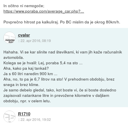
In očitno ni nemogoče;
https://www.poraba.com/average_car.php?...
Povprečno hitrost pa kalkuliraj. Po BC mislim da je okrog 80km/h.
cvalsr
::
22. apr 2016, 08:19
Hahaha. Vi se kar slinite nad številkami, ki vam jih kaže računalnik
avtomobila.
Kolega se je hvalil: Lej, poraba 5,4 na sto ...
Aha, kako pa kaj tankaš?
Ja s 60 litri naredim 900 km ...
Aha, no, to pa je 6,7 litrov na sto! V prehodnem obdobju, brez
snega in brez klime.
Je samo debelo gledal, tako, kot boste vi, če si boste dosledno
zapisovali natankane litre in prevožene kilometre v daljšem
obdobju, npr. v celem letu.
R1710
::
22. apr 2016, 19:02