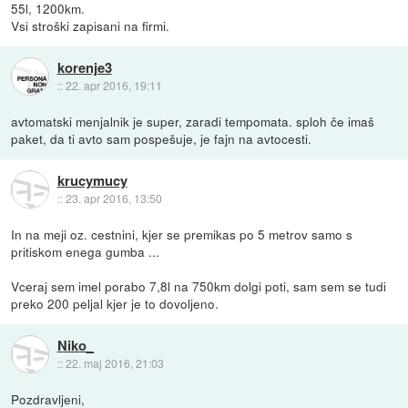
55l, 1200km.
Vsi stroški zapisani na firmi.
korenje3
::
22. apr 2016, 19:11
avtomatski menjalnik je super, zaradi tempomata. sploh če imaš
paket, da ti avto sam pospešuje, je fajn na avtocesti.
krucymucy
::
23. apr 2016, 13:50
In na meji oz. cestnini, kjer se premikas po 5 metrov samo s
pritiskom enega gumba ...
Vceraj sem imel porabo 7,8l na 750km dolgi poti, sam sem se tudi
preko 200 peljal kjer je to dovoljeno.
Niko_
::
22. maj 2016, 21:03
Pozdravljeni,