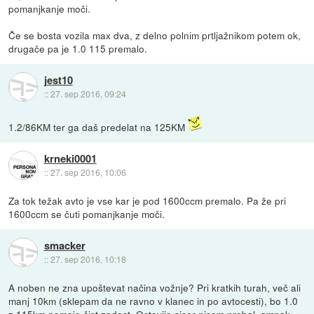
pomanjkanje moči.
Če se bosta vozila max dva, z delno polnim prtljažnikom potem ok,
drugače pa je 1.0 115 premalo.
jest10
::
27. sep 2016, 09:24
1.2/86KM ter ga daš predelat na 125KM
krneki0001
::
27. sep 2016, 10:06
Za tok težak avto je vse kar je pod 1600ccm premalo. Pa že pri
1600ccm se čuti pomanjkanje moči.
smacker
::
27. sep 2016, 10:18
A noben ne zna upoštevat načina vožnje? Pri kratkih turah, več ali
manj 10km (sklepam da ne ravno v klanec in po avtocesti), bo 1.0
z 115km pomoje čist zadost. Octavije sicer nisem probal, ampak