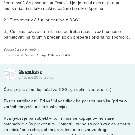
športnosti? Še posebej na Octavii, kjer je ročni menjalnik ena
mehka riba in s tako mašino pač ne bo nikoli športna.
2.) Tista stvar v Alfi ni primerljiva z DSGji.
3.) Če imaš težave na hribih se bo treba naučiti vozit namesto
pametovati na forumih preden sploh prebereš originalno sporočilo.
Zgodovina sprememb…
spremenil:
Mavrik
(
15. apr 2016 ob 22:49
)
Superboyy
::
15. apr 2016, 23:00
Če si pripravljen doplačat za DSG, ga definitivno vzemi :)
Ekstra stroškov ni. Pri večini voznikov bo poraba manjša (pri zelo
varčnih mogoče malenkost večja).
Kvarljivost je pa subjektivno. Pri nas se kupuje 5+ let stare
avtomobile s 3x prevrtenimi kilometri, kar se za proizvajalca smatra
za odsluženo robo, potem pa začne ena stvar za drugo
odpovedovat (ker tudi servisi niso bili korektno izvajani). Ker