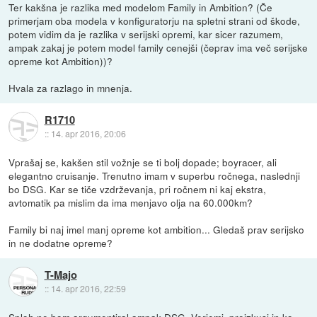
Ter kakšna je razlika med modelom Family in Ambition? (Če
primerjam oba modela v konfiguratorju na spletni strani od škode,
potem vidim da je razlika v serijski opremi, kar sicer razumem,
ampak zakaj je potem model family cenejši (čeprav ima več serijske
opreme kot Ambition))?
Hvala za razlago in mnenja.
R1710
::
14. apr 2016, 20:06
Vprašaj se, kakšen stil vožnje se ti bolj dopade; boyracer, ali
elegantno cruisanje. Trenutno imam v superbu ročnega, naslednji
bo DSG. Kar se tiče vzdrževanja, pri ročnem ni kaj ekstra,
avtomatik pa mislim da ima menjavo olja na 60.000km?
Family bi naj imel manj opreme kot ambition... Gledaš prav serijsko
in ne dodatne opreme?
T-Majo
::
14. apr 2016, 22:59
Sploh ne bom argumentiral ampak DSG. Verjemi, preizkusi in ko