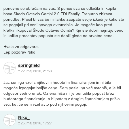
ponovno se obračam na vas. S punco sva se odločila in kupila
bova Škodo Octavio Combi 2.0 TDI Family. Trenutno zbirava
ponudbe. Prosil bi vas če mi lahko zaupate svoje izkušnje kako ste
se pogajali pri ceni novega avtomobila. Je mogoče kdo pred
kratkim kupoval Škodo Octavio Combi? Kje ste dobili najnižjo ceno
in koliko procentov popusta ste dobili glede na prvotno ceno.
Hvala za odgovore.
Lep pozdrav Niko.
springfield
::
22. maj 2016, 21:53
Jaz sem ga vzel z njihovim hudobrim financiranjem in ni bilo
mogoče izpogajat boljše cene. Sem poslal na več avtohiš, a je bil
odgovor vedno enak. Oz ena hiša mi je ponudila popust brez
hudobrega financiranja, a bi potem z drugim financiranjem prišlo
več, kot če sem vzel avto pod njihovimi pogoji.
Niko_
::
25. maj 2016, 17:27