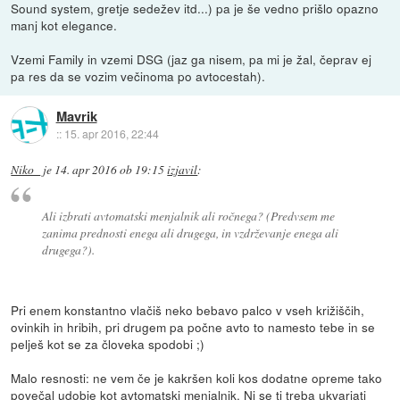
Sound system, gretje sedežev itd...) pa je še vedno prišlo opazno
manj kot elegance.
Vzemi Family in vzemi DSG (jaz ga nisem, pa mi je žal, čeprav ej
pa res da se vozim večinoma po avtocestah).
Mavrik
::
15. apr 2016, 22:44
Niko_
je
14. apr 2016 ob 19:15
izjavil
:
Ali izbrati avtomatski menjalnik ali ročnega? (Predvsem me
zanima prednosti enega ali drugega, in vzdrževanje enega ali
drugega?).
Pri enem konstantno vlačiš neko bebavo palco v vseh križiščih,
ovinkih in hribih, pri drugem pa počne avto to namesto tebe in se
pelješ kot se za človeka spodobi ;)
Malo resnosti: ne vem če je kakršen koli kos dodatne opreme tako
povečal udobje kot avtomatski menjalnik. Ni se ti treba ukvarjati