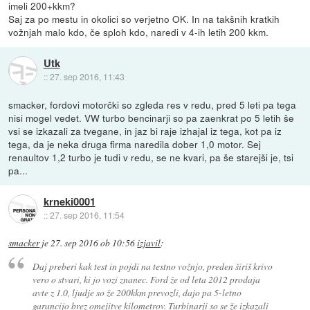
imeli 200+kkm?
Saj za po mestu in okolici so verjetno OK. In na takšnih kratkih
vožnjah malo kdo, če sploh kdo, naredi v 4-ih letih 200 kkm.
Utk
::
27. sep 2016, 11:43
smacker, fordovi motorčki so zgleda res v redu, pred 5 leti pa tega
nisi mogel vedet. VW turbo bencinarji so pa zaenkrat po 5 letih še
vsi se izkazali za tvegane, in jaz bi raje izhajal iz tega, kot pa iz
tega, da je neka druga firma naredila dober 1,0 motor. Sej
renaultov 1,2 turbo je tudi v redu, se ne kvari, pa še starejši je, tsi
pa...
krneki0001
::
27. sep 2016, 11:54
smacker
je
27. sep 2016 ob 10:56
izjavil
:
Daj preberi kak test in pojdi na testno vožnjo, preden širiš krivo
vero o stvari, ki jo vozi znanec. Ford že od leta 2012 prodaja
avte z 1.0, ljudje so že 200kkm prevozli, dajo pa 5-letno
garancijo brez omejitve kilometrov. Turbinarji so se že izkazali