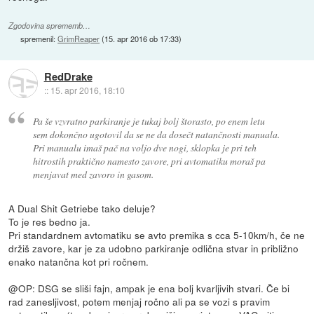
Zgodovina sprememb…
spremenil:
GrimReaper
(
15. apr 2016 ob 17:33
)
RedDrake
::
15. apr 2016, 18:10
Pa še vzvratno parkiranje je tukaj bolj štorasto, po enem letu
sem dokončno ugotovil da se ne da dosečt natančnosti manuala.
Pri manualu imaš pač na voljo dve nogi, sklopka je pri teh
hitrostih praktično namesto zavore, pri avtomatiku moraš pa
menjavat med zavoro in gasom.
A Dual Shit Getriebe tako deluje?
To je res bedno ja.
Pri standardnem avtomatiku se avto premika s cca 5-10km/h, če ne
držiš zavore, kar je za udobno parkiranje odlična stvar in približno
enako natančna kot pri ročnem.
@OP: DSG se sliši fajn, ampak je ena bolj kvarljivih stvari. Če bi
rad zanesljivost, potem menjaj ročno ali pa se vozi s pravim