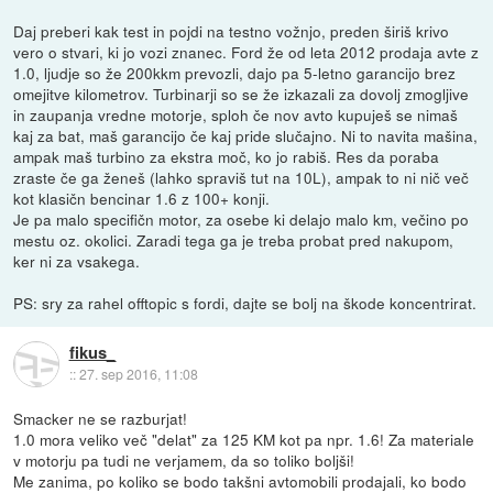
Daj preberi kak test in pojdi na testno vožnjo, preden širiš krivo
vero o stvari, ki jo vozi znanec. Ford že od leta 2012 prodaja avte z
1.0, ljudje so že 200kkm prevozli, dajo pa 5-letno garancijo brez
omejitve kilometrov. Turbinarji so se že izkazali za dovolj zmogljive
in zaupanja vredne motorje, sploh če nov avto kupuješ se nimaš
kaj za bat, maš garancijo če kaj pride slučajno. Ni to navita mašina,
ampak maš turbino za ekstra moč, ko jo rabiš. Res da poraba
zraste če ga ženeš (lahko spraviš tut na 10L), ampak to ni nič več
kot klasičn bencinar 1.6 z 100+ konji.
Je pa malo specifičn motor, za osebe ki delajo malo km, večino po
mestu oz. okolici. Zaradi tega ga je treba probat pred nakupom,
ker ni za vsakega.
PS: sry za rahel offtopic s fordi, dajte se bolj na škode koncentrirat.
fikus_
::
27. sep 2016, 11:08
Smacker ne se razburjat!
1.0 mora veliko več "delat" za 125 KM kot pa npr. 1.6! Za materiale
v motorju pa tudi ne verjamem, da so toliko boljši!
Me zanima, po koliko se bodo takšni avtomobili prodajali, ko bodo