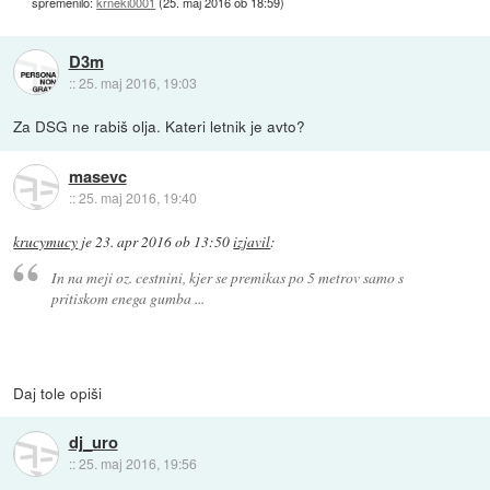
spremenilo:
krneki0001
(
25. maj 2016 ob 18:59
)
D3m
::
25. maj 2016, 19:03
Za DSG ne rabiš olja. Kateri letnik je avto?
masevc
::
25. maj 2016, 19:40
krucymucy
je
23. apr 2016 ob 13:50
izjavil
:
In na meji oz. cestnini, kjer se premikas po 5 metrov samo s
pritiskom enega gumba ...
Daj tole opiši
dj_uro
::
25. maj 2016, 19:56