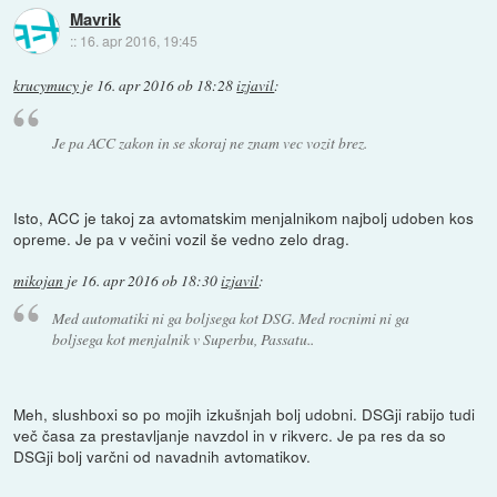
Mavrik
::
16. apr 2016, 19:45
krucymucy
je
16. apr 2016 ob 18:28
izjavil
:
Je pa ACC zakon in se skoraj ne znam vec vozit brez.
Isto, ACC je takoj za avtomatskim menjalnikom najbolj udoben kos
opreme. Je pa v večini vozil še vedno zelo drag.
mikojan
je
16. apr 2016 ob 18:30
izjavil
:
Med automatiki ni ga boljsega kot DSG. Med rocnimi ni ga
boljsega kot menjalnik v Superbu, Passatu..
Meh, slushboxi so po mojih izkušnjah bolj udobni. DSGji rabijo tudi
več časa za prestavljanje navzdol in v rikverc. Je pa res da so
DSGji bolj varčni od navadnih avtomatikov.