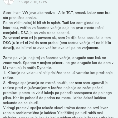
::
15. apr 2016, 17:25
Sicer imam VW-jevo alternativo - Alfin TCT, ampak kakor sem bral
sta praktično enaka.
Pa ne vidim zakaj bi bil oh in sploh. Tudi kar sem gledal na
internetu, večina za športno vožnjo daje na prvo mesto ročni
menjalnik, DSG je pa zelo close second.
Za vmesni avto mi je povsem ok, sem že dlje časa poslušal o tem
DSG-ju in mi ni žal da sem probal (ena testna vožnja mi ne bi bila
dovolj), da bi imel ta avto več kot dve leti pa ne verjamem.
Zame pa velja, najprej za športno vožnjo, drugače sam itak ne
znam vozit. Športno v mojem primeru ne gre drugače kot da dam v
M (manual) in način Dynamic.
1. Klikanje na volanu ni niti približno tako uživantsko kot pretikanje
ročice.
2. Hitrega speljevanja se moraš naučit, kar sem sam ugotovil je
recimo pred vključevanjem v krožno najbolje se začet počasi
premikat, potem ko vidiš luknjo pa pohodit postopoma do polnega
plina. Ker če pohodiš do podna na mestu, lahko čakaš kakšno
sekundo da se zbudi.
V drugi prestavi speljat tekoče skozi krožno desno na prvi izvoz
(enako problematično je kakšno Y križišče) pa tudi rabiš mal
občutka, ampak to je itak že bolj problem nizkokubičnega turba kot