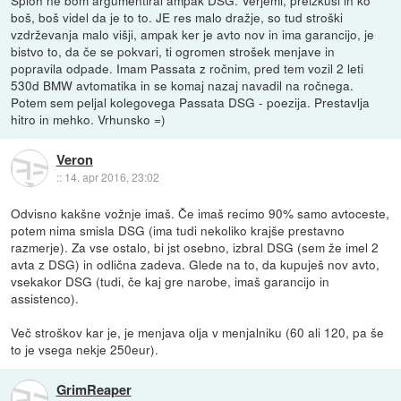
boš, boš videl da je to to. JE res malo dražje, so tud stroški
vzdrževanja malo višji, ampak ker je avto nov in ima garancijo, je
bistvo to, da če se pokvari, ti ogromen strošek menjave in
popravila odpade. Imam Passata z ročnim, pred tem vozil 2 leti
530d BMW avtomatika in se komaj nazaj navadil na ročnega.
Potem sem peljal kolegovega Passata DSG - poezija. Prestavlja
hitro in mehko. Vrhunsko =)
Veron
::
14. apr 2016, 23:02
Odvisno kakšne vožnje imaš. Če imaš recimo 90% samo avtoceste,
potem nima smisla DSG (ima tudi nekoliko krajše prestavno
razmerje). Za vse ostalo, bi jst osebno, izbral DSG (sem že imel 2
avta z DSG) in odlična zadeva. Glede na to, da kupuješ nov avto,
vsekakor DSG (tudi, če kaj gre narobe, imaš garancijo in
assistenco).
Več stroškov kar je, je menjava olja v menjalniku (60 ali 120, pa še
to je vsega nekje 250eur).
GrimReaper