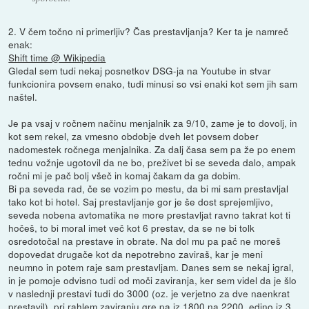
2. V čem točno ni primerljiv? Čas prestavljanja? Ker ta je namreč
enak:
Shift time @ Wikipedia
Gledal sem tudi nekaj posnetkov DSG-ja na Youtube in stvar
funkcionira povsem enako, tudi minusi so vsi enaki kot sem jih sam
naštel.
Je pa vsaj v ročnem načinu menjalnik za 9/10, zame je to dovolj, in
kot sem rekel, za vmesno obdobje dveh let povsem dober
nadomestek ročnega menjalnika. Za dalj časa sem pa že po enem
tednu vožnje ugotovil da ne bo, preživet bi se seveda dalo, ampak
ročni mi je pač bolj všeč in komaj čakam da ga dobim.
Bi pa seveda rad, če se vozim po mestu, da bi mi sam prestavljal
tako kot bi hotel. Saj prestavljanje gor je še dost sprejemljivo,
seveda nobena avtomatika ne more prestavljat ravno takrat kot ti
hočeš, to bi moral imet več kot 6 prestav, da se ne bi tolk
osredotočal na prestave in obrate. Na dol mu pa pač ne moreš
dopovedat drugače kot da nepotrebno zaviraš, kar je meni
neumno in potem raje sam prestavljam. Danes sem se nekaj igral,
in je pomoje odvisno tudi od moči zaviranja, ker sem videl da je šlo
v naslednji prestavi tudi do 3000 (oz. je verjetno za dve naenkrat
prestavil), pri rahlem zaviranju gre pa iz 1800 na 2200, edino iz 3.