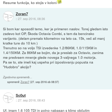
Resume funkcija, ko stojis v koloni
Zoran7
::
27. sep 2016, 08:36
Si bom kar sposodil temo, ker je primeren naslov. Torej gledam isto
zadevo kot OP, Škoda Octavia Combi, s tem da bencinsko
varijanto. (delam premalo kilometrov na leto ca. 15k, več ali manj
kratke ture do 10 km )
Trenutno so na voljo TSI izvedenke 1.2/86KM, 1.0/115KM in
1.4/150KM. Za 86KM se bojim, da je preslab za Octavio, zanima
me predvsem mnenje glede novega 3-valjnega 1.0 motorja.
Pa se to, ste imeli kaj uspeha pri izposlovanju popusta na
"Hudobro" akcijo?
Zgodovina sprememb…
spremenil:
Zoran7
(
27. sep 2016 ob 08:37
)
Sc0ut
::
27. sep 2016, 08:43
Uf, imam 1.6 105 TDI in polno nabasan s klimo občutim