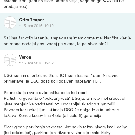
avtomatikom (tam bo sicer poraba višja, verjetno ga VAG niti ne
prodaja več).
GrimReaper
::
15. apr 2016, 19:19
Saj ima funkcijo lezenja, ampak sam imam doma mal klančka kjer je
potrebno dodajat gas, zadaj pa steno, to pa stvar oteži.
Veron
::
15. apr 2016, 19:32
DSG sem imel približno 2leti, TCT sem testiral 1dan. Ni ravno
primerjave, je DSG dosti bolj odziven napravm TCT.
Po mestu je ravno avtomatika bolje kot ročni.
Pa tisti, ki govorite o "pokvarljivosti" DSGja, al niste mel sreče, al
niste menjalnika vzdrževal oz. uporabljal skladno z navodili.
Poznam kar nekaj ljudi, ki imajo DSG že dolga leta in nobene
težave. Konec kocev ima 4leta (ali celo 6) garancije.
Sicer glede parkiranja vzvratno. Jst nekih težav nisem imel, edino
(kot odpisuješ), parkiranje v rikverc v klanc je malo tricky.