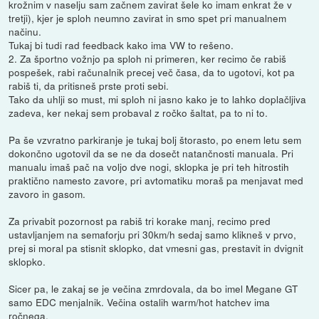
krožnim v naselju sam začnem zavirat šele ko imam enkrat že v
tretji), kjer je sploh neumno zavirat in smo spet pri manualnem
načinu.
Tukaj bi tudi rad feedback kako ima VW to rešeno.
2. Za športno vožnjo pa sploh ni primeren, ker recimo če rabiš
pospešek, rabi računalnik precej več časa, da to ugotovi, kot pa
rabiš ti, da pritisneš prste proti sebi.
Tako da uhlji so must, mi sploh ni jasno kako je to lahko doplačljiva
zadeva, ker nekaj sem probaval z ročko šaltat, pa to ni to.
Pa še vzvratno parkiranje je tukaj bolj štorasto, po enem letu sem
dokončno ugotovil da se ne da dosečt natančnosti manuala. Pri
manualu imaš pač na voljo dve nogi, sklopka je pri teh hitrostih
praktično namesto zavore, pri avtomatiku moraš pa menjavat med
zavoro in gasom.
Za privabit pozornost pa rabiš tri korake manj, recimo pred
ustavljanjem na semaforju pri 30km/h sedaj samo klikneš v prvo,
prej si moral pa stisnit sklopko, dat vmesni gas, prestavit in dvignit
sklopko.
Sicer pa, le zakaj se je večina zmrdovala, da bo imel Megane GT
samo EDC menjalnik. Večina ostalih warm/hot hatchev ima
ročnega.