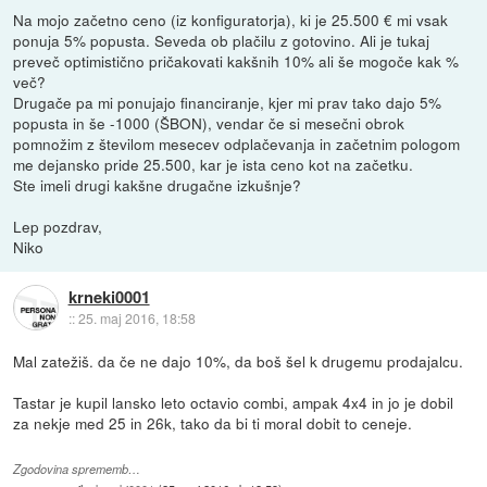
Na mojo začetno ceno (iz konfiguratorja), ki je 25.500 € mi vsak
ponuja 5% popusta. Seveda ob plačilu z gotovino. Ali je tukaj
preveč optimistično pričakovati kakšnih 10% ali še mogoče kak %
več?
Drugače pa mi ponujajo financiranje, kjer mi prav tako dajo 5%
popusta in še -1000 (ŠBON), vendar če si mesečni obrok
pomnožim z številom mesecev odplačevanja in začetnim pologom
me dejansko pride 25.500, kar je ista ceno kot na začetku.
Ste imeli drugi kakšne drugačne izkušnje?
Lep pozdrav,
Niko
krneki0001
::
25. maj 2016, 18:58
Mal zatežiš. da če ne dajo 10%, da boš šel k drugemu prodajalcu.
Tastar je kupil lansko leto octavio combi, ampak 4x4 in jo je dobil
za nekje med 25 in 26k, tako da bi ti moral dobit to ceneje.
Zgodovina sprememb…