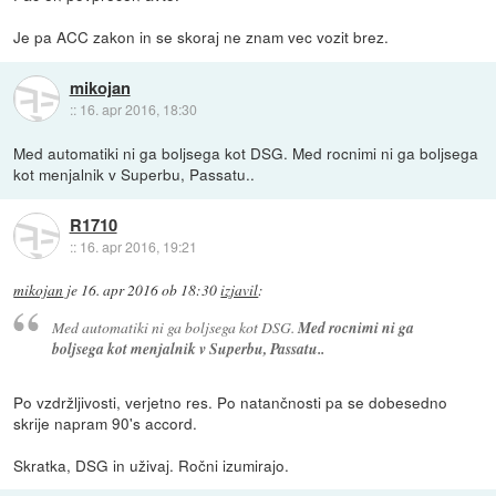
Je pa ACC zakon in se skoraj ne znam vec vozit brez.
mikojan
::
16. apr 2016, 18:30
Med automatiki ni ga boljsega kot DSG. Med rocnimi ni ga boljsega
kot menjalnik v Superbu, Passatu..
R1710
::
16. apr 2016, 19:21
mikojan
je
16. apr 2016 ob 18:30
izjavil
:
Med automatiki ni ga boljsega kot DSG.
Med rocnimi ni ga
boljsega kot menjalnik v Superbu, Passatu..
Po vzdržljivosti, verjetno res. Po natančnosti pa se dobesedno
skrije napram 90's accord.
Skratka, DSG in uživaj. Ročni izumirajo.