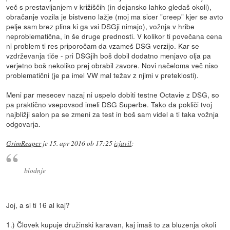
več s prestavljanjem v križiščih (in dejansko lahko gledaš okoli),
obračanje vozila je bistveno lažje (moj ma sicer "creep" kjer se avto
pelje sam brez plina ki ga vsi DSGji nimajo), vožnja v hribe
neproblematična, in še druge prednosti. V kolikor ti povečana cena
ni problem ti res priporočam da vzameš DSG verzijo. Kar se
vzdrževanja tiče - pri DSGjih boš dobil dodatno menjavo olja pa
verjetno boš nekoliko prej obrabil zavore. Novi načeloma več niso
problematični (je pa imel VW mal težav z njimi v preteklosti).
Meni par mesecev nazaj ni uspelo dobiti testne Octavie z DSG, so
pa praktično vsepovsod imeli DSG Superbe. Tako da pokliči tvoj
najbližji salon pa se zmeni za test in boš sam videl a ti taka vožnja
odgovarja.
GrimReaper
je
15. apr 2016 ob 17:25
izjavil
:
blodnje
Joj, a si ti 16 al kaj?
1.) Človek kupuje družinski karavan, kaj imaš to za bluzenja okoli