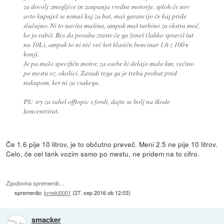
za dovolj zmogljive in zaupanja vredne motorje, sploh če nov
avto kupuješ se nimaš kaj za bat, maš garancijo če kaj pride
slučajno. Ni to navita mašina, ampak maš turbino za ekstra moč,
ko jo rabiš. Res da poraba zraste če ga ženeš (lahko spraviš tut
na 10L), ampak to ni nič več kot klasičn bencinar 1.6 z 100+
konji.
Je pa malo specifičn motor, za osebe ki delajo malo km, večino
po mestu oz. okolici. Zaradi tega ga je treba probat pred
nakupom, ker ni za vsakega.
PS: sry za rahel offtopic s fordi, dajte se bolj na škode
koncentrirat.
Če 1.6 pije 10 litrov, je to občutno preveč. Meni 2.5 ne pije 10 litrov.
Celo, če cel tank vozim samo po mestu, ne pridem na to cifro.
Zgodovina sprememb…
spremenilo:
krneki0001
(
27. sep 2016 ob 12:03
)
smacker