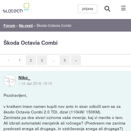
☰
Forum
»
Na cesti
»
Škoda Octavia Combi
Škoda Octavia Combi
«
1
...
2
3
5
»
Niko_
::
14. apr 2016, 19:15
Pozdravljeni,
v kratkem imam namen kupiti nov avto in sicer odločil sem se za
škodo Octavia Combi 2.0 TDI, dizel (110kW/ 150KM).
Zanimata pa dve stvari oziroma vaše mnenje, kaj vi menite o tem.
Ali izbrati avtomatski menjalnik ali ročnega? (Predvsem me zanima
prednosti enega ali drugega, in vzdrževanje enega ali drugega?)