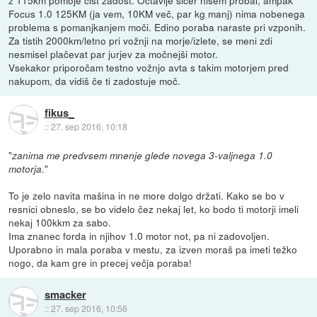
Focus 1.0 125KM (ja vem, 10KM več, par kg manj) nima nobenega
problema s pomanjkanjem moči. Edino poraba naraste pri vzponih.
Za tistih 2000km/letno pri vožnji na morje/izlete, se meni zdi
nesmisel plačevat par jurjev za močnejši motor.
Vsekakor priporočam testno vožnjo avta s takim motorjem pred
nakupom, da vidiš če ti zadostuje moč.
fikus_
::
27. sep 2016, 10:18
"
zanima me predvsem mnenje glede novega 3-valjnega 1.0
"
motorja.
To je zelo navita mašina in ne more dolgo držati. Kako se bo v
resnici obneslo, se bo videlo čez nekaj let, ko bodo ti motorji imeli
nekaj 100kkm za sabo.
Ima znanec forda in njihov 1.0 motor not, pa ni zadovoljen.
Uporabno in mala poraba v mestu, za izven moraš pa imeti težko
nogo, da kam gre in precej večja poraba!
smacker
::
27. sep 2016, 10:56