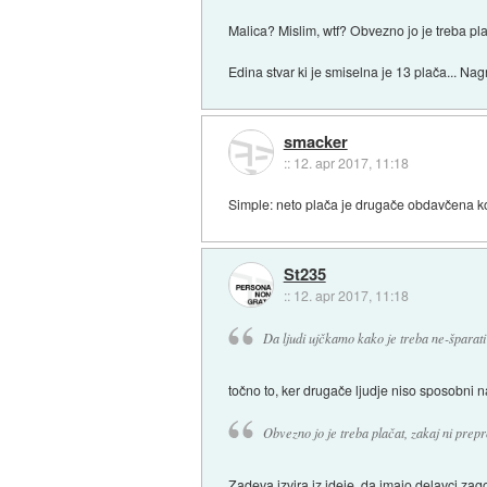
Malica? Mislim, wtf? Obvezno jo je treba pla
Edina stvar ki je smiselna je 13 plača... N
smacker
::
12. apr 2017, 11:18
Simple: neto plača je drugače obdavčena kot 
St235
::
12. apr 2017, 11:18
Da ljudi ujčkamo kako je treba ne-šparati 
točno to, ker drugače ljudje niso sposobni n
Obvezno jo je treba plačat, zakaj ni prepr
Zadeva izvira iz ideje, da imajo delavci zago