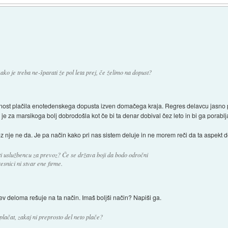
ko je treba ne-šparati že pol leta prej, če želimo na dopust?
ost plačila enotedenskega dopusta izven domačega kraja. Regres delavcu jasno po
je za marsikoga bolj dobrodošla kot če bi ta denar dobival čez leto in bi ga porablja
z nje ne da. Je pa način kako pri nas sistem deluje in ne morem reči da ta aspekt d
i uslužbencu za prevoz? Če se država boji da bodo odročni
esnici ni stvar ene firme.
ev deloma rešuje na ta način. Imaš boljši način? Napiši ga.
lačat, zakaj ni preprosto del neto plače?