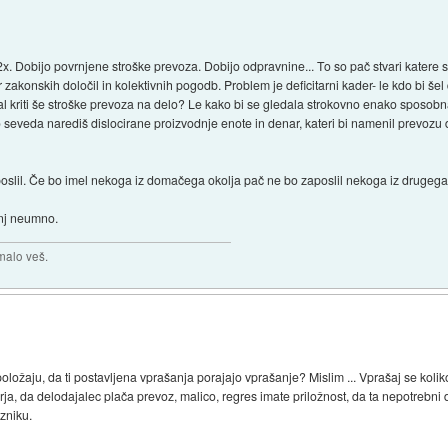
lo 2x. Dobijo povrnjene stroške prevoza. Dobijo odpravnine... To so pač stvari katere 
r zakonskih določil in kolektivnih pogodb. Problem je deficitarni kader- le kdo bi šel 
al kriti še stroške prevoza na delo? Le kako bi se gledala strokovno enako sposobna d
hko seveda narediš dislocirane proizvodnje enote in denar, kateri bi namenil prevoz
oslil. Če bo imel nekoga iz domačega okolja pač ne bo zaposlil nekoga iz drugega 
anj neumno.
malo veš.
ložaju, da ti postavljena vprašanja porajajo vprašanje? Mislim ... Vprašaj se kolik
ja, da delodajalec plača prevoz, malico, regres imate priložnost, da ta nepotrebn
zniku.