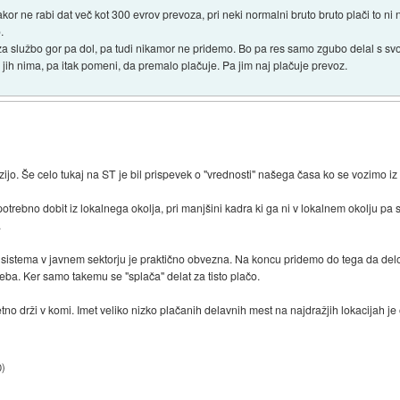
kakor ne rabi dat več kot 300 evrov prevoza, pri neki normalni bruto bruto plači to ni 
.
za službo gor pa dol, pa tudi nikamor ne pridemo. Bo pa res samo zgubo delal s svoj
e jih nima, pa itak pomeni, da premalo plačuje. Pa jim naj plačuje prevoz.
jo. Še celo tukaj na ST je bil prispevek o "vrednosti" našega časa ko se vozimo iz 
otrebno dobit iz lokalnega okolja, pri manjšini kadra ki ga ni v lokalnem okolju pa s
.
a sistema v javnem sektorju je praktično obvezna. Na koncu pridemo do tega da delo
seba. Ker samo takemu se "splača" delat za tisto plačo.
metno drži v komi. Imet veliko nizko plačanih delavnih mest na najdražjih lokacijah 
0
)