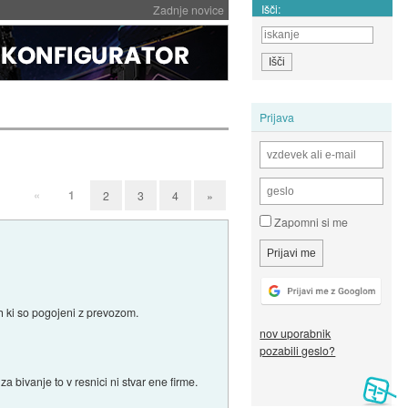
Išči:
Zadnje novice
Prijava
«
1
2
3
4
»
Zapomni si me
h ki so pogojeni z prevozom.
nov uporabnik
pozabili geslo?
bivanje to v resnici ni stvar ene firme.