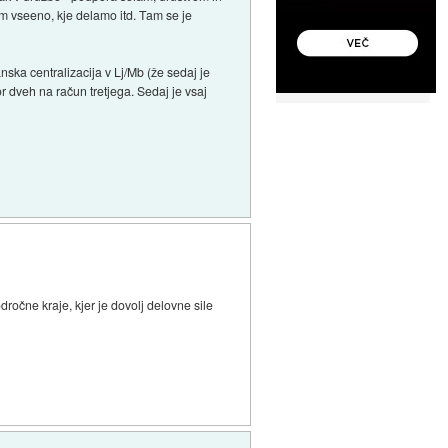
nam vseeno, kje delamo itd. Tam se je
ska centralizacija v Lj/Mb (že sedaj je
r dveh na račun tretjega. Sedaj je vsaj
ročne kraje, kjer je dovolj delovne sile