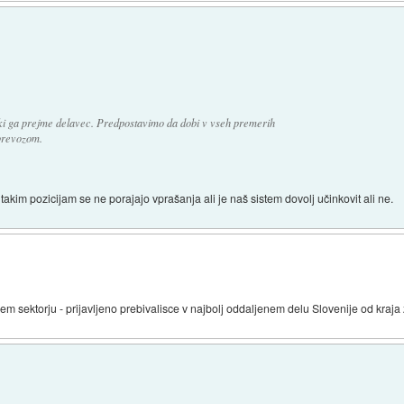
a ki ga prejme delavec. Predpostavimo da dobi v vseh premerih
 prevozom.
akim pozicijam se ne porajajo vprašanja ali je naš sistem dovolj učinkovit ali ne.
nem sektorju - prijavljeno prebivalisce v najbolj oddaljenem delu Slovenije od kraja 