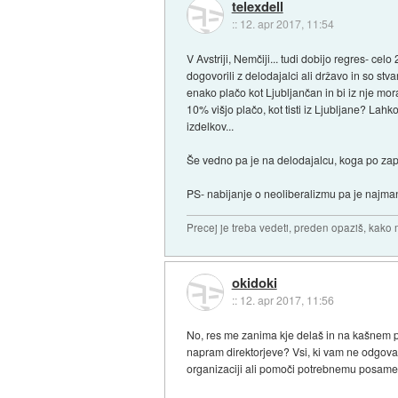
telexdell
::
12. apr 2017, 11:54
V Avstriji, Nemčiji... tudi dobijo regres- ce
dogovorili z delodajalci ali državo in so stva
enako plačo kot Ljubljančan in bi iz nje mor
10% višjo plačo, kot tisti iz Ljubljane? La
izdelkov...
Še vedno pa je na delodajalcu, koga po zap
PS- nabijanje o neoliberalizmu pa je najm
Precej je treba vedeti, preden opaziš, kako 
okidoki
::
12. apr 2017, 11:56
No, res me zanima kje delaš in na kašnem po
napram direktorjeve? Vsi, ki vam ne odgovar
organizaciji ali pomoči potrebnemu posame