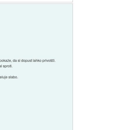
kaže, da si dopust lahko privošči.
l sproti.
eluje slabo.