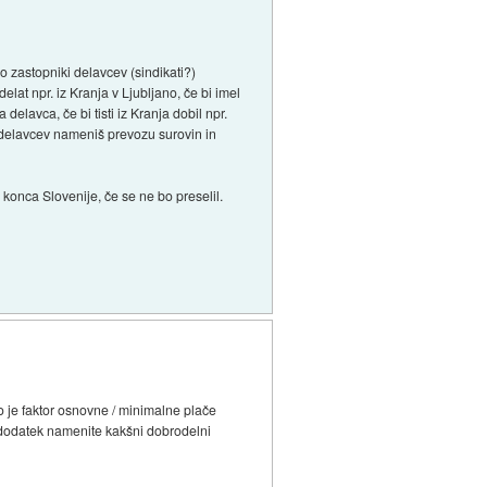
so zastopniki delavcev (sindikati?)
delat npr. iz Kranja v Ljubljano, če bi imel
elavca, če bi tisti iz Kranja dobil npr.
u delavcev nameniš prevozu surovin in
konca Slovenije, če se ne bo preselil.
o je faktor osnovne / minimalne plače
i dodatek namenite kakšni dobrodelni