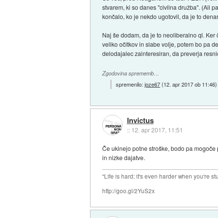
stvarem, ki so danes "civilna družba". (Ali 
končalo, ko je nekdo ugotovil, da je to denar 
Naj še dodam, da je to neoliberalno ql. Ker 
veliko očitkov in slabe volje, potem bo pa d
delodajalec zainteresiran, da preverja resni
Zgodovina sprememb…
spremenilo:
joze67
(
12. apr 2017 ob 11:46
)
Invictus
::
12. apr 2017, 11:51
Če ukinejo potne stroške, bodo pa mogoče pod
in nizke dajatve.
"Life is hard; it's even harder when you're st
http://goo.gl/2YuS2x