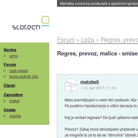
Forum
»
Loža
»
Regres, prevo
Novice
Regres, prevoz, malica - smise
arhiv
Forum
mali oglasi
teme zadnjih 24h
matobeli
Članki
::
12. apr 2017, 11:15
Zaposlitve
Malo premišljujem o vseh teh zadevah. Kje 
brskaj
Pa pustimo hipoteziranje o višini denarja k
Ostalo
pravila
Kaj je smisel regresa? Da ljudi ujčkamo kako
Prevoz? Zakaj mora delodajalec plačevati us
Je mogoče to za to da se "stimulira" izbirat