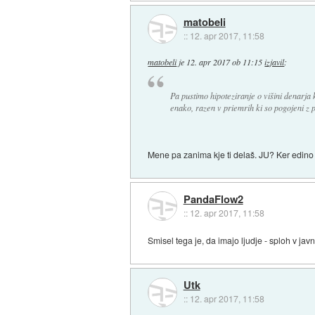
matobeli
::
12. apr 2017, 11:58
matobeli
je
12. apr 2017 ob 11:15
izjavil
:
Pa pustimo hipoteziranje o višini denarj
enako, razen v priemrih ki so pogojeni z
Mene pa zanima kje ti delaš. JU? Ker edino t
PandaFlow2
::
12. apr 2017, 11:58
Smisel tega je, da imajo ljudje - sploh v jav
Utk
::
12. apr 2017, 11:58