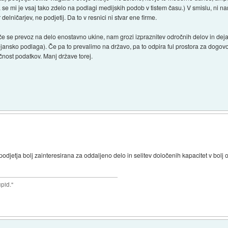
pa se mi je vsaj tako zdelo na podlagi medijskih podob v tistem času.) V smislu, ni 
delničarjev, ne podjetij. Da to v resnici ni stvar ene firme.
če se prevoz na delo enostavno ukine, nam grozi izpraznitev odročnih delov in dejan
ejansko podlaga). Če pa to prevalimo na državo, pa to odpira ful prostora za dogovo
čnost podatkov. Manj države torej.
jetja bolj zainteresirana za oddaljeno delo in selitev določenih kapacitet v bolj od
upid."