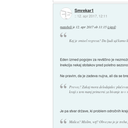
Smrekar1
::
12. apr 2017, 12:11
matobeli
je
12. apr 2017 ob 11:15
izjavil
:
Kaj je smisel regresa? Da ljudi ujčkamo ka
Eden izmed pogojev za revščino je nezmožn
Inekcija nekaj stotakov pred poletno sezono 
Ne pravim, da je zadeva nujna, ali da se bre
Prevoz? Zakaj mora delodajalec plačevat
kraji s tem manj primerni za bivanje to v r
Je pa stvar države, ki problem odročnih kraj
Malica? Mislim, wtf? Obvezno jo je treba p