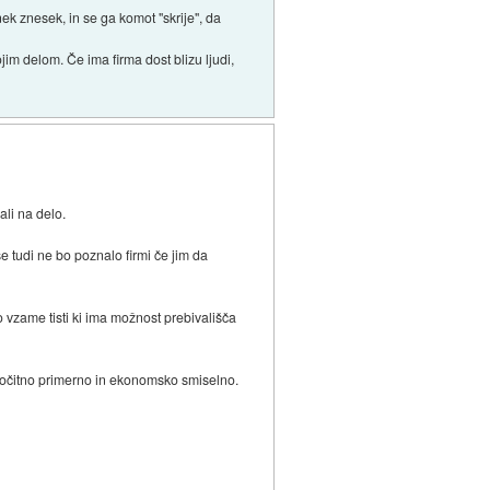
nek znesek, in se ga komot "skrije", da
im delom. Če ima firma dost blizu ljudi,
ali na delo.
e tudi ne bo poznalo firmi če jim da
 vzame tisti ki ima možnost prebivališča
je očitno primerno in ekonomsko smiselno.