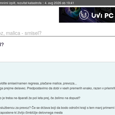
4. avg 2026 ob 19:41
z, malica - smisel?
l?
vidite smisel/namen regresa, plačane malice, prevoza...
i ga prejme delavec. Predpostavimo da dobi v vseh premerih enako, razen v priemri
 je treba ne-šparati že pol leta prej, če želimo na dopust?
lužbencu za prevoz? Če se država boji da bodo odročni kraji s tem manj primerni za 
i zaposlene ki živijo čimbližje delovnega mesta