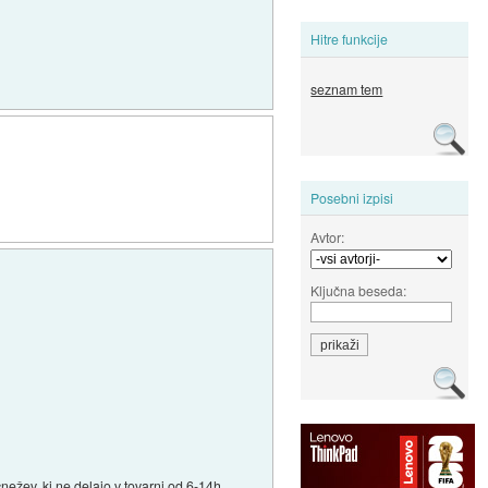
Hitre funkcije
seznam tem
Posebni izpisi
Avtor:
Ključna beseda:
čnežev, ki ne delajo v tovarni od 6-14h.