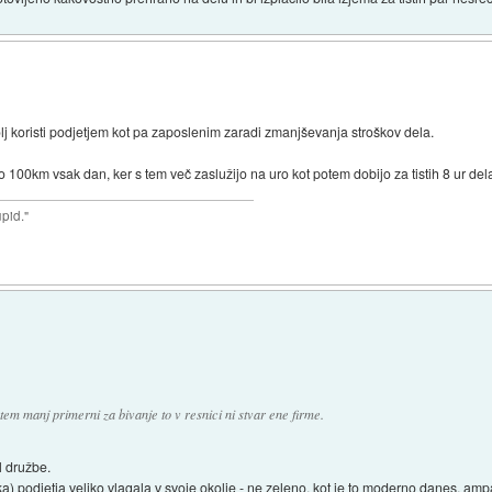
bolj koristi podjetjem kot pa zaposlenim zaradi zmanjševanja stroškov dela.
 100km vsak dan, ker s tem več zaslužijo na uro kot potem dobijo za tistih 8 ur del
upid."
tem manj primerni za bivanje to v resnici ni stvar ene firme.
l družbe.
) podjetja veliko vlagala v svoje okolje - ne zeleno, kot je to moderno danes, am