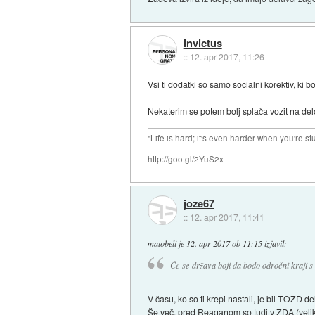
Invictus
::
12. apr 2017, 11:26
Vsi ti dodatki so samo socialni korektiv, ki 
Nekaterim se potem bolj splača vozit na delo
"Life is hard; it's even harder when you're st
http://goo.gl/2YuS2x
joze67
::
12. apr 2017, 11:41
matobeli
je
12. apr 2017 ob 11:15
izjavil
:
Če se država boji da bodo odročni kraji s 
V času, ko so ti krepi nastali, je bil TOZD de
Še več, pred Reaganom so tudi v ZDA (velika