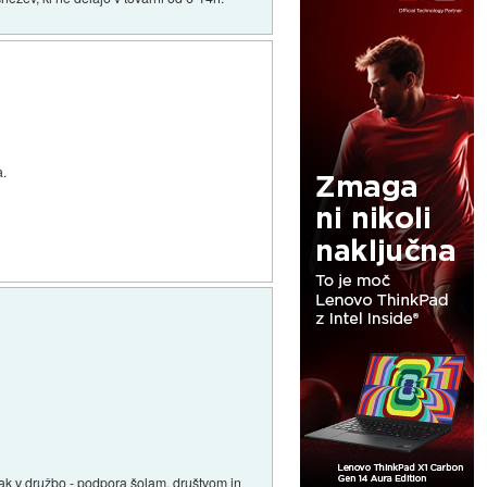
a.
pak v družbo - podpora šolam, društvom in