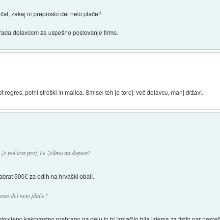
čat, zakaj ni preprosto del neto plače?
agrada delavcem za uspešno poslovanje firme.
regres, potni stroški in malica. Smisel teh je torej: več delavcu, manj državi.
že pol leta prej, če želimo na dopust?
abrat 500€ za odih na hrvaški obali.
osto del neto plače?
tovljeno kakovostno prehrano na delu in bi izplačilo bila izjema za tistih par nesre