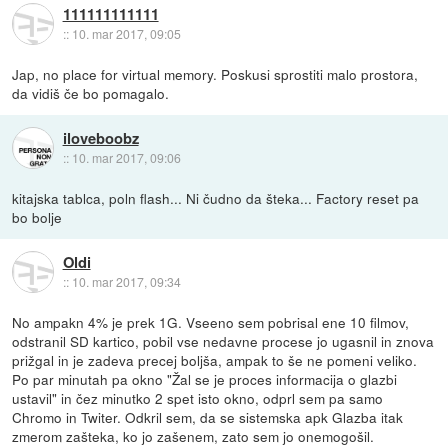
111111111111
::
10. mar 2017, 09:05
Jap, no place for virtual memory. Poskusi sprostiti malo prostora,
da vidiš če bo pomagalo.
iloveboobz
::
10. mar 2017, 09:06
kitajska tablca, poln flash... Ni čudno da šteka... Factory reset pa
bo bolje
Oldi
::
10. mar 2017, 09:34
No ampakn 4% je prek 1G. Vseeno sem pobrisal ene 10 filmov,
odstranil SD kartico, pobil vse nedavne procese jo ugasnil in znova
prižgal in je zadeva precej boljša, ampak to še ne pomeni veliko.
Po par minutah pa okno "Žal se je proces informacija o glazbi
ustavil" in čez minutko 2 spet isto okno, odprl sem pa samo
Chromo in Twiter. Odkril sem, da se sistemska apk Glazba itak
zmerom zašteka, ko jo zašenem, zato sem jo onemogošil.