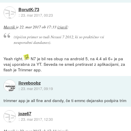
BorutK-73
::
23. mar 2017, 00:23
Mavrik
je
22. mar 2017 ob 17:33
izjavil
:
(tipičen primer so tudi Nexusi 7 2012, ki so praktično vsi
neuporabni dandanes).
Yeah right.
N7 je bil res obup na android 5, na 4.4 ali 6+ je pa
vsaj uporabna za YT. Seveda ne smeš pretiravat z aplikacijami, za
flash je Trimmer app.
iloveboobz
::
23. mar 2017, 09:19
trimmer app je all fine and dandy, če ti emmc dejansko podpira trim
joze67
::
23. mar 2017, 12:30
Mavrik
je
22. mar 2017 ob 17:33
izjavil
: