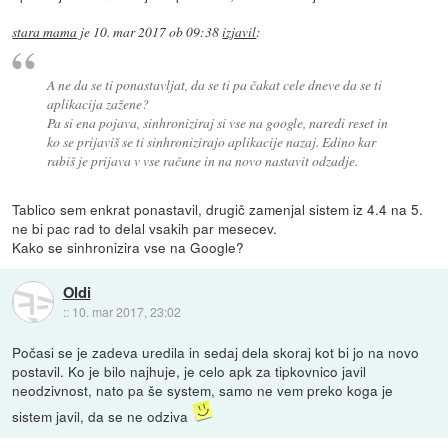
stara mama
je
10. mar 2017 ob 09:38
izjavil
:
A ne da se ti ponastavljat, da se ti pa čakat cele dneve da se ti
aplikacija zažene?
Pa si ena pojava, sinhroniziraj si vse na google, naredi reset in
ko se prijaviš se ti sinhronizirajo aplikacije nazaj. Edino kar
rabiš je prijava v vse račune in na novo nastavit odzadje.
Tablico sem enkrat ponastavil, drugič zamenjal sistem iz 4.4 na 5.
ne bi pac rad to delal vsakih par mesecev.
Kako se sinhronizira vse na Google?
Oldi
::
10. mar 2017, 23:02
Počasi se je zadeva uredila in sedaj dela skoraj kot bi jo na novo
postavil. Ko je bilo najhuje, je celo apk za tipkovnico javil
neodzivnost, nato pa še system, samo ne vem preko koga je
sistem javil, da se ne odziva