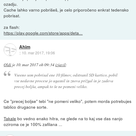
ozadju.
Cache lahko varno pobrišeš, je celo priporočeno enkrat tedensko
pobrisat.
za flash:
https://play.google.com/store/apps/deta...
Ahim
::
10. mar 2017, 19:06
Oldi
je
10. mar 2017 ob 09:34
izjavil
:
Vseeno sem pobrisal ene 10 filmov, odstranil SD kartico, pobil
vse nedavne procese jo ugasnil in znova prižgal in je zadeva
precej boljša, ampak to še ne pomeni veliko.
Ce "precej boljse" tebi "ne pomeni veliko", potem morda potrebujes
tablico drugacne sorte.
Takale
bo vedno enako hitra, ne glede na to kaj vse das nanjo
oziroma ce je 100% zafilana ...