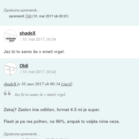
Zgodovina sprememb…
spremenil:
Oldi
(
10. mar 2017 ob 00:31
)
shadeX
::
10. mar 2017, 00:34
Jaz bi to samo še v smeti vrgel.
Oldi
::
10. mar 2017, 00:42
shadeX
je
10. mar 2017 ob 00:34
izjavil
:
Jaz bi to samo še v smeti vrgel.
Zakaj? Zaslon ima odličen, format 4:3 mi je super.
Flash je pa res polhen, na 96%, ampak to valjda nima veze.
Zgodovina sprememb…