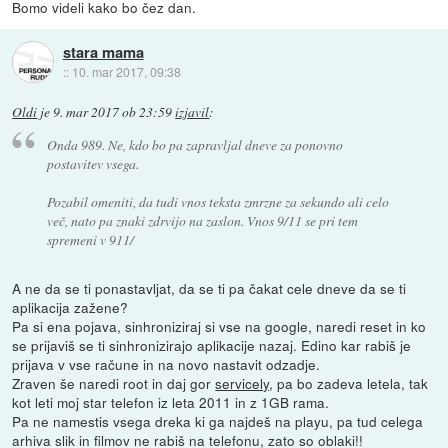
Bomo videli kako bo čez dan.
stara mama
::
10. mar 2017, 09:38
Oldi
je
9. mar 2017 ob 23:59
izjavil
:
Onda 989. Ne, kdo bo pa zapravljal dneve za ponovno
postavitev vsega.
Pozabil omeniti, da tudi vnos teksta zmrzne za sekundo ali celo
več, nato pa znaki zdrvijo na zaslon. Vnos 9/11 se pri tem
spremeni v 911/
A ne da se ti ponastavljat, da se ti pa čakat cele dneve da se ti
aplikacija zažene?
Pa si ena pojava, sinhroniziraj si vse na google, naredi reset in ko
se prijaviš se ti sinhronizirajo aplikacije nazaj. Edino kar rabiš je
prijava v vse račune in na novo nastavit odzadje.
Zraven še naredi root in daj gor
servicely
, pa bo zadeva letela, tak
kot leti moj star telefon iz leta 2011 in z 1GB rama.
Pa ne namestis vsega dreka ki ga najdeš na playu, pa tud celega
arhiva slik in filmov ne rabiš na telefonu, zato so oblaki!!