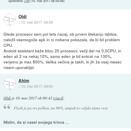
spremenil:
Oldi
(
10. mar 2017 ob 00:44
)
Oldi
::
10. mar 2017, 08:59
Glede procesov sem pol leta nazaj, ob prvem štekanju tablice,
naložil vsemogoče apk in ni nobena pokazala, da bi bil problem
CPU.
Andoid assistant kaže blizu 20 procesov, večji del na 0,0CPU, in
eden ali 2 na nekaj 10%, samo eden je bil enkrat na 130%,
verjetno je max 800%. Velika večina je takih, ki jih že vsaj mesec
nisem uporabljal.
Ahim
::
10. mar 2017, 09:00
Oldi
je
10. mar 2017 ob 00:42
izjavil
:
Flash je pa res polhen, na 96%, ampak to valjda nima veze.
Mislim, da si nasel svojega krivca ...