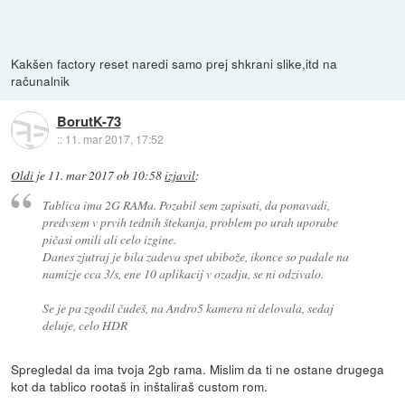
Kakšen factory reset naredi samo prej shkrani slike,itd na
računalnik
BorutK-73
::
11. mar 2017, 17:52
Oldi
je
11. mar 2017 ob 10:58
izjavil
:
Tablica ima 2G RAMa. Pozabil sem zapisati, da ponavadi,
predvsem v prvih tednih štekanja, problem po urah uporabe
pičasi omili ali celo izgine.
Danes zjutraj je bila zadeva spet ubibože, ikonce so padale na
namizje cca 3/s, ene 10 aplikacij v ozadju, se ni odzivalo.
Se je pa zgodil čudeš, na Andro5 kamera ni delovala, sedaj
deluje, celo HDR
Spregledal da ima tvoja 2gb rama. Mislim da ti ne ostane drugega
kot da tablico rootaš in inštaliraš custom rom.