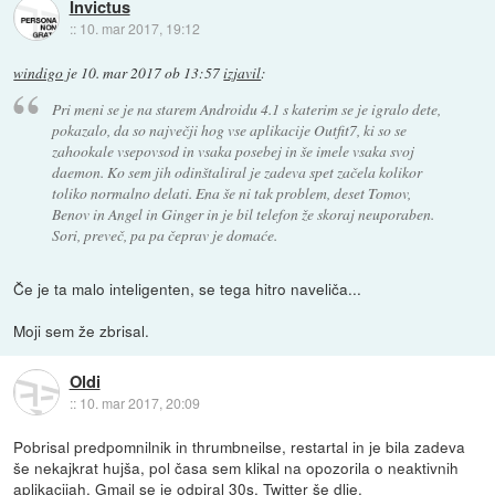
Invictus
::
10. mar 2017, 19:12
windigo
je
10. mar 2017 ob 13:57
izjavil
:
Pri meni se je na starem Androidu 4.1 s katerim se je igralo dete,
pokazalo, da so največji hog vse aplikacije Outfit7, ki so se
zahookale vsepovsod in vsaka posebej in še imele vsaka svoj
daemon. Ko sem jih odinštaliral je zadeva spet začela kolikor
toliko normalno delati. Ena še ni tak problem, deset Tomov,
Benov in Angel in Ginger in je bil telefon že skoraj neuporaben.
Sori, preveč, pa pa čeprav je domaće.
Če je ta malo inteligenten, se tega hitro naveliča...
Moji sem že zbrisal.
Oldi
::
10. mar 2017, 20:09
Pobrisal predpomnilnik in thrumbneilse, restartal in je bila zadeva
še nekajkrat hujša, pol časa sem klikal na opozorila o neaktivnih
aplikacijah. Gmail se je odpiral 30s, Twitter še dlje.