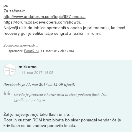
ps
Za začetek:
http://www.ondaforum.com/topic/987-onda...
https://forum.xda-developers.com/showth...
Največji rizik da tablico spremeniš v opeko je pri rootanju, ko imaš
recovery gor je veliko lažje se igrat z različnimi rom-i.
Zgodovina sprememb…
spremenil:
BorutK-73
(
11. mar 2017 ob 17:56
)
mirkuma
::
11. mar 2017, 18:05
iloveboobz
je
11. mar 2017 ob 12:59
izjavil
:
seveda je problem v hardwareu in sicer počasen flash. Ista
zgodba na n7 tegra
Žal je najverjetneje tako flash umira...
Root in custom ROM brez bloata bo sicer pomagal vendar če je
kriv flash se bo zadeva ponovila kmalu...