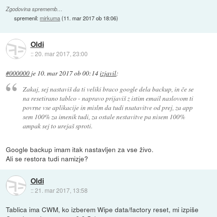
Zgodovina sprememb…
spremenil:
mirkuma
(
11. mar 2017 ob 18:06
)
Oldi
::
20. mar 2017, 23:00
#000000
je
10. mar 2017 ob 00:14
izjavil
:
Zakaj, sej nastaviš da ti veliki braco google dela backup, in če se
na resetirano tablco - napravo prijaviš z istim email naslovom ti
povrne vse aplikacije in mislm da tudi nsatavitve od prej, za app
sem 100% za imenik tudi, za ostale nestavitve pa nisem 100%
ampak sej to urejaš sproti.
Google backup imam itak nastavljen za vse živo.
Ali se restora tudi namizje?
Oldi
::
21. mar 2017, 13:58
Tablica ima CWM, ko izberem Wipe data/factory reset, mi izpiše