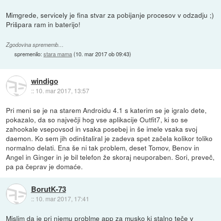
Mimgrede, servicely je fina stvar za pobijanje procesov v odzadju ;)
Prišpara ram in baterijo!
Zgodovina sprememb…
spremenilo:
stara mama
(
10. mar 2017 ob 09:43
)
windigo
::
10. mar 2017, 13:57
Pri meni se je na starem Androidu 4.1 s katerim se je igralo dete,
pokazalo, da so največji hog vse aplikacije Outfit7, ki so se
zahookale vsepovsod in vsaka posebej in še imele vsaka svoj
daemon. Ko sem jih odinštaliral je zadeva spet začela kolikor toliko
normalno delati. Ena še ni tak problem, deset Tomov, Benov in
Angel in Ginger in je bil telefon že skoraj neuporaben. Sori, preveč,
pa pa čeprav je domaće.
BorutK-73
::
10. mar 2017, 17:41
Mislim da je pri njemu problme app za musko ki stalno teče v