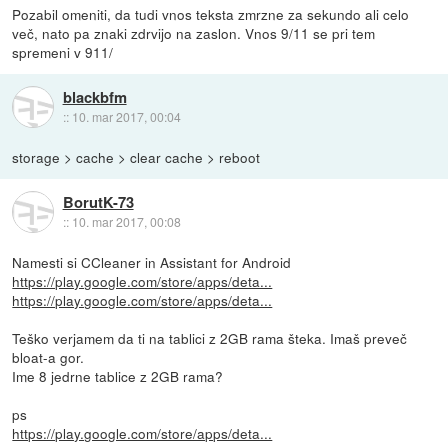
Pozabil omeniti, da tudi vnos teksta zmrzne za sekundo ali celo
več, nato pa znaki zdrvijo na zaslon. Vnos 9/11 se pri tem
spremeni v 911/
blackbfm
::
10. mar 2017, 00:04
storage > cache > clear cache > reboot
BorutK-73
::
10. mar 2017, 00:08
Namesti si CCleaner in Assistant for Android
https://play.google.com/store/apps/deta...
https://play.google.com/store/apps/deta...
Teško verjamem da ti na tablici z 2GB rama šteka. Imaš preveč
bloat-a gor.
Ime 8 jedrne tablice z 2GB rama?
ps
https://play.google.com/store/apps/deta...