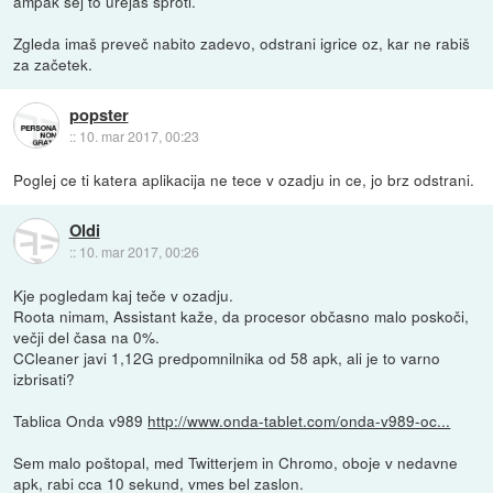
ampak sej to urejaš sproti.
Zgleda imaš preveč nabito zadevo, odstrani igrice oz, kar ne rabiš
za začetek.
popster
::
10. mar 2017, 00:23
Poglej ce ti katera aplikacija ne tece v ozadju in ce, jo brz odstrani.
Oldi
::
10. mar 2017, 00:26
Kje pogledam kaj teče v ozadju.
Roota nimam, Assistant kaže, da procesor občasno malo poskoči,
večji del časa na 0%.
CCleaner javi 1,12G predpomnilnika od 58 apk, ali je to varno
izbrisati?
Tablica Onda v989
http://www.onda-tablet.com/onda-v989-oc...
Sem malo poštopal, med Twitterjem in Chromo, oboje v nedavne
apk, rabi cca 10 sekund, vmes bel zaslon.