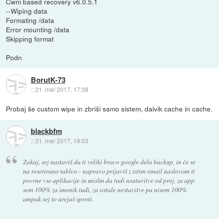
Cwm based recovery v6.0.5.1
--Wiping data
Formating /data
Error mounting /data
Skipping format
Podn
BorutK-73
::
21. mar 2017, 17:38
Probaj še custom wipe in zbriši samo sistem, dalvik cache in cache.
blackbfm
::
21. mar 2017, 19:03
Zakaj, sej nastaviš da ti veliki braco google dela backup, in če se
na resetirano tablco - napravo prijaviš z istim email naslovom ti
povrne vse aplikacije in mislm da tudi nsatavitve od prej, za app
sem 100% za imenik tudi, za ostale nestavitve pa nisem 100%
ampak sej to urejaš sproti.