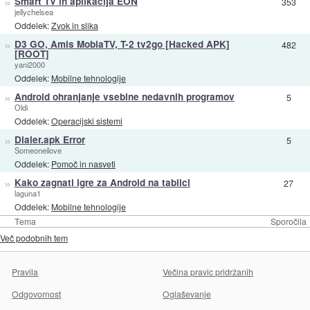
»
Smart TV in aplikacija EON
353
jellychelsea
Oddelek:
Zvok in slika
»
D3 GO, Amis MobiaTV, T-2 tv2go [Hacked APK]
482
[ROOT]
yani2000
Oddelek:
Mobilne tehnologije
»
Android ohranjanje vsebine nedavnih programov
5
Oldi
Oddelek:
Operacijski sistemi
»
Dialer.apk Error
5
Someoneilove
Oddelek:
Pomoč in nasveti
»
Kako zagnati igre za Android na tablici
27
laguna1
Oddelek:
Mobilne tehnologije
Tema
Sporočila
Več podobnih tem
Pravila
Večina pravic pridržanih
Odgovornost
Oglaševanje