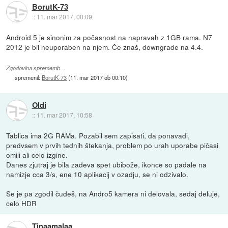
BorutK-73
::
11. mar 2017, 00:09
Android 5 je sinonim za počasnost na napravah z 1GB rama. N7
2012 je bil neuporaben na njem. Če znaš, downgrade na 4.4.
Zgodovina sprememb…
spremenil:
BorutK-73
(
11. mar 2017 ob 00:10
)
Oldi
::
11. mar 2017, 10:58
Tablica ima 2G RAMa. Pozabil sem zapisati, da ponavadi,
predvsem v prvih tednih štekanja, problem po urah uporabe pičasi
omili ali celo izgine.
Danes zjutraj je bila zadeva spet ubibože, ikonce so padale na
namizje cca 3/s, ene 10 aplikacij v ozadju, se ni odzivalo.
Se je pa zgodil čudeš, na Andro5 kamera ni delovala, sedaj deluje,
celo HDR
Tinaamalaa