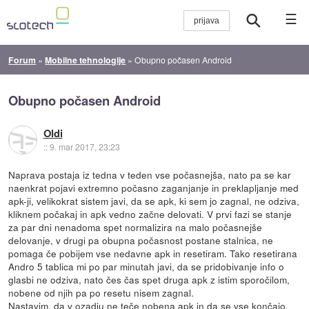
☰
Forum
»
Mobilne tehnologije
»
Obupno počasen Android
Obupno počasen Android
Oldi
::
9. mar 2017, 23:23
Naprava postaja iz tedna v teden vse počasnejša, nato pa se kar
naenkrat pojavi extremno počasno zaganjanje in preklapljanje med
apk-ji, velikokrat sistem javi, da se apk, ki sem jo zagnal, ne odziva,
kliknem počakaj in apk vedno začne delovati. V prvi fazi se stanje
za par dni nenadoma spet normalizira na malo počasnejše
delovanje, v drugi pa obupna počasnost postane stalnica, ne
pomaga če pobijem vse nedavne apk in resetiram. Tako resetirana
Andro 5 tablica mi po par minutah javi, da se pridobivanje info o
glasbi ne odziva, nato čes čas spet druga apk z istim sporočilom,
nobene od njih pa po resetu nisem zagnal.
Nastavim, da v ozadju ne teče nobena apk in da se vse končajo,