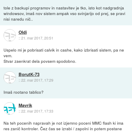
tole z backupi programov in nastavitev je tko, isto kot nadgradnja
windowsov, imaš nov sistem ampak vso svinjarijo od prej, se pravi
nisi naredu nič..
Oldi
::
21. mar 2017, 20:51
Uspelo mi je pobrisati calvik in cashe, kako izbrisati sistem, pa ne
vem.
Stvar zaenkrat dela povsem spodobno.
BorutK-73
::
22. mar 2017, 17:29
Imaš rootano tablico?
Mavrik
::
22. mar 2017, 17:33
Na teh pocenih napravah je not izjemno poceni MMC flash ki ima
res zanič kontroler. Čez čas se izrabi / zapolni in potem postane