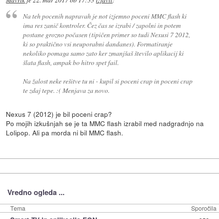
Na teh pocenih napravah je not izjemno poceni MMC flash ki
ima res zanič kontroler. Čez čas se izrabi / zapolni in potem
postane grozno počasen (tipičen primer so tudi Nexusi 7 2012,
ki so praktično vsi neuporabni dandanes). Formatiranje
nekoliko pomaga samo zato ker zmanjšaš število aplikacij ki
šlata flash, ampak bo hitro spet fail.
Na žalost neke rešitve tu ni - kupil si poceni crap in poceni crap
te zdaj tepe. :( Menjava za novo.
Nexus 7 (2012) je bil poceni crap?
Po mojih izkušnjah se je ta MMC flash izrabil med nadgradnjo na
Lolipop. Ali pa morda ni bil MMC flash.
Vredno ogleda ...
Tema
Sporočila