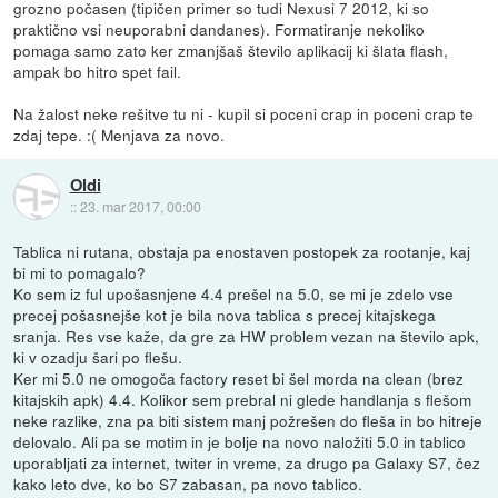
grozno počasen (tipičen primer so tudi Nexusi 7 2012, ki so
praktično vsi neuporabni dandanes). Formatiranje nekoliko
pomaga samo zato ker zmanjšaš število aplikacij ki šlata flash,
ampak bo hitro spet fail.
Na žalost neke rešitve tu ni - kupil si poceni crap in poceni crap te
zdaj tepe. :( Menjava za novo.
Oldi
::
23. mar 2017, 00:00
Tablica ni rutana, obstaja pa enostaven postopek za rootanje, kaj
bi mi to pomagalo?
Ko sem iz ful upošasnjene 4.4 prešel na 5.0, se mi je zdelo vse
precej pošasnejše kot je bila nova tablica s precej kitajskega
sranja. Res vse kaže, da gre za HW problem vezan na število apk,
ki v ozadju šari po flešu.
Ker mi 5.0 ne omogoča factory reset bi šel morda na clean (brez
kitajskih apk) 4.4. Kolikor sem prebral ni glede handlanja s flešom
neke razlike, zna pa biti sistem manj požrešen do fleša in bo hitreje
delovalo. Ali pa se motim in je bolje na novo naložiti 5.0 in tablico
uporabljati za internet, twiter in vreme, za drugo pa Galaxy S7, čez
kako leto dve, ko bo S7 zabasan, pa novo tablico.