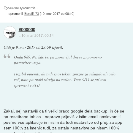
Zgodovina sprememb…
spremenil:
BorutK-73
(
10. mar 2017 ob 00:10
)
#000000
::
10. mar 2017, 00:14
Oldi
je
9. mar 2017 ob 23:59
izjavil
:
Onda 989. Ne, kdo bo pa zapravljal dneve za ponovno
postavitev vsega.
Pozabil omeniti, da tudi vnos teksta zmrzne za sekundo ali celo
več, nato pa znaki zdrvijo na zaslon. Vnos 9/11 se pri tem
spremeni v 911/
Zakaj, sej nastaviš da ti veliki braco google dela backup, in če se
na resetirano tablco - napravo prijaviš z istim email naslovom ti
povrne vse aplikacije in mislm da tudi nsatavitve od prej, za app
sem 100% za imenik tudi, za ostale nestavitve pa nisem 100%