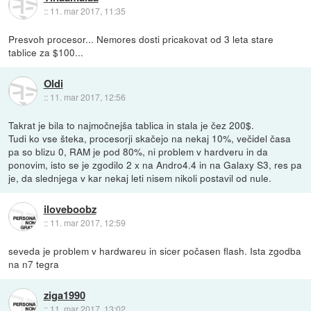
::
11. mar 2017, 11:35
Presvoh procesor... Nemores dosti pricakovat od 3 leta stare
tablice za $100...
Oldi
::
11. mar 2017, 12:56
Takrat je bila to najmočnejša tablica in stala je čez 200$.
Tudi ko vse šteka, procesorji skačejo na nekaj 10%, večidel časa
pa so blizu 0, RAM je pod 80%, ni problem v hardveru in da
ponovim, isto se je zgodilo 2 x na Andro4.4 in na Galaxy S3, res pa
je, da slednjega v kar nekaj leti nisem nikoli postavil od nule.
iloveboobz
::
11. mar 2017, 12:59
seveda je problem v hardwareu in sicer počasen flash. Ista zgodba
na n7 tegra
ziga1990
::
11. mar 2017, 13:02