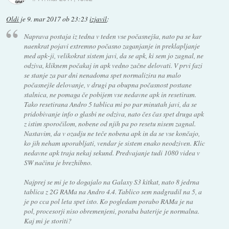
Oldi
je
9. mar 2017 ob 23:23
izjavil
:
Naprava postaja iz tedna v teden vse počasnejša, nato pa se kar
naenkrat pojavi extremno počasno zaganjanje in preklapljanje
med apk-ji, velikokrat sistem javi, da se apk, ki sem jo zagnal, ne
odziva, kliknem počakaj in apk vedno začne delovati. V prvi fazi
se stanje za par dni nenadoma spet normalizira na malo
počasnejše delovanje, v drugi pa obupna počasnost postane
stalnica, ne pomaga če pobijem vse nedavne apk in resetiram.
Tako resetirana Andro 5 tablica mi po par minutah javi, da se
pridobivanje info o glasbi ne odziva, nato čes čas spet druga apk
z istim sporočilom, nobene od njih pa po resetu nisem zagnal.
Nastavim, da v ozadju ne teče nobena apk in da se vse končajo,
ko jih neham uporabljati, vendar je sistem enako neodziven. Klic
nedavne apk traja nekaj sekund. Predvajanje tudi 1080 videa v
SW načinu je brezhibno.
Najprej se mi je to dogajalo na Galaxy S3 kitkat, nato 8 jedrna
tablica z 2G RAMa na Andro 4.4. Tablico sem nadgradil na 5, a
je po cca pol leta spet isto. Ko pogledam porabo RAMa je na
pol, procesorji niso obremenjeni, poraba baterije je normalna.
Kaj mi je storiti?