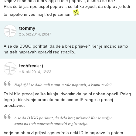
Najbrž bi se dalo tudi v app-u tole popravit, a komu se da?
Plus če bi jaz npr. uspel popravit, se lahko zgodi, da odpravijo tudi
to napako in ves moj trud je zaman.
ttommy
::
5. okt 2014, 20:47
A se da D3GO porihtat, da dela brez prijave? Ker je možno samo
na treh napravah opraviti registracijo..
techfreak :)
::
6. okt 2014, 12:23
Najbrž bi se dalo tudi v app-u tole popravit, a komu se da?
To bi bila precej velika luknja, dvomim da ne bi noben opazil. Poleg
tega je blokiranje prometa na dolocene IP range-e precej
enostavno.
A se da D3GO porihtat, da dela brez prijave? Ker je možno
samo na treh napravah opraviti registracijo.
Verjetno ob prvi prijavi zgenerirajo neki ID te naprave in potem