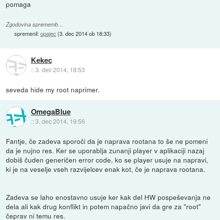
pomaga
Zgodovina sprememb…
spremenil:
opajec
(
3. dec 2014 ob 18:33
)
Kekec
::
3. dec 2014, 18:53
seveda hide my root naprimer.
OmegaBlue
::
3. dec 2014, 19:56
Fantje, če zadeva sporoči da je naprava rootana to še ne pomeni
da je nujno res. Ker se uporablja zunanji player v aplikaciji nazaj
dobiš čuden generičen error code, ko se player usuje na napravi,
ki je na veselje vseh razvijelcev enak kot, če je naprava rootana.
Zadeva se laho enostavno usuje ker kak del HW pospeševanja ne
dela ali kak drug konflikt in potem napačno javi da gre za "root"
čeprav ni temu res.