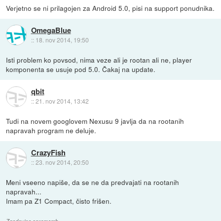
Verjetno se ni prilagojen za Android 5.0, pisi na support ponudnika.
OmegaBlue
::
18. nov 2014, 19:50
Isti problem ko povsod, nima veze ali je rootan ali ne, player
komponenta se usuje pod 5.0. Čakaj na update.
qbit
::
21. nov 2014, 13:42
Tudi na novem googlovem Nexusu 9 javlja da na rootanih
napravah program ne deluje.
CrazyFish
::
23. nov 2014, 20:50
Meni vseeno napiše, da se ne da predvajati na rootanih
napravah...
Imam pa Z1 Compact, čisto frišen.