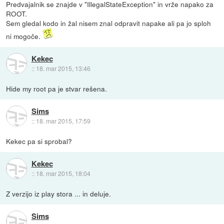
Predvajalnik se znajde v "IllegalStateException" in vrže napako za
ROOT.
Sem gledal kodo in žal nisem znal odpravit napake ali pa jo sploh
ni mogoče.
Kekec
::
18. mar 2015, 13:46
Hide my root pa je stvar rešena.
Sims
::
18. mar 2015, 17:59
Kekec pa si sprobal?
Kekec
::
18. mar 2015, 18:04
Z verzijo iz play stora ... in deluje.
Sims