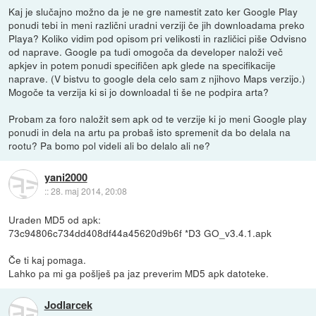
Kaj je slučajno možno da je ne gre namestit zato ker Google Play
ponudi tebi in meni različni uradni verziji če jih downloadama preko
Playa? Koliko vidim pod opisom pri velikosti in različici piše Odvisno
od naprave. Google pa tudi omogoča da developer naloži več
apkjev in potem ponudi specifičen apk glede na specifikacije
naprave. (V bistvu to google dela celo sam z njihovo Maps verzijo.)
Mogoče ta verzija ki si jo downloadal ti še ne podpira arta?
Probam za foro naložit sem apk od te verzije ki jo meni Google play
ponudi in dela na artu pa probaš isto spremenit da bo delala na
rootu? Pa bomo pol videli ali bo delalo ali ne?
yani2000
::
28. maj 2014, 20:08
Uraden MD5 od apk:
73c94806c734dd408df44a45620d9b6f *D3 GO_v3.4.1.apk
Če ti kaj pomaga.
Lahko pa mi ga pošlješ pa jaz preverim MD5 apk datoteke.
Jodlarcek