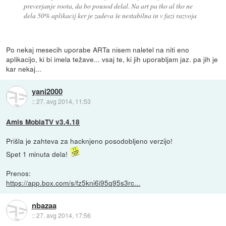
preverjanje roota, da bo pousod delal. Na art pa tko al tko ne
dela 50% aplikacij ker je zadeva še nestabilna in v fazi razvoja
Po nekaj mesecih uporabe ARTa nisem naletel na niti eno
aplikacijo, ki bi imela težave... vsaj te, ki jih uporabljam jaz. pa jih je
kar nekaj...
yani2000
::
27. avg 2014, 11:53
Amis MobiaTV v3.4.18
Prišla je zahteva za hacknjeno posodobljeno verzijo!
Spet 1 minuta dela!
Prenos:
https://app.box.com/s/fz5kni6i95q95s3rc...
nbazaa
::
27. avg 2014, 17:56