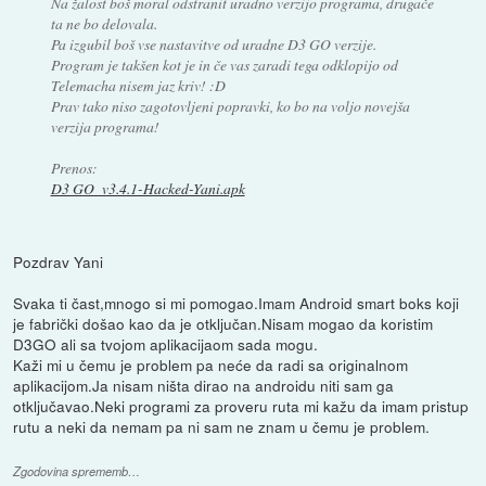
Na žalost boš moral odstranit uradno verzijo programa, drugače
ta ne bo delovala.
Pa izgubil boš vse nastavitve od uradne D3 GO verzije.
Program je takšen kot je in če vas zaradi tega odklopijo od
Telemacha nisem jaz kriv! :D
Prav tako niso zagotovljeni popravki, ko bo na voljo novejša
verzija programa!
Prenos:
D3 GO_v3.4.1-Hacked-Yani.apk
Pozdrav Yani
Svaka ti čast,mnogo si mi pomogao.Imam Android smart boks koji
je fabrički došao kao da je otključan.Nisam mogao da koristim
D3GO ali sa tvojom aplikacijaom sada mogu.
Kaži mi u čemu je problem pa neće da radi sa originalnom
aplikacijom.Ja nisam ništa dirao na androidu niti sam ga
otključavao.Neki programi za proveru ruta mi kažu da imam pristup
rutu a neki da nemam pa ni sam ne znam u čemu je problem.
Zgodovina sprememb…