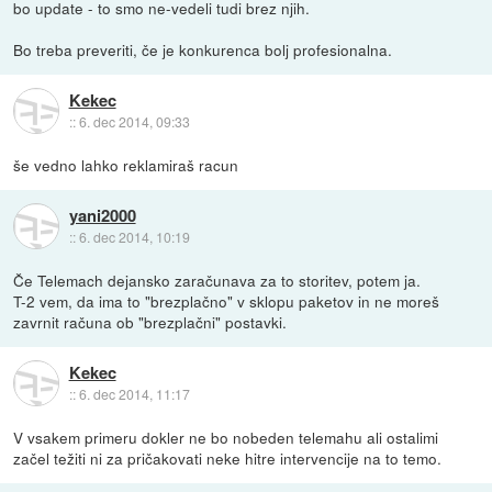
bo update - to smo ne-vedeli tudi brez njih.
Bo treba preveriti, če je konkurenca bolj profesionalna.
Kekec
::
6. dec 2014, 09:33
še vedno lahko reklamiraš racun
yani2000
::
6. dec 2014, 10:19
Če Telemach dejansko zaračunava za to storitev, potem ja.
T-2 vem, da ima to "brezplačno" v sklopu paketov in ne moreš
zavrnit računa ob "brezplačni" postavki.
Kekec
::
6. dec 2014, 11:17
V vsakem primeru dokler ne bo nobeden telemahu ali ostalimi
začel težiti ni za pričakovati neke hitre intervencije na to temo.