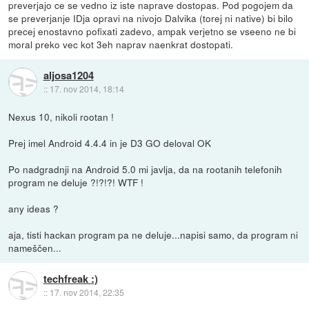
preverjajo ce se vedno iz iste naprave dostopas. Pod pogojem da
se preverjanje IDja opravi na nivojo Dalvika (torej ni native) bi bilo
precej enostavno pofixati zadevo, ampak verjetno se vseeno ne bi
moral preko vec kot 3eh naprav naenkrat dostopati.
aljosa1204
::
17. nov 2014, 18:14
Nexus 10, nikoli rootan !
Prej imel Android 4.4.4 in je D3 GO deloval OK
Po nadgradnji na Android 5.0 mi javlja, da na rootanih telefonih
program ne deluje ?!?!?! WTF !
any ideas ?
aja, tisti hackan program pa ne deluje...napisi samo, da program ni
nameščen...
techfreak :)
::
17. nov 2014, 22:35