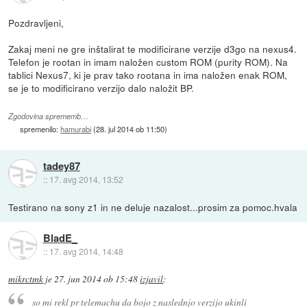
Pozdravljeni,
Zakaj meni ne gre inštalirat te modificirane verzije d3go na nexus4.
Telefon je rootan in imam naložen custom ROM (purity ROM). Na
tablici Nexus7, ki je prav tako rootana in ima naložen enak ROM,
se je to modificirano verzijo dalo naložit BP.
Zgodovina sprememb…
spremenilo:
hamurabi
(
28. jul 2014 ob 11:50
)
tadey87
::
17. avg 2014, 13:52
Testirano na sony z1 in ne deluje nazalost...prosim za pomoc.hvala
BladE_
::
17. avg 2014, 14:48
mikrctmk
je
27. jun 2014 ob 15:48
izjavil
:
so mi rekl pr telemachu da bojo z naslednjo verzijo ukinli