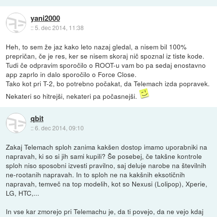
yani2000
::
5. dec 2014, 11:38
Heh, to sem že jaz kako leto nazaj gledal, a nisem bil 100%
prepričan, če je res, ker se nisem skoraj nič spoznal iz tiste kode.
Tudi če odpravim sporočilo o ROOT-u vam bo pa sedaj enostavno
app zaprlo in dalo sporočilo o Force Close.
Tako kot pri T-2, bo potrebno počakat, da Telemach izda popravek.
Nekateri so hitrejši, nekateri pa počasnejši.
qbit
::
6. dec 2014, 09:10
Zakaj Telemach sploh zanima kakšen dostop imamo uporabniki na
napravah, ki so si jih sami kupili? Še posebej, če takšne kontrole
sploh niso sposobni izvesti pravilno, saj deluje narobe na številnih
ne-rootanih napravah. In to sploh ne na kakšnih eksotičnih
napravah, temveč na top modelih, kot so Nexusi (Lolipop), Xperie,
LG, HTC,...
In vse kar zmorejo pri Telemachu je, da ti povejo, da ne vejo kdaj