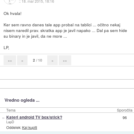
::
18. mar 2015, 18:16
Ok hvala!
Ker sem ravno danes tale app probal na tablici ... očitno nekaj
nisem naredil prav. skratka app je javil napako ... Dal pa sem hide
su binary in je javil, da ne more ...
LP,
2
/ 10
««
«
»
»»
Vredno ogleda ...
Tema
Sporočila
»
Kateri android TV box/stick?
96
LapD
Oddelek:
Kaj kupiti