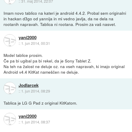
::
31. maj 2014, 22:07
Imam novo tablico na kateri je android 4.4.2. Probal sem originalni
in hackan d3go od yannija in mi vedno javlja, da ne dela na
rootanih napravah. Tablica ni rootana. Prosim za vaš nasvet.
yani2000
::
1. jun 2014, 00:31
Model tablice prosim.
Če pa bi ugibal pa bi rekel, da je Sony Tablet Z.
Na teh na žalost ne deluje oz. na vseh napravah, ki imajo original
Android v4.4 KitKat nameščen ne deluje.
Jodlarcek
::
1. jun 2014, 08:29
Tablica je LG G Pad z original KitKatom.
yani2000
::
1. jun 2014, 08:37