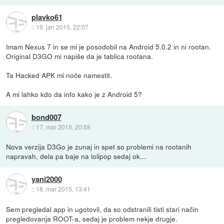
plavko61
::
19. jan 2015, 22:07
Imam Nexus 7 in se mi je posodobil na Android 5.0.2 in ni rootan.
Original D3GO mi napiše da je tablica rootana.
Ta Hacked APK mi noče namestit.
A mi lahko kdo da info kako je z Android 5?
bond007
::
17. mar 2015, 20:58
Nova verzija D3Go je zunaj in spet so problemi na rootanih
napravah, dela pa baje na lolipop sedaj ok...
yani2000
::
18. mar 2015, 13:41
Sem pregledal app in ugotovil, da so odstranili tisti stari način
pregledovanja ROOT-a, sedaj je problem nekje drugje.