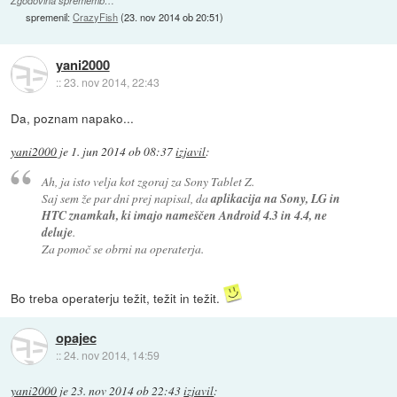
Zgodovina sprememb…
spremenil:
CrazyFish
(
23. nov 2014 ob 20:51
)
yani2000
::
23. nov 2014, 22:43
Da, poznam napako...
yani2000
je
1. jun 2014 ob 08:37
izjavil
:
Ah, ja isto velja kot zgoraj za Sony Tablet Z.
Saj sem že par dni prej napisal, da
aplikacija na Sony, LG in
HTC znamkah, ki imajo nameščen Android 4.3 in 4.4, ne
deluje
.
Za pomoč se obrni na operaterja.
Bo treba operaterju težit, težit in težit.
opajec
::
24. nov 2014, 14:59
yani2000
je
23. nov 2014 ob 22:43
izjavil
: