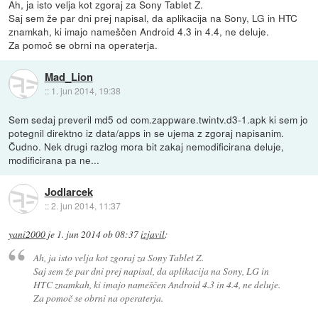
Ah, ja isto velja kot zgoraj za Sony Tablet Z.
Saj sem že par dni prej napisal, da aplikacija na Sony, LG in HTC
znamkah, ki imajo nameščen Android 4.3 in 4.4, ne deluje.
Za pomoč se obrni na operaterja.
Mad_Lion
::
1. jun 2014, 19:38
Sem sedaj preveril md5 od com.zappware.twintv.d3-1.apk ki sem jo
potegnil direktno iz data/apps in se ujema z zgoraj napisanim.
Čudno. Nek drugi razlog mora bit zakaj nemodificirana deluje,
modificirana pa ne...
Jodlarcek
::
2. jun 2014, 11:37
yani2000
je
1. jun 2014 ob 08:37
izjavil
:
Ah, ja isto velja kot zgoraj za Sony Tablet Z.
Saj sem že par dni prej napisal, da aplikacija na Sony, LG in
HTC znamkah, ki imajo nameščen Android 4.3 in 4.4, ne deluje.
Za pomoč se obrni na operaterja.