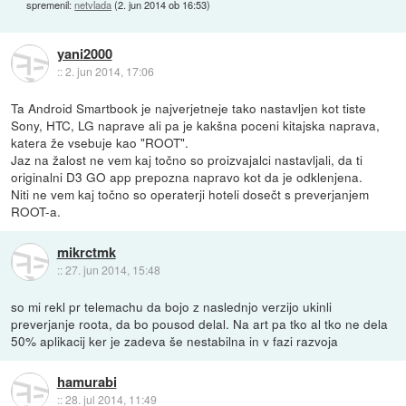
spremenil:
netvlada
(
2. jun 2014 ob 16:53
)
yani2000
::
2. jun 2014, 17:06
Ta Android Smartbook je najverjetneje tako nastavljen kot tiste
Sony, HTC, LG naprave ali pa je kakšna poceni kitajska naprava,
katera že vsebuje kao "ROOT".
Jaz na žalost ne vem kaj točno so proizvajalci nastavljali, da ti
originalni D3 GO app prepozna napravo kot da je odklenjena.
Niti ne vem kaj točno so operaterji hoteli dosečt s preverjanjem
ROOT-a.
mikrctmk
::
27. jun 2014, 15:48
so mi rekl pr telemachu da bojo z naslednjo verzijo ukinli
preverjanje roota, da bo pousod delal. Na art pa tko al tko ne dela
50% aplikacij ker je zadeva še nestabilna in v fazi razvoja
hamurabi
::
28. jul 2014, 11:49