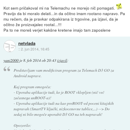
Kot sem pričakoval mi na Telemachu ne morejo nič pomagati.
Pravijo da bi moralo delati...in da očitno imam rootano napravo. Pa
mu rečem, da je pravkar odpakirana iz trgovine, pa izjavi, da je
očitno že proizvajalec rootal...!!!
Pa to ne moreš verjet kakšne kretene imajo tam zaposlene
netvlada
::
2. jun 2014, 16:45
yani2000
je
8. feb 2014 ob 20:43
izjavil
:
Predstavljam vam modificiran program za Telemach D3 GO za
Android naprave.
Kaj program omogoča:
- Uporaba aplikacije tudi, ko je ROOT vklopljen (nič več
začasnega unROOT-a)!
- Uporaba aplikacije tudi na kao preROOT-ed poceni kitajskih
napravah (SmartTV ključki, nizkocenovne tablice,...) --> Do
sedaj ni bilo mogoče uporabit D3 GO na teh napravah!
Opozorilo: