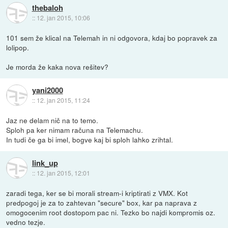
thebaloh
::
12. jan 2015, 10:06
101 sem že klical na Telemah in ni odgovora, kdaj bo popravek za
lolipop.
Je morda že kaka nova rešitev?
yani2000
::
12. jan 2015, 11:24
Jaz ne delam nič na to temo.
Sploh pa ker nimam računa na Telemachu.
In tudi če ga bi imel, bogve kaj bi sploh lahko zrihtal.
link_up
::
12. jan 2015, 12:01
zaradi tega, ker se bi morali stream-i kriptirati z VMX. Kot
predpogoj je za to zahtevan "secure" box, kar pa naprava z
omogocenim root dostopom pac ni. Tezko bo najdi kompromis oz.
vedno tezje.