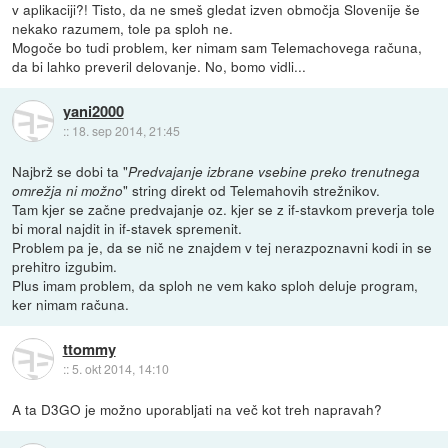
v aplikaciji?! Tisto, da ne smeš gledat izven območja Slovenije še
nekako razumem, tole pa sploh ne.
Mogoče bo tudi problem, ker nimam sam Telemachovega računa,
da bi lahko preveril delovanje. No, bomo vidli...
yani2000
::
18. sep 2014, 21:45
Najbrž se dobi ta "
Predvajanje izbrane vsebine preko trenutnega
" string direkt od Telemahovih strežnikov.
omrežja ni možno
Tam kjer se začne predvajanje oz. kjer se z if-stavkom preverja tole
bi moral najdit in if-stavek spremenit.
Problem pa je, da se nič ne znajdem v tej nerazpoznavni kodi in se
prehitro izgubim.
Plus imam problem, da sploh ne vem kako sploh deluje program,
ker nimam računa.
ttommy
::
5. okt 2014, 14:10
A ta D3GO je možno uporabljati na več kot treh napravah?