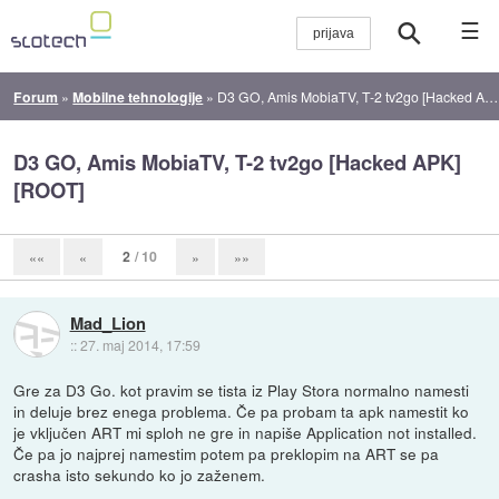
☰
Forum
»
Mobilne tehnologije
»
D3 GO, Amis MobiaTV, T-2 tv2go [Hacked APK][ROOT]
D3 GO, Amis MobiaTV, T-2 tv2go [Hacked APK]
[ROOT]
2
/ 10
««
«
»
»»
Mad_Lion
::
27. maj 2014, 17:59
Gre za D3 Go. kot pravim se tista iz Play Stora normalno namesti
in deluje brez enega problema. Če pa probam ta apk namestit ko
je vključen ART mi sploh ne gre in napiše Application not installed.
Če pa jo najprej namestim potem pa preklopim na ART se pa
crasha isto sekundo ko jo zaženem.