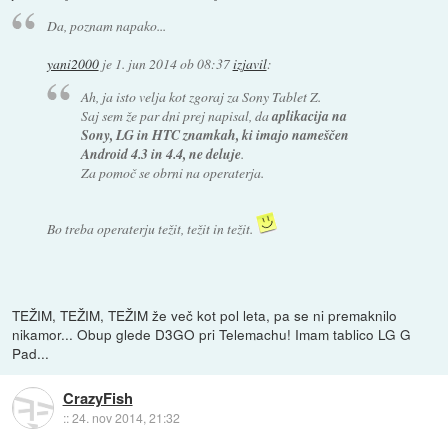
Da, poznam napako...
yani2000
je
1. jun 2014 ob 08:37
izjavil
:
Ah, ja isto velja kot zgoraj za Sony Tablet Z.
Saj sem že par dni prej napisal, da
aplikacija na
Sony, LG in HTC znamkah, ki imajo nameščen
Android 4.3 in 4.4, ne deluje
.
Za pomoč se obrni na operaterja.
Bo treba operaterju težit, težit in težit.
TEŽIM, TEŽIM, TEŽIM že več kot pol leta, pa se ni premaknilo
nikamor... Obup glede D3GO pri Telemachu! Imam tablico LG G
Pad...
CrazyFish
::
24. nov 2014, 21:32