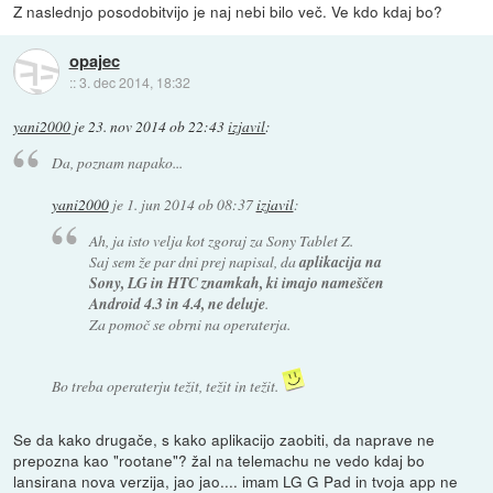
Z naslednjo posodobitvijo je naj nebi bilo več. Ve kdo kdaj bo?
opajec
::
3. dec 2014, 18:32
yani2000
je
23. nov 2014 ob 22:43
izjavil
:
Da, poznam napako...
yani2000
je
1. jun 2014 ob 08:37
izjavil
:
Ah, ja isto velja kot zgoraj za Sony Tablet Z.
Saj sem že par dni prej napisal, da
aplikacija na
Sony, LG in HTC znamkah, ki imajo nameščen
Android 4.3 in 4.4, ne deluje
.
Za pomoč se obrni na operaterja.
Bo treba operaterju težit, težit in težit.
Se da kako drugače, s kako aplikacijo zaobiti, da naprave ne
prepozna kao "rootane"? žal na telemachu ne vedo kdaj bo
lansirana nova verzija, jao jao.... imam LG G Pad in tvoja app ne