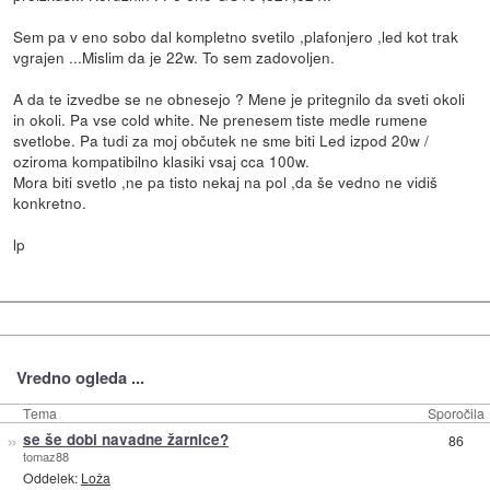
Sem pa v eno sobo dal kompletno svetilo ,plafonjero ,led kot trak
vgrajen ...Mislim da je 22w. To sem zadovoljen.
A da te izvedbe se ne obnesejo ? Mene je pritegnilo da sveti okoli
in okoli. Pa vse cold white. Ne prenesem tiste medle rumene
svetlobe. Pa tudi za moj občutek ne sme biti Led izpod 20w /
oziroma kompatibilno klasiki vsaj cca 100w.
Mora biti svetlo ,ne pa tisto nekaj na pol ,da še vedno ne vidiš
konkretno.
lp
Vredno ogleda ...
Tema
Sporočila
»
se še dobi navadne žarnice?
86
tomaz88
Oddelek:
Loža