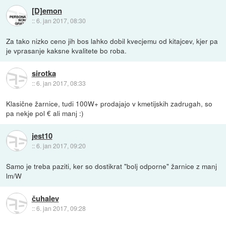
[D]emon
::
6. jan 2017, 08:30
Za tako nizko ceno jih bos lahko dobil kvecjemu od kitajcev, kjer pa
je vprasanje kaksne kvalitete bo roba.
sirotka
::
6. jan 2017, 08:33
Klasične žarnice, tudi 100W+ prodajajo v kmetijskih zadrugah, so
pa nekje pol € ali manj :)
jest10
::
6. jan 2017, 09:20
Samo je treba paziti, ker so dostikrat "bolj odporne" žarnice z manj
lm/W
čuhalev
::
6. jan 2017, 09:28