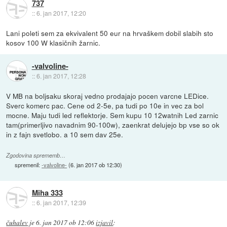
737
::
6. jan 2017, 12:20
Lani poleti sem za ekvivalent 50 eur na hrvaškem dobil slabih sto
kosov 100 W klasičnih žarnic.
-valvoline-
::
6. jan 2017, 12:28
V MB na boljsaku skoraj vedno prodajajo pocen varcne LEDice.
Sverc komerc pac. Cene od 2-5e, pa tudi po 10e in vec za bol
mocne. Maju tudi led reflektorje. Sem kupu 10 12watnih Led zarnic
tam(primerljivo navadnim 90-100w), zaenkrat delujejo bp vse so ok
in z fajn svetlobo. a 10 sem dav 25e.
Zgodovina sprememb…
spremenil:
-valvoline-
(
6. jan 2017 ob 12:30
)
Miha 333
::
6. jan 2017, 12:39
čuhalev
je
6. jan 2017 ob 12:06
izjavil
: