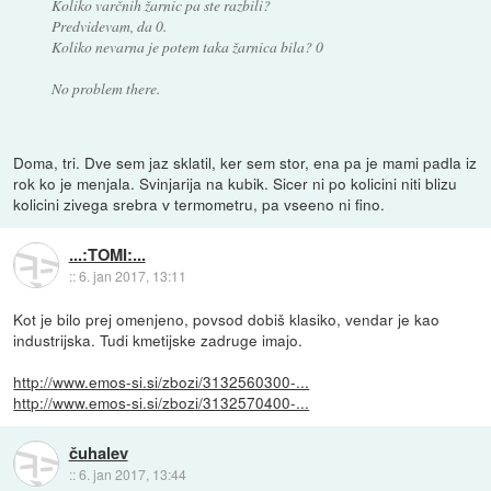
Koliko varčnih žarnic pa ste razbili?
Predvidevam, da 0.
Koliko nevarna je potem taka žarnica bila? 0
No problem there.
Doma, tri. Dve sem jaz sklatil, ker sem stor, ena pa je mami padla iz
rok ko je menjala. Svinjarija na kubik. Sicer ni po kolicini niti blizu
kolicini zivega srebra v termometru, pa vseeno ni fino.
...:TOMI:...
::
6. jan 2017, 13:11
Kot je bilo prej omenjeno, povsod dobiš klasiko, vendar je kao
industrijska. Tudi kmetijske zadruge imajo.
http://www.emos-si.si/zbozi/3132560300-...
http://www.emos-si.si/zbozi/3132570400-...
čuhalev
::
6. jan 2017, 13:44