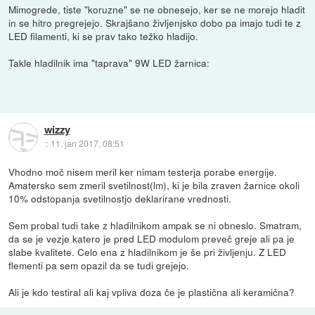
Mimogrede, tiste "koruzne" se ne obnesejo, ker se ne morejo hladit
in se hitro pregrejejo. Skrajšano življenjsko dobo pa imajo tudi te z
LED filamenti, ki se prav tako težko hladijo.
Takle hladilnik ima "taprava" 9W LED žarnica:
wizzy
::
11. jan 2017, 08:51
Vhodno moč nisem meril ker nimam testerja porabe energije.
Amatersko sem zmeril svetilnost(lm), ki je bila zraven žarnice okoli
10% odstopanja svetilnostjo deklarirane vrednosti.
Sem probal tudi take z hladilnikom ampak se ni obneslo. Smatram,
da se je vezje katero je pred LED modulom preveč greje ali pa je
slabe kvalitete. Celo ena z hladilnikom je še pri življenju. Z LED
flementi pa sem opazil da se tudi grejejo.
Ali je kdo testiral ali kaj vpliva doza če je plastična ali keramična?