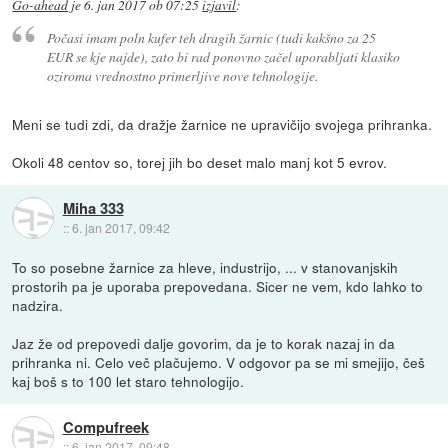
Go-ahead
je
6. jan 2017 ob 07:25
izjavil
:
Počasi imam poln kufer teh dragih žarnic (tudi kakšno za 25
EUR se kje najde), zato bi rad ponovno začel uporabljati klasiko
oziroma vrednostno primerljive nove tehnologije.
Meni se tudi zdi, da dražje žarnice ne upravičijo svojega prihranka.
Okoli 48 centov so, torej jih bo deset malo manj kot 5 evrov.
Miha 333
::
6. jan 2017, 09:42
To so posebne žarnice za hleve, industrijo, ... v stanovanjskih
prostorih pa je uporaba prepovedana. Sicer ne vem, kdo lahko to
nadzira.
Jaz že od prepovedi dalje govorim, da je to korak nazaj in da
prihranka ni. Celo več plačujemo. V odgovor pa se mi smejijo, češ
kaj boš s to 100 let staro tehnologijo.
Compufreek
::
6. jan 2017, 09:48