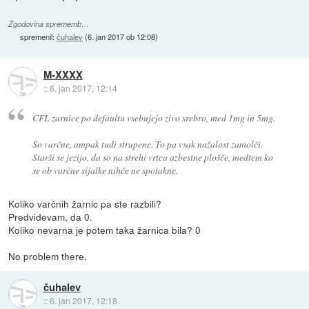
Zgodovina sprememb…
spremenil:
čuhalev
(
6. jan 2017 ob 12:08
)
M-XXXX
::
6. jan 2017, 12:14
CFL zarnice po defaultu vsebujejo zivo srebro, med 1mg in 5mg.
So varčne, ampak tudi strupene. To pa vsak nažalost zamolči.
Starši se jezijo, da so na strehi vrtca azbestne plošče, medtem ko
se ob varčne sijalke nihče ne spotakne.
Koliko varčnih žarnic pa ste razbili?
Predvidevam, da 0.
Koliko nevarna je potem taka žarnica bila? 0
No problem there.
čuhalev
::
6. jan 2017, 12:18