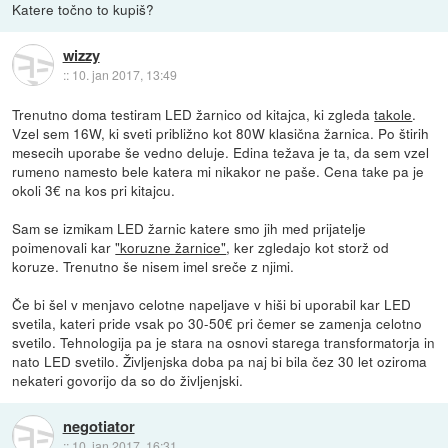
Katere točno to kupiš?
wizzy
::
10. jan 2017, 13:49
Trenutno doma testiram LED žarnico od kitajca, ki zgleda
takole
.
Vzel sem 16W, ki sveti približno kot 80W klasična žarnica. Po štirih
mesecih uporabe še vedno deluje. Edina težava je ta, da sem vzel
rumeno namesto bele katera mi nikakor ne paše. Cena take pa je
okoli 3€ na kos pri kitajcu.
Sam se izmikam LED žarnic katere smo jih med prijatelje
poimenovali kar
"koruzne žarnice"
, ker zgledajo kot storž od
koruze. Trenutno še nisem imel sreče z njimi.
Če bi šel v menjavo celotne napeljave v hiši bi uporabil kar LED
svetila, kateri pride vsak po 30-50€ pri čemer se zamenja celotno
svetilo. Tehnologija pa je stara na osnovi starega transformatorja in
nato LED svetilo. Življenjska doba pa naj bi bila čez 30 let oziroma
nekateri govorijo da so do življenjski.
negotiator
::
10. jan 2017, 16:31