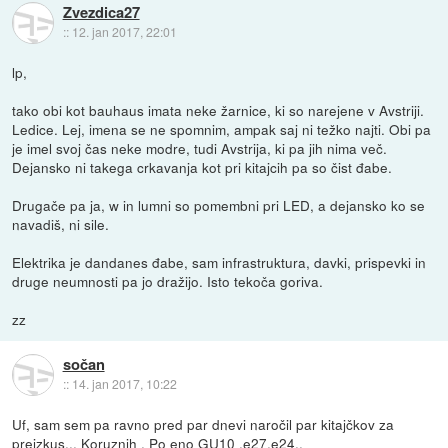
Zvezdica27
::
12. jan 2017, 22:01
lp,
tako obi kot bauhaus imata neke žarnice, ki so narejene v Avstriji.
Ledice. Lej, imena se ne spomnim, ampak saj ni težko najti. Obi pa
je imel svoj čas neke modre, tudi Avstrija, ki pa jih nima več.
Dejansko ni takega crkavanja kot pri kitajcih pa so čist đabe.
Drugače pa ja, w in lumni so pomembni pri LED, a dejansko ko se
navadiš, ni sile.
Elektrika je dandanes đabe, sam infrastruktura, davki, prispevki in
druge neumnosti pa jo dražijo. Isto tekoča goriva.
zz
sočan
::
14. jan 2017, 10:22
Uf, sam sem pa ravno pred par dnevi naročil par kitajčkov za
preizkus... Koruznih . Po eno GU10 ,e27,e24..