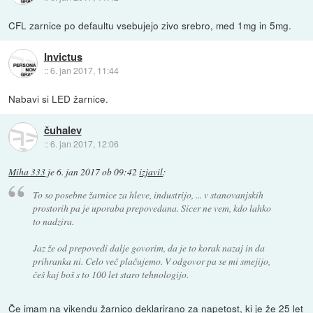
CFL zarnice po defaultu vsebujejo zivo srebro, med 1mg in 5mg.
Invictus
::
6. jan 2017, 11:44
Nabavi si LED žarnice.
čuhalev
::
6. jan 2017, 12:06
Miha 333
je
6. jan 2017 ob 09:42
izjavil
:
To so posebne žarnice za hleve, industrijo, ... v stanovanjskih
prostorih pa je uporaba prepovedana. Sicer ne vem, kdo lahko
to nadzira.
Jaz že od prepovedi dalje govorim, da je to korak nazaj in da
prihranka ni. Celo več plačujemo. V odgovor pa se mi smejijo,
češ kaj boš s to 100 let staro tehnologijo.
Če imam na vikendu žarnico deklarirano za napetost, ki je že 25 let