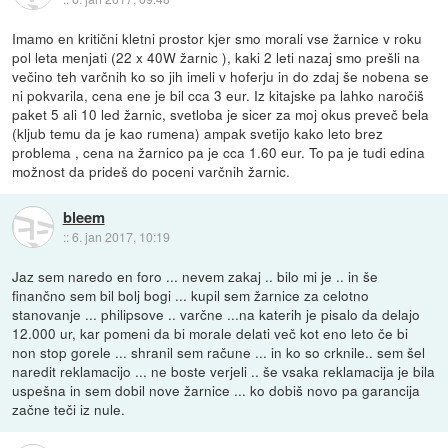
Imamo en kritični kletni prostor kjer smo morali vse žarnice v roku
pol leta menjati (22 x 40W žarnic ), kaki 2 leti nazaj smo prešli na
večino teh varčnih ko so jih imeli v hoferju in do zdaj še nobena se
ni pokvarila, cena ene je bil cca 3 eur. Iz kitajske pa lahko naročiš
paket 5 ali 10 led žarnic, svetloba je sicer za moj okus preveč bela
(kljub temu da je kao rumena) ampak svetijo kako leto brez
problema , cena na žarnico pa je cca 1.60 eur. To pa je tudi edina
možnost da prideš do poceni varčnih žarnic.
bleem
::
6. jan 2017, 10:19
Jaz sem naredo en foro ... nevem zakaj .. bilo mi je .. in še
finančno sem bil bolj bogi ... kupil sem žarnice za celotno
stanovanje ... philipsove .. varčne ...na katerih je pisalo da delajo
12.000 ur, kar pomeni da bi morale delati več kot eno leto če bi
non stop gorele ... shranil sem račune ... in ko so crknile.. sem šel
naredit reklamacijo ... ne boste verjeli .. še vsaka reklamacija je bila
uspešna in sem dobil nove žarnice ... ko dobiš novo pa garancija
začne teči iz nule.