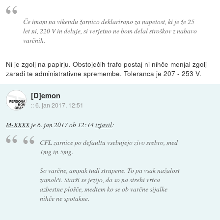
Če imam na vikendu žarnico deklarirano za napetost, ki je že 25
let ni, 220 V in deluje, si verjetno ne bom delal stroškov z nabavo
varčnih.
Ni je zgolj na papirju. Obstoječih trafo postaj ni nihče menjal zgolj
zaradi te administrativne spremembe. Toleranca je 207 - 253 V.
[D]emon
::
6. jan 2017, 12:51
M-XXXX
je
6. jan 2017 ob 12:14
izjavil
:
CFL zarnice po defaultu vsebujejo zivo srebro, med
1mg in 5mg.
So varčne, ampak tudi strupene. To pa vsak nažalost
zamolči. Starši se jezijo, da so na strehi vrtca
azbestne plošče, medtem ko se ob varčne sijalke
nihče ne spotakne.