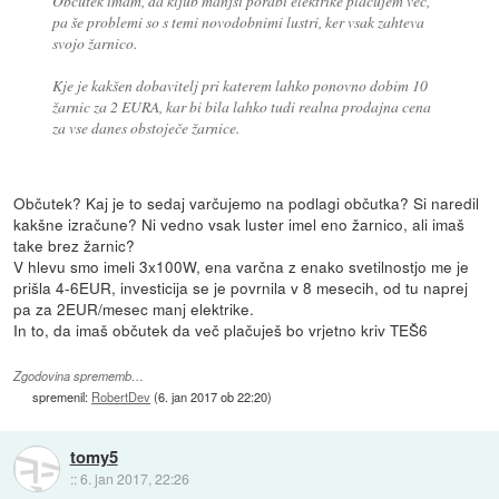
Občutek imam, da kljub manjši porabi elektrike plačujem več,
pa še problemi so s temi novodobnimi lustri, ker vsak zahteva
svojo žarnico.
Kje je kakšen dobavitelj pri katerem lahko ponovno dobim 10
žarnic za 2 EURA, kar bi bila lahko tudi realna prodajna cena
za vse danes obstoječe žarnice.
Občutek? Kaj je to sedaj varčujemo na podlagi občutka? Si naredil
kakšne izračune? Ni vedno vsak luster imel eno žarnico, ali imaš
take brez žarnic?
V hlevu smo imeli 3x100W, ena varčna z enako svetilnostjo me je
prišla 4-6EUR, investicija se je povrnila v 8 mesecih, od tu naprej
pa za 2EUR/mesec manj elektrike.
In to, da imaš občutek da več plačuješ bo vrjetno kriv TEŠ6
Zgodovina sprememb…
spremenil:
RobertDev
(
6. jan 2017 ob 22:20
)
tomy5
::
6. jan 2017, 22:26