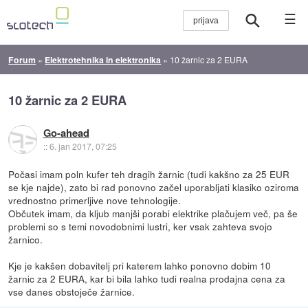
☰
Forum
»
Elektrotehnika in elektronika
»
10 žarnic za 2 EURA
10 žarnic za 2 EURA
Go-ahead
::
6. jan 2017, 07:25
Počasi imam poln kufer teh dragih žarnic (tudi kakšno za 25 EUR
se kje najde), zato bi rad ponovno začel uporabljati klasiko oziroma
vrednostno primerljive nove tehnologije.
Občutek imam, da kljub manjši porabi elektrike plačujem več, pa še
problemi so s temi novodobnimi lustri, ker vsak zahteva svojo
žarnico.
Kje je kakšen dobavitelj pri katerem lahko ponovno dobim 10
žarnic za 2 EURA, kar bi bila lahko tudi realna prodajna cena za
vse danes obstoječe žarnice.