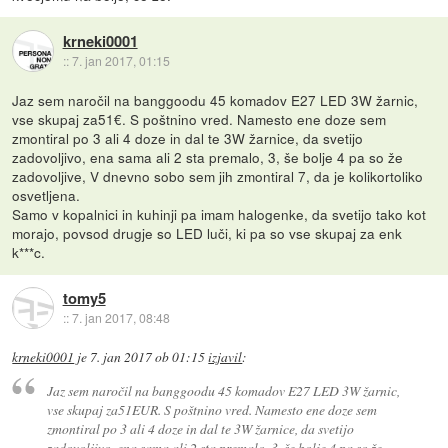
krneki0001
::
7. jan 2017, 01:15
Jaz sem naročil na banggoodu 45 komadov E27 LED 3W žarnic,
vse skupaj za51€. S poštnino vred. Namesto ene doze sem
zmontiral po 3 ali 4 doze in dal te 3W žarnice, da svetijo
zadovoljivo, ena sama ali 2 sta premalo, 3, še bolje 4 pa so že
zadovoljive, V dnevno sobo sem jih zmontiral 7, da je kolikortoliko
osvetljena.
Samo v kopalnici in kuhinji pa imam halogenke, da svetijo tako kot
morajo, povsod drugje so LED luči, ki pa so vse skupaj za enk
k***c.
tomy5
::
7. jan 2017, 08:48
krneki0001
je
7. jan 2017 ob 01:15
izjavil
:
Jaz sem naročil na banggoodu 45 komadov E27 LED 3W žarnic,
vse skupaj za51EUR. S poštnino vred. Namesto ene doze sem
zmontiral po 3 ali 4 doze in dal te 3W žarnice, da svetijo
zadovoljivo, ena sama ali 2 sta premalo, 3, še bolje 4 pa so že