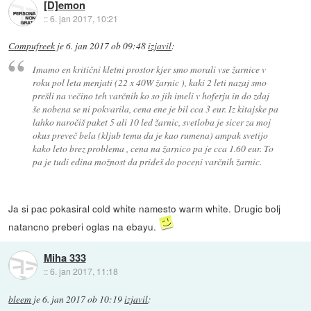
[D]emon
::
6. jan 2017, 10:21
Compufreek
je
6. jan 2017 ob 09:48
izjavil
:
Imamo en kritični kletni prostor kjer smo morali vse žarnice v
roku pol leta menjati (22 x 40W žarnic ), kaki 2 leti nazaj smo
prešli na večino teh varčnih ko so jih imeli v hoferju in do zdaj
še nobena se ni pokvarila, cena ene je bil cca 3 eur. Iz kitajske pa
lahko naročiš paket 5 ali 10 led žarnic, svetloba je sicer za moj
okus preveč bela (kljub temu da je kao rumena) ampak svetijo
kako leto brez problema , cena na žarnico pa je cca 1.60 eur. To
pa je tudi edina možnost da prideš do poceni varčnih žarnic.
Ja si pac pokasiral cold white namesto warm white. Drugic bolj
natancno preberi oglas na ebayu.
Miha 333
::
6. jan 2017, 11:18
bleem
je
6. jan 2017 ob 10:19
izjavil
: