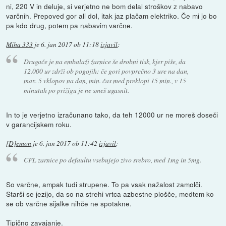
ni, 220 V in deluje, si verjetno ne bom delal stroškov z nabavo
varčnih. Prepoved gor ali dol, itak jaz plačam elektriko. Če mi jo bo
pa kdo drug, potem pa nabavim varčne.
Miha 333
je
6. jan 2017 ob 11:18
izjavil
:
Drugače je na embalaži žarnice še drobni tisk, kjer piše, da
12.000 ur zdrži ob pogojih: če gori povprečno 3 ure na dan,
max. 5 vklopov na dan, min. čas med preklopi 15 min., v 15
minutah po prižigu je ne smeš ugasnit.
In to je verjetno izračunano tako, da teh 12000 ur ne moreš doseči
v garancijskem roku.
[D]emon
je
6. jan 2017 ob 11:42
izjavil
:
CFL zarnice po defaultu vsebujejo zivo srebro, med 1mg in 5mg.
So varčne, ampak tudi strupene. To pa vsak nažalost zamolči.
Starši se jezijo, da so na strehi vrtca azbestne plošče, medtem ko
se ob varčne sijalke nihče ne spotakne.
Tipično zavajanje.