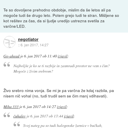
Te so dovoljene prehodno obdobje, mislim da še letos ali pa
mogoče tudi še drugo leto. Potem grejo tudi te stran. Mišljene so
kot rešitev za čas, da si ljudje uredijo ustrezna svetila za
varčne/LED.
negotiator
::
6. jan 2017, 14:27
Go-ahead
je
6. jan 2017 ob 11:40
izjavil
:
Najboljše je ko se ti razbije in zasmradi prostor ne vem s čim?
Mogoče z živim srebrom?
Živo srebro nima vonja. Se mi je pa varčna že kdaj razbila, pa
nisem nič vohal (no, tudi trudil sem se čim manj vdihavati).
Miha 333
je
6. jan 2017 ob 14:27
izjavil
:
čuhalev
je
6. jan 2017 ob 13:44
izjavil
:
Svoj nateg pa so tudi halogenske žarnice v bučkah,