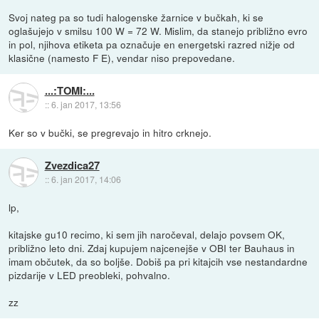
Svoj nateg pa so tudi halogenske žarnice v bučkah, ki se
oglašujejo v smilsu 100 W = 72 W. Mislim, da stanejo približno evro
in pol, njihova etiketa pa označuje en energetski razred nižje od
klasične (namesto F E), vendar niso prepovedane.
...:TOMI:...
::
6. jan 2017, 13:56
Ker so v bučki, se pregrevajo in hitro crknejo.
Zvezdica27
::
6. jan 2017, 14:06
lp,
kitajske gu10 recimo, ki sem jih naročeval, delajo povsem OK,
približno leto dni. Zdaj kupujem najcenejše v OBI ter Bauhaus in
imam občutek, da so boljše. Dobiš pa pri kitajcih vse nestandardne
pizdarije v LED preobleki, pohvalno.
zz