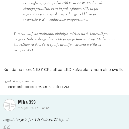
ki se oglašujejo v smilsu 100 W = 72 W. Mislim, da
stanejo približno evro in pol, njihova etiketa pa
označuje en energetski razred nižje od klasične
(namesto F E), vendar niso prepovedane.
Te so dovoljene prehodno obdobje, mislim da še letos ali pa
mogoče tudi še drugo leto. Potem grejo tudi te stran. Mišljene so
kot rešitev za čas, da si ljudje uredijo ustrezna svetila za
varčne/LED.
Kot, da ne moreš E27 CFL ali pa LED zašraufat v normalno svetilo.
Zgodovina sprememb…
spremenil:
negotiator
(
6. jan 2017 ob 14:28
)
Miha 333
::
6. jan 2017, 14:32
negotiator
je
6. jan 2017 ob 14:27
izjavil
: