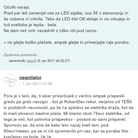
Očutki varajo.
Pred par leti zamenjal vse za LED sijalke, cca 35 v stanovanju in
še nobena ni crknila. Tako da LED čist OK delajo in ne crkujejo in
tud svetloba je lepša - bela.
Ne dam več notr navadnih z nitko niti pod razno.
+ ne glejte koliko plačate, ampak glejte in primerjajte raje porabo.
Zgodovina sprememb…
spremenilo:
tomy5
(
6. jan 2017 ob 22:27
)
negotiator
::
7. jan 2017, 01:02
Fora je v tem, da, ti sicer privarčuješ z varčno ampak prispevki
gredo pa grdo navzgor - kot je RobertDev rekel, verjetno od TEŠ6
in podobnih neumnosti, pa že na splošno se elektrika draža, kot da
bi imeli slovenci mastne plače. Mi imamo okoli 75eur elektrike, od
tega je več, kot polovica prispevkov - povsod so sami prispevki.
Spomnim se, da smo še kako leto nazaj imeli tam, pod
60eur/mesec, pa se ni nič spremenilo pri nas, kar se porabe tiče -
kvečjemu na bolje, če že.