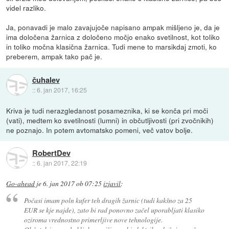
videl razliko.
Ja, ponavadi je malo zavajujoče napisano ampak mišljeno je, da je
ima določena žarnica z določeno močjo enako svetilnost, kot toliko
in toliko močna klasična žarnica. Tudi mene to marsikdaj zmoti, ko
preberem, ampak tako pač je.
čuhalev
::
6. jan 2017, 16:25
Kriva je tudi nerazgledanost posameznika, ki se konča pri moči
(vati), medtem ko svetilnosti (lumni) in občutljivosti (pri zvočnikih)
ne poznajo. In potem avtomatsko pomeni, več vatov bolje.
RobertDev
::
6. jan 2017, 22:19
Go-ahead
je
6. jan 2017 ob 07:25
izjavil
:
Počasi imam poln kufer teh dragih žarnic (tudi kakšno za 25
EUR se kje najde), zato bi rad ponovno začel uporabljati klasiko
oziroma vrednostno primerljive nove tehnologije.