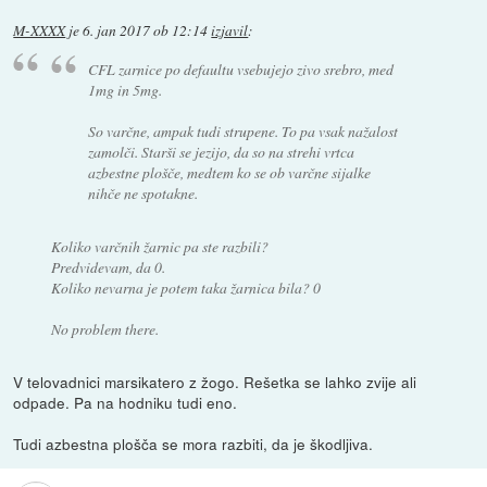
M-XXXX
je
6. jan 2017 ob 12:14
izjavil
:
CFL zarnice po defaultu vsebujejo zivo srebro, med
1mg in 5mg.
So varčne, ampak tudi strupene. To pa vsak nažalost
zamolči. Starši se jezijo, da so na strehi vrtca
azbestne plošče, medtem ko se ob varčne sijalke
nihče ne spotakne.
Koliko varčnih žarnic pa ste razbili?
Predvidevam, da 0.
Koliko nevarna je potem taka žarnica bila? 0
No problem there.
V telovadnici marsikatero z žogo. Rešetka se lahko zvije ali
odpade. Pa na hodniku tudi eno.
Tudi azbestna plošča se mora razbiti, da je škodljiva.