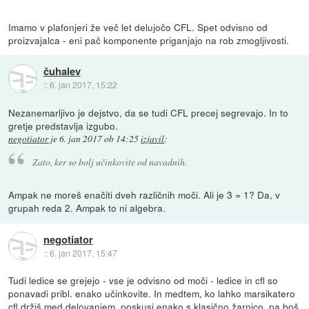
Imamo v plafonjeri že več let delujočo CFL. Spet odvisno od
proizvajalca - eni pač komponente priganjajo na rob zmogljivosti.
čuhalev
::
6. jan 2017, 15:22
Nezanemarljivo je dejstvo, da se tudi CFL precej segrevajo. In to
gretje predstavlja izgubo.
negotiator
je
6. jan 2017 ob 14:25
izjavil
:
Zato, ker so bolj učinkovite od navadnih.
Ampak ne moreš enačiti dveh različnih moči. Ali je 3 = 1? Da, v
grupah reda 2. Ampak to ni algebra.
negotiator
::
6. jan 2017, 15:47
Tudi ledice se grejejo - vse je odvisno od moči - ledice in cfl so
ponavadi pribl. enako učinkovite. In medtem, ko lahko marsikatero
cfl držiš med delovanjem, poskusi enako s klasično žarnico, pa boš