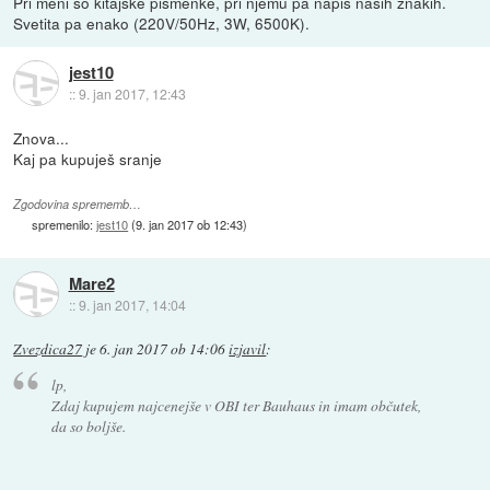
Pri meni so kitajske pismenke, pri njemu pa napis naših znakih.
Svetita pa enako (220V/50Hz, 3W, 6500K).
jest10
::
9. jan 2017, 12:43
Znova...
Kaj pa kupuješ sranje
Zgodovina sprememb…
spremenilo:
jest10
(
9. jan 2017 ob 12:43
)
Mare2
::
9. jan 2017, 14:04
Zvezdica27
je
6. jan 2017 ob 14:06
izjavil
:
lp,
Zdaj kupujem najcenejše v OBI ter Bauhaus in imam občutek,
da so boljše.