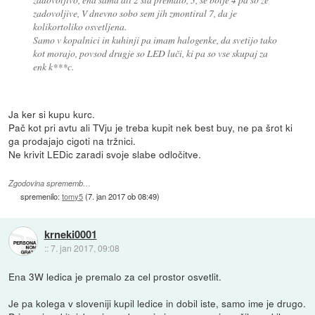
zadovoljive, V dnevno sobo sem jih zmontiral 7, da je
kolikortoliko osvetljena.
Samo v kopalnici in kuhinji pa imam halogenke, da svetijo tako
kot morajo, povsod drugje so LED luči, ki pa so vse skupaj za
enk k***c.
Ja ker si kupu kurc.
Pač kot pri avtu ali TVju je treba kupit nek best buy, ne pa šrot ki
ga prodajajo cigoti na tržnici.
Ne krivit LEDic zaradi svoje slabe odločitve.
Zgodovina sprememb…
spremenilo:
tomy5
(
7. jan 2017 ob 08:49
)
krneki0001
::
7. jan 2017, 09:08
Ena 3W ledica je premalo za cel prostor osvetlit.
Je pa kolega v sloveniji kupil ledice in dobil iste, samo ime je drugo.