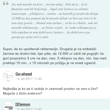
Jaz sem naredo en foro ... nevem zakaj .. bilo mi je .. in še
finančno sem bil bolj bogi ... kupil sem žarnice za celotno
stanovanje ... philipsove .. varčne ...na katerih je pisalo da delajo
12.000 ur, kar pomeni da bi morale delati več kot eno leto če bi
non stop gorele ... shranil sem račune ... in ko so crknile.. sem šel
naredit reklamacijo ... ne boste verjeli .. še vsaka reklamacija je
bila uspešna in sem dobil nove žarnice ... ko dobiš novo pa
garancija začne teči iz nule.
Super, da so upoštevali reklamacijo. Drugače je na embalaži
žarnice še drobni tisk, kjer piše, da 12.000 ur zdrži ob pogojih: če
gori povprečno 3 ure na dan, max. 5 vklopov na dan, min. čas med
preklopi 15 min., v 15 minutah po prižigu je ne smeš ugasnit.
Go-ahead
::
6. jan 2017, 11:40
Najboljše je ko se ti razbije in zasmradi prostor ne vem s čim?
Mogoče z živim srebrom?
[D]emon
::
6. jan 2017, 11:42