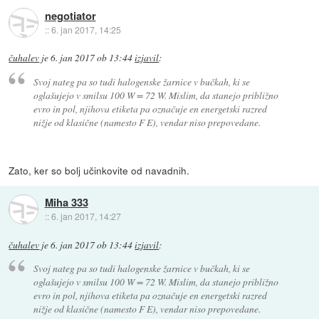
negotiator
::
6. jan 2017, 14:25
čuhalev
je
6. jan 2017 ob 13:44
izjavil
:
Svoj nateg pa so tudi halogenske žarnice v bučkah, ki se
oglašujejo v smilsu 100 W = 72 W. Mislim, da stanejo približno
evro in pol, njihova etiketa pa označuje en energetski razred
nižje od klasične (namesto F E), vendar niso prepovedane.
Zato, ker so bolj učinkovite od navadnih.
Miha 333
::
6. jan 2017, 14:27
čuhalev
je
6. jan 2017 ob 13:44
izjavil
:
Svoj nateg pa so tudi halogenske žarnice v bučkah, ki se
oglašujejo v smilsu 100 W = 72 W. Mislim, da stanejo približno
evro in pol, njihova etiketa pa označuje en energetski razred
nižje od klasične (namesto F E), vendar niso prepovedane.