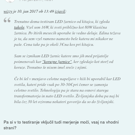
wizzy
je
10. jan 2017 ob 13:49
izjavil
:
Trenutno doma testiram LED žarnico od kitajca, ki zgleda
takole
. Vzel sem 16W, ki sveti približno kot 80W klasična
žarnica. Po štirih mesecih uporabe še vedno deluje. Edina težava
je ta, da sem vzel rumeno namesto bele katera mi nikakor ne
paše. Cena take pa je okoli 3€ na kos pri kitajcu.
Sam se izmikam LED žarnic katere smo jih med prijatelje
poimenovali kar
"koruzne žarnice"
, ker zgledajo kot storž od
koruze. Trenutno še nisem imel sreče z njimi.
Če bi šel v menjavo celotne napeljave v hiši bi uporabil kar LED
svetila, kateri pride vsak po 30-50€ pri čemer se zamenja
celotno svetilo. Tehnologija pa je stara na osnovi starega
transformatorja in nato LED svetilo. Življenjska doba pa naj bi
bila čez 30 let oziroma nekateri govorijo da so do življenjski.
Pa si v to testiranje vključil tudi merjenje moči, vsaj na vhodni
strani?