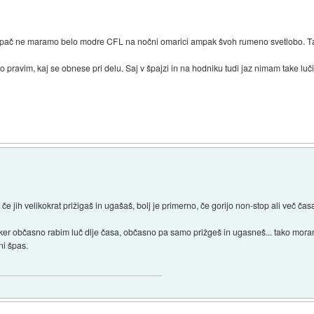
 pač ne maramo belo modre CFL na nočni omarici ampak švoh rumeno svetlobo. Tak 
pravim, kaj se obnese pri delu. Saj v špajzi in na hodniku tudi jaz nimam take luči
če jih velikokrat prižigaš in ugašaš, bolj je primerno, če gorijo non-stop ali več čas
 ker občasno rabim luč dlje časa, občasno pa samo prižgeš in ugasneš... tako mora
ni špas.