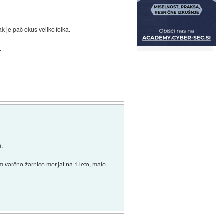
je pač okus veliko folka.
.
a.
m varčno žarnico menjat na 1 leto, malo