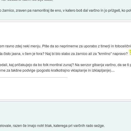
o žarnico, zraven pa namontiraj še eno, v katero boš dal varčno in jo prižgeš, ko pot
em ravno zdej neki menju. Piše da so neprimerne za uporabo z timerji in fotocelični
a čisto jasna, v čem je fora? Naj bi blo slabo za žarnico ali za "krmilno" napravo?
li, kaj pričakujejo da bo folk montiral zunaj? Na senzor gibanja varčno, da se ti 
rne za takšne podvige (pogosto kratkotrajno vklaplanje in izklapljanje)....
elovale, razen če imajo notri triak, katerega pri varčnih rado sežge.