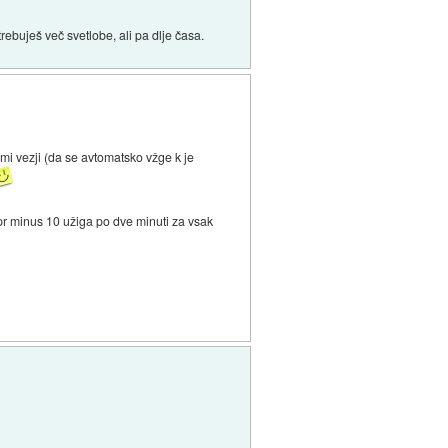
rebuješ več svetlobe, ali pa dlje časa.
mi vezji (da se avtomatsko vžge k je
pr minus 10 užiga po dve minuti za vsak