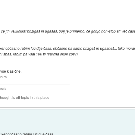
če jih velikokrat prižigaš in ugašaš, bolj je primerno, če gorijo non-stop ali več čas
 ker občasno rabim luč dlje časa, občasno pa samo prižgeš in ugasneš... tako mora
ceni špas. rabim pa vsaj 100 w (varčna okoli 20W)
 vse klasične.
čnimi.
hers
hought is off-topic in this place
? ker občasno rabim luč dlje časa,