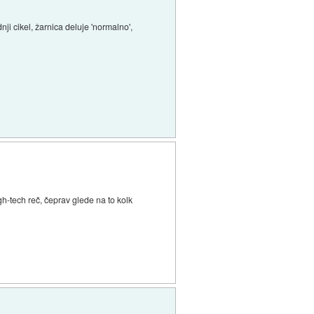
ji cikel, žarnica deluje 'normalno',
gh-tech reč, čeprav glede na to kolk