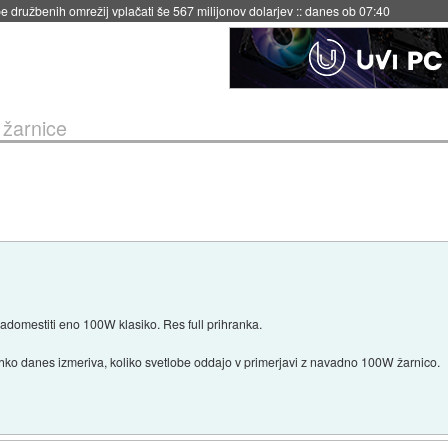
igence doslej
::
včeraj ob 21:37
 žarnice
domestiti eno 100W klasiko. Res full prihranka.
hko danes izmeriva, koliko svetlobe oddajo v primerjavi z navadno 100W žarnico.