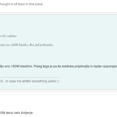
hought is off-topic in this place
ovčke rabimo.
ti eno 100W klasiko. Res full prihranka.
eno 150W klasično. Poleg tega je pa še svetloba prijetnejša in lepše razporejena (
n case I've written something useful :)
W skozi celo življenje.