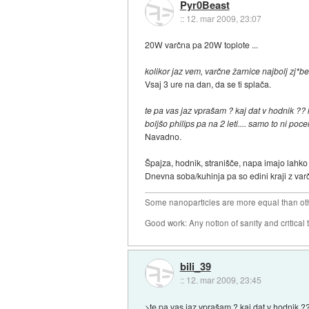
Pyr0Beast
::
12. mar 2009, 23:07
20W varčna pa 20W toplote ...
kolikor jaz vem, varčne žarnice najbolj zj*be 
Vsaj 3 ure na dan, da se ti splača.
te pa vas jaz vprašam ? kaj dat v hodnik ??
boljšo philips pa na 2 leti.... samo to ni po
Navadno.
Špajza, hodnik, stranišče, napa imajo lahko
Dnevna soba/kuhinja pa so edini kraji z var
Some nanoparticles are more equal than ot
Good work: Any notion of sanity and critical t
bili_39
::
12. mar 2009, 23:45
>te pa vas jaz vprašam ? kaj dat v hodnik ?