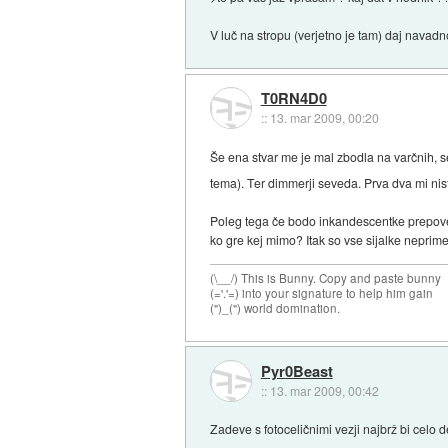
V luč na stropu (verjetno je tam) daj navadn
T0RN4D0
::
13. mar 2009, 00:20
Še ena stvar me je mal zbodla na varčnih, s
tema). Ter dimmerji seveda. Prva dva mi nist
Poleg tega če bodo inkandescentke prepoveda
ko gre kej mimo? Itak so vse sijalke neprime
(\__/) This is Bunny. Copy and paste bunny
(='.'=) into your signature to help him gain
(")_(") world domination.
Pyr0Beast
::
13. mar 2009, 00:42
Zadeve s fotoceličnimi vezji najbrž bi celo d