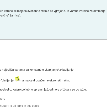
d varčne ki imajo to svetlobno stikalo že vgrajeno. In varčne žarnice za dimmerje.
varčne" žarnice).
no najboljša varianta za konstantno vkapljanje/izklapljanje.
 'dimljenje'
na malce drugačen, elektronski način.
tostjo, katero poljubno spreminjaš, edinole prižigala se bo težje.
hers
hought is off-topic in this place