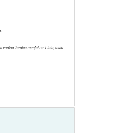
a.
m varčno žarnico menjat na 1 leto, malo