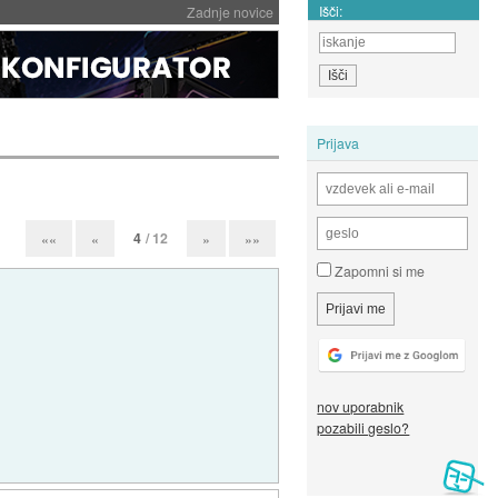
Išči:
Zadnje novice
Prijava
4
/ 12
««
«
»
»»
Zapomni si me
nov uporabnik
pozabili geslo?