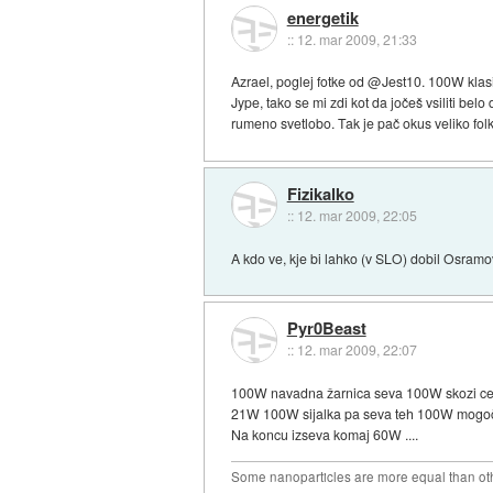
energetik
::
12. mar 2009, 21:33
Azrael, poglej fotke od @Jest10. 100W klasi
Jype, tako se mi zdi kot da jočeš vsiliti 
rumeno svetlobo. Tak je pač okus veliko fol
Fizikalko
::
12. mar 2009, 22:05
A kdo ve, kje bi lahko (v SLO) dobil Osramo
Pyr0Beast
::
12. mar 2009, 22:07
100W navadna žarnica seva 100W skozi celo
21W 100W sijalka pa seva teh 100W mogoče
Na koncu izseva komaj 60W ....
Some nanoparticles are more equal than ot