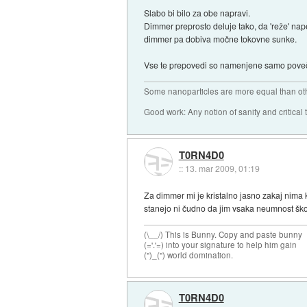
Slabo bi bilo za obe napravi.
Dimmer preprosto deluje tako, da 'reže' nape
dimmer pa dobiva močne tokovne sunke.
Vse te prepovedi so namenjene samo poveč
Some nanoparticles are more equal than ot
Good work: Any notion of sanity and critical t
T0RN4D0
::
13. mar 2009, 01:19
Za dimmer mi je kristalno jasno zakaj nima k
stanejo ni čudno da jim vsaka neumnost ško
(\__/) This is Bunny. Copy and paste bunny
(='.'=) into your signature to help him gain
(")_(") world domination.
T0RN4D0