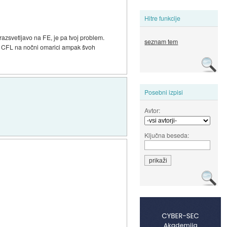
Hitre funkcije
azsvetljavo na FE, je pa tvoj problem.
seznam tem
re CFL na nočni omarici ampak švoh
Posebni izpisi
Avtor:
Ključna beseda: