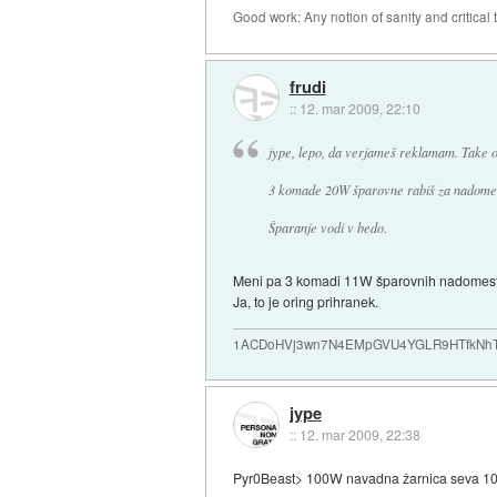
Good work: Any notion of sanity and critical t
frudi
::
12. mar 2009, 22:10
jype, lepo, da verjameš reklamam. Take 
3 komade 20W šparovne rabiš za nadomesti
Šparanje vodi v bedo.
Meni pa 3 komadi 11W šparovnih nadomestijo 
Ja, to je oring prihranek.
1ACDoHVj3wn7N4EMpGVU4YGLR9HTfkNhTd... i
jype
::
12. mar 2009, 22:38
Pyr0Beast> 100W navadna žarnica seva 100