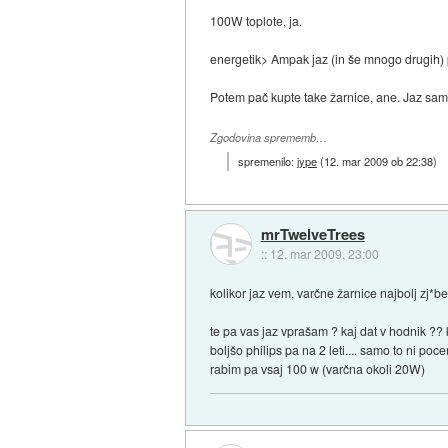
100W toplote, ja.
energetik> Ampak jaz (in še mnogo drugih)
Potem pač kupte take žarnice, ane. Jaz samo 
Zgodovina sprememb…
spremenilo:
jype
(
12. mar 2009 ob 22:38
)
mrTwelveTrees
::
12. mar 2009, 23:00
kolikor jaz vem, varčne žarnice najbolj zj*be 
te pa vas jaz vprašam ? kaj dat v hodnik ??
boljšo philips pa na 2 leti.... samo to ni poce
rabim pa vsaj 100 w (varčna okoli 20W)