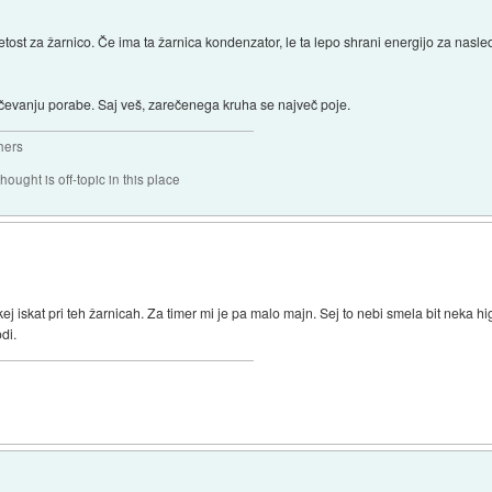
tost za žarnico. Če ima ta žarnica kondenzator, le ta lepo shrani energijo za nasledn
evanju porabe. Saj veš, zarečenega kruha se največ poje.
hers
hought is off-topic in this place
ej iskat pri teh žarnicah. Za timer mi je pa malo majn. Sej to nebi smela bit neka hi
di.