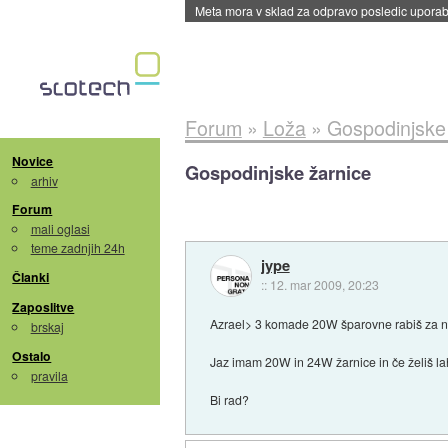
ByteDance trenira največji model umetne intel
Forum
»
Loža
»
Gospodinjske
Novice
Gospodinjske žarnice
arhiv
Forum
mali oglasi
teme zadnjih 24h
jype
Članki
::
12. mar 2009, 20:23
Zaposlitve
Azrael> 3 komade 20W šparovne rabiš za na
brskaj
Ostalo
Jaz imam 20W in 24W žarnice in če želiš la
pravila
Bi rad?