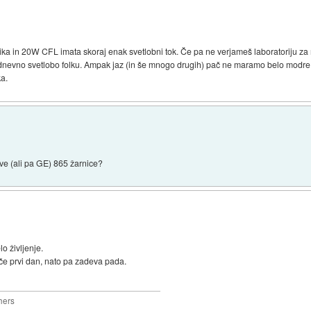
ka in 20W CFL imata skoraj enak svetlobni tok. Če pa ne verjameš laboratoriju za r
belo dnevno svetlobo folku. Ampak jaz (in še mnogo drugih) pač ne maramo belo mod
ka.
ve (ali pa GE) 865 žarnice?
 življenje.
 prvi dan, nato pa zadeva pada.
hers