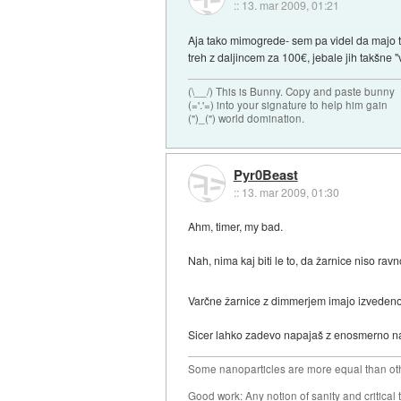
::
13. mar 2009, 01:21
Aja tako mimogrede- sem pa videl da majo tu
treh z daljincem za 100€, jebale jih takšne "
(\__/) This is Bunny. Copy and paste bunny
(='.'=) into your signature to help him gain
(")_(") world domination.
Pyr0Beast
::
13. mar 2009, 01:30
Ahm, timer, my bad.
Nah, nima kaj biti le to, da žarnice niso rav
Varčne žarnice z dimmerjem imajo izvedeno
Sicer lahko zadevo napajaš z enosmerno nape
Some nanoparticles are more equal than ot
Good work: Any notion of sanity and critical t