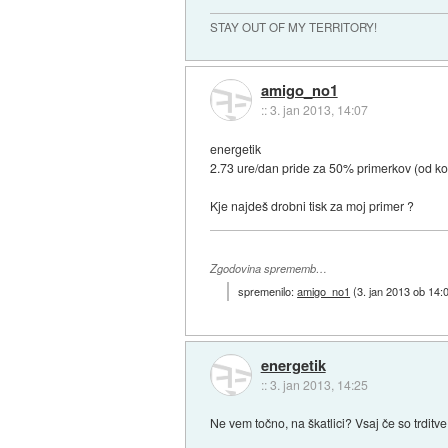
STAY OUT OF MY TERRITORY!
amigo_no1
::
3. jan 2013, 14:07
energetik
2.73 ure/dan pride za 50% primerkov (od kod
Kje najdeš drobni tisk za moj primer ?
Zgodovina sprememb…
spremenilo:
amigo_no1
(
3. jan 2013 ob 14:
energetik
::
3. jan 2013, 14:25
Ne vem točno, na škatlici? Vsaj če so trditve 