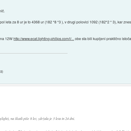
nič.
 pol leta za 8 ur je to 4368 ur (182 *8 *3 ), v drugi polovici 1092 (182*2 * 3), kar
izna 12W
http://www.ecat.lighting.philips.com/l/...
obe sta bili kupljeni praktično ist
03
)
ht), na škatli piše 8 let, zdržala je 3 leta in 24 dni.