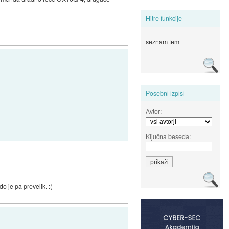
Hitre funkcije
seznam tem
Posebni izpisi
Avtor:
Ključna beseda:
 je pa prevelik. :(