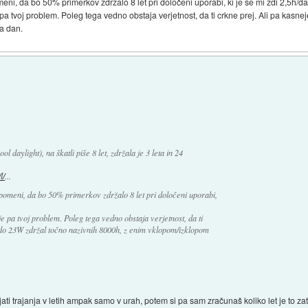
pomeni, da bo 50% primerkov zdržalo 8 let pri določeni uporabi, ki je se mi zdi 2,5h/d
je pa tvoj problem. Poleg tega vedno obstaja verjetnost, da ti crkne prej. Ali pa kas
a dan.
 daylight), na škatli piše 8 let, zdržala je 3 leta in 24
l/
...
et pomeni, da bo 50% primerkov zdržalo 8 let pri določeni uporabi,
 je pa tvoj problem. Poleg tega vedno obstaja verjetnost, da ti
ado 23W zdržal točno nazivnih 8000h, z enim vklopom/izklopom
ti trajanja v letih ampak samo v urah, potem si pa sam zračunaš koliko let je to zat