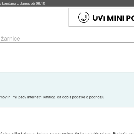
s ob 06:09
 žarnice
mov in Philipsov internetni katalog, da dobiš podatke o podnožju.
 poštnina toliko kot sama žarnica, pa me zanima, če jih imajo kje pri nas. Podnož