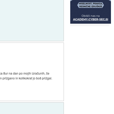
cca 8ur na dan po mojih izračunih, če
an prižgano in kolikokrat jo boš prižgal.