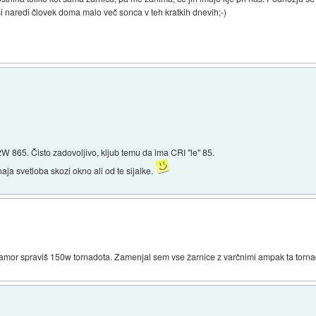
si naredi človek doma malo več sonca v teh kratkih dnevih;-)
2W 865. Čisto zadovoljivo, kljub temu da ima CRI "le" 85.
ja svetloba skozi okno ali od te sijalke.
kamor spraviš 150w tornadota. Zamenjal sem vse žarnice z varčnimi ampak ta tornado