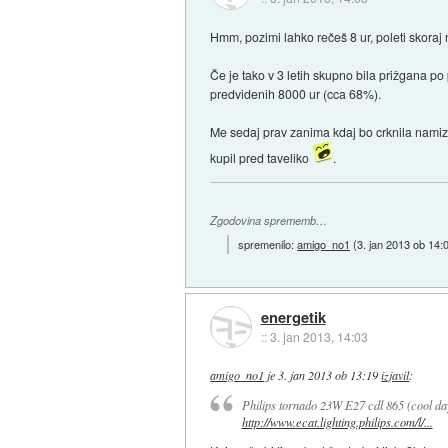
Hmm, pozimi lahko rečeš 8 ur, poleti skoraj 
Če je tako v 3 letih skupno bila prižgana po
predvidenih 8000 ur (cca 68%).
Me sedaj prav zanima kdaj bo crknila nam
kupil pred taveliko
.
Zgodovina sprememb…
spremenilo:
amigo_no1
(
3. jan 2013 ob 14:
energetik
::
3. jan 2013, 14:03
amigo_no1
je
3. jan 2013 ob 13:19
izjavil
:
Philips tornado 23W E27 cdl 865 (cool daylig
http://www.ecat.lighting.philips.com/l/...