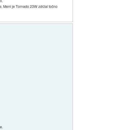
an.
neje. Meni je Tornado 23W zdržal točno
e.