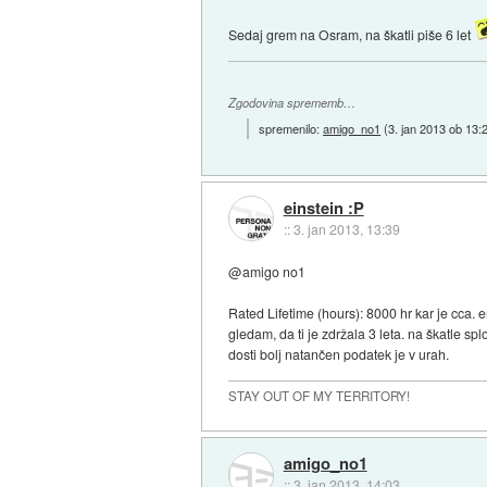
Sedaj grem na Osram, na škatli piše 6 let
Zgodovina sprememb…
spremenilo:
amigo_no1
(
3. jan 2013 ob 13:
einstein :P
::
3. jan 2013, 13:39
@amigo no1
Rated Lifetime (hours): 8000 hr kar je cca. 
gledam, da ti je zdržala 3 leta. na škatle spl
dosti bolj natančen podatek je v urah.
STAY OUT OF MY TERRITORY!
amigo_no1
::
3. jan 2013, 14:03