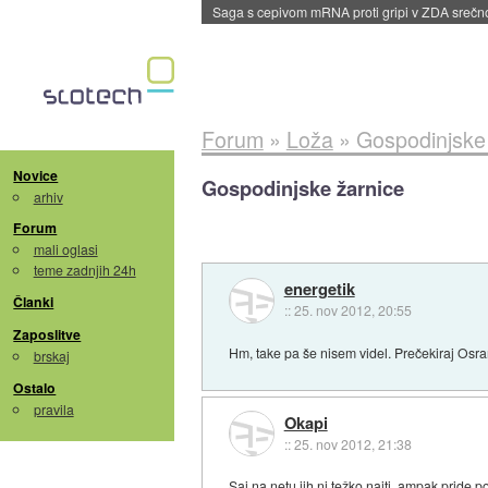
BMW v vozilih začel predvajati reklame
::
dane
Forum
»
Loža
»
Gospodinjske
Novice
Gospodinjske žarnice
arhiv
Forum
mali oglasi
teme zadnjih 24h
energetik
Članki
::
25. nov 2012, 20:55
Zaposlitve
Hm, take pa še nisem videl. Prečekiraj Osra
brskaj
Ostalo
pravila
Okapi
::
25. nov 2012, 21:38
Saj na netu jih ni težko najti, ampak pride