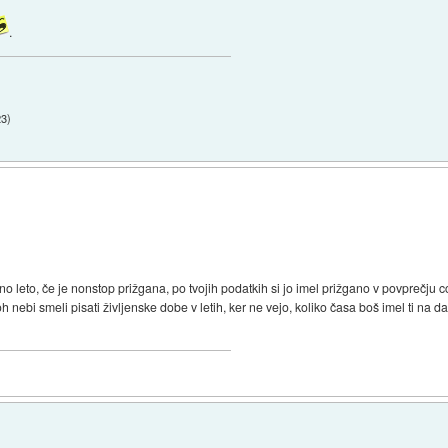
.
23
)
eno leto, če je nonstop prižgana, po tvojih podatkih si jo imel prižgano v povprečju 
oh nebi smeli pisati življenske dobe v letih, ker ne vejo, koliko časa boš imel ti na d