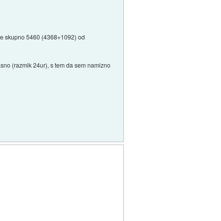
 znese skupno 5460 (4368+1092) od
očasno (razmik 24ur), s tem da sem namizno