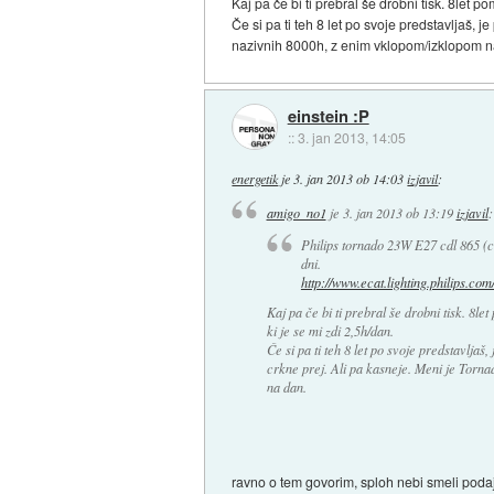
Kaj pa če bi ti prebral še drobni tisk. 8let 
Če si pa ti teh 8 let po svoje predstavljaš, 
nazivnih 8000h, z enim vklopom/izklopom n
einstein :P
::
3. jan 2013, 14:05
energetik
je
3. jan 2013 ob 14:03
izjavil
:
amigo_no1
je
3. jan 2013 ob 13:19
izjavil
:
Philips tornado 23W E27 cdl 865 (cool
dni.
http://www.ecat.lighting.philips.com/
Kaj pa če bi ti prebral še drobni tisk. 8l
ki je se mi zdi 2,5h/dan.
Če si pa ti teh 8 let po svoje predstavljaš,
crkne prej. Ali pa kasneje. Meni je Torn
na dan.
ravno o tem govorim, sploh nebi smeli podaja