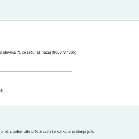
 številka ?), če računaš nazaj (8000 /8 / 365).
08
)
o letih, potem zihr piše zraven še koliko ur svetenja je to.