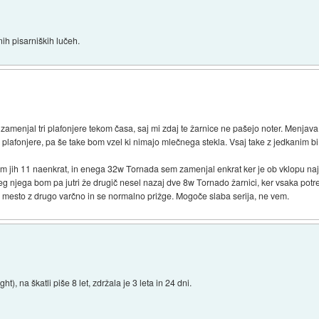
h pisarniških lučeh.
amenjal tri plafonjere tekom časa, saj mi zdaj te žarnice ne pašejo noter. Menjava
e plafonjere, pa še take bom vzel ki nimajo mlečnega stekla. Vsaj take z jedkanim b
em jih 11 naenkrat, in enega 32w Tornada sem zamenjal enkrat ker je ob vklopu naj
leg njega bom pa jutri že drugič nesel nazaj dve 8w Tornado žarnici, ker vsaka potr
sto mesto z drugo varčno in se normalno prižge. Mogoče slaba serija, ne vem.
), na škatli piše 8 let, zdržala je 3 leta in 24 dni.