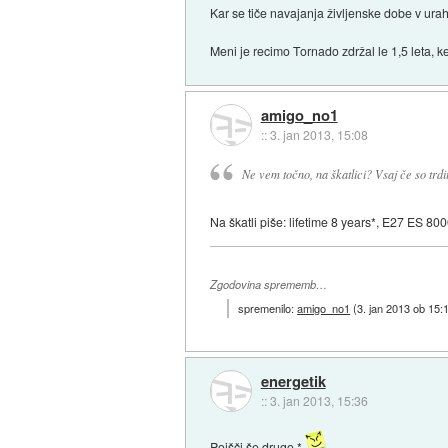
Kar se tiče navajanja življenske dobe v urah,
Meni je recimo Tornado zdržal le 1,5 leta, ke
amigo_no1
::
3. jan 2013, 15:08
Ne vem točno, na škatlici? Vsaj če so trdit
Na škatli piše: lifetime 8 years*, E27 ES 80
Zgodovina sprememb…
spremenilo:
amigo_no1
(
3. jan 2013 ob 15:
energetik
::
3. jan 2013, 15:36
Poišči še drugo *