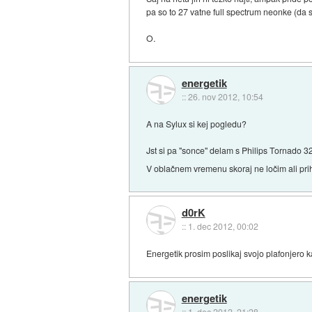
pa so to 27 vatne full spectrum neonke (da 
O.
energetik
::
26. nov 2012, 10:54
A na Sylux si kej pogledu?
Jst si pa "sonce" delam s Philips Tornado 3
V oblačnem vremenu skoraj ne ločim ali priha
d0rK
::
1. dec 2012, 00:02
Energetik prosim poslikaj svojo plafonjero 
energetik
::
1. dec 2012, 21:28