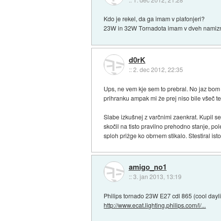
Kdo je rekel, da ga imam v plafonjeri?
23W in 32W Tornadota imam v dveh namizni
d0rK
::
2. dec 2012, 22:35
Ups, ne vem kje sem to prebral. No jaz bom z
prihranku ampak mi že prej niso bile všeč t
Slabe izkušnej z varčnimi zaenkrat. Kupil s
skočil na tisto pravilno prehodno stanje, po
sploh prižge ko obrnem stikalo. Stestiral i
amigo_no1
::
3. jan 2013, 13:19
Philips tornado 23W E27 cdl 865 (cool daylight
http://www.ecat.lighting.philips.com/l/...