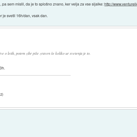
 pa sem mislil, da je to splošno znano, ker velja za vse sijalke:
http://www.ventureli
r je svetil 16h/dan, vsak dan.
ve o letih, potem zihr piše zraven še koliko ur svetenja je to.
00h.
12
)