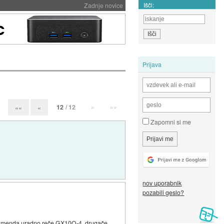
Išči:
Zadnje novice
Prijava
12
/ 12
»
»»
««
«
Zapomni si me
nov uporabnik
pozabili geslo?
ju se menda uradno reče GX10Q-4, drugače