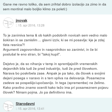
Gane me ravno toliko, da sem zrihtal dobro izolacijo za zimo in da
sem montiral malo boljšo klimo za poleti:)
jnovak
::
15. apr 2016, 13:28
To je zanimiva tema & ob kakih podobnih novicah sem vedno malo
šokiran in se zamislim ... glavni izziv, ki se mi posavlja: kje je zdaj
tista resnica?!
Argumenti zagovornikov in nasprotnikov so zanimivi, in če bi
poslušal le eno stran, bi "takoj kupil".
Dejstvo je, da so nihanja v temp in spremljajočih vremenskih
dejavnikih bila tudi že pred industrijo, tudi že pred človekom.
Narava bo poskrbela zase. Ampak je pa tako, da človek s svojimi
dejani posega v naravo in s tem vpliva na delovanje. Posamezne
zadeve se pospešijo/upočasnijo. In tega (spremembe) ne želimo.
Kako pravilno znamo oceniti kako težo ima pri posameznem pojavu
človek? Nimam pojma. Jo pa definitivno ima.
Starodavni
::
15. apr 2016, 13:41