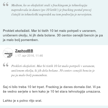
Medtem, ko so ekofašisti srali s frackingom je tehnologija
napredovala in danes (po 10 letih!) je fracking postal precej
čistejši in tehnološki napredek na tem področju je neverjeten.
Prokleti ekofašisti. Mar bi tistih 10 let malo potrpeli v usranem,
uničenem okolju, ki jih dela bolane. 30 centov cenejši bencin je pa
ja malo bolj pomemben.
ZaphodBB
::
17. apr 2016, 11:46
Prokleti ekofašisti. Mar bi tistih 10 let malo potrpeli v usranem,
uničenem okolju, ki jih dela bolane. 30 centov cenejši bencin je
pa ja malo bolj pomemben.
Saj ni bilo treba 10 let trpet. Fracking je danes domala čist. Vi pa
še vedno serjete o tem kako je 10 let stara tehnologija umazana.
Lahko je s polno ritjo srat.