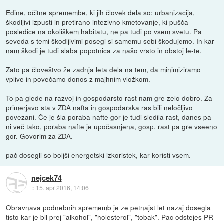
Edine, očitne spremembe, ki jih človek dela so: urbanizacija,
škodljivi izpusti in pretirano intezivno kmetovanje, ki pušča
posledice na okoliškem habitatu, ne pa tudi po vsem svetu. Pa
seveda s temi škodljivimi posegi si samemu sebi škodujemo. In kar
nam škodi je tudi slaba popotnica za našo vrsto in obstoj le-te.
Zato pa človeštvo že zadnja leta dela na tem, da minimiziramo
vplive in povečamo donos z majhnim vložkom.
To pa glede na razvoj in gospodarsto rast nam gre zelo dobro. Za
primerjavo sta v ZDA nafta in gospodarska ras bili neločljivo
povezani. Če je šla poraba nafte gor je tudi sledila rast, danes pa
ni več tako, poraba nafte je upočasnjena, gosp. rast pa gre vseeno
gor. Govorim za ZDA.
pač dosegli so boljši energetski izkoristek, kar koristi vsem.
nejcek74
::
15. apr 2016, 14:06
Obravnava podnebnih sprememb je ze petnajst let nazaj dosegla
tisto kar je bil prej "alkohol", "holesterol", "tobak". Pac odstejes PR