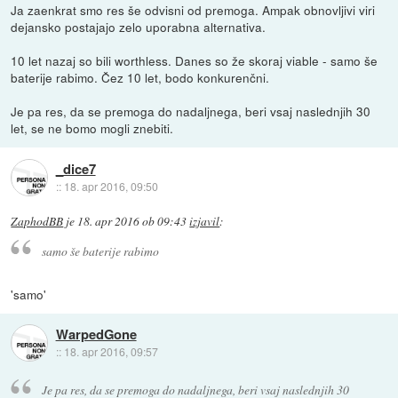
Ja zaenkrat smo res še odvisni od premoga. Ampak obnovljivi viri
dejansko postajajo zelo uporabna alternativa.
10 let nazaj so bili worthless. Danes so že skoraj viable - samo še
baterije rabimo. Čez 10 let, bodo konkurenčni.
Je pa res, da se premoga do nadaljnega, beri vsaj naslednjih 30
let, se ne bomo mogli znebiti.
_dice7
::
18. apr 2016, 09:50
ZaphodBB
je
18. apr 2016 ob 09:43
izjavil
:
samo še baterije rabimo
'samo'
WarpedGone
::
18. apr 2016, 09:57
Je pa res, da se premoga do nadaljnega, beri vsaj naslednjih 30