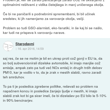
optimalnimi rešitvami z vidika čistejšega in manj uničenega okolja.
Če bi ne paničarili s podnebnimi spremembami, bi bil učinek
sredstev, ki jih namenjamo za varovanje okolja, večji.
Problem so tudi GSO-alarmisti, eko-fanatiki, in še kaj bi se našlo,
kar tudi ne prispeva k varovanju narave.
Starodavni
::
16. apr 2016, 14:59
saj res, če se ne motim je bil en ukrep proti co2 gonji v EU ta, da
so bolj subvencionirali dizelske avtomobile, ki imajo manjše co2
emisije, ampak zato pa tudi več NOx emisij in drugih trdih delcev
PM10, kar je vodilo v to, da je zrak v mestih slabši, ravno zaradi
teh smrduhov.
To pa ti je posledica zgrešene politike, reševali so problem na
napačnem koncu in posledice žanjejo ljudje v mestih, ki imajo
slabši zrak kot bi ga sicer imeli, če bi dizelašev po EU bilo le 5-10%
in 90% bencinarjev.