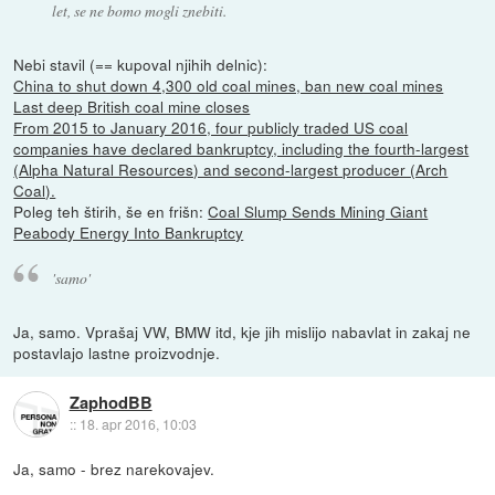
let, se ne bomo mogli znebiti.
Nebi stavil (== kupoval njihih delnic):
China to shut down 4,300 old coal mines, ban new coal mines
Last deep British coal mine closes
From 2015 to January 2016, four publicly traded US coal
companies have declared bankruptcy, including the fourth-largest
(Alpha Natural Resources) and second-largest producer (Arch
Coal).
Poleg teh štirih, še en frišn:
Coal Slump Sends Mining Giant
Peabody Energy Into Bankruptcy
'samo'
Ja, samo. Vprašaj VW, BMW itd, kje jih mislijo nabavlat in zakaj ne
postavlajo lastne proizvodnje.
ZaphodBB
::
18. apr 2016, 10:03
Ja, samo - brez narekovajev.