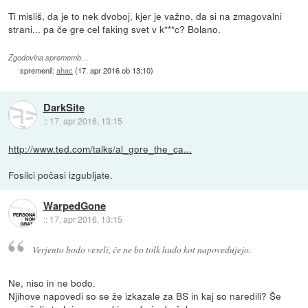
Ti misliš, da je to nek dvoboj, kjer je važno, da si na zmagovalni
strani... pa če gre cel faking svet v k***c? Bolano.
Zgodovina sprememb…
spremenil:
ahac
(
17. apr 2016 ob 13:10
)
DarkSite
::
17. apr 2016, 13:15
http://www.ted.com/talks/al_gore_the_ca...
Fosilci počasi izgubljate.
WarpedGone
::
17. apr 2016, 13:15
Verjento bodo veseli, če ne bo tolk hudo kot napovedujejo.
Ne, niso in ne bodo.
Njihove napovedi so se že izkazale za BS in kaj so naredili? Še