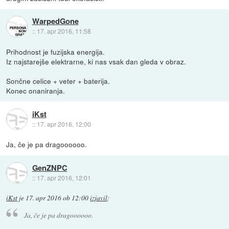
WarpedGone
::
17. apr 2016, 11:58
Prihodnost je fuzijska energija.
Iz najstarejše elektrarne, ki nas vsak dan gleda v obraz.
Sončne celice + veter + baterija.
Konec onaniranja.
iKst
::
17. apr 2016, 12:00
Ja, če je pa dragoooooo.
GenZNPC
::
17. apr 2016, 12:01
iKst
je
17. apr 2016 ob 12:00
izjavil
:
Ja, če je pa dragoooooo.