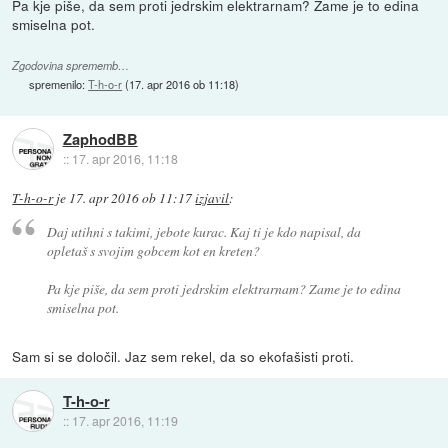
Pa kje piše, da sem proti jedrskim elektrarnam? Zame je to edina
smiselna pot.
Zgodovina sprememb…
spremenilo:
T-h-o-r
(
17. apr 2016 ob 11:18
)
ZaphodBB
::
17. apr 2016, 11:18
T-h-o-r
je
17. apr 2016 ob 11:17
izjavil
:
Daj utihni s takimi, jebote kurac. Kaj ti je kdo napisal, da
opletaš s svojim gobcem kot en kreten?
Pa kje piše, da sem proti jedrskim elektrarnam? Zame je to edina
smiselna pot.
Sam si se določil. Jaz sem rekel, da so ekofašisti proti.
T-h-o-r
::
17. apr 2016, 11:19