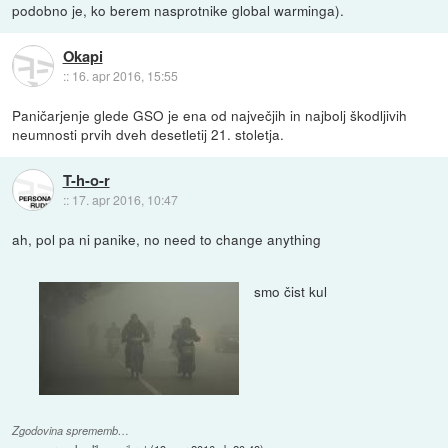
podobno je, ko berem nasprotnike global warminga).
Okapi
::
16. apr 2016, 15:55
Paničarjenje glede GSO je ena od največjih in najbolj škodljivih
neumnosti prvih dveh desetletij 21. stoletja.
T-h-o-r
::
17. apr 2016, 10:47
ah, pol pa ni panike, no need to change anything
smo čist kul
Zgodovina sprememb…