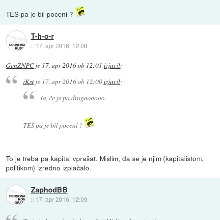
TES pa je bil poceni ?
T-h-o-r
::
17. apr 2016, 12:08
GenZNPC
je
17. apr 2016 ob 12:01
izjavil
:
iKst
je
17. apr 2016 ob 12:00
izjavil
:
Ja, če je pa dragoooooo.
TES pa je bil poceni ?
To je treba pa kapital vprašat. Mislim, da se je njim (kapitalistom,
politikom) izredno izplačalo.
ZaphodBB
::
17. apr 2016, 12:09