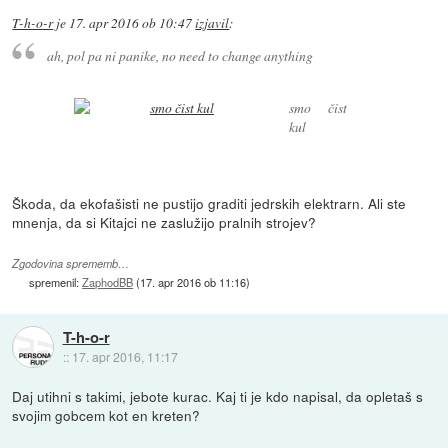
T-h-o-r
je
17. apr 2016 ob 10:47
izjavil
:
ah, pol pa ni panike, no need to change anything
smo čist
kul
Škoda, da ekofašisti ne pustijo graditi jedrskih elektrarn. Ali ste
mnenja, da si Kitajci ne zaslužijo pralnih strojev?
Zgodovina sprememb…
spremenil:
ZaphodBB
(
17. apr 2016 ob 11:16
)
T-h-o-r
::
17. apr 2016, 11:17
Daj utihni s takimi, jebote kurac. Kaj ti je kdo napisal, da opletaš s
svojim gobcem kot en kreten?