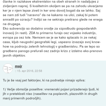
članke in raziskave ekstremistov na obeh straneh in nadaljujes z
zivljenjem naprej. S kvalitetnim okoljem se pa na zahodu ukvarjamo
ker je v njem lepse ziveti in ker smo dovolj bogati da se lahko. Saj
se nam zdi tudi "naravno" da ne kakamo na ulici, zakaj bi potem
smradili po ozracju? Indijci se ne sekirajo pretirano glede ne enega
ne drugega.
Eko subvencijo so dodatno orodje za vzpodbudo gospodarskih
inovacij (in rasti). ZDA to primarno furajo cez vojasko industrijo,
evropa pa cez tole. Nemcem se je se kako splacalo in ze nekaj
casa, kljub neugodni geografski legi, uspesno izvazajo svoj know-
how na podrocju zelenih tehnologij v gradbenistvu. Pa se lepo so
gradbeno panogo prefurali cez zadnjo krizo z izdatno eko-prenovo
javnih objektov.
msjr
::
15. apr 2016, 22:58
Tu je še vsaj pet faktorjev, ki na podnebje nimajo vpliva:
1) Večje območje poselitve: vremenski pojavi prizadenejo ljudi, ki
jih v preteklosti niso (naselitev na poplavnih, plazovitih in drugih
manj primernih področjih).