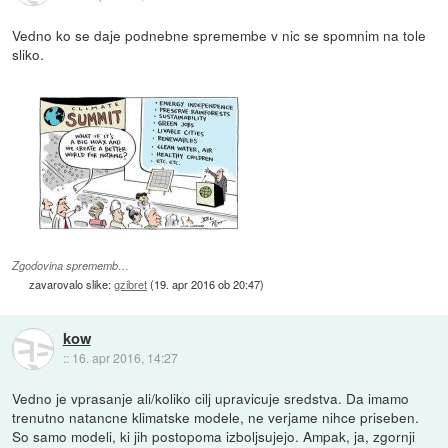
Vedno ko se daje podnebne spremembe v nic se spomnim na tole
sliko.
Zgodovina sprememb…
zavarovalo slike:
gzibret
(
19. apr 2016 ob 20:47
)
kow
::
16. apr 2016, 14:27
Vedno je vprasanje ali/koliko cilj upravicuje sredstva. Da imamo
trenutno natancne klimatske modele, ne verjame nihce priseben.
So samo modeli, ki jih postopoma izboljsujejo. Ampak, ja, zgornji