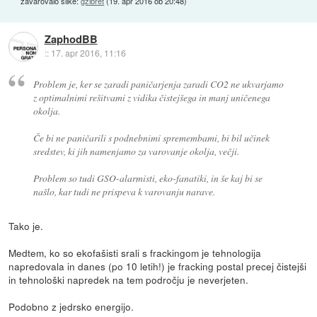
zavarovalo slike:
gzibret
(
19. apr 2016 ob 20:48
)
ZaphodBB
::
17. apr 2016, 11:16
Problem je, ker se zaradi paničarjenja zaradi CO2 ne ukvarjamo
z optimalnimi rešitvami z vidika čistejšega in manj uničenega
okolja.
Če bi ne paničarili s podnebnimi spremembami, bi bil učinek
sredstev, ki jih namenjamo za varovanje okolja, večji.
Problem so tudi GSO-alarmisti, eko-fanatiki, in še kaj bi se
našlo, kar tudi ne prispeva k varovanju narave.
Tako je.
Medtem, ko so ekofašisti srali s frackingom je tehnologija
napredovala in danes (po 10 letih!) je fracking postal precej čistejši
in tehnološki napredek na tem področju je neverjeten.
Podobno z jedrsko energijo.