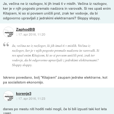
Ja, večina ne iz razlogov, ki jih imaš ti v mislih. Večina iz razlogov,
ker je v njih pogosto premalo nadzora in varovalk. Si res upaš enim
Kitajcem, ki so si povsem uničili prst, zrak ter vodovje, da bi
odgovorno upravljali z jedrskimi elektrarnami? Sloppy sloppy.
ZaphodBB
::
17. apr 2016, 11:20
Ja, večina ne iz razlogov, ki jih imaš ti v mislih. Večina iz
razlogov, ker je v njih pogosto premalo nadzora in varovalk. Si
res upaš enim Kitajcem, ki so si povsem uničili prst, zrak ter
vodovje, da bi odgovorno upravljali z jedrskimi elektrarnami?
Sloppy sloppy.
Iskreno povedano, bolj "Kitajcem" zaupam jedrske elektrarne, kot
pa socialistom ekonomijo.
korenje3
::
17. apr 2016, 11:23
danes po mestu niti hoditi nebi mogli, če bi bili izpusti taki kot leta
1980.