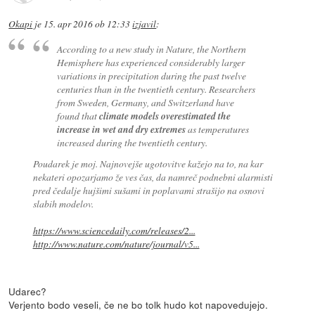
Okapi
je
15. apr 2016 ob 12:33
izjavil
:
According to a new study in Nature, the Northern
Hemisphere has experienced considerably larger
variations in precipitation during the past twelve
centuries than in the twentieth century. Researchers
from Sweden, Germany, and Switzerland have
found that
climate models overestimated the
increase in wet and dry extremes
as temperatures
increased during the twentieth century.
Poudarek je moj. Najnovejše ugotovitve kažejo na to, na kar
nekateri opozarjamo že ves čas, da namreč podnebni alarmisti
pred čedalje hujšimi sušami in poplavami strašijo na osnovi
slabih modelov.
https://www.sciencedaily.com/releases/2...
http://www.nature.com/nature/journal/v5...
Udarec?
Verjento bodo veseli, če ne bo tolk hudo kot napovedujejo.