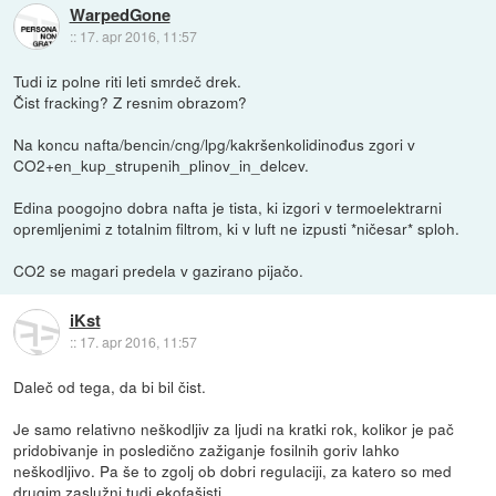
WarpedGone
::
17. apr 2016, 11:57
Tudi iz polne riti leti smrdeč drek.
Čist fracking? Z resnim obrazom?
Na koncu nafta/bencin/cng/lpg/kakršenkolidinođus zgori v
CO2+en_kup_strupenih_plinov_in_delcev.
Edina poogojno dobra nafta je tista, ki izgori v termoelektrarni
opremljenimi z totalnim filtrom, ki v luft ne izpusti *ničesar* sploh.
CO2 se magari predela v gazirano pijačo.
iKst
::
17. apr 2016, 11:57
Daleč od tega, da bi bil čist.
Je samo relativno neškodljiv za ljudi na kratki rok, kolikor je pač
pridobivanje in posledično zažiganje fosilnih goriv lahko
neškodljivo. Pa še to zgolj ob dobri regulaciji, za katero so med
drugim zaslužni tudi ekofašisti.