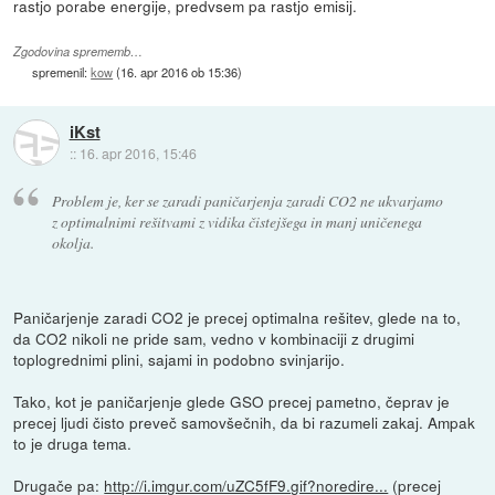
rastjo porabe energije, predvsem pa rastjo emisij.
Zgodovina sprememb…
spremenil:
kow
(
16. apr 2016 ob 15:36
)
iKst
::
16. apr 2016, 15:46
Problem je, ker se zaradi paničarjenja zaradi CO2 ne ukvarjamo
z optimalnimi rešitvami z vidika čistejšega in manj uničenega
okolja.
Paničarjenje zaradi CO2 je precej optimalna rešitev, glede na to,
da CO2 nikoli ne pride sam, vedno v kombinaciji z drugimi
toplogrednimi plini, sajami in podobno svinjarijo.
Tako, kot je paničarjenje glede GSO precej pametno, čeprav je
precej ljudi čisto preveč samovšečnih, da bi razumeli zakaj. Ampak
to je druga tema.
Drugače pa:
http://i.imgur.com/uZC5fF9.gif?noredire...
(precej