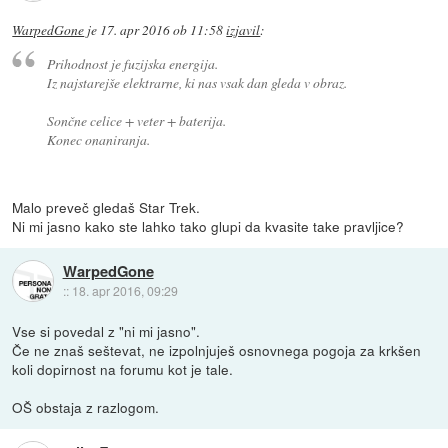
WarpedGone
je
17. apr 2016 ob 11:58
izjavil
:
Prihodnost je fuzijska energija.
Iz najstarejše elektrarne, ki nas vsak dan gleda v obraz.
Sončne celice + veter + baterija.
Konec onaniranja.
Malo preveč gledaš Star Trek.
Ni mi jasno kako ste lahko tako glupi da kvasite take pravljice?
WarpedGone
::
18. apr 2016, 09:29
Vse si povedal z "ni mi jasno".
Če ne znaš seštevat, ne izpolnjuješ osnovnega pogoja za krkšen
koli dopirnost na forumu kot je tale.
OŠ obstaja z razlogom.