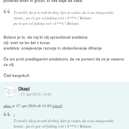
povečali strah in grozo, ki nas baje da čaka.
Ti misliš, da je to nek dvoboj, kjer je važno, da si na zmagovalni
strani... pa če gre cel faking svet v k***c? Bolano.
pa če gre cel faking svet v k***c? Bolano.
Bolano je to, da naj bi cilj opravičeval sredstva:
cilj: svet ne bo šel v kurac
sredstva: omejevanje razvoja in obdavčevanje dihanja
Če sm proti predlaganim sredstvom, še ne pomeni da mi je vseeno
za cilj.
Čisti kargokult.
Okapi
::
17. apr 2016, 14:42
ahac
je
17. apr 2016 ob 13:03
izjavil
:
[
Ti misliš, da je to nek dvoboj, kjer je važno, da si na zmagovalni
strani... pa če gre cel faking svet v k***c? Bolano.