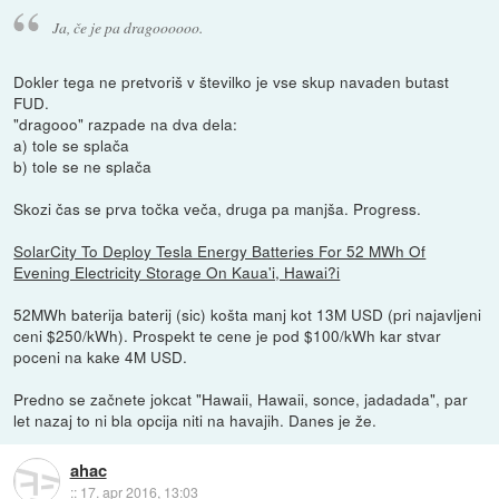
Ja, če je pa dragoooooo.
Dokler tega ne pretvoriš v številko je vse skup navaden butast
FUD.
"dragooo" razpade na dva dela:
a) tole se splača
b) tole se ne splača
Skozi čas se prva točka veča, druga pa manjša. Progress.
SolarCity To Deploy Tesla Energy Batteries For 52 MWh Of
Evening Electricity Storage On Kaua'i, Hawai?i
52MWh baterija baterij (sic) košta manj kot 13M USD (pri najavljeni
ceni $250/kWh). Prospekt te cene je pod $100/kWh kar stvar
poceni na kake 4M USD.
Predno se začnete jokcat "Hawaii, Hawaii, sonce, jadadada", par
let nazaj to ni bla opcija niti na havajih. Danes je že.
ahac
::
17. apr 2016, 13:03