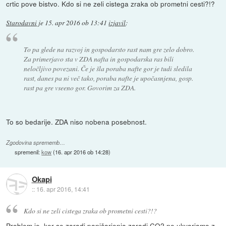
crtic pove bistvo. Kdo si ne zeli cistega zraka ob prometni cesti?!?
Starodavni
je
15. apr 2016 ob 13:41
izjavil
:
To pa glede na razvoj in gospodarsto rast nam gre zelo dobro.
Za primerjavo sta v ZDA nafta in gospodarska ras bili
neločljivo povezani. Če je šla poraba nafte gor je tudi sledila
rast, danes pa ni več tako, poraba nafte je upočasnjena, gosp.
rast pa gre vseeno gor. Govorim za ZDA.
To so bedarije. ZDA niso nobena posebnost.
Zgodovina sprememb…
spremenil:
kow
(
16. apr 2016 ob 14:28
)
Okapi
::
16. apr 2016, 14:41
Kdo si ne zeli cistega zraka ob prometni cesti?!?
Problem je, ker se zaradi paničarjenja zaradi CO2 ne ukvarjamo z