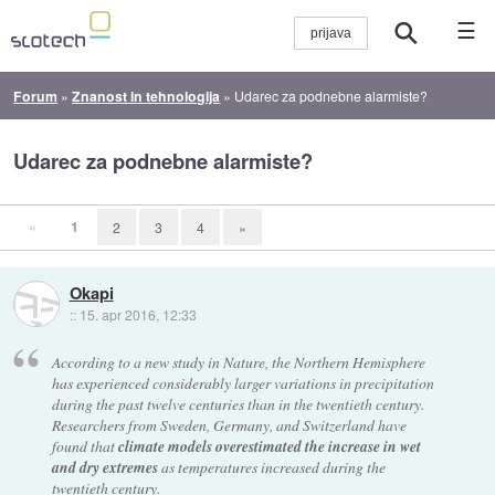
☰
Forum
»
Znanost in tehnologija
»
Udarec za podnebne alarmiste?
Udarec za podnebne alarmiste?
«
1
2
3
4
»
Okapi
::
15. apr 2016, 12:33
According to a new study in Nature, the Northern Hemisphere
has experienced considerably larger variations in precipitation
during the past twelve centuries than in the twentieth century.
Researchers from Sweden, Germany, and Switzerland have
found that
climate models overestimated the increase in wet
and dry extremes
as temperatures increased during the
twentieth century.