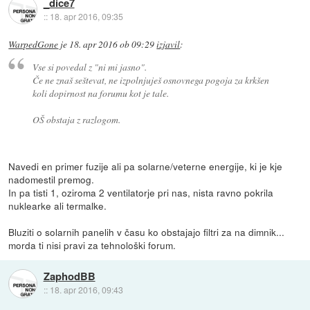
_dice7
::
18. apr 2016, 09:35
WarpedGone
je
18. apr 2016 ob 09:29
izjavil
:
Vse si povedal z "ni mi jasno".
Če ne znaš seštevat, ne izpolnjuješ osnovnega pogoja za krkšen
koli dopirnost na forumu kot je tale.
OŠ obstaja z razlogom.
Navedi en primer fuzije ali pa solarne/veterne energije, ki je kje
nadomestil premog.
In pa tisti 1, oziroma 2 ventilatorje pri nas, nista ravno pokrila
nuklearke ali termalke.
Bluziti o solarnih panelih v času ko obstajajo filtri za na dimnik...
morda ti nisi pravi za tehnološki forum.
ZaphodBB
::
18. apr 2016, 09:43