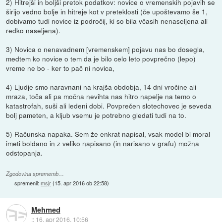
2) Hitrejši in boljši pretok podatkov: novice o vremenskih pojavih se
širijo vedno bolje in hitreje kot v preteklosti (če upoštevamo še 1,
dobivamo tudi novice iz področij, ki so bila včasih nenaseljena ali
redko naseljena).
3) Novica o nenavadnem [vremenskem] pojavu nas bo dosegla,
medtem ko novice o tem da je bilo celo leto povprečno (lepo)
vreme ne bo - ker to pač ni novica,
4) Ljudje smo naravnani na krajša obdobja, 14 dni vročine ali
mraza, toča ali pa močna nevihta nas hitro napelje na temo o
katastrofah, suši ali ledeni dobi. Povprečen slotechovec je seveda
bolj pameten, a kljub vsemu je potrebno gledati tudi na to.
5) Računska napaka. Sem že enkrat napisal, vsak model bi moral
imeti boldano in z veliko napisano (in narisano v grafu) možna
odstopanja.
Zgodovina sprememb…
spremenil:
msjr
(
15. apr 2016 ob 22:58
)
Mehmed
::
16. apr 2016, 10:56