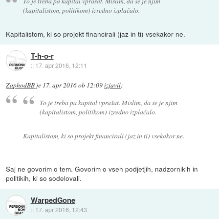
To je treba pa kapital vprašat. Mislim, da se je njim
(kapitalistom, politikom) izredno izplačalo.
Kapitalistom, ki so projekt financirali (jaz in ti) vsekakor ne.
T-h-o-r
::
17. apr 2016, 12:11
ZaphodBB
je
17. apr 2016 ob 12:09
izjavil
:
To je treba pa kapital vprašat. Mislim, da se je njim
(kapitalistom, politikom) izredno izplačalo.
Kapitalistom, ki so projekt financirali (jaz in ti) vsekakor ne.
Saj ne govorim o tem. Govorim o vseh podjetjih, nadzornikih in
politikih, ki so sodelovali.
WarpedGone
::
17. apr 2016, 12:43