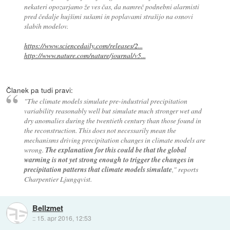
nekateri opozarjamo že ves čas, da namreč podnebni alarmisti
pred čedalje hujšimi sušami in poplavami strašijo na osnovi
slabih modelov.
https://www.sciencedaily.com/releases/2...
http://www.nature.com/nature/journal/v5...
Članek pa tudi pravi:
"The climate models simulate pre-industrial precipitation
variability reasonably well but simulate much stronger wet and
dry anomalies during the twentieth century than those found in
the reconstruction. This does not necessarily mean the
mechanisms driving precipitation changes in climate models are
wrong.
The explanation for this could be that the global
warming is not yet strong enough to trigger the changes in
precipitation patterns that climate models simulate
," reports
Charpentier Ljungqvist.
Bellzmet
::
15. apr 2016, 12:53