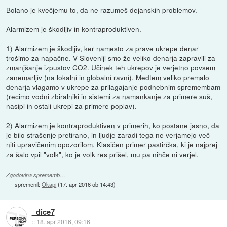
Bolano je kvečjemu to, da ne razumeš dejanskih problemov.
Alarmizem je škodljiv in kontraproduktiven.
1) Alarmizem je škodljiv, ker namesto za prave ukrepe denar
trošimo za napačne. V Sloveniji smo že veliko denarja zapravili za
zmanjšanje izpustov CO2. Učinek teh ukrepov je verjetno povsem
zanemarljiv (na lokalni in globalni ravni). Medtem veliko premalo
denarja vlagamo v ukrepe za prilagajanje podnebnim spremembam
(recimo vodni zbiralniki in sistemi za namankanje za primere suš,
nasipi in ostali ukrepi za primere poplav).
2) Alarmizem je kontraproduktiven v primerih, ko postane jasno, da
je bilo strašenje pretirano, in ljudje zaradi tega ne verjamejo več
niti upravičenim opozorilom. Klasičen primer pastirčka, ki je najprej
za šalo vpil "volk", ko je volk res prišel, mu pa nihče ni verjel.
Zgodovina sprememb…
spremenil:
Okapi
(
17. apr 2016 ob 14:43
)
_dice7
::
18. apr 2016, 09:16