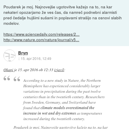
Poudarek je moj. Najnovejše ugotovitve kažejo na to, na kar
nekateri opozarjamo že ves čas, da namreč podnebni alarmisti
pred čedalje hujšimi sušami in poplavami strašijo na osnovi slabih
modelov.
https://www.sciencedaily.com/releases/2...
http://www.nature.com/nature/journal/v5...
Bryn
::
15. apr 2016, 12:49
Okapi
je
15. apr 2016 ob 12:33
izjavil
:
According to a new study in Nature, the Northern
Hemisphere has experienced considerably larger
variations in precipitation during the past twelve
centuries than in the twentieth century. Researchers
from Sweden, Germany, and Switzerland have
found that
climate models overestimated the
increase in wet and dry extremes
as temperatures
increased during the twentieth century.
Poudarek je moj. Najnovejše ugotovitve kažejo na to, na kar