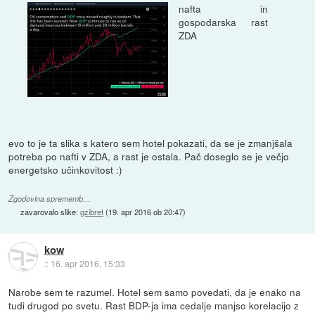
nafta in
gospodarska rast
ZDA
evo to je ta slika s katero sem hotel pokazati, da se je zmanjšala
potreba po nafti v ZDA, a rast je ostala. Pač doseglo se je večjo
energetsko učinkovitost :)
Zgodovina sprememb…
zavarovalo slike:
gzibret
(
19. apr 2016 ob 20:47
)
kow
::
16. apr 2016, 15:33
Narobe sem te razumel. Hotel sem samo povedati, da je enako na
tudi drugod po svetu. Rast BDP-ja ima cedalje manjso korelacijo z