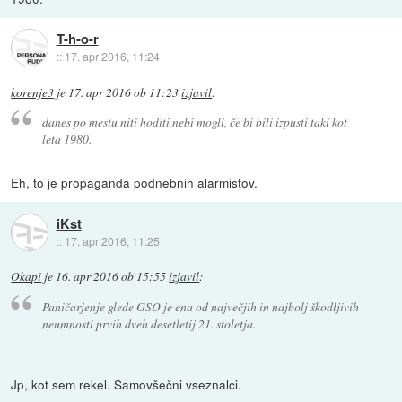
T-h-o-r
::
17. apr 2016, 11:24
korenje3
je
17. apr 2016 ob 11:23
izjavil
:
danes po mestu niti hoditi nebi mogli, če bi bili izpusti taki kot
leta 1980.
Eh, to je propaganda podnebnih alarmistov.
iKst
::
17. apr 2016, 11:25
Okapi
je
16. apr 2016 ob 15:55
izjavil
:
Paničarjenje glede GSO je ena od največjih in najbolj škodljivih
neumnosti prvih dveh desetletij 21. stoletja.
Jp, kot sem rekel. Samovšečni vseznalci.