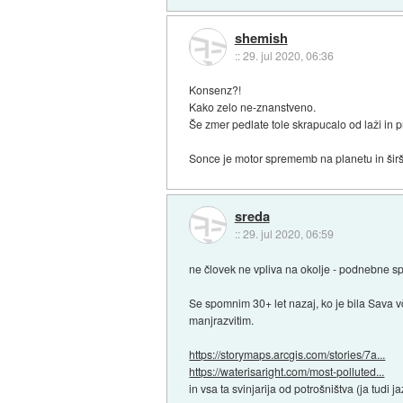
shemish
::
29. jul 2020, 06:36
Konsenz?!
Kako zelo ne-znanstveno.
Še zmer pedlate tole skrapucalo od laži in
Sonce je motor sprememb na planetu in šir
sreda
::
29. jul 2020, 06:59
ne človek ne vpliva na okolje - podnebne sp
Se spomnim 30+ let nazaj, ko je bila Sava v
manjrazvitim.
https://storymaps.arcgis.com/stories/7a...
https://waterisaright.com/most-polluted...
in vsa ta svinjarija od potrošništva (ja tudi 