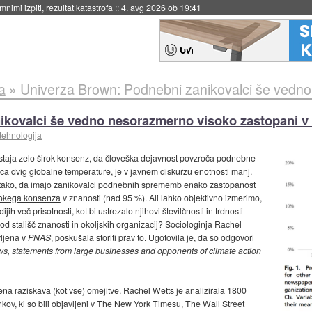
eto za večkratno uporabo
::
4. avg 2026 ob 19:41
a
»
Univerza Brown: Podnebni zanikovalci še vedno nesorazme
ikovalci še vedno nesorazmerno visoko zastopani v 
tehnologija
staja zelo širok konsenz, da človeška dejavnost povzroča podnebne
a dvig globalne temperature, je v javnem diskurzu enotnosti manj.
 tako, da imajo zanikovalci podnebnih sprememb enako zastopanost
sokega konsenza
v znanosti (nad 95 %). Ali lahko objektivno izmerimo,
 več prisotnosti, kot bi ustrezalo njihovi številčnosti in trdnosti
od stališč znanosti in okoljskih organizacij? Sociologinja Rachel
vljena v
PNAS
, poskušala storiti prav to. Ugotovila je, da so odgovori
ws, statements from large businesses and opponents of climate action
ena raziskava (kot vse) omejitve. Rachel Wetts je analizirala 1800
nkov, ki so bili objavljeni v The New York Timesu, The Wall Street