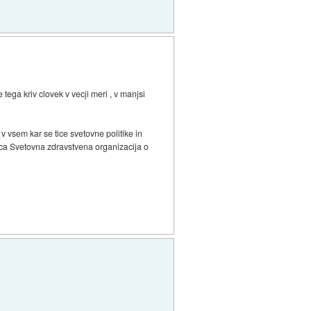
ga kriv clovek v vecji meri , v manjsi
v vsem kar se tice svetovne politike in
loca Svetovna zdravstvena organizacija o