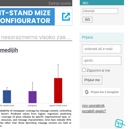
Išči:
Zadnje novice
rno visoko zastopani v medijih
Prijava
medijih
Zapomni si me
nov uporabnik
pozabili geslo?