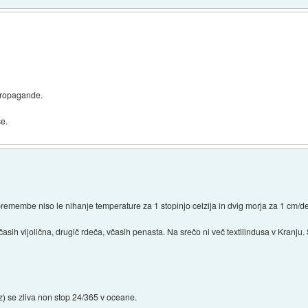
 propagande.
še.
remembe niso le nihanje temperature za 1 stopinjo celzija in dvig morja za 1 cm/des
časih vijolična, drugič rdeča, včasih penasta. Na srečo ni več textilindusa v Kranj
jaz) se zliva non stop 24/365 v oceane.