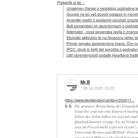
Preberite si še…
Umaknjen članek o neobstoju podnebne kr
Google ne bo več dovolil oglasov in mone
Ameriški mediji o epidemiji poročali izrazi
Boti pomemben vir dezinformacij o podn
Alternator - nova slovenska revija o znanos
Ekološki aktivizem te na Amazonu lahko s
Primer gensko spremenjene hrane: Čim ma
IPCC: drugi in tretji del poročila o podn
Ušli obremenjujoči podatki Heartland Instit
Mr.B
::
28. jul 2020, 23:23
https://www.derstandard.at/story/200011...
Die genauere Betrachtung der Eisausdehn
Grad Ost zeigt nun eine historisch niedri
Sektor der Arktis haben wir jetzt mit ru
Quadratkilometer weniger Eis im Vergleic
etwa 40 Prozent mehr eisfreiem Ozean", 
Universität Bremen und MOSAiC-Forscher
zurzeit mit 6 Millionen Quadratkilometer