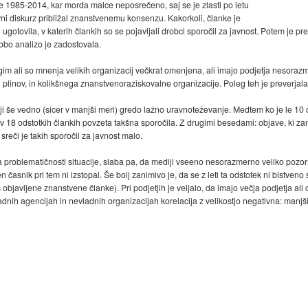
 1985-2014, kar morda malce neposrečeno, saj se je zlasti po letu
avni diskurz približal znanstvenemu konsenzu. Kakorkoli, članke je
i ugotovila, v katerih člankih so se pojavljali drobci sporočil za javnost. Potem je prev
robo analizo je zadostovala.
im ali so mnenja velikih organizacij večkrat omenjena, ali imajo podjetja nesorazm
 plinov, in kolikšnega znanstvenoraziskovalne organizacije. Poleg teh je preverjala
iji še vedno (sicer v manjši meri) gredo lažno uravnoteževanje. Medtem ko je le 10 
18 odstotkih člankih povzeta takšna sporočila. Z drugimi besedami: objave, ki 
 sreči je takih sporočil za javnost malo.
a problematičnosti situacije, slaba pa, da mediji vseeno nesorazmerno veliko pozor
časnik pri tem ni izstopal. Še bolj zanimivo je, da se z leti ta odstotek ni bistven
objavljene znanstvene članke). Pri podjetjih je veljalo, da imajo večja podjetja ali c
adnih agencijah in nevladnih organizacijah korelacija z velikostjo negativna: manjši