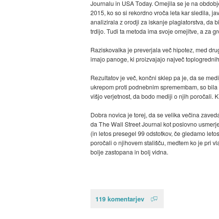
Journalu in USA Today. Omejila se je na obdobje
2015, ko so si rekordno vroča leta kar sledila, j
analizirala z orodji za iskanje plagiatorstva, da b
trdijo. Tudi ta metoda ima svoje omejitve, a za g
Raziskovalka je preverjala več hipotez, med drug
imajo panoge, ki proizvajajo največ toplogrednih
Rezultatov je več, končni sklep pa je, da se med
ukrepom proti podnebnim spremembam, so bila v 
višjo verjetnost, da bodo mediji o njih poročali. K
Dobra novica je torej, da se velika večina zaved
da The Wall Street Journal kot poslovno usmerjen 
(in letos presegel 99 odstotkov, če gledamo letos 
poročali o njihovem stališču, medtem ko je pri vl
bolje zastopana in bolj vidna.
119 komentarjev