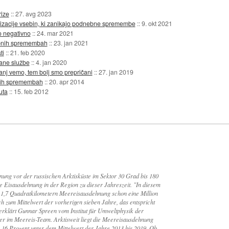
ize
::
27. avg 2023
tizacije vsebin, ki zanikajo podnebne spremembe
::
9. okt 2021
to negativno
::
24. mar 2021
ebnih spremembah
::
23. jan 2021
ti
::
21. feb 2020
tane službe
::
4. jan 2020
nj vemo, tem bolj smo prepričani
::
27. jan 2019
ebnih spremembah
::
20. apr 2014
uta
::
15. feb 2012
ung vor der russischen Arktisküste im Sektor 30 Grad bis 180
ge Eisausdehnung in der Region zu dieser Jahreszeit. "In diesem
nd 1,7 Quadratkilometern Meereisausdehnung schon eine Million
h zum Mittelwert der vorherigen sieben Jahre, das entspricht
erklärt Gunnar Spreen vom Institut für Umweltphysik der
 im Meereis-Team. Arktisweit liegt die Meereisausdehnung
n 16 Prozent unter dem Mittelwert der Jahre 2013 bis 2019. Ob