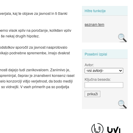
Hitre funkcije
erjala, kaj te objave za javnost in ti članki
seznam tem
erno visok vpliv na poročanje, kolikšen vpliv
 še nekaj drugih hipotez.
odstotkov sporočil za javnost nasprotovalo
zanikajo podnebne spremembe, imajo dvakrat
Posebni izpisi
Avtor:
nosti dajejo tudi zanikovalcem. Zanimivo je,
o spreminjal, čeprav je znanstveni konsenz rasel
Ključna beseda:
elo konzorciji višjo verjetnost, da bodo mediji
 so vidnejši. V vseh primerih pa so podjetja