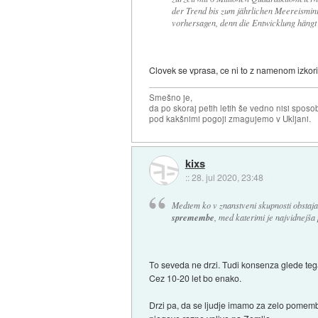
der Trend bis zum jährlichen Meereismini
vorhersagen, denn die Entwicklung hängt
Clovek se vprasa, ce ni to z namenom izkori
Smešno je,
da po skoraj petih letih še vedno nisi sposo
pod kakšnimi pogoji zmagujemo v Ukljani.
kixs
::
28. jul 2020, 23:48
Medtem ko v znanstveni skupnosti obstaja
spremembe
, med katerimi je najvidnejša
To seveda ne drzi. Tudi konsenza glede tega 
Cez 10-20 let bo enako.
Drzi pa, da se ljudje imamo za zelo pomemb