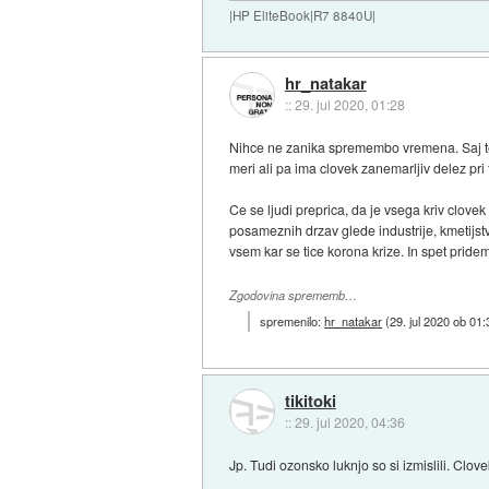
|HP EliteBook|R7 8840U|
hr_natakar
::
29. jul 2020, 01:28
Nihce ne zanika spremembo vremena. Saj tem
meri ali pa ima clovek zanemarljiv delez pri
Ce se ljudi preprica, da je vsega kriv clovek
posameznih drzav glede industrije, kmetijst
vsem kar se tice korona krize. In spet prid
Zgodovina sprememb…
spremenilo:
hr_natakar
(
29. jul 2020 ob 01:
tikitoki
::
29. jul 2020, 04:36
Jp. Tudi ozonsko luknjo so si izmislili. Cl