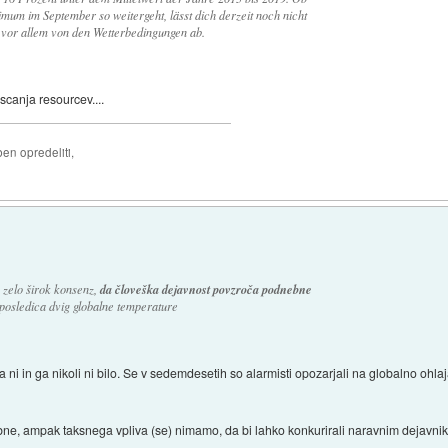
mum im September so weitergeht, lässt dich derzeit noch nicht
 vor allem von den Wetterbedingungen ab.
scanja resourcev....
ben opredeliti,
 zelo širok konsenz,
da človeška dejavnost povzroča podnebne
 posledica dvig globalne temperature
ni in ga nikoli ni bilo. Se v sedemdesetih so alarmisti opozarjali na globalno ohlaj
ne, ampak taksnega vpliva (se) nimamo, da bi lahko konkurirali naravnim dejavni