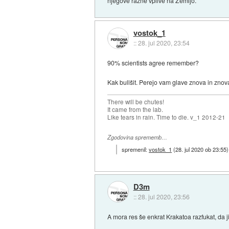
njegove razne vplive na Zemljo.
vostok_1
::
28. jul 2020, 23:54
90% scientists agree remember?
Kak bullšit. Perejo vam glave znova in znov
There will be chutes!
It came from the lab.
Like tears in rain. Time to die. v_1 2012-21
Zgodovina sprememb…
spremenil:
vostok_1
(
28. jul 2020 ob 23:55
)
D3m
::
28. jul 2020, 23:56
A mora res še enkrat Krakatoa razfukat, d