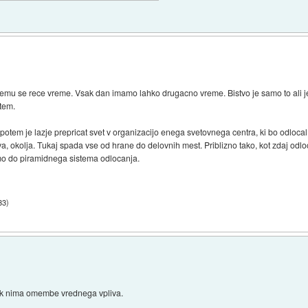
u se rece vreme. Vsak dan imamo lahko drugacno vreme. Bistvo je samo to ali je te
 tem.
 potem je lazje prepricat svet v organizacijo enega svetovnega centra, ki bo odlocal 
va, okolja. Tukaj spada vse od hrane do delovnih mest. Priblizno tako, kot zdaj od
emo do piramidnega sistema odlocanja.
33
)
ovek nima omembe vrednega vpliva.