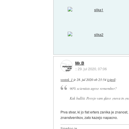
Mr.B
::
29. jul 2020, 07:06
vostok_1
je
28. jul 2020 ob 23:54
izjavil
:
90% scientists agree remember?
Kak bullšit. Perejo vam glave znova in zn
Prva stvar, ki jo flat erters zanika je znano
znanstvenikov, zato kazejo napacno.
Smešno je,