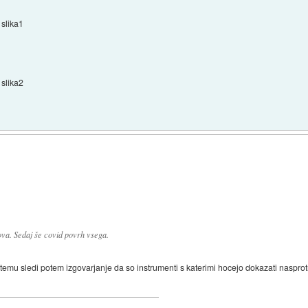
slika1
slika2
ova. Sedaj še covid povrh vsega.
st, temu sledi potem izgovarjanje da so instrumenti s katerimi hocejo dokazati nasprotn