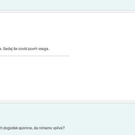
a. Sedaj še covid povrh vsega.
a jih dogodek spomne, da nimamo vpliva?