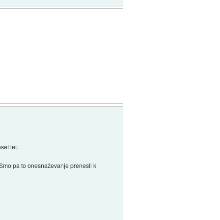
et let.
u. Smo pa to onesnaževanje prenesli k