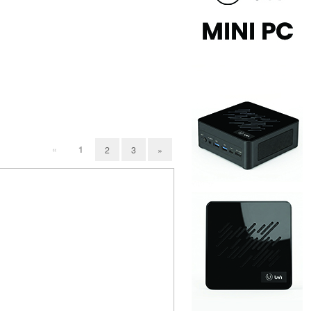
«
1
2
3
»