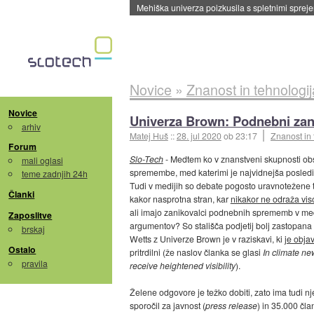
Evropska vesoljska agencija razvija svojo rak
Novice
»
Znanost in tehnologij
Novice
Univerza Brown: Podnebni zan
arhiv
Matej Huš
::
28. jul 2020
ob 23:17
Znanost in 
Forum
Slo-Tech
- Medtem ko v znanstveni skupnosti ob
mali oglasi
spremembe, med katerimi je najvidnejša posledic
teme zadnjih 24h
Tudi v medijih so debate pogosto uravnotežene
Članki
kakor nasprotna stran, kar
nikakor ne odraža vi
ali imajo zanikovalci podnebnih sprememb v medijih
Zaposlitve
argumentov? So stališča podjetij bolj zastopana 
brskaj
Wetts z Univerze Brown je v raziskavi, ki
je obja
Ostalo
pritrdilni (že naslov članka se glasi
In climate ne
pravila
receive heightened visibility
).
Želene odgovore je težko dobiti, zato ima tudi nj
sporočil za javnost (
press release
) in 35.000 čla