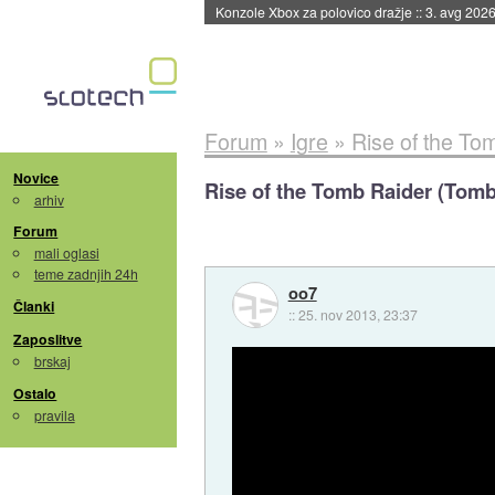
Konzole Xbox za polovico dražje
::
3. avg 2026
Forum
»
Igre
»
Rise of the To
Novice
Rise of the Tomb Raider (Tomb
arhiv
Forum
mali oglasi
teme zadnjih 24h
oo7
Članki
::
25. nov 2013, 23:37
Zaposlitve
brskaj
Ostalo
pravila