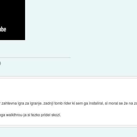
)
 zahtevna igra za igranje. zadnji tomb rider ki sem ga instaliral, si moral se že na 
a walkthrou-ja si tezko pridel skozi.