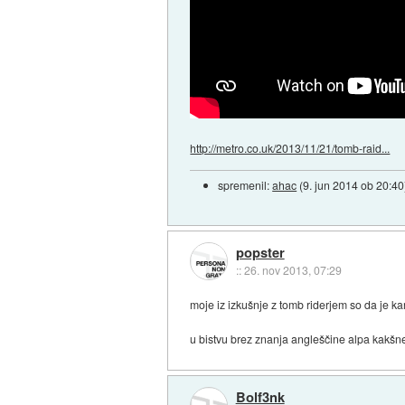
http://metro.co.uk/2013/11/21/tomb-raid...
spremenil:
ahac
(
9. jun 2014 ob 20:40
popster
::
26. nov 2013, 07:29
moje iz izkušnje z tomb riderjem so da je kar
u bistvu brez znanja angleščine alpa kakšneg
Bolf3nk