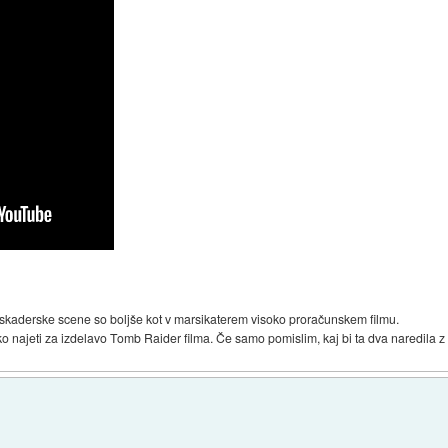
askaderske scene so boljše kot v marsikaterem visoko proračunskem filmu.
sko najeti za izdelavo Tomb Raider filma. Če samo pomislim, kaj bi ta dva naredila 