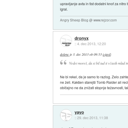
upravljanje avta in tist dodatni knof za nitr
igral.
Angry Sheep Blog @ www.rejzor.com
dronyx
::
4. dec 2013, 12:20
dolenc
je
3. dec 2013 ob 09:53
izjavil
:
Vedet moreš, da si bil tud ti včasih mlad in 
Ne bi rekel, da je samo to razlog. Zelo zaht
ne želi. Kakšen starejši Tomb Raider ali reci
običajno ne da znižati stopnje težavnosti, tak
yayo
::
29. dec 2013, 11:38