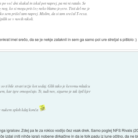
po več dni skakal in iskal pot naprej, pa mi ni ratalo. Se
nog, ko si mogu prit čez neko blatno jezero. Tisti del me je
o sem prišel tam naprej. Mislim, da si tam srečal T-rexa.
ilih se v novih nikoli.
rat imel srečo, da se je nekje zataknil in sem ga samo pol ure streljal s pištolo :)
n so ti bile stvari težje kot sedaj. Glih tako je keremu mladcu
em, kar igre omogočajo. Tr, tudi nov, sigurno je tak špil kjer
uke nukem sploh kdaj konča
tinga igralcev. Zdej pa te za rokico vodijo čez vsak drek. Samo poglej NFS Rivals 
hče izdal (niti nihče igral) nobene dirkačine in da je folk padu iz lune očitno, da ne b