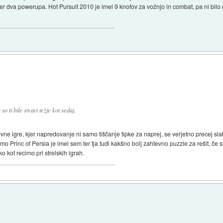
o ter dva powerupa. Hot Pursuit 2010 je imel 9 knofov za vožnjo in combat, pa ni bilo 
so ti bile stvari težje kot sedaj.
evne igre, kjer napredovanje ni samo tiščanje tipke za naprej, se verjetno precej sl
mo Princ of Persia je imel sem ter tja tudi kakšno bolj zahtevno puzzle za rešit, če si
o kot recimo pri strelskih igrah.