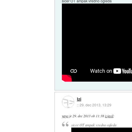
sicer OT ampak vredno ogleda
Izi
::
29. dec 2013, 13:29
yayo
je
29. dec 2013 ob 11:38
izjavil
:
sicer OT ampak vredno ogleda