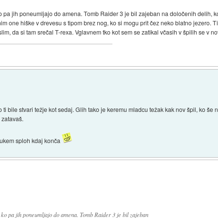
 ko pa jih poneumljajo do amena. Tomb Raider 3 je bil zajeban na določenih delih,
mnim one hiške v drevesu s tipom brez nog, ko si mogu prit čez neko blatno jezero. T
m, da si tam srečal T-rexa. Vglavnem tko kot sem se zatikal včasih v špilih se v nov
so ti bile stvari težje kot sedaj. Glih tako je keremu mladcu težak kak nov špil, ko š
o zatavaš.
e nukem sploh kdaj konča
, ko pa jih poneumljajo do amena. Tomb Raider 3 je bil zajeban