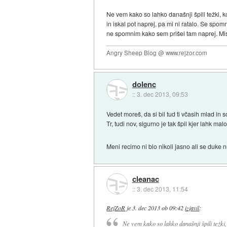
Ne vem kako so lahko današnji špili težki,
in iskal pot naprej, pa mi ni ratalo. Se spo
ne spomnim kako sem prišel tam naprej. Misli
Angry Sheep Blog @ www.rejzor.com
dolenc
::
3. dec 2013, 09:53
Vedet moreš, da si bil tud ti včasih mlad in 
Tr, tudi nov, sigurno je tak špil kjer lahk mal
Meni recimo ni blo nikoli jasno ali se duk
cleanac
::
3. dec 2013, 11:54
RejZoR
je
3. dec 2013 ob 09:42
izjavil
:
Ne vem kako so lahko današnji špili težki