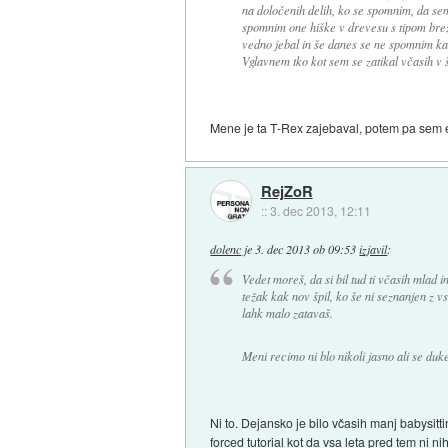
na določenih delih, ko se spomnim, da sem 
spomnim one hiške v drevesu s tipom brez 
vedno jebal in še danes se ne spomnim kak
Vglavnem tko kot sem se zatikal včasih v šp
Mene je ta T-Rex zajebaval, potem pa sem enk
RejZoR
::
3. dec 2013, 12:11
dolenc
je
3. dec 2013 ob 09:53
izjavil
:
Vedet moreš, da si bil tud ti včasih mlad i
težak kak nov špil, ko še ni seznanjen z vs
lahk malo zatavaš.
Meni recimo ni blo nikoli jasno ali se d
Ni to. Dejansko je bilo včasih manj babysit
forced tutorial kot da vsa leta pred tem ni ni