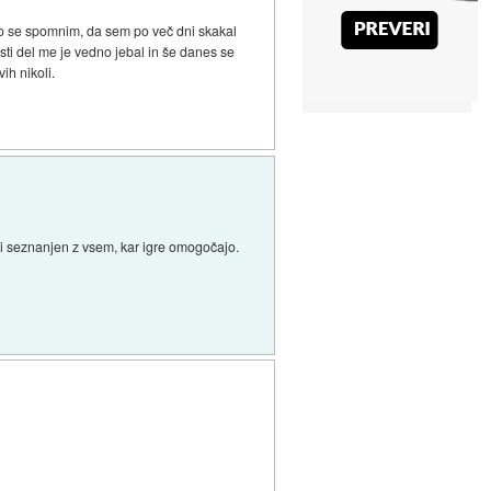
 ko se spomnim, da sem po več dni skakal
isti del me je vedno jebal in še danes se
ih nikoli.
e ni seznanjen z vsem, kar igre omogočajo.