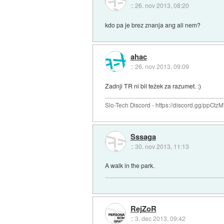
::
26. nov 2013, 08:20
kdo pa je brez znanja ang ali nem?
ahac
::
26. nov 2013, 09:09
Zadnji TR ni bil težek za razumet. :)
Slo-Tech Discord - https://discord.gg/ppCtz
Sssaga
::
30. nov 2013, 11:13
A walk in the park.
RejZoR
::
3. dec 2013, 09:42