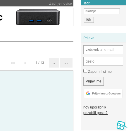
Išči:
Zadnje novice
Prijava
««
«
1
/ 13
»
»»
Zapomni si me
nov uporabnik
pozabili geslo?