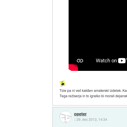
Tole pa ni več kakšen amaterski izdelek. K
Tega režiserja in to igralko bi morali dejan
opeter
::
29. dec 2013, 14:34