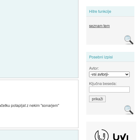
Hitre funkcije
seznam tem
Posebni izpisi
Avtor:
Ključna beseda:
začetku potapljat z nekim "sonarjem"