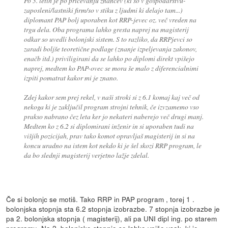
Po 3. letih je po pričevanju znancev (ki so v gospodarstvu-
zaposleni/lastniki firm/so v stiku z ljudmi ki delajo tam...)
diplomant PAP bolj uporaben kot RRP-jevec oz. več vreden na
trgu dela. Oba programa lahko gresta naprej na magisterij
odkar so uvedli bolonjski sistem. S to razliko, da RRPjevci so
zaradi boljše teoretične podlage (znanje izpeljevanja zakonov,
enačb itd.) priviligirani da se lahko po diplomi direkt vpišejo
naprej, medtem ko PAP-ovec se mora še malo z diferencialnimi
izpiti pomatrat kakor mi je znano.
Zdej kakor sem prej rekel, v naši stroki si z 6.1 komaj kaj več od
nekoga ki je zaključil program strojni tehnik, če izvzamemo vso
prakso nabrano čez leta ker jo nekateri naberejo več drugi manj.
Medtem ko z 6.2 si diplomirani inženir in si uporaben tudi na
višjih pozicijah, prav tako komot opravljaš magisterij in si na
koncu uradno na istem kot nekdo ki je šel skozi RRP program, le
da bo slednji magisterij verjetno lažje zdelal.
Če si bolonjc se motiš. Tako RRP in PAP program , torej 1 .
bolonjska stopnja sta 6.2 stopnja izobrazbe. 7 stopnja izobrazbe je
pa 2. bolonjska stopnja ( magisterij), ali pa UNI dipl ing. po starem
programu. Na 2. bolonjsko stopnjo se lahko vpiše vsak, ki je