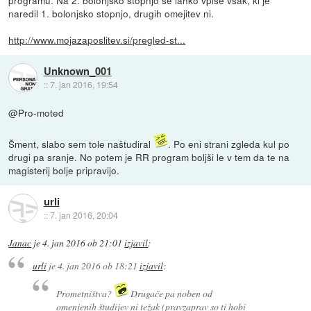
naredil 1. bolonjsko stopnjo, drugih omejitev ni.
http://www.mojazaposlitev.si/pregled-st...
Unknown_001
::
7. jan 2016, 19:54
@Pro-moted
Šment, slabo sem tole naštudiral
. Po eni strani zgleda kul po
drugi pa sranje. No potem je RR program boljši le v tem da te na
magisterij bolje pripravijo.
urli
::
7. jan 2016, 20:04
Janac
je
4. jan 2016 ob 21:01
izjavil
:
urli
je
4. jan 2016 ob 18:21
izjavil
:
Prometništva?
Drugače pa noben od
omenjenih študijev ni težak (pravzaprav so ti hobi