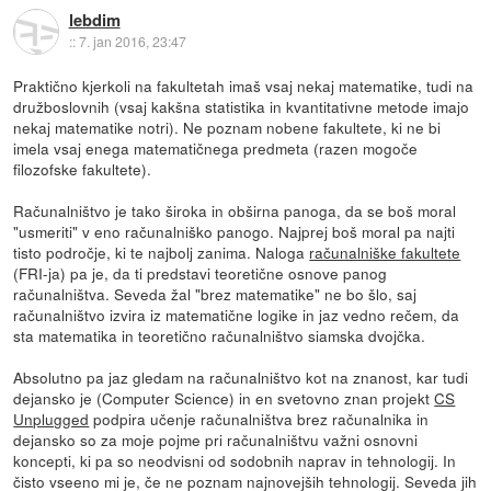
lebdim
::
7. jan 2016, 23:47
Praktično kjerkoli na fakultetah imaš vsaj nekaj matematike, tudi na
družboslovnih (vsaj kakšna statistika in kvantitativne metode imajo
nekaj matematike notri). Ne poznam nobene fakultete, ki ne bi
imela vsaj enega matematičnega predmeta (razen mogoče
filozofske fakultete).
Računalništvo je tako široka in obširna panoga, da se boš moral
"usmeriti" v eno računalniško panogo. Najprej boš moral pa najti
tisto področje, ki te najbolj zanima. Naloga
računalniške fakultete
(FRI-ja) pa je, da ti predstavi teoretične osnove panog
računalništva. Seveda žal "brez matematike" ne bo šlo, saj
računalništvo izvira iz matematične logike in jaz vedno rečem, da
sta matematika in teoretično računalništvo siamska dvojčka.
Absolutno pa jaz gledam na računalništvo kot na znanost, kar tudi
dejansko je (Computer Science) in en svetovno znan projekt
CS
Unplugged
podpira učenje računalništva brez računalnika in
dejansko so za moje pojme pri računalništvu važni osnovni
koncepti, ki pa so neodvisni od sodobnih naprav in tehnologij. In
čisto vseeno mi je, če ne poznam najnovejših tehnologij. Seveda jih