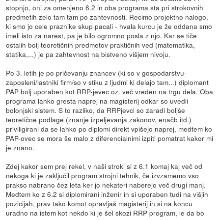
stopnjo, oni za omenjeno 6.2 in oba programa sta pri strokovnih
predmetih zelo tam tam po zahtevnosti. Recimo projektno nalogo,
ki smo jo cele praznike skup pacali - hvala kurcu je že oddana smo
imeli isto za narest, pa je bilo ogromno posla z njo. Kar se tiče
ostalih bolj teoretičnih predmetov praktičnih ved (matematika,
statika,...) je pa zahtevnost na bistveno višjem nivoju.
Po 3. letih je po pričevanju znancev (ki so v gospodarstvu-
zaposleni/lastniki firm/so v stiku z ljudmi ki delajo tam...) diplomant
PAP bolj uporaben kot RRP-jevec oz. več vreden na trgu dela. Oba
programa lahko gresta naprej na magisterij odkar so uvedli
bolonjski sistem. S to razliko, da RRPjevci so zaradi boljše
teoretične podlage (znanje izpeljevanja zakonov, enačb itd.)
priviligirani da se lahko po diplomi direkt vpišejo naprej, medtem ko
PAP-ovec se mora še malo z diferencialnimi izpiti pomatrat kakor mi
je znano.
Zdej kakor sem prej rekel, v naši stroki si z 6.1 komaj kaj več od
nekoga ki je zaključil program strojni tehnik, če izvzamemo vso
prakso nabrano čez leta ker jo nekateri naberejo več drugi manj.
Medtem ko z 6.2 si diplomirani inženir in si uporaben tudi na višjih
pozicijah, prav tako komot opravljaš magisterij in si na koncu
uradno na istem kot nekdo ki je šel skozi RRP program, le da bo