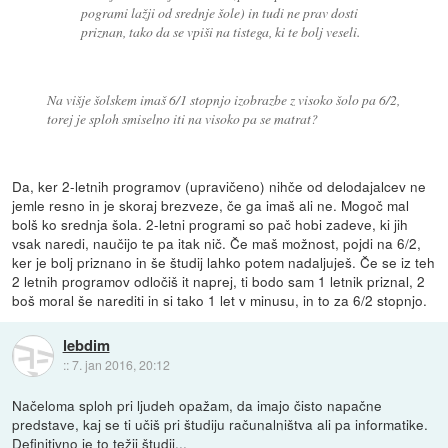
pogrami lažji od srednje šole) in tudi ne prav dosti
priznan, tako da se vpiši na tistega, ki te bolj veseli.
Na višje šolskem imaš 6/1 stopnjo izobrazbe z visoko šolo pa 6/2,
torej je sploh smiselno iti na visoko pa se matrat?
Da, ker 2-letnih programov (upravičeno) nihče od delodajalcev ne
jemle resno in je skoraj brezveze, če ga imaš ali ne. Mogoč mal
bolš ko srednja šola. 2-letni programi so pač hobi zadeve, ki jih
vsak naredi, naučijo te pa itak nič. Če maš možnost, pojdi na 6/2,
ker je bolj priznano in še študij lahko potem nadaljuješ. Če se iz teh
2 letnih programov odločiš it naprej, ti bodo sam 1 letnik priznal, 2
boš moral še narediti in si tako 1 let v minusu, in to za 6/2 stopnjo.
lebdim
::
7. jan 2016, 20:12
Načeloma sploh pri ljudeh opažam, da imajo čisto napačne
predstave, kaj se ti učiš pri študiju računalništva ali pa informatike.
Definitivno je to težji študij...