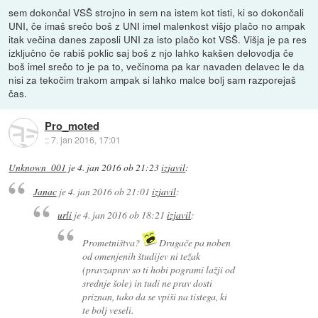
sem dokončal VSŠ strojno in sem na istem kot tisti, ki so dokončali
UNI, če imaš srečo boš z UNI imel malenkost višjo plačo no ampak
itak večina danes zaposli UNI za isto plačo kot VSŠ. Višja je pa res
izključno če rabiš poklic saj boš z njo lahko kakšen delovodja če
boš imel srečo to je pa to, večinoma pa kar navaden delavec le da
nisi za tekočim trakom ampak si lahko malce bolj sam razporejaš
čas.
Pro_moted
::
7. jan 2016, 17:01
Unknown_001
je
4. jan 2016 ob 21:23
izjavil
:
Janac
je
4. jan 2016 ob 21:01
izjavil
:
urli
je
4. jan 2016 ob 18:21
izjavil
:
Prometništva?
Drugače pa noben
od omenjenih študijev ni težak
(pravzaprav so ti hobi pogrami lažji od
srednje šole) in tudi ne prav dosti
priznan, tako da se vpiši na tistega, ki
te bolj veseli.