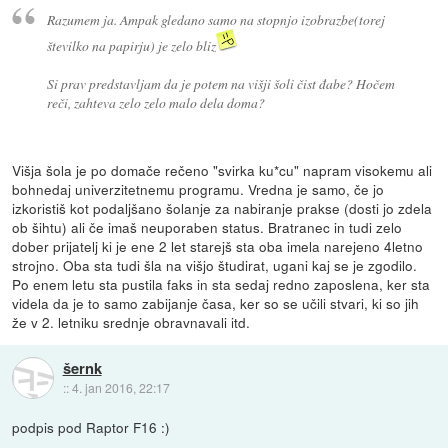
Razumem ja. Ampak gledano samo na stopnjo izobrazbe(torej
številko na papirju) je zelo bliz
Si prav predstavljam da je potem na višji šoli čist đabe? Hočem
reči, zahteva zelo zelo malo dela doma?
Višja šola je po domače rečeno "svirka ku*cu" napram visokemu ali
bohnedaj univerzitetnemu programu. Vredna je samo, če jo
izkoristiš kot podaljšano šolanje za nabiranje prakse (dosti jo zdela
ob šihtu) ali če imaš neuporaben status. Bratranec in tudi zelo
dober prijatelj ki je ene 2 let starejš sta oba imela narejeno 4letno
strojno. Oba sta tudi šla na višjo študirat, ugani kaj se je zgodilo.
Po enem letu sta pustila faks in sta sedaj redno zaposlena, ker sta
videla da je to samo zabijanje časa, ker so se učili stvari, ki so jih
že v 2. letniku srednje obravnavali itd.
šernk
::
4. jan 2016, 22:17
podpis pod Raptor F16 :)