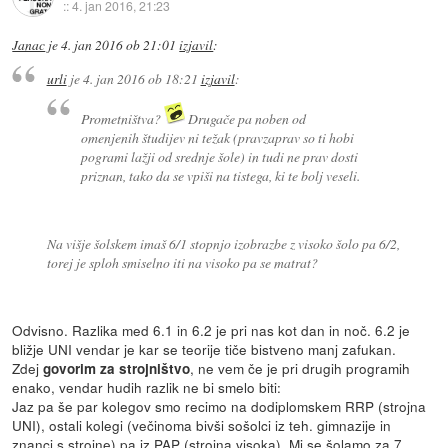
::
4. jan 2016, 21:23
Janac
je
4. jan 2016 ob 21:01
izjavil
:
urli
je
4. jan 2016 ob 18:21
izjavil
:
Prometništva?
Drugače pa noben od
omenjenih študijev ni težak (pravzaprav so ti hobi
pogrami lažji od srednje šole) in tudi ne prav dosti
priznan, tako da se vpiši na tistega, ki te bolj veseli.
Na višje šolskem imaš 6/1 stopnjo izobrazbe z visoko šolo pa 6/2,
torej je sploh smiselno iti na visoko pa se matrat?
Odvisno. Razlika med 6.1 in 6.2 je pri nas kot dan in noč. 6.2 je
bližje UNI vendar je kar se teorije tiče bistveno manj zafukan.
Zdej
, ne vem če je pri drugih programih
govorim za strojništvo
enako, vendar hudih razlik ne bi smelo biti:
Jaz pa še par kolegov smo recimo na dodiplomskem RRP (strojna
UNI), ostali kolegi (večinoma bivši sošolci iz teh. gimnazije in
znanci s strojne) pa iz PAP (strojna visoka). Mi se šolamo za 7.