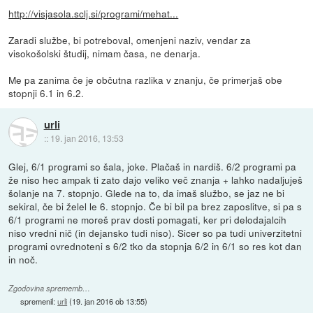
http://visjasola.sclj.si/programi/mehat...
Zaradi službe, bi potreboval, omenjeni naziv, vendar za
visokošolski študij, nimam časa, ne denarja.
Me pa zanima če je občutna razlika v znanju, če primerjaš obe
stopnji 6.1 in 6.2.
urli
::
19. jan 2016, 13:53
Glej, 6/1 programi so šala, joke. Plačaš in nardiš. 6/2 programi pa
že niso hec ampak ti zato dajo veliko več znanja + lahko nadaljuješ
šolanje na 7. stopnjo. Glede na to, da imaš službo, se jaz ne bi
sekiral, če bi želel le 6. stopnjo. Če bi bil pa brez zaposlitve, si pa s
6/1 programi ne moreš prav dosti pomagati, ker pri delodajalcih
niso vredni nič (in dejansko tudi niso). Sicer so pa tudi univerzitetni
programi ovrednoteni s 6/2 tko da stopnja 6/2 in 6/1 so res kot dan
in noč.
Zgodovina sprememb…
spremenil:
urli
(
19. jan 2016 ob 13:55
)