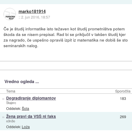
marko181914
::
2. jun 2016, 18:57
Če je študij informatike isto težaven kot študij prometništva potem
škoda da se nisem prepisal. Rad bi se priključil v takšen študij kjer
za nagrado, če uspešno opraviš izpit iz matematika ne dobiš še sto
seminarskih nalog.
Vredno ogleda ...
Tema
Sporočila
»
Degradiranje diplomantov
183
Stajerc
Oddelek:
Šola
»
Žena pravi da VSŠ ni faks
269
o3n3o
Oddelek:
Loža