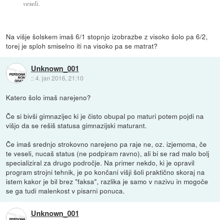
veseli.
Na višje šolskem imaš 6/1 stopnjo izobrazbe z visoko šolo pa 6/2,
torej je sploh smiselno iti na visoko pa se matrat?
Unknown_001
::
4. jan 2016, 21:10
Katero šolo imaš narejeno?
Če si bivši gimnazijec ki je čisto obupal po maturi potem pojdi na
višjo da se rešiš statusa gimnazijski maturant.
Če imaš srednjo strokovno narejeno pa raje ne, oz. izjemoma, če
te veseli, nucaš status (ne podpiram ravno), ali bi se rad malo bolj
specializiral za drugo področje. Na primer nekdo, ki je opravil
program strojni tehnik, je po končani višji šoli praktično skoraj na
istem kakor je bil brez "faksa", razlika je samo v nazivu in mogoče
se ga tudi malenkost v pisarni ponuca.
Unknown_001