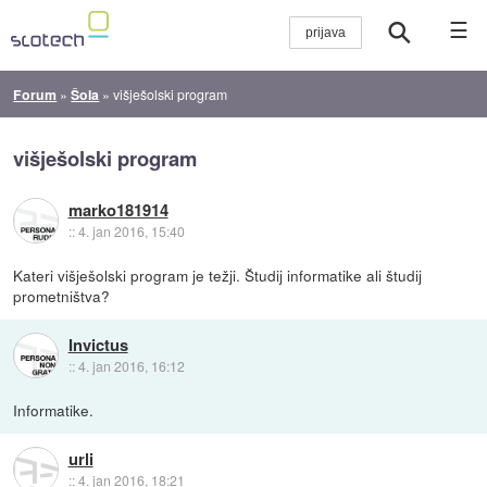
☰
Forum
»
Šola
»
višješolski program
višješolski program
marko181914
::
4. jan 2016, 15:40
Kateri višješolski program je težji. Študij informatike ali študij
prometništva?
Invictus
::
4. jan 2016, 16:12
Informatike.
urli
::
4. jan 2016, 18:21