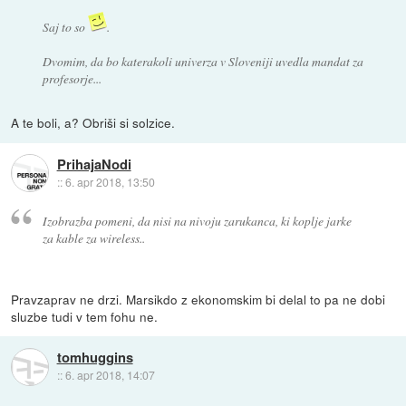
Saj to so
.
Dvomim, da bo katerakoli univerza v Sloveniji uvedla mandat za
profesorje...
A te boli, a? Obriši si solzice.
PrihajaNodi
::
6. apr 2018, 13:50
Izobrazba pomeni, da nisi na nivoju zarukanca, ki koplje jarke
za kable za wireless..
Pravzaprav ne drzi. Marsikdo z ekonomskim bi delal to pa ne dobi
sluzbe tudi v tem fohu ne.
tomhuggins
::
6. apr 2018, 14:07