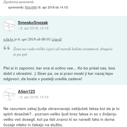
Zgodovina sprememb…
spremenilo:
Mato989
(
6. apr 2018 ob 14:10
)
SmeskoSnezak
::
6. apr 2018, 14:18
o3n3o
je
6. apr 2018 ob 00:01
izjavil
:
Žena na vsake toliko izjavi ali naredi kakšno neumnost, drugače
je pa gut.
Pisi si in zapomni, ker ona si ocitno vse... Ko bo prisel cas, bos
dobil z obrestmi. ;) Sicer pa, ce si pravi moski ji kar nazaj lepo
odgovori, da bosta v postelji uredila zadeve!
Alien123
::
6. apr 2018, 14:19
Ne razumem zakaj ljudje obravnavajo zaključek faksa kot da je to
sploh dosežek?.. poznam veliko ljudi brez faksa in so v življenju
veliko več dosegli, kot pa tisti znanci ki so naredli faks in doma
čuzajo mleko in čakajo na službo.