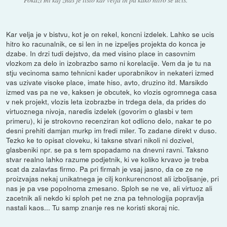
Kar velja je v bistvu, kot je on rekel, koncni izdelek. Lahko se ucis
hitro ko racunalnik, ce si len in ne izpeljes projekta do konca je
dzabe. In drzi tudi dejstvo, da med visino place in casovnim
vlozkom za delo in izobrazbo samo ni korelacije. Vem da je tu na
stju vecinoma samo tehnicni kader uporabnikov in nekateri izmed
vas uzivate visoke place, imate hiso, avto, druzino itd. Marsikdo
izmed vas pa ne ve, kaksen je obcutek, ko vlozis ogromnega casa
v nek projekt, vlozis leta izobrazbe in trdega dela, da prides do
virtuoznega nivoja, naredis izdelek (govorim o glasbi v tem
primeru), ki je strokovno recenziran kot odlicno delo, nakar te po
desni prehiti damjan murkp im fredi miler. To zadane direkt v duso.
Tezko ke to opisat cloveku, ki taksne stvari nikoli ni dozivel,
glasbeniki npr. se pa s tem spopadamo na dnevni ravni. Taksno
stvar realno lahko razume podjetnik, ki ve koliko krvavo je treba
scat da zalavfas firmo. Pa pri firmah je vsaj jasno, da ce ze ne
proizvajas nekaj unikatnega je cilj konkurencnost ali izboljsanje, pri
nas je pa vse popolnoma zmesano. Sploh se ne ve, ali virtuoz ali
zacetnik ali nekdo ki sploh pet ne zna pa tehnologija popravlja
nastali kaos... Tu samp znanje res ne koristi skoraj nic.