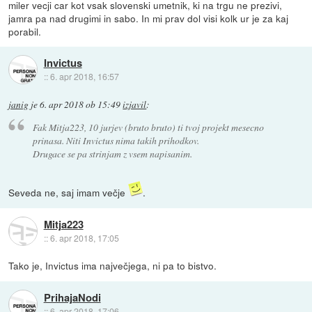
miler vecji car kot vsak slovenski umetnik, ki na trgu ne prezivi,
jamra pa nad drugimi in sabo. In mi prav dol visi kolk ur je za kaj
porabil.
Invictus
::
6. apr 2018, 16:57
janig
je
6. apr 2018 ob 15:49
izjavil
:
Fak Mitja223, 10 jurjev (bruto bruto) ti tvoj projekt mesecno
prinasa. Niti Invictus nima takih prihodkov.
Drugace se pa strinjam z vsem napisanim.
Seveda ne, saj imam večje
.
Mitja223
::
6. apr 2018, 17:05
Tako je, Invictus ima največjega, ni pa to bistvo.
PrihajaNodi
::
6. apr 2018, 17:06