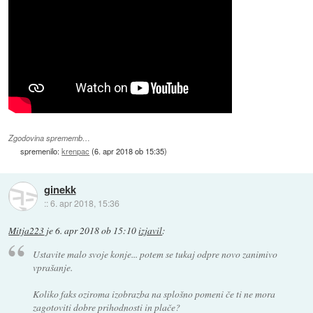
Zgodovina sprememb…
spremenilo:
krenpac
(
6. apr 2018 ob 15:35
)
ginekk
::
6. apr 2018, 15:36
Mitja223
je
6. apr 2018 ob 15:10
izjavil
:
Ustavite malo svoje konje... potem se tukaj odpre novo zanimivo
vprašanje.
Koliko faks oziroma izobrazba na splošno pomeni če ti ne mora
zagotoviti dobre prihodnosti in plače?