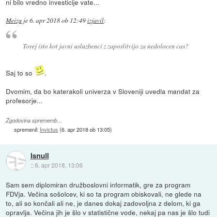
ni bilo vredno investicije vate...
Meizu
je
6. apr 2018 ob 12:49
izjavil
:
Torej isto kot javni usluzbenci z zaposlitvijo za nedolocen cas?
Saj to so
.
Dvomim, da bo katerakoli univerza v Sloveniji uvedla mandat za
profesorje...
Zgodovina sprememb…
spremenil:
Invictus
(
6. apr 2018 ob 13:05
)
Isnull
::
6. apr 2018, 13:06
Sam sem diplomiran družboslovni informatik, gre za program
FDVja. Večina sošolcev, ki so ta program obiskovali, ne glede na
to, ali so končali ali ne, je danes dokaj zadovoljna z delom, ki ga
opravlja. Večina jih je šlo v statistične vode, nekaj pa nas je šlo tudi