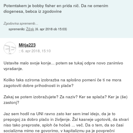
Potemtakem je bobby fisher en prida nič. Da ne omenim
diogenesa, bebca iz zgodovine
Zgodovina sprememb…
spremenilo:
Žižek
(
6. apr 2018 ob 15:03
)
Mitja223
::
6. apr 2018, 15:10
Ustavite malo svoje konje... potem se tukaj odpre novo zanimivo
vprašanje.
Koliko faks oziroma izobrazba na splošno pomeni če ti ne mora
zagotoviti dobre prihodnosti in plače?
Zakaj se potem izobražujete? Za naziv? Ker se splača? Ker je (še)
zastonj?
Jaz sem hodil na UNI ravno zato ker sem imel idejo, da je to
prepogoj za dobro plačo in življenje. Žal kasneje ugotoviš, da stvari
niso tako preproste, sploh če hočeš ... več. Da o tem, da so časi
socializma mimo ne govorimo, v kapitalizmu pa je povprečni