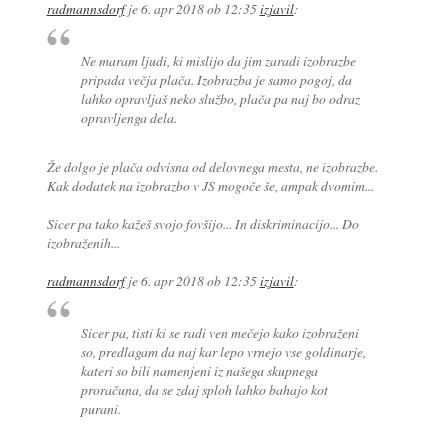
radmannsdorf
je
6. apr 2018 ob 12:35
izjavil
:
Ne maram ljudi, ki mislijo da jim zaradi izobrazbe
pripada večja plača. Izobrazba je samo pogoj, da
lahko opravljaš neko službo, plača pa naj bo odraz
opravljenga dela.
Že dolgo je plača odvisna od delovnega mesta, ne izobrazbe.
Kak dodatek na izobrazbo v JS mogoče še, ampak dvomim...
Sicer pa tako kažeš svojo fovšijo... In diskriminacijo... Do
izobraženih...
radmannsdorf
je
6. apr 2018 ob 12:35
izjavil
:
Sicer pa, tisti ki se radi ven mečejo kako izobraženi
so, predlagam da naj kar lepo vrnejo vse goldinarje,
kateri so bili namenjeni iz našega skupnega
proračuna, da se zdaj sploh lahko bahajo kot
purani.