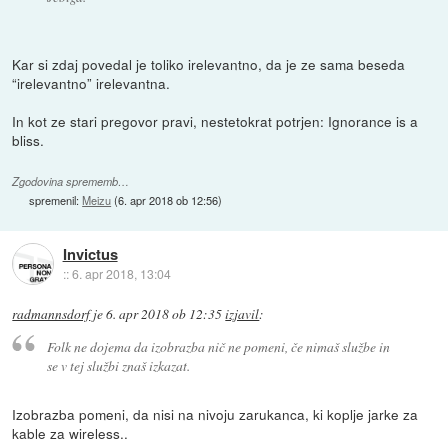
Kar si zdaj povedal je toliko irelevantno, da je ze sama beseda
“irelevantno” irelevantna.
In kot ze stari pregovor pravi, nestetokrat potrjen: Ignorance is a
bliss.
Zgodovina sprememb…
spremenil:
Meizu
(
6. apr 2018 ob 12:56
)
Invictus
::
6. apr 2018, 13:04
radmannsdorf
je
6. apr 2018 ob 12:35
izjavil
:
Folk ne dojema da izobrazba nič ne pomeni, če nimaš službe in
se v tej službi znaš izkazat.
Izobrazba pomeni, da nisi na nivoju zarukanca, ki koplje jarke za
kable za wireless..