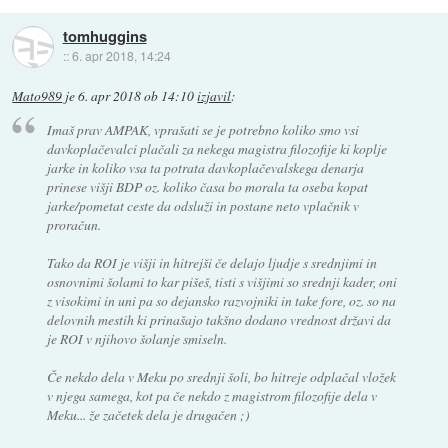
tomhuggins
::
6. apr 2018, 14:24
Mato989
je
6. apr 2018 ob 14:10
izjavil
:
Imaš prav AMPAK, vprašati se je potrebno koliko smo vsi
davkoplačevalci plačali za nekega magistra filozofije ki koplje
jarke in koliko vsa ta potrata davkoplačevalskega denarja
prinese višji BDP oz. koliko časa bo morala ta oseba kopat
jarke/pometat ceste da odsluži in postane neto vplačnik v
proračun.
Tako da ROI je višji in hitrejši če delajo ljudje s srednjimi in
osnovnimi šolami to kar pišeš, tisti s višjimi so srednji kader, oni
z visokimi in uni pa so dejansko razvojniki in take fore, oz. so na
delovnih mestih ki prinašajo takšno dodano vrednost državi da
je ROI v njihovo šolanje smiseln.
Če nekdo dela v Meku po srednji šoli, bo hitreje odplačal vložek
v njega samega, kot pa če nekdo z magistrom filozofije dela v
Meku... že začetek dela je drugačen ;)