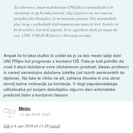
Za referenco, imam nedokončan UNI faks iz računalništva in
vprašanje če ga bo kdaj končal, zdaj zagotovo ne, ker sem na
projektu (kot Founder), ki mi mesečno prinese 10+ minimalnih
plač in ga v prihodnjih letih nameravam samo še širit. Sošolci in
bivši sošolci, tisti bolj uspešni, ki so zaposleni okoli pa imajo do
cca. 1500, 1700 EUR plače (v Sloveniji seveda).
Ampak če bi iskal službo bi uvidel da jo za isto mesto lažje dobi
UNI FRIjev kot programer s končano OŠ. Faks je tudi potrdilo da
znaš it skozi določene ovire (duhamoren predmet, blesav profesor)
in narest samostojno določene izdelke (od raznih seminarskih do
diplome). Na faks te nihče ne sili, zahteva človeka ki zna zbrat
dovolj lastne motivacije za končanje. V vlogi zaposlovalskega
odločevalca pri svojem delodajalcu sigurno dam avtomatsko
prednost tistim s končanim faksom.
Meizu
::
6. apr 2018, 15:47
Utk
je
6. apr 2018 ob 13:28
izjavil
: