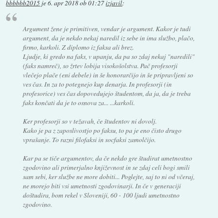
bbbbbb2015
je
6. apr 2018 ob 01:27
izjavil
:
Argument žene je primitiven, vendar je argument. Kakor je tudi
argument, da je nekdo nekaj naredil iz sebe in ima službo, plačo,
firmo, karkoli. Z diplomo iz faksa ali brez.
Ljudje, ki gredo na faks, v upanju, da pa so zdaj nekaj "naredili"
(faks namreč), so žrtev lobija visokošolstva. Pač profesorji
vlečejo plače (eni debele) in še honorarčijo in še pripravljeni so
ves čas. In za to potegnejo kup denarja. In profesorji (in
profesorice) ves čas dopovedujejo študentom, da ja, da je treba
faks končati da je to osnova za... ...karkoli.
Ker profesorji so v težavah, če študentov ni dovolj.
Kako je pa z zaposlivostjo po faksu, to pa je eno čisto drugo
vprašanje. To razni filofaksi in socfaksi zamolčijo.
Kar pa se tiče argumentov, da če nekdo gre študirat umetnostno
zgodovino ali primerjalno književnost in se zdaj celi bogi smili
sam sebi, ker službe ne more dobiti... Poglejte, saj to ni od včeraj,
ne morejo biti vsi umetnosti zgodovinarji. In če v generaciji
doštudira, bom rekel v Sloveniji, 60 - 100 ljudi umetnostno
zgodovino.