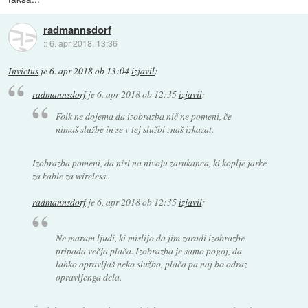
radmannsdorf
::
6. apr 2018, 13:36
Invictus
je
6. apr 2018 ob 13:04
izjavil
:
radmannsdorf
je
6. apr 2018 ob 12:35
izjavil
:
Folk ne dojema da izobrazba nič ne pomeni, če
nimaš službe in se v tej službi znaš izkazat.
Izobrazba pomeni, da nisi na nivoju zarukanca, ki koplje jarke
za kable za wireless..
radmannsdorf
je
6. apr 2018 ob 12:35
izjavil
:
Ne maram ljudi, ki mislijo da jim zaradi izobrazbe
pripada večja plača. Izobrazba je samo pogoj, da
lahko opravljaš neko službo, plača pa naj bo odraz
opravljenga dela.