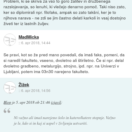
Problem, ki se skriva za vso to goro žalitev in družbenega
razslojevanja, so lenuhi, ki vlečejo denarno pomoč. Taki niso zato,
ker so diplomirali npr. filofaks, ampak so zato takšni, ker je to
njihova narava - ne zdi se jim častno delati karkoli in vsaj dostojno
živeti ter iz lastnih žuljev.
MadMicka
::
6. apr 2018, 14:44
Se pravi, kot so že pred mano povedali, da imaš faks, pomeni, da
si naredil fakulteto, vseeno, dvoletno ali štiriletno. Če si npr. delal
dvoletno gradbeno, metalurgijo, strojno, ipd. npr. na Univerzi v
Ljubljani, potem ima 03n30 narejeno fakulteto.
Žižek
::
6. apr 2018, 14:56
Blop
je
5. apr 2018 ob 21:46
izjavil
:
Ni važno ali imaš narejeno šolo in katero/katere stopnje. Važno
je le, kdo si in kaj si uspel v življenju ustvariti.