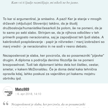
Kam vsi ti ljudje razmišljajo, mi nikoli ne bo jasno.
To kar si argumentiral, je smiselno. A pazi! Ker je stanje v mnogih
državah (vključujoč Slovenijo) takšno, da je študij
družboslovja/humanistike/česarkoli že polom, še ne pomeni, da je
to samo po sebi slabo. Strinjam se, da je njihova odločitev v teh
primerih pogosto neracionalna, saj je zaposljivost teh ljudi slaba. A
kakršnokoli posploševanje - papir je ničvreden / manj izobraženi so
manj vredni - je neracionalno in ne sodi v resno debato.
Nezaposlenost je slaba, ker povzroča, da so posamezniki "pijavke"
drugim. A diploma s področja denimo filozofije še ne pomeni
brezposelnost. Tudi tak diplomant lahko dela kot čistilec, cestar,
smetar, v kakem McDonaldsu. Če je doma delal kaka tehnična
opravila kdaj, lahko poskusi za vajeništvo pri kakemu mojstru
obrtniku ipd.
Mato989
::
6. apr 2018, 14:10
Nezaposlenost je slaba, ker povzroča, da so posamezniki