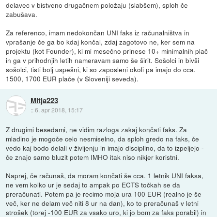
delavec v bistveno drugačnem položaju (slabšem), sploh če
zabušava.
Za referenco, imam nedokončan UNI faks iz računalništva in
vprašanje če ga bo kdaj končal, zdaj zagotovo ne, ker sem na
projektu (kot Founder), ki mi mesečno prinese 10+ minimalnih plač
in ga v prihodnjih letih nameravam samo še širit. Sošolci in bivši
sošolci, tisti bolj uspešni, ki so zaposleni okoli pa imajo do cca.
1500, 1700 EUR plače (v Sloveniji seveda).
Mitja223
::
6. apr 2018, 15:17
Z drugimi besedami, ne vidim razloga zakaj končati faks. Za
mladino je mogoče celo nesmiselno, da sploh gredo na faks, če
vedo kaj bodo delali v življenju in imajo disciplino, da to izpeljejo -
če znajo samo bluzit potem IMHO itak niso nikjer koristni.
Naprej, če računaš, da moram končati še cca. 1 letnik UNI faksa,
ne vem kolko ur je sedaj to ampak po ECTS točkah se da
preračunati. Potem pa je recimo moja ura 100 EUR (realno je še
več, ker ne delam več niti 8 ur na dan), ko to preračunaš v letni
strošek (torej -100 EUR za vsako uro, ki jo bom za faks porabil) in