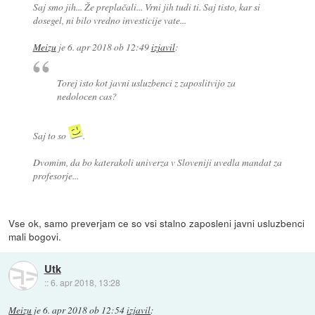
Saj smo jih... Že preplačali... Vrni jih tudi ti. Saj tisto, kar si
dosegel, ni bilo vredno investicije vate...
Meizu
je
6. apr 2018 ob 12:49
izjavil
:
Torej isto kot javni usluzbenci z zaposlitvijo za
nedolocen cas?
Saj to so
.
Dvomim, da bo katerakoli univerza v Sloveniji uvedla mandat za
profesorje...
Vse ok, samo preverjam ce so vsi stalno zaposleni javni usluzbenci
mali bogovi.
Utk
::
6. apr 2018, 13:28
Meizu
je
6. apr 2018 ob 12:54
izjavil
: