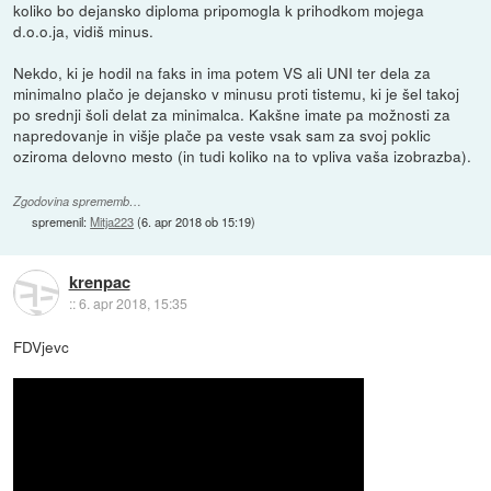
koliko bo dejansko diploma pripomogla k prihodkom mojega
d.o.o.ja, vidiš minus.
Nekdo, ki je hodil na faks in ima potem VS ali UNI ter dela za
minimalno plačo je dejansko v minusu proti tistemu, ki je šel takoj
po srednji šoli delat za minimalca. Kakšne imate pa možnosti za
napredovanje in višje plače pa veste vsak sam za svoj poklic
oziroma delovno mesto (in tudi koliko na to vpliva vaša izobrazba).
Zgodovina sprememb…
spremenil:
Mitja223
(
6. apr 2018 ob 15:19
)
krenpac
::
6. apr 2018, 15:35
FDVjevc