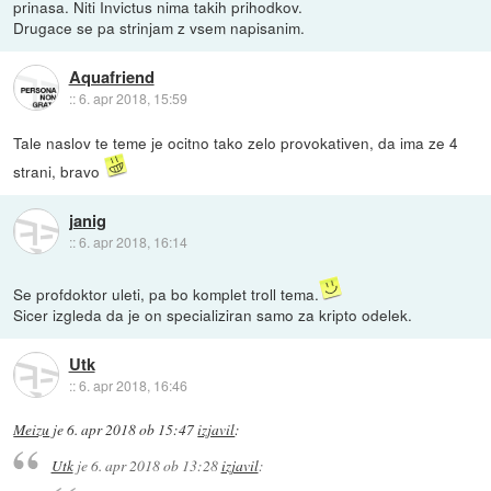
prinasa. Niti Invictus nima takih prihodkov.
Drugace se pa strinjam z vsem napisanim.
Aquafriend
::
6. apr 2018, 15:59
Tale naslov te teme je ocitno tako zelo provokativen, da ima ze 4
strani, bravo
janig
::
6. apr 2018, 16:14
Se profdoktor uleti, pa bo komplet troll tema.
Sicer izgleda da je on specializiran samo za kripto odelek.
Utk
::
6. apr 2018, 16:46
Meizu
je
6. apr 2018 ob 15:47
izjavil
:
Utk
je
6. apr 2018 ob 13:28
izjavil
: