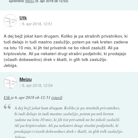
spremenil:
Meizu
(
6. apr 2018 ob 12:53
)
Utk
::
6. apr 2018, 12:51
A dej bejž jokat kam drugam. Koliko je pa strašnih privatnikov, ki
tudi delajo in tudi mastno zaslužijo, potem pa nek kreten zadene
na lotu 10 mio, ki jih tist privatnik ne bo nikoli zaslužil. Ali pa
kriptovalute. Ali pa nekateri drugi strašni podjetniki, ki prodajajo
(včasih dobesedno) drek v škatli, in glih tolk zaslužijo.
Jebiga.
Meizu
::
6. apr 2018, 12:54
Utk
je
6. apr 2018 ob 12:51
izjavil
:
A dej bejž jokat kam drugam. Koliko je pa strašnih privatnikov,
ki tudi delajo in tudi mastno zaslužijo, potem pa nek kreten
zadene na lotu 10 mio, ki jih tist privatnik ne bo nikoli zaslužil.
Ali pa kriptovalute. Ali pa nekateri drugi strašni podjetniki, ki
prodajajo (včasih dobesedno) drek v škatli, in glih tolk zaslužijo.
Jebiga.