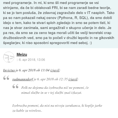
med programerje. In mi, ki smo šli med programerje se vsi
strinjamo, da če bi obiskovali FRI, bi se nam zaradi bedne teorije,
ki se jo tam posluša, že zdavnaj zagravžalo delo v IT nasploh. Tako
pa so nam pokazali nekaj osnov (Pythona, R, SQL), da smo dobili
idejo o tem, kako te stvari sploh zgledajo in smo se potem tisti, ki
nas je stvar zanimala, sami angažirali v skupno učenje in delo. Je
pa res, da smo se za ceno tega morali učiti še večji teoretski crap
družboslovnih ved, smo pa to počeli v družbi lepotic in ne gikovskih
špeglarjev, ki niso sposobni spregovoriti med seboj. :)
Meizu
::
6. apr 2018, 13:06
Invictus
je
6. apr 2018 ob 13:04
izjavil
:
radmannsdorf
je
6. apr 2018 ob 12:35
izjavil
:
Folk ne dojema da izobrazba nič ne pomeni, če
nimaš službe in se v tej službi znaš izkazat.
Izobrazba pomeni, da nisi na nivoju zarukanca, ki koplje jarke
za kable za wireless..