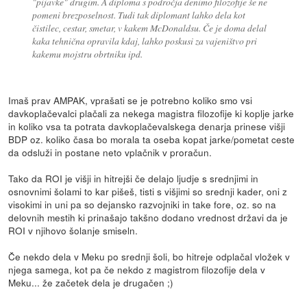
"pijavke" drugim. A diploma s področja denimo filozofije še ne
pomeni brezposelnost. Tudi tak diplomant lahko dela kot
čistilec, cestar, smetar, v kakem McDonaldsu. Če je doma delal
kaka tehnična opravila kdaj, lahko poskusi za vajeništvo pri
kakemu mojstru obrtniku ipd.
Imaš prav AMPAK, vprašati se je potrebno koliko smo vsi
davkoplačevalci plačali za nekega magistra filozofije ki koplje jarke
in koliko vsa ta potrata davkoplačevalskega denarja prinese višji
BDP oz. koliko časa bo morala ta oseba kopat jarke/pometat ceste
da odsluži in postane neto vplačnik v proračun.
Tako da ROI je višji in hitrejši če delajo ljudje s srednjimi in
osnovnimi šolami to kar pišeš, tisti s višjimi so srednji kader, oni z
visokimi in uni pa so dejansko razvojniki in take fore, oz. so na
delovnih mestih ki prinašajo takšno dodano vrednost državi da je
ROI v njihovo šolanje smiseln.
Če nekdo dela v Meku po srednji šoli, bo hitreje odplačal vložek v
njega samega, kot pa če nekdo z magistrom filozofije dela v
Meku... že začetek dela je drugačen ;)