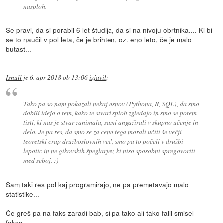
nasploh.
Se pravi, da si porabil 6 let študija, da si na nivoju obrtnika.... Ki bi
se to naučil v pol leta, če je brihten, oz. eno leto, če je malo
butast...
Isnull
je
6. apr 2018 ob 13:06
izjavil
:
Tako pa so nam pokazali nekaj osnov (Pythona, R, SQL), da smo
dobili idejo o tem, kako te stvari sploh zgledajo in smo se potem
tisti, ki nas je stvar zanimala, sami angažirali v skupno učenje in
delo. Je pa res, da smo se za ceno tega morali učiti še večji
teoretski crap družboslovnih ved, smo pa to počeli v družbi
lepotic in ne gikovskih špeglarjev, ki niso sposobni spregovoriti
med seboj. :)
Sam taki res pol kaj programirajo, ne pa premetavajo malo
statistike...
Če greš pa na faks zaradi bab, si pa tako ali tako falil smisel
faksa...