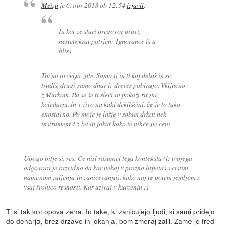
Meizu
je
6. apr 2018 ob 12:54
izjavil
:
In kot ze stari pregovor pravi,
nestetokrat potrjen: Ignorance is a
bliss.
Točno to velja zate. Samo ti in ti kaj delaš in se
trudiš, drugi samo dnar iz dreves pobirajo. Vključno
z Murkom. Pa se še ti sleči in pokaži rit na
koledarju, in v živo na kaki dekliščini, če je to tako
enostavno. Po moje je lažje v sobici drkat nek
instrument 15 let in jokat kako te nihče ne ceni.
Ubogo bitje si, res. Ce nisi razumel tega konteksta (iz tvojega
odgovora je razvidno da kar nekaj v prazno lupetas s cistim
namenom zaljenja in zanicevanja), kako naj te potem jemljem z
vsaj trohico resnosti. Kar uzivaj v kurcenju :)
Ti si tak kot opova zena. In take, ki zanicujejo ljudi, ki sami pridejo
do denarja, brez drzave in jokanja, bom zmeraj zalil. Zame je fredi