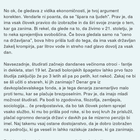
No ok, če gledava z vidika ekonomičnosti, je tvoj argument
korekten. Vendarle ni poanta, da se "špara na ljudeh". Prav je, da
ima vsak človek pravico do izobrazbe in da širi svoje znanje o tem,
kar ga zanima. Bi rekel, da glede na to, da živimo v 21. stoletju, je
to neka sprejemljiva svoboščina. Če bova gledala samo na "ceno
na državljana", bova hitro prišla tudi do tega, da ima vsak državljan
žakelj krompirja, par litrov vode in streho nad glavo dovolj za vsak
dan.
Navsezadnje, študirati začnejo dandanes večinoma otroci - fantje
in dekleta, stari 19 let. Zaradi bolonjskih špagetov lahko prvo fazo
študija zaključijo že po 3 letih ali pa po petih, kot nekoč. Zakaj ne bi
se šli učiti o stvareh, ki jih zanimajo? Denar gre iz
davkoplačevalskega fonda, a je tega denarja zanemarljivo malo
proti temu, kar se plačuje brezposelnim. Prav je, da imajo mladi
možnost študirati. Pa bodi to zgodovina, filozofija, zemljepis,
sociologija... če predpostaviva, da bo tak človek potem sprejel
vsako službo, ki mu bo prišla pod roke, si bo svoj kruh že prislužil,
plačal ogromno denarja državi v davkih pa še mizerno penzijo bi
imel. Naj takemu vsaj ostane dostojanstvo, da je dobro izobražen
na področju, ki ga veseli in lahko raziskuje zadeve, ki ga zanimajo.