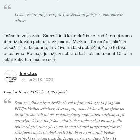
In kot ze stari pregovor pravi, nestetokrat potrjen: Ignorance is
a bliss.
Točno to velja zate. Samo ti in ti kaj delaš in se trudiš, drugi samo
dnar iz dreves pobirajo. Vključno z Murkom. Pa se še ti sleči in
pokaži rit na koledarju, in v živo na kaki dekliščini, če je to tako
enostavno. Po moje je lažje v sobici drkat nek instrument 15 let in
jokat kako te nihče ne ceni.
Invictus
::
6. apr 2018, 13:29
Isnull
je
6. apr 2018 ob 13:06
izjavil
:
Sam sem diplomiran družboslovni informatik, gre za program
FDVja. Večina sošolcev, ki so ta program obiskovali, ne glede na
to, ali so končali ali ne, je danes dokaj zadovoljna z delom, ki ga
opravlja. Večina jih je šlo v statistične vode, nekaj pa nas je šlo
tudi med programerje. In mi, ki smo šli med programerje se vsi
strinjamo, da če bi obiskovali FRI, bi se nam zaradi bedne
teorije, ki se jo tam posluša, že zdavnaj zagravžalo delo v IT