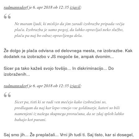
radmannsdorf
je
6. apr 2018 ob 12:35
izjavil
:
Ne maram ljudi, ki mislijo da jim zaradi izobrazbe pripada večja
plača. Izobrazba je samo pogoj, da lahko opravljaš neko službo,
plača pa naj bo odraz opravljenga dela.
Že dolgo je plača odvisna od delovnega mesta, ne izobrazbe. Kak
dodatek na izobrazbo v JS mogoče še, ampak dvomim...
Sicer pa tako kažeš svojo fovšijo... In diskriminacijo... Do
izobraženih...
radmannsdorf
je
6. apr 2018 ob 12:35
izjavil
:
Sicer pa, tisti ki se radi ven mečejo kako izobraženi so,
predlagam da naj kar lepo vrnejo vse goldinarje, kateri so bili
namenjeni iz našega skupnega proračuna, da se zdaj sploh lahko
bahajo kot purani.
Saj smo jih... Že preplačali... Vrni jih tudi ti. Saj tisto, kar si dosegel,