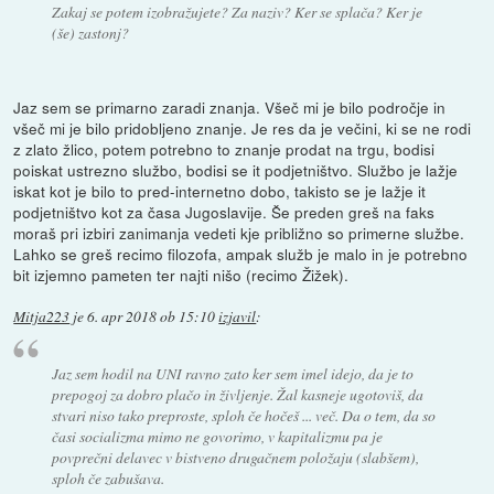
Zakaj se potem izobražujete? Za naziv? Ker se splača? Ker je
(še) zastonj?
Jaz sem se primarno zaradi znanja. Všeč mi je bilo področje in
všeč mi je bilo pridobljeno znanje. Je res da je večini, ki se ne rodi
z zlato žlico, potem potrebno to znanje prodat na trgu, bodisi
poiskat ustrezno službo, bodisi se it podjetništvo. Službo je lažje
iskat kot je bilo to pred-internetno dobo, takisto se je lažje it
podjetništvo kot za časa Jugoslavije. Še preden greš na faks
moraš pri izbiri zanimanja vedeti kje približno so primerne službe.
Lahko se greš recimo filozofa, ampak služb je malo in je potrebno
bit izjemno pameten ter najti nišo (recimo Žižek).
Mitja223
je
6. apr 2018 ob 15:10
izjavil
:
Jaz sem hodil na UNI ravno zato ker sem imel idejo, da je to
prepogoj za dobro plačo in življenje. Žal kasneje ugotoviš, da
stvari niso tako preproste, sploh če hočeš ... več. Da o tem, da so
časi socializma mimo ne govorimo, v kapitalizmu pa je
povprečni delavec v bistveno drugačnem položaju (slabšem),
sploh če zabušava.