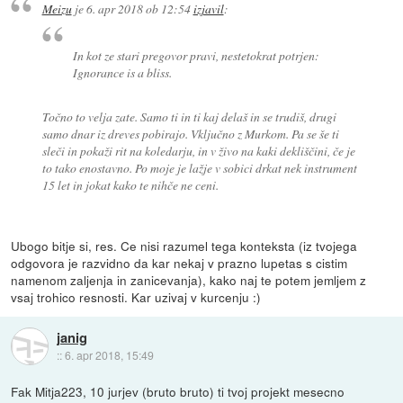
Meizu
je
6. apr 2018 ob 12:54
izjavil
:
In kot ze stari pregovor pravi, nestetokrat potrjen:
Ignorance is a bliss.
Točno to velja zate. Samo ti in ti kaj delaš in se trudiš, drugi
samo dnar iz dreves pobirajo. Vključno z Murkom. Pa se še ti
sleči in pokaži rit na koledarju, in v živo na kaki dekliščini, če je
to tako enostavno. Po moje je lažje v sobici drkat nek instrument
15 let in jokat kako te nihče ne ceni.
Ubogo bitje si, res. Ce nisi razumel tega konteksta (iz tvojega
odgovora je razvidno da kar nekaj v prazno lupetas s cistim
namenom zaljenja in zanicevanja), kako naj te potem jemljem z
vsaj trohico resnosti. Kar uzivaj v kurcenju :)
janig
::
6. apr 2018, 15:49
Fak Mitja223, 10 jurjev (bruto bruto) ti tvoj projekt mesecno