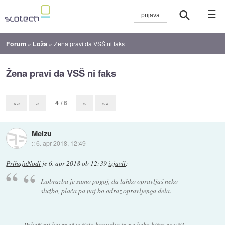
☰
Forum
»
Loža
»
Žena pravi da VSŠ ni faks
Žena pravi da VSŠ ni faks
4
/ 6
««
«
»
»»
Meizu
::
6. apr 2018, 12:49
PrihajaNodi
je
6. apr 2018 ob 12:39
izjavil
:
Izobrazba je samo pogoj, da lahko opravljaš neko
službo, plača pa naj bo odraz opravljenga dela.
Pokaži mi kaj znaš je tisto kar velja in pa kako hitro se učiš.