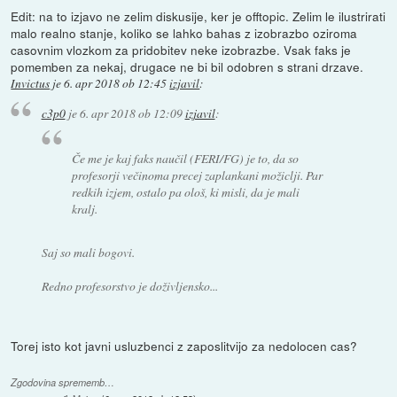
Edit: na to izjavo ne zelim diskusije, ker je offtopic. Zelim le ilustrirati
malo realno stanje, koliko se lahko bahas z izobrazbo oziroma
casovnim vlozkom za pridobitev neke izobrazbe. Vsak faks je
pomemben za nekaj, drugace ne bi bil odobren s strani drzave.
Invictus
je
6. apr 2018 ob 12:45
izjavil
:
c3p0
je
6. apr 2018 ob 12:09
izjavil
:
Če me je kaj faks naučil (FERI/FG) je to, da so
profesorji večinoma precej zaplankani možiclji. Par
redkih izjem, ostalo pa ološ, ki misli, da je mali
kralj.
Saj so mali bogovi.
Redno profesorstvo je doživljensko...
Torej isto kot javni usluzbenci z zaposlitvijo za nedolocen cas?
Zgodovina sprememb…