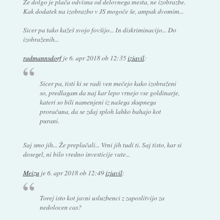
Že dolgo je plača odvisna od delovnega mesta, ne izobrazbe.
Kak dodatek na izobrazbo v JS mogoče še, ampak dvomim...
Sicer pa tako kažeš svojo fovšijo... In diskriminacijo... Do
izobraženih...
radmannsdorf
je
6. apr 2018 ob 12:35
izjavil
:
Sicer pa, tisti ki se radi ven mečejo kako izobraženi
so, predlagam da naj kar lepo vrnejo vse goldinarje,
kateri so bili namenjeni iz našega skupnega
proračuna, da se zdaj sploh lahko bahajo kot
purani.
Saj smo jih... Že preplačali... Vrni jih tudi ti. Saj tisto, kar si
dosegel, ni bilo vredno investicije vate...
Meizu
je
6. apr 2018 ob 12:49
izjavil
:
Torej isto kot javni usluzbenci z zaposlitvijo za
nedolocen cas?