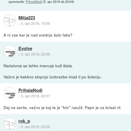
spremenilo:
PrihajaNodi
(
5. apr 2018 ob 20:04
)
Mitja223
::
5. apr 2018, 19:59
A ni vse kar je nad srednjo šolo faks?
Evolve
::
5. apr 2018, 20:06
Načeloma se lahko imenuje tudi štala.
Važno je kakšno stopnjo izobrazbe imaš ti po šolanju.
PrihajaNodi
::
5. apr 2018, 20:07
Daj ne serite, važno je kaj te je "fotr" naučil. Papir je za brisat rit.
rok_p
::
5. apr 2018, 20:29