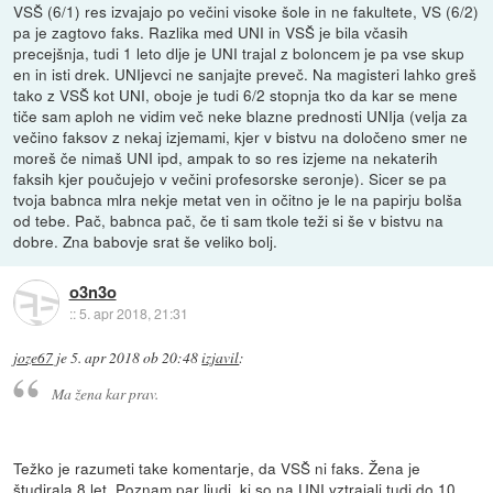
VSŠ (6/1) res izvajajo po večini visoke šole in ne fakultete, VS (6/2)
pa je zagtovo faks. Razlika med UNI in VSŠ je bila včasih
precejšnja, tudi 1 leto dlje je UNI trajal z boloncem je pa vse skup
en in isti drek. UNIjevci ne sanjajte preveč. Na magisteri lahko greš
tako z VSŠ kot UNI, oboje je tudi 6/2 stopnja tko da kar se mene
tiče sam aploh ne vidim več neke blazne prednosti UNIja (velja za
večino faksov z nekaj izjemami, kjer v bistvu na določeno smer ne
moreš če nimaš UNI ipd, ampak to so res izjeme na nekaterih
faksih kjer poučujejo v večini profesorske seronje). Sicer se pa
tvoja babnca mlra nekje metat ven in očitno je le na papirju bolša
od tebe. Pač, babnca pač, če ti sam tkole teži si še v bistvu na
dobre. Zna babovje srat še veliko bolj.
o3n3o
::
5. apr 2018, 21:31
joze67
je
5. apr 2018 ob 20:48
izjavil
:
Ma žena kar prav.
Težko je razumeti take komentarje, da VSŠ ni faks. Žena je
študirala 8 let. Poznam par ljudi, ki so na UNI vztrajali tudi do 10