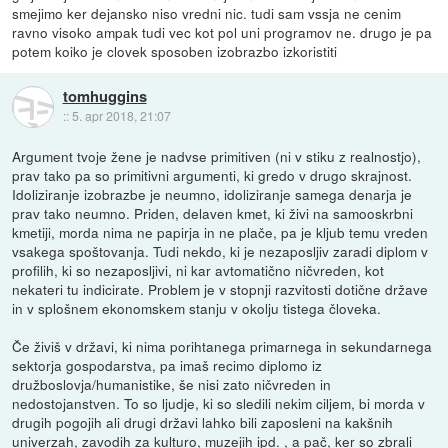
smejimo ker dejansko niso vredni nic. tudi sam vssja ne cenim
ravno visoko ampak tudi vec kot pol uni programov ne. drugo je pa
potem koiko je clovek sposoben izobrazbo izkoristiti
tomhuggins
::
5. apr 2018, 21:07
Argument tvoje žene je nadvse primitiven (ni v stiku z realnostjo),
prav tako pa so primitivni argumenti, ki gredo v drugo skrajnost.
Idoliziranje izobrazbe je neumno, idoliziranje samega denarja je
prav tako neumno. Priden, delaven kmet, ki živi na samooskrbni
kmetiji, morda nima ne papirja in ne plače, pa je kljub temu vreden
vsakega spoštovanja. Tudi nekdo, ki je nezaposljiv zaradi diplom v
profilih, ki so nezaposljivi, ni kar avtomatično ničvreden, kot
nekateri tu indicirate. Problem je v stopnji razvitosti dotične države
in v splošnem ekonomskem stanju v okolju tistega človeka.
Če živiš v državi, ki nima porihtanega primarnega in sekundarnega
sektorja gospodarstva, pa imaš recimo diplomo iz
družboslovja/humanistike, še nisi zato ničvreden in
nedostojanstven. To so ljudje, ki so sledili nekim ciljem, bi morda v
drugih pogojih ali drugi državi lahko bili zaposleni na kakšnih
univerzah, zavodih za kulturo, muzejih ipd. , a pač, ker so zbrali