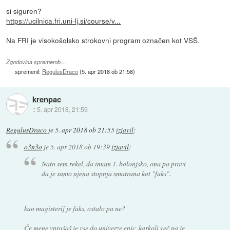
si siguren?
https://ucilnica.fri.uni-lj.si/course/v...
Na FRI je visokošolsko strokovni program označen kot VSŠ.
Zgodovina sprememb…
spremenil:
RegulusDraco
(
5. apr 2018 ob 21:58
)
krenpac
::
5. apr 2018, 21:59
RegulusDraco
je
5. apr 2018 ob 21:55
izjavil
:
o3n3o
je
5. apr 2018 ob 19:39
izjavil
:
Nato sem rekel, da imam 1. bolonjsko, ona pa pravi
da je samo njena stopnja smatrana kot "faks".
kao magisterij je faks, ostalo pa ne?
Če mene vprašaš je vse do univerze epic, karkoli več pa je