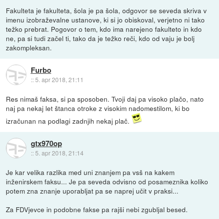
Fakulteta je fakulteta, šola je pa šola, odgovor se seveda skriva v
imenu izobraževalne ustanove, ki si jo obiskoval, verjetno ni tako
težko prebrat. Pogovor o tem, kdo ima narejeno fakulteto in kdo
ne, pa si tudi začel ti, tako da je težko reči, kdo od vaju je bolj
zakompleksan.
Furbo
::
5. apr 2018, 21:11
Res nimaš faksa, si pa sposoben. Tvoji daj pa visoko plačo, nato
naj pa nekaj let štanca otroke z visokim nadomestilom, ki bo
izračunan na podlagi zadnjih nekaj plač.
gtx970op
::
5. apr 2018, 21:14
Je kar velika razlika med uni znanjem pa vsš na kakem
inženirskem faksu... Je pa seveda odvisno od posameznika koliko
potem zna znanje uporabljat pa se naprej učit v praksi...
Za FDVjevce in podobne fakse pa rajši nebi zgubljal besed.