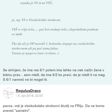
oznaka je VS in ne VSŠ...
ja, saj. VS = Visokošolsko strokovni.
VSŠ = višja šola...... pač kot srednja šola z dopolnilnim poukom
or smth.
Tko da ali je OP naredil 1. bolonsko stopnjo na visokošolsko
strokovnem ali pa pač nima faksa.
Vseeno je njegova žena vzvišena :)
Se strinjam, če ima res 6/1 potem ima lahko na nek način žena v
bistvu prav... sem mislil, da ima 6/2 ko pravi, da je mislil it na mag.
S 6/1 namreč ne bi mogel iti.
RegulusDraco
::
5. apr 2018, 22:00
pavza. vsš je visokošolsko strokovni študij na FRIju. Da ne bomo
preveč "pametni".