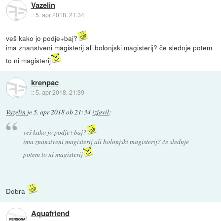
Vazelin
::
5. apr 2018, 21:34
veš kako jo podje+baj?
ima znanstveni magisterij ali bolonjski magisterij? če slednje potem
to ni magisterij
krenpac
::
5. apr 2018, 21:39
Vazelin
je
5. apr 2018 ob 21:34
izjavil
:
veš kako jo podje+baj?
ima znanstveni magisterij ali bolonjski magisterij? če slednje
potem to ni magisterij
Dobra
Aquafriend