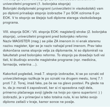
univerzitetni programi (1. bolonjska stopnja)
Bolonjski dodiplomski programi (univerzitetni in visokošolski) vam
po diplomi prinašajo stopnjo izobrazbe 7 po SOK oziroma 6 po
EOK. V to stopnjo se štejejo tudi diplome starega visokošolsega
programa.
VIII. stopnja SOK / VII. stopnja EOK: magisteriji stroke (2. bolonjska
stopnja), univerzitetni programi pred bolonjsko reformo
Naziv MAGISTER (mag.) se piše ZA imenom in ni enak staremu
nazivu magister, kjer se je naziv nahajal pred imenom. Prav tako
dokončana osma stopnja velja za diplomante, ki so diplomirali na
fakultetah pred bolonjsko reformo. To stopnjo pa dosežejo tudi vsi
tisti, ki študirajo enovite magistrske programe (npr. medicina,
farmacija, veterina ...).
Kakorkoli pogledaš, imaš 7. stopnjo izobrazbe, ki se po oznaki od
univerzitetnega razlikuje le po oznaki na drugem mestu, torej 7.1
proti 7.2. Torej, imaš faks, pa če se na glavo postavi. Pa glede na
to, da jo moraš ti zaposlovati, ker si ni sposobna najti dela,
primerno plačanega svoji (glede na tvojo po njeno superiorni :) )
izobrazbi, je v primerjavi s tabo totalna nula, ki so lahko svojo
diplomo zatlači v kraje, kamor sonce ne posije.