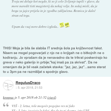
Tvoja mi deluje kot negdo, ki so ji celo življenje tupili v glavo, da
more naredit tisti magisterij da nekaj velje. In sedaj misli, da je
boga za jajce prijela in je zgodba zaključena. Resnica je daleč
stran od tega.
Upam da vsaj noro dobro izgleda..
THIS! Moja je bila še slabša IT srednja šola pa književnost fakst.
Nisem se mogel pogovarjati z njo ne o knjigah ne o bitkojnih ne o
kodiranju. Jo vprašam da je nenavadno da te trikrat poskenirajo ko
greva v neko galerijo in prbije;"kaj imaš pa za skrivat". Da ne
omenjam da je bil vsak začetek stavka: "jaz, jaz, jaz"...samo sterat
to u 3pm pa ne razmišljat s spodnjo glavo.
RegulusDraco
::
5. apr 2018, 21:53
krenpac
je
5. apr 2018 ob 21:52
izjavil
:
VSŠ - 2. letna, tole mogoče pogojno res ni faks
VS - 3. leta, izvajajo le faksi, tko da tu ni dvoma, isto UNI