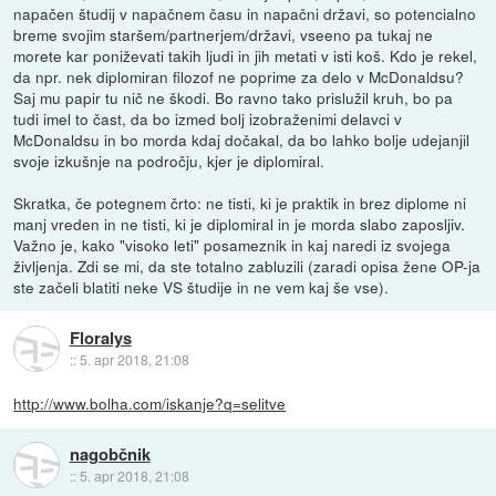
napačen študij v napačnem času in napačni državi, so potencialno
breme svojim staršem/partnerjem/državi, vseeno pa tukaj ne
morete kar poniževati takih ljudi in jih metati v isti koš. Kdo je rekel,
da npr. nek diplomiran filozof ne poprime za delo v McDonaldsu?
Saj mu papir tu nič ne škodi. Bo ravno tako prislužil kruh, bo pa
tudi imel to čast, da bo izmed bolj izobraženimi delavci v
McDonaldsu in bo morda kdaj dočakal, da bo lahko bolje udejanjil
svoje izkušnje na področju, kjer je diplomiral.
Skratka, če potegnem črto: ne tisti, ki je praktik in brez diplome ni
manj vreden in ne tisti, ki je diplomiral in je morda slabo zaposljiv.
Važno je, kako "visoko leti" posameznik in kaj naredi iz svojega
življenja. Zdi se mi, da ste totalno zabluzili (zaradi opisa žene OP-ja
ste začeli blatiti neke VS študije in ne vem kaj še vse).
Floralys
::
5. apr 2018, 21:08
http://www.bolha.com/iskanje?q=selitve
nagobčnik
::
5. apr 2018, 21:08