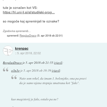
tule je označen kot VS:
https://fri.uni-lj.si/sl/studijski-prog...
so mogoče kaj spreminjali te oznake?
Zgodovina sprememb…
spremenil:
RegulusDraco
(
5. apr 2018 ob 22:01
)
krenpac
::
5. apr 2018, 22:02
RegulusDraco
je
5. apr 2018 ob 21:55
izjavil
:
o3n3o
je
5. apr 2018 ob 19:39
izjavil
:
Nato sem rekel, da imam 1. bolonjsko, ona pa pravi
da je samo njena stopnja smatrana kot "faks".
kao magisterij je faks, ostalo pa ne?