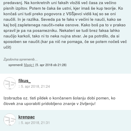
predavanj. Na konkretnih uni faksih vložiš več časa za večino
pisnih izpitov. Potem te čaka še ustni, kjer imaš še kup teorije. Ko
končaš uni tudi preko pogovora z VSŠjevci vidiš kaj so se oni
naučili. In je razlika. Seveda pa te faks v večini le nauči, kako se
kaj bolj zapletenega naučit+neke osnove. Kako boš pa to v prakso
spravil je pa na posamezniku. Nekateri se tudi brez faksa lahko
naučijo karkoli, tako ni to neka nujna stvar. Je pa potrdilo, da si
sposoben se naučit.(kar pa nič ne pomaga, če se potem nočeš več
učit)
Zgodovina sprememb…
spremenil:
Magic1
(
5. apr 2018 ob 21:28
)
fikus_
::
5. apr 2018, 21:24
Izobrazba oz. tisti pildek o končanem šolanju dobi pomen, ko
človek zna uporabiti pridobljeno znanje v življenju!
krenpac
::
5. apr 2018, 21:31