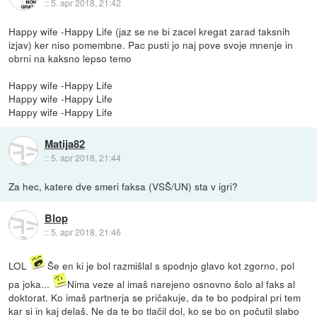
::
5. apr 2018, 21:42
Happy wife -Happy Life (jaz se ne bi zacel kregat zarad taksnih
izjav) ker niso pomembne. Pac pusti jo naj pove svoje mnenje in
obrni na kaksno lepso temo
Happy wife -Happy Life
Happy wife -Happy Life
Happy wife -Happy Life
Matija82
::
5. apr 2018, 21:44
Za hec, katere dve smeri faksa (VSŠ/UN) sta v igri?
Blop
::
5. apr 2018, 21:46
LOL
Še en ki je bol razmišlal s spodnjo glavo kot zgorno, pol
pa joka...
Nima veze al imaš narejeno osnovno šolo al faks al
doktorat. Ko imaš partnerja se pričakuje, da te bo podpiral pri tem
kar si in kaj delaš. Ne da te bo tlačil dol, ko se bo on počutil slabo