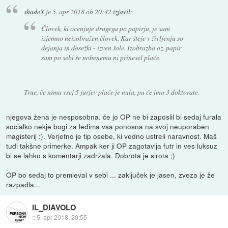
shadeX
je
5. apr 2018 ob 20:42
izjavil
:
Človek, ki ocenjuje drugega po papirju, je sam
izjemno neizobražen človek. Kar šteje v življenju so
dejanja in dosežki - izven šole. Izobrazba oz. papir
sam po sebi še nobenemu ni prinesel plače.
True, če nima vsej 5 jurjev plače je nula, pa če ima 3 doktorate.
njegova žena je nesposobna. če jo OP ne bi zaposlil bi sedaj furala
socialko nekje bogi za leđima vsa ponosna na svoj neuporaben
magisterij :). Verjetno je tip osebe, ki vedno ustreli naravnost. Maš
tudi takšne primerke. Ampak ker ji OP zagotavlja futr in ves luksuz
bi se lahko s komentarji zadržala. Dobrota je sirota ;)
OP bo sedaj to premleval v sebi ... zaključek je jasen, zveza je že
razpadla...
IL_DIAVOLO
::
5. apr 2018, 20:55