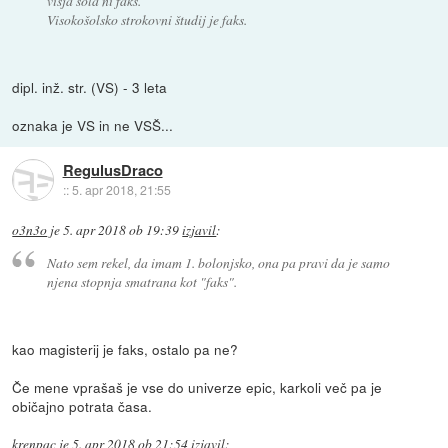
višja šola ni faks.
Visokošolsko strokovni študij je faks.
dipl. inž. str. (VS) - 3 leta
oznaka je VS in ne VSŠ...
RegulusDraco
::
5. apr 2018, 21:55
o3n3o
je
5. apr 2018 ob 19:39
izjavil
:
Nato sem rekel, da imam 1. bolonjsko, ona pa pravi da je samo
njena stopnja smatrana kot "faks".
kao magisterij je faks, ostalo pa ne?
Če mene vprašaš je vse do univerze epic, karkoli več pa je
običajno potrata časa.
krenpac
je
5. apr 2018 ob 21:54
izjavil
: