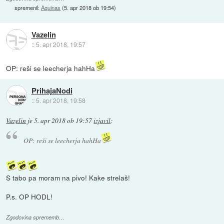
spremenil:
Aquinas
(
5. apr 2018 ob 19:54
)
Vazelin
::
5. apr 2018, 19:57
OP: reši se leecherja hahHa
PrihajaNodi
::
5. apr 2018, 19:58
Vazelin
je
5. apr 2018 ob 19:57
izjavil
:
OP: reši se leecherja hahHa
S tabo pa moram na pivo! Kake strelaš!
P.s. OP HODL!
Zgodovina sprememb…