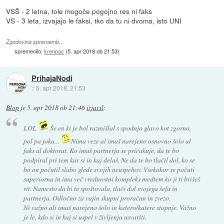
VSŠ - 2 letna, tole mogoče pogojno res ni faks
VS - 3 leta, izvajajo le faksi, tko da tu ni dvoma, isto UNI
Zgodovina sprememb…
spremenilo:
krenpac
(
5. apr 2018 ob 21:53
)
PrihajaNodi
::
5. apr 2018, 21:53
Blop
je
5. apr 2018 ob 21:46
izjavil
:
LOL
Še en ki je bol razmišlal s spodnjo glavo kot zgorno,
pol pa joka...
Nima veze al imaš narejeno osnovno šolo al
faks al doktorat. Ko imaš partnerja se pričakuje, da te bo
podpiral pri tem kar si in kaj delaš. Ne da te bo tlačil dol, ko se
bo on počutil slabo glede svojih neuspehov. Vsekakor se počuti
superiorna in ima več vrednostni kompleks medtem ko ji ti brišeš
rit. Namesto da bi te spoštovala, tlači dol svojega šefa in
partnerja. Odločno za vajin skupni proračun in zvezo.
Ni važno ali imaš narejeno šolo in katero/katere stopnje. Važno
je le, kdo si in kaj si uspel v življenju usvariti.