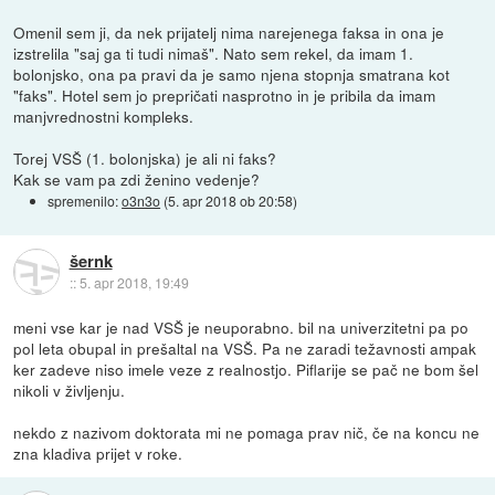
Omenil sem ji, da nek prijatelj nima narejenega faksa in ona je
izstrelila "saj ga ti tudi nimaš". Nato sem rekel, da imam 1.
bolonjsko, ona pa pravi da je samo njena stopnja smatrana kot
"faks". Hotel sem jo prepričati nasprotno in je pribila da imam
manjvrednostni kompleks.
Torej VSŠ (1. bolonjska) je ali ni faks?
Kak se vam pa zdi ženino vedenje?
spremenilo:
o3n3o
(
5. apr 2018 ob 20:58
)
šernk
::
5. apr 2018, 19:49
meni vse kar je nad VSŠ je neuporabno. bil na univerzitetni pa po
pol leta obupal in prešaltal na VSŠ. Pa ne zaradi težavnosti ampak
ker zadeve niso imele veze z realnostjo. Piflarije se pač ne bom šel
nikoli v življenju.
nekdo z nazivom doktorata mi ne pomaga prav nič, če na koncu ne
zna kladiva prijet v roke.