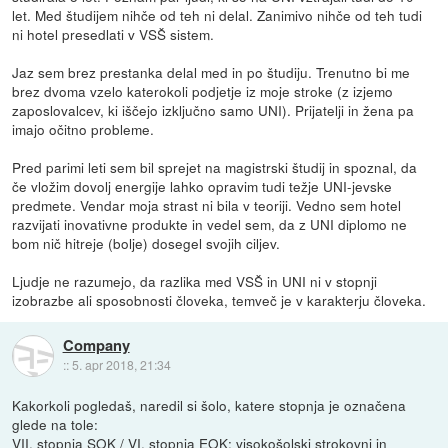
let. Med študijem nihče od teh ni delal. Zanimivo nihče od teh tudi
ni hotel presedlati v VSŠ sistem.
Jaz sem brez prestanka delal med in po študiju. Trenutno bi me
brez dvoma vzelo katerokoli podjetje iz moje stroke (z izjemo
zaposlovalcev, ki iščejo izključno samo UNI). Prijatelji in žena pa
imajo očitno probleme.
Pred parimi leti sem bil sprejet na magistrski študij in spoznal, da
če vložim dovolj energije lahko opravim tudi težje UNI-jevske
predmete. Vendar moja strast ni bila v teoriji. Vedno sem hotel
razvijati inovativne produkte in vedel sem, da z UNI diplomo ne
bom nič hitreje (bolje) dosegel svojih ciljev.
Ljudje ne razumejo, da razlika med VSŠ in UNI ni v stopnji
izobrazbe ali sposobnosti človeka, temveč je v karakterju človeka.
Company
::
5. apr 2018, 21:34
Kakorkoli pogledaš, naredil si šolo, katere stopnja je označena
glede na tole:
VII. stopnja SOK / VI. stopnja EOK: visokošolski strokovni in