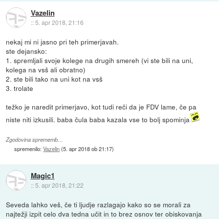
Vazelin
::
5. apr 2018, 21:16
nekaj mi ni jasno pri teh primerjavah.
ste dejansko:
1. spremljali svoje kolege na drugih smereh (vi ste bili na uni,
kolega na vsš ali obratno)
2. ste bili tako na uni kot na vsš
3. trolate
težko je naredit primerjavo, kot tudi reči da je FDV lame, če pa
niste niti izkusili. baba čula baba kazala vse to bolj spominja
Zgodovina sprememb…
spremenilo:
Vazelin
(
5. apr 2018 ob 21:17
)
Magic1
::
5. apr 2018, 21:22
Seveda lahko veš, če ti ljudje razlagajo kako so se morali za
najtežji izpit celo dva tedna učit in to brez osnov ter obiskovanja