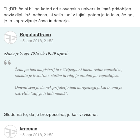
TL;DR: če si bil na kateri od slovenskih univerz in imaš pridobljen
naziv dipl. inž. nečesa, ki velja tudi v tujini, potem je to faks, če ne,
je to zapravljanje časa in denarja.
RegulusDraco
::
5. apr 2018, 21:52
o3n3o
je
5. apr 2018 ob 19:39
izjavil
:
Žena pa ima magisterij in v življenju ni imela redne zaposlitve,
skakala je iz službe v službo in zdaj jo uradno jaz zaposlujem.
Omenil sem ji, da nek prijatelj nima narejenega faksa in ona je
izstrelila "saj ga ti tudi nimaš".
Glede na to, da je brezposelna, je kar vzvišena.
krenpac
::
5. apr 2018, 21:52