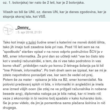
oz. 1. bolonjska) ter nato še 2 leti, kar je 2 bolonjska.
Včasih so bili še UNI, oz. danes UN, kar je danes zgodovina, ker je
stopnja skoraj ista, kot VSŠ.
_Denny_
::
5. apr 2018, 21:51
Tako kot imajo
v tujini
čudne smeri s katerimi ne moreš dobiti šihta,
tako jih imajo tudi zasebne šole pri nas. Pred 10 leti sem se na
"spodbudo" staršev vpisal v na novo odprto podružnico ŠCV-ja v
MS, smer informatika. Že prvi dan so učitelji rekli "vse bo čisto isto
kot v srednji računalniški, s tem, da ni vse tako podrobno in vas
bomo vikali", pridobljen naziv po koncu 2-letnega šolanja pa bi bil
"Ime Priimek, informatika". Po treh dneh sem se izpisal, ker se mi je
zdelo nepotrebno ponavljati vse, kar sem že vedel od prej.
Potem še za mater - vpisana je bila na B2, smer komercialist. Na
polovici predavanj sploh ni bila, v informatiki in angleščini je imela
ene izmed višjih ocen (še zdaj ne ve prižgati računalnika in nobene
besede ang), diplomska naloga pa je bila nekaj, kar ni imelo nič
veze z ekonomijo in bi recimo bolj spadalo v kako kuharsko šolo.
Se je prav videlo, da jim je pomembna samo plačana šolnina in nič
drugega.