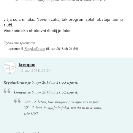
višja šola ni faks. Nevem zakaj tak program sploh obstaja, čemu
služi.
Visokošolsko strokovni študij je faks.
Zgodovina sprememb…
spremenil:
RegulusDraco
(
5. apr 2018 ob 21:54
)
krenpac
::
5. apr 2018, 21:54
RegulusDraco
je
5. apr 2018 ob 21:53
izjavil
:
krenpac
je
5. apr 2018 ob 21:52
izjavil
:
VSŠ - 2. letna, tole mogoče pogojno res ni faks
VS - 3. leta, izvajajo le faksi, tko da tu ni dvoma,
isto UNI