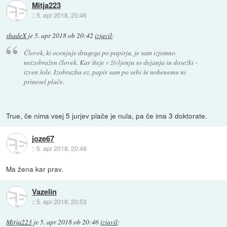
Mitja223
::
5. apr 2018, 20:46
shadeX
je
5. apr 2018 ob 20:42
izjavil
:
Človek, ki ocenjuje drugega po papirju, je sam izjemno
neizobražen človek. Kar šteje v življenju so dejanja in dosežki -
izven šole. Izobrazba oz. papir sam po sebi še nobenemu ni
prinesel plače.
True, če nima vsej 5 jurjev plače je nula, pa če ima 3 doktorate.
joze67
::
5. apr 2018, 20:48
Ma žena kar prav.
Vazelin
::
5. apr 2018, 20:53
Mitja223
je
5. apr 2018 ob 20:46
izjavil
: