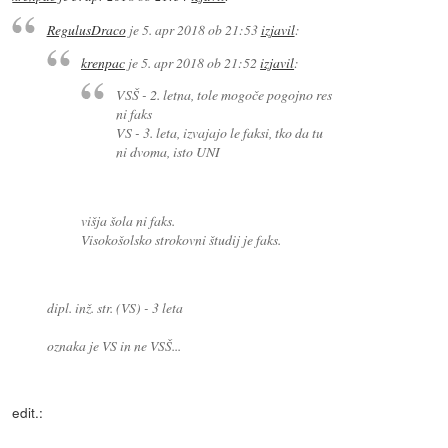
RegulusDraco
je
5. apr 2018 ob 21:53
izjavil
:
krenpac
je
5. apr 2018 ob 21:52
izjavil
:
VSŠ - 2. letna, tole mogoče pogojno res
ni faks
VS - 3. leta, izvajajo le faksi, tko da tu
ni dvoma, isto UNI
višja šola ni faks.
Visokošolsko strokovni študij je faks.
dipl. inž. str. (VS) - 3 leta
oznaka je VS in ne VSŠ...
edit.: