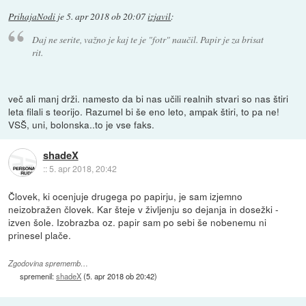
PrihajaNodi
je
5. apr 2018 ob 20:07
izjavil
:
Daj ne serite, važno je kaj te je "fotr" naučil. Papir je za brisat
rit.
več ali manj drži. namesto da bi nas učili realnih stvari so nas štiri
leta filali s teorijo. Razumel bi še eno leto, ampak štiri, to pa ne!
VSŠ, uni, bolonska..to je vse faks.
shadeX
::
5. apr 2018, 20:42
Človek, ki ocenjuje drugega po papirju, je sam izjemno
neizobražen človek. Kar šteje v življenju so dejanja in dosežki -
izven šole. Izobrazba oz. papir sam po sebi še nobenemu ni
prinesel plače.
Zgodovina sprememb…
spremenil:
shadeX
(
5. apr 2018 ob 20:42
)