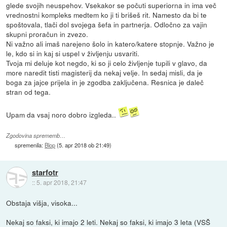
glede svojih neuspehov. Vsekakor se počuti superiorna in ima več
vrednostni kompleks medtem ko ji ti brišeš rit. Namesto da bi te
spoštovala, tlači dol svojega šefa in partnerja. Odločno za vajin
skupni proračun in zvezo.
Ni važno ali imaš narejeno šolo in katero/katere stopnje. Važno je
le, kdo si in kaj si uspel v življenju usvariti.
Tvoja mi deluje kot negdo, ki so ji celo življenje tupili v glavo, da
more naredit tisti magisterij da nekaj velje. In sedaj misli, da je
boga za jajce prijela in je zgodba zaključena. Resnica je daleč
stran od tega.
Upam da vsaj noro dobro izgleda..
Zgodovina sprememb…
spremenila:
Blop
(
5. apr 2018 ob 21:49
)
starfotr
::
5. apr 2018, 21:47
Obstaja višja, visoka...
Nekaj so faksi, ki imajo 2 leti. Nekaj so faksi, ki imajo 3 leta (VSŠ