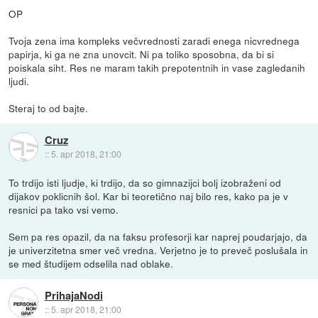
OP
Tvoja zena ima kompleks večvrednosti zaradi enega nicvrednega
papirja, ki ga ne zna unovcit. Ni pa toliko sposobna, da bi si
poiskala siht. Res ne maram takih prepotentnih in vase zagledanih
ljudi.
Steraj to od bajte.
Cruz
::
5. apr 2018, 21:00
To trdijo isti ljudje, ki trdijo, da so gimnazijci bolj izobraženi od
dijakov poklicnih šol. Kar bi teoretično naj bilo res, kako pa je v
resnici pa tako vsi vemo.
Sem pa res opazil, da na faksu profesorji kar naprej poudarjajo, da
je univerzitetna smer več vredna. Verjetno je to preveč poslušala in
se med študijem odselila nad oblake.
PrihajaNodi
::
5. apr 2018, 21:00