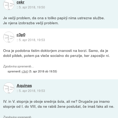
cekr
::
5. apr 2018, 19:50
Je večji problem, da ona s toliko papirji nima ustrezne službe.
Je njena izobrazba večji problem.
c3p0
::
5. apr 2018, 19:53
Ona je podobna tistim doktorjem znanosti na borzi. Samo, da je
dobil pildek, potem pa vleče socialno do penzije, ker zaposljiv ni.
Zgodovina sprememb…
spremenil:
c3p0
(
5. apr 2018 ob 19:53
)
Aquinas
::
5. apr 2018, 19:53
IV. in V. stopnja je oboje srednja šola, ali ne? Drugače pa imamo
stopnje od I. do VIII, da ne rabiš žene poslušat, če imaš faks ali ne.
Zgodovina sprememb…