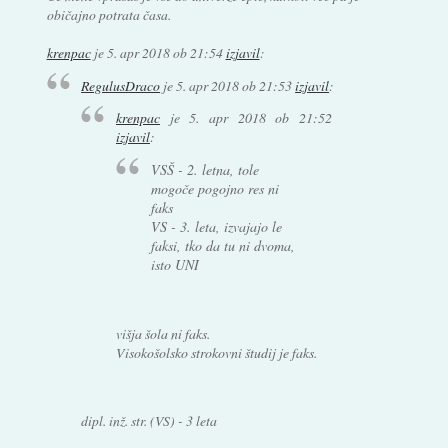
običajno potrata časa.
krenpac
je
5. apr 2018 ob 21:54
izjavil
:
RegulusDraco
je
5. apr 2018 ob 21:53
izjavil
:
krenpac
je
5. apr 2018 ob 21:52
izjavil
:
VSŠ - 2. letna, tole
mogoče pogojno res ni
faks
VS - 3. leta, izvajajo le
faksi, tko da tu ni dvoma,
isto UNI
višja šola ni faks.
Visokošolsko strokovni študij je faks.
dipl. inž. str. (VS) - 3 leta