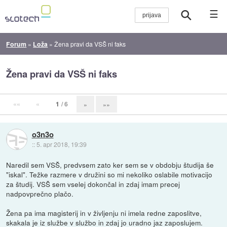
☰
Forum
»
Loža
»
Žena pravi da VSŠ ni faks
Žena pravi da VSŠ ni faks
««
«
1
/ 6
»
»»
o3n3o
::
5. apr 2018, 19:39
Naredil sem VSŠ, predvsem zato ker sem se v obdobju študija še
"iskal". Težke razmere v družini so mi nekoliko oslabile motivacijo
za študij. VSŠ sem vselej dokončal in zdaj imam precej
nadpovprečno plačo.
Žena pa ima magisterij in v življenju ni imela redne zaposlitve,
skakala je iz službe v službo in zdaj jo uradno jaz zaposlujem.