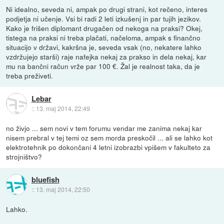
Ni idealno, seveda ni, ampak po drugi strani, kot rečeno, interes
podjetja ni učenje. Vsi bi radi 2 leti izkušenj in par tujih jezikov.
Kako je frišen diplomant drugačen od nekoga na praksi? Okej,
tistega na praksi ni treba plačati, načeloma, ampak s finančno
situacijo v državi, kakršna je, seveda vsak (no, nekatere lahko
vzdržujejo starši) raje nafejka nekaj za prakso in dela nekaj, kar
mu na bančni račun vrže par 100 €. Žal je realnost taka, da je
treba preživeti.
Lebar
::
13. maj 2014, 22:49
no živjo ... sem novi v tem forumu vendar me zanima nekaj kar
nisem prebral v tej temi oz sem morda preskočil ... ali se lahko kot
elektrotehnik po dokončani 4 letni izobrazbi vpišem v fakulteto za
strojništvo?
bluefish
::
13. maj 2014, 22:50
Lahko.