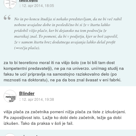
::
12. apr 2014, 18:05
No in po koncu študija si nekako predstavljam, da ne bi več rabil
nobene uvajalne dobe in posledično bi si že v štartu lahko
pridobil višjo plačo, ker bi dejansko na tem področju že
marsikaj znal. To pomeni, da bi v podjetju, kjer se boš zaposlil,
že v samem štartu brez dodatnega uvajanja lahko delal profit
(=večja plača).
za to bi teoreticno moral iti na višjo šolo (ce bi bili tam dost
kompetentni predavatelji), ne pa na univerzo. uni/mag studij na
faksu te uci/ pripravlja na samostojno raziskovalno delo (po
moznosti na doktoratu), ne pa da bos znal švasat v eni fabrki.
Blinder
::
12. apr 2014, 19:38
višja plača za začetnika pomeni nižja plača za tiste z izkušnjami.
Pa zaposljivost isto. Lažje ko dobi delo začetnik, težje ga dobi
izkušen. Tako da praksa v šoli je fail.