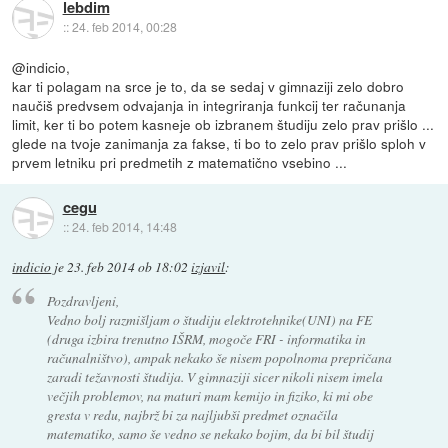
lebdim
::
24. feb 2014, 00:28
@indicio,
kar ti polagam na srce je to, da se sedaj v gimnaziji zelo dobro
naučiš predvsem odvajanja in integriranja funkcij ter računanja
limit, ker ti bo potem kasneje ob izbranem študiju zelo prav prišlo ...
glede na tvoje zanimanja za fakse, ti bo to zelo prav prišlo sploh v
prvem letniku pri predmetih z matematično vsebino ...
cegu
::
24. feb 2014, 14:48
indicio
je
23. feb 2014 ob 18:02
izjavil
:
Pozdravljeni,
Vedno bolj razmišljam o študiju elektrotehnike(UNI) na FE
(druga izbira trenutno IŠRM, mogoče FRI - informatika in
računalništvo), ampak nekako še nisem popolnoma prepričana
zaradi težavnosti študija. V gimnaziji sicer nikoli nisem imela
večjih problemov, na maturi mam kemijo in fiziko, ki mi obe
gresta v redu, najbrž bi za najljubši predmet označila
matematiko, samo še vedno se nekako bojim, da bi bil študij