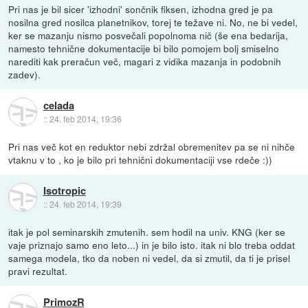
Pri nas je bil sicer 'izhodni' sončnik fiksen, izhodna gred je pa
nosilna gred nosilca planetnikov, torej te težave ni. No, ne bi vedel,
ker se mazanju nismo posvečali popolnoma nič (še ena bedarija,
namesto tehnične dokumentacije bi bilo pomojem bolj smiselno
narediti kak preračun več, magari z vidika mazanja in podobnih
zadev).
celada
::
24. feb 2014, 19:36
Pri nas več kot en reduktor nebi zdržal obremenitev pa se ni nihče
vtaknu v to , ko je bilo pri tehnični dokumentaciji vse rdeče :))
Isotropic
::
24. feb 2014, 19:39
itak je pol seminarskih zmutenih. sem hodil na univ. KNG (ker se
vaje priznajo samo eno leto...) in je bilo isto. itak ni blo treba oddat
samega modela, tko da noben ni vedel, da si zmutil, da ti je prisel
pravi rezultat.
PrimozR