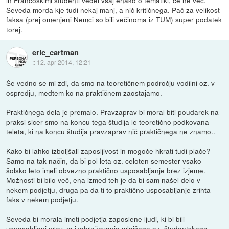
Seveda morda kje tudi nekaj manj, a nič kritičnega. Pač za velikost
faksa (prej omenjeni Nemci so bili večinoma iz TUM) super podatek
torej.
eric_cartman
::
12. apr 2014, 12:21
Še vedno se mi zdi, da smo na teoretičnem področju vodilni oz. v
ospredju, medtem ko na praktičnem zaostajamo.
Praktičnega dela je premalo. Pravzaprav bi moral biti poudarek na
praksi sicer smo na koncu tega študija le teoretično podkovana
teleta, ki na koncu študija pravzaprav nič praktičnega ne znamo..
Kako bi lahko izboljšali zaposljivost in mogoče hkrati tudi plače?
Samo na tak način, da bi pol leta oz. celoten semester vsako
šolsko leto imeli obvezno praktično usposabljanje brez izjeme.
Možnosti bi bilo več, ena izmed teh je da bi sam našel delo v
nekem podjetju, druga pa da ti to praktično usposabljanje zrihta
faks v nekem podjetju.
Seveda bi morala imeti podjetja zaposlene ljudi, ki bi bili
usposobljeni prav za izobraževanje mlajšega oz. študentskega