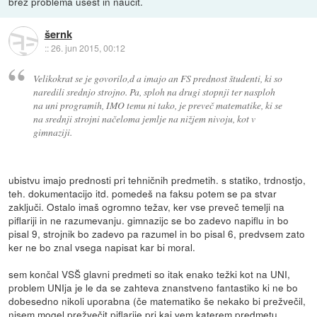
brez problema usest in naučit.
šernk
::
26. jun 2015, 00:12
Velikokrat se je govorilo,d a imajo an FS prednost študenti, ki so
naredili srednjo strojno. Pa, sploh na drugi stopnji ter nasploh
na uni programih, IMO temu ni tako, je preveč matematike, ki se
na srednji strojni načeloma jemlje na nižjem nivoju, kot v
gimnaziji.
ubistvu imajo prednosti pri tehničnih predmetih. s statiko, trdnostjo,
teh. dokumentacijo itd. pomedeš na faksu potem se pa stvar
zaključi. Ostalo imaš ogromno težav, ker vse preveč temelji na
piflariji in ne razumevanju. gimnazijc se bo zadevo napiflu in bo
pisal 9, strojnik bo zadevo pa razumel in bo pisal 6, predvsem zato
ker ne bo znal vsega napisat kar bi moral.
sem končal VSŠ glavni predmeti so itak enako težki kot na UNI,
problem UNIja je le da se zahteva znanstveno fantastiko ki ne bo
dobesedno nikoli uporabna (če matematiko še nekako bi prežvečil,
nisem mogel prežvečit piflarije pri kaj vem katerem predmetu