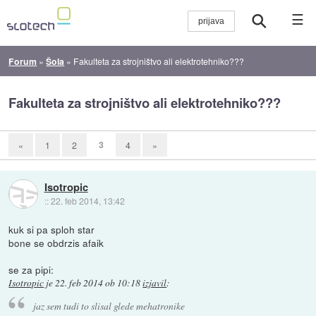
☰
Forum
»
Šola
»
Fakulteta za strojništvo ali elektrotehniko???
Fakulteta za strojništvo ali elektrotehniko???
3
«
1
2
4
»
Isotropic
::
22. feb 2014, 13:42
kuk si pa sploh star
bone se obdrzis afaik
se za pipi:
Isotropic
je
22. feb 2014 ob 10:18
izjavil
:
jaz sem tudi to slisal glede mehatronike