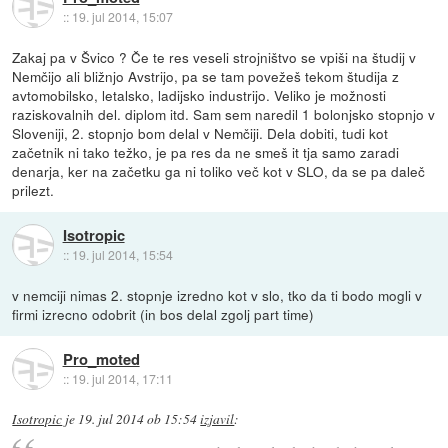
::
19. jul 2014, 15:07
Zakaj pa v Švico ? Če te res veseli strojništvo se vpiši na študij v
Nemčijo ali bližnjo Avstrijo, pa se tam povežeš tekom študija z
avtomobilsko, letalsko, ladijsko industrijo. Veliko je možnosti
raziskovalnih del. diplom itd. Sam sem naredil 1 bolonjsko stopnjo v
Sloveniji, 2. stopnjo bom delal v Nemčiji. Dela dobiti, tudi kot
začetnik ni tako težko, je pa res da ne smeš it tja samo zaradi
denarja, ker na začetku ga ni toliko več kot v SLO, da se pa daleč
prilezt.
Isotropic
::
19. jul 2014, 15:54
v nemciji nimas 2. stopnje izredno kot v slo, tko da ti bodo mogli v
firmi izrecno odobrit (in bos delal zgolj part time)
Pro_moted
::
19. jul 2014, 17:11
Isotropic
je
19. jul 2014 ob 15:54
izjavil
: