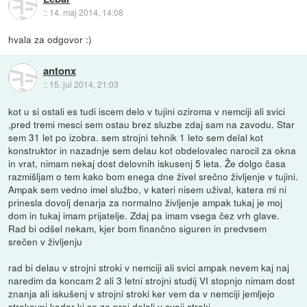
::
14. maj 2014, 14:08
hvala za odgovor :)
antonx
::
15. jul 2014, 21:03
kot u si ostali es tudi iscem delo v tujini oziroma v nemciji ali svici
,pred tremi mesci sem ostau brez sluzbe zdaj sam na zavodu. Star
sem 31 let po izobra. sem strojni tehnik 1 leto sem delal kot
konstruktor in nazadnje sem delau kot obdelovalec narocil za okna
in vrat, nimam nekaj dost delovnih iskusenj 5 leta. Že dolgo časa
razmišljam o tem kako bom enega dne živel srečno življenje v tujini.
Ampak sem vedno imel službo, v kateri nisem užival, katera mi ni
prinesla dovolj denarja za normalno življenje ampak tukaj je moj
dom in tukaj imam prijatelje. Zdaj pa imam vsega čez vrh glave.
Rad bi odšel nekam, kjer bom finančno siguren in predvsem
srečen v življenju
rad bi delau v strojni stroki v nemciji ali svici ampak nevem kaj naj
naredim da koncam 2 ali 3 letni strojni studij VI stopnjo nimam dost
znanja ali iskušenj v strojni stroki ker vem da v nemciji jemljejo
strokovni kadar ki so ze prej delali v svoji stroki