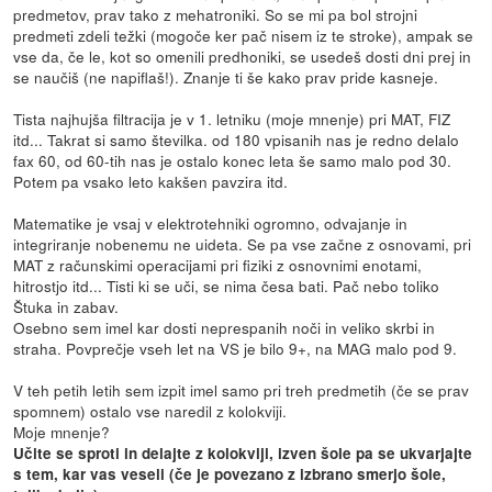
predmetov, prav tako z mehatroniki. So se mi pa bol strojni
predmeti zdeli težki (mogoče ker pač nisem iz te stroke), ampak se
vse da, če le, kot so omenili predhoniki, se usedeš dosti dni prej in
se naučiš (ne napiflaš!). Znanje ti še kako prav pride kasneje.
Tista najhujša filtracija je v 1. letniku (moje mnenje) pri MAT, FIZ
itd... Takrat si samo številka. od 180 vpisanih nas je redno delalo
fax 60, od 60-tih nas je ostalo konec leta še samo malo pod 30.
Potem pa vsako leto kakšen pavzira itd.
Matematike je vsaj v elektrotehniki ogromno, odvajanje in
integriranje nobenemu ne uideta. Se pa vse začne z osnovami, pri
MAT z računskimi operacijami pri fiziki z osnovnimi enotami,
hitrostjo itd... Tisti ki se uči, se nima česa bati. Pač nebo toliko
Štuka in zabav.
Osebno sem imel kar dosti neprespanih noči in veliko skrbi in
straha. Povprečje vseh let na VS je bilo 9+, na MAG malo pod 9.
V teh petih letih sem izpit imel samo pri treh predmetih (če se prav
spomnem) ostalo vse naredil z kolokviji.
Moje mnenje?
Učite se sproti in delajte z kolokviji, izven šole pa se ukvarjajte
s tem, kar vas veseli (če je povezano z izbrano smerjo šole,