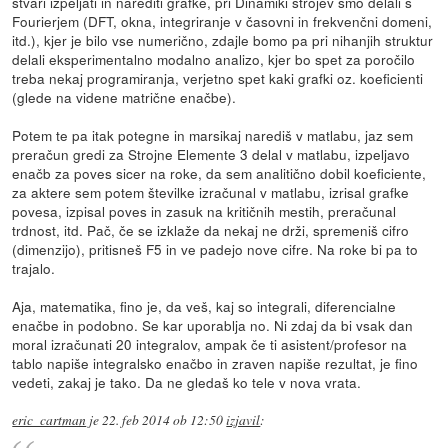
stvari izpeljati in narediti grafke, pri Dinamiki strojev smo delali s
Fourierjem (DFT, okna, integriranje v časovni in frekvenčni domeni,
itd.), kjer je bilo vse numerično, zdajle bomo pa pri nihanjih struktur
delali eksperimentalno modalno analizo, kjer bo spet za poročilo
treba nekaj programiranja, verjetno spet kaki grafki oz. koeficienti
(glede na videne matrične enačbe).
Potem te pa itak potegne in marsikaj narediš v matlabu, jaz sem
preračun gredi za Strojne Elemente 3 delal v matlabu, izpeljavo
enačb za poves sicer na roke, da sem analitično dobil koeficiente,
za aktere sem potem številke izračunal v matlabu, izrisal grafke
povesa, izpisal poves in zasuk na kritičnih mestih, preračunal
trdnost, itd. Pač, če se izklaže da nekaj ne drži, spremeniš cifro
(dimenzijo), pritisneš F5 in ve padejo nove cifre. Na roke bi pa to
trajalo.
Aja, matematika, fino je, da veš, kaj so integrali, diferencialne
enačbe in podobno. Se kar uporablja no. Ni zdaj da bi vsak dan
moral izračunati 20 integralov, ampak če ti asistent/profesor na
tablo napiše integralsko enačbo in zraven napiše rezultat, je fino
vedeti, zakaj je tako. Da ne gledaš ko tele v nova vrata.
eric_cartman
je
22. feb 2014 ob 12:50
izjavil
: