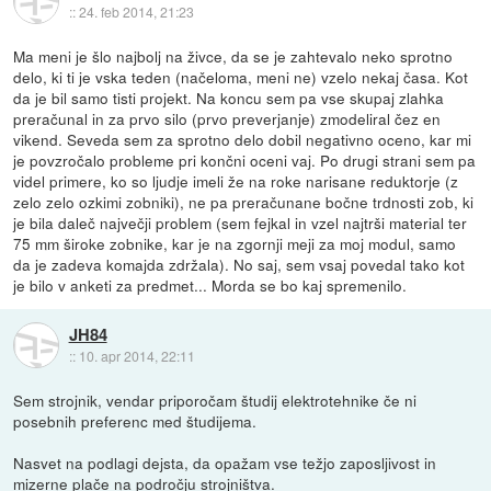
::
24. feb 2014, 21:23
Ma meni je šlo najbolj na živce, da se je zahtevalo neko sprotno
delo, ki ti je vska teden (načeloma, meni ne) vzelo nekaj časa. Kot
da je bil samo tisti projekt. Na koncu sem pa vse skupaj zlahka
preračunal in za prvo silo (prvo preverjanje) zmodeliral čez en
vikend. Seveda sem za sprotno delo dobil negativno oceno, kar mi
je povzročalo probleme pri končni oceni vaj. Po drugi strani sem pa
videl primere, ko so ljudje imeli že na roke narisane reduktorje (z
zelo zelo ozkimi zobniki), ne pa preračunane bočne trdnosti zob, ki
je bila daleč največji problem (sem fejkal in vzel najtrši material ter
75 mm široke zobnike, kar je na zgornji meji za moj modul, samo
da je zadeva komajda zdržala). No saj, sem vsaj povedal tako kot
je bilo v anketi za predmet... Morda se bo kaj spremenilo.
JH84
::
10. apr 2014, 22:11
Sem strojnik, vendar priporočam študij elektrotehnike če ni
posebnih preferenc med študijema.
Nasvet na podlagi dejsta, da opažam vse težjo zaposljivost in
mizerne plače na področju strojništva.