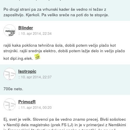
Po drugi strani pa za vrhunski kader še vedno ni težav z
zaposlitvijo. Kjerkoli. Pa veliko sreče na poti do te stopnje.
Blinder
::
10. apr 2014, 22:34
rajši kaka poklicna tehnična šola, dobiš potem večjo plačo kot
strojniki. rajši srednja elektro, dobiš potem lažje delo in večjo plačo
kot dipl.ing.elek.
Isotropic
::
10. apr 2014, 22:37
700e neto.
PrimozR
::
11. apr 2014, 00:20
Ej, svet je velik. Slovenci pa še vedno znamo precej. Bivši sošoloec
v Nemčiji dela magistrsko (prek FS LJ) in je v primerjavi z Nemškimi
in Francoskimi študenti vedel vsaj enako o tematiki, če ne več.