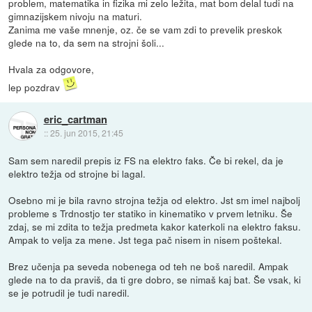
problem, matematika in fizika mi zelo ležita, mat bom delal tudi na
gimnazijskem nivoju na maturi.
Zanima me vaše mnenje, oz. če se vam zdi to prevelik preskok
glede na to, da sem na strojni šoli...
Hvala za odgovore,
lep pozdrav
eric_cartman
::
25. jun 2015, 21:45
Sam sem naredil prepis iz FS na elektro faks. Če bi rekel, da je
elektro težja od strojne bi lagal.
Osebno mi je bila ravno strojna težja od elektro. Jst sm imel najbolj
probleme s Trdnostjo ter statiko in kinematiko v prvem letniku. Še
zdaj, se mi zdita to težja predmeta kakor katerkoli na elektro faksu.
Ampak to velja za mene. Jst tega pač nisem in nisem poštekal.
Brez učenja pa seveda nobenega od teh ne boš naredil. Ampak
glede na to da praviš, da ti gre dobro, se nimaš kaj bat. Še vsak, ki
se je potrudil je tudi naredil.