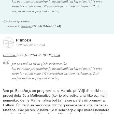
kaj pa rabite programiranja na mehaniki in kaj od mate? (s prve
stopnje - a tudi mato 3)? (sprasujem, ker bom verjetno sel 2. st.
prej al slej da se prej mal naucim)
Zgodovina sprememb…
spremenil:
Isotropic
(
22. feb 2014 ob 13:44
)
PrimozR
::
22. feb 2014, 17:24
Isotropic
je
22. feb 2014 ob 10:18
izjavil
:
jaz sem tudi to slisal glede mehatronike
kaj pa rabite programiranja na mehaniki in kaj od mate? (s prve
stopnje - a tudi mato 3)? (sprasujem, ker bom verjetno sel 2. st.
prej al slej da se prej mal naucim)
Vse pri Boltežarju se programira, al Matlab, pri Višji dinamiki sem
precej delal še z Mathematico (ker je bilo veliko analitike oz. manj
numerike, kjer je Mathematica boljša), sicer pa Slavič promovira
Python. Študenti se večinoma držimo 'preverjenega' (naučenega)
Matlaba. Pač pri Višji dinamiki je 5 seminarjev, kjer moraš nekatere