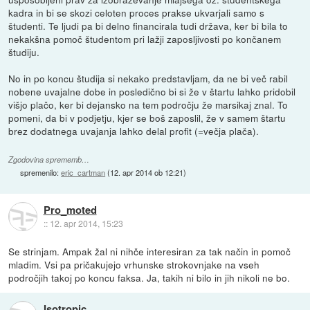
kadra in bi se skozi celoten proces prakse ukvarjali samo s
študenti. Te ljudi pa bi delno financirala tudi država, ker bi bila to
nekakšna pomoč študentom pri lažji zaposljivosti po končanem
študiju.
No in po koncu študija si nekako predstavljam, da ne bi več rabil
nobene uvajalne dobe in posledično bi si že v štartu lahko pridobil
višjo plačo, ker bi dejansko na tem področju že marsikaj znal. To
pomeni, da bi v podjetju, kjer se boš zaposlil, že v samem štartu
brez dodatnega uvajanja lahko delal profit (=večja plača).
Zgodovina sprememb…
spremenilo:
eric_cartman
(
12. apr 2014 ob 12:21
)
Pro_moted
::
12. apr 2014, 15:23
Se strinjam. Ampak žal ni nihče interesiran za tak način in pomoč
mladim. Vsi pa pričakujejo vrhunske strokovnjake na vseh
področjih takoj po koncu faksa. Ja, takih ni bilo in jih nikoli ne bo.
Isotropic