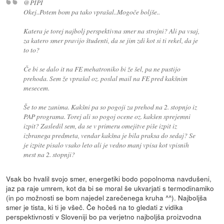
@PIPI
Okej..Potem bom pa tako vprašal..Mogoče boljše..
Katera je torej najbolj perspektivna smer na strojni? Ali pa vsaj,
za katero smer pravijo študenti, da se jim zdi kot si ti rekel, da je
to to?
Če bi se dalo it na FE mehatroniko bi že šel, pa ne pustijo
prehoda. Sem že vprašal oz. poslal mail na FE pred kakšnim
mesecem.
Še to me zanima. Kakšni pa so pogoji za prehod na 2. stopnjo iz
PAP programa. Torej ali so pogoj ocene oz. kakšen sprejemni
izpit? Zasledil sem, da se v primeru omejitve piše izpit iz
izbranega predmeta, vendar kakšna je bila praksa do sedaj? Se
je izpite pisalo vsako leto ali je vedno manj vpisa kot vpisnih
mest na 2. stopnji?
Vsak bo hvalil svojo smer, energetiki bodo popolnoma navdušeni,
jaz pa raje umrem, kot da bi se moral še ukvarjati s termodinamiko
(in po možnosti se bom najedel zarečenega kruha ^^). Najboljša
smer je tista, ki ti je všeč. Če hočeš na to gledati z vidika
perspektivnosti v Sloveniji bo pa verjetno najboljša proizvodna