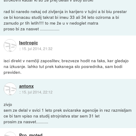
rad bi naredo nekaj od zivljenja in karijero v tujini a bi biu prestar
ce bi konacau studij takrat bi imeu 33 ali 34 leto oziroma a bi
zamudo pr tih letih!!!! to me že u v nedoglet matra
proso bi za nasvet ................
Isotropic
::
15. jul 2014, 21:32
isci direkt v nemčiji zaposlitev, brezveze hodit na faks, ker gledajo
na izkusnje. lahko tut prek kaksnega slo posrednika, sam bodi
previden.
antonx
::
15. jul 2014, 22:12
zivjo
sem ze delal v svici 1 leto prek svicarske agencije in rez razmisljam
ce bi tam vpiso na studij strojnistva star sem 31 let
prosim za nasvet..........
Pro_moted