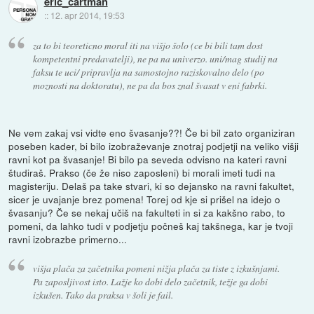
eric_cartman
::
12. apr 2014, 19:53
za to bi teoreticno moral iti na višjo šolo (ce bi bili tam dost
kompetentni predavatelji), ne pa na univerzo. uni/mag studij na
faksu te uci/ pripravlja na samostojno raziskovalno delo (po
moznosti na doktoratu), ne pa da bos znal švasat v eni fabrki.
Ne vem zakaj vsi vidte eno švasanje??! Če bi bil zato organiziran
poseben kader, bi bilo izobraževanje znotraj podjetji na veliko višji
ravni kot pa švasanje! Bi bilo pa seveda odvisno na kateri ravni
študiraš. Prakso (če že niso zaposleni) bi morali imeti tudi na
magisteriju. Delaš pa take stvari, ki so dejansko na ravni fakultet,
sicer je uvajanje brez pomena! Torej od kje si prišel na idejo o
švasanju? Če se nekaj učiš na fakulteti in si za kakšno rabo, to
pomeni, da lahko tudi v podjetju počneš kaj takšnega, kar je tvoji
ravni izobrazbe primerno...
višja plača za začetnika pomeni nižja plača za tiste z izkušnjami.
Pa zaposljivost isto. Lažje ko dobi delo začetnik, težje ga dobi
izkušen. Tako da praksa v šoli je fail.