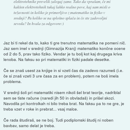
elektrotehnike prevelik zalogaj zame. Tako da vprašam, če mi
kakšen elektrotehnik tukaj lahko realno pove, kaj sam misli o
težavnosti in koliko je primerljivo z matematiko in fiziko v
srednji? Pa koliko se na splošno splača in če ste zadovoljni
seveda? In hvala za odgovore:)
Jaz bi ti rekel da to, kako ti gre trenutno matematika ne pomeni nič.
Jaz sem imel v srednji (Gimnazija Kranj) matematiko končne ocene
od 2 do 5, prav tako fiziko. Vendar je tu bolj kot kaj drugega kriva
lenoba. Na faksu so pri matematiki in fiziki padale desetke.
Če se znaš usest za knjige in si vzeti čas da zadevo razumeš (i.e.
če si znaš vzeti 3 ure časa za en problem), potem ne boš imela
problema.
V srednji šoli pri matematiki nisem nikoli šel brat teorije, nadriblal
sem se tiste račune (naredi jih 50 in obvladaš) in prišel skozi.
Navodila pri kontrolkah ni bilo treba brat. Na faksu pa to ne gre, je
treba vzet v roke in prebrat... vsaj malce.
Če rada študiraš, se ne boj. Tudi podiplomski študij ni noben
bavbav, samo delat je treba.