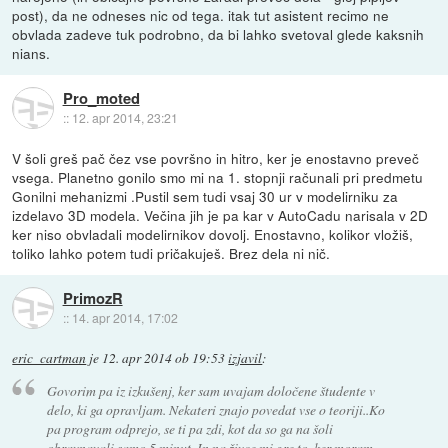
post), da ne odneses nic od tega. itak tut asistent recimo ne
obvlada zadeve tuk podrobno, da bi lahko svetoval glede kaksnih
nians.
Pro_moted
::
12. apr 2014, 23:21
V šoli greš pač čez vse površno in hitro, ker je enostavno preveč
vsega. Planetno gonilo smo mi na 1. stopnji računali pri predmetu
Gonilni mehanizmi .Pustil sem tudi vsaj 30 ur v modelirniku za
izdelavo 3D modela. Večina jih je pa kar v AutoCadu narisala v 2D
ker niso obvladali modelirnikov dovolj. Enostavno, kolikor vložiš,
toliko lahko potem tudi pričakuješ. Brez dela ni nič.
PrimozR
::
14. apr 2014, 17:02
eric_cartman
je
12. apr 2014 ob 19:53
izjavil
:
Govorim pa iz izkušenj, ker sam uvajam določene študente v
delo, ki ga opravljam. Nekateri znajo povedat vse o teoriji..Ko
pa program odprejo, se ti pa zdi, kot da so ga na šoli
obravnavali samo 5 minut. In na živce mi gre to, ker moram