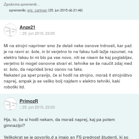
Zgodovina sprememb…
spremenilo:
eric_cartman
(
25. jun 2015 ob 21:46
)
Anze21
::
25. jun 2015, 23:00
Mi na strojni naprimer smo že delali neke osnove trdnosti, kar pač
je na ravni sr. šole, in bi verjetno to na faksu tudi lažje razumel, na
elektro faksu bi mi blo pa vse novo, niti se nisem še kaj poglabljav,
verjetno bi mogel osnovne stvari el. tehnike se še naučit zdaj med
sr. šolo, da neprideš brez osnov na faks.
Nekateri pa spet pravijo, če si hodil na strojno, moraš it strojništvo
naprej, ampak js se veliko bolj najdem v elektro tehniki, kaki
robotiki itd.
PrimozR
::
25. jun 2015, 23:03
Hja, to, če si hodil nekam, da moraš naprej, kaj pa potem
gimnazijci?
Velikokrat se je govorilo,d a imajo an FS prednost študenti, ki so