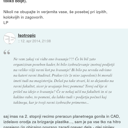
toliko bolje).
Nikoli ne obupajte in verjemita vase, še posebej pri izpitih,
kolokvijih in zagovorih.
LP
Isotropic
::
12. apr 2014, 21:08
Ne vem zakaj vsi vidte eno švasanje??! Če bi bil zato
organiziran poseben kader, bi bilo izobraževanje znotraj podjetji
na veliko višji ravni kot pa švasanje! Bi bilo pa seveda odvisno
na kateri ravni študiraš. Prakso (če že niso zaposleni) bi morali
imeti tudi na magisteriju. Delaš pa take stvari, ki so dejansko na
ravni fakultet, sicer je uvajanje brez pomena! Torej od kje si
prišel na idejo o švasanju? Če se nekaj učiš na fakulteti in si za
kakšno rabo, to pomeni, da lahko tudi v podjetju počneš kaj
takšnega, kar je tvoji ravni izobrazbe primerno...
saj imas na 2. stopnji recimo preracun planetnega gonila in CAD,
izdelavo orodja za brizganje plastike..., sam je pa vse tko na hitro
narejeno (in obicajno povrsno zaradi prevec dela - glej pipijev