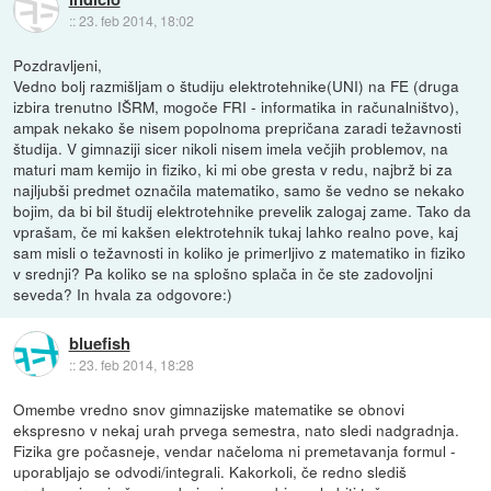
::
23. feb 2014, 18:02
Pozdravljeni,
Vedno bolj razmišljam o študiju elektrotehnike(UNI) na FE (druga
izbira trenutno IŠRM, mogoče FRI - informatika in računalništvo),
ampak nekako še nisem popolnoma prepričana zaradi težavnosti
študija. V gimnaziji sicer nikoli nisem imela večjih problemov, na
maturi mam kemijo in fiziko, ki mi obe gresta v redu, najbrž bi za
najljubši predmet označila matematiko, samo še vedno se nekako
bojim, da bi bil študij elektrotehnike prevelik zalogaj zame. Tako da
vprašam, če mi kakšen elektrotehnik tukaj lahko realno pove, kaj
sam misli o težavnosti in koliko je primerljivo z matematiko in fiziko
v srednji? Pa koliko se na splošno splača in če ste zadovoljni
seveda? In hvala za odgovore:)
bluefish
::
23. feb 2014, 18:28
Omembe vredno snov gimnazijske matematike se obnovi
ekspresno v nekaj urah prvega semestra, nato sledi nadgradnja.
Fizika gre počasneje, vendar načeloma ni premetavanja formul -
uporabljajo se odvodi/integrali. Kakorkoli, če redno slediš