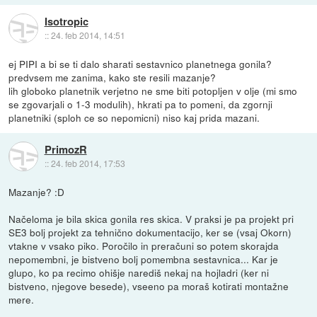
Isotropic
::
24. feb 2014, 14:51
ej PIPI a bi se ti dalo sharati sestavnico planetnega gonila?
predvsem me zanima, kako ste resili mazanje?
lih globoko planetnik verjetno ne sme biti potopljen v olje (mi smo
se zgovarjali o 1-3 modulih), hkrati pa to pomeni, da zgornji
planetniki (sploh ce so nepomicni) niso kaj prida mazani.
PrimozR
::
24. feb 2014, 17:53
Mazanje? :D
Načeloma je bila skica gonila res skica. V praksi je pa projekt pri
SE3 bolj projekt za tehnično dokumentacijo, ker se (vsaj Okorn)
vtakne v vsako piko. Poročilo in preračuni so potem skorajda
nepomembni, je bistveno bolj pomembna sestavnica... Kar je
glupo, ko pa recimo ohišje narediš nekaj na hojladri (ker ni
bistveno, njegove besede), vseeno pa moraš kotirati montažne
mere.