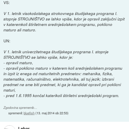
VS:
V 1. letnik visokošolskega strokovnega študijskega programa I.
stopnje STROJNIŠTVO se lahko vpiše, kdor je opravil zaključni izpit
v kateremkoli štiriletnem srednješolskem programu, poklicno
maturo ali maturo.
UN:
V 1. letnik univerzitetnega študijskega programa I. stopnje
STROJNIŠTVO se lahko vpiše, kdor je:
- opravil maturo,
- opravil poklicno maturo v katerem koli srednješolskem programu
in izpit iz enega od maturitetnih predmetov: mehanika, fizika,
matematika, računalništvo, elektrotehnika, ali tuj jezik; izbrani
predmet ne sme biti predmet, ki ga je kandidat opravil pri poklicni
maturi,
- pred 1.6.1995 končal katerikoli štiriletni srednješolski program.
Zgodovina sprememb…
spremenil:
bluefish
(
13. maj 2014 ob 22:53
)
Lebar