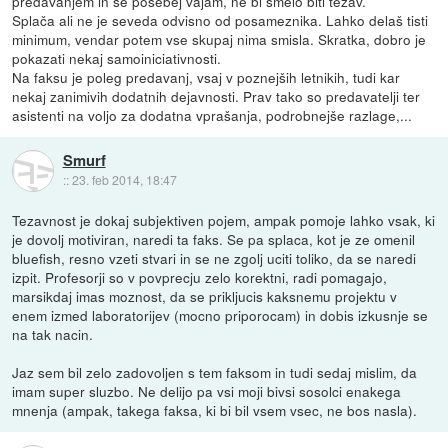
predavanjem in še posebej vajam, ne bi smelo biti težav.
Splača ali ne je seveda odvisno od posameznika. Lahko delaš tisti
minimum, vendar potem vse skupaj nima smisla. Skratka, dobro je
pokazati nekaj samoiniciativnosti.
Na faksu je poleg predavanj, vsaj v poznejših letnikih, tudi kar
nekaj zanimivih dodatnih dejavnosti. Prav tako so predavatelji ter
asistenti na voljo za dodatna vprašanja, podrobnejše razlage,...
Smurf
::
23. feb 2014, 18:47
Tezavnost je dokaj subjektiven pojem, ampak pomoje lahko vsak, ki
je dovolj motiviran, naredi ta faks. Se pa splaca, kot je ze omenil
bluefish, resno vzeti stvari in se ne zgolj uciti toliko, da se naredi
izpit. Profesorji so v povprecju zelo korektni, radi pomagajo,
marsikdaj imas moznost, da se prikljucis kaksnemu projektu v
enem izmed laboratorijev (mocno priporocam) in dobis izkusnje se
na tak nacin.
Jaz sem bil zelo zadovoljen s tem faksom in tudi sedaj mislim, da
imam super sluzbo. Ne delijo pa vsi moji bivsi sosolci enakega
mnenja (ampak, takega faksa, ki bi bil vsem vsec, ne bos nasla).