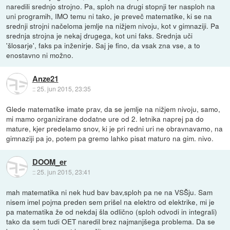
naredili srednjo strojno. Pa, sploh na drugi stopnji ter nasploh na
uni programih, IMO temu ni tako, je preveč matematike, ki se na
srednji strojni načeloma jemlje na nižjem nivoju, kot v gimnaziji. Pa
srednja strojna je nekaj drugega, kot uni faks. Srednja uči
'šlosarje', faks pa inženirje. Saj je fino, da vsak zna vse, a to
enostavno ni možno.
Anze21
::
25. jun 2015, 23:35
Glede matematike imate prav, da se jemlje na nižjem nivoju, samo,
mi mamo organizirane dodatne ure od 2. letnika naprej pa do
mature, kjer predelamo snov, ki je pri redni uri ne obravnavamo, na
gimnaziji pa jo, potem pa gremo lahko pisat maturo na gim. nivo.
DOOM_er
::
25. jun 2015, 23:41
mah matematika ni nek hud bav bav,sploh pa ne na VSŠju. Sam
nisem imel pojma preden sem prišel na elektro od elektrike, mi je
pa matematika že od nekdaj šla odlično (sploh odvodi in integrali)
tako da sem tudi OET naredil brez najmanjšega problema. Da se