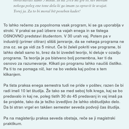
nekoga poleg ene tone dela ki ga imam za opravit še uvajat.
Torej ja. Za to bi moral bit poseben kader!
To lahko rečemo za popolnoma vsak program, ki se ga uporablja v
stroki. V praksi se pač izbere na vajah enega in se tistega
OSNOVNO predstavi študentom. V 30 urah vaj. Potem pa v
industriji (primer citiran) slišiš jamranje, da se nekega programa ne
zna oz. se ga vidi za 5 minut. Če bi želeli pokriti vse programe, bi
lahko delali samo to, brez da bi izvedeli teorijo, ki deluje v ozadju
programa. Ta teorija je pa bistveno bolj pomembna, ker ti da
osnovo za razumevanje. Klikati po programu lahko naučiš čistilko.
Pa ti to ne pomaga nič, ker ne bo vedela kaj počne s tem
klikanjem.
Pa tista praksa enega semestra tudi ne pride v poštev, razen če bi
radi imeli 10 let študija. Že tako se med seboj folk krega, kaj se bo
predavalo in kaj ne, poleg tistih 30 do 45 predavanj in vaj imaš pa
še projekte, tako da je težko izvedljivo že lahko obštudijsko delo.
Da bi stran vrgel en takšen semester seveda podvoji čas študija.
Pa na magisteriju praksa seveda obstaja, reče se ji magistrski
praktikum.