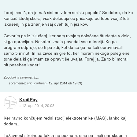
Torej meniš, da je naš sistem v tem smislu popoln? Še dobro, da ko
končaš študij skoraj vsak delodajalec pričakuje od tebe vsaj 2 leti
izkušenj in pa znanje vsaj dveh tujih jezikov.
Govorim pa iz izkušenj, ker sam uvajam določene študente v delo,
ki ga opravljam. Nekateri znajo povedat vse o teoriji..Ko pa
program odprejo, se ti pa zdi, kot da so ga na šoli obravnavali
samo 5 minut. In na živce mi gre to, ker moram nekoga poleg ene
tone dela ki ga imam za opravit še uvajat. Torej ja. Za to bi moral
bit poseben kader!
Zgodovina sprememb…
spremenilo:
eric_cartman
(
12. apr 2014 ob 19:59
)
KraitPay
::
12. apr 2014, 20:08
Ker ravno končujem redni študij elektrotehnike (MAG), lahko kaj
dodam...
Težavnost strojnega faksa ne poznam, smo pa imeli par skupnih