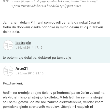
v nemciji nimas 2. stopnje izredno kot v slo, tko da ti bodo mogli
v firmi izrecno odobrit (in bos delal zgolj part time)
Ja, na tem delam.Prihranil sem dovolj denarja da nekaj časa ni
treba da dobivam visoke prihodke in mirno delam študij in zraven
delno delo.
Isotropic
::
19. jul 2014, 17:15
to potem raje delaj tle, doktorat pa tam pa je
Anze21
::
25. jun 2015, 21:16
Pozdravljeni,
hodim na srednjo strojno šolo, v prihodnosti pa se želim vpisati na
elektrotehnično ali strojno fakulteto.. V teh letih ko sem na strojni
šoli sem ugotovil, da me bolj zanima elektrotehnika, vendar imam
pomisleke glede strokovnih modulov. Učenje mi nasploh ni