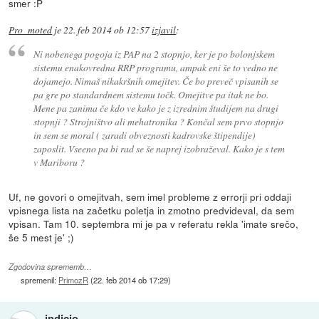
smer :P
Pro_moted
je
22. feb 2014 ob 12:57
izjavil
:
Ni nobenega pogoja iz PAP na 2 stopnjo, ker je po bolonjskem
sistemu enakovredna RRP programu, ampak eni še to vedno ne
dojamejo. Nimaš nikakršnih omejitev. Če bo preveč vpisanih se
pa gre po standardnem sistemu točk. Omejitve pa itak ne bo.
Mene pa zanima če kdo ve kako je z izrednim študijem na drugi
stopnji ? Strojništvo ali mehatronika ? Končal sem prvo stopnjo
in sem se moral ( zaradi obveznosti kadrovske štipendije)
zaposlit. Vseeno pa bi rad se še naprej izobraževal. Kako je s tem
v Mariboru ?
Uf, ne govori o omejitvah, sem imel probleme z errorji pri oddaji
vpisnega lista na začetku poletja in zmotno predvideval, da sem
vpisan. Tam 10. septembra mi je pa v referatu rekla 'imate srečo,
še 5 mest je' ;)
Zgodovina sprememb…
spremenil:
PrimozR
(
22. feb 2014 ob 17:29
)
indicio