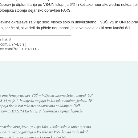
, čeprav je diplomiranje po VS/UNI stopnja 6/2 in kot tako neenakovredno nekdanje
olonjska stopnja dejansko opravljen FAKS.
lne okrajšave za višjo šolo, visoko šolo in univerzitetno... VSŠ, VS in UNI so prav
la, ker če bi, bi vedeli da pišete neumnosti, in to vem celo jaz ki sem končal 6/1
 linka!
com/#/?r=E3I9Ij
nce.com/?ref=10161115
e ima žena prav, ker VSŠ = Višja strokovna šola... ampak OP
 ki pa je 1. bolonjska stopnja in kot tak tehnično gledano JE
stopnja 6/2 in kot tako neenakovredno nekdanjem UNI
je komaj MAGISTERIJ oz. 2. bolonjska stopnja dejansko
vilne okrajšave za višjo šolo, visoko šolo in univerzitetno...
vica se vas pogovarja o VS piše pa VSŠ, kot da ne bi nikoli
eumnosti, in to vem celo jaz ki sem končal 6/1