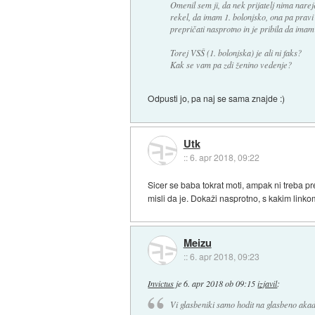
Omenil sem ji, da nek prijatelj nima nareje
rekel, da imam 1. bolonjsko, ona pa pravi
prepričati nasprotno in je pribila da ima
Torej VSŠ (1. bolonjska) je ali ni faks?
Kak se vam pa zdi ženino vedenje?
Odpusti jo, pa naj se sama znajde :)
Utk
::
6. apr 2018, 09:22
Sicer se baba tokrat moti, ampak ni treba pret
misli da je. Dokaži nasprotno, s kakim link
Meizu
::
6. apr 2018, 09:23
Invictus
je
6. apr 2018 ob 09:15
izjavil
:
Vi glasbeniki samo hodit na glasbeno aka