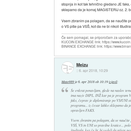
stopnja in kot tak tehnično gledano JE faks
sklepamo da je komaj MAGISTERIJ oz. 2. b
Vsem zbranim pa polagam, da se naučite pravi
o VS piše pa VSŠ, kot da ne bi nikoli študira
Če sem pomagal, se priporočam za uporabo
KUCOIN EXCHANGE link: https://www.kucoin.
BINANCE EXCHANGE link: https://www.bina
Meizu
::
6. apr 2018, 10:29
Mato989
je
6. apr 2018 ob 10:19
izjavil
:
Še enkrat ponavljam, glede na naslov tem
ima naziv DIPL. INŽ kar pa je program VS,
faks, čeprav je diplomiranje po VS/UNI 
programu... iz česar lahko sklepamo da 
opravljen FAKS.
Vsem zbranim pa polagam, da se naučite pra
VSŠ, VS in UNI so pravilne kratice... polo
študirala, ker če bi, bi vedeli da pišete n