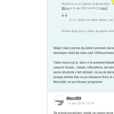
Na koncu si več plačan od glasbenikov
Meizu
je
6. apr 2018 ob 09:23
izjavil
:
A ves, delal sem oboje namrec, pa 
Očitno oboje precej slabo, da jamraš okoli
Nikjer nisem jamral da dobim premalo denarj
developer dobil tja malo nad 1000eur/mesec,
Takle mamo pa to. Sam ni to predmet debate, k
casovni vlozek... tralala. Ultimativno, kot s
same struckote v teh strokah, ne pa da dane
prvega letnika frija ne pa izkusena firma, ki
Bolonjski, ne pa izkusen programer.
Mato989
::
6. apr 2018, 10:19
Še enkrat ponavljam, glede na naslov teme i