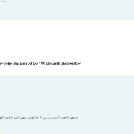
upid."
v bolje plačanih od top 100 plačanih glasbenikov.
ugi luci je drkanje papirjev in programske kode da se