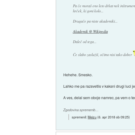
Pa če moraš eno leto drkat nek inštrument, 
hrček, ki goni kolo...
Drugače pa niste akademiki...
Akademik @ Wikipedia
Daleč od tega...
Če slabo zaslužiš, očitno nisi tako dober
Hehehe. Smesko.
Lahko me pa razsvetlis v kaksni drugi luci j
A ves, delal sem oboje namrec, pa vem o te
Zgodovina sprememb…
spremenil:
Meizu
(
6. apr 2018 ob 09:25
)