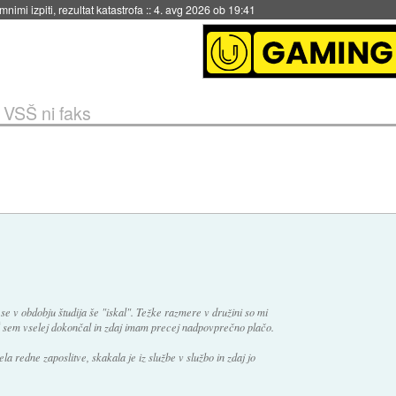
eto za večkratno uporabo
::
4. avg 2026 ob 19:41
 VSŠ ni faks
e v obdobju študija še "iskal". Težke razmere v družini so mi
SŠ sem vselej dokončal in zdaj imam precej nadpovprečno plačo.
ela redne zaposlitve, skakala je iz službe v službo in zdaj jo