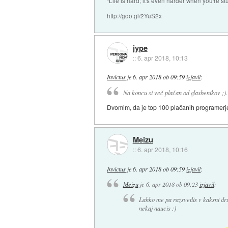
"Life is hard; it's even harder when you're st
http://goo.gl/2YuS2x
jype
::
6. apr 2018, 10:13
Invictus
je
6. apr 2018 ob 09:59
izjavil
:
Na koncu si več plačan od glasbenikov ;).
Dvomim, da je top 100 plačanih programerje
Meizu
::
6. apr 2018, 10:16
Invictus
je
6. apr 2018 ob 09:59
izjavil
:
Meizu
je
6. apr 2018 ob 09:23
izjavil
:
Lahko me pa razsvetlis v kaksni dr
nekaj naucis :)