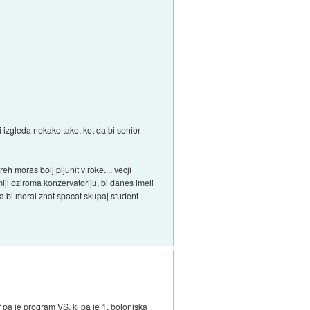
 izgleda nekako tako, kot da bi senior
h moras bolj pljunit v roke.... vecji
miji oziroma konzervatoriju, bi danes imeli
a bi moral znat spacat skupaj student
pa je program VS, ki pa je 1. bolonjska