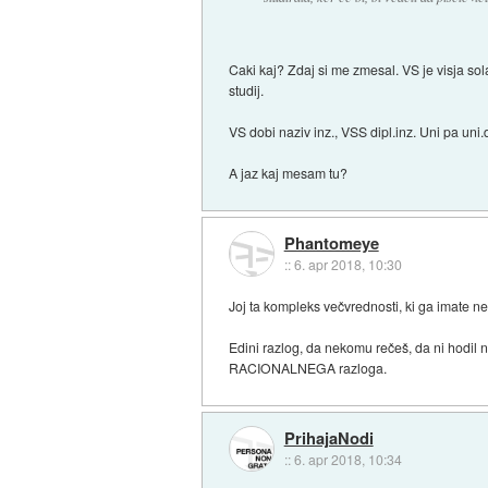
Caki kaj? Zdaj si me zmesal. VS je visja sola
studij.
VS dobi naziv inz., VSS dipl.inz. Uni pa uni.d
A jaz kaj mesam tu?
Phantomeye
::
6. apr 2018, 10:30
Joj ta kompleks večvrednosti, ki ga imate ne
Edini razlog, da nekomu rečeš, da ni hodil n
RACIONALNEGA razloga.
PrihajaNodi
::
6. apr 2018, 10:34