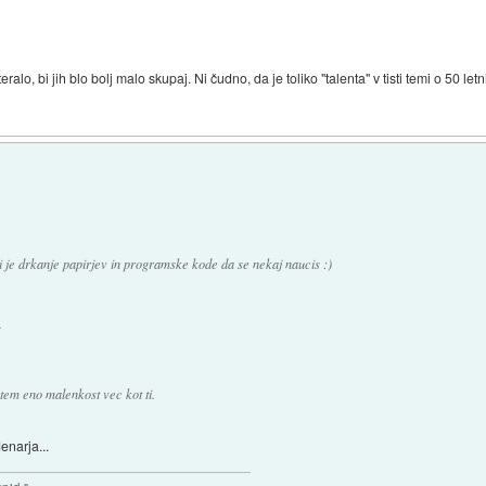
alo, bi jih blo bolj malo skupaj. Ni čudno, da je toliko "talenta" v tisti temi o 50 let
i je drkanje papirjev in programske kode da se nekaj naucis :)
.
tem eno malenkost vec kot ti.
enarja...