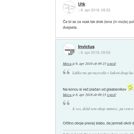
Utk
::
6. apr 2018, 09:32
Če bi se za vsak tak drek žene (in može) poter
dvajseta.
Invictus
::
6. apr 2018, 09:59
Meizu
je
6. apr 2018 ob 09:23
izjavil
:
Lahko me pa razsvetlis v kaksni drugi luc
Na koncu si več plačan od glasbenikov
Meizu
je
6. apr 2018 ob 09:23
izjavil
:
A ves, delal sem oboje namrec, pa vem o 
Očitno oboje precej slabo, da jamraš okoli d