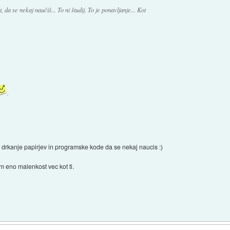
da se nekaj naučiš... To ni študij. To je ponavljanje... Kot
.
e drkanje papirjev in programske kode da se nekaj naucis :)
m eno malenkost vec kot ti.