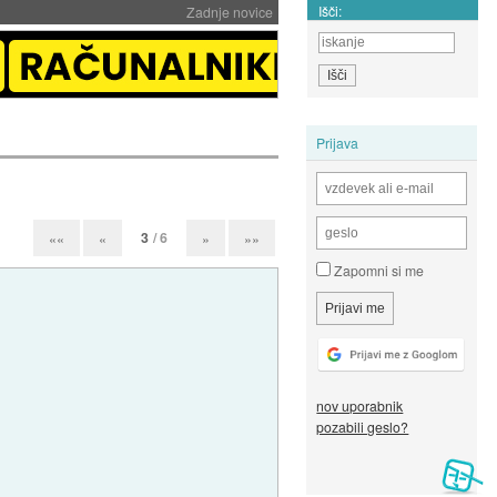
Išči:
Zadnje novice
Prijava
3
/ 6
««
«
»
»»
Zapomni si me
nov uporabnik
pozabili geslo?