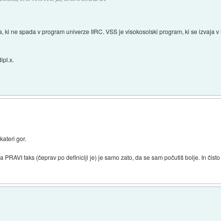
, ki ne spada v program univerze IIRC. VSS je visokosolski program, ki se izvaja v is
ipl.x.
kateri gor.
a PRAVI faks (čeprav po definiciji je) je samo zato, da se sam počutiš bolje. In čis