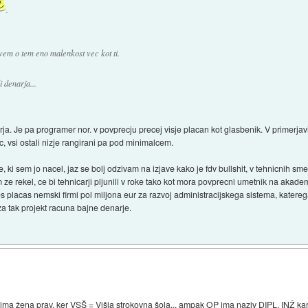
.
vem o tem eno malenkost vec kot ti.
 denarja...
a. Je pa programer nor. v povprecju precej visje placan kot glasbenik. V primerjavi
 vsi ostali nizje rangirani pa pod minimalcem.
i sem jo nacel, jaz se bolj odzivam na izjave kako je fdv bullshit, v tehnicnih smere
em ze rekel, ce bi tehnicarji pljunili v roke tako kot mora povprecni umetnik na akade
s placas nemski firmi pol miljona eur za razvoj administracijskega sistema, katereg
 za tak projekt racuna bajne denarje.
ma žena prav, ker VSŠ = Višja strokovna šola... ampak OP ima naziv DIPL. INŽ kar 