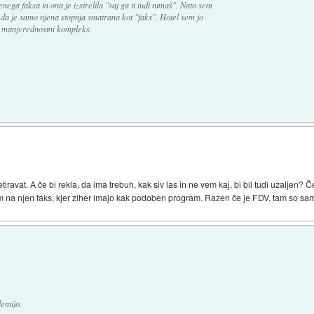
nega faksa in ona je izstrelila "saj ga ti tudi nimaš". Nato sem
 da je samo njena stopnja smatrana kot "faks". Hotel sem jo
m manjvrednostni kompleks.
iravat. A če bi rekla, da ima trebuh, kak siv las in ne vem kaj, bi bil tudi užaljen? Če
om na njen faks, kjer ziher imajo kak podoben program. Razen če je FDV, tam so sami
demijo.