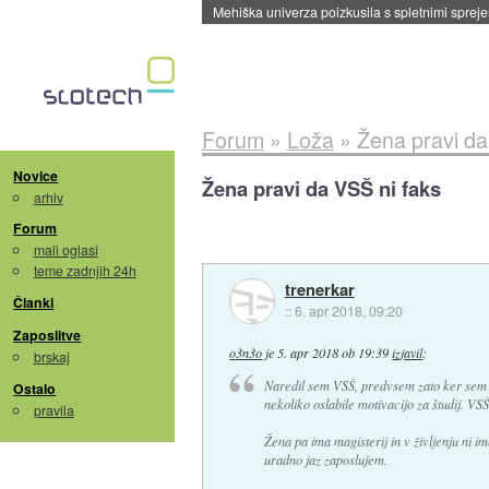
Evropska vesoljska agencija razvija svojo rak
Forum
»
Loža
»
Žena pravi da
Novice
Žena pravi da VSŠ ni faks
arhiv
Forum
mali oglasi
teme zadnjih 24h
trenerkar
Članki
::
6. apr 2018, 09:20
Zaposlitve
o3n3o
je
5. apr 2018 ob 19:39
izjavil
:
brskaj
Naredil sem VSŠ, predvsem zato ker sem s
Ostalo
nekoliko oslabile motivacijo za študij. V
pravila
Žena pa ima magisterij in v življenju ni im
uradno jaz zaposlujem.