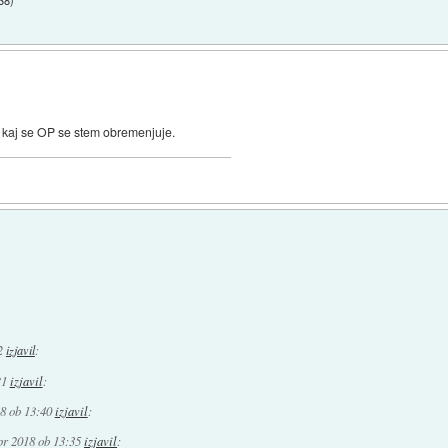
:38
)
za kaj se OP se stem obremenjuje.
2
izjavil
:
31
izjavil
:
18 ob 13:40
izjavil
:
pr 2018 ob 13:35
izjavil
: