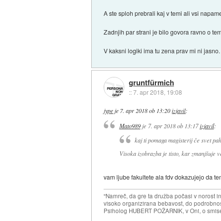
A ste sploh prebrali kaj v temi ali vsi napam
Zadnjih par strani je bilo govora ravno o te
V kaksni logiki ima tu zena prav mi ni jasno.
gruntfürmich
::
7. apr 2018, 19:08
jype
je
7. apr 2018 ob 13:20
izjavil
:
Mato989
je
7. apr 2018 ob 13:17
izjavil
:
kaj ti pomaga magisterij če svet pa
Visoka izobrazba je tisto, kar zmanjšuje v
vam ljube fakultete ala fdv dokazujejo da te
"Namreč, da gre ta družba počasi v norost i
visoko organizirana bebavost, do podrobnosti
Psiholog HUBERT POŽARNIK, v Oni, o smise