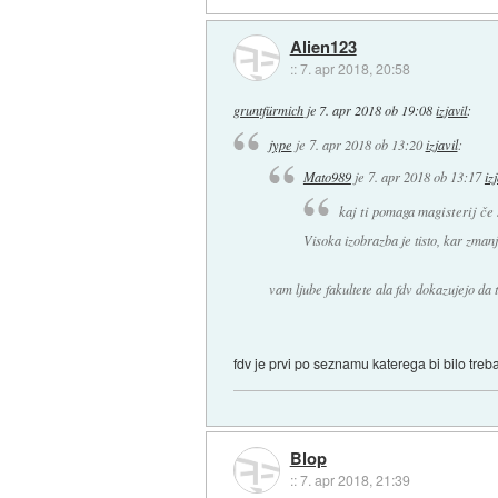
Alien123
::
7. apr 2018, 20:58
gruntfürmich
je
7. apr 2018 ob 19:08
izjavil
:
jype
je
7. apr 2018 ob 13:20
izjavil
:
Mato989
je
7. apr 2018 ob 13:17
iz
kaj ti pomaga magisterij če 
Visoka izobrazba je tisto, kar zman
vam ljube fakultete ala fdv dokazujejo da 
fdv je prvi po seznamu katerega bi bilo treba
Blop
::
7. apr 2018, 21:39