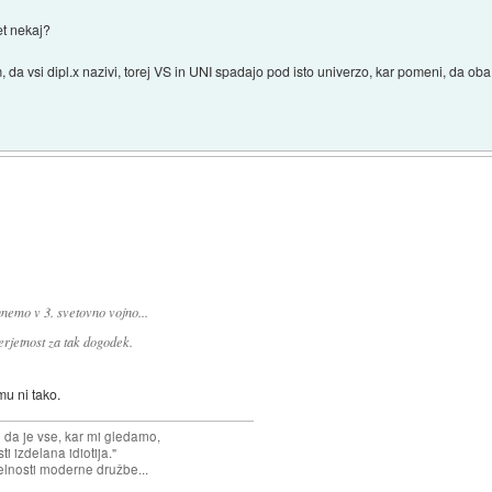
et nekaj?
m, da vsi dipl.x nazivi, torej VS in UNI spadajo pod isto univerzo, kar pomeni, da 
hnemo v 3. svetovno vojno...
erjetnost za tak dogodek.
mu ni tako.
n da je vse, kar mi gledamo,
 izdelana idiotija."
lnosti moderne družbe...