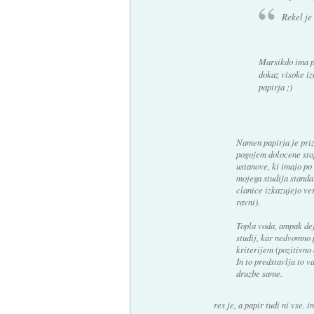
Rekel je
Marsikdo ima pa
dokaz visoke iz
papirja ;)
Namen papirja je priz
pogojem dolocene stop
ustanove, ki imajo po 
mojega studija stan
clanice izkazujejo ve
ravni).
Topla voda, ampak dej
studij, kar nedvomno 
kriterijem (pozitivno 
In to predstavlja to 
druzbe same.
res je, a papir tudi ni vse. im