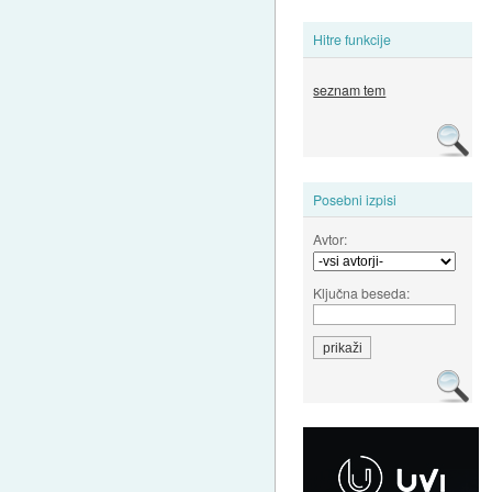
Hitre funkcije
seznam tem
Posebni izpisi
Avtor:
Ključna beseda: