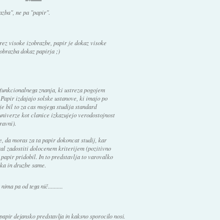
azba", ne pa "papir".
ez visoke izobrazbe, papir je dokaz visoke
zobrazba dokaz papirja ;)
funkcionalnega znanja, ki ustreza pogojem
Papir izdajajo solske ustanove, ki imajo po
e bil to za cas mojega studija standard
verze kot clanice izkazujejo verodostojnost
ravni).
, da moras za ta papir dokoncat studij, kar
l zadostiti dolocenem kriterijem (pozitivno
 papir pridobil. In to predstavlja to varovalko
ka in druzbe same.
nima pa od tega nič..........
papir dejansko predstavlja in kaksno sporocilo nosi.