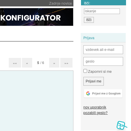
Išči:
Zadnje novice
Prijava
5
/ 6
««
«
»
»»
Zapomni si me
nov uporabnik
pozabili geslo?