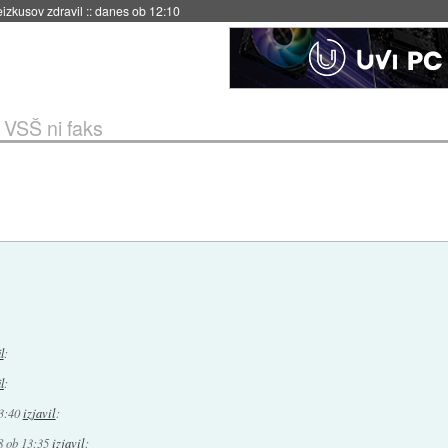
naslednji dve leti
::
danes ob 11:37
 VSŠ ni faks
l
:
l
:
3:40
izjavil
:
8 ob 13:35
izjavil
: