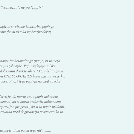
 "izobrazba", ne pa "papir".
pir brez visoke izobrazbe, papir je
obrazbe ni visoka izobrazba dokaz
nanje funkcionalnega znanja, ki ustreza
nje izobrazbe. Papir izdajajo solske
dolocenih direktivah (v EU je bil to za cas
dard UNESCO/CEPES katerega univerze kot
rodostojnost tega papirja na mednarodni
stvo je, da moras za ta papir dokoncat
pomeni, da si moral zadostiti dolocenem
opravljen program), da si ta papir pridobil.
varovalko pred degradacijo posameznika in
a papir nima pa od tega nič..........