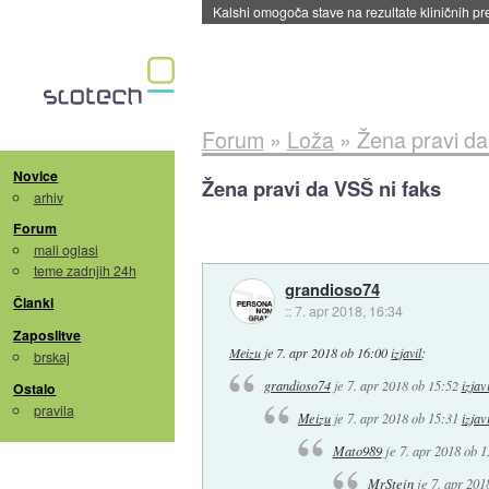
Sandisk že prodal več kot polovico SSD-jev za 
Forum
»
Loža
»
Žena pravi da
Novice
Žena pravi da VSŠ ni faks
arhiv
Forum
mali oglasi
teme zadnjih 24h
grandioso74
Članki
::
7. apr 2018, 16:34
Zaposlitve
Meizu
je
7. apr 2018 ob 16:00
izjavil
:
brskaj
grandioso74
je
7. apr 2018 ob 15:52
izjavi
Ostalo
pravila
Meizu
je
7. apr 2018 ob 15:31
izjavi
Mato989
je
7. apr 2018 ob 1
MrStein
je
7. apr 201