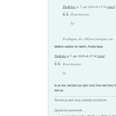
TheKekec
je
7. apr 2018 ob 15:54
izjavil
:
Žena ima prav.
Lp
Predlagam, da z OPjem izmenjata zene.
takšne osebe ne rabim, hvala lepa
TheKekec
je
7. apr 2018 ob 15:54
izjavil
:
Žena ima prav.
Lp
to je res, vendar pa njen mož ima več brez f
dan.lp.
Človek je sam svoj največji sovražnik.
Zgodovina sprememb…