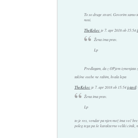
To so druge stvari. Govorim samo to
nosi.
TheKekec
je
7. apr 2018 ob 15:54
Žena ima prav.
Lp
Predlagam, da z OPjem izmenjata 
takšne osebe ne rabim, hvala lepa
TheKekec
je
7. apr 2018 ob 15:54
izjavil
:
Žena ima prav.
Lp
to je res, vendar pa njen mož ima več bre
poleg tega pa še karakterno veliki cinik, n