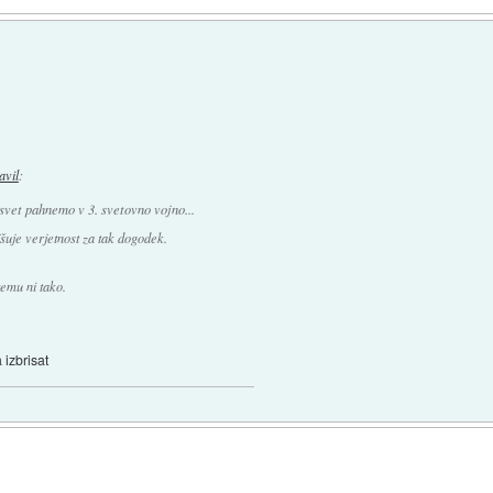
javil
:
svet pahnemo v 3. svetovno vojno...
jšuje verjetnost za tak dogodek.
temu ni tako.
 izbrisat