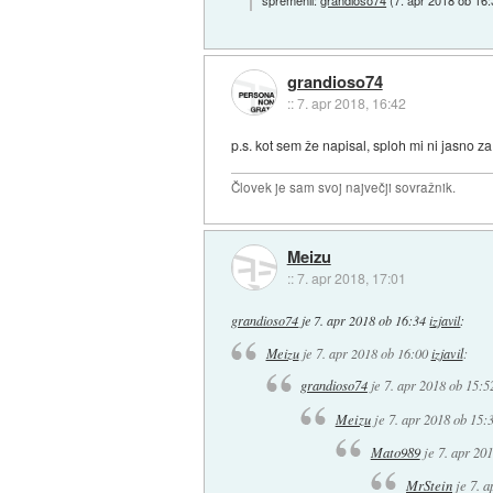
spremenil:
grandioso74
(
7. apr 2018 ob 16
grandioso74
::
7. apr 2018, 16:42
p.s. kot sem že napisal, sploh mi ni jasno 
Človek je sam svoj največji sovražnik.
Meizu
::
7. apr 2018, 17:01
grandioso74
je
7. apr 2018 ob 16:34
izjavil
:
Meizu
je
7. apr 2018 ob 16:00
izjavil
:
grandioso74
je
7. apr 2018 ob 15:5
Meizu
je
7. apr 2018 ob 15:
Mato989
je
7. apr 20
MrStein
je
7. a