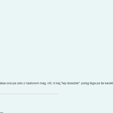
aksa ona pa celo z naslovom mag. nič, ni kaj,"lep dosežek". poleg tega pa še karakter