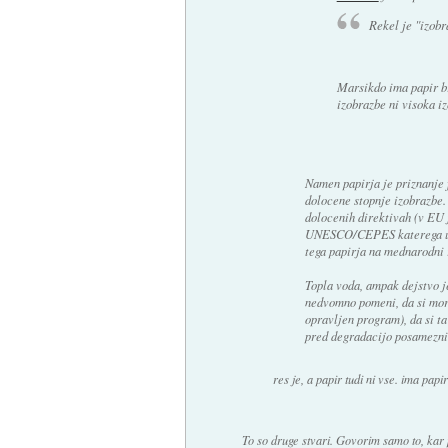
Rekel je "izobr
Marsikdo ima papir br
izobrazbe ni visoka i
Namen papirja je priznanje 
dolocene stopnje izobrazbe. 
dolocenih direktivah (v EU j
UNESCO/CEPES katerega uni
tega papirja na mednarodni 
Topla voda, ampak dejstvo je
nedvomno pomeni, da si mora
opravljen program), da si ta
pred degradacijo posamezni
res je, a papir tudi ni vse. ima papir 
To so druge stvari. Govorim samo to, kar 