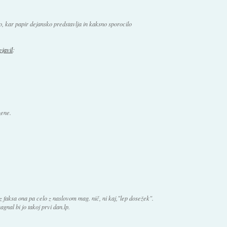
, kar papir dejansko predstavlja in kaksno sporocilo
izjavil
:
zene.
z faksa ona pa celo z naslovom mag. nič, ni kaj,"lep dosežek".
agnal bi jo takoj prvi dan.lp.