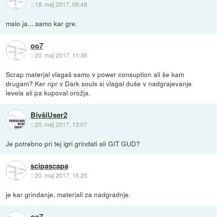
::
18. maj 2017, 06:48
malo ja....samo kar gre.
oo7
::
20. maj 2017, 11:36
Scrap materjal vlagaš samo v power consuption ali še kam
drugam? Ker npr v Dark souls si vlagal duše v nadgrajevanje
levela ali pa kupoval orožja.
BivšiUser2
::
20. maj 2017, 13:07
Je potrebno pri tej igri grindati ali GIT GUD?
scipascapa
::
20. maj 2017, 16:20
je kar grindanje, materiali za nadgradnje.
oo7