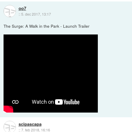
oo7
::
5. dec 2017, 13:17
The Surge: A Walk in the Park - Launch Trailer
scipascapa
::
7. feb 2018, 16:16