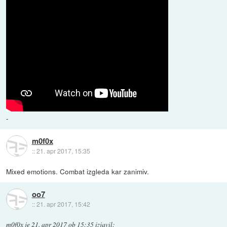
-
m0f0x
::
21. apr 2017, 15:35
Mixed emotions. Combat izgleda kar zanimiv.
oo7
::
21. apr 2017, 15:42
m0f0x
je
21. apr 2017 ob 15:35
izjavil
: