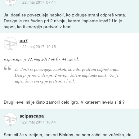
::
22. maj 2017, 07:44
Ja, dosti se povezujejo naokoli, ko z druge strani odpreš vrata.
Design je res čuden pri 2 nivoju, katere implante imaš? Un je
super, ko ti energijo pretvori v heal.
oo7
::
22. maj 2017, 10:15
scipascapa
je
22. maj 2017 ob 07:44
izjavil
:
Ja, dosti se povezujejo naokoli, ko z druge strani odpreš vrata.
Design je res čuden pri 2 nivoju, katere implante imaš? Un je
super, ko ti energijo pretvori v heal.
Drugi level mi je čisto zamoril celo igro. V katerem levelu si ti ?
scipascapa
::
22. maj 2017, 18:44
Sem bil že v tretjem, tam pri Biolabs, pa sem začel od začetka, da