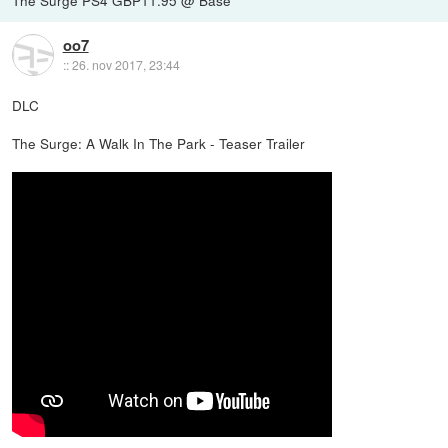
oo7
::
26. nov 2017, 23:44
DLC
The Surge: A Walk In The Park - Teaser Trailer