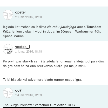
opeter
::
1. mar 2016, 12:30
Izgleda kot mešanica iz filma
s Tomažem
Na robu jutrišnjega dne
Križarjenjem v glavni vlogi in dodanim ščepcem Warhammer 40k:
Space Marine ...
vostok_1
::
1. mar 2016, 18:48
Po prvih par stavkih se mi je zdela fenomenalna ideja, pol pa vidim,
da gre sam še za eno brezvezno akcijo, pa me je minil.
To bi bila zlo kul adventure-blade runner-esque igra.
oo7
::
4. mar 2016, 12:53
The Surge Preview / Vorschau zum Action-RPG