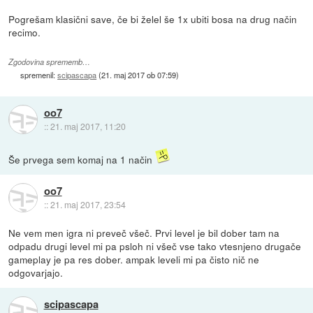
Pogrešam klasični save, če bi želel še 1x ubiti bosa na drug način
recimo.
Zgodovina sprememb…
spremenil:
scipascapa
(
21. maj 2017 ob 07:59
)
oo7
::
21. maj 2017, 11:20
Še prvega sem komaj na 1 način
oo7
::
21. maj 2017, 23:54
Ne vem men igra ni preveč všeč. Prvi level je bil dober tam na
odpadu drugi level mi pa psloh ni všeč vse tako vtesnjeno drugače
gameplay je pa res dober. ampak leveli mi pa čisto nič ne
odgovarjajo.
scipascapa