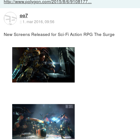
http://www.polygon.com/2015/8/6/9108177...
oo7
::
1. mar 2016, 09:56
New Screens Released for Sci-Fi Action RPG The Surge