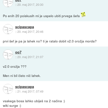
::
20. maj 2017, 20:30
Po enih 20 poiskusih mi je uspelo ubiti prvega šefa
scipascapa
::
20. maj 2017, 20:46
prvi šef je pa ja lahek no? ti je ratalo dobit v2.0 orožja morda?
oo7
::
20. maj 2017, 21:07
v2.0 orožja ???
Men ni bil čisto nič lahek.
scipascapa
::
21. maj 2017, 07:49
vsakega bosa lahko ubiješ na 2 načina :)
wiki surge :)