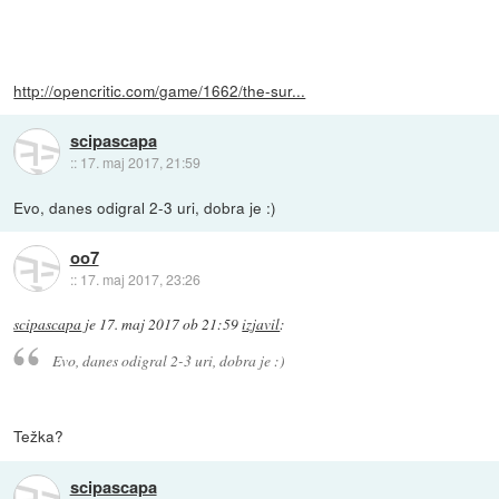
http://opencritic.com/game/1662/the-sur...
scipascapa
::
17. maj 2017, 21:59
Evo, danes odigral 2-3 uri, dobra je :)
oo7
::
17. maj 2017, 23:26
scipascapa
je
17. maj 2017 ob 21:59
izjavil
:
Evo, danes odigral 2-3 uri, dobra je :)
Težka?
scipascapa