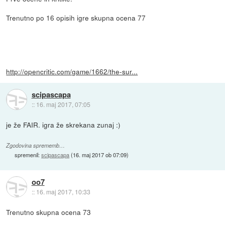
Trenutno po 16 opisih igre skupna ocena 77
http://opencritic.com/game/1662/the-sur...
scipascapa
::
16. maj 2017, 07:05
je že FAIR. igra že skrekana zunaj :)
Zgodovina sprememb…
spremenil:
scipascapa
(
16. maj 2017 ob 07:09
)
oo7
::
16. maj 2017, 10:33
Trenutno skupna ocena 73