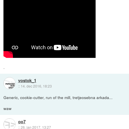
.
vostok_1
::
14. dec 2016, 18:23
Generic, cookie-cutter, run of the mill, tretjeosebna arkada...
waw
oo7
::
26. jan 2017, 13:27