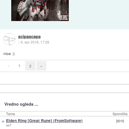
scipascapa
::
6. apr 2018, 17:28
nice :)
«
1
2
»
Vredno ogleda ...
Tema
Sporočila
»
Elden Ring [Great Rune] (FromSoftware)
2010
oo7