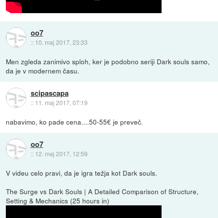
oo7
::
10. maj 2017, 23:33
Men zgleda zanimivo sploh, ker je podobno seriji Dark souls samo,
da je v modernem času.
scipascapa
::
11. maj 2017, 07:19
nabavimo, ko pade cena....50-55€ je preveč.
oo7
::
12. maj 2017, 12:59
V videu celo pravi, da je igra težja kot Dark souls.
The Surge vs Dark Souls | A Detailed Comparison of Structure,
Setting & Mechanics (25 hours in)