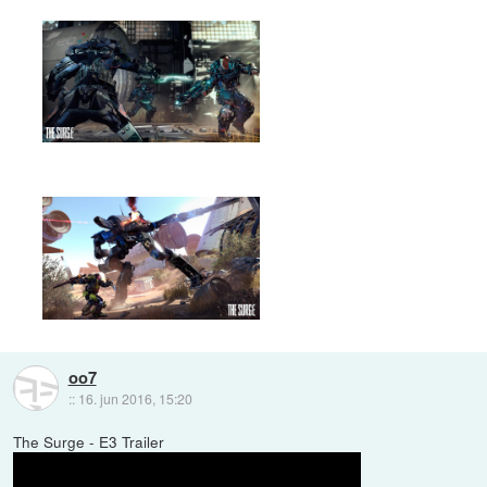
oo7
::
16. jun 2016, 15:20
The Surge - E3 Trailer