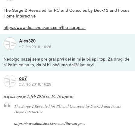
The Surge 2 Revealed for PC and Consoles by Deck13 and Focus
Home Interactive
https://www.dualshockers.com/the-surge-...
Ales320
::
7. feb 2018, 16:26
Nedolgo nazaj sem preigral prvi del in mi je bil špil top. Za drugi del
si želim edino to, da bi bil občutno daljši kot prvi.
oo7
::
7. feb 2018, 16:29
scipascapa
je
7. feb 2018 ob 16:16
izjavil
:
The Surge 2 Revealed for PC and Consoles by Deck13 and Focus
Home Interactive
https://www.dualshockers.com/the-surge-...