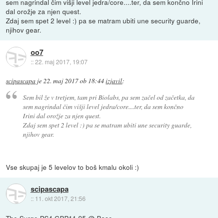
sem nagrindal čim višji level jedra/core....ter, da sem končno Irini
dal orožje za njen quest.
Zdaj sem spet 2 level :) pa se matram ubiti une security guarde,
njihov gear.
oo7
::
22. maj 2017, 19:07
scipascapa
je
22. maj 2017 ob 18:44
izjavil
:
Sem bil že v tretjem, tam pri Biolabs, pa sem začel od začetka, da
sem nagrindal čim višji level jedra/core....ter, da sem končno
Irini dal orožje za njen quest.
Zdaj sem spet 2 level :) pa se matram ubiti une security guarde,
njihov gear.
Vse skupaj je 5 levelov to boš kmalu okoli :)
scipascapa
::
11. okt 2017, 21:56
The Surge PS4 GBP11.95 @ Base