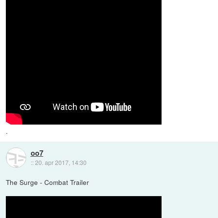
.
oo7
::
20. apr 2017, 14:30
The Surge - Combat Trailer