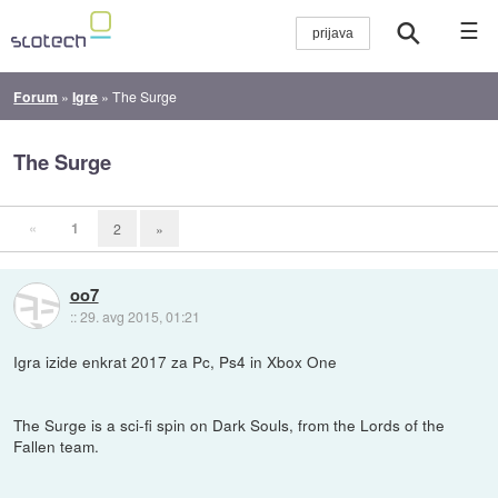
☰
Forum
»
Igre
»
The Surge
The Surge
«
1
2
»
oo7
::
29. avg 2015, 01:21
Igra izide enkrat 2017 za Pc, Ps4 in Xbox One
The Surge is a sci-fi spin on Dark Souls, from the Lords of the
Fallen team.