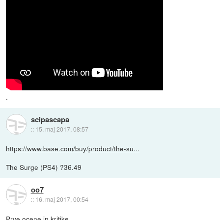
.
scipascapa
::
15. maj 2017, 08:57
https://www.base.com/buy/product/the-su...
The Surge (PS4) ?36.49
oo7
::
16. maj 2017, 00:54
Prve ocene in kritike.