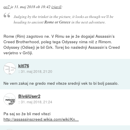
oo7
je
31. maj 2018 ob 18:42
izjavil
:
Judging by the trinket in the picture, it looks as though we'll be
heading to ancient
Rome or Greece
in the next adventure.
Rome (Rim) zagotovo ne. V Rimu se je že dogajal Assassin’s
Creed Brotherhood, poleg tega Odyssey nima nič z Rimom.
Odyssey (Odisej) je bil Grk. Torej bo naslednji Assassin’s Creed
verjetno v Grčiji.
kitl76
::
31. maj 2018, 21:20
Ne vem zakaj ne gredo med viteze srednji vek to bi bolj pasalo.
BivšiUser2
::
31. maj 2018, 21:24
Pa saj so že bli med vitezi
http://assassinscreed.wikia.com/wiki/Kn...