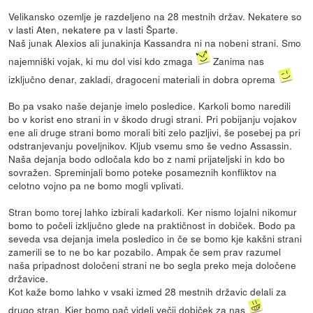
Velikansko ozemlje je razdeljeno na 28 mestnih držav. Nekatere so
v lasti Aten, nekatere pa v lasti Šparte.
Naš junak Alexios ali junakinja Kassandra ni na nobeni strani. Smo
najemniški vojak, ki mu dol visi kdo zmaga
Zanima nas
izključno denar, zakladi, dragoceni materiali in dobra oprema
Bo pa vsako naše dejanje imelo posledice. Karkoli bomo naredili
bo v korist eno strani in v škodo drugi strani. Pri pobijanju vojakov
ene ali druge strani bomo morali biti zelo pazljivi, še posebej pa pri
odstranjevanju poveljnikov. Kljub vsemu smo še vedno Assassin.
Naša dejanja bodo odločala kdo bo z nami prijateljski in kdo bo
sovražen. Spreminjali bomo poteke posameznih konfliktov na
celotno vojno pa ne bomo mogli vplivati.
Stran bomo torej lahko izbirali kadarkoli. Ker nismo lojalni nikomur
bomo to počeli izključno glede na praktičnost in dobiček. Bodo pa
seveda vsa dejanja imela posledico in če se bomo kje kakšni strani
zamerili se to ne bo kar pozabilo. Ampak če sem prav razumel
naša pripadnost določeni strani ne bo segla preko meja določene
državice.
Kot kaže bomo lahko v vsaki izmed 28 mestnih državic delali za
drugo stran. Kjer bomo pač videli večji dobiček za nas