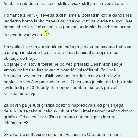
Vsak ima po ducat različnih skillov, vsak skill pa ima več stopenj.
Romanca z NPC-ji seveda tudi ni smela izostati in kot je dandanes
moderno bomo lahko zapeljevali vse po vrsti ne glede na spol. Ker
bomo lahko igrali oba spola to pomeni pederske in lezbične scene
in seveda vse vmes
Razvpitost oziroma notoričnost našega junaka bo seveda tudi ves
čas v igri in skrbno beležila vsa naša kriminalna dejanja, od
ubijanja do kraje.
Ubijanje civilistov ti tokrat ne bo več prineslo Desinhronizacije
ampak boš za to kaznovan z Notoričnimi točkami. Bolj boš
Notoričen več najemniških vojakov in kriminalcev te bo lovilo
naokoli in ves čas poskušalo ubiti. Omenjeno je bilo, da te bo lahko
lovilo tudi po 50 Bounty Hunterjev naenkrat, če boš preveč
kriminalno razvpit.
Za povrh pa je tudi grafika opazno napredovala od prejšnjega
dela, ki je že tako ali tako (kljub puščavi) imel nadpovprečno dobro
grafiko. Odyssey je grafično gledano ena najlepših iger na
letošnjem E3.
Skratka Ubisoftovci so se s tem Assassin's Creedom namenili