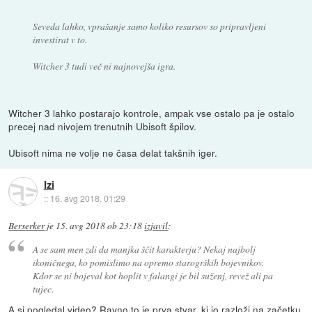
Seveda lahko, vprašanje samo koliko resursov so pripravljeni
investirat v to.
Witcher 3 tudi več ni najnovejša igra.
Witcher 3 lahko postarajo kontrole, ampak vse ostalo pa je ostalo
precej nad nivojem trenutnih Ubisoft špilov.
Ubisoft nima ne volje ne časa delat takšnih iger.
Izi
::
16. avg 2018, 01:29
Berserker
je
15. avg 2018 ob 23:18
izjavil
:
A se sam men zdi da manjka ščit karakterju? Nekaj najbolj
ikoničnega, ko pomislimo na opremo starogrških bojevnikov.
Kdor se ni bojeval kot hoplit v falangi je bil suženj, revež ali pa
tujec.
A si pogledal video? Ravno to je prva stvar, ki jo razloži na začetku