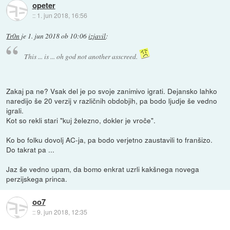
opeter
::
1. jun 2018, 16:56
Tr0n
je
1. jun 2018 ob 10:06
izjavil
:
This ... is ... oh god not another asscreed.
Zakaj pa ne? Vsak del je po svoje zanimivo igrati. Dejansko lahko
naredijo še 20 verzij v različnih obdobjih, pa bodo ljudje še vedno
igrali.
Kot so rekli stari "kuj železno, dokler je vroče".
Ko bo folku dovolj AC-ja, pa bodo verjetno zaustavili to franšizo.
Do takrat pa ...
Jaz še vedno upam, da bomo enkrat uzrli kakšnega novega
perzijskega princa.
oo7
::
9. jun 2018, 12:35