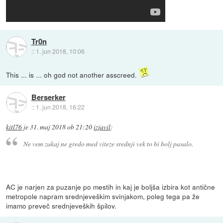
Tr0n
::
1. jun 2018, 10:06
This ... is ... oh god not another asscreed.
Berserker
::
1. jun 2018, 16:22
kitl76
je
31. maj 2018 ob 21:20
izjavil
:
Ne vem zakaj ne gredo med viteze srednji vek to bi bolj pasalo.
AC je narjen za puzanje po mestih in kaj je boljša izbira kot antične
metropole napram srednjeveškim svinjakom, poleg tega pa že
imamo preveč srednjeveških špilov.