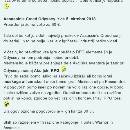
Naslov te teme bo treba močno popraviti. Celo letnica je napačna
izide
Assassin's Creed Odyssey
5. oktobra 2018
Preorder je že na voljo za 60 €.
Tale del bo kot je videti največji preskok v Assassin's Creed seriji
do sedaj. In to na bolje, ker je v igričarski industriji redko videti.
V časih, ko praktično vse igre opuščajo RPG elemente jih je
Odyssey na tem področju močno pridobil.
Medtem ko je bil žanr prejšnjega dela Akcijska avantura je žanr pri
Odysseyu sedaj
Akcijski RPG
Prvič do sedaj bomo lahko na začetku izbirali ali bomo igrali
. Lahko bomo igrali Alexiosa ali pa Kassandro.
moškega ali žensko
V pogovorih bomo imeli po novem na voljo različne opcije, ki bodo
imele različne vplive na zgodbo. Questi se bodo delili na različne
poti in na koncu zgodbe bo več različnih koncev. Pravi RPG torej
Dialogov oziroma pogovorov je v igri kar za 30 ur.
Skilli so razdeljeni v tri različne kategorije: Hunter, Warrior in
Assassin