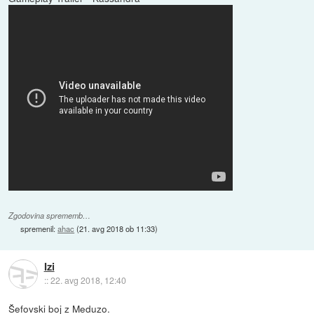
Zgodovina sprememb…
spremenil:
ahac
(
21. avg 2018 ob 11:33
)
Izi
::
22. avg 2018, 12:40
Šefovski boj z Meduzo.