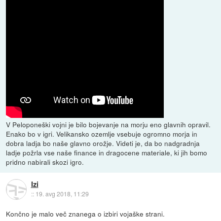
V Peloponeški vojni je bilo bojevanje na morju eno glavnih opravil.
Enako bo v igri. Velikansko ozemlje vsebuje ogromno morja in
dobra ladja bo naše glavno orožje. Videti je, da bo nadgradnja
ladje požrla vse naše finance in dragocene materiale, ki jih bomo
pridno nabirali skozi igro.
Izi
::
19. avg 2018, 11:29
Končno je malo več znanega o izbiri vojaške strani.