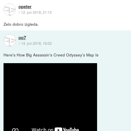
opeter
::
12. jun 2018, 21:13
Zelo dobro izgleda.
oo7
::
14. jun 2018, 16:02
Here's How Big Assassin's Creed Odyssey's Map Is