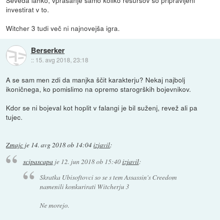
Seveda lahko, vprašanje samo koliko resursov so pripravljeni
investirat v to.
Witcher 3 tudi več ni najnovejša igra.
Berserker
::
15. avg 2018, 23:18
A se sam men zdi da manjka ščit karakterju? Nekaj najbolj
ikoničnega, ko pomislimo na opremo starogrških bojevnikov.
Kdor se ni bojeval kot hoplit v falangi je bil suženj, revež ali pa
tujec.
Zmajc
je
14. avg 2018 ob 14:04
izjavil
:
scipascapa
je
12. jun 2018 ob 15:40
izjavil
:
Skratka Ubisoftovci so se s tem Assassin's Creedom
namenili konkurirati Witcherju 3
Ne morejo.