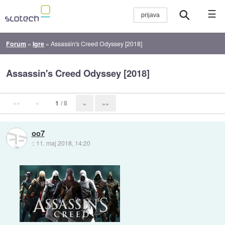
☰
Forum
»
Igre
»
Assassin's Creed Odyssey [2018]
Assassin's Creed Odyssey [2018]
««
«
1
/ 8
»
»»
oo7
::
11. maj 2018, 14:20