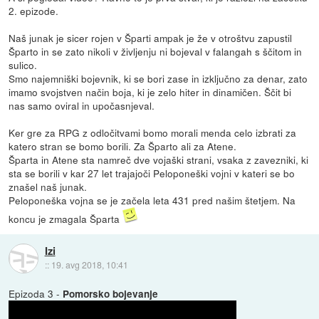
2. epizode.
Naš junak je sicer rojen v Šparti ampak je že v otroštvu zapustil
Šparto in se zato nikoli v življenju ni bojeval v falangah s ščitom in
sulico.
Smo najemniški bojevnik, ki se bori zase in izključno za denar, zato
imamo svojstven način boja, ki je zelo hiter in dinamičen. Ščit bi
nas samo oviral in upočasnjeval.
Ker gre za RPG z odločitvami bomo morali menda celo izbrati za
katero stran se bomo borili. Za Šparto ali za Atene.
Šparta in Atene sta namreč dve vojaški strani, vsaka z zavezniki, ki
sta se borili v kar 27 let trajajoči Peloponeški vojni v kateri se bo
znašel naš junak.
Peloponeška vojna se je začela leta 431 pred našim štetjem. Na
koncu je zmagala Šparta
Izi
::
19. avg 2018, 10:41
Epizoda 3 -
Pomorsko bojevanje