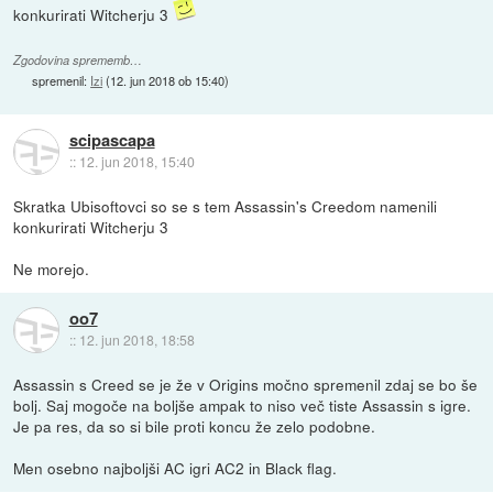
konkurirati Witcherju 3
Zgodovina sprememb…
spremenil:
Izi
(
12. jun 2018 ob 15:40
)
scipascapa
::
12. jun 2018, 15:40
Skratka Ubisoftovci so se s tem Assassin's Creedom namenili
konkurirati Witcherju 3
Ne morejo.
oo7
::
12. jun 2018, 18:58
Assassin s Creed se je že v Origins močno spremenil zdaj se bo še
bolj. Saj mogoče na boljše ampak to niso več tiste Assassin s igre.
Je pa res, da so si bile proti koncu že zelo podobne.
Men osebno najboljši AC igri AC2 in Black flag.