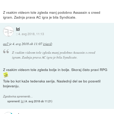
Z vsakim videom tole zgleda manj podobno Assassin s creed
igram. Zadnja prava AC igra je bila Syndicate.
Izi
::
4. avg 2018, 11:13
oo7
je
4. avg 2018 ob 11:07
izjavil
:
Z vsakim videom tole zgleda manj podobno Assassin s creed
igram. Zadnja prava AC igra je bila Syndicate.
Z vsakim videom tole zgleda bolje in bolje. Skoraj čisto pravi RPG
Tole bo kot kaže tedenska serija. Naslednji del se bo posvetil
bojevanju.
Zgodovina sprememb…
spremenil:
Izi
(
4. avg 2018 ob 11:21
)