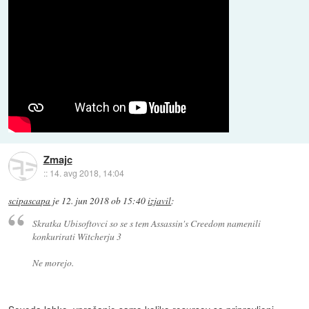
Zmajc
::
14. avg 2018, 14:04
scipascapa
je
12. jun 2018 ob 15:40
izjavil
:
Skratka Ubisoftovci so se s tem Assassin's Creedom namenili
konkurirati Witcherju 3
Ne morejo.