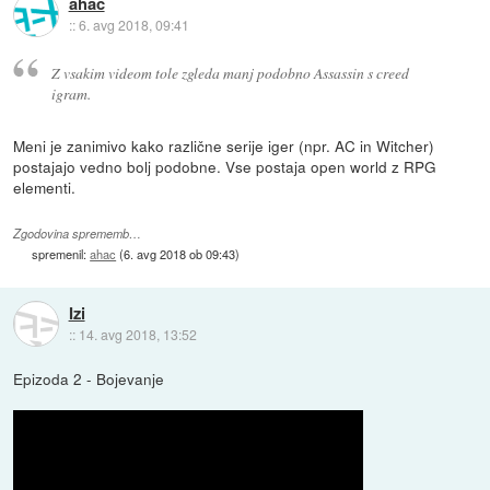
ahac
::
6. avg 2018, 09:41
Z vsakim videom tole zgleda manj podobno Assassin s creed
igram.
Meni je zanimivo kako različne serije iger (npr. AC in Witcher)
postajajo vedno bolj podobne. Vse postaja open world z RPG
elementi.
Zgodovina sprememb…
spremenil:
ahac
(
6. avg 2018 ob 09:43
)
Izi
::
14. avg 2018, 13:52
Epizoda 2 - Bojevanje