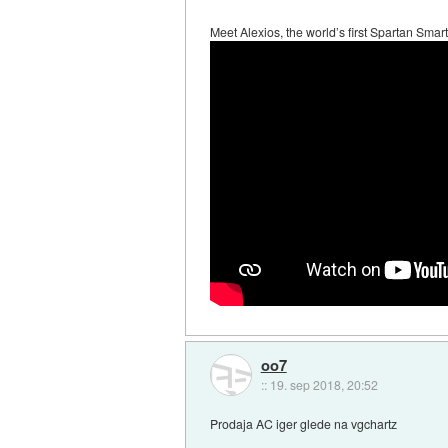
Meet Alexios, the world’s first Spartan Smar
oo7
::
19. sep 2018, 20:52
Prodaja AC iger glede na vgchartz