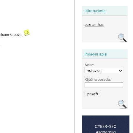
Hitre funkcije
seznam tem
e nisem kupoval
:
Posebni izpisi
Avtor:
Ključna beseda: