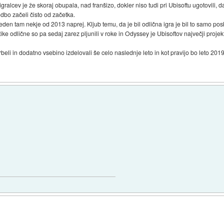
igralcev je že skoraj obupala, nad franšizo, dokler niso tudi pri Ubisoftu ugotovili, da
dbo začeli čisto od začetka.
den tam nekje od 2013 naprej. Kljub temu, da je bil odlična igra je bil to samo posku
ike odlične so pa sedaj zarez pljunili v roke in Odyssey je Ubisoftov največji projek
li in dodatno vsebino izdelovali še celo naslednje leto in kot pravijo bo leto 2019