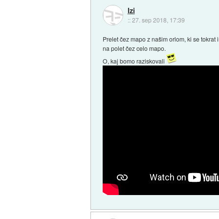
Izi
::
27. sep 2018, 17:39
Prelet čez mapo z našim orlom, ki se tokrat 
na polet čez celo mapo.
O, kaj bomo raziskovali