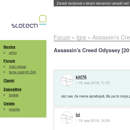
Zaradi ranljivost v strojni denarnici ukradli več
Forum
»
Igre
»
Assassin's Cr
Novice
Assassin's Creed Odyssey [20
arhiv
Forum
mali oglasi
teme zadnjih 24h
kitl76
Članki
::
19. sep 2018, 11:15
Zaposlitve
brskaj
Jaz vse, če mene sprašuješ. Bo pa to moja pr
Ostalo
pravila
Izi
::
19. sep 2018, 14:29