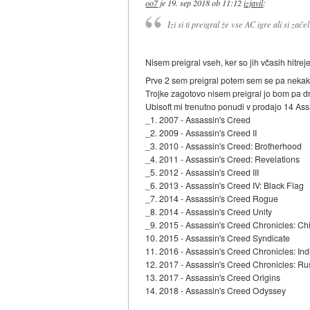
oo7
je
19. sep 2018 ob 11:12
izjavil
:
Izi si ti preigral že vse AC igre ali si začel
Nisem preigral vseh, ker so jih včasih hitreje
Prve 2 sem preigral potem sem se pa nekako
Trojke zagotovo nisem preigral jo bom pa d
Ubisoft mi trenutno ponudi v prodajo 14 As
_1. 2007 - Assassin's Creed
_2. 2009 - Assassin's Creed II
_3. 2010 - Assassin's Creed: Brotherhood
_4. 2011 - Assassin's Creed: Revelations
_5. 2012 - Assassin's Creed III
_6. 2013 - Assassin's Creed IV: Black Flag
_7. 2014 - Assassin's Creed Rogue
_8. 2014 - Assassin's Creed Unity
_9. 2015 - Assassin's Creed Chronicles: Ch
10. 2015 - Assassin's Creed Syndicate
11. 2016 - Assassin's Creed Chronicles: Ind
12. 2017 - Assassin's Creed Chronicles: Ru
13. 2017 - Assassin's Creed Origins
14. 2018 - Assassin's Creed Odyssey