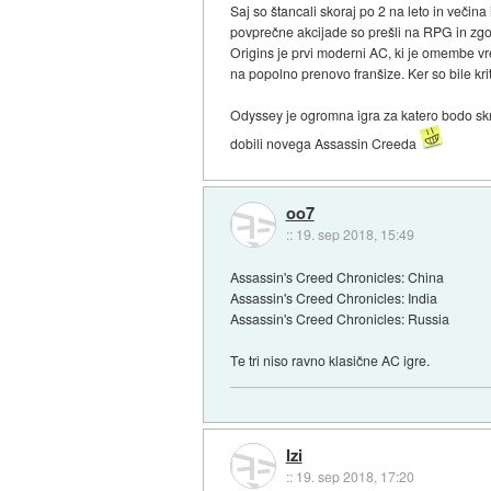
Saj so štancali skoraj po 2 na leto in večina 
povprečne akcijade so prešli na RPG in zgo
Origins je prvi moderni AC, ki je omembe vre
na popolno prenovo franšize. Ker so bile krit
Odyssey je ogromna igra za katero bodo skrbe
dobili novega Assassin Creeda
oo7
::
19. sep 2018, 15:49
Assassin's Creed Chronicles: China
Assassin's Creed Chronicles: India
Assassin's Creed Chronicles: Russia
Te tri niso ravno klasične AC igre.
Izi
::
19. sep 2018, 17:20