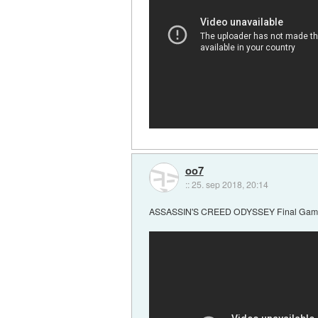
oo7
::
25. sep 2018, 20:14
ASSASSIN'S CREED ODYSSEY Final Gamepl