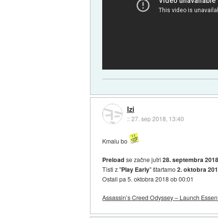
Izi
::
27. sep 2018, 13:40
Kmalu bo
Preload
se začne jutri
28. septembra 2018
Tisti z "
Play Early
" štartamo
2. oktobra 20
Ostali pa 5. oktobra 2018 ob 00:01
Assassin’s Creed Odyssey – Launch Essent