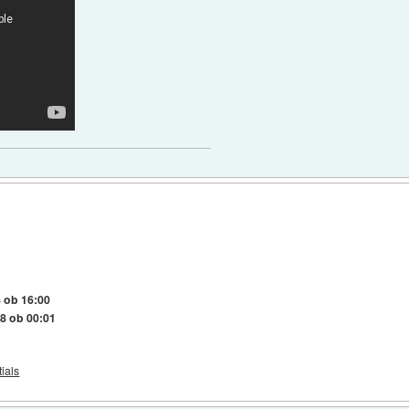
 ob 16:00
18 ob 00:01
ials