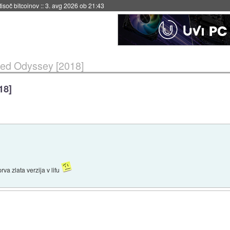
 tisoč bitcoinov
::
3. avg 2026 ob 21:43
eed Odyssey [2018]
18]
va zlata verzija v lifu