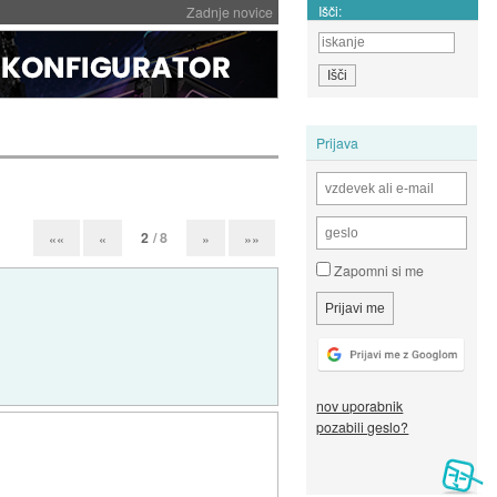
Išči:
Zadnje novice
Prijava
2
/ 8
««
«
»
»»
Zapomni si me
nov uporabnik
pozabili geslo?