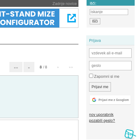
Išči:
Zadnje novice
Prijava
8
/ 8
»
»»
««
«
Zapomni si me
nov uporabnik
pozabili geslo?