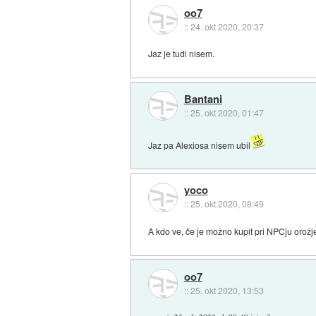
oo7
::
24. okt 2020, 20:37
Jaz je tudi nisem.
Bantani
::
25. okt 2020, 01:47
Jaz pa Alexiosa nisem ubil
yoco
::
25. okt 2020, 08:49
A kdo ve, če je možno kupit pri NPCju orožj
oo7
::
25. okt 2020, 13:53