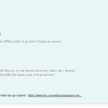
l
:
pri NPCju orožje, ki ga želim? Craftat ga verjetno
AC Odyssey, in vsak ima specifičen meč, sulico, lok, z lastnosti.
ali pa lahko kje kupim orožje, ki bi ga rad imel?
našel kje ga najdeš -
https://www.ign.com/wikis/assassins-cre...