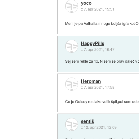
yoco
::
7. apr 2021, 15:51
Meni je pa Valhalla mnogo boljša igra kot 
HappyPills
::
7. apr 2021, 16:47
Sej sem rekle za 1x. Nisem se prav daleč v 
Heroman
::
7. apr 2021, 17:58
Če je Odisey res tako velik špil,pol sem dob
sentiš
::
12. apr 2021, 12:09