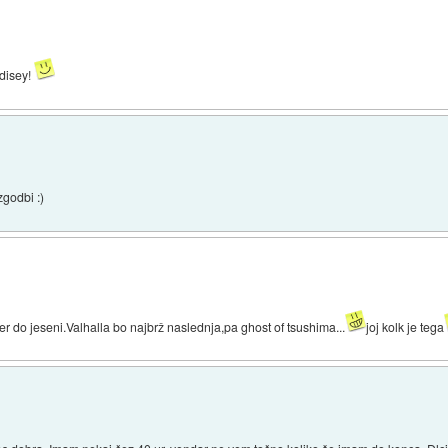
Odisey!
zgodbi :)
er do jeseni.Valhalla bo najbrž naslednja,pa ghost of tsushima...
joj kolk je tega