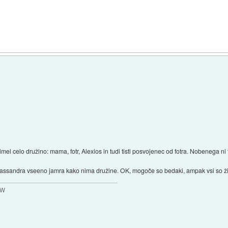
l celo družino: mama, fotr, Alexios in tudi tisti posvojenec od fotra. Nobenega ni t
assandra vseeno jamra kako nima družine. OK, mogoče so bedaki, ampak vsi so živi 
MW