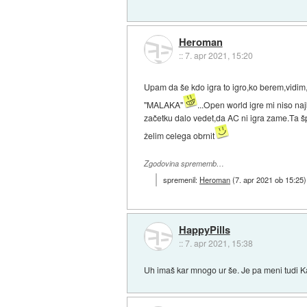
Heroman
::
7. apr 2021, 15:20
Upam da še kdo igra to igro,ko berem,vidim,d
"MALAKA"
...Open world igre mi niso na
začetku dalo vedet,da AC ni igra zame.Ta šp
želim celega obrnit
Zgodovina sprememb…
spremenil:
Heroman
(
7. apr 2021 ob 15:25
)
HappyPills
::
7. apr 2021, 15:38
Uh imaš kar mnogo ur še. Je pa meni tudi Ka