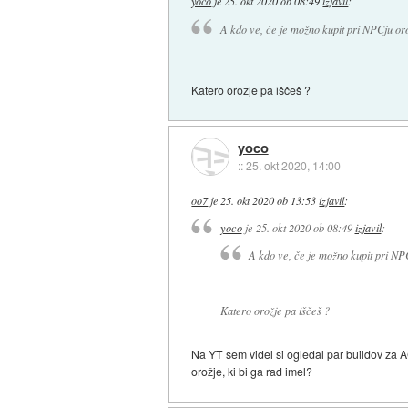
yoco
je
25. okt 2020 ob 08:49
izjavil
:
A kdo ve, če je možno kupit pri NPCju oro
Katero orožje pa iščeš ?
yoco
::
25. okt 2020, 14:00
oo7
je
25. okt 2020 ob 13:53
izjavil
:
yoco
je
25. okt 2020 ob 08:49
izjavil
:
A kdo ve, če je možno kupit pri NPC
Katero orožje pa iščeš ?
Na YT sem videl si ogledal par buildov za AC 
orožje, ki bi ga rad imel?