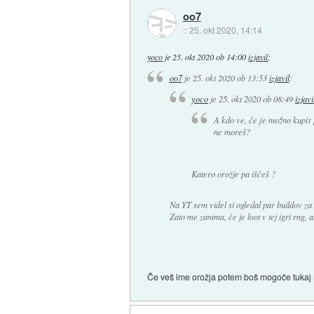
oo7
::
25. okt 2020, 14:14
yoco
je
25. okt 2020 ob 14:00
izjavil
:
oo7
je
25. okt 2020 ob 13:53
izjavil
:
yoco
je
25. okt 2020 ob 08:49
izjavi
A kdo ve, če je možno kupit 
ne moreš?
Katero orožje pa iščeš ?
Na YT sem videl si ogledal par buildov za 
Zato me zanima, če je loot v tej igri rng, 
Če veš ime orožja potem boš mogoče tukaj 