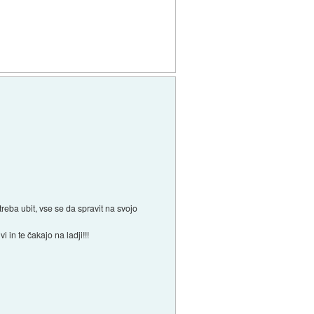
reba ubit, vse se da spravit na svojo
in te čakajo na ladji!!!