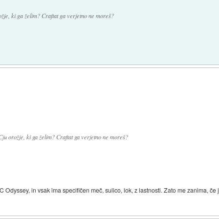
žje, ki ga želim? Craftat ga verjetno ne moreš?
ju orožje, ki ga želim? Craftat ga verjetno ne moreš?
Odyssey, in vsak ima specifičen meč, sulico, lok, z lastnosti. Zato me zanima, če je 