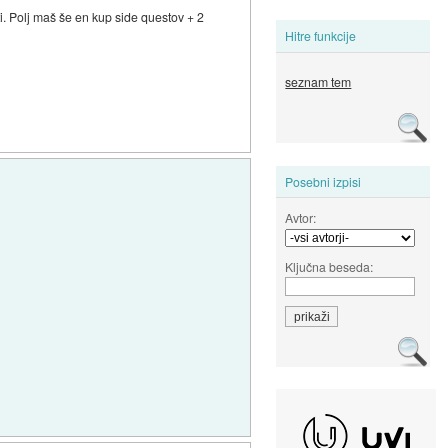
i. Polj maš še en kup side questov + 2
Hitre funkcije
seznam tem
Posebni izpisi
Avtor:
Ključna beseda: