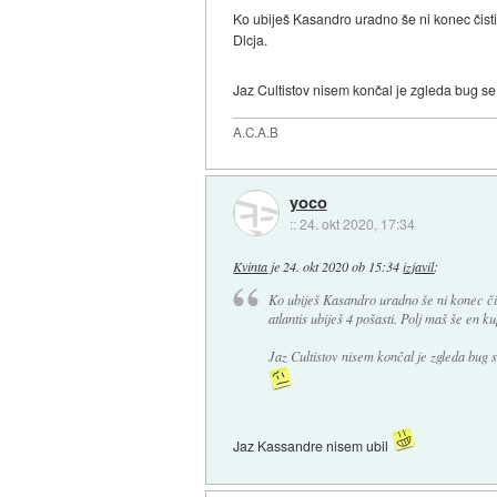
Ko ubiješ Kasandro uradno še ni konec čisti 
Dlcja.
Jaz Cultistov nisem končal je zgleda bug se 
A.C.A.B
yoco
::
24. okt 2020, 17:34
Kvinta
je
24. okt 2020 ob 15:34
izjavil
:
Ko ubiješ Kasandro uradno še ni konec čis
atlantis ubiješ 4 pošasti. Polj maš še en k
Jaz Cultistov nisem končal je zgleda bug s
Jaz Kassandre nisem ubil