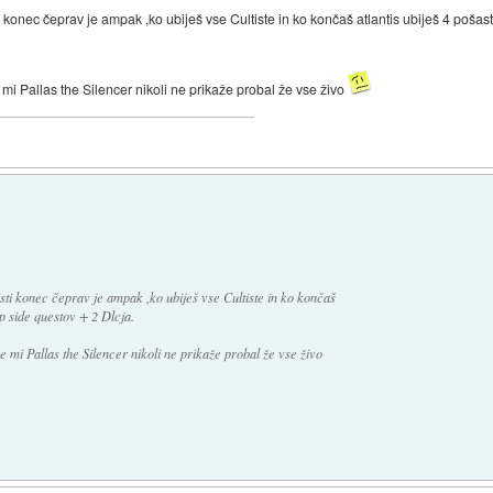
konec čeprav je ampak ,ko ubiješ vse Cultiste in ko končaš atlantis ubiješ 4 pošast
mi Pallas the Silencer nikoli ne prikaže probal že vse živo
ti konec čeprav je ampak ,ko ubiješ vse Cultiste in ko končaš
up side questov + 2 Dlcja.
e mi Pallas the Silencer nikoli ne prikaže probal že vse živo