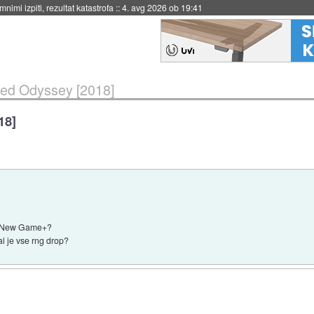
eto za večkratno uporabo
::
4. avg 2026 ob 19:41
eed Odyssey [2018]
18]
vi New Game+?
al je vse rng drop?