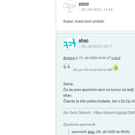
yoco
::
25. okt 2020, 14:42
Super, hvala bom probal!
ahac
::
26. okt 2020, 08:17
Bantani
je
25. okt 2020 ob 01:47
izjavil
:
Jaz pa Alexiosa nisem ubil
Same.
Če se prav spomnim sem na koncu na ladji ime
stran.
Čeprav je bilo potem butasto, ker v DLCju K
Slo-Tech Discord - https://discord.gg/ppCtz
Zgodovina sprememb…
spremenil:
ahac
(
26. okt 2020 ob 08:20
)