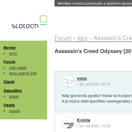
Evropska vesoljska agencija razvija svojo rak
Forum
»
Igre
»
Assassin's Cr
Novice
Assassin's Creed Odyssey [20
arhiv
Forum
mali oglasi
teme zadnjih 24h
yoco
Članki
::
23. okt 2020, 23:12
Zaposlitve
Kdaj igra konča zgodbo? Kadar se ti poja
brskaj
A je možno dobit specifičen rare/legendary 
Ostalo
pravila
Kvinta
::
24. okt 2020, 15:34