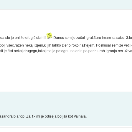
a ste jo eni že drugič obrnili
.Danes sem jo začel igrat.3ure imam za sabo, 3.l
jbolj všeč,razen nekaj izjem,ki jih lahko z eno roko naštejem. Poskušal sem že več l
il je čist nekaj drugega,takoj me je potegnu noter in po parih urah igranja res už
sandra bla top. Za 1x mi je odiseja boljša kot Valhala.