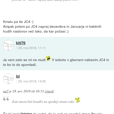
Kmalu pa še JC4 :)
Ampak potem po JC4 naprej decembra in Januarja ni kakšnih
hudih naslovov več tako, da kar počasi ;)
kitl76
::
29. nov 2018, 11:11
Ja vem zato se mi ne mudi
V soboto v glavnem nabavim JC4 in
to bo to do spomladi.
Izi
::
29. nov 2018, 14:30
oo7
je
28. nov 2018 ob 10:51
izjavil
:
Zato mora biti boadlo na spodnji strani roke
Če bi igral
bi vedel, da je nož na spodnji strani Bayeku
Origins