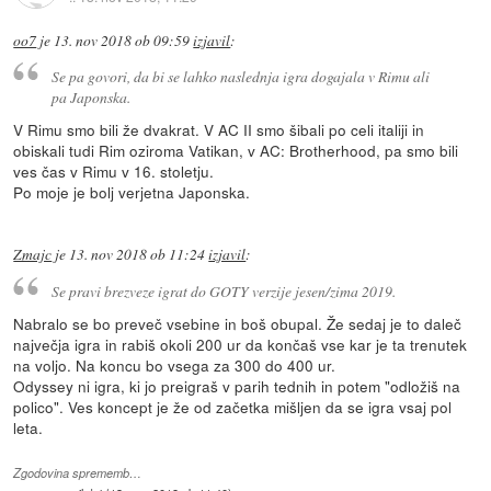
oo7
je
13. nov 2018 ob 09:59
izjavil
:
Se pa govori, da bi se lahko naslednja igra dogajala v Rimu ali
pa Japonska.
V Rimu smo bili že dvakrat. V AC II smo šibali po celi italiji in
obiskali tudi Rim oziroma Vatikan, v AC: Brotherhood, pa smo bili
ves čas v Rimu v 16. stoletju.
Po moje je bolj verjetna Japonska.
Zmajc
je
13. nov 2018 ob 11:24
izjavil
:
Se pravi brezveze igrat do GOTY verzije jesen/zima 2019.
Nabralo se bo preveč vsebine in boš obupal. Že sedaj je to daleč
največja igra in rabiš okoli 200 ur da končaš vse kar je ta trenutek
na voljo. Na koncu bo vsega za 300 do 400 ur.
Odyssey ni igra, ki jo preigraš v parih tednih in potem "odložiš na
polico". Ves koncept je že od začetka mišljen da se igra vsaj pol
leta.
Zgodovina sprememb…