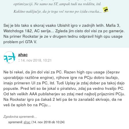
optimizaciji. Ne samo na ST, ampak tudi na redditu, itd.
Kakšno naključje, da je tega več ravno po izidu cracka...
Sej je blo tako s skoraj vsako Ubishit igro v zadnjih letih. Mafia 3,
Watchdogs 1&2, AC serija... Zgleda jim cisto dol visi za pc gamerje.
Na primer Rockstar je ze v drugem tednu odpravil high cpu usage
problem pri GTA V.
ahac
::
14. nov 2018, 10:21
Ne bi rekel, da jim dol visi za PC. Razen high cpu usage (čeprav
uporabljajo različne engine), njihove igre na PCju dobro laufajo,
imajo primeren UI za PC, itd. Tudi Uplay je zdaj dober pa takoj dajo
popuste. Pred leti so še jokal o piratstvu, zdaj pa vedno hvalijo PC.
Od teh velikih AAA publisherjev so zdaj med najbolj prijaznimi PCju.
Na Rockstar igro pa čakaš 2 leti pa še to zanalašč skrivajo, da ne
veš če sploh bo na PCju...
Zgodovina sprememb…
spremenil:
ahac
(
14. nov 2018 ob 10:24
)