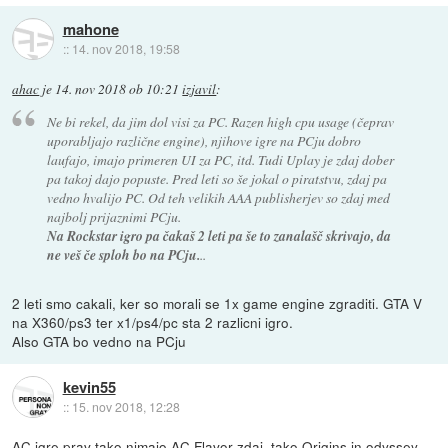
mahone
::
14. nov 2018, 19:58
ahac
je
14. nov 2018 ob 10:21
izjavil
:
Ne bi rekel, da jim dol visi za PC. Razen high cpu usage (čeprav
uporabljajo različne engine), njihove igre na PCju dobro
laufajo, imajo primeren UI za PC, itd. Tudi Uplay je zdaj dober
pa takoj dajo popuste. Pred leti so še jokal o piratstvu, zdaj pa
vedno hvalijo PC. Od teh velikih AAA publisherjev so zdaj med
najbolj prijaznimi PCju.
Na Rockstar igro pa čakaš 2 leti pa še to zanalašč skrivajo, da
ne veš če sploh bo na PCju.
..
2 leti smo cakali, ker so morali se 1x game engine zgraditi. GTA V
na X360/ps3 ter x1/ps4/pc sta 2 razlicni igro.
Also GTA bo vedno na PCju
kevin55
::
15. nov 2018, 12:28
AC igre prav tako nimajo AC Flavor zdaj, tako Origins in odyssey