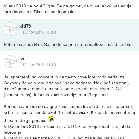
V letu 2019 ne bo AC igre. Se pa govori, da bi se lahko naslednja
igra dogajala v Rimu ali pa Japonska.
kitl76
::
13. nov 2018, 10:18
Potem bolje da Rim. Sej pride še ene par dodatkov naslednje leto.
Izi
::
13. nov 2018, 11:13
Ja, spremenili so koncept in namesto nove igre bodo sedaj za
Odyssey še celo leto izdelovali nove dodatke. Novi šefi (zastonj),
mesečno novi questi (zastonj), potem pa še dva mega DLC-ja
(season pass), ki bosta vsak razdeljena na 3 epizode.
Konec novembra se dvigne level cap na level 70 in novi super šef,
ki bo ta mesec menda okoli 15 metrov visoki Kiklop, ki bo vihtel vsaj
3 metre dolgo gorjačo
V Decembru 2018 se začne prvi DLC, ki bo v epizodah izhajal do
februarja.
V Marcu 2019 se začne drugi DLC, ki bo izhajal do maja 2019