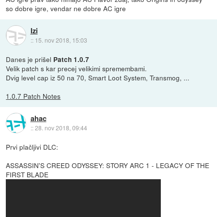
so dobre igre, vendar ne dobre AC igre
Izi
::
15. nov 2018, 15:03
Danes je prišel
Patch 1.0.7
Velik patch s kar precej velikimi spremembami.
Dvig level cap iz 50 na 70, Smart Loot System, Transmog, ...
1.0.7 Patch Notes
ahac
::
28. nov 2018, 09:44
Prvi plačljivi DLC:
ASSASSIN'S CREED ODYSSEY: STORY ARC 1 - LEGACY OF THE
FIRST BLADE