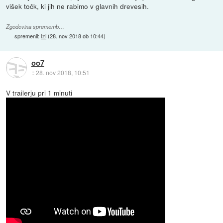
višek točk, ki jih ne rabimo v glavnih drevesih.
Zgodovina sprememb…
spremenil:
Izi
(
28. nov 2018 ob 10:44
)
oo7
::
28. nov 2018, 10:51
V trailerju pri 1 minuti