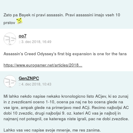
Zato pa Bayek ni pravi assassin. Pravi assassini imajo vseh 10
prstov
oo7
::
3. dec 2018, 16:49
Assassin's Creed Odyssey's first big expansion is one for the fans
https://www.eurogamer.net/articles/2018...
GenZNPC
::
4. dec 2018, 10:43
Mi lahko nekdo napise nekako kronologicno listo ACjev, ki so zunaj
in z zvezdicami oceno 1-10, ocena pa naj ne bo ocena glede na
vse igre, ampak glede na primerjavo med ACji. Recimo najboljsi AC
dobi 10 zvezdic, drugi najboljsi 9. oz. kateri AC vas je najbolj in
najmanj not potegnil, ce katerega niste igrali, pac ne dobi zvezdice.
Lahko vas vec napise svoje mnenje, me res zanima.