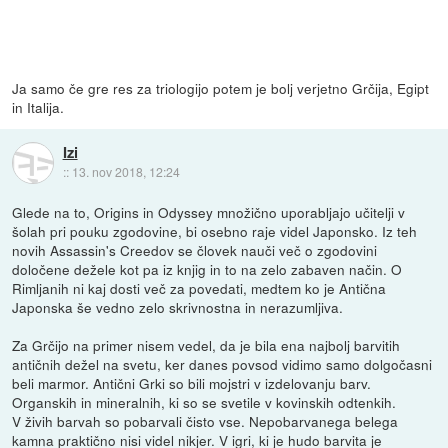
Ja samo če gre res za triologijo potem je bolj verjetno Grčija, Egipt
in Italija.
Izi
::
13. nov 2018, 12:24
Glede na to, Origins in Odyssey množično uporabljajo učitelji v
šolah pri pouku zgodovine, bi osebno raje videl Japonsko. Iz teh
novih Assassin's Creedov se človek nauči več o zgodovini
določene dežele kot pa iz knjig in to na zelo zabaven način. O
Rimljanih ni kaj dosti več za povedati, medtem ko je Antična
Japonska še vedno zelo skrivnostna in nerazumljiva.
Za Grčijo na primer nisem vedel, da je bila ena najbolj barvitih
antičnih dežel na svetu, ker danes povsod vidimo samo dolgočasni
beli marmor. Antični Grki so bili mojstri v izdelovanju barv.
Organskih in mineralnih, ki so se svetile v kovinskih odtenkih.
V živih barvah so pobarvali čisto vse. Nepobarvanega belega
kamna praktično nisi videl nikjer. V igri, ki je hudo barvita je