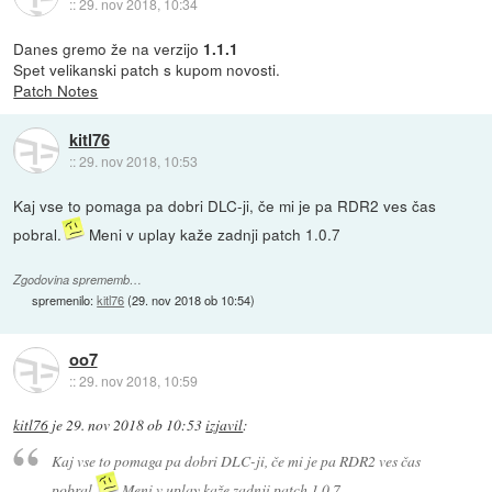
::
29. nov 2018, 10:34
Danes gremo že na verzijo
1.1.1
Spet velikanski patch s kupom novosti.
Patch Notes
kitl76
::
29. nov 2018, 10:53
Kaj vse to pomaga pa dobri DLC-ji, če mi je pa RDR2 ves čas
pobral.
Meni v uplay kaže zadnji patch 1.0.7
Zgodovina sprememb…
spremenilo:
kitl76
(
29. nov 2018 ob 10:54
)
oo7
::
29. nov 2018, 10:59
kitl76
je
29. nov 2018 ob 10:53
izjavil
:
Kaj vse to pomaga pa dobri DLC-ji, če mi je pa RDR2 ves čas
pobral.
Meni v uplay kaže zadnji patch 1.0.7