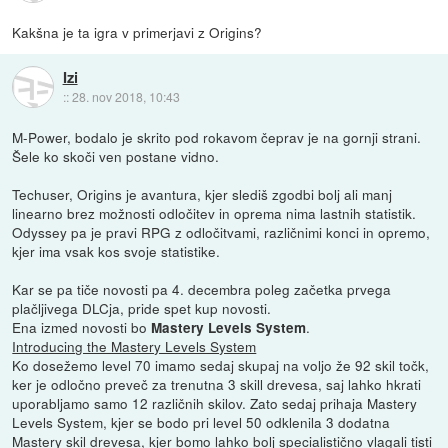
Kakšna je ta igra v primerjavi z Origins?
Izi
::
28. nov 2018, 10:43
M-Power, bodalo je skrito pod rokavom čeprav je na gornji strani.
Šele ko skoči ven postane vidno.
Techuser, Origins je avantura, kjer slediš zgodbi bolj ali manj
linearno brez možnosti odločitev in oprema nima lastnih statistik.
Odyssey pa je pravi RPG z odločitvami, različnimi konci in opremo,
kjer ima vsak kos svoje statistike.
Kar se pa tiče novosti pa 4. decembra poleg začetka prvega
plačljivega DLCja, pride spet kup novosti.
Ena izmed novosti bo
.
Mastery Levels System
Introducing the Mastery Levels System
Ko dosežemo level 70 imamo sedaj skupaj na voljo že 92 skil točk,
ker je odločno preveč za trenutna 3 skill drevesa, saj lahko hkrati
uporabljamo samo 12 različnih skilov. Zato sedaj prihaja Mastery
Levels System, kjer se bodo pri level 50 odklenila 3 dodatna
Mastery skil drevesa, kjer bomo lahko bolj specialistično vlagali tisti