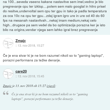
na 100...seveda vseeno kaksne nastavitve sem imel,vedno je blo
pregrevanje cpu ter izklop....potem sem malo googlal in hitro prisel
do resitve,undervoltal sem cpu ter gpu in tako je padla temperatura
za cca 10c na cpu ter gpu...zdaj igram igro ure in ure od 40 do 60
fps na mesanah nastavitvah...nekaj imam medium,nekaj celo
high...drugace pa sem vedel da bo optimizacija porazna ker je isto
bilo na origins,vendar njega sem lahko igral brez pregrevanja
Zmajc
::
13. nov 2018, 15:27
Če je ena stvar ki je ne bom razumel nikoli so to "gaming laptopi",
porazni performans za težke denarje.
care20
::
13. nov 2018, 15:45
Zmajc
je
13. nov 2018 ob 15:27
izjavil
:
Če je ena stvar ki je ne bom razumel nikoli so to "gaming
laptopi", porazni performans za težke denarje.