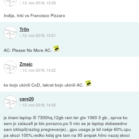
::
13. nov 2018, 13:35
Indija, Inki vs Francisco Pizzaro
Tr0n
::
13. nov 2018, 13:51
AC: Please No More AC.
Zmajc
::
13. nov 2018, 14:22
ko bojo ukinili CoD, takrat bojo ukinili AC.
care20
::
13. nov 2018, 14:35
js imam laptop i5 7300hq,12gb ram ter gtx 1060 3 gb...sprva ko
sem jo zalauafl je blo porazno,po 5 min se je laptop dobesedno
sam izklopil(razlog pregrevanje)...gpu usage je bil nekje 60%,cpu
pa skozi 100%,redko kdaj gre tam na 95 ampak hitro nazaj skoci