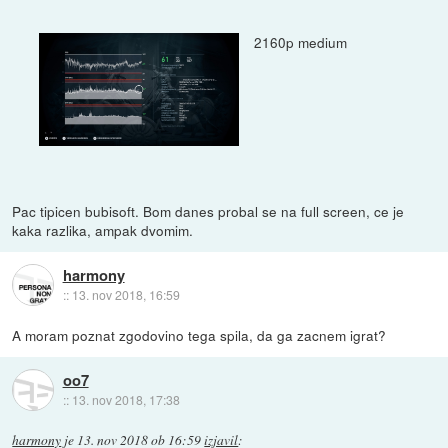
2160p medium
Pac tipicen bubisoft. Bom danes probal se na full screen, ce je
kaka razlika, ampak dvomim.
harmony
::
13. nov 2018, 16:59
A moram poznat zgodovino tega spila, da ga zacnem igrat?
oo7
::
13. nov 2018, 17:38
harmony
je
13. nov 2018 ob 16:59
izjavil
: