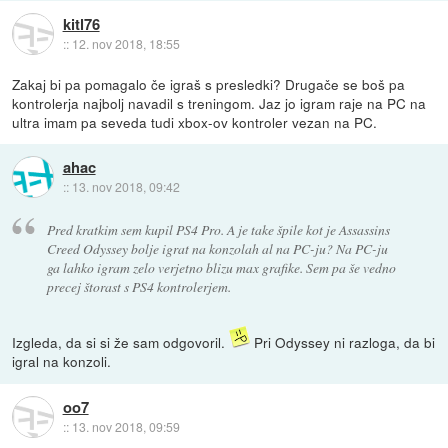
kitl76
::
12. nov 2018, 18:55
Zakaj bi pa pomagalo če igraš s presledki? Drugače se boš pa
kontrolerja najbolj navadil s treningom. Jaz jo igram raje na PC na
ultra imam pa seveda tudi xbox-ov kontroler vezan na PC.
ahac
::
13. nov 2018, 09:42
Pred kratkim sem kupil PS4 Pro. A je take špile kot je Assassins
Creed Odyssey bolje igrat na konzolah al na PC-ju? Na PC-ju
ga lahko igram zelo verjetno blizu max grafike. Sem pa še vedno
precej štorast s PS4 kontrolerjem.
Izgleda, da si si že sam odgovoril.
Pri Odyssey ni razloga, da bi
igral na konzoli.
oo7
::
13. nov 2018, 09:59