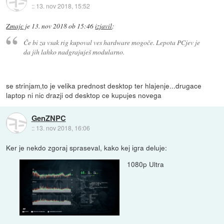
::
13. nov 2018, 15:52
Zmajc
je
13. nov 2018 ob 15:46
izjavil
:
Če bi za vsak rig kupoval ves hardware mogoče. Lepota PCjev je
da jih lahko nadgrajuješ modularno.
se strinjam,to je velika prednost desktop ter hlajenje...drugace
laptop ni nic drazji od desktop ce kupujes novega
GenZNPC
::
13. nov 2018, 16:06
Ker je nekdo zgoraj spraseval, kako kej igra deluje:
1080p Ultra