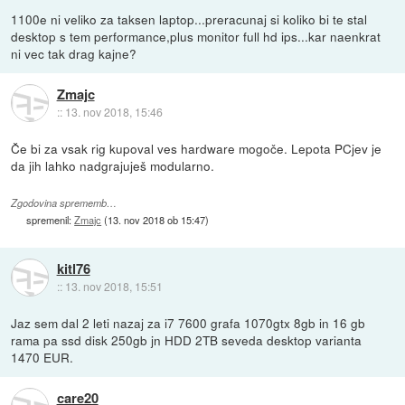
1100e ni veliko za taksen laptop...preracunaj si koliko bi te stal
desktop s tem performance,plus monitor full hd ips...kar naenkrat
ni vec tak drag kajne?
Zmajc
::
13. nov 2018, 15:46
Če bi za vsak rig kupoval ves hardware mogoče. Lepota PCjev je
da jih lahko nadgrajuješ modularno.
Zgodovina sprememb…
spremenil:
Zmajc
(
13. nov 2018 ob 15:47
)
kitl76
::
13. nov 2018, 15:51
Jaz sem dal 2 leti nazaj za i7 7600 grafa 1070gtx 8gb in 16 gb
rama pa ssd disk 250gb jn HDD 2TB seveda desktop varianta
1470 EUR.
care20