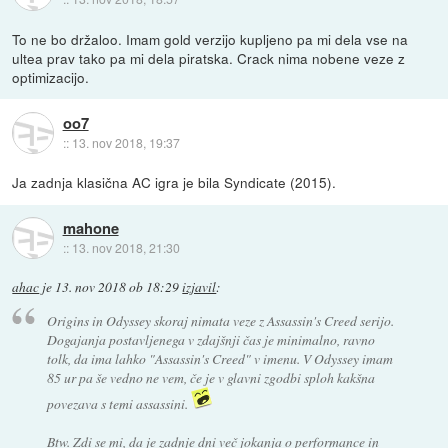
To ne bo držaloo. Imam gold verzijo kupljeno pa mi dela vse na
ultea prav tako pa mi dela piratska. Crack nima nobene veze z
optimizacijo.
oo7
::
13. nov 2018, 19:37
Ja zadnja klasična AC igra je bila Syndicate (2015).
mahone
::
13. nov 2018, 21:30
ahac
je
13. nov 2018 ob 18:29
izjavil
:
Origins in Odyssey skoraj nimata veze z Assassin's Creed serijo.
Dogajanja postavljenega v zdajšnji čas je minimalno, ravno
tolk, da ima lahko "Assassin's Creed" v imenu. V Odyssey imam
85 ur pa še vedno ne vem, če je v glavni zgodbi sploh kakšna
povezava s temi assassini.
Btw. Zdi se mi, da je zadnje dni več jokanja o performance in