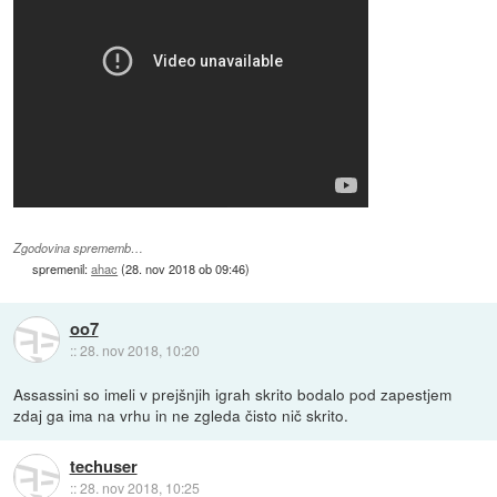
Zgodovina sprememb…
spremenil:
ahac
(
28. nov 2018 ob 09:46
)
oo7
::
28. nov 2018, 10:20
Assassini so imeli v prejšnjih igrah skrito bodalo pod zapestjem
zdaj ga ima na vrhu in ne zgleda čisto nič skrito.
techuser
::
28. nov 2018, 10:25