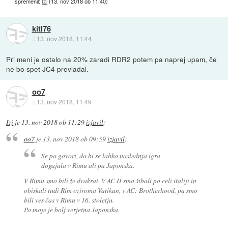
spremenil:
Izi
(
13. nov 2018 ob 11:40
)
kitl76
::
13. nov 2018, 11:44
Pri meni je ostalo na 20% zaradi RDR2 potem pa naprej upam, če
ne bo spet JC4 prevladal.
oo7
::
13. nov 2018, 11:49
Izi
je
13. nov 2018 ob 11:29
izjavil
:
oo7
je
13. nov 2018 ob 09:59
izjavil
:
Se pa govori, da bi se lahko naslednja igra
dogajala v Rimu ali pa Japonska.
V Rimu smo bili že dvakrat. V AC II smo šibali po celi italiji in
obiskali tudi Rim oziroma Vatikan, v AC: Brotherhood, pa smo
bili ves čas v Rimu v 16. stoletju.
Po moje je bolj verjetna Japonska.