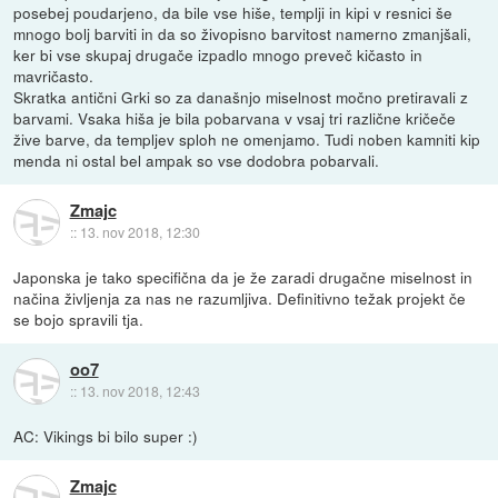
posebej poudarjeno, da bile vse hiše, templji in kipi v resnici še
mnogo bolj barviti in da so živopisno barvitost namerno zmanjšali,
ker bi vse skupaj drugače izpadlo mnogo preveč kičasto in
mavričasto.
Skratka antični Grki so za današnjo miselnost močno pretiravali z
barvami. Vsaka hiša je bila pobarvana v vsaj tri različne kričeče
žive barve, da templjev sploh ne omenjamo. Tudi noben kamniti kip
menda ni ostal bel ampak so vse dodobra pobarvali.
Zmajc
::
13. nov 2018, 12:30
Japonska je tako specifična da je že zaradi drugačne miselnost in
načina življenja za nas ne razumljiva. Definitivno težak projekt če
se bojo spravili tja.
oo7
::
13. nov 2018, 12:43
AC: Vikings bi bilo super :)
Zmajc