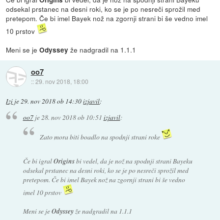
odsekal prstanec na desni roki, ko se je po nesreči sprožil med
pretepom. Če bi imel Bayek nož na zgornji strani bi še vedno imel
10 prstov
Meni se je
že nadgradil na 1.1.1
Odyssey
oo7
::
29. nov 2018, 18:00
Izi
je
29. nov 2018 ob 14:30
izjavil
:
oo7
je
28. nov 2018 ob 10:51
izjavil
:
Zato mora biti boadlo na spodnji strani roke
Če bi igral
Origins
bi vedel, da je nož na spodnji strani Bayeku
odsekal prstanec na desni roki, ko se je po nesreči sprožil med
pretepom. Če bi imel Bayek nož na zgornji strani bi še vedno
imel 10 prstov
Meni se je
Odyssey
že nadgradil na 1.1.1