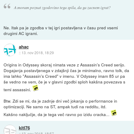
A moram poznat zgodovino tega spila, da ga zacnem igrat?
Ne. Itak pa je zgodba v tej igri postavljena v času pred vsemi
drugimi AC igrami.
ahac
::
13. nov 2018, 18:29
Origins in Odyssey skoraj nimata veze z Assassin's Creed serijo.
Dogajanja postavljenega v zdajšnji čas je minimalno, ravno tolk, da
ima lahko "Assassin's Creed" v imenu. V Odyssey imam 85 ur pa
še vedno ne vem, če je v glavni zgodbi sploh kakšna povezava s
temi assassini.
Btw. Zdi se mi, da je zadnje dni več jokanja o performance in
optimizaciji. Ne samo na ST, ampak tudi na redditu, itd.
Kakšno naključje, da je tega več ravno po izidu cracka...
kitl76
::
13. nov 2018, 18:57