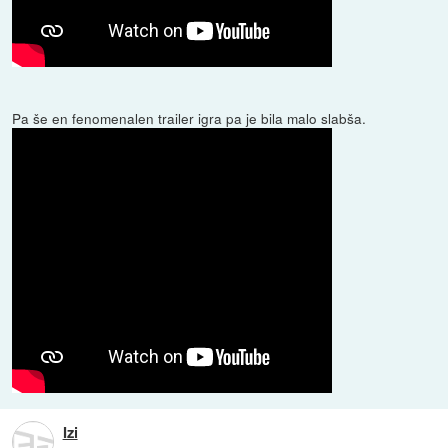
Pa še en fenomenalen trailer igra pa je bila malo slabša.
Izi