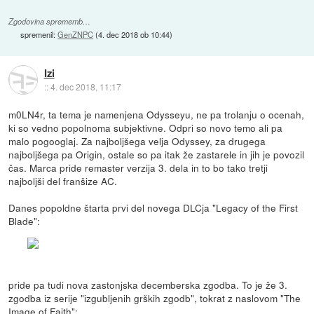
Zgodovina sprememb…
spremenil:
GenZNPC
(
4. dec 2018 ob 10:44
)
Izi
::
4. dec 2018, 11:17
m0LN4r, ta tema je namenjena Odysseyu, ne pa trolanju o ocenah,
ki so vedno popolnoma subjektivne. Odpri so novo temo ali pa
malo pogooglaj. Za najboljšega velja Odyssey, za drugega
najboljšega pa Origin, ostale so pa itak že zastarele in jih je povozil
čas. Marca pride remaster verzija 3. dela in to bo tako tretji
najboljši del franšize AC.
Danes popoldne štarta prvi del novega DLCja "Legacy of the First
Blade":
pride pa tudi nova zastonjska decemberska zgodba. To je že 3.
zgodba iz serije "izgubljenih grških zgodb", tokrat z naslovom "The
Image of Faith":