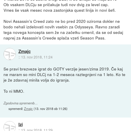
Ob vsakem DLCju se pričakuje tudi nov dvig za level cap.
Vmes še vsak mesec nova zastonjska quest linija in novi šefi.
Novi Assassin's Creed zato ne bo pred 2020 oziroma dokler ne
bodo nehali izdelovati novih vsebin za Odysseya. Ravno zaradi
tega novega koncepta sem že na začetku omenil, da se od sedaj
naprej za Assassin's Creede splača vzeti Season Pass.
Zmajc
::
13. nov 2018, 11:24
Se pravi brezveze igrat do GOTY verzije jesen/zima 2019. Če kaj
ne maram so mini DLCj na 1-2 meseca raztegnjeni na 1 leto. Ko te
je že zdavnaj minila volja do igranja.
To ni MMO.
Zgodovina sprememb…
spremenil:
Zmajc
(
13. nov 2018 ob 11:26
)
Izi
::
13. nov 2018, 11:29