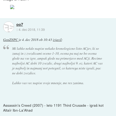
oo7
::
4. dec 2018, 11:39
GenZNPC
je
4. dec 2018 ob 10:43
izjavil
:
Mi lahko nekdo napise nekako kronologicno listo ACjev, ki so
zunaj in z zvezdicami oceno 1-10, ocena pa naj ne bo ocena
glede na vse igre, ampak glede na primerjavo med ACji. Recimo
najboljsi AC dobi 10 zvezdic, drugi najboljsi 9. oz. kateri AC vas
je najbolj in najmanj not potegnil, ce katerega niste igrali, pac
ne dobi zvezdice.
Lahko vas vec napise svoje mnenje, me res zanima.
Assassin's Creed (2007) - leto 1191 Third Crusade - igraš kot
Altaïr Ibn-La'Ahad