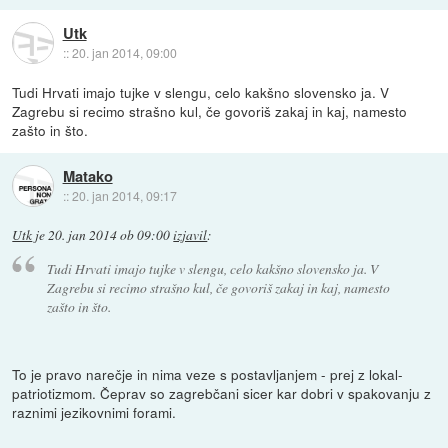
Utk
::
20. jan 2014, 09:00
Tudi Hrvati imajo tujke v slengu, celo kakšno slovensko ja. V
Zagrebu si recimo strašno kul, če govoriš zakaj in kaj, namesto
zašto in što.
Matako
::
20. jan 2014, 09:17
Utk
je
20. jan 2014 ob 09:00
izjavil
:
Tudi Hrvati imajo tujke v slengu, celo kakšno slovensko ja. V
Zagrebu si recimo strašno kul, če govoriš zakaj in kaj, namesto
zašto in što.
To je pravo narečje in nima veze s postavljanjem - prej z lokal-
patriotizmom. Čeprav so zagrebčani sicer kar dobri v spakovanju z
raznimi jezikovnimi forami.