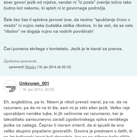
sicer govori jezik od rojstva, vendar ni "iz posla" zvenijo točno tako
čudno kot nekomu, ki sploh ni iz govornega področja.
Šele čez čas ti splošna javnost izve, da recimo "spuščanje črvov v
mrežo" ni nujno neka čudaška oblika ribolova. In še več, da se celo
"ribolov" ne dogaja nujno na vodnih površinah!
Čari pomena skritega v kontekstu. Jezik je le kanal za prenos.
Zgodovina sprememb…
spremenil:
Matako
(
16. jan 2014 ob 20:12
)
Unknown_001
::
16. jan 2014, 20:25
Eh, angleščina, pa to. Nisem je nikoli preveč maral, pa ne, da ne
razumem, pa da mi ne bi šla, sam mi je zelo siten jezik. Veliko raje
uporabljam nemške tujke, ki jih večinoma vsi razumemo, kar je
takoalitako samoumevno zaradi zgodovinskega vpliva nemškega
jezika na našega. Čeprav ti moram omenit, da si spustil še eno
veliko skupino popačeno govorečih. Govora je predvsem o tistih, ki
se jim balkanski izrazi bolj dopadejo, ker se po njihovo bolje slišijo