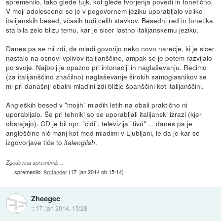
spremenilo, tako glede tujk, kot glede tvorjenja povedi in fonetično.
V moji adolescenci se je v pogovornem jeziku uporabljalo veliko
italijanskih besed, včasih tudi celih stavkov. Besedni red in fonetika
sta bila zelo blizu temu, kar je sicer lastno italijanskemu jeziku.
Danes pa se mi zdi, da mladi govorijo neko novo narečje, ki je sicer
nastalo na osnovi vplivov italijanščine, ampak se je potem razvijalo
po svoje. Najbolj je opazno pri intonaciji in naglaševanju. Recimo
(za italijanščino značilno) naglaševanje širokih samoglasnikov se
mi pri današnji obalni mladini zdi bližje španščini kot italijanščini.
Angleških besed v "mojih" mladih letih na obali praktično ni
uporabljalo. Še pri tehniki so se uporabljali italijanski izrazi (kjer
obstajajo). CD je bil npr. "čidi", televizija "tivú" ... danes pa je
angleščine nič manj kot med mladimi v Ljubljani, le da je kar se
izgovorjave tiče to
.
italenglish
Zgodovina sprememb…
spremenilo:
Arctander
(
17. jan 2014 ob 15:14
)
Zheegec
::
17. jan 2014, 15:28