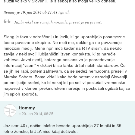
služili vojsko v Sloveniji, je s seboj niso mogli veliko odnesti.
ttommy
je
19. jan 2014 ob 21:41
izjavil
:
Jaz bi rekel vse v mejah normale, preveč je pa preveč.
Sleng je faza v odraščanju in jezik, ki ga uporabljajo posamezne
tesno povezane skupine. Ne moti me, dokler ga ne povzamejo
množični mediji. Mene npr. moti kadar na RTV slišim, da nekdo
zavija v neki svoji ljubljanščini izven konteksta, ki to narečje
zahteva. Javni medij, katerega poslanstvo je posredovanje
informacij *vsem* v državi bi se lahko držal nekih standardov. Če
se jih ne rabi, potem zahtevam, da se sedež nemudoma preseli v
Mursko Soboto. Bomo videli kako bodo potem v osrednji Sloveniji
potem ljudje srečni, ko bi nekaj let po selitvi poslušali vremensko
napoved v klenem prekmurskem narečju in poskušali ugibati kaj se
jim sploh sporoča.
ttommy
::
20. jan 2014, 08:25
Jaz sem 40+, dočim takšne besede uporabljajo 27 letniki in 35
letne ženske, ki JLA niso kdaj doživele.