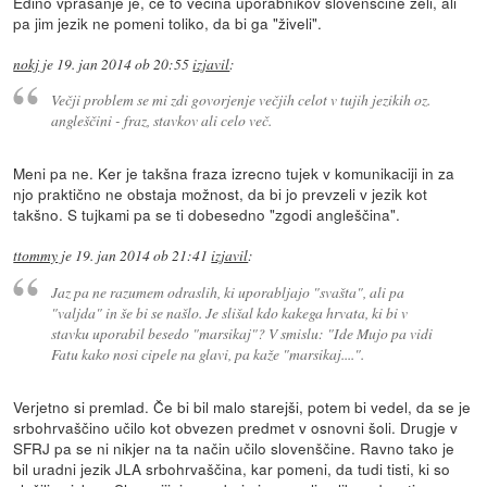
Edino vprašanje je, če to večina uporabnikov slovenščine želi, ali
pa jim jezik ne pomeni toliko, da bi ga "živeli".
nokj
je
19. jan 2014 ob 20:55
izjavil
:
Večji problem se mi zdi govorjenje večjih celot v tujih jezikih oz.
angleščini - fraz, stavkov ali celo več.
Meni pa ne. Ker je takšna fraza izrecno tujek v komunikaciji in za
njo praktično ne obstaja možnost, da bi jo prevzeli v jezik kot
takšno. S tujkami pa se ti dobesedno "zgodi angleščina".
ttommy
je
19. jan 2014 ob 21:41
izjavil
:
Jaz pa ne razumem odraslih, ki uporabljajo "svašta", ali pa
"valjda" in še bi se našlo. Je slišal kdo kakega hrvata, ki bi v
stavku uporabil besedo "marsikaj"? V smislu: "Ide Mujo pa vidi
Fatu kako nosi cipele na glavi, pa kaže "marsikaj....".
Verjetno si premlad. Če bi bil malo starejši, potem bi vedel, da se je
srbohrvaščino učilo kot obvezen predmet v osnovni šoli. Drugje v
SFRJ pa se ni nikjer na ta način učilo slovenščine. Ravno tako je
bil uradni jezik JLA srbohrvaščina, kar pomeni, da tudi tisti, ki so