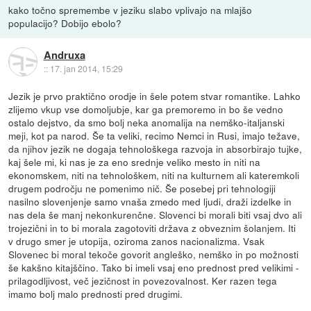
kako točno spremembe v jeziku slabo vplivajo na mlajšo
populacijo? Dobijo ebolo?
Andruxa
::
17. jan 2014, 15:29
Jezik je prvo praktično orodje in šele potem stvar romantike. Lahko
zlijemo vkup vse domoljubje, kar ga premoremo in bo še vedno
ostalo dejstvo, da smo bolj neka anomalija na nemško-italjanski
meji, kot pa narod. Še ta veliki, recimo Nemci in Rusi, imajo težave,
da njihov jezik ne dogaja tehnološkega razvoja in absorbirajo tujke,
kaj šele mi, ki nas je za eno srednje veliko mesto in niti na
ekonomskem, niti na tehnološkem, niti na kulturnem ali kateremkoli
drugem področju ne pomenimo nič. Še posebej pri tehnologiji
nasilno slovenjenje samo vnaša zmedo med ljudi, draži izdelke in
nas dela še manj nekonkurenčne. Slovenci bi morali biti vsaj dvo ali
trojezični in to bi morala zagotoviti država z obveznim šolanjem. Iti
v drugo smer je utopija, oziroma zanos nacionalizma. Vsak
Slovenec bi moral tekoče govorit angleško, nemško in po možnosti
še kakšno kitajščino. Tako bi imeli vsaj eno prednost pred velikimi -
prilagodljivost, več jezičnost in povezovalnost. Ker razen tega
imamo bolj malo prednosti pred drugimi.