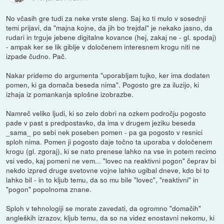
No včasih gre tudi za neke vrste sleng. Saj ko ti mulo v sosednji
temi prijavi, da "majna kojne, da jih bo trejdal" je nekako jasno, da
rudari in trguje jebene digitalne kovance (hej, zakaj ne - gl. spodaj)
- ampak ker se lik giblje v določenem interesnem krogu niti ne
izpade čudno. Pač.
Nakar pridemo do argumenta "uporabljam tujko, ker ima dodaten
pomen, ki ga domača beseda nima". Pogosto gre za iluzijo, ki
izhaja iz pomankanja splošne izobrazbe.
Namreč veliko ljudi, ki so zelo dobri na ozkem področju pogosto
pade v past s predpostavko, da ima v drugem jeziku beseda
_sama_ po sebi nek poseben pomen - pa ga pogosto v resnici
sploh nima. Pomen ji pogosto daje točno ta uporaba v določenem
krogu (gl. zgoraj), ki se nato prenese lahko na vse in potem recimo
vsi vedo, kaj pomeni ne vem... "lovec na reaktivni pogon" čeprav bi
nekdo izpred druge svetovne vojne lahko ugibal dneve, kdo bi to
lahko bil - in to kljub temu, da so mu bile "lovec", "reaktivni" in
"pogon" popolnoma znane.
Sploh v tehnologiji se morate zavedati, da ogromno "domačih"
angleških izrazov, kljub temu, da so na videz enostavni nekomu, ki