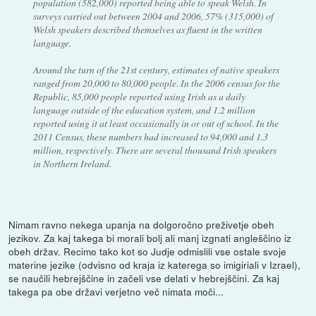
population (582,000) reported being able to speak Welsh. In
surveys carried out between 2004 and 2006, 57% (315,000) of
Welsh speakers described themselves as fluent in the written
language.
Around the turn of the 21st century, estimates of native speakers
ranged from 20,000 to 80,000 people. In the 2006 census for the
Republic, 85,000 people reported using Irish as a daily
language outside of the education system, and 1.2 million
reported using it at least occasionally in or out of school. In the
2011 Census, these numbers had increased to 94,000 and 1.3
million, respectively. There are several thousand Irish speakers
in Northern Ireland.
Nimam ravno nekega upanja na dolgoročno preživetje obeh
jezikov. Za kaj takega bi morali bolj ali manj izgnati angleščino iz
obeh držav. Recimo tako kot so Judje odmislili vse ostale svoje
materine jezike (odvisno od kraja iz katerega so imigiriali v Izrael),
se naučili hebrejščine in začeli vse delati v hebrejščini. Za kaj
takega pa obe državi verjetno več nimata moči...