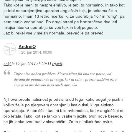
Tako kot je meni to nesprejemljivo, je tebi to normalno. In tako kot
je tebi nesprejemljiva uporaba angleških tujk, je nekomu čisto
normalno. Imam 13 letno hčerko, ki že uporablja "lol" in "omg", pa
sem nanjo vedno hud. Po drugi strani pa bratrančeva dve leti
mlajša hčerka uporablja še več tujk in bolj pogosto.
Jaz bi rekel vse v mejah normale, preveč je pa preveč.
AndrejO
::
20. jan 2014, 00:00
nokj
je
19. jan 2014 ob 20:55
izjavil
:
Tujke niso noben problem. Slovenščina jih ima vse polno, od
divana do pomaranče in vsega, kar ni bilo v praslovanščini oz. s
čem niso praslovani niso imeli opravka.
Njihova problematičnost je odvisna od tega, kako bogat je jezik in
koliko želje po njegovem ohranjanju imajo tisti, ki ga aktivno
uporabljajo. V nemščini tudi ni bilo avtomobila, kot v angleščini ni
bilo letala. Tako, kot se lahko v vsakem jeziku tvori nove besede,
se jih lahko tvori tudi v slovenščini. Za to ni nikakršne ovire.