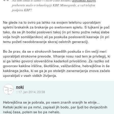
Na tem linku si lahko v (sicer čisto solidni)
diplomski nalogi
preberete malo o tehnologiji KBP. Mimogrede, a vaš telefon
podpira KBP?
Ne glede na to oviro pa lahko na svojem telefonu uporabljam
spletni brskalnik za brskanje po svetovnem spletu. S tujkami je pač
tako, da se jih bodisi posloveni takoj (in pri temu požre nekaj slabe
volje tvojih somišljenikov) ali pa poskuša posloveniti kasneje (in pri
temu požeti neodobravanje skoraj celotnih generacij).
Bo že prav, da se v strokovnih besedilih poskuša v čim večji meri
uporabljati strokovne prevode. Vihanje nosu nad tem je privilegij, ki
si ga lahko govorci slovenščine kadarkoli privoščimo. Za razliko od
govorcev kakšne irščine, škotščine, valižanščine, hebrejščine in še
kakšnega jezika, ki se ga je po stoletjih zanemarjanja znova začelo
uporabljati v vseh vidikih življenja.
nokj
::
17. jan 2014, 23:38
Hebrejščina se je pobrala, po vsem znanih sranjih te etnije...
Keltski jeziki so pa mrtvi, zapisali jih bodo, par ljudi bo dvojezičnih
nekaj časa, potem se bo pa nehalo.