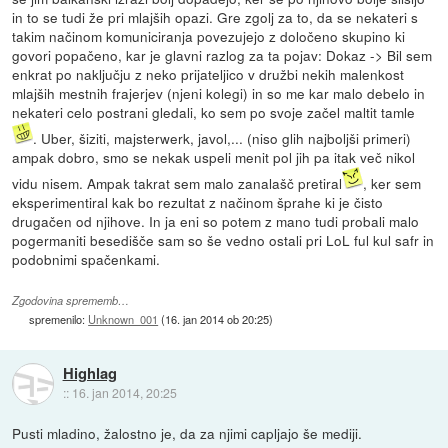
in to se tudi že pri mlajših opazi. Gre zgolj za to, da se nekateri s
takim načinom komuniciranja povezujejo z določeno skupino ki
govori popačeno, kar je glavni razlog za ta pojav: Dokaz -> Bil sem
enkrat po naključju z neko prijateljico v družbi nekih malenkost
mlajših mestnih frajerjev (njeni kolegi) in so me kar malo debelo in
nekateri celo postrani gledali, ko sem po svoje začel maltit tamle
. Uber, šiziti, majsterwerk, javol,... (niso glih najboljši primeri)
ampak dobro, smo se nekak uspeli menit pol jih pa itak več nikol
vidu nisem. Ampak takrat sem malo zanalašč pretiral
, ker sem
eksperimentiral kak bo rezultat z načinom šprahe ki je čisto
drugačen od njihove. In ja eni so potem z mano tudi probali malo
pogermaniti besedišče sam so še vedno ostali pri LoL ful kul safr in
podobnimi spačenkami.
Zgodovina sprememb…
spremenilo:
Unknown_001
(
16. jan 2014 ob 20:25
)
Highlag
::
16. jan 2014, 20:25
Pusti mladino, žalostno je, da za njimi capljajo še mediji.