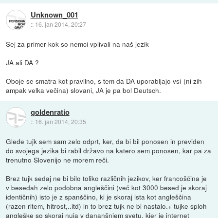
Unknown_001
::
16. jan 2014, 20:27
Sej za primer kok so nemci vplivali na naš jezik
JA ali DA ?
Oboje se smatra kot pravilno, s tem da DA uporabljajo vsi-(ni zih
ampak velka večina) slovani, JA je pa bol Deutsch.
goldenratio
::
16. jan 2014, 20:35
Glede tujk sem sam zelo odprt, ker, da bi bil ponosen in previden
do svojega jezika bi rabil državo na katero sem ponosen, kar pa za
trenutno Slovenijo ne morem reči.
Brez tujk sedaj ne bi bilo toliko različnih jezikov, ker francoščina je
v besedah zelo podobna angleščini (več kot 3000 besed je skoraj
identičnih) isto je z spanščino, ki je skoraj ista kot angleščina
(razen ritem, hitrost,..itd) in to brez tujk ne bi nastalo.+ tujke sploh
angleške so skoraj nuja v dananšnjem svetu, kjer je internet