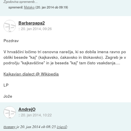
Zgodovina sprememb…
spremenil:
Matako
(
20. jan 2014 ob 09:19
)
Barbarpapa2
::
20. jan 2014, 09:26
Pozdrav
V hrvaščini ločimo tri osnovna narečja, ki so dobila imena ravno po
obliki besede "kaj" (kajkavsko, ćakavsko in štokavsko). Zagreb je v
področju "kajkavščine" in je beseda "kaj" tam čisto vsakdanja....
Kajkavian dialect @ Wikipedia
LP
Jože
AndrejO
::
20. jan 2014, 10:22
ttommy
je
20. jan 2014 ob 08:25
izjavil
: