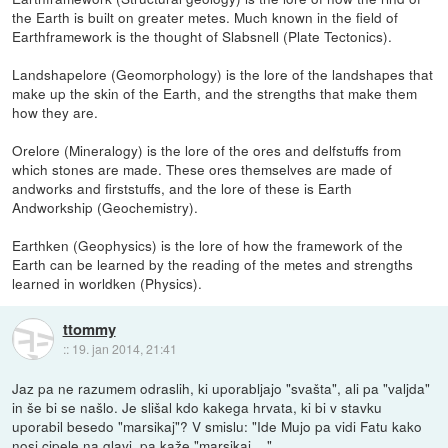
the Earth is built on greater metes. Much known in the field of
Earthframework is the thought of Slabsnell (Plate Tectonics).
Landshapelore (Geomorphology) is the lore of the landshapes that
make up the skin of the Earth, and the strengths that make them
how they are.
Orelore (Mineralogy) is the lore of the ores and delfstuffs from
which stones are made. These ores themselves are made of
andworks and firststuffs, and the lore of these is Earth
Andworkship (Geochemistry).
Earthken (Geophysics) is the lore of how the framework of the
Earth can be learned by the reading of the metes and strengths
learned in worldken (Physics).
ttommy
::
19. jan 2014, 21:41
Jaz pa ne razumem odraslih, ki uporabljajo "svašta", ali pa "valjda"
in še bi se našlo. Je slišal kdo kakega hrvata, ki bi v stavku
uporabil besedo "marsikaj"? V smislu: "Ide Mujo pa vidi Fatu kako
nosi cipele na glavi, pa kaže "marsikaj....".