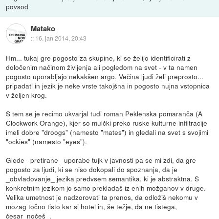
povsod
Matako
::
16. jan 2014, 20:43
Hm... tukaj gre pogosto za skupine, ki se želijo identificirati z
določenim načinom življenja ali pogledom na svet - v ta namen
pogosto uporabljajo nekakšen argo. Večina ljudi želi preprosto...
pripadati in jezik je neke vrste takojšna in pogosto nujna vstopnica
v željen krog.
S tem se je recimo ukvarjal tudi roman Peklenska pomaranča (A
Clockwork Orange), kjer so mulčki preko ruske kulturne infiltracije
imeli dobre "droogs" (namesto "mates") in gledali na svet s svojimi
"ockies" (namesto "eyes").
Glede _pretirane_ uporabe tujk v javnosti pa se mi zdi, da gre
pogosto za ljudi, ki se niso dokopali do spoznanja, da je
_obvladovanje_ jezika predvsem semantika, ki je abstraktna. S
konkretnim jezikom jo samo prekladaš iz enih možganov v druge.
Velika umetnost je nadzorovati ta prenos, da odložiš nekomu v
mozag točno tisto kar si hotel in, še težje, da ne tistega,
česar_nočeš_.