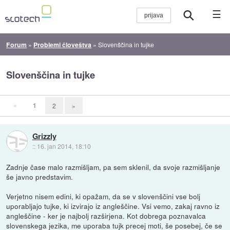
☰
Forum
»
Problemi človeštva
»
Slovenščina in tujke
Slovenščina in tujke
«
1
2
»
Grizzly
::
16. jan 2014, 18:10
Zadnje čase malo razmišljam, pa sem sklenil, da svoje razmišljanje
še javno predstavim.
Verjetno nisem edini, ki opažam, da se v slovenščini vse bolj
uporabljajo tujke, ki izvirajo iz angleščine. Vsi vemo, zakaj ravno iz
angleščine - ker je najbolj razširjena. Kot dobrega poznavalca
slovenskega jezika, me uporaba tujk precej moti, še posebej, če se