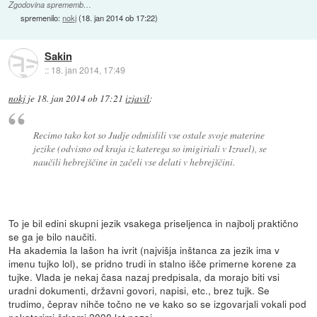
Zgodovina sprememb…
spremenilo:
nokj
(
18. jan 2014 ob 17:22
)
Sakin
::
18. jan 2014, 17:49
nokj
je
18. jan 2014 ob 17:21
izjavil
:
Recimo tako kot so Judje odmislili vse ostale svoje materine
jezike (odvisno od kraja iz katerega so imigiriali v Izrael), se
naučili hebrejščine in začeli vse delati v hebrejščini.
To je bil edini skupni jezik vsakega priseljenca in najbolj praktično
se ga je bilo naučiti.
Ha akademia la lašon ha ivrit (najvišja inštanca za jezik ima v
imenu tujko lol), se pridno trudi in stalno išče primerne korene za
tujke. Vlada je nekaj časa nazaj predpisala, da morajo biti vsi
uradni dokumenti, državni govori, napisi, etc., brez tujk. Se
trudimo, čeprav nihče točno ne ve kako so se izgovarjali vokali pod