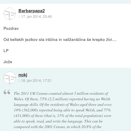
Barbarpapa2
::
17. jan 2014, 23:46
Pozdrav
Od keltskih jezikov sta irščina in valižanščina še krepko živi....
LP
Jože
nokj
::
18. jan 2014, 17:21
The 2011 UK Census counted almost 3 million residents of
Wales. Of these, 73% (2.2 million) reported having no Welsh
language skills. Of the residents of Wales aged three and over,
19% (562,000) reported being able to speak Welsh, and 77%
(431,000) of these (that is, 15% of the total population) were
able to speak, read, and write the language. This can be
compared with the 2001 Census, in which 20.8% of the