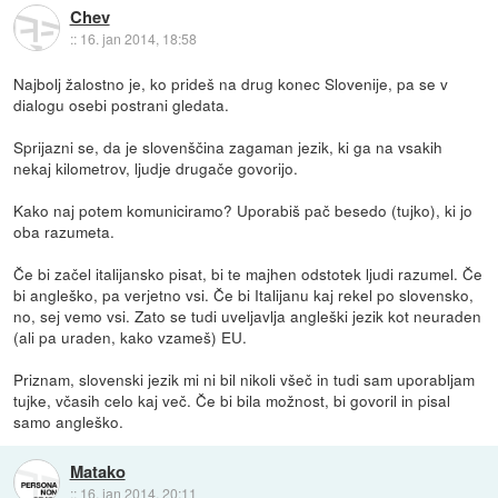
Chev
::
16. jan 2014, 18:58
Najbolj žalostno je, ko prideš na drug konec Slovenije, pa se v
dialogu osebi postrani gledata.
Sprijazni se, da je slovenščina zagaman jezik, ki ga na vsakih
nekaj kilometrov, ljudje drugače govorijo.
Kako naj potem komuniciramo? Uporabiš pač besedo (tujko), ki jo
oba razumeta.
Če bi začel italijansko pisat, bi te majhen odstotek ljudi razumel. Če
bi angleško, pa verjetno vsi. Če bi Italijanu kaj rekel po slovensko,
no, sej vemo vsi. Zato se tudi uveljavlja angleški jezik kot neuraden
(ali pa uraden, kako vzameš) EU.
Priznam, slovenski jezik mi ni bil nikoli všeč in tudi sam uporabljam
tujke, včasih celo kaj več. Če bi bila možnost, bi govoril in pisal
samo angleško.
Matako
::
16. jan 2014, 20:11