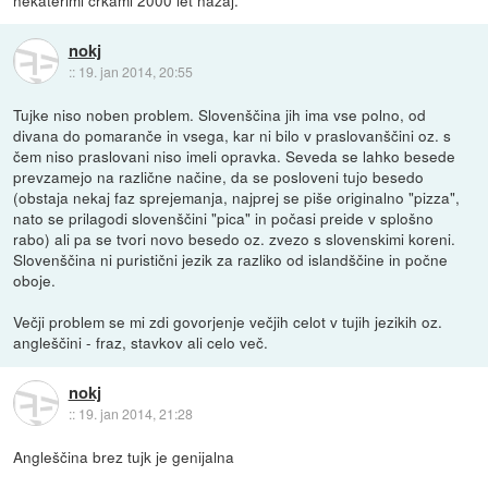
nekaterimi črkami 2000 let nazaj.
nokj
::
19. jan 2014, 20:55
Tujke niso noben problem. Slovenščina jih ima vse polno, od
divana do pomaranče in vsega, kar ni bilo v praslovanščini oz. s
čem niso praslovani niso imeli opravka. Seveda se lahko besede
prevzamejo na različne načine, da se posloveni tujo besedo
(obstaja nekaj faz sprejemanja, najprej se piše originalno "pizza",
nato se prilagodi slovenščini "pica" in počasi preide v splošno
rabo) ali pa se tvori novo besedo oz. zvezo s slovenskimi koreni.
Slovenščina ni puristični jezik za razliko od islandščine in počne
oboje.
Večji problem se mi zdi govorjenje večjih celot v tujih jezikih oz.
angleščini - fraz, stavkov ali celo več.
nokj
::
19. jan 2014, 21:28
Angleščina brez tujk je genijalna