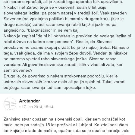
se moramo vprašati, ali je zaradi tega uporaba tujk upravičena.
Nikakor ne! Zaradi tega se v osnovnih šolah 8 let učijo
slovenskega jezika, pa potem naprej v srednji šoli. Vsak zaveden
Slovenec (ne vpletajmo politike) bi moral v drugem kraju (kjer je
drugo narečje) zaradi razumevanja rabiti knjižni jezik, ne pa
angleščino, "balkanščino" in ne vem kaj.
Nekdo je zapisal "da bi bil ponosen in previden do svojega jezika bi
rabil državo na katero sem ponosen". Res je, da Slovenci
enostavno ne znamo skupaj držati, ko je to najbolj treba. Namesto
tega, vsak gleda, da ima v svojem žepu dovolj. Vendar, tu nikakor
ne moremo vpletati rabo slovenskega jezika. Sicer se resno
vprašam: Ali govorim slovensko zaradi tistih v vladi ali zato, ker
sem Slovenec?
Drugo je, če govorimo o nekem strokovnem področju, kjer je
ustreznih slovenskih izrazov malo ali pa jih sploh ni. Tukaj zaradi
boljšega razumevanja tudi sam uporabljam tujke.
Arctander
::
17. jan 2014, 15:14
Zanimivo stvar opažam na slovenski obali, kjer sem odraščal kot
mulc, nato pa zadnjih 15 let preživel v Ljubljani. Ko zdaj poslušam
tamkajšnje mlade domačine, opažam, da se je obalno narečje zelo