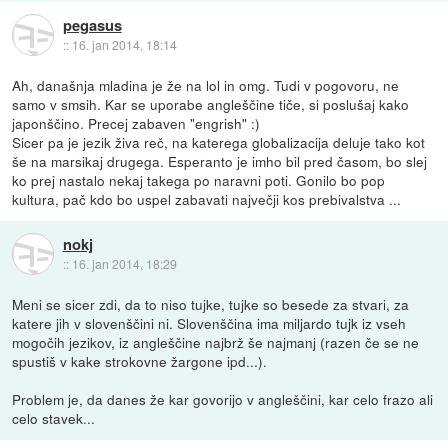
pegasus
::
16. jan 2014, 18:14
Ah, današnja mladina je že na lol in omg. Tudi v pogovoru, ne
samo v smsih. Kar se uporabe angleščine tiče, si poslušaj kako
japonščino. Precej zabaven "engrish" :)
Sicer pa je jezik živa reč, na katerega globalizacija deluje tako kot
še na marsikaj drugega. Esperanto je imho bil pred časom, bo slej
ko prej nastalo nekaj takega po naravni poti. Gonilo bo pop
kultura, pač kdo bo uspel zabavati največji kos prebivalstva ...
nokj
::
16. jan 2014, 18:29
Meni se sicer zdi, da to niso tujke, tujke so besede za stvari, za
katere jih v slovenščini ni. Slovenščina ima miljardo tujk iz vseh
mogočih jezikov, iz angleščine najbrž še najmanj (razen če se ne
spustiš v kake strokovne žargone ipd...).
Problem je, da danes že kar govorijo v angleščini, kar celo frazo ali
celo stavek...