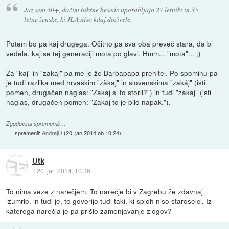
Jaz sem 40+, dočim takšne besede uporabljajo 27 letniki in 35
letne ženske, ki JLA niso kdaj doživele.
Potem bo pa kaj drugega. Očitno pa sva oba preveč stara, da bi
vedela, kaj se tej generaciji mota po glavi. Hmm... "mota"... ;)
Za "kaj" in "zakaj" pa me je že Barbapapa prehitel. Po spominu pa
je tudi razlika med hrvaškim "zàkaj" in slovenskima "zakáj" (isti
pomen, drugačen naglas: "Zakaj si to storil?") in tudi "zàkaj" (isti
naglas, drugačen pomen: "Zakaj to je bilo napak.").
Zgodovina sprememb…
spremenil:
AndrejO
(
20. jan 2014 ob 10:24
)
Utk
::
20. jan 2014, 10:36
To nima veze z narečjem. To narečje bi v Zagrebu že zdavnaj
izumrlo, in tudi je, to govorijo tudi taki, ki sploh niso staroselci. Iz
katerega narečja je pa prišlo zamenjavanje zlogov?