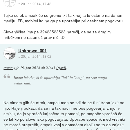
::
20. jan 2014, 17:43
Tujke so ok ampak če se gremo txt-talk naj ta le ostane na danem
mediju, FB, mobitel itd ne ga pa uporabljat pri osebnem pogovoru.
Slovenščina ima pa 32423523523 narečij, da se za drugim
hribčkom ne razumeš prav nič. :D
Unknown_001
::
20. jan 2014, 18:02
ttommy
je
19. jan 2014 ob 21:41
izjavil
:
Imam hčerko, ki že uporablja "lol" in "omg", pa sem nanjo
vedno hud.
No nimam glih še otrok, ampak men se zdi da se ti ni treba jezit na
njo. Raje ji pokaži, da se na tak način ne boš pogovarjal z njo, v
smislu, da jo vprašaš kaj točno to pomeni, pa mogoče vprašaš če
se lahko po slovensko pogovarjata. Uporabe spačenk med vrstniki
ne moreš preprečit, ampak vsaj v domačem okolju se to da zajezit
s tem, da mora cela družina govoriti čim manj tujk. Če se okolje na