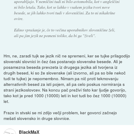
uporabljajo. V nemščini tudi ni bilo avtomobila, kot v angleščini
ni bilo letala. Tako, kot se lahko v vsakem jeziku tvori nove
besede, se jih lahko tvori tudi v slovenščini. Za to ni nikakršne
ovire.
Edino vprašanje je, če to večina uporabnikov slovenščine želi,
ali pa jim jezik ne pomeni toliko, da bi ga "živeli".
Hm, ne, zaradi tujk se jezik nič ne spremeni, ker se tujke prilagodijo
slovenski slovnici in čez čas postanejo slovenske besede. Ali je
posamezna beseda prevzeta iz drugega jezika ali tvorjena iz
drugih besed, ki so že slovenske (ali izvorno, ali pa so bile nekoč
tudi te tujke) je nepomembno. Nimam pa nič proti tekmovanju
alternativnih besed za isti pojem, ali pa celo poskus normiranja s
strani jezikoslovcev. Na koncu pač preživi tisto kar ljudje govorijo,
tako kot je pred 1000 (10000) leti in kot tudi bo čez 1000 (10000)
let.
Fraze in stvaki se mi zdijo večji problem, ker govorci začnejo
mešati slovensko in druge slovnice.
BlackMaX