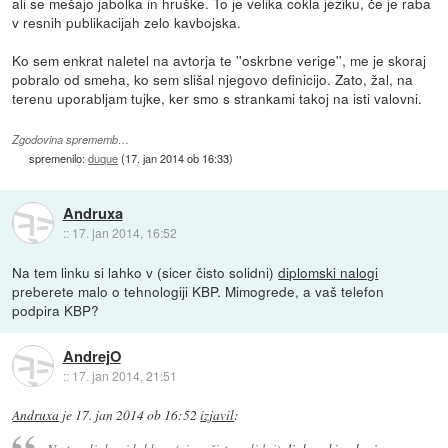
ali se mešajo jabolka in hruške. To je velika cokla jeziku, če je raba
v resnih publikacijah zelo kavbojska.
Ko sem enkrat naletel na avtorja te ''oskrbne verige'', me je skoraj
pobralo od smeha, ko sem slišal njegovo definicijo. Zato, žal, na
terenu uporabljam tujke, ker smo s strankami takoj na isti valovni.
Zgodovina sprememb…
spremenilo:
duque
(
17. jan 2014 ob 16:33
)
Andruxa
::
17. jan 2014, 16:52
Na tem linku si lahko v (sicer čisto solidni)
diplomski nalogi
preberete malo o tehnologiji KBP. Mimogrede, a vaš telefon
podpira KBP?
AndrejO
::
17. jan 2014, 21:51
Andruxa
je
17. jan 2014 ob 16:52
izjavil
: