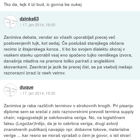
Tko da, tejk it izi bud, ic gonna be oukej
dzinks63
::
17. jan 2014, 16:00
Zanimiva debata, vendar so včasih uporabljali precej več
poslovenjenih tujk, kot sedaj. Če poslušaš starejšega občana
recimo iz štajerskega konca , ti bo bo svojem dialektu skoraj v
vsakem stavku uporabil vsaj eno spačeno tujko nemškega izvora,
današnja mladina ne premore toliko parirati z angleškimi
skovankami. Zaenkrat je jezik še precej čist, se pa vsebolj mešajo
raznorazni izrazi iz vseh vetrov.
duque
::
17. jan 2014, 16:32
Zanimiva je raba različnih terminov v strokovnih krogih. Pri pisanju
diplome sem se srečal z zelo raznovrstnimi prevodi termina supply
chain; najpogostejši je oskrbovalna veriga. No, na logističnem
faksu (Logožar)trdijo, da je to oskrbna veriga, drugi avtorji
znanstvenih publikacij navajajo npr. dobavne tokove, materialne
verige ... kar resno se moraš vprašati o čem je govor, o isti stvari