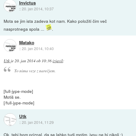
Invictus
::
20. jan 2014, 10:37
Mota se jim ista zadeva kot nam. Kako položiti čim več
nasprotnega spola ...
.
Matako
::
20. jan 2014, 10:40
Utk
je
20. jan 2014 ob 10:36
izjavil
:
To nima veze z narečjem.
[full-jype-mode]
Motiš se.
[/full-jype-mode]
Utk
::
20. jan 2014, 11:29
Ok, tebi bom priznal, da se lahko tudi motim, jypu ne bi nikoli :)