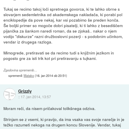
Tukaj se recimo takoj loči spretnega govorca, ki te lahko obrne s
slovarjem sedemletnika od akademskega nakladača, ki porabi pol
enciklopedije da pove nekaj, kar vsi pozabimo še preden konča.
Še boljši primer so mogoče dobri pisatelji, ki ti lahko z besediščem
pijančka za šankom naredi roman, da se zjokaš.. nakar o njem
vodijo "diskurze" razni družboslovni pozerji - s podobnim učinkom,
vendar iz drugega razloga.
Mimogrede, pretiravati se da recimo tudi s knjižnim jezikom in
pogosto gre za isti trik kot pri pretiravanju s tujkami.
Zgodovina sprememb…
spremenil:
Matako
(
16. jan 2014 ob 20:51
)
Grizzly
::
17. jan 2014, 13:57
Moram reči, da nisem pričakoval tolikšnega odziva.
Strinjam se z vsemi, ki pravijo, da ima vsaka vas svoje narečje in je
težko razumeti nekoga na drugem koncu Slovenije. Vendar, tukaj