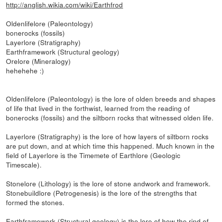
http://anglish.wikia.com/wiki/Earthfrod
Oldenlifelore (Paleontology)
bonerocks (fossils)
Layerlore (Stratigraphy)
Earthframework (Structural geology)
Orelore (Mineralogy)
hehehehe :)
Oldenlifelore (Paleontology) is the lore of olden breeds and shapes
of life that lived in the forthwist, learned from the reading of
bonerocks (fossils) and the siltborn rocks that witnessed olden life.
Layerlore (Stratigraphy) is the lore of how layers of siltborn rocks
are put down, and at which time this happened. Much known in the
field of Layerlore is the Timemete of Earthlore (Geologic
Timescale).
Stonelore (Lithology) is the lore of stone andwork and framework.
Stonebuildlore (Petrogenesis) is the lore of the strengths that
formed the stones.
Earthframework (Structural geology) is the lore of how the rind of