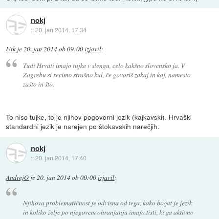
nokj
::
20. jan 2014, 17:34
Utk
je
20. jan 2014 ob 09:00
izjavil
:
Tudi Hrvati imajo tujke v slengu, celo kakšno slovensko ja. V
Zagrebu si recimo strašno kul, če govoriš zakaj in kaj, namesto
zašto in što.
To niso tujke, to je njihov pogovorni jezik (kajkavski). Hrvaški
standardni jezik je narejen po štokavskih narečjih.
nokj
::
20. jan 2014, 17:40
AndrejO
je
20. jan 2014 ob 00:00
izjavil
:
Njihova problematičnost je odvisna od tega, kako bogat je jezik
in koliko želje po njegovem ohranjanju imajo tisti, ki ga aktivno