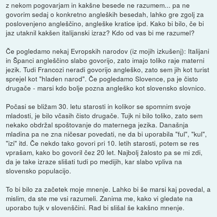
z nekom pogovarjam in kakšne besede ne razumem... pa ne
govorim sedaj o konkretno angleških besedah, lahko gre zgolj za
poslovenjeno angleščino, angleške kratice ipd. Kako bi bilo, če bi
jaz utaknil kakšen italijanski izraz? Kdo od vas bi me razumel?
Če pogledamo nekaj Evropskih narodov (iz mojih izkušenj): Italijani
in Španci angleščino slabo govorijo, zato imajo toliko raje materni
jezik. Tudi Francozi neradi govorijo angleško, zato sem jih kot turist
sprejel kot "hladen narod". Če pogledamo Slovence, pa je čisto
drugače - marsi kdo bolje pozna angleško kot slovensko slovnico.
Počasi se bližam 30. letu starosti in kolikor se spomnim svoje
mladosti, je bilo včasih čisto drugače. Tujk ni bilo toliko, zato sem
nekako obdržal spoštovanje do maternega jezika. Današnja
mladina pa ne zna ničesar povedati, ne da bi uporabila "ful", "kul",
"izi" itd. Če nekdo tako govori pri 10. letih starosti, potem se res
vprašam, kako bo govoril čez 20 let. Najbolj žalosto pa se mi zdi,
da je take izraze slišati tudi po medijih, kar slabo vpliva na
slovensko populacijo.
To bi bilo za začetek moje mnenje. Lahko bi še marsi kaj povedal, a
mislim, da ste me vsi razumeli. Zanima me, kako vi gledate na
uporabo tujk v slovenščini. Rad bi slišal še kakšno mnenje.