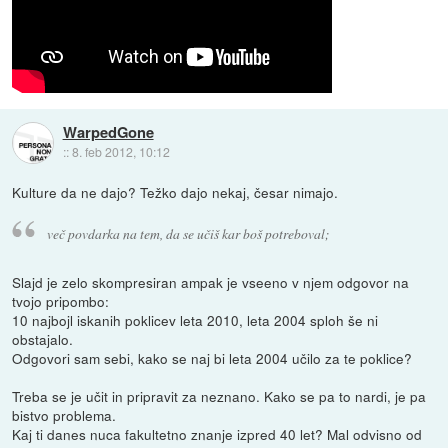
WarpedGone
::
8. feb 2012, 10:12
Kulture da ne dajo? Težko dajo nekaj, česar nimajo.
več povdarka na tem, da se učiš kar boš potreboval;
Slajd je zelo skompresiran ampak je vseeno v njem odgovor na
tvojo pripombo:
10 najbojl iskanih poklicev leta 2010, leta 2004 sploh še ni
obstajalo.
Odgovori sam sebi, kako se naj bi leta 2004 učilo za te poklice?
Treba se je učit in pripravit za neznano. Kako se pa to nardi, je pa
bistvo problema.
Kaj ti danes nuca fakultetno znanje izpred 40 let? Mal odvisno od