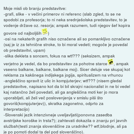
Moje misli ob branju predstavitve:
-grafi, slike - v večini primerov ni referenc (slab zgled, to se ne
spodobi za profesorja; to ni neka srednješolska predstavitev, to je
vodenje države oz. resorja; ampak razumem, tudi njegov šef kopira
govore od najboljših
)
-osi na nekaterih grafih niso označene ali so pomankljivo označene
(saj je iz za tehnične stroke, to bi moral vedeti; mogoče je povedal
ob predstavitvi, upam)
-slika dekleta s soncem, fokus na wtf??? (seksizem, ampak
verjetno je vedel, da bo predstavitev za pohotne starce
, ampak
vseeno balkane, balkane, balkane moj). Sicer deluje vse skupaj kot
reklama za kakšnega indijskega jogija, spiritualizem na vrhuncu
-angleščino spravit iz ulic in kompjuterjev; wtf??? (nisem gledal
predstavitve, napisano kot da bi bil skrajni nacionalist in ne bi vedel
kaj natančno želi povedati, ali ga angleščina moti ker jo mora
uporabljati, ali želi več poslovenjenja v smislu piši što
govoriš(kompjuterjev)), skratka zagonetno, odprto za
interpretacijo)
-Slovenski jezik intenzivneje uveljavljati(ponovna zasedba
avstrijske koroške in trsta?); zahtevati dokazila o znanju pri javnih
službah(testi znanja slovenščine za uradnike?? wtf,blodnje, ali pa
je po pomoti dodal ta del pod slovenščino).