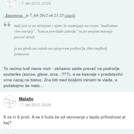
::
7. feb 2012, 23:29
_Enterprise_
je
7. feb 2012 ob 23:25
izjavil
:
tudi jest se ne strinjam z njim, ko namiguje na razne "nadzemne
vire energij", "koncu prevlade zahoda" in po mojem mnenju
preveč straši
je pa glede na ostale na njegovem področju ziher najbolj
primeren
To recimo tudi mene moti - občasno zaide preveč na področje
ezoterike (sonce, glave, srce...???), a se kasneje v predstavitvi
vrne nazaj na bistvo. Zna biti med boljšimi ministri te vlade, a
počakajmo še malo...
Malajlo
::
7. feb 2012, 23:29
9 za in 6 proti. A se ti fuzla že od verovanja v lepšo prihodnost al
kaj?