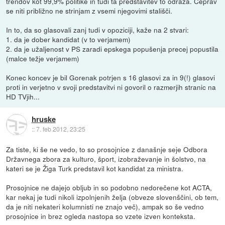
trendov kot 99,9% politike in tudi ta predstavitev to odraža. Čeprav
se niti približno ne strinjam z vsemi njegovimi stališči.
In to, da so glasovali zanj tudi v opoziciji, kaže na 2 stvari:
1. da je dober kandidat (v to verjamem)
2. da je užaljenost v PS zaradi epskega popušenja precej popustila
(malce težje verjamem)
Konec koncev je bil Gorenak potrjen s 16 glasovi za in 9(!) glasovi
proti in verjetno v svoji predstavitvi ni govoril o razmerjih stranic na
HD TVjih...
hruske
::
7. feb 2012, 23:25
Za tiste, ki še ne vedo, to so prosojnice z današnje seje Odbora
Državnega zbora za kulturo, šport, izobraževanje in šolstvo, na
kateri se je Žiga Turk predstavil kot kandidat za ministra.
Prosojnice ne dajejo obljub in so podobno nedorečene kot ACTA,
kar nekaj je tudi nikoli izpolnjenih želja (obveze slovenščini, ob tem,
da je niti nekateri kolumnisti ne znajo več), ampak so še vedno
prosojnice in brez ogleda nastopa so vzete izven konteksta.