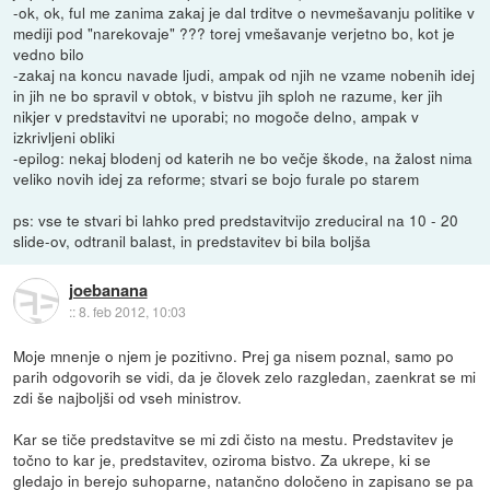
-ok, ok, ful me zanima zakaj je dal trditve o nevmešavanju politike v
mediji pod "narekovaje" ??? torej vmešavanje verjetno bo, kot je
vedno bilo
-zakaj na koncu navade ljudi, ampak od njih ne vzame nobenih idej
in jih ne bo spravil v obtok, v bistvu jih sploh ne razume, ker jih
nikjer v predstavitvi ne uporabi; no mogoče delno, ampak v
izkrivljeni obliki
-epilog: nekaj blodenj od katerih ne bo večje škode, na žalost nima
veliko novih idej za reforme; stvari se bojo furale po starem
ps: vse te stvari bi lahko pred predstavitvijo zreduciral na 10 - 20
slide-ov, odtranil balast, in predstavitev bi bila boljša
joebanana
::
8. feb 2012, 10:03
Moje mnenje o njem je pozitivno. Prej ga nisem poznal, samo po
parih odgovorih se vidi, da je človek zelo razgledan, zaenkrat se mi
zdi še najboljši od vseh ministrov.
Kar se tiče predstavitve se mi zdi čisto na mestu. Predstavitev je
točno to kar je, predstavitev, oziroma bistvo. Za ukrepe, ki se
gledajo in berejo suhoparne, natančno določeno in zapisano se pa