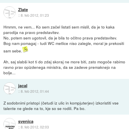
Zlate
::
8. feb 2012, 01:23
Hmmm, ne vem... Ko sem začel listati sem mislil, da je to kaka
parodija na pravo predstavitev.
No, potem sem ugotovil, da je bila to očitno prava predstavitev.
Bog nam pomagaj - tudi WC metlice niso zalegle, moral je prekositi
sam sebe.
Ah, saj slabši kot ti do zdaj skoraj ne more biti, zato mogoče rabimo
ravno prav opizdenega ministra, da se zadeve premaknejo na
bolje...
jacal
::
8. feb 2012, 01:44
Z sodobnimi pristopi (četudi iz ulic in kompjuterjev) izkoristiti vse
talente ne glede na to, kje so se rodili. Pa bo.
svenica
::
8. feb 2012, 02:03