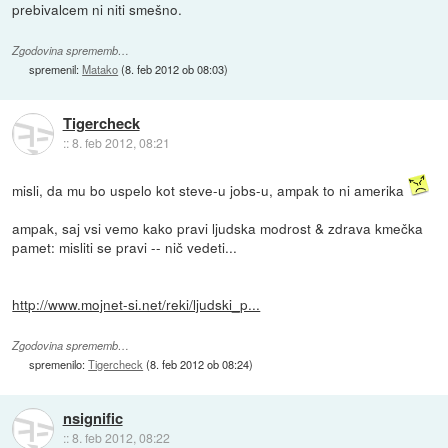
prebivalcem ni niti smešno.
Zgodovina sprememb…
spremenil:
Matako
(
8. feb 2012 ob 08:03
)
Tigercheck
::
8. feb 2012, 08:21
misli, da mu bo uspelo kot steve-u jobs-u, ampak to ni amerika
ampak, saj vsi vemo kako pravi ljudska modrost & zdrava kmečka
pamet: misliti se pravi -- nič vedeti...
http://www.mojnet-si.net/reki/ljudski_p...
Zgodovina sprememb…
spremenilo:
Tigercheck
(
8. feb 2012 ob 08:24
)
nsignific
::
8. feb 2012, 08:22