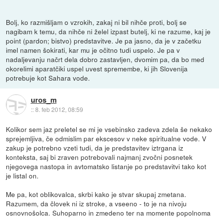
Bolj, ko razmišljam o vzrokih, zakaj ni bil nihče proti, bolj se
nagibam k temu, da nihče ni želel izpast butelj, ki ne razume, kaj je
point (pardon; bistvo) predstavitve. Je pa jasno, da je v začetku
imel namen šokirati, kar mu je očitno tudi uspelo. Je pa v
nadaljevanju načrt dela dobro zastavljen, dvomim pa, da bo med
okorelimi aparatčiki uspel uvest spremembe, ki jih Slovenija
potrebuje kot Sahara vode.
uros_m
::
8. feb 2012, 08:59
Kolikor sem jaz preletel se mi je vsebinsko zadeva zdela še nekako
sprejemljiva, če odmislim par ekscesov v neke spiritualne vode. V
zakup je potrebno vzeti tudi, da je predstavitev iztrgana iz
konteksta, saj bi zraven potrebovali najmanj zvočni posnetek
njegovega nastopa in avtomatsko listanje po predstavitvi tako kot
je listal on.
Me pa, kot oblikovalca, skrbi kako je stvar skupaj zmetana.
Razumem, da človek ni iz stroke, a vseeno - to je na nivoju
osnovnošolca. Suhoparno in zmedeno ter na momente popolnoma