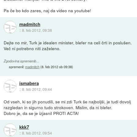
Pa če bo kdo zares, naj da video na youtube!
madmitch
::
8. feb 2012, 09:38
Dejte no mir, Turk je idealen minister, blefer na celi črti in poslušen.
Več ni potrebno niti zaželeno.
Zgodovina sprememb…
spremenil:
madmitch
(
8. feb 2012 ob 09:38
)
ismabera
::
8. feb 2012, 09:44
Od vseh, ki so jih ponudili, se mi zdi Turk še najboljši, je tudi dovolj
razgledan in sigurno tudo strokoven. Mislim, da ni blefer.
Dobro je, da se je izjasnil PROTI ACTA!
kkk7
::
8. feb 2012, 09:54