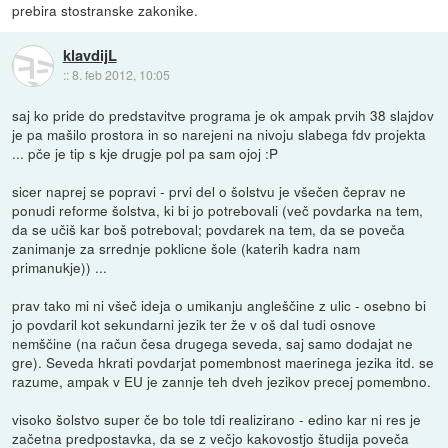
prebira stostranske zakonike.
klavdijL
::
8. feb 2012, 10:05
saj ko pride do predstavitve programa je ok ampak prvih 38 slajdov
je pa mašilo prostora in so narejeni na nivoju slabega fdv projekta
... pče je tip s kje drugje pol pa sam ojoj :P
sicer naprej se popravi - prvi del o šolstvu je všečen čeprav ne
ponudi reforme šolstva, ki bi jo potrebovali (več povdarka na tem,
da se učiš kar boš potreboval; povdarek na tem, da se poveča
zanimanje za srrednje poklicne šole (katerih kadra nam
primanukje)) ...
prav tako mi ni všeč ideja o umikanju angleščine z ulic - osebno bi
jo povdaril kot sekundarni jezik ter že v oš dal tudi osnove
nemščine (na račun česa drugega seveda, saj samo dodajat ne
gre). Seveda hkrati povdarjat pomembnost maerinega jezika itd. se
razume, ampak v EU je zannje teh dveh jezikov precej pomembno.
visoko šolstvo super če bo tole tdi realizirano - edino kar ni res je
začetna predpostavka, da se z večjo kakovostjo študija poveča