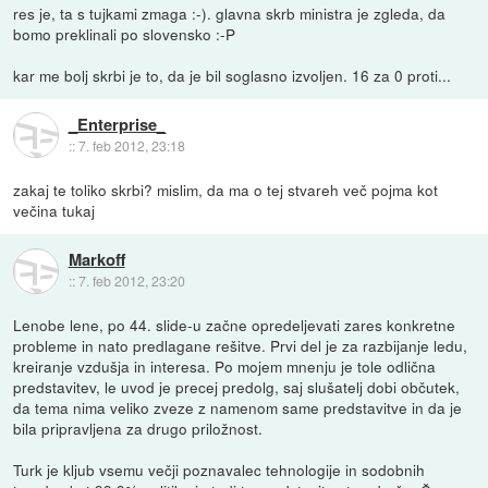
res je, ta s tujkami zmaga :-). glavna skrb ministra je zgleda, da
bomo preklinali po slovensko :-P
kar me bolj skrbi je to, da je bil soglasno izvoljen. 16 za 0 proti...
_Enterprise_
::
7. feb 2012, 23:18
zakaj te toliko skrbi? mislim, da ma o tej stvareh več pojma kot
večina tukaj
Markoff
::
7. feb 2012, 23:20
Lenobe lene, po 44. slide-u začne opredeljevati zares konkretne
probleme in nato predlagane rešitve. Prvi del je za razbijanje ledu,
kreiranje vzdušja in interesa. Po mojem mnenju je tole odlična
predstavitev, le uvod je precej predolg, saj slušatelj dobi občutek,
da tema nima veliko zveze z namenom same predstavitve in da je
bila pripravljena za drugo priložnost.
Turk je kljub vsemu večji poznavalec tehnologije in sodobnih