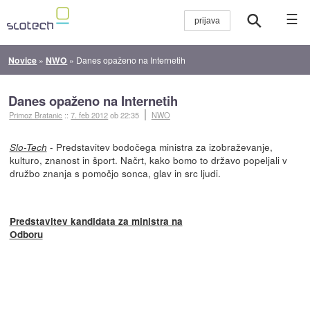
☰
Novice
»
NWO
»
Danes opaženo na Internetih
Danes opaženo na Internetih
Primoz Bratanic
::
7. feb 2012
ob 22:35
NWO
- Predstavitev bodočega ministra za izobraževanje,
Slo-Tech
kulturo, znanost in šport. Načrt, kako bomo to državo popeljali v
družbo znanja s pomočjo sonca, glav in src ljudi.
Predstavitev kandidata za ministra na
Odboru