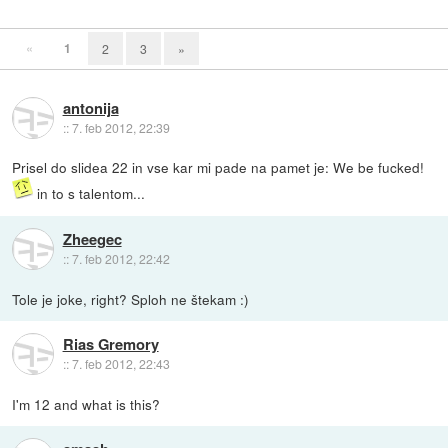
«
1
2
3
»
antonija
::
7. feb 2012, 22:39
Prisel do slidea 22 in vse kar mi pade na pamet je: We be fucked!
in to s talentom...
Zheegec
::
7. feb 2012, 22:42
Tole je joke, right? Sploh ne štekam :)
Rias Gremory
::
7. feb 2012, 22:43
I'm 12 and what is this?