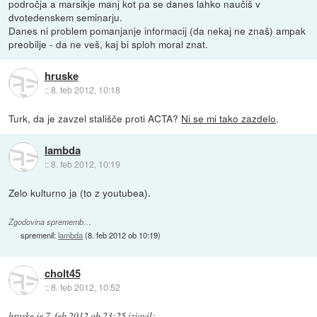
področja a marsikje manj kot pa se danes lahko naučiš v
dvotedenskem seminarju.
Danes ni problem pomanjanje informacij (da nekaj ne znaš) ampak
preobilje - da ne veš, kaj bi sploh moral znat.
hruske
::
8. feb 2012, 10:18
Turk, da je zavzel stališče proti ACTA?
Ni se mi tako zazdelo
.
lambda
::
8. feb 2012, 10:19
Zelo kulturno ja (to z youtubea).
Zgodovina sprememb…
spremenil:
lambda
(
8. feb 2012 ob 10:19
)
cholt45
::
8. feb 2012, 10:52
hruske
je
7. feb 2012 ob 23:25
izjavil
: