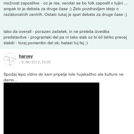
možnost zaposlitve - oz je res, vendar se bo folk zaposlil v tujini ...
ampak to je debata za druge čase ;) Zelo pozdravljam idejo o
raziskovalnih centrih. Ostalo tukaj je spet debata za druge čase ;)
tako da overall - porazen začetek, in ne preleša izvedba
predstavitve - programski del pa ni tako slab oz bi bil lahko precej
slabši - torej pomembn del ok, balast fuj fej ;)
harvey
::
8. feb 2012, 10:05
Spodaj lepo vidno do kam pripelje tole hujskaštvo ala kulture ne
damo...