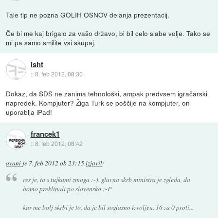
Tale tip ne pozna GOLIH OSNOV delanja prezentacij.
Če bi me kaj brigalo za vašo državo, bi bil celo slabe volje. Tako se
mi pa samo smilite vsi skupaj.
Isht
::
8. feb 2012, 08:30
Dokaz, da SDS ne zanima tehnološki, ampak predvsem igračarski
napredek. Kompjuter? Žiga Turk se poščije na kompjuter, on
uporablja iPad!
francek1
::
8. feb 2012, 08:42
avani
je
7. feb 2012 ob 23:15
izjavil
:
res je, ta s tujkami zmaga :-). glavna skrb ministra je zgleda, da
bomo preklinali po slovensko :-P
kar me bolj skrbi je to, da je bil soglasno izvoljen. 16 za 0 proti...