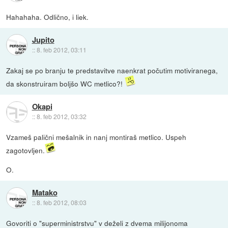
Hahahaha. Odlično, i liek.
Jupito
::
8. feb 2012, 03:11
Zakaj se po branju te predstavitve naenkrat počutim motiviranega,
da skonstruiram boljšo WC metlico?!
Okapi
::
8. feb 2012, 03:32
Vzameš palični mešalnik in nanj montiraš metlico. Uspeh
zagotovljen.
O.
Matako
::
8. feb 2012, 08:03
Govoriti o "superministrstvu" v deželi z dvema milijonoma