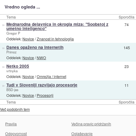
Vredno ogleda ...
Tema
Sporočila
»
Mednarodna delavnica in okrogla miza: "Soobstoj z
74
umetno inteligenco"
Gregor P
Oddelek:
Novice
/
Znanost in tehnologija
»
Danes opaženo na Internetih
145
Primoz
Oddelek:
Novice
/
NWO
»
Netko 2005
23
vrtnyka
Oddelek:
Novice
/
Omrežja / internet
»
Tudi v Sloveniji razvijajo procesorje
11
BSD-jas
Oddelek:
Novice
/
Procesorji
Tema
Sporočila
Več podobnih tem
Pravila
Večina pravic pridržanih
Odgovornost
Oglaševanje