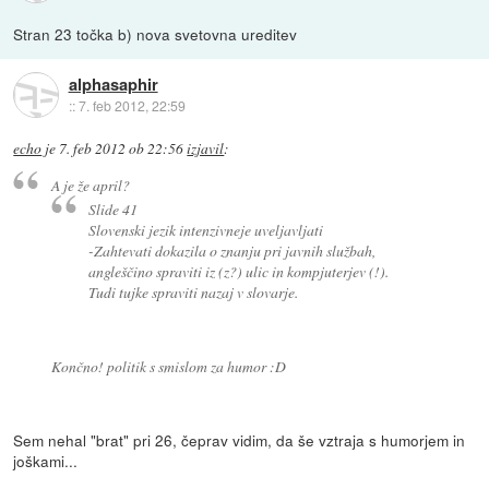
Stran 23 točka b) nova svetovna ureditev
alphasaphir
::
7. feb 2012, 22:59
echo
je
7. feb 2012 ob 22:56
izjavil
:
A je že april?
Slide 41
Slovenski jezik intenzivneje uveljavljati
-Zahtevati dokazila o znanju pri javnih službah,
angleščino spraviti iz (z?) ulic in kompjuterjev (!).
Tudi tujke spraviti nazaj v slovarje.
Končno! politik s smislom za humor :D
Sem nehal "brat" pri 26, čeprav vidim, da še vztraja s humorjem in
joškami...