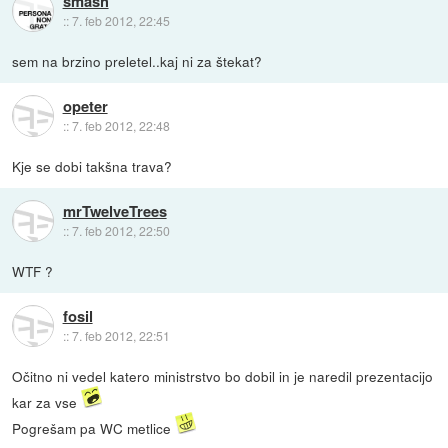
smash
::
7. feb 2012, 22:45
sem na brzino preletel..kaj ni za štekat?
opeter
::
7. feb 2012, 22:48
Kje se dobi takšna trava?
mrTwelveTrees
::
7. feb 2012, 22:50
WTF ?
fosil
::
7. feb 2012, 22:51
Očitno ni vedel katero ministrstvo bo dobil in je naredil prezentacijo
kar za vse
Pogrešam pa WC metlice