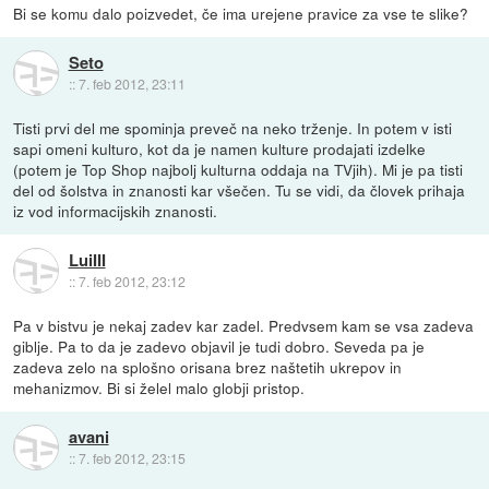
Bi se komu dalo poizvedet, če ima urejene pravice za vse te slike?
Seto
::
7. feb 2012, 23:11
Tisti prvi del me spominja preveč na neko trženje. In potem v isti
sapi omeni kulturo, kot da je namen kulture prodajati izdelke
(potem je Top Shop najbolj kulturna oddaja na TVjih). Mi je pa tisti
del od šolstva in znanosti kar všečen. Tu se vidi, da človek prihaja
iz vod informacijskih znanosti.
LuiIII
::
7. feb 2012, 23:12
Pa v bistvu je nekaj zadev kar zadel. Predvsem kam se vsa zadeva
giblje. Pa to da je zadevo objavil je tudi dobro. Seveda pa je
zadeva zelo na splošno orisana brez naštetih ukrepov in
mehanizmov. Bi si želel malo globji pristop.
avani
::
7. feb 2012, 23:15