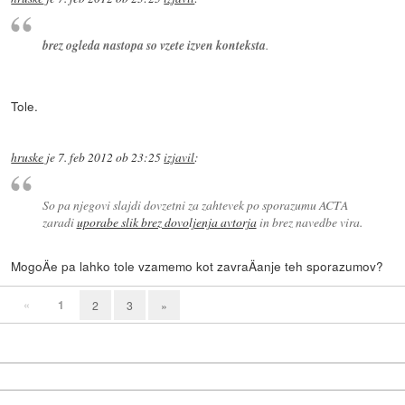
brez ogleda nastopa so vzete izven konteksta
.
Tole.
hruske
je
7. feb 2012 ob 23:25
izjavil
:
So pa njegovi
slajdi
dovzetni za zahtevek po sporazumu ACTA
zaradi
uporabe slik brez dovoljenja avtorja
in brez navedbe vira.
MogoÄe pa lahko tole vzamemo kot zavraÄanje teh sporazumov?
«
1
2
3
»