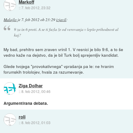
Markoff
::
7. feb 2012, 23:32
Malajlo
je
7. feb 2012 ob 23:29
izjavil
:
9 za in 6 proti. A se ti fuzla že od verovanja v lepšo prihodnost al
kaj?
My bad, prehitro sem zraven vrinil 1. V resnici je bilo 9:6, a to še
vedno kaže na dejstvo, da je bil Turk bolj sprejemljiv kandidat.
Glede tvojega "provokativnega" vprašanja pa le: ne hranim
forumskih trololojev, hvala za razumevanje.
Ziga Dolhar
::
8. feb 2012, 00:46
Argumentirana debata.
roli
::
8. feb 2012, 01:03