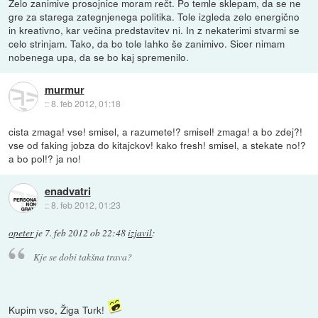
Zelo zanimive prosojnice moram rečt. Po temle sklepam, da se ne
gre za starega zategnjenega politika. Tole izgleda zelo energično
in kreativno, kar večina predstavitev ni. In z nekaterimi stvarmi se
celo strinjam. Tako, da bo tole lahko še zanimivo. Sicer nimam
nobenega upa, da se bo kaj spremenilo.
murmur
::
8. feb 2012, 01:18
cista zmaga! vse! smisel, a razumete!? smisel! zmaga! a bo zdej?!
vse od faking jobza do kitajckov! kako fresh! smisel, a stekate no!?
a bo pol!? ja no!
enadvatri
::
8. feb 2012, 01:23
opeter
je
7. feb 2012 ob 22:48
izjavil
:
Kje se dobi takšna trava?
Kupim vso, Žiga Turk!