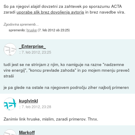
So pa njegovi
dovzetni za zahtevek po sporazumu ACTA
slajdi
zaradi
uporabe slik brez dovoljenja avtorja
in brez navedbe vira.
Zgodovina sprememb…
spremenilo:
hruske
(
7. feb 2012 ob 23:25
)
_Enterprise_
::
7. feb 2012, 23:25
tudi jest se ne strinjam z njim, ko namiguje na razne "nadzemne
vire energij", "koncu prevlade zahoda" in po mojem mnenju preveč
straši
je pa glede na ostale na njegovem področju ziher najbolj primeren
kuglvinkl
::
7. feb 2012, 23:28
Zanimiv link hruske, mislim, zaradi primerov. Thnx.
Markoff