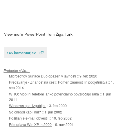
View more
PowerPoint
from
Žiga Turk
145 komentarjev
Preberite si še…
Microsoftov Surface Duo opažen v javnosti
::
9. feb 2020
Predavanje - Znanost na cesti: Pomen znanosti in podjetništva
::
1.
sep 2014
WHO: Mobilni telefoni lahko potencialno povzročajo raka
::
1. jun
2011
Windows spet izgubljal
::
3. feb 2009
So okrogli kabli kul?
::
1. jun 2002
Pošiljanje e-mail obvestil
::
10. feb 2002
Primerjava Win XP in 2000
::
9. nov 2001