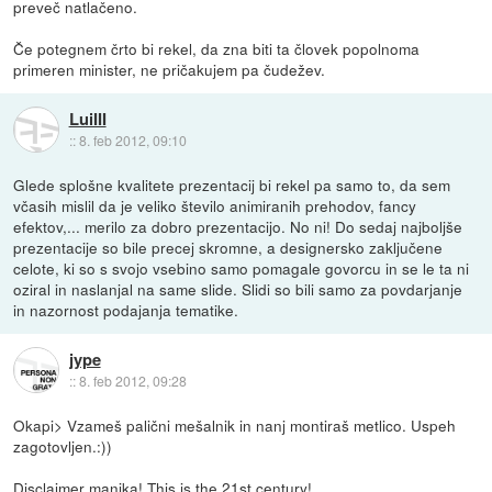
preveč natlačeno.
Če potegnem črto bi rekel, da zna biti ta človek popolnoma
primeren minister, ne pričakujem pa čudežev.
LuiIII
::
8. feb 2012, 09:10
Glede splošne kvalitete prezentacij bi rekel pa samo to, da sem
včasih mislil da je veliko število animiranih prehodov, fancy
efektov,... merilo za dobro prezentacijo. No ni! Do sedaj najboljše
prezentacije so bile precej skromne, a designersko zaključene
celote, ki so s svojo vsebino samo pomagale govorcu in se le ta ni
oziral in naslanjal na same slide. Slidi so bili samo za povdarjanje
in nazornost podajanja tematike.
jype
::
8. feb 2012, 09:28
Okapi> Vzameš palični mešalnik in nanj montiraš metlico. Uspeh
zagotovljen.:))
Disclaimer manjka! This is the 21st century!