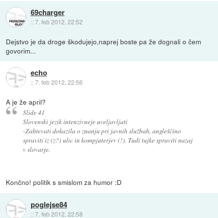
69charger
::
7. feb 2012, 22:52
Dejstvo je da droge škodujejo,naprej boste pa že dognali o čem
govorim...
echo
::
7. feb 2012, 22:56
A je že april?
Slide 41
Slovenski jezik intenzivneje uveljavljati
-Zahtevati dokazila o znanju pri javnih službah, angleščino
spraviti iz (z?) ulic in kompjuterjev (!). Tudi tujke spraviti nazaj
v slovarje.
Končno! politik s smislom za humor :D
poglejse84
::
7. feb 2012, 22:58