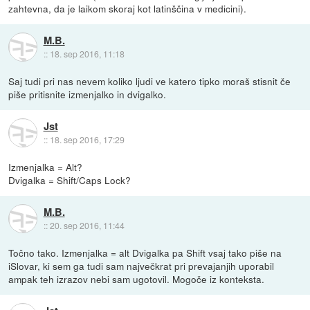
zahtevna, da je laikom skoraj kot latinščina v medicini).
M.B.
::
18. sep 2016, 11:18
Saj tudi pri nas nevem koliko ljudi ve katero tipko moraš stisnit če
piše pritisnite izmenjalko in dvigalko.
Jst
::
18. sep 2016, 17:29
Izmenjalka = Alt?
Dvigalka = Shift/Caps Lock?
M.B.
::
20. sep 2016, 11:44
Točno tako. Izmenjalka = alt Dvigalka pa Shift vsaj tako piše na
iSlovar, ki sem ga tudi sam največkrat pri prevajanjih uporabil
ampak teh izrazov nebi sam ugotovil. Mogoče iz konteksta.