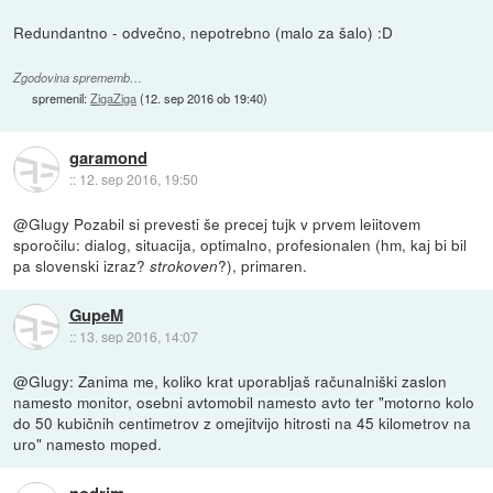
Redundantno - odvečno, nepotrebno (malo za šalo) :D
Zgodovina sprememb…
spremenil:
ZigaZiga
(
12. sep 2016 ob 19:40
)
garamond
::
12. sep 2016, 19:50
@Glugy Pozabil si prevesti še precej tujk v prvem leiitovem
sporočilu: dialog, situacija, optimalno, profesionalen (hm, kaj bi bil
pa slovenski izraz?
?), primaren.
strokoven
GupeM
::
13. sep 2016, 14:07
@Glugy: Zanima me, koliko krat uporabljaš računalniški zaslon
namesto monitor, osebni avtomobil namesto avto ter "motorno kolo
do 50 kubičnih centimetrov z omejitvijo hitrosti na 45 kilometrov na
uro" namesto moped.