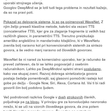
uporabi strojnega učenja.
Googlov DeepMind se je lotil tudi tega problema in rezultati kažejo,
da so na pravi poti.
Pokazali so delovanje sistema, ki so ga poimenovali WaveNet.
Z
njim želijo preseči klasične metode, kakršni sta vezani TTS
(
), kjer gre za zlaganje fragmente iz velikih baz
concatenative TTS
različnih glasov, in parametrični TTS. Trenutno preizkušajo
ameriško angleščino in mandarinsko kitajščino, ki v WaveNetu
zvenita bolj naravno kot pri konvencionalnih sistemih za sintezo
govora, a še vedno manj naravno od človeških govorcev.
WaveNet še ni nared za komercialno uporabo, ker je računsko še
preveč zahteven, da bi se lahko pogovarjali z osebnim
računalnikom. Lahko pa DeepMindovi spletni strani
poslušamo
,
kako vse skupaj zveni. Razvoj dobrega sintetizatorja govora
postaja čedalje pomembnejši, saj glasovni pomočniki rastejo kot
gobe po dežju - Google Now, Siri, Alexa, Cortana itd. Vsi ti bi radi
govorili čim bolj podobno ljudem.
Več podrobnosti razkriva Google v
dveh
strokovnih
člankih,
poljudneje pa
na blogu
. V principu gre za konvolucijsko nevronsko
mrežo, ki se uči na vzorcih človeškega govora, da zna potem
tvoriti človeško zveneče glasove. Še vedno pa potrebuje