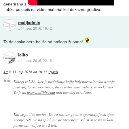
generirana z
Lahko pozabiš na video material kot dokazno gradivo.
matijadmin
::
11. sep 2016, 19:42
To dejansko bere boljše od našega župana!
leiito
::
11. sep 2016, 22:16
Jst
je
11. sep 2016 ob 16:33
izjavil
:
Kolegi iz USA, kjer je poslušanje knjig bolj normalno kot branje,
pravijo, da imajo najraje, da če avtor sam prebere svojo knjigo.
To je na
www.audible.com
tudi posebej označeno.
--
Kar se pa tiče novice: Da za sintezo govora uporabljajo strojno
učenje, NN, me pa sploh nič ne preseneča. V bistvu se mi nekam
pozno zdi, vsaj za ene 2 leti.