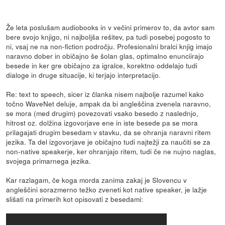
Že leta poslušam audiobooks in v večini primerov to, da avtor sam
bere svojo knjigo, ni najboljša rešitev, pa tudi posebej pogosto to
ni, vsaj ne na non-fiction področju. Profesionalni bralci knjig imajo
naravno dober in običajno še šolan glas, optimalno enunciirajo
besede in ker gre običajno za igralce, korektno oddelajo tudi
dialoge in druge situacije, ki terjajo interpretacijo.
Re: text to speech, sicer iz članka nisem najbolje razumel kako
točno WaveNet deluje, ampak da bi angleščina zvenela naravno,
se mora (med drugim) povezovati vsako besedo z naslednjo,
hitrost oz. dolžina izgovorjave ene in iste besede pa se mora
prilagajati drugim besedam v stavku, da se ohranja naravni ritem
jezika. Ta del izgovorjave je običajno tudi najtežji za naučiti se za
non-native speakerje, ker ohranjajo ritem, tudi če ne nujno naglas,
svojega primarnega jezika.
Kar razlagam, če koga morda zanima zakaj je Slovencu v
angleščini sorazmerno težko zveneti kot native speaker, je lažje
slišati na primerih kot opisovati z besedami: