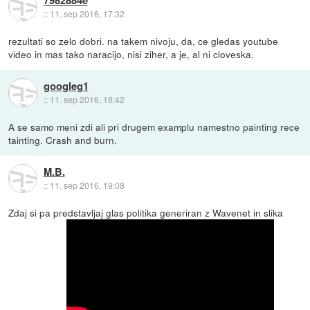
::
11. sep 2016, 17:32
rezultati so zelo dobri. na takem nivoju, da, ce gledas youtube
video in mas tako naracijo, nisi ziher, a je, al ni cloveska.
googleg1
::
11. sep 2016, 18:42
A se samo meni zdi ali pri drugem examplu namestno painting rece
tainting. Crash and burn.
M.B.
::
11. sep 2016, 19:08
Zdaj si pa predstavljaj glas politika generiran z Wavenet in slika