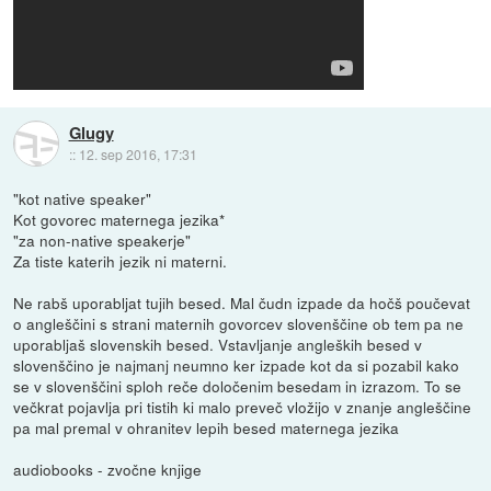
Glugy
::
12. sep 2016, 17:31
"kot native speaker"
Kot govorec maternega jezika*
"za non-native speakerje"
Za tiste katerih jezik ni materni.
Ne rabš uporabljat tujih besed. Mal čudn izpade da hočš poučevat
o angleščini s strani maternih govorcev slovenščine ob tem pa ne
uporabljaš slovenskih besed. Vstavljanje angleških besed v
slovenščino je najmanj neumno ker izpade kot da si pozabil kako
se v slovenščini sploh reče določenim besedam in izrazom. To se
večkrat pojavlja pri tistih ki malo preveč vložijo v znanje angleščine
pa mal premal v ohranitev lepih besed maternega jezika
audiobooks - zvočne knjige