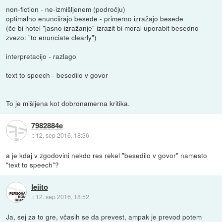
non-fiction - ne-izmišljenem (področju)
optimalno enunciirajo besede - primerno izražajo besede
(če bi hotel "jasno izražanje" izrazit bi moral uporabit besedno
zvezo: "to enunciate clearly")
interpretacijo - razlago
text to speech - besedilo v govor
To je mišljena kot dobronamerna kritika.
7982884e
::
12. sep 2016, 18:36
a je kdaj v zgodovini nekdo res rekel "besedilo v govor" namesto
"text to speech"?
leiito
::
12. sep 2016, 18:52
Ja, sej za to gre, včasih se da prevest, ampak je prevod potem