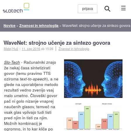
☰
Novice
»
Znanost in tehnologija
»
WaveNet: strojno učenje za sintezo govora
WaveNet: strojno učenje za sintezo govora
Matej Huš
::
11. sep 2016
ob 15:26
Znanost in tehnologija
- Računalniki znajo
Slo-Tech
že nekaj časa sintetizirati
govor (temu pravimo TTS
oziroma
), a ne
text-to-speech
glede na uporabljeno metodo
rezultati vedno zvenijo vsaj
malo umetno. Človeški govor
pač ni golo nizanje vnaprej
naučenih glasov, temveč na
vsak glas vplivajo tudi tisti
pred njim in tisti za njim.
Možnih kombinacij je
ogromno, in to kar kliče po