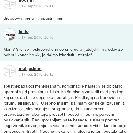
nodrim
::
17. sep 2016, 19:41
dropdown menu => spustni meni
leiito
::
17. sep 2016, 20:10
Meni? Sliši se neslovensko in če smo od prijateljskih narodov že
pobrali končnico -ik, jo dejmo izkoristit. Izbirnik?
matijadmin
::
17. sep 2016, 20:42
spustni/padajoči meni/seznam, kombinacije naštetih se običajno
uporablja pri prevajanju. Izbirnika še nisem zasledil med predlogi,
kaj šele, da bi se dejansko uporabljal. Predlagaj na franovemu
forumu ali islovarju. Osebno mislim (pa imam kar nekaj izkušenj z
lokalizacijo, slovenjenjem programja), da imamo precej
uravnoteženo rabo tujk, prevzetih besed in lastnih, povsem
poslovenjenih. Rad uporabljam naše besede, a nisem pretiran
zagovornik slovenjenja za vsako ceno, ker sem videl, kam to pelje
pri sosedih Hrvatih (računalniška terminologija je tam postala tako