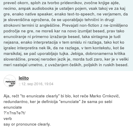
preveč okorn, sploh za tvorbo pridevnikov, zvočne knjige ajde,
recimo, ampak audiobooks je ustaljen pojem, vsak takoj ve za kaj
gre, enako native speaker, enako text-to-speech, ne verjamem, da
je slovenščina ogrožena, če se uporabljajo tehnični in drugi
strokovni termini iz angleščine. Prevajati non-fiction z ne-izmišljeno
področje ne gre, ne moreš kar na novo izumljat besed, prav tako
enunciiranje ni primerno izražanje besed, taka sintagma je tudi
nejasna, enako interpretacija v tem smislu ni razlaga, tako kot ko
igralec interpretira nek lik, da ne razlaga, v tem kontekstu, kot še
marsikdaj, se pač uporabljajo tujka. Jebiga, dobronamerna kritika
slovenščine, precej neroden jezik je, morda tudi zaro, ker je v veliki
meri nastajal umetno, z uvažanjem čeških, poljskih in ruskih besed.
leiito
::
12. sep 2016, 19:04
Aja, rečt "to enunicate clearly" bi blo, kot reče Marko Crnkovič,
redundantno, ker je definicija "enunciate" že sama po sebi
enunciate
?'n?ns?e?t/
verb
say or pronounce clearly.