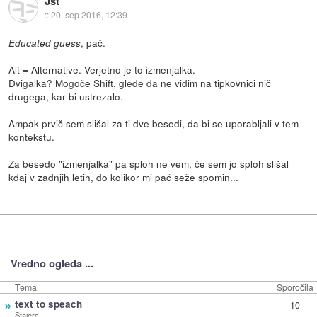
Jst
::
20. sep 2016, 12:39
, pač.
Educated guess
Alt = Alternative. Verjetno je to izmenjalka.
Dvigalka? Mogoče Shift, glede da ne vidim na tipkovnici nič
drugega, kar bi ustrezalo.
Ampak prvič sem slišal za ti dve besedi, da bi se uporabljali v tem
kontekstu.
Za besedo "izmenjalka" pa sploh ne vem, če sem jo sploh slišal
kdaj v zadnjih letih, do kolikor mi pač seže spomin...
Vredno ogleda ...
Tema
Sporočila
»
text to speach
10
Stajerc