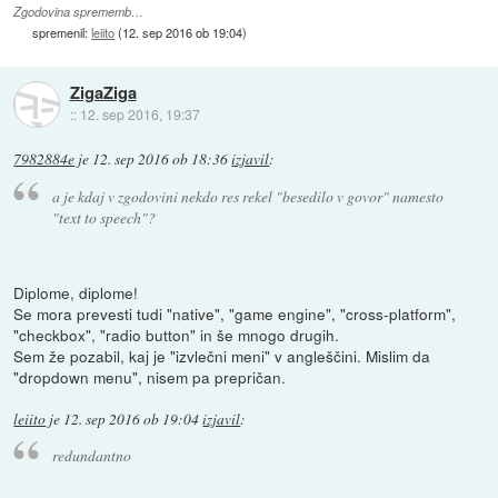
Zgodovina sprememb…
spremenil:
leiito
(
12. sep 2016 ob 19:04
)
ZigaZiga
::
12. sep 2016, 19:37
7982884e
je
12. sep 2016 ob 18:36
izjavil
:
a je kdaj v zgodovini nekdo res rekel "besedilo v govor" namesto
"text to speech"?
Diplome, diplome!
Se mora prevesti tudi "native", "game engine", "cross-platform",
"checkbox", "radio button" in še mnogo drugih.
Sem že pozabil, kaj je "izvlečni meni" v angleščini. Mislim da
"dropdown menu", nisem pa prepričan.
leiito
je
12. sep 2016 ob 19:04
izjavil
:
redundantno