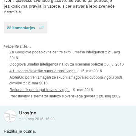
jezikoslovna pravila in vzorce, sicer ustvarja lepo zveneče
nesmisle.
22 komentarjev
Preberite si še…
Za Googlove podatkovne centre skrbi umetna inteligenca
::
21. avg
2018
Googlova umetna inteligenca na lov za očesnimi bolezni
::
6. jul 2016
4:1 - konec človeške superiornosti v goju
::
15. mar 2016
AlphaGo po treh zmagah že skupni zmagovalec dvoboja v goju proti
človeku
::
12. mar 2016
Računalnik premagal človeka v goju
::
9. mar 2016
Predstavitev sistema za sintezo slovenskega govora
::
28. maj 2002
Uros!no
::
11. sep 2016, 16:20
Razlika je očitna.