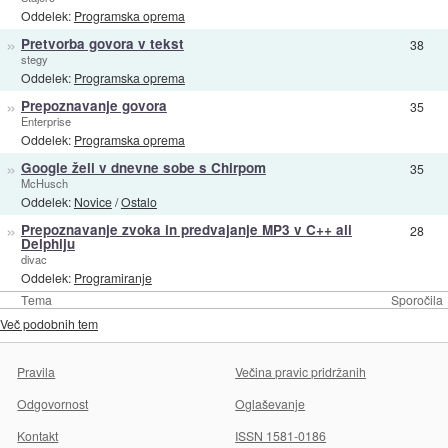
Oddelek:
Programska oprema
»
Pretvorba govora v tekst
38
stegy
Oddelek:
Programska oprema
»
Prepoznavanje govora
35
Enterprise
Oddelek:
Programska oprema
»
Google želi v dnevne sobe s Chirpom
35
McHusch
Oddelek:
Novice
/
Ostalo
»
Prepoznavanje zvoka in predvajanje MP3 v C++ ali
28
Delphiju
divac
Oddelek:
Programiranje
Tema
Sporočila
Več podobnih tem
Pravila
Večina pravic pridržanih
Odgovornost
Oglaševanje
Kontakt
ISSN 1581-0186