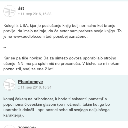
Jst
::
11. sep 2016, 16:33
Kolegi iz USA, kjer je poslušanje knjig bolj normalno kot branje,
pravijo, da imajo najraje, da če avtor sam prebere svojo knjigo. To
je na
www.audible.com
tudi posebej označeno.
--
Kar se pa tiče novice: Da za sintezo govora uporabljajo strojno
učenje, NN, me pa sploh nič ne preseneča. V bistvu se mi nekam
pozno zdi, vsaj za ene 2 leti.
Phantomeye
::
11. sep 2016, 16:34
komaj čakam na prihodnost, k bodo ti asistenti 'pametni' s
popolnoma človeškim glasom (po možnosti, takim kot ga bo
uporabnik določil - npr. posnel sebe ali svojega najljubšega
karakterja).
7982884e