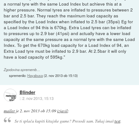
a normal tyre with the same Load Index but achieve this at a
higher pressure. Normal tyres are inflated to pressures between 2
bar and 2.5 bar. They reach the maximum load capacity as
specified by the Load Index when inflated to 2.5 bar (35psi) Eg for
a Load Index of 94 this is 670kg. Extra Load tyres can be inflated
to pressures up to 2.9 bar (41psi) and actually have a lower load
capacity at the same pressure as a normal tyre with the same Load
Index. To get the 670kg load capacity for a Load Index of 94, an
Extra Load tyre must be inflated to 2.9 bar. At 2.5bar it will only
have a load capacity of 595kg."
Zgodovina sprememb…
spremenilo:
Hayabusa
(
2. nov 2013 ob 15:13
)
Blinder
::
2. nov 2013, 15:13
mailer
je
2. nov 2013 ob 15:09
izjavil
:
Se ti splača kupiti kitajske gume? Presodi sam. Tukaj imaš
test
.