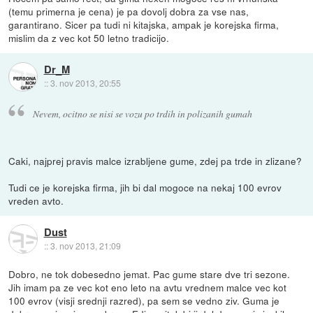
(temu primerna je cena) je pa dovolj dobra za vse nas,
garantirano. Sicer pa tudi ni kitajska, ampak je korejska firma,
mislim da z vec kot 50 letno tradicijo.
Dr_M
::
3. nov 2013, 20:55
Nevem, ocitno se nisi se vozu po trdih in polizanih gumah
Caki, najprej pravis malce izrabljene gume, zdej pa trde in zlizane?
Tudi ce je korejska firma, jih bi dal mogoce na nekaj 100 evrov
vreden avto.
Dust
::
3. nov 2013, 21:09
Dobro, ne tok dobesedno jemat. Pac gume stare dve tri sezone.
Jih imam pa ze vec kot eno leto na avtu vrednem malce vec kot
100 evrov (visji srednji razred), pa sem se vedno ziv. Guma je