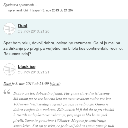
Zgodovina sprememb…
spremenil:
GrimReaper
(
3. nov 2013 ob 21:20
)
Dust
::
3. nov 2013, 21:20
Spet bom reku, dovolj dobra, ocitno ne razumete. Ce bi jo mel pa
za dirkanje po progi pa verjetno me bi bla kos continentalu recimo.
Razumes zdaj?
black ice
::
3. nov 2013, 21:21
Dust
je
3. nov 2013 ob 21:09
izjavil
:
Dobro, ne tok dobesedno jemat. Pac gume stare dve tri sezone.
Jih imam pa ze vec kot eno leto na avtu vrednem malce vec kot
100 evrov (visji srednji razred), pa sem se vedno ziv. Guma je
dobra v sujem in v mokrem. Edin ocitek bi ji dal da se pri visokih
hitrostih malenkost cuti vibracije, prej tega ni blo ko sm mel
pirelli. Samo to govorimo 170kmh+. Mogoce je centriranje
samo krivo. Kot sm ze reku, ce je dovolj dobra guma zame je tudi