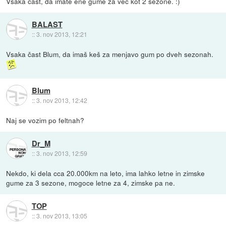
Vsaka čast, da imate ene gume za več kot 2 sezone. :)
BALAST
::
3. nov 2013, 12:21
Vsaka čast Blum, da imaš keš za menjavo gum po dveh sezonah.
Blum
::
3. nov 2013, 12:42
Naj se vozim po feltnah?
Dr_M
::
3. nov 2013, 12:59
Nekdo, ki dela cca 20.000km na leto, ima lahko letne in zimske
gume za 3 sezone, mogoce letne za 4, zimske pa ne.
TOP
::
3. nov 2013, 13:05