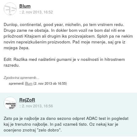
Blum
::
2. nov 2013, 16:52
Dunlop, continental, good year, michelin, po tem vrstnem redu.
Drugo zame ne obstaja. In dokler bom vozil ne bom dal niti ene
priložnosti Kitajcem ali drugim iks proizvajalcem. Sploh pa ne nekim
novim nepreizkušenim proizvodom. Pač moje mnenje, saj gre iz
mojega žepa.
Edit: Razlika med naštetimi gumami je v nosilnosti in hitrostnem
razredu.
Zgodovina sprememb…
spremenil:
Blum
(
2. nov 2013 ob 16:55
)
RejZoR
::
2. nov 2013, 16:56
Zato pa je najbolje za dano sezono odpret ADAC test in pogledat
kaj je trenutno najbolje. In pač vzameš tisto. Oz nekaj kar je
ocenjeno znotraj "zelo dobro".