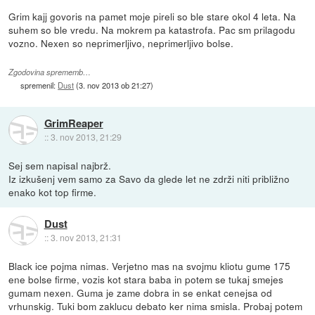
Grim kajj govoris na pamet moje pireli so ble stare okol 4 leta. Na
suhem so ble vredu. Na mokrem pa katastrofa. Pac sm prilagodu
vozno. Nexen so neprimerljivo, neprimerljivo bolse.
Zgodovina sprememb…
spremenil:
Dust
(
3. nov 2013 ob 21:27
)
GrimReaper
::
3. nov 2013, 21:29
Sej sem napisal najbrž.
Iz izkušenj vem samo za Savo da glede let ne zdrži niti približno
enako kot top firme.
Dust
::
3. nov 2013, 21:31
Black ice pojma nimas. Verjetno mas na svojmu kliotu gume 175
ene bolse firme, vozis kot stara baba in potem se tukaj smejes
gumam nexen. Guma je zame dobra in se enkat cenejsa od
vrhunskig. Tuki bom zaklucu debato ker nima smisla. Probaj potem