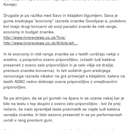
Koreje)
Drugače je pa razlika med Savo in kitajskim čigumijem. Sava je
guma srednjega "economy" razreda znamke Goodyear-a, podobno
kot imajo drugi koncerni ob svoji paradni znamki še mid-range,
economy in budget znamke.
http://www.tyrereviews.co.uk/Tyre/
http://www.tyrereviews.co.uk/Article/wh...
In te economy in mid-range znamke se v testih uvrščajo nekje v
sredino, s povprečno oceno priporočljivo, (včasih tudi kakšna
preseneti z oceno zelo priporočljivo in je celo višje od dražje,
premium znamke koncerna). In teh solidnih gum srednjega
cenovnega razreda nikakor ne gre primerjati s kitajskimi, katere na
testih ADAC redno dobivajo ocene priporočljivo z omejitvami/ni
priporočljivo.
Se pa strinjam, da se pri gumah ne špara in se vzame nekaj kar je
bilo na testu v top skupini z oceno zelo priporočljivo - kot že prej
rečeno, če malo spremljaš teste pnevmatik se najde tudi kakšna
cenejša znamka, ki tisto sezono preseneti in se po performansah
uvrsti v rang premium gum.