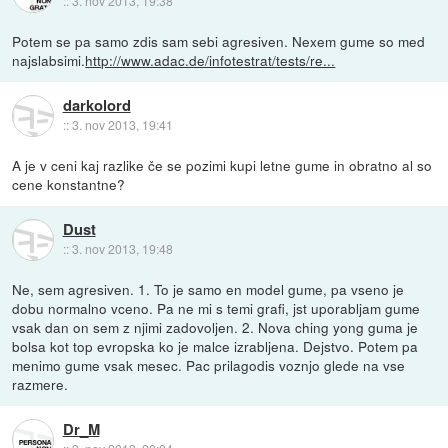
::
3. nov 2013, 19:38
Potem se pa samo zdis sam sebi agresiven. Nexem gume so med
najslabsimi.
http://www.adac.de/infotestrat/tests/re...
darkolord
::
3. nov 2013, 19:41
A je v ceni kaj razlike če se pozimi kupi letne gume in obratno al so
cene konstantne?
Dust
::
3. nov 2013, 19:48
Ne, sem agresiven. 1. To je samo en model gume, pa vseno je
dobu normalno vceno. Pa ne mi s temi grafi, jst uporabljam gume
vsak dan on sem z njimi zadovoljen. 2. Nova ching yong guma je
bolsa kot top evropska ko je malce izrabljena. Dejstvo. Potem pa
menimo gume vsak mesec. Pac prilagodis voznjo glede na vse
razmere.
Dr_M