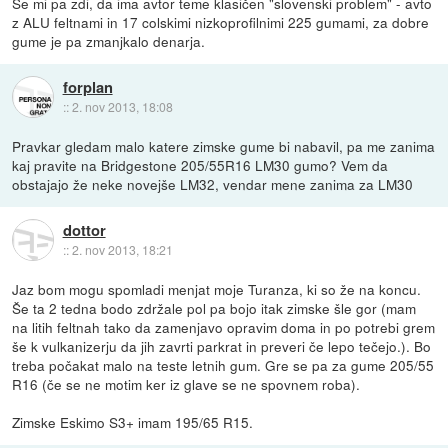
Se mi pa zdi, da ima avtor teme klasičen "slovenski problem" - avto
z ALU feltnami in 17 colskimi nizkoprofilnimi 225 gumami, za dobre
gume je pa zmanjkalo denarja.
forplan
::
2. nov 2013, 18:08
Pravkar gledam malo katere zimske gume bi nabavil, pa me zanima
kaj pravite na Bridgestone 205/55R16 LM30 gumo? Vem da
obstajajo že neke novejše LM32, vendar mene zanima za LM30
dottor
::
2. nov 2013, 18:21
Jaz bom mogu spomladi menjat moje Turanza, ki so že na koncu.
Še ta 2 tedna bodo zdržale pol pa bojo itak zimske šle gor (mam
na litih feltnah tako da zamenjavo opravim doma in po potrebi grem
še k vulkanizerju da jih zavrti parkrat in preveri če lepo tečejo.). Bo
treba počakat malo na teste letnih gum. Gre se pa za gume 205/55
R16 (če se ne motim ker iz glave se ne spovnem roba).
Zimske Eskimo S3+ imam 195/65 R15.