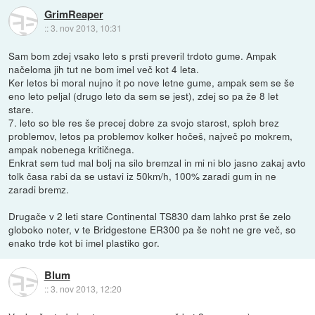
GrimReaper
::
3. nov 2013, 10:31
Sam bom zdej vsako leto s prsti preveril trdoto gume. Ampak
načeloma jih tut ne bom imel več kot 4 leta.
Ker letos bi moral nujno it po nove letne gume, ampak sem se še
eno leto peljal (drugo leto da sem se jest), zdej so pa že 8 let
stare.
7. leto so ble res še precej dobre za svojo starost, sploh brez
problemov, letos pa problemov kolker hočeš, največ po mokrem,
ampak nobenega kritičnega.
Enkrat sem tud mal bolj na silo bremzal in mi ni blo jasno zakaj avto
tolk časa rabi da se ustavi iz 50km/h, 100% zaradi gum in ne
zaradi bremz.
Drugače v 2 leti stare Continental TS830 dam lahko prst še zelo
globoko noter, v te Bridgestone ER300 pa še noht ne gre več, so
enako trde kot bi imel plastiko gor.
Blum
::
3. nov 2013, 12:20