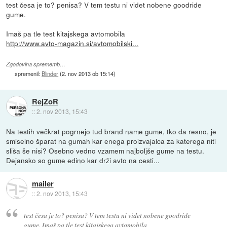
test česa je to? penisa? V tem testu ni videt nobene goodride
gume.
Imaš pa tle test kitajskega avtomobila
http://www.avto-magazin.si/avtomobilski...
Zgodovina sprememb…
spremenil:
Blinder
(
2. nov 2013 ob 15:14
)
RejZoR
::
2. nov 2013, 15:43
Na testih večkrat pogrnejo tud brand name gume, tko da resno, je
smiselno šparat na gumah kar enega proizvajalca za katerega niti
sliša še nisi? Osebno vedno vzamem najboljše gume na testu.
Dejansko so gume edino kar drži avto na cesti...
mailer
::
2. nov 2013, 15:43
test česa je to? penisa? V tem testu ni videt nobene goodride
gume. Imaš pa tle test kitajskega avtomobila