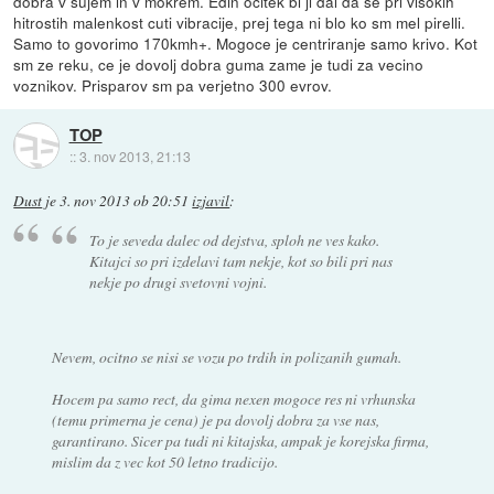
dobra v sujem in v mokrem. Edin ocitek bi ji dal da se pri visokih
hitrostih malenkost cuti vibracije, prej tega ni blo ko sm mel pirelli.
Samo to govorimo 170kmh+. Mogoce je centriranje samo krivo. Kot
sm ze reku, ce je dovolj dobra guma zame je tudi za vecino
voznikov. Prisparov sm pa verjetno 300 evrov.
TOP
::
3. nov 2013, 21:13
Dust
je
3. nov 2013 ob 20:51
izjavil
:
To je seveda dalec od dejstva, sploh ne ves kako.
Kitajci so pri izdelavi tam nekje, kot so bili pri nas
nekje po drugi svetovni vojni.
Nevem, ocitno se nisi se vozu po trdih in polizanih gumah.
Hocem pa samo rect, da gima nexen mogoce res ni vrhunska
(temu primerna je cena) je pa dovolj dobra za vse nas,
garantirano. Sicer pa tudi ni kitajska, ampak je korejska firma,
mislim da z vec kot 50 letno tradicijo.