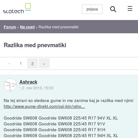
☰
Forum
»
Na cesti
»
Razlika med pnevmatiki
Razlika med pnevmatiki
«
1
2
»
Ashrack
::
2. nov 2013, 15:03
Na tej strani so sledece gume in me zanima kaj je razlika med njimi:
http://www.gume-direkt.com/cgi-bin/rsho...
Goodride SW608 Goodride SW608 225/45 R17 94V XL XL
Goodride SW608 Goodride SW608 225/45 R17 91V
Goodride SW608 Goodride SW608 225/45 R17 91H
Goodride SW608 Goodride SW608 225/45 R17 94H XL XL