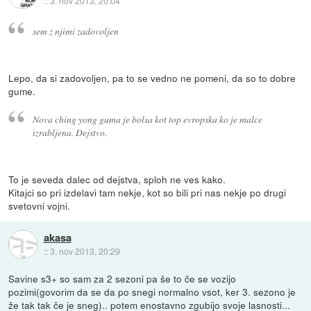
::
3. nov 2013, 20:04
sem z njimi zadovoljen
Lepo, da si zadovoljen, pa to se vedno ne pomeni, da so to dobre
gume.
Nova ching yong guma je bolsa kot top evropska ko je malce
izrabljena. Dejstvo.
To je seveda dalec od dejstva, sploh ne ves kako.
Kitajci so pri izdelavi tam nekje, kot so bili pri nas nekje po drugi
svetovni vojni.
akasa
::
3. nov 2013, 20:29
Savine s3+ so sam za 2 sezoni pa še to če se vozijo
pozimi(govorim da se da po snegi normalno vsot, ker 3. sezono je
že tak tak če je sneg).. potem enostavno zgubijo svoje lasnosti...