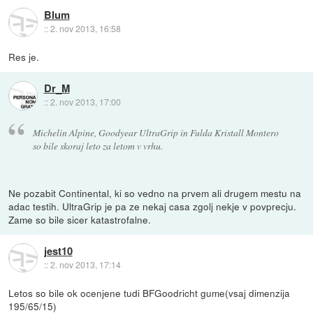
Blum
::
2. nov 2013, 16:58
Res je.
Dr_M
::
2. nov 2013, 17:00
Michelin Alpine, Goodyear UltraGrip in Fulda Kristall Montero
so bile skoraj leto za letom v vrhu.
Ne pozabit Continental, ki so vedno na prvem ali drugem mestu na
adac testih. UltraGrip je pa ze nekaj casa zgolj nekje v povprecju.
Zame so bile sicer katastrofalne.
jest10
::
2. nov 2013, 17:14
Letos so bile ok ocenjene tudi BFGoodricht gume(vsaj dimenzija
195/65/15)