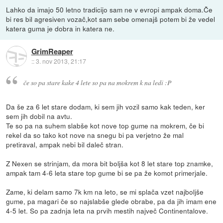
Lahko da imajo 50 letno tradicijo sam ne v evropi ampak doma.Če
bi res bil agresiven vozač,kot sam sebe omenajš potem bi že vedel
katera guma je dobra in katera ne.
GrimReaper
::
3. nov 2013, 21:17
če so pa stare kake 4 lete so pa na mokrem k na ledi :P
Da še za 6 let stare dodam, ki sem jih vozil samo kak teden, ker
sem jih dobil na avtu.
Te so pa na suhem slabše kot nove top gume na mokrem, če bi
rekel da so tako kot nove na snegu bi pa verjetno že mal
pretiraval, ampak nebi bil daleč stran.
Z Nexen se strinjam, da mora bit boljša kot 8 let stare top znamke,
ampak tam 4-6 leta stare top gume bi se pa že komot primerjale.
Zame, ki delam samo 7k km na leto, se mi splača vzet najboljše
gume, pa magari če so najslabše glede obrabe, pa da jih imam ene
4-5 let. So pa zadnja leta na prvih mestih največ Continentalove.