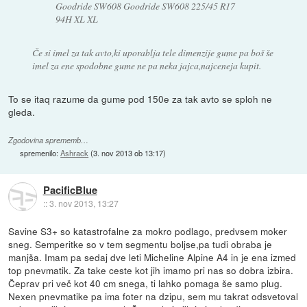
Goodride SW608 Goodride SW608 225/45 R17
94H XL XL
Če si imel za tak avto,ki uporablja tele dimenzije gume pa boš še
imel za ene spodobne gume ne pa neka jajca,najceneja kupit.
To se itaq razume da gume pod 150e za tak avto se sploh ne
gleda.
Zgodovina sprememb…
spremenilo:
Ashrack
(
3. nov 2013 ob 13:17
)
PacificBlue
::
3. nov 2013, 13:27
Savine S3+ so katastrofalne za mokro podlago, predvsem moker
sneg. Semperitke so v tem segmentu boljse,pa tudi obraba je
manjša. Imam pa sedaj dve leti Micheline Alpine A4 in je ena izmed
top pnevmatik. Za take ceste kot jih imamo pri nas so dobra izbira.
Čeprav pri več kot 40 cm snega, ti lahko pomaga še samo plug.
Nexen pnevmatike pa ima foter na dzipu, sem mu takrat odsvetoval