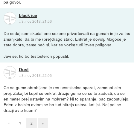
pa govor.
black ice
::
3. nov 2013, 21:56
Do sedaj sem skušal eno sezono privarčevati na gumah in je za las
zmanjkalo, da bi me (pre)drago stalo. Enkrat je dovolj. Mogoče je
zate dobra, zame pač ni, ker se vozim tudi izven poligona.
Javi se, ko bo testosteron popustil.
Dust
::
3. nov 2013, 22:05
Ce so gume obrabljene je res nesmiselno sparat, zamenat cim
prej. Zakaj bi kupil se enkrat drazje gume ce so te zadosti, da se
en meter prej ustavim na mokrem? Ni to sparanje, pac zadostujejo.
Eden z bolsim avtom se bo tud hitrejs ustavu kot jst. Nej pol se
drazji avto kupm?
«
1
2
»