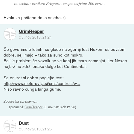
za vecino voznikov. Prisparov sm pa verjetno 300 evrov.
Hvala za pošteno dozo smeha. :)
GrimReaper
::
3. nov 2013, 21:24
Če govorimo o letnih, so glede na zgornji test Nexen res povsem
dobre, sej imajo + tako za suho kot mokro.
Bolj je problem če voznik ne ve kdaj jih mora zamenjat, ker Nexen
najbrž ne zdrži enako dolgo kot Continental.
Še enkrat si dobro poglejte test:
http://www.motorevija.si/cms/controls/w...
Niso ravno čunga lunga gume.
Zgodovina sprememb…
spremenil:
GrimReaper
(
3. nov 2013 ob 21:26
)
Dust
::
3. nov 2013, 21:25