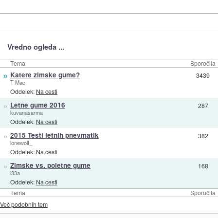
Vredno ogleda ...
Tema
Sporočila
»
Katere zimske gume?
3439
T-Mac
Oddelek:
Na cesti
»
Letne gume 2016
287
kuvanasarma
Oddelek:
Na cesti
»
2015 Testi letnih pnevmatik
382
lonewolf_
Oddelek:
Na cesti
»
Zimske vs. poletne gume
168
i33a
Oddelek:
Na cesti
Tema
Sporočila
Več podobnih tem