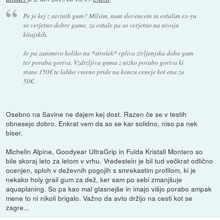
Pa je kej z savinih gum? Milsim, nam slovencem in ostalim ex-yu
so verjetno dobre gume, za ostale pa so verjetno na nivoju
kitajskih.
Je pa zanimivo koliko na *strošek* vpliva zivljenjska doba gum
ter poraba goriva. Vzdrzljiva guma z nizko porabo goriva ki
stane 150€ te lahko vseeno pride na koncu ceneje kot ena za
50€.
Osebno na Savine ne dajem kej dost. Razen če se v testih
obnesejo dobro. Enkrat vem da so se kar solidno, niso pa nek
biser.
Michelin Alpine, Goodyear UltraGrip in Fulda Kristall Montero so
bile skoraj leto za letom v vrhu. Vredestein je bil tud večkrat odlično
ocenjen, sploh v deževnih pogojih s smrekastim profilom, ki je
nekako holy grail gum za dež, ker sam po sebi zmanjšuje
aquaplaning. So pa kao mal glasnejše in imajo višjo porabo ampak
mene to ni nikoli brigalo. Važno da avto držijo na cesti kot se
zagre...