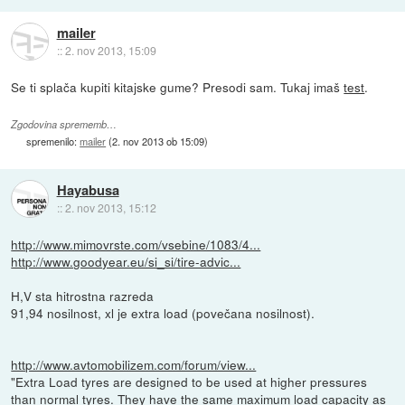
mailer
::
2. nov 2013, 15:09
Se ti splača kupiti kitajske gume? Presodi sam. Tukaj imaš
test
.
Zgodovina sprememb…
spremenilo:
mailer
(
2. nov 2013 ob 15:09
)
Hayabusa
::
2. nov 2013, 15:12
http://www.mimovrste.com/vsebine/1083/4...
http://www.goodyear.eu/si_si/tire-advic...
H,V sta hitrostna razreda
91,94 nosilnost, xl je extra load (povečana nosilnost).
http://www.avtomobilizem.com/forum/view...
"Extra Load tyres are designed to be used at higher pressures
than normal tyres. They have the same maximum load capacity as