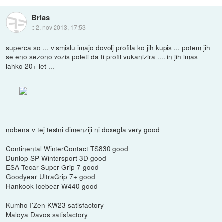
Brias
::
2. nov 2013, 17:53
superca so ... v smislu imajo dovolj profila ko jih kupis ... potem jih
se eno sezono vozis poleti da ti profil vukanizira .... in jih imas
lahko 20+ let ...
nobena v tej testni dimenziji ni dosegla very good
Continental WinterContact TS830 good
Dunlop SP Wintersport 3D good
ESA-Tecar Super Grip 7 good
Goodyear UltraGrip 7+ good
Hankook Icebear W440 good
Kumho I'Zen KW23 satisfactory
Maloya Davos satisfactory