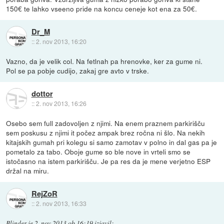
150€ te lahko vseeno pride na koncu ceneje kot ena za 50€.
Dr_M
::
2. nov 2013, 16:20
Vazno, da je velik col. Na fetlnah pa hrenovke, ker za gume ni.
Pol se pa pobje cudijo, zakaj gre avto v trske.
dottor
::
2. nov 2013, 16:26
Osebo sem full zadovoljen z njimi. Na enem praznem parkirišču
sem poskusu z njimi it počez ampak brez ročna ni šlo. Na nekih
kitajskih gumah pri kolegu si samo zamotav v polno in dal gas pa je
pometalo za tabo. Oboje gume so ble nove in vrteli smo se
istočasno na istem parkirišču. Je pa res da je mene verjetno ESP
držal na miru.
RejZoR
::
2. nov 2013, 16:33
Blinder
je
2. nov 2013 ob 16:19
izjavil
: