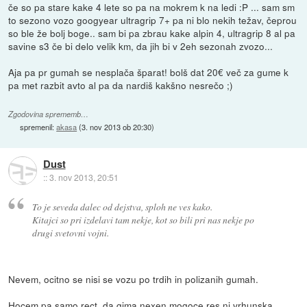
če so pa stare kake 4 lete so pa na mokrem k na ledi :P ... sam sm
to sezono vozo googyear ultragrip 7+ pa ni blo nekih težav, čeprou
so ble že bolj boge.. sam bi pa zbrau kake alpin 4, ultragrip 8 al pa
savine s3 če bi delo velik km, da jih bi v 2eh sezonah zvozo...
Aja pa pr gumah se nesplača šparat! bolš dat 20€ več za gume k
pa met razbit avto al pa da nardiš kakšno nesrečo ;)
Zgodovina sprememb…
spremenil:
akasa
(
3. nov 2013 ob 20:30
)
Dust
::
3. nov 2013, 20:51
To je seveda dalec od dejstva, sploh ne ves kako.
Kitajci so pri izdelavi tam nekje, kot so bili pri nas nekje po
drugi svetovni vojni.
Nevem, ocitno se nisi se vozu po trdih in polizanih gumah.
Hocem pa samo rect, da gima nexen mogoce res ni vrhunska