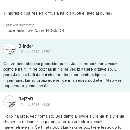
Ti moraš bit pa res en id**t. Pa kaj on kupuje, avto al gume?
Zgodovina sprememb…
spremenilo:
mailer
(
2. nov 2013 ob 15:44
)
Blinder
::
2. nov 2013, 15:52
Če kar tako obsojaš goodride gume. Jaz jih ne poznam ampak
pomoje niti ti jih ne poznaš in niti ne veš iz katere drzave so. O
poreklu bi se tudi dalo diskutirat, če je pomembno kje so
inzenirane, kje so proizvedene, kje ima sedez podjetje.. Niso vse
nepriznane gume zanič.
RejZoR
::
2. nov 2013, 16:06
Roko na srce, večinoma so. Boš gamblal svoje življenje in življenje
drugih na nečem, ki je potencialno lahko dobro ampak
najverjetneje ni? Če ti rata dobit kje kakšne pozitivne teste, go for