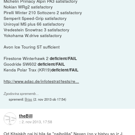
Michelin Primacy Alpin PA3 satisfactory
Nokian WRg2 satisfactory
Pirelli Winter 210 Sottozero 2 satisfactory
Semperit Speed-Grip satisfactory
Uniroyal MS plus 66 satisfactory
Vredestein Snowtrac 3 satisfactory
Yokohama W.drive satisfactory
Avon Ice Touring ST sufficient
Firestone Winterhawk 2
deficient/FAIL
Goodride SW602
deficient/FAIL
Kenda Polar Trax (KR19)
deficient/FAIL
http://www.adac.de/infotestrat/tests/re...
Zgodovina sprememb…
spremenil:
Brias
(
2. nov 2013 ob 17:54
)
theBill
::
2. nov 2013, 17:58
Od Kitajskih naj bi bila še "najboljša" Nexen (no v bistvu so iz J.