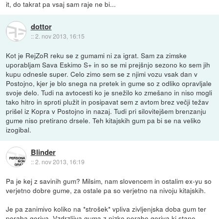
it, do takrat pa vsaj sam raje ne bi...
dottor
::
2. nov 2013, 16:15
Kot je RejZoR reku se z gumami ni za igrat. Sam za zimske
uporabljam Sava Eskimo S+ in so se mi prejšnjo sezono ko sem jih
kupu odnesle super. Celo zimo sem se z njimi vozu vsak dan v
Postojno, kjer je blo snega na pretek in gume so z odliko opravljale
svoje delo. Tudi na avtocesti ko je snežilo ko zmešano in niso mogli
tako hitro in sproti plužit in posipavat sem z avtom brez večji težav
prišel iz Kopra v Postojno in nazaj. Tudi pri silovitejšem brenzanju
gume niso pretirano drsele. Teh kitajskih gum pa bi se na veliko
izogibal.
Blinder
::
2. nov 2013, 16:19
Pa je kej z savinih gum? Milsim, nam slovencem in ostalim ex-yu so
verjetno dobre gume, za ostale pa so verjetno na nivoju kitajskih.
Je pa zanimivo koliko na *strošek* vpliva zivljenjska doba gum ter
poraba goriva. Vzdrzljiva guma z nizko porabo goriva ki stane