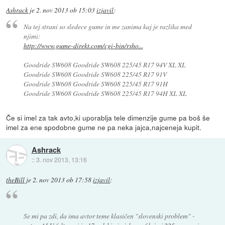
Ashrack
je
2. nov 2013 ob 15:03
izjavil
:
Na tej strani so sledece gume in me zanima kaj je razlika med
njimi:
http://www.gume-direkt.com/cgi-bin/rsho...
Goodride SW608 Goodride SW608 225/45 R17 94V XL XL
Goodride SW608 Goodride SW608 225/45 R17 91V
Goodride SW608 Goodride SW608 225/45 R17 91H
Goodride SW608 Goodride SW608 225/45 R17 94H XL XL
Če si imel za tak avto,ki uporablja tele dimenzije gume pa boš še
imel za ene spodobne gume ne pa neka jajca,najceneja kupit.
Ashrack
::
3. nov 2013, 13:16
theBill
je
2. nov 2013 ob 17:58
izjavil
:
Se mi pa zdi, da ima avtor teme klasičen "slovenski problem" -