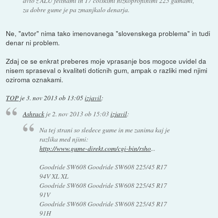
avto z ALU feltnami in 17 colskimi nizkoprofilnimi 225 gumami,
za dobre gume je pa zmanjkalo denarja.
Ne, "avtor" nima tako imenovanega "slovenskega problema" in tudi
denar ni problem.
Zdaj ce se enkrat preberes moje vprasanje bos mogoce uvidel da
nisem spraseval o kvaliteti doticnih gum, ampak o razliki med njimi
oziroma oznakami.
TOP
je
3. nov 2013 ob 13:05
izjavil
:
Ashrack
je
2. nov 2013 ob 15:03
izjavil
:
Na tej strani so sledece gume in me zanima kaj je
razlika med njimi:
http://www.gume-direkt.com/cgi-bin/rsho
...
Goodride SW608 Goodride SW608 225/45 R17
94V XL XL
Goodride SW608 Goodride SW608 225/45 R17
91V
Goodride SW608 Goodride SW608 225/45 R17
91H