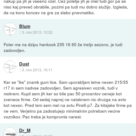
nakup pa jih je vseeno vzel. Čez poletje jih je imel tudi gor pa se
niso kaj preveč obrabile, pozimi pa tudi mu dobro služijo. Izgleda,
da na konc koncev ne gre za slabo pnevmatiko.
Blum
::
3. nov 2013, 13:32
Foter ma na dzipu hankook 235 16 60 že tretjo sezono, je tudi
zadovoljen.
Dust
::
3. nov 2013, 19:11
Kar se "iks" znamk gum tice. Sam uporabljam letne nexen 215/55
r17 in sem nadvse zadovoljen. Sem agresiven voznik, tudi v
mokrem. Kupil sem jih ker so bile pac 50 procentov ceneje kot
zvenece firme. Od sedaj naprej ne nataknem nic druzga na avto
kot nexen. Pred tem sem mel na avtu Pirelli p7. Za kitajske firme pa
ne vem. Verjetno pa zadostujejo minimalnim potrebam vecine
voznikov. Pac treba je kompromis narest.
Dr_M