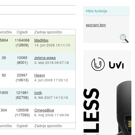
Hitre funkcije
seznam tem
oročila
Ogledi
Zadnje sporočilo
5864
1164068
MadMax
(12809)
14. jun 2026 15:11:10
26
10065
zelena-agwa
(8001)
3. sep 2018 09:57:18
92
22997
Heavy
(10613)
4. jun 2009 17:33:12
1905
121981
jvolk
(62758)
9. feb 2007 14:13:19
304
126508
OmegaBlue
(117093)
6. maj 2006 17:49:09
oročila
Ogledi
Zadnje sporočilo