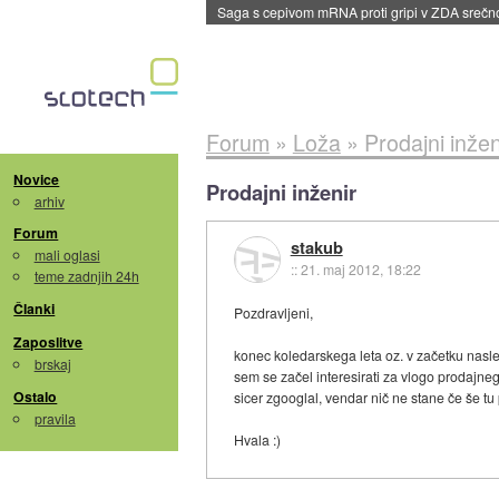
Saga s cepivom mRNA proti gripi v ZDA sreč
Forum
»
Loža
»
Prodajni inžen
Novice
Prodajni inženir
arhiv
Forum
stakub
mali oglasi
::
21. maj 2012, 18:22
teme zadnjih 24h
Članki
Pozdravljeni,
Zaposlitve
konec koledarskega leta oz. v začetku nasle
brskaj
sem se začel interesirati za vlogo prodajnega
Ostalo
sicer zgooglal, vendar nič ne stane če še t
pravila
Hvala :)