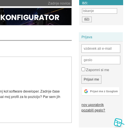
Išči:
Zadnje novice
Prijava
Zapomni si me
enj kot software developer. Zadnje čase
al moj profil za to pozicijo? Par sem jih
nov uporabnik
pozabili geslo?