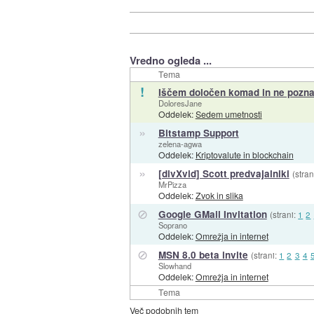
Vredno ogleda ...
Tema
!
Iščem določen komad in ne pozna
DoloresJane
Oddelek:
Sedem umetnosti
»
Bitstamp Support
zelena-agwa
Oddelek:
Kriptovalute in blockchain
»
[divXvid] Scott predvajalniki
(stran
MrPizza
Oddelek:
Zvok in slika
⊘
Google GMail Invitation
(strani:
1
2
Soprano
Oddelek:
Omrežja in internet
⊘
MSN 8.0 beta invite
(strani:
1
2
3
4
Slowhand
Oddelek:
Omrežja in internet
Tema
Več podobnih tem