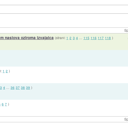
Sp
m naslova oziroma izvajalca
(strani:
1
2
3
4
…
115
116
117
118
)
i:
1
2
)
3
4
…
36
37
38
39
)
5
6
7
)
Sp