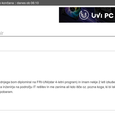
no končana
::
danes ob 06:10
ir
dnjega bom diplomiral na FRI-UNI(star 4-letni program) in imam nekje 2 leti izkuš
 inženirja na področju IT rešitev in me zanima ali kdo išče oz. pozna koga, ki bi isk
u pobaram.