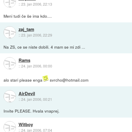
::
23. jan 2006, 22:13
Meni tudi če še ima kdo....
zaj_tam
::
23. jan 2006, 22:29
Na ZS, ce se niste dobili. 4 mam se mi zdi ...
Rams
::
24. jan 2006, 00:00
alo stari please enga
svrcho@hotmail.com
AirDevil
::
24. jan 2006, 00:21
Invite PLEASE. Hvala vnaprej.
Witboy
::
24. jan 2006, 07:04