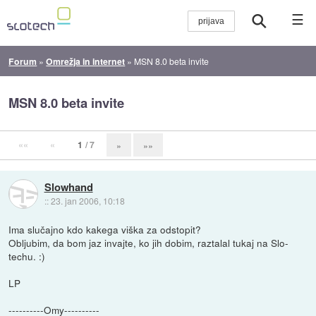
☰
Forum
»
Omrežja in internet
»
MSN 8.0 beta invite
MSN 8.0 beta invite
««
«
1
/ 7
»
»»
Slowhand
::
23. jan 2006, 10:18
Ima slučajno kdo kakega viška za odstopit?
Obljubim, da bom jaz invajte, ko jih dobim, raztalal tukaj na Slo-
techu. :)
LP
----------Omy----------