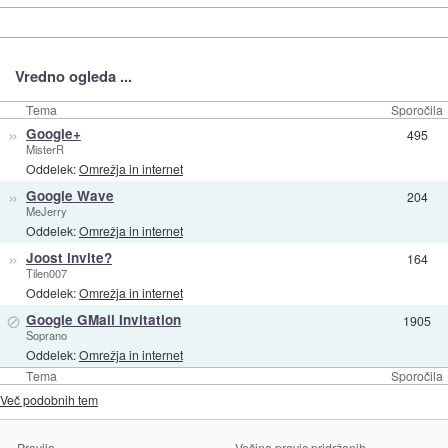
Vredno ogleda ...
Tema
Sporočila
»
Google+
495
MisterR
Oddelek:
Omrežja in internet
»
Google Wave
204
MeJerry
Oddelek:
Omrežja in internet
»
Joost invite?
164
Tilen007
Oddelek:
Omrežja in internet
⊘
Google GMail Invitation
1905
Soprano
Oddelek:
Omrežja in internet
Tema
Sporočila
Več podobnih tem
Pravila
Večina pravic pridržanih