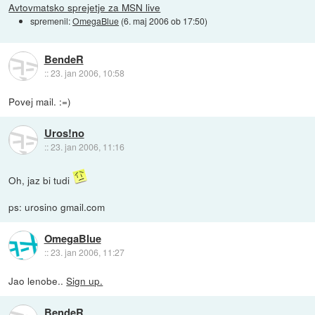
Avtovmatsko sprejetje za MSN live
spremenil:
OmegaBlue
(
6. maj 2006 ob 17:50
)
BendeR
::
23. jan 2006, 10:58
Povej mail. :=)
Uros!no
::
23. jan 2006, 11:16
Oh, jaz bi tudi
ps: urosino gmail.com
OmegaBlue
::
23. jan 2006, 11:27
Jao lenobe..
Sign up.
BendeR