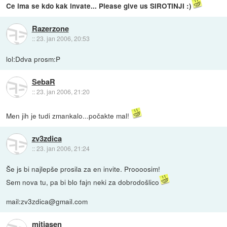
Ce ima se kdo kak invate... Please give us SIROTINJI :)
Razerzone
::
23. jan 2006, 20:53
lol:Ddva prosm:P
SebaR
::
23. jan 2006, 21:20
Men jih je tudi zmankalo...počakte mal!
zv3zdica
::
23. jan 2006, 21:24
Še js bi najlepše prosila za en invite. Proooosim!
Sem nova tu, pa bi blo fajn neki za dobrodošlico
mail:zv3zdica@gmail.com
mitjasen