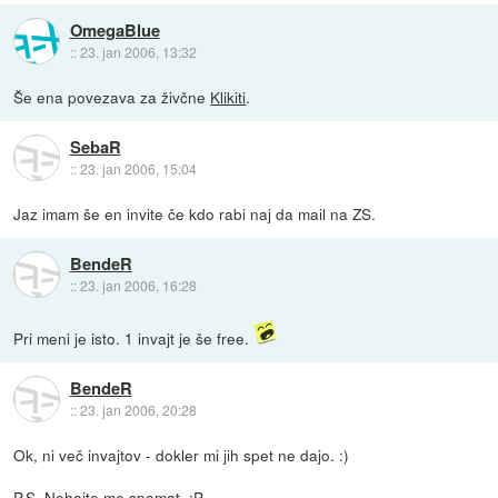
OmegaBlue
::
23. jan 2006, 13:32
Še ena povezava za živčne
Klikiti
.
SebaR
::
23. jan 2006, 15:04
Jaz imam še en invite če kdo rabi naj da mail na ZS.
BendeR
::
23. jan 2006, 16:28
Pri meni je isto. 1 invajt je še free.
BendeR
::
23. jan 2006, 20:28
Ok, ni več invajtov - dokler mi jih spet ne dajo. :)
P.S. Nehajte me spamat. :P