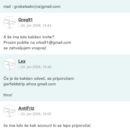
mail : grobelsekn(na)gmail.com
Greg91
::
24. jan 2006, 14:44
A še ima kdo kakšen invite?
Prosim pošlite na vrba91@gmail.com
se zahvaljujem vnaprej!
Lex
::
24. jan 2006, 15:46
Če je še kakšen odveč, se priporočam:
garfieldstrip afnca gmail.com
thnx!
AntiFriz
::
24. jan 2006, 16:52
če ima kdo še kak account bi se lepo priporočal.