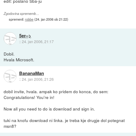
edit: poslano Sba-ju
Zgodovina sprememb…
spremenil:
robbe
(
24. jan 2006 ob 21:22
)
5er-->
::
24. jan 2006, 21:17
Dobil.
Hvala Microsoft.
BananaMan
::
24. jan 2006, 21:26
dobil invite, hvala. ampak ko pridem do konca, do sem:
Congratulations! You're in!
Now all you need to do is download and sign in.
tuki na knofu download ni linka. je treba kje drugje dol potegnat
msn8?