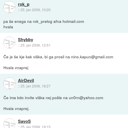
rok_p
::
25. jan 2006, 10:20
pa še enega na rok_prelog afna hotmail.com
hvala
Shybby
::
25. jan 2006, 12:51
Če je še kje kak viška, bi ga prosil na nino.kapun@gmail.com
Hvala vnaprej
AirDevil
::
25. jan 2006, 18:27
Če ima kdo invite viška nej pošle na un0rn@yahoo.com
Hvala vnaprej.
SavoS
::
25. jan 2006, 19:15