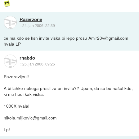
Razerzone
::
24. jan 2006, 22:39
ce ma kdo se ksn invite viska bi lepo prosu Amir20v@gmail.com
hvala LP
rhabdo
::
25. jan 2006, 09:25
Pozdravljeni!
A bi lahko nekoga prosil za en invite?? Upam, da se bo našel kdo,
ki mu hodi kak viška.
1000X hvala!
nikola.miljkovic@gmail.com
Lp!