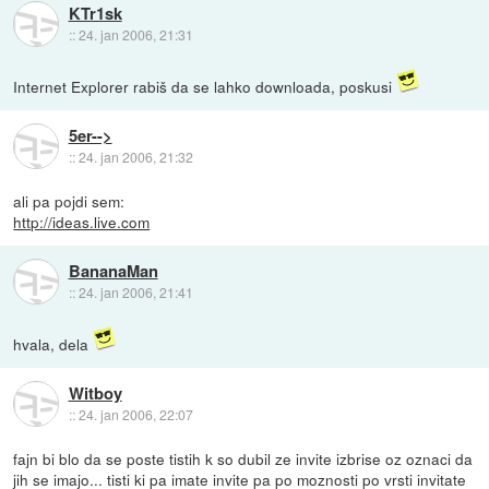
KTr1sk
::
24. jan 2006, 21:31
Internet Explorer rabiš da se lahko downloada, poskusi
5er-->
::
24. jan 2006, 21:32
ali pa pojdi sem:
http://ideas.live.com
BananaMan
::
24. jan 2006, 21:41
hvala, dela
Witboy
::
24. jan 2006, 22:07
fajn bi blo da se poste tistih k so dubil ze invite izbrise oz oznaci da
jih se imajo... tisti ki pa imate invite pa po moznosti po vrsti invitate