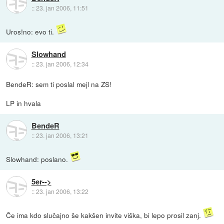
::
23. jan 2006, 11:51
Uros!no: evo ti.
Slowhand
::
23. jan 2006, 12:34
BendeR: sem ti poslal mejl na ZS!
LP in hvala
BendeR
::
23. jan 2006, 13:21
Slowhand: poslano.
5er-->
::
23. jan 2006, 13:22
Če ima kdo slučajno še kakšen invite viška, bi lepo prosil zanj.