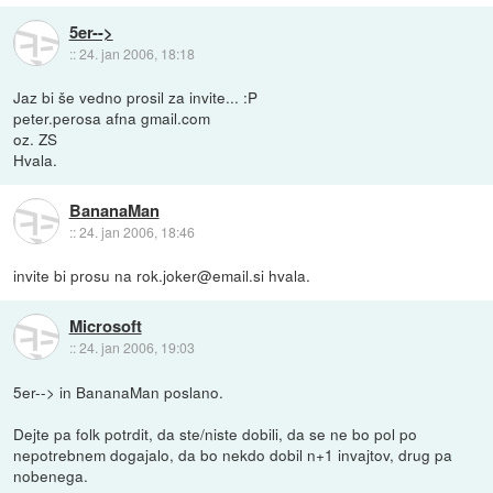
5er-->
::
24. jan 2006, 18:18
Jaz bi še vedno prosil za invite... :P
peter.perosa afna gmail.com
oz. ZS
Hvala.
BananaMan
::
24. jan 2006, 18:46
invite bi prosu na rok.joker@email.si hvala.
Microsoft
::
24. jan 2006, 19:03
5er--> in BananaMan poslano.
Dejte pa folk potrdit, da ste/niste dobili, da se ne bo pol po
nepotrebnem dogajalo, da bo nekdo dobil n+1 invajtov, drug pa
nobenega.