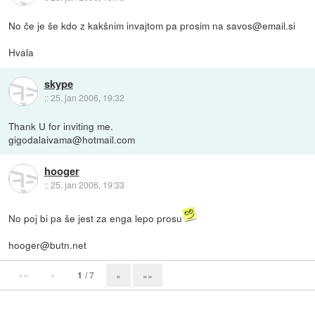
No če je še kdo z kakšnim invajtom pa prosim na savos@email.si
Hvala
skype
::
25. jan 2006, 19:32
Thank U for inviting me.
gigodalaivama@hotmail.com
hooger
::
25. jan 2006, 19:33
No poj bi pa še jest za enga lepo prosu
hooger@butn.net
««
«
1
/ 7
»
»»