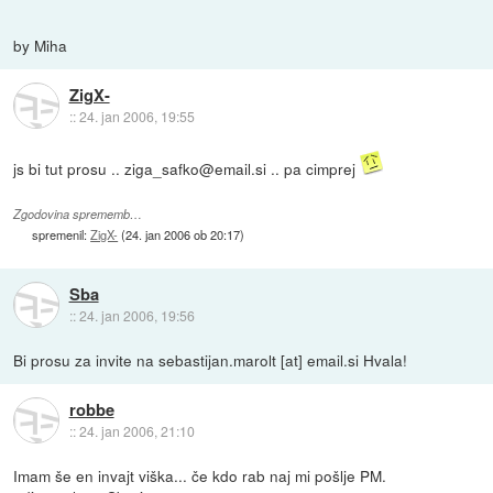
by Miha
ZigX-
::
24. jan 2006, 19:55
js bi tut prosu .. ziga_safko@email.si .. pa cimprej
Zgodovina sprememb…
spremenil:
ZigX-
(
24. jan 2006 ob 20:17
)
Sba
::
24. jan 2006, 19:56
Bi prosu za invite na sebastijan.marolt [at] email.si Hvala!
robbe
::
24. jan 2006, 21:10
Imam še en invajt viška... če kdo rab naj mi pošlje PM.