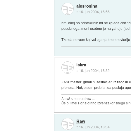
alesrosina
::
16. jun 2004, 16:56
hm, okej po printskrinih mi ne zgleda cist n
posebnega, meni osebno je na yahuju (tudi na
Tko da ne vem kaj vsi zganjate eno evforijo .
iskra
::
16. jun 2004, 18:32
~ASPmaster: gmail ni sestavljen iz tisoč in 
prenosa. Nekje sem prebral, da postaja upor
Ajow! 5 metru drow ...
Če bi imel Ronaldinho izvenzakonskega sina,
Raw
::
16. jun 2004, 18:34