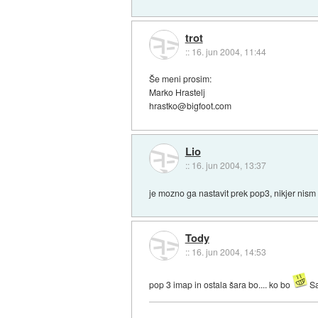
trot
::
16. jun 2004, 11:44
Še meni prosim:
Marko Hrastelj
hrastko@bigfoot.com
Lio
::
16. jun 2004, 13:37
je mozno ga nastavit prek pop3, nikjer nis
Tody
::
16. jun 2004, 14:53
pop 3 imap in ostala šara bo.... ko bo
Sa