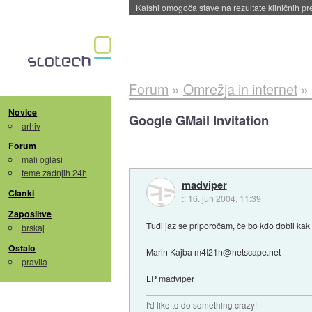
Sandisk že prodal več kot polovico SSD-jev za 
Forum
»
Omrežja in internet
»
Novice
Google GMail Invitation
arhiv
Forum
mali oglasi
teme zadnjih 24h
madviper
Članki
::
16. jun 2004, 11:39
Zaposlitve
Tudi jaz se priporočam, če bo kdo dobil kak 
brskaj
Ostalo
Marin Kajba m4I21n@netscape.net
pravila
LP madviper
I'd like to do something crazy!