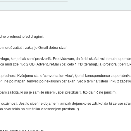
dne prednosti pred drugimi.
 moreš začutit, zakaj je Gmail dobra stvar.
oge, ker je itak sam 'provizoriš'. Predvidevam, da če bi skušal vsi trenutni uporabn
enca nudi zdej tud 2 GB (AdventureMail) oz. celo
1 TB
(terabajt, ja) prostora (
beri tu
prednost. Kvčejemu sta to 'conversation view', kjer si korespondenco z uporabniko
ni ne po mapah, temveč po nekakšnih oznakah. Več o tem na tistem linku z začetk
am zaščita, ki pa je sam še nisem uspel preizkusiti, tko da nič ne jamčim.
z. odzivnosti. Jest to sicer ne dojamem, ampak dejansko se zdi, kot da bi že vse st
na stvar tekla na strežniku v sosednjem prostoru. :)
 MB, pirati nimajo kej iskat.