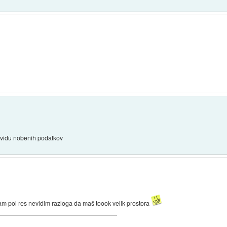
m vidu nobenih podatkov
m pol res nevidim razloga da maš toook velik prostora