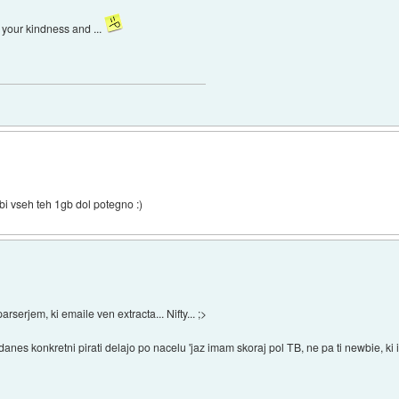
h your kindness and ...
 bi vseh teh 1gb dol potegno :)
rserjem, ki emaile ven extracta... Nifty... ;>
anes konkretni pirati delajo po nacelu 'jaz imam skoraj pol TB, ne pa ti newbie, k