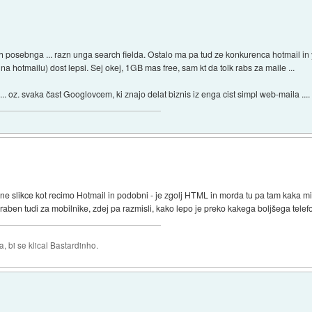
ch posebnga ... razn unga search fielda. Ostalo ma pa tud ze konkurenca hotmail in 
 hotmailu) dost lepsi. Sej okej, 1GB mas free, sam kt da tolk rabs za maile ...
.. oz. svaka čast Googlovcem, ki znajo delat biznis iz enga cist simpl web-maila ....
ene slikce kot recimo Hotmail in podobni - je zgolj HTML in morda tu pa tam kaka min
aben tudi za mobilnike, zdej pa razmisli, kako lepo je preko kakega boljšega tele
 bi se klical Bastardinho.