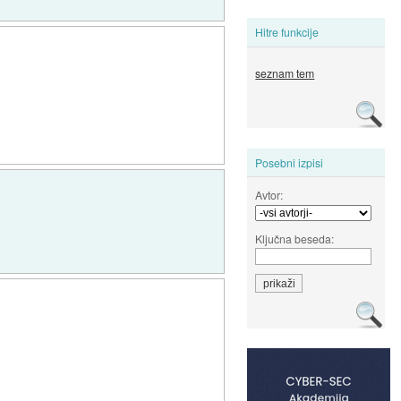
Hitre funkcije
seznam tem
Posebni izpisi
Avtor:
Ključna beseda: