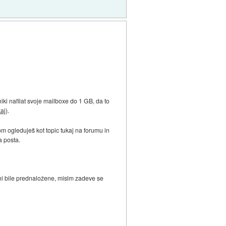
iki nafilat svoje mailboxe do 1 GB, da to
kaj
).
m ogleduješ kot topic tukaj na forumu in
a posta.
rani bile prednaložene, mislm zadeve se