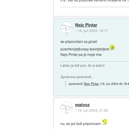
Nejc Pintar
::
16. jun 2004, 19:17
se priporočam za gmail
puschkin[at]lumpy-team[dot]net
Nejc Pintar pa je moje ime
Lahko je biti prvi, če si edini!
Zgodovina sprememb…
spremenil:
Nejc Pintar
(
16. jun 2004 ob 19:
matvoz
::
16. jun 2004, 21:25
nu, se jaz tudi priporocam