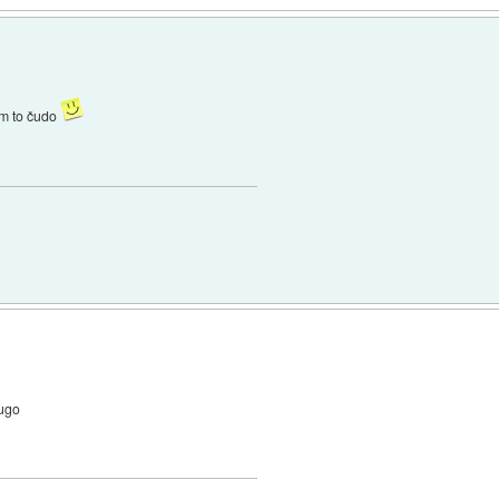
ram to čudo
ugo