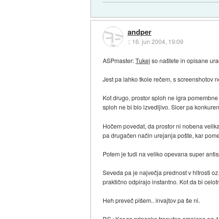
andper
::
16. jun 2004, 19:09
ASPmaster:
Tukej
so naštete in opisane ura
Jest pa lahko tkole rečem, s screenshotov ne
Kot drugo, prostor sploh ne igra pomembne vl
sploh ne bi blo izvedljivo. Sicer pa konkur
Hočem povedat, da prostor ni nobena velika 
pa drugačen način urejanja pošte, kar pome
Potem je tudi na veliko opevana super antisp
Seveda pa je največja prednost v hitrosti o
praktično odpirajo instantno. Kot da bi celot
Heh preveč pišem.. invajtov pa še ni.
P.S.: Ker so priponke trenutno omejene na 10