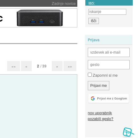
Išči:
Zadnje novice
Prijava
2
/ 39
««
«
»
»»
Zapomni si me
nov uporabnik
pozabili geslo?