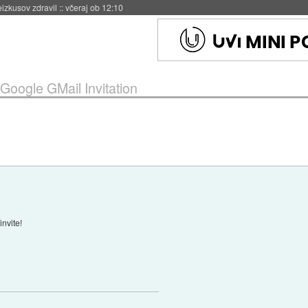
naslednji dve leti
::
včeraj ob 11:37
Google GMail Invitation
invite!