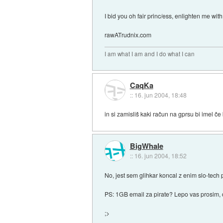
I bid you oh fair princ/ess, enlighten me wit
rawATrudnix.com
I am what I am and I do what I can
CaqKa
::
16. jun 2004, 18:48
in si zamisliš kaki račun na gprsu bi imel če
BigWhale
::
16. jun 2004, 18:52
No, jest sem glihkar koncal z enim slo-tech pa
PS: 1GB email za pirate? Lepo vas prosim, d
;>