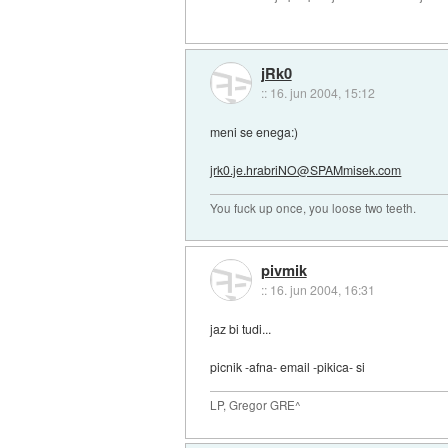
jRk0
::
16. jun 2004, 15:12
meni se enega:)
jrk0.je.hrabriNO@SPAMmisek.com
You fuck up once, you loose two teeth.
pivmik
::
16. jun 2004, 16:31
jaz bi tudi...
picnik -afna- email -pikica- si
LP, Gregor GRE^