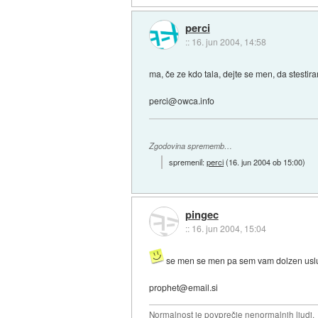
perci
::
16. jun 2004, 14:58
ma, če ze kdo tala, dejte se men, da stesti
perci@owca.info
Zgodovina sprememb…
spremenil:
perci
(
16. jun 2004 ob 15:00
)
pingec
::
16. jun 2004, 15:04
se men se men pa sem vam dolzen usl
prophet@email.si
Normalnost je povprečje nenormalnih ljudi.