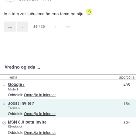
In s tem zaključujemo še eno temo na stju.
39
/ 39
»
»»
««
«
Vredno ogleda ...
Tema
Sporočila
»
Google+
495
MisterR
Oddelek:
Omrežja in internet
»
Joost invite?
164
Tilen007
Oddelek:
Omrežja in internet
⊘
MSN 8.0 beta invite
304
Slowhand
Oddelek:
Omrežja in internet