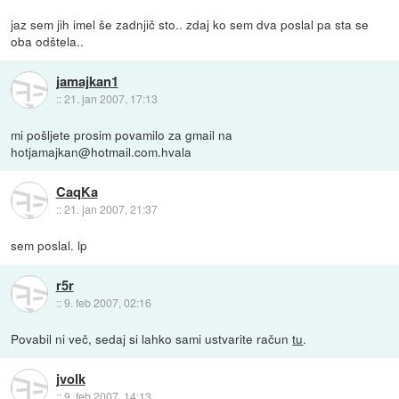
jaz sem jih imel še zadnjič sto.. zdaj ko sem dva poslal pa sta se
oba odštela..
jamajkan1
::
21. jan 2007, 17:13
mi pošljete prosim povamilo za gmail na
hotjamajkan@hotmail.com.hvala
CaqKa
::
21. jan 2007, 21:37
sem poslal. lp
r5r
::
9. feb 2007, 02:16
Povabil ni več, sedaj si lahko sami ustvarite račun
tu
.
jvolk
::
9. feb 2007, 14:13