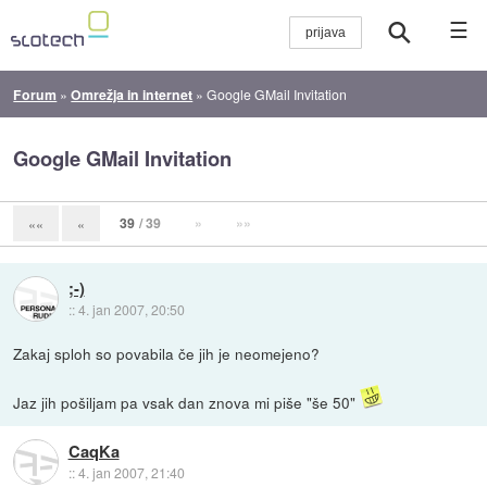
☰
Forum
»
Omrežja in internet
»
Google GMail Invitation
Google GMail Invitation
39
/ 39
»
»»
««
«
;-)
::
4. jan 2007, 20:50
Zakaj sploh so povabila če jih je neomejeno?
Jaz jih pošiljam pa vsak dan znova mi piše "še 50"
CaqKa
::
4. jan 2007, 21:40