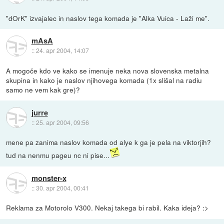
"dOrK" izvajalec in naslov tega komada je "Alka Vuica - Laži me".
mAsA
::
24. apr 2004, 14:07
A mogoče kdo ve kako se imenuje neka nova slovenska metalna
skupina in kako je naslov njihovega komada (1x slišal na radiu
samo ne vem kak gre)?
jurre
::
25. apr 2004, 09:56
mene pa zanima naslov komada od alye k ga je pela na viktorjih?
tud na nenmu pageu nc ni pise...
monster-x
::
30. apr 2004, 00:41
Reklama za Motorolo V300. Nekaj takega bi rabil. Kaka ideja? :>