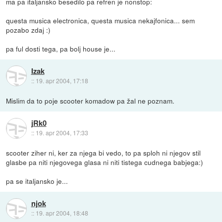
ma pa italjansko besedilo pa refren je nonstop:
questa musica electronica, questa musica nekajfonica... sem
pozabo zdaj :)
pa ful dosti tega, pa bolj house je...
Izak
::
19. apr 2004, 17:18
Mislim da to poje scooter komadow pa žal ne poznam.
jRk0
::
19. apr 2004, 17:33
scooter ziher ni, ker za njega bi vedo, to pa sploh ni njegov stil
glasbe pa niti njegovega glasa ni niti tistega cudnega babjega:)
pa se italjansko je...
njok
::
19. apr 2004, 18:48