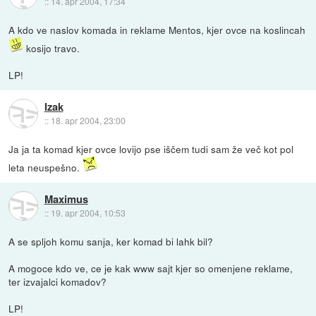
::
14. apr 2004, 17:34
A kdo ve naslov komada in reklame Mentos, kjer ovce na koslincah
kosijo travo.
LP!
Izak
::
18. apr 2004, 23:00
Ja ja ta komad kjer ovce lovijo pse iščem tudi sam že več kot pol
leta neuspešno.
Maximus
::
19. apr 2004, 10:53
A se spljoh komu sanja, ker komad bi lahk bil?
A mogoce kdo ve, ce je kak www sajt kjer so omenjene reklame,
ter izvajalci komadov?
LP!