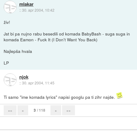
mlakar
::
30. apr 2004, 10:42
živ!
Jst bi pa nujno rabu besedili od komada BabyBash - suga suga in
komada Eamon - Fuck It (I Don't Want You Back)
Najlepša hvala
LP
njok
::
30. apr 2004, 11:45
Ti samo "ime komada lyrics" napisi googlu pa ti zihr najde.
3
/ 118
««
«
»
»»