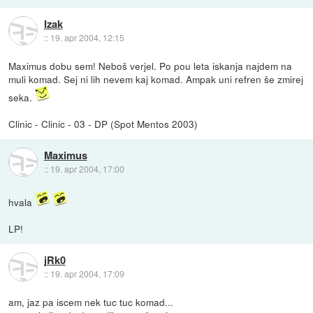
Izak
::
19. apr 2004, 12:15
Maximus dobu sem! Neboš verjel. Po pou leta iskanja najdem na
muli komad. Sej ni lih nevem kaj komad. Ampak uni refren še zmirej
seka.
Clinic - Clinic - 03 - DP (Spot Mentos 2003)
Maximus
::
19. apr 2004, 17:00
hvala
LP!
jRk0
::
19. apr 2004, 17:09
am, jaz pa iscem nek tuc tuc komad...