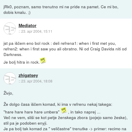
jRk0, poznam, samo trenutno mi ne pride na pamet. Ce mi bo,
dobis kmalu. ;)
Mediator
::
23. apr 2004, 15:11
jst pa iščem eno bol rock : deli refrena1: when i first met you,
refren2: when i first saw you ali obratno. Ni od Craig Davida niti od
Darkness.
Je bolj hitra in rock.
zhigatsey
::
23. apr 2004, 18:08
Živjo,
Že dolgo časa iščem komad, ki ima v refrenu nekaj takega:
"hare hare hare hare umbera"
, in tako naprej ...
Več ne vem, sliši se kot petje ženskega zbora (pojejo samo žeske),
stil pa je podoben enyji.
Je pa bolj tak komad za " veličastne" trenutke -> primer: recimo na