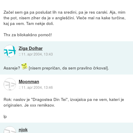
Začel sem ga pa poslušat lih na sredini, pa je res carski. Aja, mim
the pot, nisem ziher da je v angleščini. Vleče mal na kake turčine,
kaj pa vem. Tam nekje doli.
Thx za bilokakšno pomoč!
Ziga Dolhar
::
11. apr 2004, 13:43
Asareje?
[nisem prepričan, da sem pravilno črkoval].
Moonman
::
11. apr 2004, 13:46
Rok: naslov je "Dragostea Din Tei", izvajalca pa ne vem, kateri je
originalen. Je xxx remiksov.
lp
njok