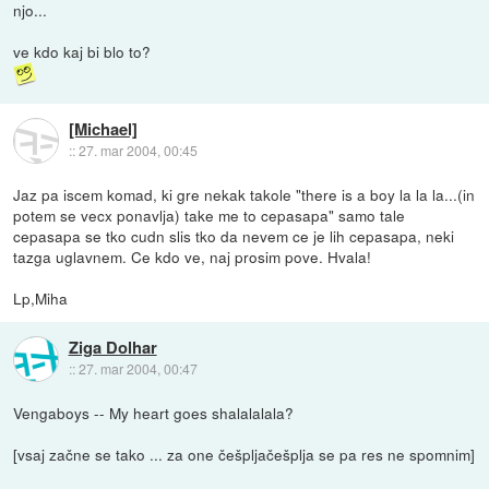
njo...
ve kdo kaj bi blo to?
[Michael]
::
27. mar 2004, 00:45
Jaz pa iscem komad, ki gre nekak takole "there is a boy la la la...(in
potem se vecx ponavlja) take me to cepasapa" samo tale
cepasapa se tko cudn slis tko da nevem ce je lih cepasapa, neki
tazga uglavnem. Ce kdo ve, naj prosim pove. Hvala!
Lp,Miha
Ziga Dolhar
::
27. mar 2004, 00:47
Vengaboys -- My heart goes shalalalala?
[vsaj začne se tako ... za one češpljačešplja se pa res ne spomnim]