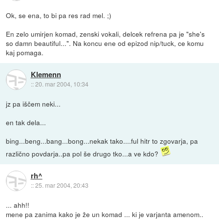
Ok, se ena, to bi pa res rad mel. ;)
En zelo umirjen komad, zenski vokali, delcek refrena pa je "she's
so damn beautiful...". Na koncu ene od epizod nip/tuck, ce komu
kaj pomaga.
Klemenn
::
20. mar 2004, 10:34
jz pa iščem neki...
en tak dela...
bing...beng...bang...bong...nekak tako....ful hitr to zgovarja, pa
različno povdarja..pa pol še drugo tko...a ve kdo?
rh^
::
25. mar 2004, 20:43
... ahh!!
mene pa zanima kako je že un komad ... ki je varjanta amenom..