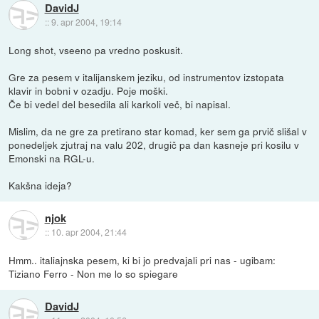
DavidJ
::
9. apr 2004, 19:14
Long shot, vseeno pa vredno poskusit.
Gre za pesem v italijanskem jeziku, od instrumentov izstopata
klavir in bobni v ozadju. Poje moški.
Če bi vedel del besedila ali karkoli več, bi napisal.
Mislim, da ne gre za pretirano star komad, ker sem ga prvič slišal v
ponedeljek zjutraj na valu 202, drugič pa dan kasneje pri kosilu v
Emonski na RGL-u.
Kakšna ideja?
njok
::
10. apr 2004, 21:44
Hmm.. italiajnska pesem, ki bi jo predvajali pri nas - ugibam:
Tiziano Ferro - Non me lo so spiegare
DavidJ