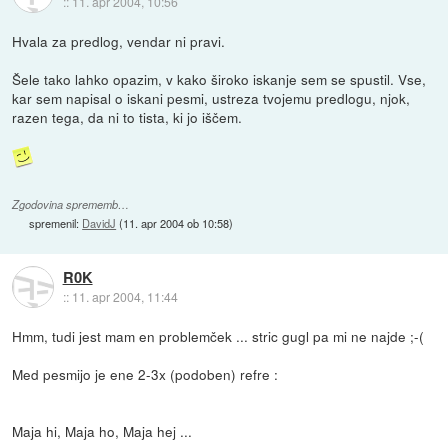
::
11. apr 2004, 10:56
Hvala za predlog, vendar ni pravi.
Šele tako lahko opazim, v kako široko iskanje sem se spustil. Vse,
kar sem napisal o iskani pesmi, ustreza tvojemu predlogu, njok,
razen tega, da ni to tista, ki jo iščem.
Zgodovina sprememb…
spremenil:
DavidJ
(
11. apr 2004 ob 10:58
)
R0K
::
11. apr 2004, 11:44
Hmm, tudi jest mam en problemček ... stric gugl pa mi ne najde ;-(
Med pesmijo je ene 2-3x (podoben) refre :
Maja hi, Maja ho, Maja hej ...