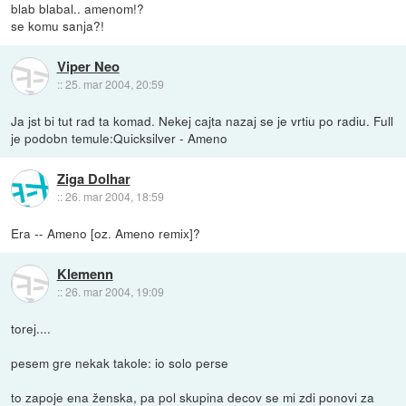
blab blabal.. amenom!?
se komu sanja?!
Viper Neo
::
25. mar 2004, 20:59
Ja jst bi tut rad ta komad. Nekej cajta nazaj se je vrtiu po radiu. Full
je podobn temule:Quicksilver - Ameno
Ziga Dolhar
::
26. mar 2004, 18:59
Era -- Ameno [oz. Ameno remix]?
Klemenn
::
26. mar 2004, 19:09
torej....
pesem gre nekak takole: io solo perse
to zapoje ena ženska, pa pol skupina decov se mi zdi ponovi za