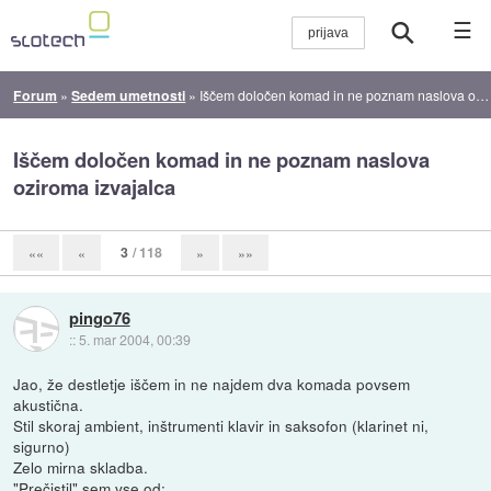
☰
Forum
»
Sedem umetnosti
»
Iščem določen komad in ne poznam naslova oziroma izvajalca
Iščem določen komad in ne poznam naslova
oziroma izvajalca
3
/ 118
««
«
»
»»
pingo76
::
5. mar 2004, 00:39
Jao, že destletje iščem in ne najdem dva komada povsem
akustična.
Stil skoraj ambient, inštrumenti klavir in saksofon (klarinet ni,
sigurno)
Zelo mirna skladba.
"Prečistil" sem vse od: