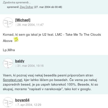
Zgodovina sprememb…
spremenil:
Ziga Dolhar
(
27. mar 2004 ob 00:48
)
[Michael]
::
28. mar 2004, 11:47
Komad, ki sem ga iskal je U2 feat. LMC - Take Me To The Clouds
Above
Lp,Miha
baldy
::
31. mar 2004, 19:16
Vsem, ki poznaj vsaj nekaj besedila pesmi priporočam stran
Songtext.net
, kjer lahko iščem po besedah. Če vema pa nekaj
zaporednih besed, je pa uspeh takorekoč 100%. Besede, ki so
skupaj, moramo "napisati v narekovaje", tako kot v googlu.
boyan64
::
7. apr 2004, 12:29