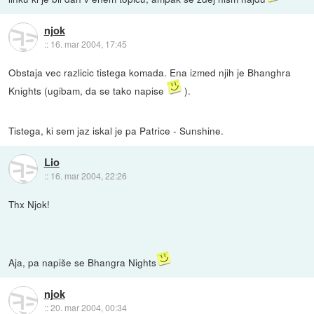
njok
::
16. mar 2004, 17:45
Obstaja vec razlicic tistega komada. Ena izmed njih je Bhanghra
Knights (ugibam, da se tako napise
).
Tistega, ki sem jaz iskal je pa Patrice - Sunshine.
Lio
::
16. mar 2004, 22:26
Thx Njok!
Aja, pa napiše se Bhangra Nights
njok
::
20. mar 2004, 00:34