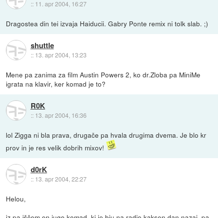
::
11. apr 2004, 16:27
Dragostea din tei izvaja Haiducii. Gabry Ponte remix ni tolk slab. ;)
shuttle
::
13. apr 2004, 13:23
Mene pa zanima za film Austin Powers 2, ko dr.Zloba pa MiniMe
igrata na klavir, ker komad je to?
R0K
::
13. apr 2004, 16:36
lol Zigga ni bla prava, drugače pa hvala drugima dvema. Je blo kr
prov in je res velik dobrih mixov!
d0rK
::
13. apr 2004, 22:27
Helou,
jz pa iščem en jugo komad, ki je biu na radio kaksen dan nazaj, pa