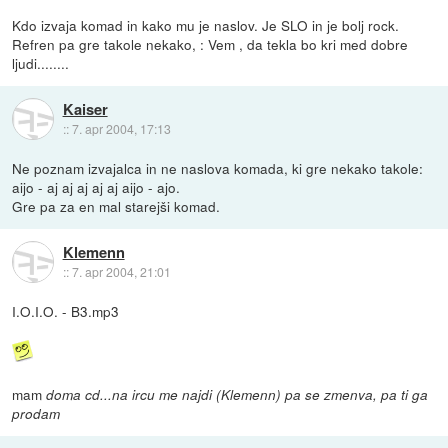
Kdo izvaja komad in kako mu je naslov. Je SLO in je bolj rock.
Refren pa gre takole nekako, : Vem , da tekla bo kri med dobre
ljudi........
Kaiser
::
7. apr 2004, 17:13
Ne poznam izvajalca in ne naslova komada, ki gre nekako takole:
aijo - aj aj aj aj aj aijo - ajo.
Gre pa za en mal starejši komad.
Klemenn
::
7. apr 2004, 21:01
I.O.I.O. - B3.mp3
mam
doma cd...na ircu me najdi (Klemenn) pa se zmenva, pa ti ga
prodam