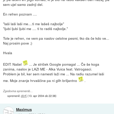
sem ujel samo zadnji del.
En refren poznam ....
"laši laši laši me....ti me lašeš najbolje"
"ljubi ljubi ljubi me .... ti to radiš najbolje."
Tole je refren, ne vem pa naslov celotne pesmi, tko da če kdo ve...
Naj prosim pove ;)
Hvala
EDIT: Našel
... Je striček Google pomagal ... Če še koga
zanima, naslov je LAZI ME - Alka Vuica feat. Vatrogasci.
Problem je bil, ker sem namesti laži me ... Na radiu razumel laši
me. Moje znanje hrvaščine pa ni glih briljantno
.
Zgodovina sprememb…
spremenil:
d0rK
(
13. apr 2004 ob 22:38
)
Maximus