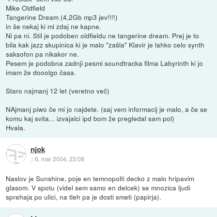
Mike Oldfield
Tangerine Dream (4,2Gb mp3 jev!!!!)
in še nekaj ki mi zdaj ne kapne.
Ni pa ni. Stil je podoben oldfieldu ne tangerine dream. Prej je to
bila kak jazz skupinica ki je malo "zašla" Klavir je lahko celo synth
saksofon pa nikakor ne.
Pesem je podobna zadnji pesmi soundtracka filma Labyrinth ki jo
imam že dooolgo časa.
Staro najmanj 12 let (veretno več)
NAjmanj piwo če mi jo najdete. (saj vem informacij je malo, a če se
komu kaj svita... izvajalci ipd bom že pregledal sam pol)
Hvala.
njok
::
6. mar 2004, 23:08
Naslov je Sunshine, poje en temnopolti decko z malo hripavim
glasom. V spotu (videl sem samo en delcek) se mnozica ljudi
sprehaja po ulici, na tleh pa je dosti smeti (papirja).