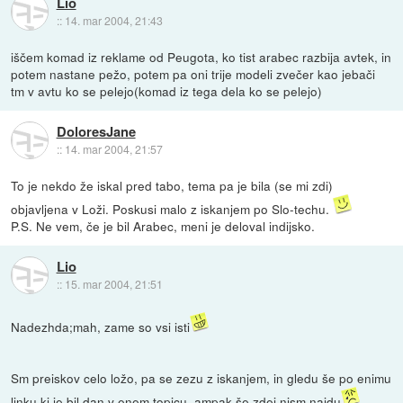
Lio
::
14. mar 2004, 21:43
iščem komad iz reklame od Peugota, ko tist arabec razbija avtek, in
potem nastane pežo, potem pa oni trije modeli zvečer kao jebači
tm v avtu ko se pelejo(komad iz tega dela ko se pelejo)
DoloresJane
::
14. mar 2004, 21:57
To je nekdo že iskal pred tabo, tema pa je bila (se mi zdi)
objavljena v Loži. Poskusi malo z iskanjem po Slo-techu.
P.S. Ne vem, če je bil Arabec, meni je deloval indijsko.
Lio
::
15. mar 2004, 21:51
Nadezhda;mah, zame so vsi isti
Sm preiskov celo ložo, pa se zezu z iskanjem, in gledu še po enimu
linku ki je bil dan v enem topicu, ampak še zdej nism najdu