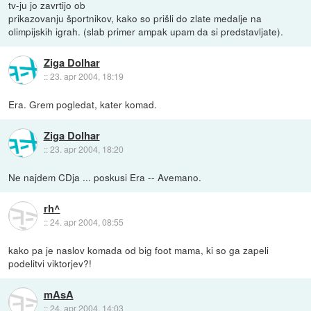
tv-ju jo zavrtijo ob
prikazovanju športnikov, kako so prišli do zlate medalje na
olimpijskih igrah. (slab primer ampak upam da si predstavljate).
Ziga Dolhar
::
23. apr 2004, 18:19
Era. Grem pogledat, kater komad.
Ziga Dolhar
::
23. apr 2004, 18:20
Ne najdem CDja ... poskusi Era -- Avemano.
rh^
::
24. apr 2004, 08:55
kako pa je naslov komada od big foot mama, ki so ga zapeli
podelitvi viktorjev?!
mAsA
::
24. apr 2004, 14:03