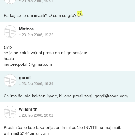
::
23. feb 2006, 19:21
Pa kaj so to eni invajti? O čem se gre?
Motore
::
23. feb 2006, 19:32
zivjo
ce je se kak invajt bi prosu da mi ga posljete
huala
motore.poloh@gmail.com
gandi
::
23. feb 2006, 19:39
Če ima še kdo kakšen invajt, bi lepo prosil zanj. gandi@soon.com
willsmith
::
23. feb 2006, 20:02
Prosim če je kdo tako prijazen in mi pošlje INVITE na moj mail:
will.smith21@gmail.com