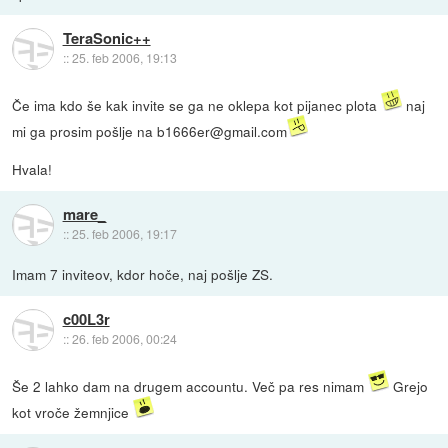
TeraSonic++
::
25. feb 2006, 19:13
Če ima kdo še kak invite se ga ne oklepa kot pijanec plota
naj
mi ga prosim pošlje na b1666er@gmail.com
Hvala!
mare_
::
25. feb 2006, 19:17
Imam 7 inviteov, kdor hoče, naj pošlje ZS.
c00L3r
::
26. feb 2006, 00:24
Še 2 lahko dam na drugem accountu. Več pa res nimam
Grejo
kot vroče žemnjice