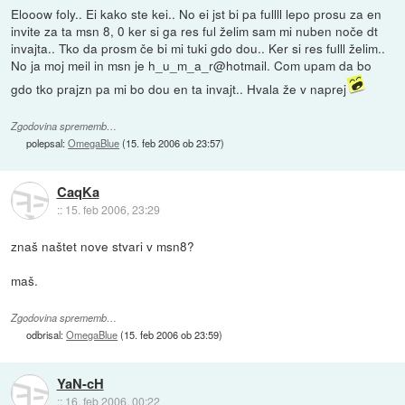
Elooow foly.. Ei kako ste kei.. No ei jst bi pa fullll lepo prosu za en
invite za ta msn 8, 0 ker si ga res ful želim sam mi nuben noče dt
invajta.. Tko da prosm če bi mi tuki gdo dou.. Ker si res fulll želim..
No ja moj meil in msn je h_u_m_a_r@hotmail. Com upam da bo
gdo tko prajzn pa mi bo dou en ta invajt.. Hvala že v naprej
Zgodovina sprememb…
polepsal:
OmegaBlue
(
15. feb 2006 ob 23:57
)
CaqKa
::
15. feb 2006, 23:29
znaš naštet nove stvari v msn8?
maš.
Zgodovina sprememb…
odbrisal:
OmegaBlue
(
15. feb 2006 ob 23:59
)
YaN-cH
::
16. feb 2006, 00:22