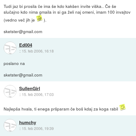
Tudi jaz bi prosila če ima še kdo kakšen invite viška.. Če še
slučajno kdo nima gmaila in si ga želi naj omeni, imam 100 invajtov
(vedno več jih je
).
sketster@gmail.com
Ed004
::
15. feb 2006, 16:18
poslano na
sketster@gmail.com
SullenGirl
::
15. feb 2006, 17:03
Najlepša hvala, ti enega pršparam če boš kdaj za koga rabil
humchy
::
15. feb 2006, 19:39