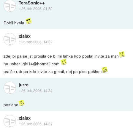
TeraSonic++
::
26. feb 2006, 01:52
Dobil hvala
xlalax
::
26. feb 2006, 14:32
zdej bi pa še jst prosila če bi mi lahka kdo poslal invite za msn
na usher_girl14@hotmail.com
ps: če rab pa kdo invite za gmail, nej pa pise-pošlem
jurre
::
26. feb 2006, 14:34
poslano
xlalax
::
26. feb 2006, 14:37