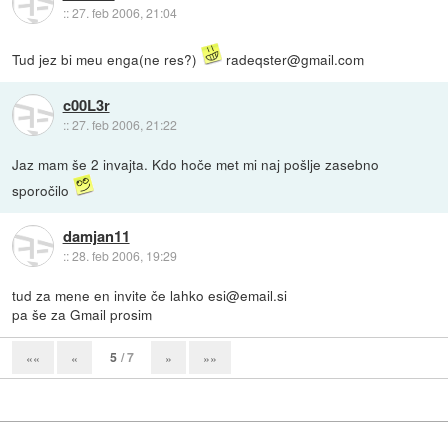
::
27. feb 2006, 21:04
Tud jez bi meu enga(ne res?)
radeqster@gmail.com
c00L3r
::
27. feb 2006, 21:22
Jaz mam še 2 invajta. Kdo hoče met mi naj pošlje zasebno
sporočilo
damjan11
::
28. feb 2006, 19:29
tud za mene en invite če lahko esi@email.si
pa še za Gmail prosim
5
/ 7
««
«
»
»»