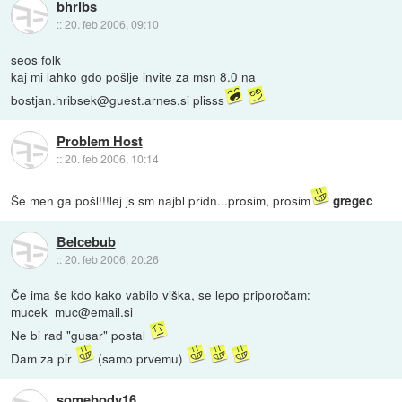
bhribs
::
20. feb 2006, 09:10
seos folk
kaj mi lahko gdo pošlje invite za msn 8.0 na
bostjan.hribsek@guest.arnes.si plisss
Problem Host
::
20. feb 2006, 10:14
Še men ga pošl!!!lej js sm najbl pridn...prosim, prosim
gregec
Belcebub
::
20. feb 2006, 20:26
Če ima še kdo kako vabilo viška, se lepo priporočam:
mucek_muc@email.si
Ne bi rad "gusar" postal
Dam za pir
(samo prvemu)
somebody16