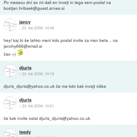
Po mesecu dni so mi dali en invejt in tega sem poslal na
bostjan.hribsek@guest.arnes.si
jancy
::
23. feb 2006, 14:46
hey! kaj bi še lahko meni kdo poslal invite za msn beta .. na
janchy666@email.si
čao =)
djuris
::
23. feb 2006, 19:16
djuris_djuris@yahoo.co.uk če ma kdo kak invajt viška
djuris
::
23. feb 2006, 19:21
če kak invite ostal djuris_djuris@yahoo.co.uk
teedy