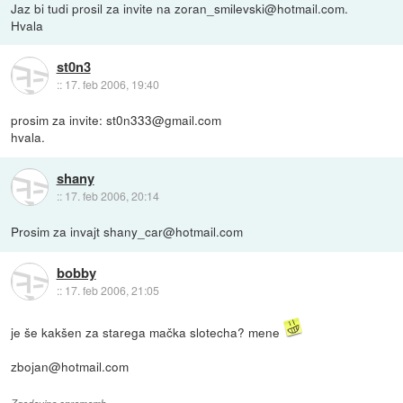
Jaz bi tudi prosil za invite na zoran_smilevski@hotmail.com.
Hvala
st0n3
::
17. feb 2006, 19:40
prosim za invite: st0n333@gmail.com
hvala.
shany
::
17. feb 2006, 20:14
Prosim za invajt shany_car@hotmail.com
bobby
::
17. feb 2006, 21:05
je še kakšen za starega mačka slotecha? mene
zbojan@hotmail.com