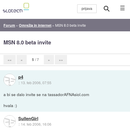
☰
Forum
»
Omrežja in internet
»
MSN 8.0 beta invite
MSN 8.0 beta invite
5
/ 7
««
«
»
»»
p4
::
13. feb 2006, 07:55
a bi se dalo invite se na tassadorAFNAsiol.com
hvala :)
SullenGirl
::
14. feb 2006, 16:06