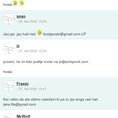
hvala
soso
::
26. feb 2006, 19:59
Jaz,jaz ,jaz tudi mel
bostjanslo@gmail.com LP
jc
::
27. feb 2006, 19:39
prosim, če mi kdo pošlje invite na jc@pinkponk.com
hvala
Freezy
::
27. feb 2006, 19:47
Ker vidim da ste obilno založeni bi pa tu jaz enga rad mel
jaka.flis@gmail.com
McWolf