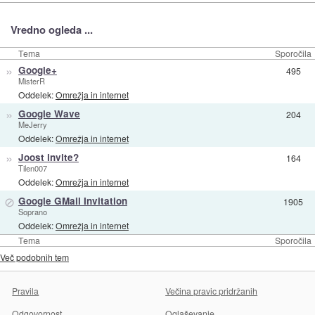
Vredno ogleda ...
Tema
Sporočila
»
Google+
495
MisterR
Oddelek:
Omrežja in internet
»
Google Wave
204
MeJerry
Oddelek:
Omrežja in internet
»
Joost invite?
164
Tilen007
Oddelek:
Omrežja in internet
⊘
Google GMail Invitation
1905
Soprano
Oddelek:
Omrežja in internet
Tema
Sporočila
Več podobnih tem
Pravila
Večina pravic pridržanih
Odgovornost
Oglaševanje