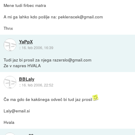
Mene tudi firbec matra
A mi ga lahko kdo pošlje na: peklenscek@gmail.com
Thnx
YaPpX
::
16. feb 2006, 16:39
Tudi jaz bi prosil za njega razerslo@gmail.com
Ze v napres HVALA
BBLaly
::
16. feb 2006, 22:52
Če ma gdo še kakšnega odveč bi tud jaz prosil
Laly@email.si
Hvala