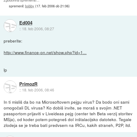
Zgodovina sprememb…
spremenil:
bobby
(
17. feb 2006 ob 21:06
)
Ed004
::
18. feb 2006, 08:27
preberite:
http://www.finance-on.net/show.php?id=1...
lp
PrimozR
::
18. feb 2006, 08:46
In ti misliš da bo na Microsoftovem pejgu virus? Da bodo oni sami
omogočali DL virusa? Ko dobiš invite, se moraš s svojim .NET
passportom prijaviti v Liveideas pejg (center teh Beta verzij storitev
MSja), od koder potem potegneš dol inštalacijsko datoteko. Tegale
zlodeja se je treba bati predvsem na IRCu, kakih straneh, P2P, itd.