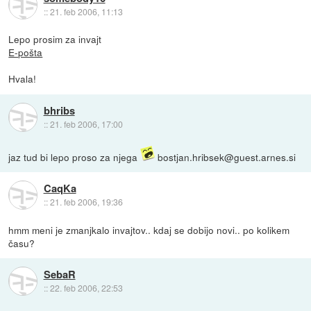
::
21. feb 2006, 11:13
Lepo prosim za invajt
E-pošta
Hvala!
bhribs
::
21. feb 2006, 17:00
jaz tud bi lepo proso za njega
bostjan.hribsek@guest.arnes.si
CaqKa
::
21. feb 2006, 19:36
hmm meni je zmanjkalo invajtov.. kdaj se dobijo novi.. po kolikem
času?
SebaR
::
22. feb 2006, 22:53