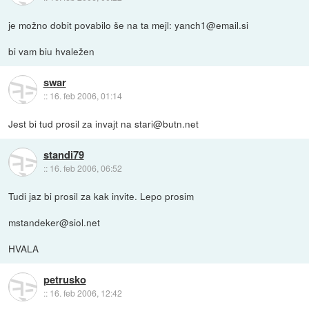
je možno dobit povabilo še na ta mejl: yanch1@email.si
bi vam biu hvaležen
swar
::
16. feb 2006, 01:14
Jest bi tud prosil za invajt na stari@butn.net
standi79
::
16. feb 2006, 06:52
Tudi jaz bi prosil za kak invite. Lepo prosim
mstandeker@siol.net
HVALA
petrusko
::
16. feb 2006, 12:42