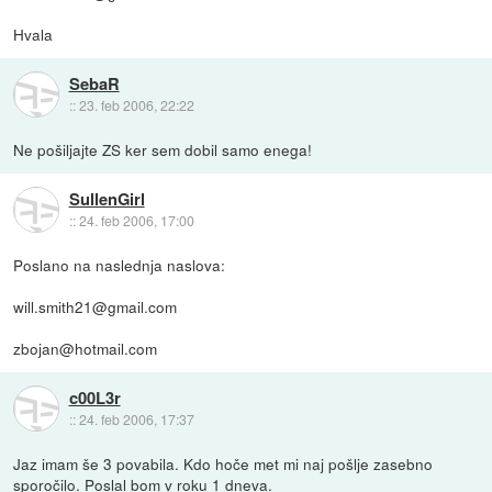
Hvala
SebaR
::
23. feb 2006, 22:22
Ne pošiljajte ZS ker sem dobil samo enega!
SullenGirl
::
24. feb 2006, 17:00
Poslano na naslednja naslova:
will.smith21@gmail.com
zbojan@hotmail.com
c00L3r
::
24. feb 2006, 17:37
Jaz imam še 3 povabila. Kdo hoče met mi naj pošlje zasebno
sporočilo. Poslal bom v roku 1 dneva.