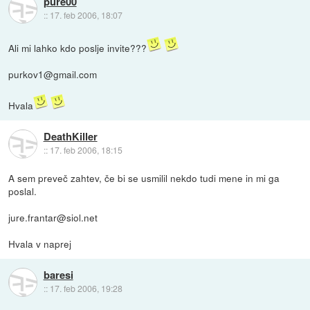
pure00
::
17. feb 2006, 18:07
Ali mi lahko kdo poslje invite???
purkov1@gmail.com
Hvala
DeathKiller
::
17. feb 2006, 18:15
A sem preveč zahtev, če bi se usmilil nekdo tudi mene in mi ga
poslal.
jure.frantar@siol.net
Hvala v naprej
baresi
::
17. feb 2006, 19:28