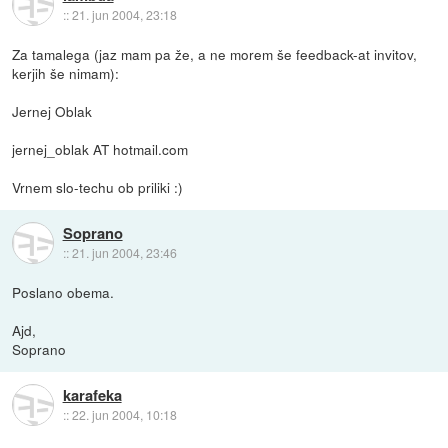
::
21. jun 2004, 23:18
Za tamalega (jaz mam pa že, a ne morem še feedback-at invitov,
kerjih še nimam):
Jernej Oblak
jernej_oblak AT hotmail.com
Vrnem slo-techu ob priliki :)
Soprano
::
21. jun 2004, 23:46
Poslano obema.
Ajd,
Soprano
karafeka
::
22. jun 2004, 10:18