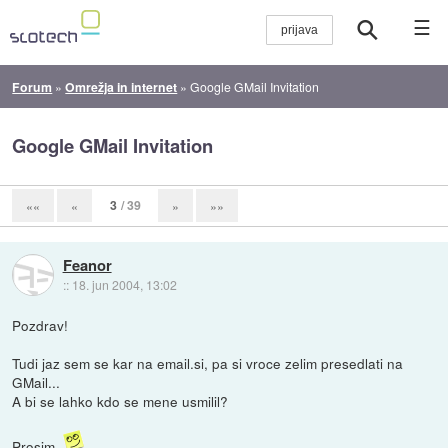
☰
Forum
»
Omrežja in internet
»
Google GMail Invitation
Google GMail Invitation
3
/ 39
««
«
»
»»
Feanor
::
18. jun 2004, 13:02
Pozdrav!
Tudi jaz sem se kar na email.si, pa si vroce zelim presedlati na
GMail...
A bi se lahko kdo se mene usmilil?
Prosim.