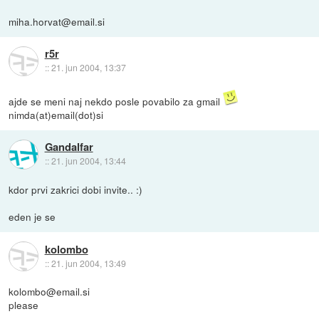
miha.horvat@email.si
r5r
::
21. jun 2004, 13:37
ajde se meni naj nekdo posle povabilo za gmail
nimda(at)email(dot)si
Gandalfar
::
21. jun 2004, 13:44
kdor prvi zakrici dobi invite.. :)
eden je se
kolombo
::
21. jun 2004, 13:49
kolombo@email.si
please