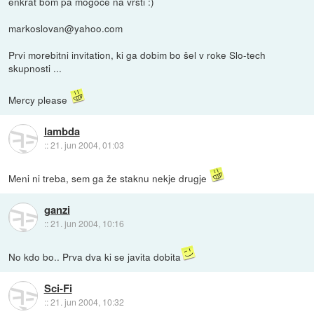
enkrat bom pa mogoče na vrsti :)
markoslovan@yahoo.com
Prvi morebitni invitation, ki ga dobim bo šel v roke Slo-tech
skupnosti ...
Mercy please
lambda
::
21. jun 2004, 01:03
Meni ni treba, sem ga že staknu nekje drugje
ganzi
::
21. jun 2004, 10:16
No kdo bo.. Prva dva ki se javita dobita
Sci-Fi
::
21. jun 2004, 10:32