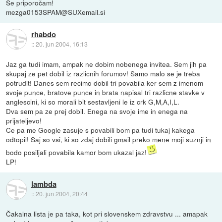
Se priporočam!
mezga0153SPAM@SUXemail.si
rhabdo
::
20. jun 2004, 16:13
Jaz ga tudi imam, ampak ne dobim nobenega invitea. Sem jih pa
skupaj ze pet dobil iz razlicnih forumov! Samo malo se je treba
potrudit! Danes sem recimo dobil tri povabila ker sem z imenom
svoje punce, bratove punce in brata napisal tri razlicne stavke v
anglescini, ki so morali bit sestavljeni le iz crk G,M,A,I,L.
Dva sem pa ze prej dobil. Enega na svoje ime in enega na
prijateljevo!
Ce pa me Google zasuje s povabili bom pa tudi tukaj kakega
odtopil! Saj so vsi, ki so zdaj dobili gmail preko mene moji suznji in
bodo posiljali povabila kamor bom ukazal jaz!
LP!
lambda
::
20. jun 2004, 20:44
Čakalna lista je pa taka, kot pri slovenskem zdravstvu ... amapak