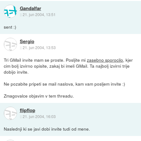
Gandalfar
::
21. jun 2004, 13:51
sent :)
Sergio
::
21. jun 2004, 13:53
Tri GMail invite mam se proste. Posljite mi
zasebno sporocilo
, kjer
cim bolj izvirno opisite, zakaj bi imeli GMail. Ta najbolj izvirni trije
dobijo invite.
Ne pozabite pripeti se mail naslova, kam vam posljem invite :)
Zmagovalce objavim v tem threadu.
flipflop
::
21. jun 2004, 16:03
Naslednji ki se javi dobi invite tudi od mene.