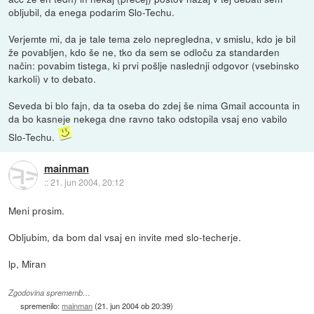
obljubil, da enega podarim Slo-Techu.
Verjemte mi, da je tale tema zelo nepregledna, v smislu, kdo je bil
že povabljen, kdo še ne, tko da sem se odloču za standarden
način: povabim tistega, ki prvi pošlje naslednji odgovor (vsebinsko
karkoli) v to debato.
Seveda bi blo fajn, da ta oseba do zdej še nima Gmail accounta in
da bo kasneje nekega dne ravno tako odstopila vsaj eno vabilo
Slo-Techu.
mainman
::
21. jun 2004, 20:12
Meni prosim.
Obljubim, da bom dal vsaj en invite med slo-techerje.
lp, Miran
Zgodovina sprememb…
spremenilo:
mainman
(
21. jun 2004 ob 20:39
)