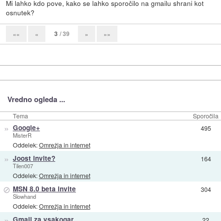
Mi lahko kdo pove, kako se lahko sporočilo na gmailu shrani kot
osnutek?
3
/ 39
««
«
»
»»
Vredno ogleda ...
Tema
Sporočila
»
Google+
495
MisterR
Oddelek:
Omrežja in internet
»
Joost invite?
164
Tilen007
Oddelek:
Omrežja in internet
⊘
MSN 8.0 beta invite
304
Slowhand
Oddelek:
Omrežja in internet
»
Gmail za vsakogar
22