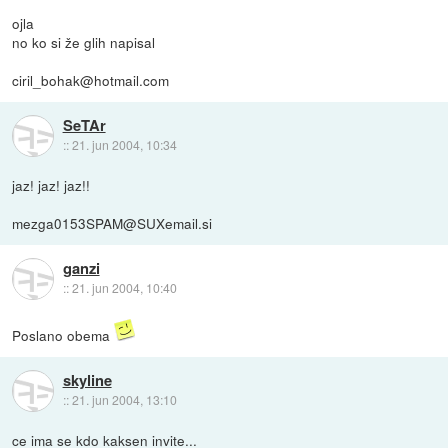
ojla
no ko si že glih napisal
ciril_bohak@hotmail.com
SeTAr
::
21. jun 2004, 10:34
jaz! jaz! jaz!!
mezga0153SPAM@SUXemail.si
ganzi
::
21. jun 2004, 10:40
Poslano obema
skyline
::
21. jun 2004, 13:10
ce ima se kdo kaksen invite...