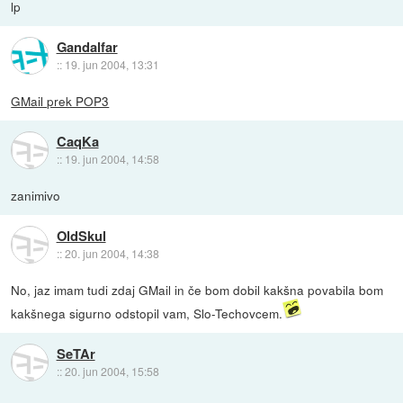
lp
Gandalfar
::
19. jun 2004, 13:31
GMail prek POP3
CaqKa
::
19. jun 2004, 14:58
zanimivo
OldSkul
::
20. jun 2004, 14:38
No, jaz imam tudi zdaj GMail in če bom dobil kakšna povabila bom
kakšnega sigurno odstopil vam, Slo-Techovcem.
SeTAr
::
20. jun 2004, 15:58