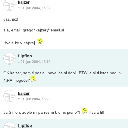
kajzer
::
21. jun 2004, 16:07
Jaz, jaz!
aja, email: gregor.kajzer@email.si
Hvala že v naprej.
flipflop
::
21. jun 2004, 16:16
OK kajzer, sem ti poslal, povej če si dobil. BTW, a si ti letos hodil v
4.RA mogoče?
kajzer
::
21. jun 2004, 16:28
Ja Simon, zdele mi pa res ni blo nč jasno?!
Hvala ti!!
flipflop