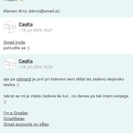
Klemen Krnc (kkrnc@email.si)
CaqKa
::
18. jun 2004, 16:27
Gmail invite
potrudite se :)
CaqKa
::
18. jun 2004, 16:34
aja pa
vidmard
je prvi pri katerem sem slišal da zadevo dejansko
testira :)
takrat se mi je zdela zadeva še kul.. no danes pa tak imam svojega
:)
I'm a Gmailer
GmailSwap
Gmail accounts on eBay