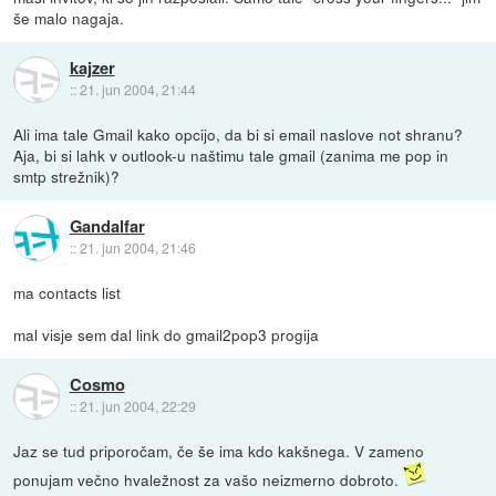
še malo nagaja.
kajzer
::
21. jun 2004, 21:44
Ali ima tale Gmail kako opcijo, da bi si email naslove not shranu?
Aja, bi si lahk v outlook-u naštimu tale gmail (zanima me pop in
smtp strežnik)?
Gandalfar
::
21. jun 2004, 21:46
ma contacts list
mal visje sem dal link do gmail2pop3 progija
Cosmo
::
21. jun 2004, 22:29
Jaz se tud priporočam, če še ima kdo kakšnega. V zameno
ponujam večno hvaležnost za vašo neizmerno dobroto.