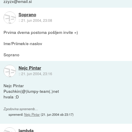
zzyzx@email.si
Soprano
::
21. jun 2004, 23:08
Prvima dvema postoma pošljem invite =)
Ime/Priimek/e-naslov
Soprano
Nejc Pintar
::
21. jun 2004, 23:16
Nejc Pintar
Puschkin(@)lumpy-team(.)net
hvala :D
Zgodovina sprememb…
spremenil:
Nejc Pintar
(
21. jun 2004 ob 23:17
)
lambda