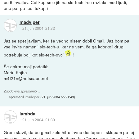
po 6 invajtov. Cel kup smo jih na slo-tech ircu raztalal med ljudi,
ene par pa tudi tukaj :)
madviper
::
21. jun 2004, 21:32
Jaz se spet javljam, ker še vedno nisem dobil Gmail. Jaz bom pa
vse invite namenil slo-tech-u, ker ne vem, če ga kdorkoli drug
potrebuje bolj kot slo-tech-ovci
!
Še enkrat moji podatki:
Marin Kajba
m4I21n@netscape.net
Zgodovina sprememb…
spremenil:
madviper
(
21. jun 2004 ob 21:49
)
lambda
::
21. jun 2004, 21:39
Grem stavit, da bo gmail zelo hitro javno dostopen - sklepam po tej
masi invitov, ki so jih razposlali. Samo tale "cross your fingers..." jim