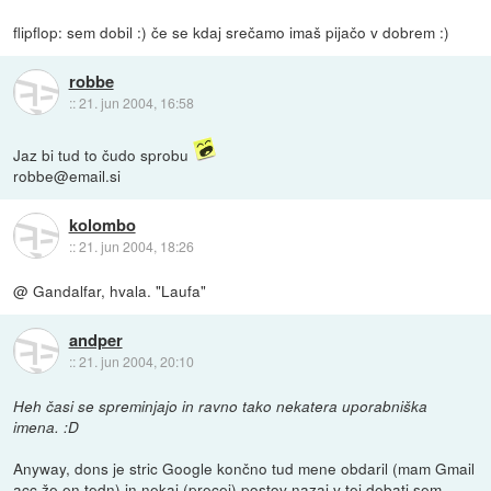
flipflop: sem dobil :) če se kdaj srečamo imaš pijačo v dobrem :)
robbe
::
21. jun 2004, 16:58
Jaz bi tud to čudo sprobu
robbe@email.si
kolombo
::
21. jun 2004, 18:26
@ Gandalfar, hvala. "Laufa"
andper
::
21. jun 2004, 20:10
Heh časi se spreminjajo in ravno tako nekatera uporabniška
imena. :D
Anyway, dons je stric Google končno tud mene obdaril (mam Gmail
acc že en tedn) in nekaj (precej) postov nazaj v tej debati sem