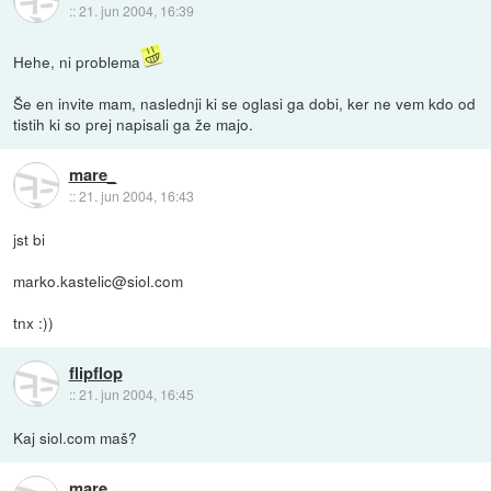
::
21. jun 2004, 16:39
Hehe, ni problema
Še en invite mam, naslednji ki se oglasi ga dobi, ker ne vem kdo od
tistih ki so prej napisali ga že majo.
mare_
::
21. jun 2004, 16:43
jst bi
marko.kastelic@siol.com
tnx :))
flipflop
::
21. jun 2004, 16:45
Kaj siol.com maš?
mare_