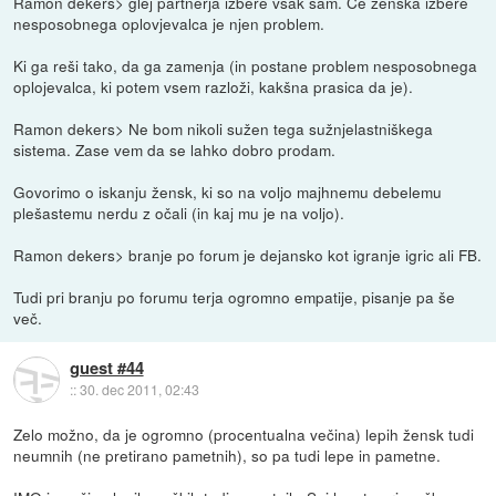
Ramon dekers> glej partnerja izbere vsak sam. Če ženska izbere
nesposobnega oplovjevalca je njen problem.
Ki ga reši tako, da ga zamenja (in postane problem nesposobnega
oplojevalca, ki potem vsem razloži, kakšna prasica da je).
Ramon dekers> Ne bom nikoli sužen tega sužnjelastniškega
sistema. Zase vem da se lahko dobro prodam.
Govorimo o iskanju žensk, ki so na voljo majhnemu debelemu
plešastemu nerdu z očali (in kaj mu je na voljo).
Ramon dekers> branje po forum je dejansko kot igranje igric ali FB.
Tudi pri branju po forumu terja ogromno empatije, pisanje pa še
več.
guest #44
::
30. dec 2011, 02:43
Zelo možno, da je ogromno (procentualna večina) lepih žensk tudi
neumnih (ne pretirano pametnih), so pa tudi lepe in pametne.