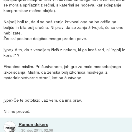
se morala sprijaznit z rečmi, s katerimi se nočeva, kar sklepanje
kompromisov močno olajša).
Najbolj boli to, da ti se boš zanjo žrtvoval ona pa bo odšla na
boljše in bila bolj srečna. Ni prav, da se zanjo žrtvuješ, če se one
nebi zate.
Ženski postane dolgčas mnogo preden pove.
jype> A to, da z veseljem živiš z nekom, ki ga imaš rad, ni "zgolj iz
koristi" ?
Finančno mislim. Pri čustvenem, jah gre za malo medsebojnega
izkoriščanja. Mislim, da ženska bolj izkorišča moškega iz
materialno/stvarne strani, kot pa čustvene.
jype>Če te potolaži: Jaz vem, da ima prav.
Niti ne preveč.
Ramon dekers
::
30. dec 2011, 02:06