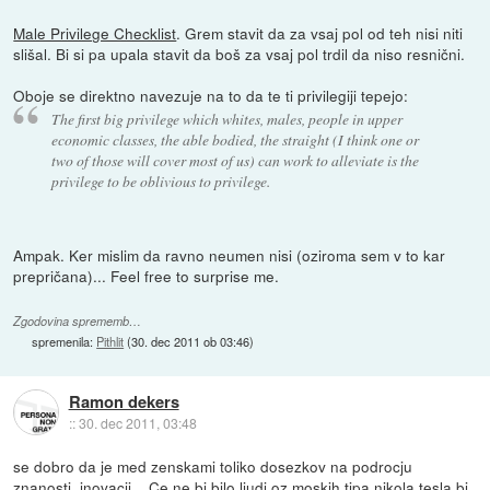
Male Privilege Checklist
. Grem stavit da za vsaj pol od teh nisi niti
slišal. Bi si pa upala stavit da boš za vsaj pol trdil da niso resnični.
Oboje se direktno navezuje na to da te ti privilegiji tepejo:
The first big privilege which whites, males, people in upper
economic classes, the able bodied, the straight (I think one or
two of those will cover most of us) can work to alleviate is the
privilege to be oblivious to privilege.
Ampak. Ker mislim da ravno neumen nisi (oziroma sem v to kar
prepričana)... Feel free to surprise me.
Zgodovina sprememb…
spremenila:
Pithlit
(
30. dec 2011 ob 03:46
)
Ramon dekers
::
30. dec 2011, 03:48
se dobro da je med zenskami toliko dosezkov na podrocju
znanosti, inovacij... Ce ne bi bilo ljudi oz moskih tipa nikola tesla bi