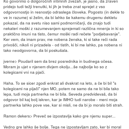
Ko govorimo o dolgoročnih intimnih zvezah, je jasno, da zraven
pridejo tudi težji trenutki, ki jih je treba znat sprejet z vso
odgovornostjo in resnostjo odraslega človeka. Pogosto (in dekle to
ve in razume) si želim, da bi lahko še kakemu drugemu dekletu
pokazal, da na svetu niso sami podmorničarji, da znajo tudi
nekateri moški z razumevanjem sprejemati različna mnenja in ki so
praktično imuni na tisto, čemur moški radi rečete "podjebavanje".
Ker vem, da imam prav, me nobena ženska, ki si take reči rada
privošči, nikoli ni prizadela - od tistih, ki bi me lahko, pa nobena ni
tako neodgovorna, da bi poskušala.
jverne> Poudaril sem da brez posrednika in budnega očesa.
Moram jo ujet v njenem divjem okolju...še najbolje ko so z
kolegicami vni na pjači.
Haha. To se sicer zgodi enkrat ali dvakrat na leto, a če bi bil "s
kolegicami na pijači" njen MO, potem ne samo da ne bi bila tako
lepa, tudi moja partnerka ne bi bila. Seveda predvidevaš, da bi
odgovor bil kaj bolj iskren, kar je IMHO tudi narobe - meni moja
partnerka lahko pove vse, kar si misli, ne da bi jo moralo biti strah.
Ramon dekers> Preveč se izpostavlja kako gre njemu super...
Vedno gre lahko še bolje. Tega ne izpostavljam zato, ker bi moral