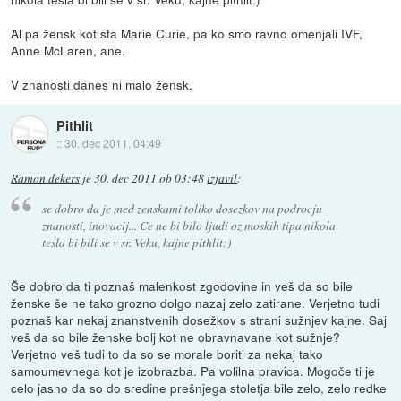
Al pa žensk kot sta Marie Curie, pa ko smo ravno omenjali IVF,
Anne McLaren, ane.
V znanosti danes ni malo žensk.
Pithlit
::
30. dec 2011, 04:49
Ramon dekers
je
30. dec 2011 ob 03:48
izjavil
:
se dobro da je med zenskami toliko dosezkov na podrocju
znanosti, inovacij... Ce ne bi bilo ljudi oz moskih tipa nikola
tesla bi bili se v sr. Veku, kajne pithlit:)
Še dobro da ti poznaš malenkost zgodovine in veš da so bile
ženske še ne tako grozno dolgo nazaj zelo zatirane. Verjetno tudi
poznaš kar nekaj znanstvenih dosežkov s strani sužnjev kajne. Saj
veš da so bile ženske bolj kot ne obravnavane kot sužnje?
Verjetno veš tudi to da so se morale boriti za nekaj tako
samoumevnega kot je izobrazba. Pa volilna pravica. Mogoče ti je
celo jasno da so do sredine prešnjega stoletja bile zelo, zelo redke