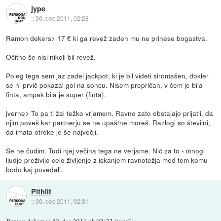
jype
::
30. dec 2011, 02:28
Ramon dekers> 17 € ki ga revež zaden mu ne prinese bogastva.
Očitno še nisi nikoli bil revež.
Poleg tega sem jaz zadel jackpot, ki je bil videti siromašen, dokler
se ni prvič pokazal gol na soncu. Nisem prepričan, v čem je bila
finta, ampak bila je super (finta).
jverne> To pa ti žal težko vrjamem. Ravno zato obstajajo prijatli, da
njim poveš kar partnerju se ne upaš/ne moreš. Razlogi so številni,
da imata otroke je še največji.
Se ne čudim. Tudi njej večina tega ne verjame. Nič za to - mnogi
ljudje preživijo celo življenje z iskanjem ravnotežja med tem komu
bodo kaj povedali.
Pithlit
::
30. dec 2011, 02:31
Ramon dekers
je
30. dec 2011 ob 02:22
izjavil
: