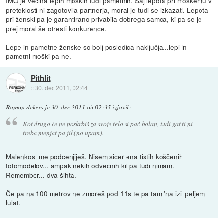
IMO je večina lepih moških tudi pametnih. Saj lepota pri moškemu v
preteklosti ni zagotovila partnerja, moral je tudi se izkazati. Lepota
pri ženski pa je garantirano privabila dobrega samca, ki pa se je
prej moral še otresti konkurence.
Lepe in pametne ženske so bolj posledica naključja...lepi in
pametni moški pa ne.
Pithlit
::
30. dec 2011, 02:44
Ramon dekers
je
30. dec 2011 ob 02:35
izjavil
:
Kot drugo če ne poskrbiš za svoje telo si pač bolan, tudi gat ti ni
treba menjat pa jih(no upam).
Malenkost me podcenjiješ. Nisem sicer ena tistih koščenih
fotomodelov... ampak nekih odvečnih kil pa tudi nimam.
Remember... dva šihta.
Če pa na 100 metrov ne zmoreš pod 11s te pa tam 'na izi' peljem
lulat.