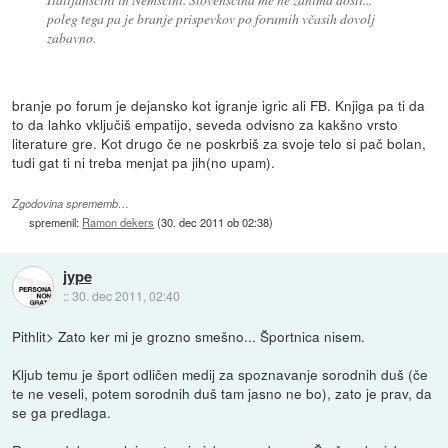
poleg tega pa je branje prispevkov po forumih včasih dovolj
zabavno.
branje po forum je dejansko kot igranje igric ali FB. Knjiga pa ti da
to da lahko vključiš empatijo, seveda odvisno za kakšno vrsto
literature gre. Kot drugo če ne poskrbiš za svoje telo si pač bolan,
tudi gat ti ni treba menjat pa jih(no upam).
Zgodovina sprememb…
spremenil:
Ramon dekers
(
30. dec 2011 ob 02:38
)
jype
::
30. dec 2011, 02:40
Pithlit> Zato ker mi je grozno smešno... Športnica nisem.
Kljub temu je šport odličen medij za spoznavanje sorodnih duš (če
te ne veseli, potem sorodnih duš tam jasno ne bo), zato je prav, da
se ga predlaga.