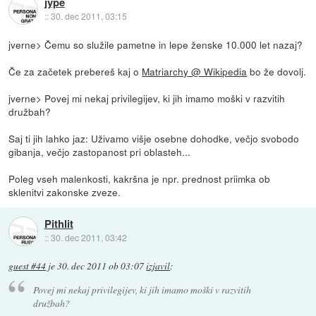
jype
::
30. dec 2011, 03:15
jverne> Čemu so služile pametne in lepe ženske 10.000 let nazaj?
Če za začetek prebereš kaj o
Matriarchy @ Wikipedia
bo že dovolj.
jverne> Povej mi nekaj privilegijev, ki jih imamo moški v razvitih
družbah?
Saj ti jih lahko jaz: Uživamo višje osebne dohodke, večjo svobodo
gibanja, večjo zastopanost pri oblasteh...
Poleg vseh malenkosti, kakršna je npr. prednost priimka ob
sklenitvi zakonske zveze.
Pithlit
::
30. dec 2011, 03:42
guest #44
je
30. dec 2011 ob 03:07
izjavil
:
Povej mi nekaj privilegijev, ki jih imamo moški v razvitih
družbah?