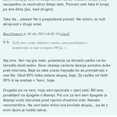
neuspešno (a neutrudno) iščejo delo. Poznam celo take ki furajo
po dva šihta (jaz, med drugim).
Tako da... please! Ne ti posploševat preveč. Ne rečem, so tudi
skrajnosti v drugo smer.
Rias Gremory
je
30. dec 2011 ob 02:19
izjavil
:
Zašli smo s teme vključno z mano, zato prenehajmo z
neumnostjo in raje svetujmo OP-ju. :)
Saj smo. Ven naj gre malo. posedanje za domačo pečko ne bo
obrodilo dosti sadov. Sicer obstaja varianta iskanja sorodne duše
prek interneta. Baje so take zveze trajnejše ko se premaknejo v
real life. Okoli 80% folka ostane skupaj, baje. Za razliko od tistih
20% ki se srečajo v 'baru', baje.
Drugače pa ne vem, mojo sem spoznala v njeni sobi. Bili smo
povabljeni na špagete s škampi. Pol ure za tem sem špagete (s
škampi vred) izbruhala pred njenimi vhodnimi vrati. Nekako
neromantično. Ne vem kako točno sva končale skupaj... pa še z
enim tipom je hodila takrat.