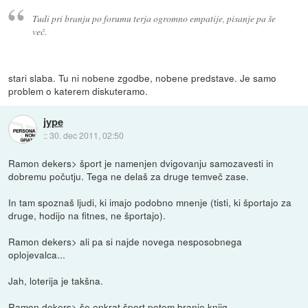
Tudi pri branju po forumu terja ogromno empatije, pisanje pa še
več.
stari slaba. Tu ni nobene zgodbe, nobene predstave. Je samo
problem o katerem diskuteramo.
jype
::
30. dec 2011, 02:50
Ramon dekers> šport je namenjen dvigovanju samozavesti in
dobremu počutju. Tega ne delaš za druge temveč zase.
In tam spoznaš ljudi, ki imajo podobno mnenje (tisti, ki športajo za
druge, hodijo na fitnes, ne športajo).
Ramon dekers> ali pa si najde novega nesposobnega
oplojevalca...
Jah, loterija je takšna.
Ramon dekers> še enkrat šport potem branje knjig.