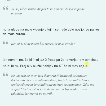
Ja, saj lahko izbira. Ampak to ne pomeni, da moški pa ne
moremo.
no ja glede na moje videnje v tujini se naše zelo nosijo. Je pa res
da malo žuram...
Ker ob 1:45 ne moreš biti srečen, če imaš otroke?
jah nevem no, če bi imel jaz 2 froca pa ženo verjetno v tem času
ne bi bil tu. Prej bi v službi nabijov na ST če bi mev cajt
No, jaz sem po enem letu skupnega življenja bil pripravljen
deklarirati da gre za intimni odnos, kar je hitro vodilo tudi v
spolne odnose in konsolidiranje načrtov za prihodnost. Zdaj sva
skupaj 13 let in nič ne kaže, da bi morala kaj kmalu z zvezo
zaključiti, ker gre vse po načrtih.