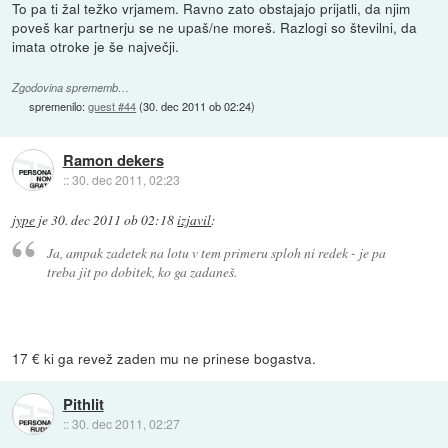
To pa ti žal težko vrjamem. Ravno zato obstajajo prijatli, da njim
poveš kar partnerju se ne upaš/ne moreš. Razlogi so številni, da
imata otroke je še največji.
Zgodovina sprememb…
spremenilo:
guest #44
(
30. dec 2011 ob 02:24
)
Ramon dekers
::
30. dec 2011, 02:23
jype
je
30. dec 2011 ob 02:18
izjavil
:
Ja, ampak zadetek na lotu v tem primeru sploh ni redek - je pa
treba jit po dobitek, ko ga zadaneš.
17 € ki ga revež zaden mu ne prinese bogastva.
Pithlit
::
30. dec 2011, 02:27