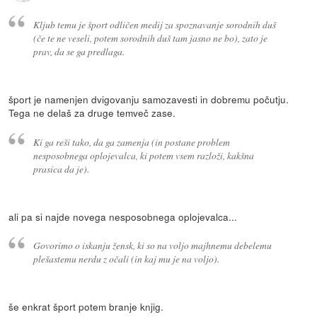
Kljub temu je šport odličen medij za spoznavanje sorodnih duš
(če te ne veseli, potem sorodnih duš tam jasno ne bo), zato je
prav, da se ga predlaga.
šport je namenjen dvigovanju samozavesti in dobremu počutju.
Tega ne delaš za druge temveč zase.
Ki ga reši tako, da ga zamenja (in postane problem
nesposobnega oplojevalca, ki potem vsem razloži, kakšna
prasica da je).
ali pa si najde novega nesposobnega oplojevalca...
Govorimo o iskanju žensk, ki so na voljo majhnemu debelemu
plešastemu nerdu z očali (in kaj mu je na voljo).
še enkrat šport potem branje knjig.