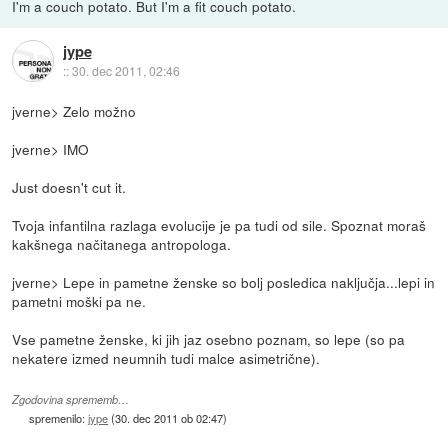
I'm a couch potato. But I'm a fit couch potato.
jype
::
30. dec 2011, 02:46
jverne> Zelo možno
jverne> IMO
Just doesn't cut it.
Tvoja infantilna razlaga evolucije je pa tudi od sile. Spoznat moraš
kakšnega načitanega antropologa.
jverne> Lepe in pametne ženske so bolj posledica naključja...lepi in
pametni moški pa ne.
Vse pametne ženske, ki jih jaz osebno poznam, so lepe (so pa
nekatere izmed neumnih tudi malce asimetrične).
Zgodovina sprememb…
spremenilo:
jype
(
30. dec 2011 ob 02:47
)