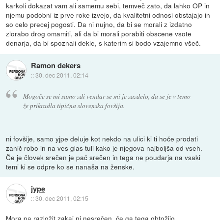
karkoli dokazat vam ali samemu sebi, temveč zato, da lahko OP in
njemu podobni iz prve roke izvejo, da kvalitetni odnosi obstajajo in
so celo precej pogosti. Da ni nujno, da bi se morali z izdatno
zlorabo drog omamiti, ali da bi morali porabiti obscene vsote
denarja, da bi spoznali dekle, s katerim si bodo vzajemno všeč.
Ramon dekers
::
30. dec 2011, 02:14
Mogoče se mi samo zdi vendar se mi je zazdelo, da se je v temo
že prikradla tipična slovenska fovšija.
ni fovšije, samo yjpe deluje kot nekdo na ulici ki ti hoče prodati
zanič robo in na ves glas tuli kako je njegova najboljša od vseh.
Če je človek srečen je pač srečen in tega ne poudarja na vsaki
temi ki se odpre ko se nanaša na ženske.
jype
::
30. dec 2011, 02:15
Mora pa razložit zakaj ni nesrečen, če ga tega obtožijo.