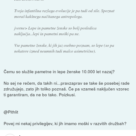
Tvoja infantilna razlaga evolucije je pa tudi od sile. Spoznat
moraš kakšnega načitanega antropologa.
jverne> Lepe in pametne ženske so bolj posledica
naključja...lepi in pametni moški pa ne.
Vse pametne ženske, ki jih jaz osebno poznam, so lepe (so pa
nekatere izmed neumnih tudi malce asimetrične).
Čemu so služile pametne in lepe ženske 10.000 let nazaj?
No sej ne rečem, da takih ni...pravzaprav se take še posebej rade
združujejo, zato jih toliko poznaš. Če pa vzameš naključen vzorec
ti garantiram, da ne bo tako. Poizkusi.
@Pithlit
Povej mi nekaj privilegijev, ki jih imamo moški v razvitih družbah?