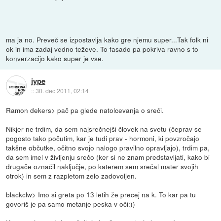
ma ja no. Preveč se izpostavlja kako gre njemu super...Tak folk ni
ok in ima zadaj vedno teževe. To fasado pa pokriva ravno s to
konverzacijo kako super je vse.
jype
::
30. dec 2011, 02:14
Ramon dekers> pač pa glede natolcevanja o sreči.
Nikjer ne trdim, da sem najsrečnejši človek na svetu (čeprav se
pogosto tako počutim, kar je tudi prav - hormoni, ki povzročajo
takšne občutke, očitno svojo nalogo pravilno opravljajo), trdim pa,
da sem imel v življenju srečo (ker si ne znam predstavljati, kako bi
drugače označil naključje, po katerem sem srečal mater svojih
otrok) in sem z razpletom zelo zadovoljen.
blackclw> Imo si greta po 13 letih že precej na k. To kar pa tu
govoriš je pa samo metanje peska v oči:))