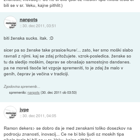
bili se v sr. Veku, kajne pithlit:)
nanpots
::
30. dec 2011, 03:51
biti ženska sucks. itak. :D
sicer pa so ženske take prasice/kure/... zato, ker smo moški slabo
ravnali z njimi. kaj se zdaj pritožujete. vzrok-posledica. ženske so
tu da sledijo moškim, čeprav se obnašajo samostojno dandanes.
pa ne moreš tisoče let vzgoje spremeniti, to je zdaj že malo v
genih, čeprav je večina v tradiciji.
Zgodovina sprememb…
spremenilo:
nanpots
(
30. dec 2011 ob 03:53
)
jype
::
30. dec 2011, 04:05
Ramon dekers> se dobro da je med zenskami toliko dosezkov na
podrocju znanosti, inovacij... Ce ne bi bilo ljudi oz moskih tipa
nikola tesla bi bili se v sr. Veku, kajne pithlit:)