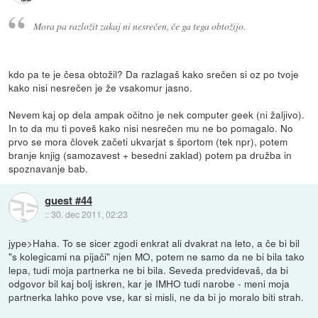
Mora pa razložit zakaj ni nesrečen, če ga tega obtožijo.
kdo pa te je česa obtožil? Da razlagaš kako srečen si oz po tvoje
kako nisi nesrečen je že vsakomur jasno.
Nevem kaj op dela ampak očitno je nek computer geek (ni žaljivo).
In to da mu ti poveš kako nisi nesrečen mu ne bo pomagalo. No
prvo se mora človek začeti ukvarjat s športom (tek npr), potem
branje knjig (samozavest + besedni zaklad) potem pa družba in
spoznavanje bab.
guest #44
::
30. dec 2011, 02:23
jype>Haha. To se sicer zgodi enkrat ali dvakrat na leto, a če bi bil
"s kolegicami na pijači" njen MO, potem ne samo da ne bi bila tako
lepa, tudi moja partnerka ne bi bila. Seveda predvidevaš, da bi
odgovor bil kaj bolj iskren, kar je IMHO tudi narobe - meni moja
partnerka lahko pove vse, kar si misli, ne da bi jo moralo biti strah.