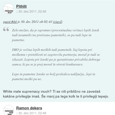
Pithlit
::
30. dec 2011, 02:46
guest #44
je
30. dec 2011 ob 02:43
izjavil
:
Zelo možno, da je ogromno (procentualna večina) lepih žensk
tudi neumnih (ne pretirano pametnih), so pa tudi lepe in
pametne.
IMO je večina lepih moških tudi pametnih. Saj lepota pri
moškemu v preteklosti ni zagotovila partnerja, moral je tudi se
izkazati. Lepota pri ženski pa je garantirano privabila dobrega
samca, ki pa se je prej moral še otresti konkurence.
Lepe in pametne ženske so bolj posledica naključja...lepi in
pametni moški pa ne.
White male supremacy much? Ti se niti približno ne zavedaš
kakšne privilegije imaš. Še manj pa tega kolk te ti privilegiji tepejo.
Ramon dekers
::
30. dec 2011, 02:48