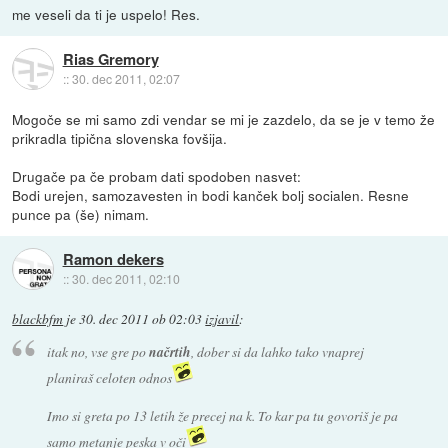
me veseli da ti je uspelo! Res.
Rias Gremory
::
30. dec 2011, 02:07
Mogoče se mi samo zdi vendar se mi je zazdelo, da se je v temo že
prikradla tipična slovenska fovšija.
Drugače pa če probam dati spodoben nasvet:
Bodi urejen, samozavesten in bodi kanček bolj socialen. Resne
punce pa (še) nimam.
Ramon dekers
::
30. dec 2011, 02:10
blackbfm
je
30. dec 2011 ob 02:03
izjavil
:
itak no, vse gre po
načrtih
, dober si da lahko tako vnaprej
planiraš celoten odnos
Imo si greta po 13 letih že precej na k. To kar pa tu govoriš je pa
samo metanje peska v oči