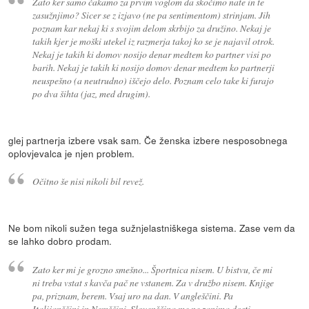
Zato ker samo čakamo za prvim voglom da skočimo nate in te
zasužnjimo? Sicer se z izjavo (ne pa sentimentom) strinjam. Jih
poznam kar nekaj ki s svojim delom skrbijo za družino. Nekaj je
takih kjer je moški utekel iz razmerja takoj ko se je najavil otrok.
Nekaj je takih ki domov nosijo denar medtem ko partner visi po
barih. Nekaj je takih ki nosijo domov denar medtem ko partnerji
neuspešno (a neutrudno) iščejo delo. Poznam celo take ki furajo
po dva šihta (jaz, med drugim).
glej partnerja izbere vsak sam. Če ženska izbere nesposobnega
oplovjevalca je njen problem.
Očitno še nisi nikoli bil revež.
Ne bom nikoli sužen tega sužnjelastniškega sistema. Zase vem da
se lahko dobro prodam.
Zato ker mi je grozno smešno... Športnica nisem. U bistvu, če mi
ni treba vstat s kavča pač ne vstanem. Za v družbo nisem. Knjige
pa, priznam, berem. Vsaj uro na dan. V angleščini. Pa
Italijanščini in Nemščini. Slovenščina me ne zanima dosti...