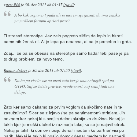
guest #44
je
30. dec 2011 ob 01:37
izjavil
:
A bo kak argument padu ali se morem sprijaznit, da ima ženska
na moškem forumu apriori prav?
Ti stresaš stereotipe. Jaz zelo pogosto slišim da lepih in hkrati
pametnih žensk ni. Al je lepa pa neumna, al pa je pametna in grda.
Zdaj... če pa se obešaš na stereotipe samo kadar tebi paše je pa
to drug problem, za novo temo.
Ramon dekers
je
30. dec 2011 ob 01:50
izjavil
:
Da bo pa viselo vse na meni zato ker je ona nežnejši spol pa
GTFO. Saj so želele pravice, neodivsnost, naj sedaj tudi one
delajo.
Zato ker samo čakamo za prvim voglom da skočimo nate in te
zasužnjimo? Sicer se z izjavo (ne pa sentimentom) strinjam. Jih
poznam kar nekaj ki s svojim delom skrbijo za družino. Nekaj je
takih kjer je moški utekel iz razmerja takoj ko se je najavil otrok.
Nekaj je takih ki domov nosijo denar medtem ko partner visi po
barih. Nekaj je takih ki nosijo domov denar medtem ko partnerji