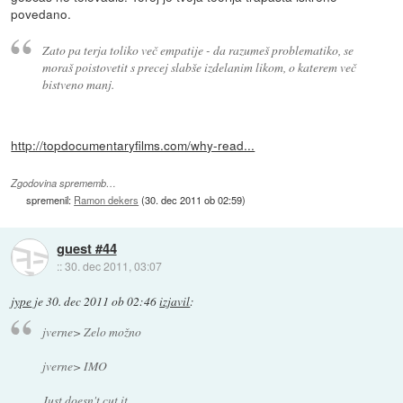
povedano.
Zato pa terja toliko več empatije - da razumeš problematiko, se
moraš poistovetit s precej slabše izdelanim likom, o katerem več
bistveno manj.
http://topdocumentaryfilms.com/why-read...
Zgodovina sprememb…
spremenil:
Ramon dekers
(
30. dec 2011 ob 02:59
)
guest #44
::
30. dec 2011, 03:07
jype
je
30. dec 2011 ob 02:46
izjavil
:
jverne> Zelo možno
jverne> IMO
Just doesn't cut it.