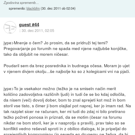
Zgodovina sprememb…
spremenilo:
blackbfm
(
30. dec 2011 ob 02:04
)
guest #44
::
30. dec 2011, 02:05
jype>Mnenje o čem? Jo prosim, da se pridruži tej temi?
Pregovarjanje po forumih ne spada med njene najljubše konjičke,
tako da obljubit ne morem ničesar.
Poudaril sem da brez posrednika in budnega očesa. Moram jo ujet
v njenem divjem okolju...še najbolje ko so z kolegicami vni na pjači.
jype>To je vsekakor možno (težko je na smiseln način merit
količino zadovoljstva različnih ljudi) in tudi če se bo kdaj odločila,
da nisem (več) dovolj dober, bom to znal sprejeti kot mož in bom
storil vse tisto, s čimer ji bom olajšal pot naprej, ker jo imam rad. Na
tak razplet sicer ne računam, ker mi tudi do zdaj ni bilo pretirano
težko požreti ponosa in priznati, da se motim (česar na forumu
nikdar ne bom storil, ker je v nasprotju s pravili), prav tako so se
konflikti vedno reševali sproti in z obilico dialoga, ki je pripeljal do
sprejemljivih kompromisov (in seveda en drugemu ne želiva, da bi