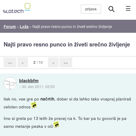
☰
Forum
»
Loža
»
Najti pravo resno punco in živeti srečno življenje
Najti pravo resno punco in živeti srečno življenje
2
/ 10
««
«
»
»»
blackbfm
::
30. dec 2011, 02:03
itak no, vse gre po
, dober si da lahko tako vnaprej planiraš
načrtih
celoten odnos
Imo si greta po 13 letih že precej na k. To kar pa tu govoriš je pa
samo metanje peska v oči