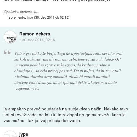
Zgodovina sprememb…
spremenilo:
jype
(
30. dec 2011 ob 02:15
)
Ramon dekers
::
30. dec 2011, 02:16
Vedno gre lahko še bolje. Tega ne izpostavljam zato, ker bi moral
karkoli dokazat vam ali samemu sebi, temveč zato, da lahko OP
in njemu podobni iz prve roke izvejo, da kvalitetni odnosi
obstajajo in so celo precej pogosti. Da ni nujno, da bi se morali
z izdatno zlorabo drog omamiti, ali da bi morali porabiti
obscene vsote denarja, da bi spoznali dekle, s katerim si bodo
vzajemno všeč.
ja ampak to preveč poudarjaš na subjektiven način. Nekako tako
kot bi revež zadel na lotu in to razlagal drugemu revežu kako je
vse možno. Tak je tvoj princip delovanja.
jype