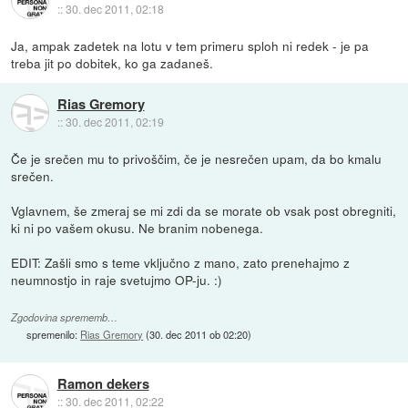
::
30. dec 2011, 02:18
Ja, ampak zadetek na lotu v tem primeru sploh ni redek - je pa
treba jit po dobitek, ko ga zadaneš.
Rias Gremory
::
30. dec 2011, 02:19
Če je srečen mu to privoščim, če je nesrečen upam, da bo kmalu
srečen.
Vglavnem, še zmeraj se mi zdi da se morate ob vsak post obregniti,
ki ni po vašem okusu. Ne branim nobenega.
EDIT: Zašli smo s teme vključno z mano, zato prenehajmo z
neumnostjo in raje svetujmo OP-ju. :)
Zgodovina sprememb…
spremenilo:
Rias Gremory
(
30. dec 2011 ob 02:20
)
Ramon dekers
::
30. dec 2011, 02:22