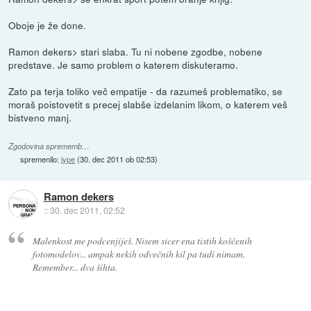
Oboje je že done.
Ramon dekers> stari slaba. Tu ni nobene zgodbe, nobene
predstave. Je samo problem o katerem diskuteramo.
Zato pa terja toliko več empatije - da razumeš problematiko, se
moraš poistovetit s precej slabše izdelanim likom, o katerem veš
bistveno manj.
Zgodovina sprememb…
spremenilo:
jype
(
30. dec 2011 ob 02:53
)
Ramon dekers
::
30. dec 2011, 02:52
Malenkost me podcenjiješ. Nisem sicer ena tistih koščenih
fotomodelov... ampak nekih odvečnih kil pa tudi nimam.
Remember... dva šihta.