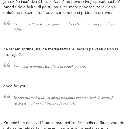
jah ok če imaš dva šihta, to še nič ne pove o tvoji sposobnosti. V
Ameriki dela folk tudi po tri, pa si ne more privoščiti zdravljenja
določene bolezni. Edit: pove samo to da si pridna in delavna.
Če pa na 100 metrov ne zmoreš pod 11s te pa tam 'na izi' peljem
lulat.
ne tečem šprinte, niti ne merim razdalje, tečem pa vsak dan vsaj 1
uro raje 2.
I'm a couch potato. But I'm a fit couch potato.
good for you
In tam spoznaš ljudi, ki imajo podobno mnenje (tisti, ki športajo
za druge, hodijo na fitnes, ne športajo).
Ko tečeš na cesti vidiš samo avtomobile, če hodiš na fitnes zato da
gobcaš ne telovadiš. Torej je tvoja teorija trapasta iskreno