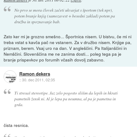
No prvo se mora človek začeti ukvarjat s športom (tek npr),
potem branje knjig (samozavest + besedni zaklad) potem pa
družba in spoznavanje bab.
Zato ker mi je grozno smešno... Športnica nisem. U bistvu, če mi ni
treba vstat s kavča pač ne vstanem. Za v družbo nisem. Knjige pa,
priznam, berem. Vsaj uro na dan. V angleščini. Pa Italijanščini in
Nemščini. Slovenščina me ne zanima dosti... poleg tega pa je
branje prispevkov po forumih včasih dovolj zabavno.
Ramon dekers
::
30. dec 2011, 02:35
Ti stresaš stereotipe. Jaz zelo pogosto slišim da lepih in hkrati
pametnih žensk ni. Al je lepa pa neumna, al pa je pametna in
grda.
čista resnica.