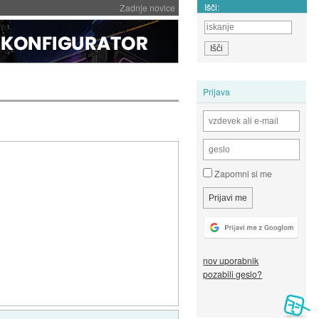
Išči:
Zadnje novice
Prijava
Zapomni si me
nov uporabnik
pozabili geslo?