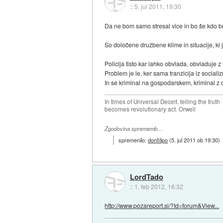
::
5. jul 2011, 19:30
Da ne bom samo stresal vice in bo še kdo b
So določene družbene klime in situacije, ki
Policija tisto kar lahko obvlada, obvladuje 
Problem je le, ker sama tranzicija iz sociali
In se kriminal na gospodarskem, kriminal z d
In times of Universal Deceit, telling the truth
becomes revolutionary act. Orwell
Zgodovina sprememb…
spremenilo:
donfilipo
(
5. jul 2011 ob 19:30
)
LordTado
::
1. feb 2012, 16:32
http://www.pozareport.si/?Id=forum&View...