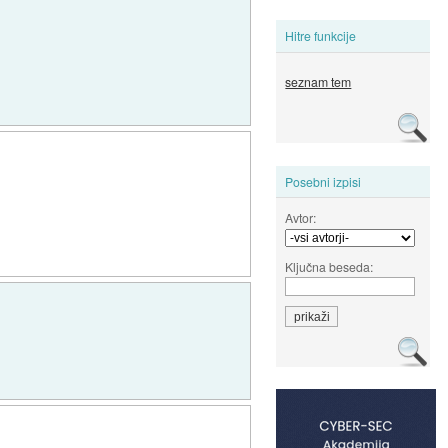
Hitre funkcije
seznam tem
Posebni izpisi
Avtor:
Ključna beseda: