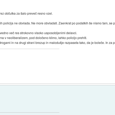
rez občutka za šalo preveč resno vzel.
 jih policija ne obvlada. Ne more obvladati. Zaenkrat po podatkih še nismo tam, se 
z vedno več res strokovno visoko usposobljenimi delavci.
zma v neoliberalizem, pod določeno klimo, lahko policijo prehiti.
rogami in na drugi strani brezup in malodušje razpaseta tako, da je boleče. In za po