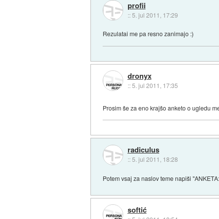
profii
::
5. jul 2011, 17:29
Rezulatai me pa resno zanimajo :)
dronyx
::
5. jul 2011, 17:35
Prosim še za eno krajšo anketo o ugledu m
radiculus
::
5. jul 2011, 18:28
Potem vsaj za naslov teme napiši "ANKETA: U
softić