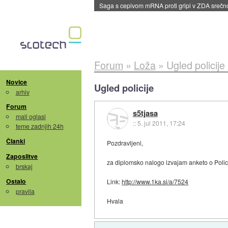
BMW v vozilih začel predvajati reklame
::
dane
Forum
»
Loža
»
Ugled policije
Novice
Ugled policije
arhiv
Forum
s5tjasa
mali oglasi
::
5. jul 2011, 17:24
teme zadnjih 24h
Članki
Pozdravljeni,
Zaposlitve
za diplomsko nalogo izvajam anketo o Polici
brskaj
Ostalo
Link:
http://www.1ka.si/a/7524
pravila
Hvala