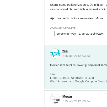
Skoraj same odlične izkušnje. Do njih sem s
cestnoprometnih predpisih in jim razkazati ok
Aja, ukradenih biciklov ne najdejo. Minus.
Zgodovina sprememb…
spremenilo:
jype
(
15. apr 2012 ob 02:59
)
zee
::
15. apr 2012, 03:13
Dokler sem se bil v Sloveniji, sem imel same
zee
Linux: Be Root, Windows: Re Boot
Giant Amazon and Google Compute Cloud in
Mesar
::
15. apr 2012, 03:14