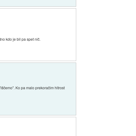
tno kdo je bil pa spet nič.
o "iščemo". Ko pa malo prekoračim hitrost