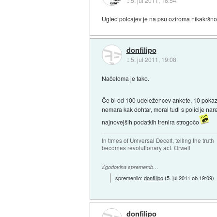
::
5. jul 2011, 18:54
Ugled polcajev je na psu oziroma nikakršno
donfilipo
::
5. jul 2011, 19:08
Načeloma je tako.
Če bi od 100 udeležencev ankete, 10 pokazalo 
nemara kak dohtar, moral tudi s policije nare
najnovejših podatkih trenira strogočo
In times of Universal Deceit, telling the truth
becomes revolutionary act. Orwell
Zgodovina sprememb…
spremenilo:
donfilipo
(
5. jul 2011 ob 19:09
)
donfilipo