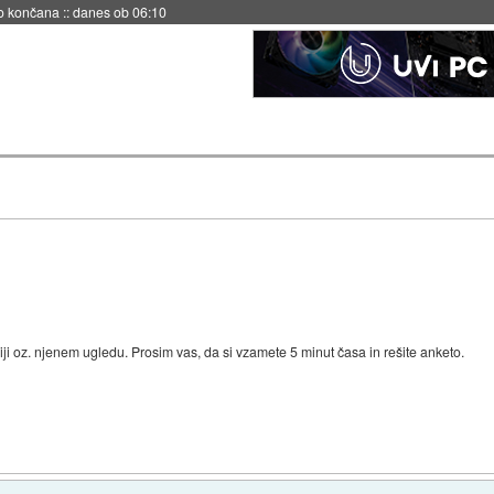
s ob 06:09
ji oz. njenem ugledu. Prosim vas, da si vzamete 5 minut časa in rešite anketo.