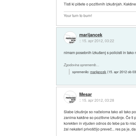
Tisti ki pišete o pozitivnih izkušnjah. Kakš
Your turn to burn!
marijancek
::
15. apr 2012, 03:22
nimam posebnih izkušenj s policisti in tako n
Zgodovina sprememb…
spremenilo:
marijancek
(
15. apr 2012 ob 03
Mesar
::
15. apr 2012, 03:28
Slabe izkušnje so načeloma tako ali tako po
zanima kakšne so pozitivne izkušnje. Če ti po
korekten in vljuden odnos do tebe pa to niso
žal nekateri privoščijo preveč... res pa je, 