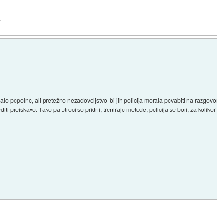
.
popolno, ali pretežno nezadovoljstvo, bi jih policija morala povabiti na razgovor. In
diti preiskavo. Tako pa otroci so pridni, trenirajo metode, policija se bori, za koliko