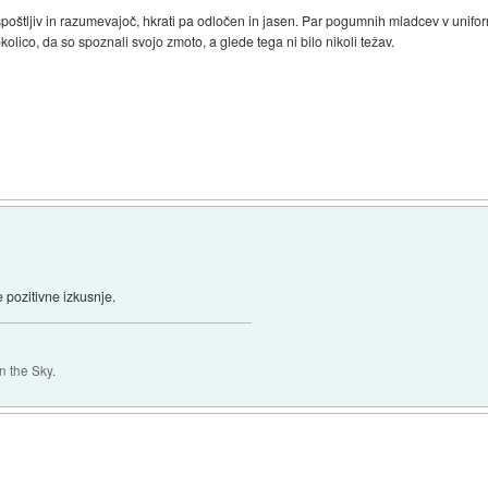
poštljiv in razumevajoč, hkrati pa odločen in jasen. Par pogumnih mladcev v uniform
olico, da so spoznali svojo zmoto, a glede tega ni bilo nikoli težav.
 pozitivne izkusnje.
 the Sky.