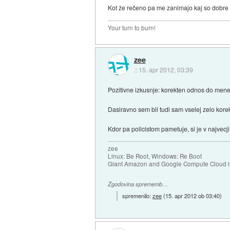
Kot že rečeno pa me zanimajo kaj so dobre iz
Your turn to burn!
zee
::
15. apr 2012, 03:39
Pozitivne izkusnje: korekten odnos do mene
Dasiravno sem bil tudi sam vselej zelo korek
Kdor pa policistom pametuje, si je v najvecji
zee
Linux: Be Root, Windows: Re Boot
Giant Amazon and Google Compute Cloud in
Zgodovina sprememb…
spremenilo:
zee
(
15. apr 2012 ob 03:40
)