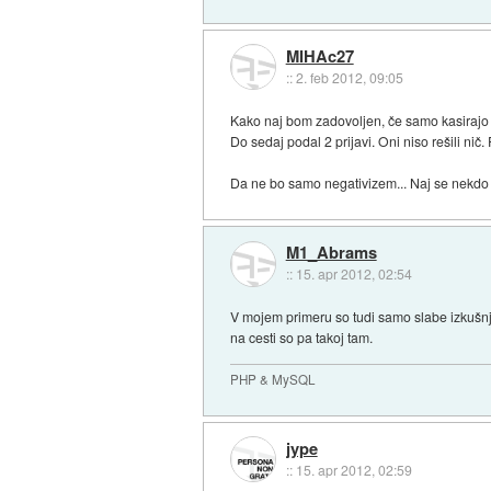
MIHAc27
::
2. feb 2012, 09:05
Kako naj bom zadovoljen, če samo kasirajo (
Do sedaj podal 2 prijavi. Oni niso rešili nič.
Da ne bo samo negativizem... Naj se nekdo o
M1_Abrams
::
15. apr 2012, 02:54
V mojem primeru so tudi samo slabe izkušnje z
na cesti so pa takoj tam.
PHP & MySQL
jype
::
15. apr 2012, 02:59