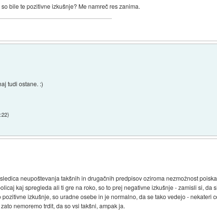
ne so bile te pozitivne izkušnje? Me namreč res zanima.
aj tudi ostane. :)
:22
)
sledica neupoštevanja takšnih in drugačnih predpisov oziroma nezmožnost poiskati n
licaj kaj spregleda ali ti gre na roko, so to prej negativne izkušnje - zamisli si, da
 pozitivne izkušnje, so uradne osebe in je normalno, da se tako vedejo - nekateri cel
da zato nemoremo trdit, da so vsi takšni, ampak ja.