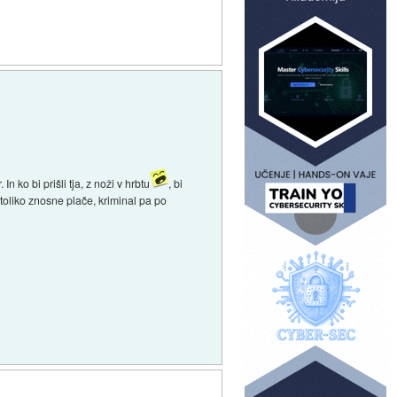
 ko bi prišli tja, z noži v hrbtu
, bi
r toliko znosne plače, kriminal pa po