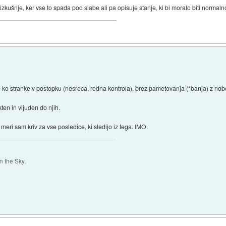
kušnje, ker vse to spada pod slabe ali pa opisuje stanje, ki bi moralo biti normaln
 ko stranke v postopku (nesreca, redna kontrola), brez pametovanja (*banja) z nob
ten in vljuden do njih.
 meri sam kriv za vse posledice, ki sledijo iz tega. IMO.
 the Sky.