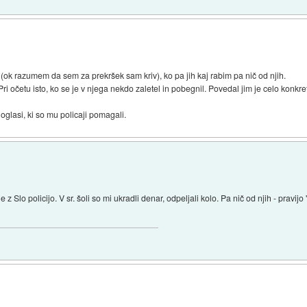
ok razumem da sem za prekršek sam kriv), ko pa jih kaj rabim pa nič od njih.
 Pri očetu isto, ko se je v njega nekdo zaletel in pobegnil. Povedal jim je celo konkre
glasi, ki so mu policaji pomagali.
 Slo policijo. V sr. šoli so mi ukradli denar, odpeljali kolo. Pa nič od njih - pravij