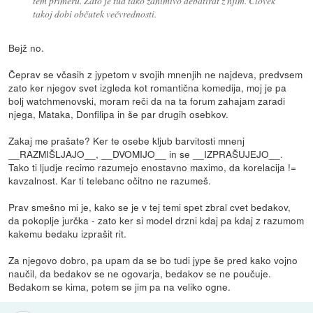
tem primeru. Zato je tud tako zanimivo debatirat z njim. Človek
takoj dobi občutek večvrednosti.
Bejž no.
Čeprav se včasih z jypetom v svojih mnenjih ne najdeva, predvsem
zato ker njegov svet izgleda kot romantična komedija, moj je pa
bolj watchmenovski, moram reči da na ta forum zahajam zaradi
njega, Mataka, Donfilipa in še par drugih osebkov.
Zakaj me prašate? Ker te osebe kljub barvitosti mnenj
__RAZMIŠLJAJO__, __DVOMIJO__ in se __IZPRAŠUJEJO__.
Tako ti ljudje recimo razumejo enostavno maximo, da korelacija !=
kavzalnost. Kar ti telebanc očitno ne razumeš.
Prav smešno mi je, kako se je v tej temi spet zbral cvet bedakov,
da pokoplje jurčka - zato ker si model drzni kdaj pa kdaj z razumom
kakemu bedaku izprašit rit.
Za njegovo dobro, pa upam da se bo tudi jype še pred kako vojno
naučil, da bedakov se ne ogovarja, bedakov se ne poučuje.
Bedakom se kima, potem se jim pa na veliko ogne.