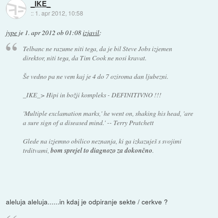
_IKE_
::
1. apr 2012, 10:58
jype
je
1. apr 2012 ob 01:08
izjavil
:
Telbanc ne razume niti tega, da je bil Steve Jobs izjemen
direktor, niti tega, da Tim Cook ne nosi kravat.
Še vedno pa ne vem kaj je 4 do 7 oziroma dan ljubezni.
_IKE_> Hipi in božji kompleks - DEFINITIVNO !!!
'Multiple exclamation marks,' he went on, shaking his head, 'are
a sure sign of a diseased mind.' -- Terry Pratchett
Glede na izjemno obilico neznanja, ki ga izkazuješ s svojimi
trditvami,
bom sprejel to diagnozo za dokončno
.
aleluja aleluja......in kdaj je odpiranje sekte / cerkve ?