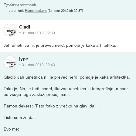
Zgodovina sprememb…
spremenil:
Ramon dekers
(
31. mar 2012 ob 22:37
)
Gladi
::
31. mar 2012, 22:39
Jah umetnica ni, je preveč nerd, pomoje je kaka arhitektka.
jype
::
31. mar 2012, 22:43
Gladi> Jah umetnica ni, je preveč nerd, pomoje je kaka arhitektka.
Tako je! No, je tudi model, likovna umetnica in fotografinja, ampak
od vsega tega zasluži precej manj.
Ramon dekers> Tisto fotko z vrečko na glavi daj!
Tisto sem že dal.
Evo me: