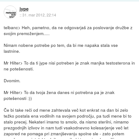
jype
::
31. mar 2012, 22:14
telbanc> Heh, pametno, da ne odgovarjaš za poslovanje družbe z
svojim premoženjem.....
Nimam nobene potrebe po tem, da bi me napaka stala vse
lastnine.
Mr Hilter> To da ti jype nisi potreben je znak manjka testosterona in
ne potešenosti.
Dvomim.
Mr Hilter> To da tvoja žena danes ni potrebna pa je znak
potešenosti :))
Če bi take reči od mene zahtevala več kot enkrat na dan bi zelo
težko postala ena vodilnih na svojem področju, pa tudi mene bi to
stalo precej. Nekateri imamo to smolo, da nismo sterilni, nimamo
prezgodnjih izlivov in nam tudi vsakodnevno kolesarjenje več let
zapored ne pomaga pri zmanjševanju spolne sle - zato potem