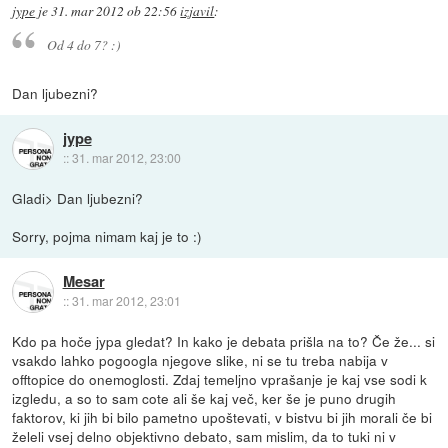
jype
je
31. mar 2012 ob 22:56
izjavil
:
Od 4 do 7? :)
Dan ljubezni?
jype
::
31. mar 2012, 23:00
Gladi> Dan ljubezni?
Sorry, pojma nimam kaj je to :)
Mesar
::
31. mar 2012, 23:01
Kdo pa hoče jypa gledat? In kako je debata prišla na to? Če že... si
vsakdo lahko pogoogla njegove slike, ni se tu treba nabija v
offtopice do onemoglosti. Zdaj temeljno vprašanje je kaj vse sodi k
izgledu, a so to sam cote ali še kaj več, ker še je puno drugih
faktorov, ki jih bi bilo pametno upoštevati, v bistvu bi jih morali če bi
želeli vsej delno objektivno debato, sam mislim, da to tuki ni v