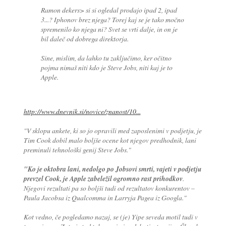
Ramon dekers> si si ogledal prodajo ipad 2, ipad
3...? Iphonov brez njega? Torej kaj se je tako močno
spremenilo ko njega ni? Svet se vrti dalje, in on je
bil daleč od dobrega direktorja.
Sine, mislim, da lahko tu zaključimo, ker očitno
pojma nimaš niti kdo je Steve Jobs, niti kaj je to
Apple.
http://www.dnevnik.si/novice/znanost/10...
"V sklopu ankete, ki so jo opravili med zaposlenimi v podjetju, je
Tim Cook dobil malo boljše ocene kot njegov predhodnik, lani
preminuli tehnološki genij Steve Jobs."
"Ko je oktobra lani, nedolgo po Jobsovi smrti, vajeti v podjetju
prevzel Cook, je Apple zabeležil ogromno rast prihodkov
.
Njegovi rezultati pa so boljši tudi od rezultatov konkurentov –
Paula Jacobsa iz Qualcomma in Larryja Pagea iz Googla."
Kot vedno, če pogledamo nazaj, se (je) Yipe seveda motil tudi v