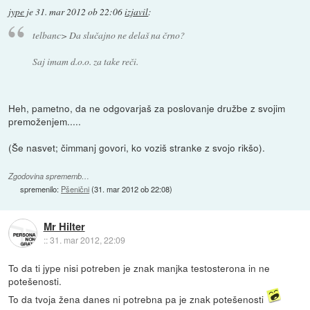
jype
je
31. mar 2012 ob 22:06
izjavil
:
telbanc> Da slučajno ne delaš na črno?
Saj imam d.o.o. za take reči.
Heh, pametno, da ne odgovarjaš za poslovanje družbe z svojim
premoženjem.....
(Še nasvet; čimmanj govori, ko voziš stranke z svojo rikšo).
Zgodovina sprememb…
spremenilo:
Pšenični
(
31. mar 2012 ob 22:08
)
Mr Hilter
::
31. mar 2012, 22:09
To da ti jype nisi potreben je znak manjka testosterona in ne
potešenosti.
To da tvoja žena danes ni potrebna pa je znak potešenosti