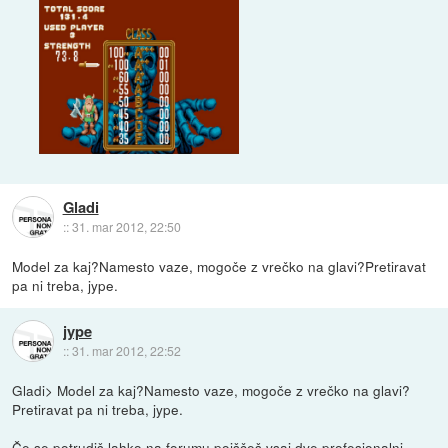
Gladi
::
31. mar 2012, 22:50
Model za kaj?Namesto vaze, mogoče z vrečko na glavi?Pretiravat
pa ni treba, jype.
jype
::
31. mar 2012, 22:52
Gladi> Model za kaj?Namesto vaze, mogoče z vrečko na glavi?
Pretiravat pa ni treba, jype.
Če se potrudiš lahko na forumu poiščeš vsaj dve profesionalni