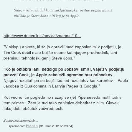
Sine, mislim, da lahko tu zaključimo, ker očitno pojma nimaš
niti kdo je Steve Jobs, niti kaj je to Apple.
http://www.dnevnik.si/novice/znanost/10...
"V sklopu ankete, ki so jo opravili med zaposlenimi v podjetju, je
Tim Cook dobil malo boljše ocene kot njegov predhodnik, lani
preminuli tehnološki genij Steve Jobs."
"Ko je oktobra lani, nedolgo po Jobsovi smrti, vajeti v podjetju
.
prevzel Cook, je Apple zabeležil ogromno rast prihodkov
Njegovi rezultati pa so boljši tudi od rezultatov konkurentov – Paula
Jacobsa iz Qualcomma in Larryja Pagea iz Googla."
Kot vedno, če pogledamo nazaj, se (je) Yipe seveda motil tudi v
tem primeru. Zato je tud tako zanimivo debatirat z njim. Človek
takoj dobi občutek večvrednosti.
Zgodovina sprememb…
spremenilo:
Pšenični
(
31. mar 2012 ob 23:54
)