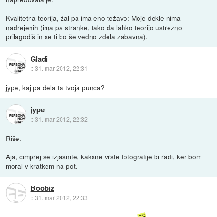
Kvalitetna teorija, žal pa ima eno težavo: Moje dekle nima
nadrejenih (ima pa stranke, tako da lahko teorijo ustrezno
prilagodiš in se ti bo še vedno zdela zabavna).
Gladi
::
31. mar 2012, 22:31
jype, kaj pa dela ta tvoja punca?
jype
::
31. mar 2012, 22:32
Riše.
Aja, čimprej se izjasnite, kakšne vrste fotografije bi radi, ker bom
moral v kratkem na pot.
Boobiz
::
31. mar 2012, 22:33