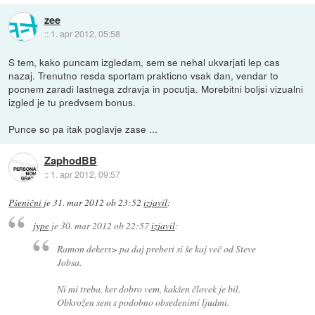
zee
::
1. apr 2012, 05:58
S tem, kako puncam izgledam, sem se nehal ukvarjati lep cas
nazaj. Trenutno resda sportam prakticno vsak dan, vendar to
pocnem zaradi lastnega zdravja in pocutja. Morebitni boljsi vizualni
izgled je tu predvsem bonus.
Punce so pa itak poglavje zase ...
ZaphodBB
::
1. apr 2012, 09:57
Pšenični
je
31. mar 2012 ob 23:52
izjavil
:
jype
je
30. mar 2012 ob 22:57
izjavil
:
Ramon dekers> pa daj preberi si še kaj več od Steve
Jobsa.
Ni mi treba, ker dobro vem, kakšen človek je bil.
Obkrožen sem s podobno obsedenimi ljudmi.