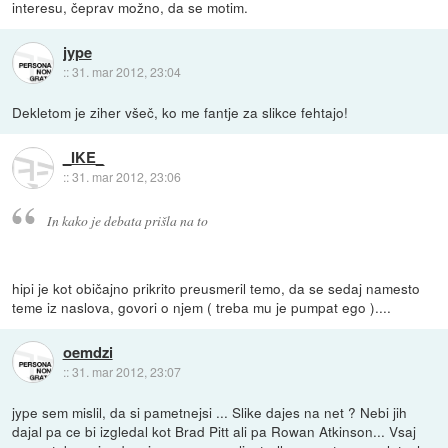
interesu, čeprav možno, da se motim.
jype
::
31. mar 2012, 23:04
Dekletom je ziher všeč, ko me fantje za slikce fehtajo!
_IKE_
::
31. mar 2012, 23:06
In kako je debata prišla na to
hipi je kot običajno prikrito preusmeril temo, da se sedaj namesto
teme iz naslova, govori o njem ( treba mu je pumpat ego )....
oemdzi
::
31. mar 2012, 23:07
jype sem mislil, da si pametnejsi ... Slike dajes na net ? Nebi jih
dajal pa ce bi izgledal kot Brad Pitt ali pa Rowan Atkinson... Vsaj