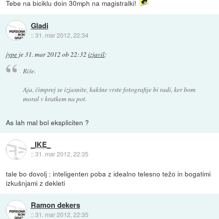
Tebe na biciklu doin 30mph na magistralki!
Gladi
::
31. mar 2012, 22:34
jype
je
31. mar 2012 ob 22:32
izjavil
:
Riše.
Aja, čimprej se izjasnite, kakšne vrste fotografije bi radi, ker bom
moral v kratkem na pot.
As lah mal bol ekspliciten ?
_IKE_
::
31. mar 2012, 22:35
tale bo dovolj : inteligenten poba z idealno telesno težo in bogatimi
izkušnjami z dekleti
Ramon dekers
::
31. mar 2012, 22:35