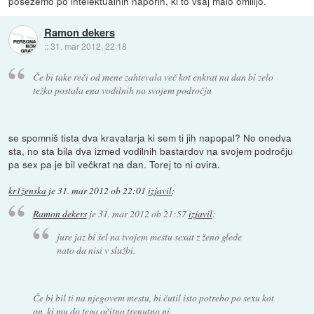
posežemo po intelektualnih naporih, ki to vsaj malo omilijo.
Ramon dekers
::
31. mar 2012, 22:18
Če bi take reči od mene zahtevala več kot enkrat na dan bi zelo
težko postala ena vodilnih na svojem področju
se spomniš tista dva kravatarja ki sem ti jih napopal? No onedva
sta, no sta bila dva izmed vodilnih bastardov na svojem področju
pa sex pa je bil večkrat na dan. Torej to ni ovira.
kr1ženska
je
31. mar 2012 ob 22:01
izjavil
:
Ramon dekers
je
31. mar 2012 ob 21:57
izjavil
:
jure jaz bi šel na tvojem mestu sexat z ženo glede
nato da nisi v službi.
Če bi bil ti na njegovem mestu, bi čutil isto potrebo po sexu kot
on, ki mu do tega očitno trenutno ni.