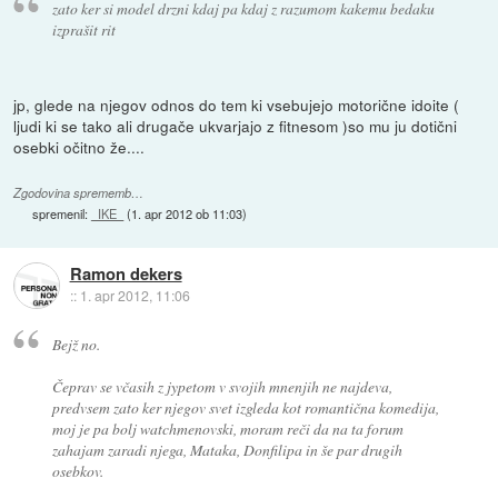
zato ker si model drzni kdaj pa kdaj z razumom kakemu bedaku
izprašit rit
jp, glede na njegov odnos do tem ki vsebujejo motorične idoite (
ljudi ki se tako ali drugače ukvarjajo z fitnesom )so mu ju dotični
osebki očitno že....
Zgodovina sprememb…
spremenil:
_IKE_
(
1. apr 2012 ob 11:03
)
Ramon dekers
::
1. apr 2012, 11:06
Bejž no.
Čeprav se včasih z jypetom v svojih mnenjih ne najdeva,
predvsem zato ker njegov svet izgleda kot romantična komedija,
moj je pa bolj watchmenovski, moram reči da na ta forum
zahajam zaradi njega, Mataka, Donfilipa in še par drugih
osebkov.