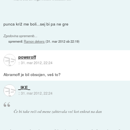
punca križ me boli...sej bi pa ne gre
Zgodovina sprememb…
spremenil:
Ramon dekers
(
31. mar 2012 ob 22:19
)
poweroff
::
31. mar 2012, 22:24
Abramoff je bil obsojen, veš to?
_IKE_
::
31. mar 2012, 22:24
Če bi take reči od mene zahtevala več kot enkrat na dan