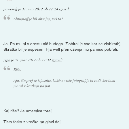
poweroff
je
31. mar 2012 ob 22:24
izjavil
:
Abramoff je bil obsojen, veš to?
Ja. Pa mu ni v arestu nič hudega. Zlobiral je vse kar se zlobirati:)
Skratka bil je uspešen. Hja well premoženja mu pa niso pobrali.
jype
je
31. mar 2012 ob 22:32
izjavil
:
Riše.
Aja, čimprej se izjasnite, kakšne vrste fotografije bi radi, ker bom
moral v kratkem na pot.
Kaj riše? Je umetnica torej...
Tisto fotko z vrečko na glavi daj!