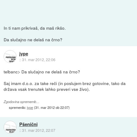
In ti nam prikrivaš, da maš rikšo.
Da slučajno ne delaš na črno?
jype
::
31. mar 2012, 22:06
telbanc> Da slučajno ne delaš na črno?
Saj imam d.o.o. za take reči (in poslujem brez gotovine, tako da
država vsak trenutek lahko preveri vse živo).
Zgodovina sprememb…
spremenilo:
jype
(
31. mar 2012 ob 22:07
)
Pšenični
::
31. mar 2012, 22:07