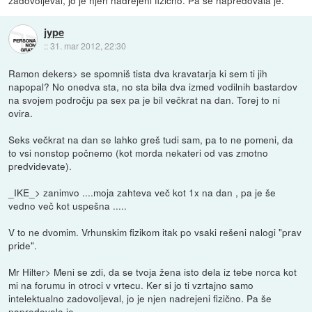
zadovoljeval, jo je njen nadrejeni fizično. Pa še napredovala je.
jype
::
31. mar 2012, 22:30
Ramon dekers> se spomniš tista dva kravatarja ki sem ti jih
napopal? No onedva sta, no sta bila dva izmed vodilnih bastardov
na svojem področju pa sex pa je bil večkrat na dan. Torej to ni
ovira.
Seks večkrat na dan se lahko greš tudi sam, pa to ne pomeni, da
to vsi nonstop počnemo (kot morda nekateri od vas zmotno
predvidevate).
_IKE_> zanimvo ....moja zahteva več kot 1x na dan , pa je še
vedno več kot uspešna .....
V to ne dvomim. Vrhunskim fizikom itak po vsaki rešeni nalogi "prav
pride".
Mr Hilter> Meni se zdi, da se tvoja žena isto dela iz tebe norca kot
mi na forumu in otroci v vrtecu. Ker si jo ti vzrtajno samo
intelektualno zadovoljeval, jo je njen nadrejeni fizično. Pa še
napredovala je.