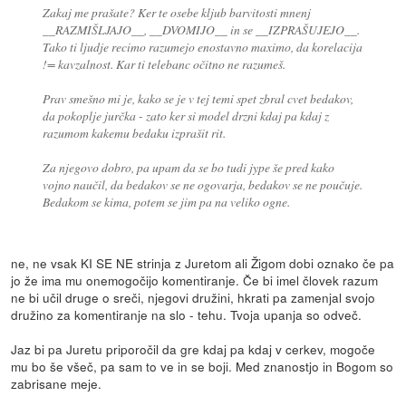
Zakaj me prašate? Ker te osebe kljub barvitosti mnenj
__RAZMIŠLJAJO__, __DVOMIJO__ in se __IZPRAŠUJEJO__.
Tako ti ljudje recimo razumejo enostavno maximo, da korelacija
!= kavzalnost. Kar ti telebanc očitno ne razumeš.
Prav smešno mi je, kako se je v tej temi spet zbral cvet bedakov,
da pokoplje jurčka - zato ker si model drzni kdaj pa kdaj z
razumom kakemu bedaku izprašit rit.
Za njegovo dobro, pa upam da se bo tudi jype še pred kako
vojno naučil, da bedakov se ne ogovarja, bedakov se ne poučuje.
Bedakom se kima, potem se jim pa na veliko ogne.
ne, ne vsak KI SE NE strinja z Juretom ali Žigom dobi oznako če pa
jo že ima mu onemogočijo komentiranje. Če bi imel človek razum
ne bi učil druge o sreči, njegovi družini, hkrati pa zamenjal svojo
družino za komentiranje na slo - tehu. Tvoja upanja so odveč.
Jaz bi pa Juretu priporočil da gre kdaj pa kdaj v cerkev, mogoče
mu bo še všeč, pa sam to ve in se boji. Med znanostjo in Bogom so
zabrisane meje.