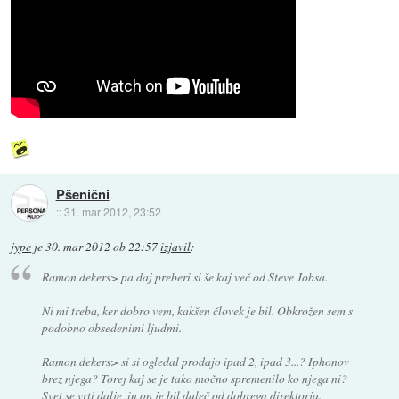
Pšenični
::
31. mar 2012, 23:52
jype
je
30. mar 2012 ob 22:57
izjavil
:
Ramon dekers> pa daj preberi si še kaj več od Steve Jobsa.
Ni mi treba, ker dobro vem, kakšen človek je bil. Obkrožen sem s
podobno obsedenimi ljudmi.
Ramon dekers> si si ogledal prodajo ipad 2, ipad 3...? Iphonov
brez njega? Torej kaj se je tako močno spremenilo ko njega ni?
Svet se vrti dalje, in on je bil daleč od dobrega direktorja.