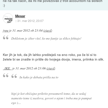
ne na tak nacin, da mi me povezovali z troll accountom na slotech
:)
Mesar
::
31. mar 2012, 23:07
jype
je
31. mar 2012 ob 23:04
izjavil
:
Dekletom je ziher všeč, ko me fantje za slikce fehtajo!
Ker jih je tok, da jih lahko prešteješ na eno roko, pa če bi si to
želele bi se znašle in prišle do tvojega dooja, imena, priimka in slik.
_IKE_
je
31. mar 2012 ob 23:06
izjavil
:
In kako je debata prišla na to
hipi je kot običajno prikrito preusmeril temo, da se sedaj
namesto teme iz naslova, govori o njem ( treba mu je pumpat
ego )....