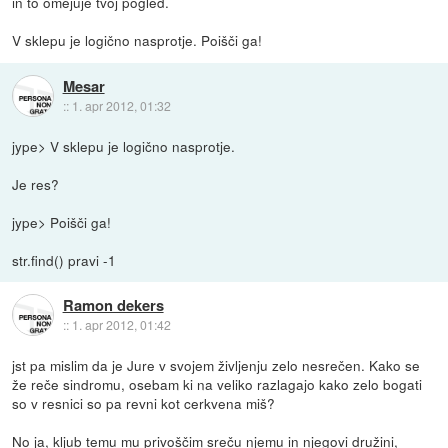
in to omejuje tvoj pogled.
V sklepu je logično nasprotje. Poišči ga!
Mesar
::
1. apr 2012, 01:32
jype> V sklepu je logično nasprotje.
Je res?
jype> Poišči ga!
str.find() pravi -1
Ramon dekers
::
1. apr 2012, 01:42
jst pa mislim da je Jure v svojem življenju zelo nesrečen. Kako se
že reče sindromu, osebam ki na veliko razlagajo kako zelo bogati
so v resnici so pa revni kot cerkvena miš?
No ja, kljub temu mu privoščim sreču njemu in njegovi družini,