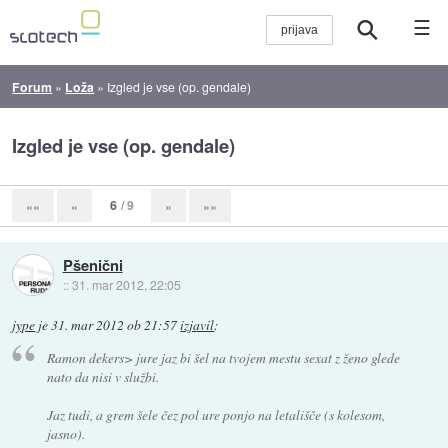
☰
Forum
»
Loža
»
Izgled je vse (op. gendale)
Izgled je vse (op. gendale)
6
/ 9
««
«
»
»»
Pšenični
::
31. mar 2012, 22:05
jype
je
31. mar 2012 ob 21:57
izjavil
:
Ramon dekers> jure jaz bi šel na tvojem mestu sexat z ženo glede
nato da nisi v službi.
Jaz tudi, a grem šele čez pol ure ponjo na letališče (s kolesom,
jasno).