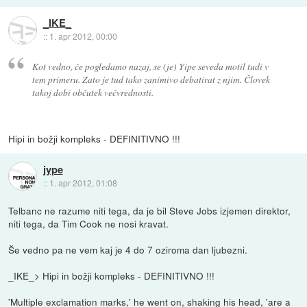
_IKE_
::
1. apr 2012, 00:00
Kot vedno, če pogledamo nazaj, se (je) Yipe seveda motil tudi v
tem primeru. Zato je tud tako zanimivo debatirat z njim. Človek
takoj dobi občutek večvrednosti.
Hipi in božji kompleks - DEFINITIVNO !!!
jype
::
1. apr 2012, 01:08
Telbanc ne razume niti tega, da je bil Steve Jobs izjemen direktor,
niti tega, da Tim Cook ne nosi kravat.
Še vedno pa ne vem kaj je 4 do 7 oziroma dan ljubezni.
_IKE_> Hipi in božji kompleks - DEFINITIVNO !!!
'Multiple exclamation marks,' he went on, shaking his head, 'are a