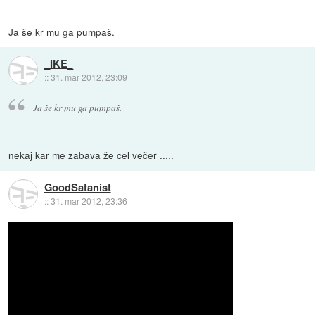
Ja še kr mu ga pumpaš.
_IKE_
::
31. mar 2012, 23:09
Ja še kr mu ga pumpaš.
nekaj kar me zabava že cel večer .....
GoodSatanist
::
31. mar 2012, 23:36