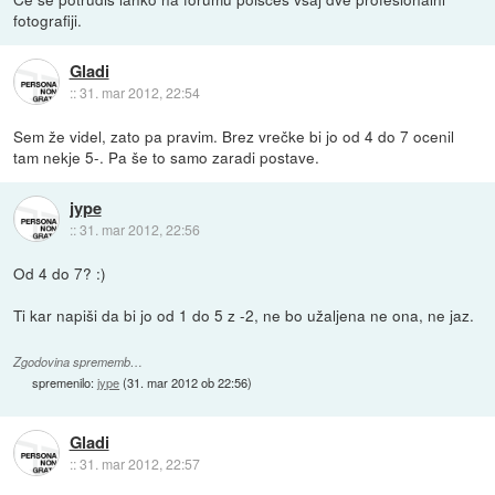
fotografiji.
Gladi
::
31. mar 2012, 22:54
Sem že videl, zato pa pravim. Brez vrečke bi jo od 4 do 7 ocenil
tam nekje 5-. Pa še to samo zaradi postave.
jype
::
31. mar 2012, 22:56
Od 4 do 7? :)
Ti kar napiši da bi jo od 1 do 5 z -2, ne bo užaljena ne ona, ne jaz.
Zgodovina sprememb…
spremenilo:
jype
(
31. mar 2012 ob 22:56
)
Gladi
::
31. mar 2012, 22:57