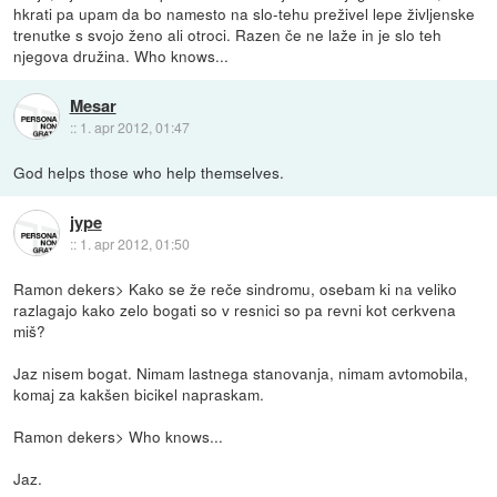
hkrati pa upam da bo namesto na slo-tehu preživel lepe življenske
trenutke s svojo ženo ali otroci. Razen če ne laže in je slo teh
njegova družina. Who knows...
Mesar
::
1. apr 2012, 01:47
God helps those who help themselves.
jype
::
1. apr 2012, 01:50
Ramon dekers> Kako se že reče sindromu, osebam ki na veliko
razlagajo kako zelo bogati so v resnici so pa revni kot cerkvena
miš?
Jaz nisem bogat. Nimam lastnega stanovanja, nimam avtomobila,
komaj za kakšen bicikel napraskam.
Ramon dekers> Who knows...
Jaz.