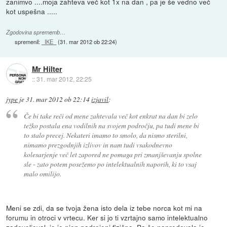
zanimvo ....moja zahteva več kot 1x na dan , pa je še vedno več
kot uspešna .....
Zgodovina sprememb…
spremenil:
_IKE_
(
31. mar 2012 ob 22:24
)
Mr Hilter
::
31. mar 2012, 22:25
jype
je
31. mar 2012 ob 22:14
izjavil
:
Če bi take reči od mene zahtevala več kot enkrat na dan bi zelo
težko postala ena vodilnih na svojem področju, pa tudi mene bi
to stalo precej. Nekateri imamo to smolo, da nismo sterilni,
nimamo prezgodnjih izlivov in nam tudi vsakodnevno
kolesarjenje več let zapored ne pomaga pri zmanjševanju spolne
sle - zato potem posežemo po intelektualnih naporih, ki to vsaj
malo omilijo.
Meni se zdi, da se tvoja žena isto dela iz tebe norca kot mi na
forumu in otroci v vrtecu. Ker si jo ti vzrtajno samo intelektualno