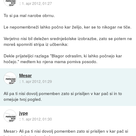
::
1. apr 2012, 01:27
To si pa mal narobe obrnu.
Le nepomembneži lahko počno kar želijo, ker se to nikogar ne tiče.
Verjetno nisi bil deležen srednješolske izobrazbe, zato se potem ne
moreš spomniti stripa iz učbenika:
Dekle prijateljici razlaga "Blagor odraslim, ki lahko počnejo kar
hočejo." medtem ko njena mama pomiva posodo.
Mesar
::
1. apr 2012, 01:29
Ali pa ti nisi dovolj pomemben zato si prisiljen v kar pač si in to
omejuje tvoj pogled.
jype
::
1. apr 2012, 01:30
Mesar> Ali pa ti nisi dovolj pomemben zato si prisiljen v kar pač si