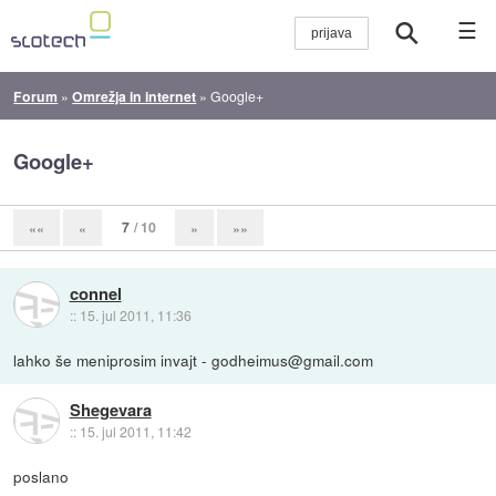
☰
Forum
»
Omrežja in internet
»
Google+
Google+
7
/ 10
««
«
»
»»
connel
::
15. jul 2011, 11:36
lahko še meniprosim invajt - godheimus@gmail.com
Shegevara
::
15. jul 2011, 11:42
poslano