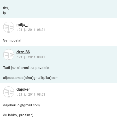
thx,
lp
mitja_i
::
21. jul 2011, 08:21
Sem poslal
drzni86
::
21. jul 2011, 08:41
Tudi jaz bi prosil za povabilo.
aljosasamec(afna)gmail(pika)com
dajoker
::
21. jul 2011, 08:53
dajoker05@gmail.com
če lahko, prosim :)