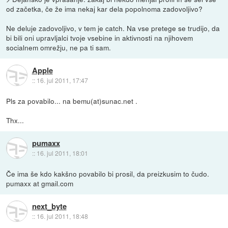
od začetka, če že ima nekaj kar dela popolnoma zadovoljivo?
Ne deluje zadovoljivo, v tem je catch. Na vse pretege se trudijo, da
bi bili oni upravljalci tvoje vsebine in aktivnosti na njihovem
socialnem omrežju, ne pa ti sam.
Apple
::
16. jul 2011, 17:47
Pls za povabilo... na bemu(at)sunac.net .
Thx...
pumaxx
::
16. jul 2011, 18:01
Če ima še kdo kakšno povabilo bi prosil, da preizkusim to čudo.
pumaxx at gmail.com
next_byte
::
16. jul 2011, 18:48