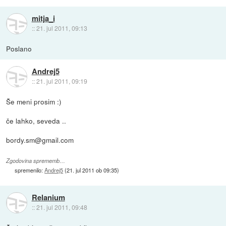
mitja_i
::
21. jul 2011, 09:13
Poslano
Andrej5
::
21. jul 2011, 09:19
Še meni prosim :)
če lahko, seveda ..
bordy.sm@gmail.com
Zgodovina sprememb…
spremenilo:
Andrej5
(
21. jul 2011 ob 09:35
)
Relanium
::
21. jul 2011, 09:48