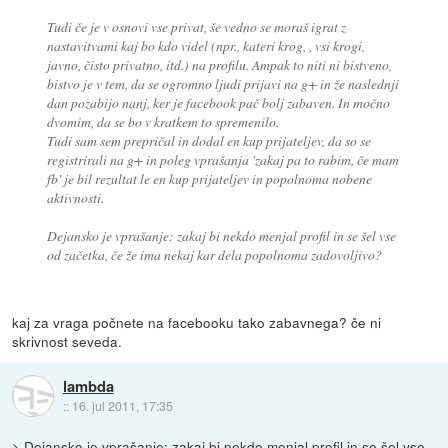
Tudi če je v osnovi vse privat, še vedno se moraš igrat z
nastavitvami kaj bo kdo videl (npr., kateri krog, , vsi krogi,
javno, čisto privatno, itd.) na profilu. Ampak to niti ni bistveno,
bistvo je v tem, da se ogromno ljudi prijavi na g+ in že naslednji
dan pozabijo nanj, ker je facebook pač bolj zabaven. In močno
dvomim, da se bo v kratkem to spremenilo.
Tudi sam sem prepričal in dodal en kup prijateljev, da so se
registrirali na g+ in poleg vprašanja 'zakaj pa to rabim, če mam
fb' je bil rezultat le en kup prijateljev in popolnoma nobene
aktivnosti.
Dejansko je vprašanje: zakaj bi nekdo menjal profil in se šel vse
od začetka, če že ima nekaj kar dela popolnoma zadovoljivo?
kaj za vraga počnete na facebooku tako zabavnega? če ni
skrivnost seveda.
lambda
::
16. jul 2011, 17:35
> Dejansko je vprašanje: zakaj bi nekdo menjal profil in se šel vse