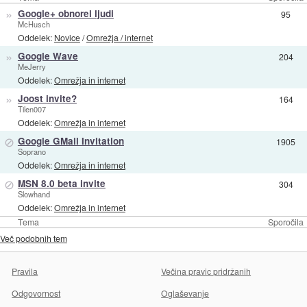
»
Google+ obnorel ljudi
95
McHusch
Oddelek:
Novice
/
Omrežja / internet
»
Google Wave
204
MeJerry
Oddelek:
Omrežja in internet
»
Joost invite?
164
Tilen007
Oddelek:
Omrežja in internet
⊘
Google GMail Invitation
1905
Soprano
Oddelek:
Omrežja in internet
⊘
MSN 8.0 beta invite
304
Slowhand
Oddelek:
Omrežja in internet
Tema
Sporočila
Več podobnih tem
Pravila
Večina pravic pridržanih
Odgovornost
Oglaševanje