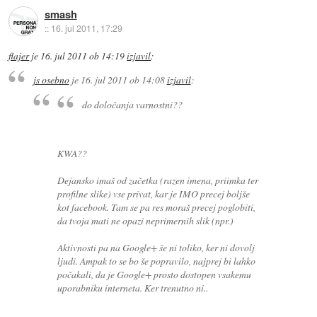
smash
::
16. jul 2011, 17:29
flajer
je
16. jul 2011 ob 14:19
izjavil
:
js osebno
je
16. jul 2011 ob 14:08
izjavil
:
do določanja varnostni??
KWA??
Dejansko imaš od začetka (razen imena, priimka ter
profilne slike) vse privat, kar je IMO precej boljše
kot facebook. Tam se pa res moraš precej poglobiti,
da tvoja mati ne opazi neprimernih slik (npr.)
Aktivnosti pa na Google+ še ni
toliko
, ker ni dovolj
ljudi. Ampak to se bo še popravilo, najprej bi lahko
počakali, da je Google+ prosto dostopen vsakemu
uporabniku interneta. Ker trenutno ni..