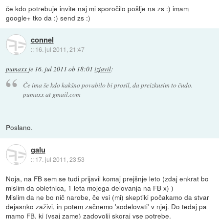
če kdo potrebuje invite naj mi sporočilo pošlje na zs :) imam
google+ tko da :) send zs :)
connel
::
16. jul 2011, 21:47
pumaxx
je
16. jul 2011 ob 18:01
izjavil
:
Če ima še kdo kakšno povabilo bi prosil, da preizkusim to čudo.
pumaxx at gmail.com
Poslano.
galu
::
17. jul 2011, 23:53
Noja, na FB sem se tudi prijavil komaj prejšnje leto (zdaj enkrat bo
mislim da obletnica, 1 leta mojega delovanja na FB x) )
Mislim da ne bo nič narobe, če vsi (mi) skeptiki počakamo da stvar
dejasnko zaživi, in potem začnemo 'sodelovati' v njej. Do tedaj pa
mamo FB, ki (vsaj zame) zadovolji
skoraj
vse potrebe.