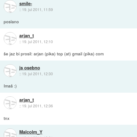
smile-
::
19. jul 2011, 11:59
poslano
arjan_t
::
19. jul 2011, 12:10
še jaz bi prosil: arjan (pika) top (at) gmail (pika) com
js osebno
::
19. jul 2011, 12:30
Imaš :)
arjan_t
::
19. jul 2011, 12:36
tnx
Malcolm_Y