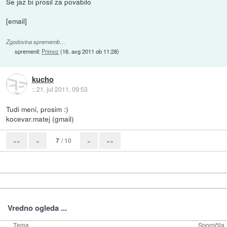
Še jaz bi prosil za povabilo
[email]
Zgodovina sprememb…
spremenil:
Primoz
(
16. avg 2011 ob 11:28
)
kucho
::
21. jul 2011, 09:53
Tudi meni, prosim :)
kocevar.matej (gmail)
7
/ 10
««
«
»
»»
Vredno ogleda ...
Tema
Sporočila