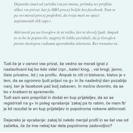
Dejansko imaš od začetka (razen imena, priimka ter profilne
slike) vse privat, kar je IMO precej boljše kot facebook. Tam se
pa res moraš precej poglobiti, da tvoja mati ne opazi
neprimernih slik (npr.)
Aktivnosti pa na Google+ še ni
toliko
, ker ni dovolj ljudi. Ampak
to se bo še popravilo, najprej bi lahko počakali, da je Google+
prosto dostopen vsakemu uporabniku interneta. Ker trenutno ni..
Tudi če je v osnovi vse privat, še vedno se moraš igrat z
nastavitvami kaj bo kdo videl (npr., kateri krog, , vsi krogi, javno,
čisto privatno, itd.) na profilu. Ampak to niti ni bistveno, bistvo je v
tem, da se ogromno ljudi prijavi na g+ in že naslednji dan pozabijo
nanj, ker je facebook pač bolj zabaven. In močno dvomim, da se
bo v kratkem to spremenilo.
Tudi sam sem prepričal in dodal en kup prijateljev, da so se
registrirali na g+ in poleg vprašanja 'zakaj pa to rabim, če mam fb'
je bil rezultat le en kup prijateljev in popolnoma nobene aktivnosti.
Dejansko je vprašanje: zakaj bi nekdo menjal profil in se šel vse od
začetka, če že ima nekaj kar dela popolnoma zadovoljivo?