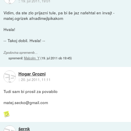
::
19. jul 2011, 19:01
Vidim, da ste zlo prijazni tule, pa bi še jaz nafehtal en invajt -
matej.ogrizek afnađimejlpikakom
Hvala!
-- Takoj dobil. Hvala! --
Zgodovina sprememb…
spremenil:
Malcolm_Y
(
19. jul 2011 ob 19:45
)
Hogar Grozni
::
20. jul 2011, 11:11
Tudi sam bi prosil za povabilo
matej.secko@gmail.com
šernk