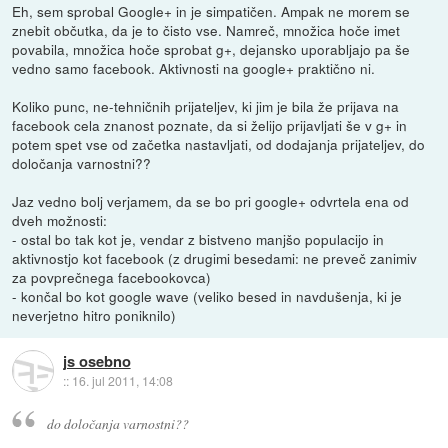
Eh, sem sprobal Google+ in je simpatičen. Ampak ne morem se
znebit občutka, da je to čisto vse. Namreč, množica hoče imet
povabila, množica hoče sprobat g+, dejansko uporabljajo pa še
vedno samo facebook. Aktivnosti na google+ praktično ni.
Koliko punc, ne-tehničnih prijateljev, ki jim je bila že prijava na
facebook cela znanost poznate, da si želijo prijavljati še v g+ in
potem spet vse od začetka nastavljati, od dodajanja prijateljev, do
določanja varnostni??
Jaz vedno bolj verjamem, da se bo pri google+ odvrtela ena od
dveh možnosti:
- ostal bo tak kot je, vendar z bistveno manjšo populacijo in
aktivnostjo kot facebook (z drugimi besedami: ne preveč zanimiv
za povprečnega facebookovca)
- končal bo kot google wave (veliko besed in navdušenja, ki je
neverjetno hitro poniknilo)
js osebno
::
16. jul 2011, 14:08
do določanja varnostni??