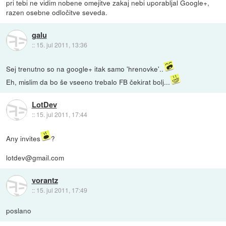
pri tebi ne vidim nobene omejitve zakaj nebi uporabljal Google+,
razen osebne odločitve seveda.
galu
::
15. jul 2011, 13:36
Sej trenutno so na google+ itak samo 'hrenovke'..
Eh, mislim da bo še vseeno trebalo FB čekirat bolj...
LotDev
::
15. jul 2011, 17:44
Any invites
?
lotdev@gmail.com
vorantz
::
15. jul 2011, 17:49
poslano