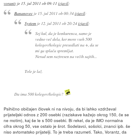
vorantz
je
15. jul 2011 ob 09:11
izjavil
:
Bananovec
je
15. jul 2011 ob 00:34
izjavil
:
System
je
12. jul 2011 ob 20:24
izjavil
:
Sej kul, da je konkurenca, samo je
vedno več dela, ker more vseh 500
kolegov/kolegic presedlati na +, da se
mi ga splača spremljat.
Nerad sem raztresen na večih sajtih...
Tole je laž.
Da ima 500 kolegov/kolegic?
Psihično običajen človek ni na nivoju, da bi lahko vzdrževal
prijateljski odnos z 200 osebki (raziskave kažejo okrog 150, če se
ne motim), kaj še le s 500 osebki. Bi rekel, da je IMO normalna
cifra okrog 50, vse ostalo je šrot. Sodelavci, sošolci, znanci ipb. še
niso avtomatsko prijatelji. To je treba razumeti. Tako, Vorantz, da