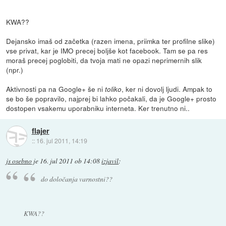
KWA??
Dejansko imaš od začetka (razen imena, priimka ter profilne slike)
vse privat, kar je IMO precej boljše kot facebook. Tam se pa res
moraš precej poglobiti, da tvoja mati ne opazi neprimernih slik
(npr.)
Aktivnosti pa na Google+ še ni
, ker ni dovolj ljudi. Ampak to
toliko
se bo še popravilo, najprej bi lahko počakali, da je Google+ prosto
dostopen vsakemu uporabniku interneta. Ker trenutno ni..
flajer
::
16. jul 2011, 14:19
js osebno
je
16. jul 2011 ob 14:08
izjavil
:
do določanja varnostni??
KWA??