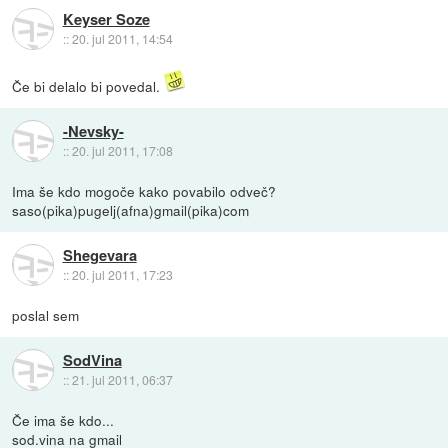
Keyser Soze
::
20. jul 2011, 14:54
Če bi delalo bi povedal.
-Nevsky-
::
20. jul 2011, 17:08
Ima še kdo mogoče kako povabilo odveč?
saso(pika)pugelj(afna)gmail(pika)com
Shegevara
::
20. jul 2011, 17:23
poslal sem
SodVina
::
21. jul 2011, 06:37
Če ima še kdo...
sod.vina na gmail