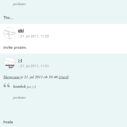
poslano
Thx...
qki
::
21. jul 2011, 11:25
invite prosim.
;-)
::
21. jul 2011, 11:31
Shegevara
je
21. jul 2011 ob 10:46
izjavil
:
bombek
pa
;-)
poslano
hvala