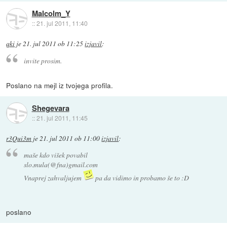
Malcolm_Y
::
21. jul 2011, 11:40
qki
je
21. jul 2011 ob 11:25
izjavil
:
invite prosim.
Poslano na mejl iz tvojega profila.
Shegevara
::
21. jul 2011, 11:45
r3Qui3m
je
21. jul 2011 ob 11:00
izjavil
:
maše kdo višek povabil
slo.mula(@fna)gmail.com
Vnaprej zahvaljujem
pa da vidimo in probamo še to :D
poslano