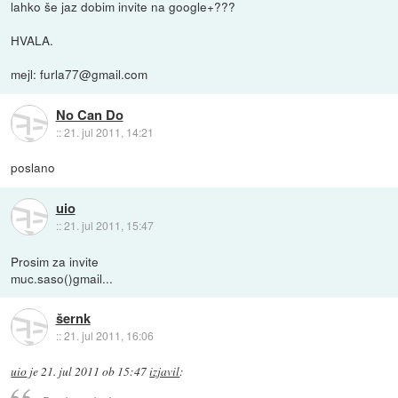
lahko še jaz dobim invite na google+???
HVALA.
mejl: furla77@gmail.com
No Can Do
::
21. jul 2011, 14:21
poslano
uio
::
21. jul 2011, 15:47
Prosim za invite
muc.saso()gmail...
šernk
::
21. jul 2011, 16:06
uio
je
21. jul 2011 ob 15:47
izjavil
: