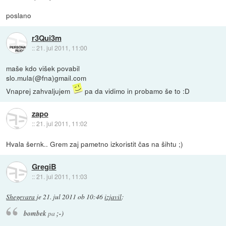
poslano
r3Qui3m
::
21. jul 2011, 11:00
maše kdo višek povabil
slo.mula(@fna)gmail.com
Vnaprej zahvaljujem
pa da vidimo in probamo še to :D
zapo
::
21. jul 2011, 11:02
Hvala šernk.. Grem zaj pametno izkoristit čas na šihtu ;)
GregiB
::
21. jul 2011, 11:03
Shegevara
je
21. jul 2011 ob 10:46
izjavil
:
bombek
pa
;-)