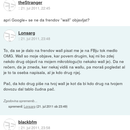
theStranger
::
21. jul 2011, 22:45
apri Google+ se ne da frendov ''wall'' objavljat?
Lonsarg
::
21. jul 2011, 23:48
To, da se je dalo na frendov wall pisat me je na FBju tok medlo
OMG. Wall so moje objave, kar povem drugim, kaj mi bo zdej
nekdo drug objavil na mojem mikroblogu(to nekako wall je). Da ne
rečem, da je zmeda, ker nekaj vidiš na wallu, pa moraš pogledat al
je to ta oseba napisala, al je kdo drug njej.
Pač, da kdo drug piše na tvoj wall je kot da bi kdo drug na tvojem
dovozu dal tablo čudna pač.
Zgodovina sprememb…
spremenil:
Lonsarg
(
21. jul 2011 ob 23:49
)
blackbfm
::
21. jul 2011, 23:58