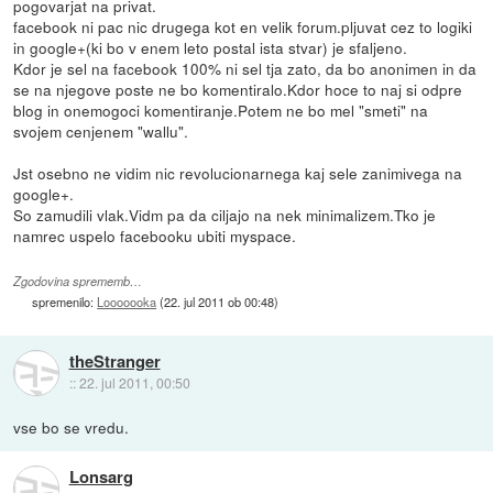
pogovarjat na privat.
facebook ni pac nic drugega kot en velik forum.pljuvat cez to logiki
in google+(ki bo v enem leto postal ista stvar) je sfaljeno.
Kdor je sel na facebook 100% ni sel tja zato, da bo anonimen in da
se na njegove poste ne bo komentiralo.Kdor hoce to naj si odpre
blog in onemogoci komentiranje.Potem ne bo mel "smeti" na
svojem cenjenem "wallu".
Jst osebno ne vidim nic revolucionarnega kaj sele zanimivega na
google+.
So zamudili vlak.Vidm pa da ciljajo na nek minimalizem.Tko je
namrec uspelo facebooku ubiti myspace.
Zgodovina sprememb…
spremenilo:
Looooooka
(
22. jul 2011 ob 00:48
)
theStranger
::
22. jul 2011, 00:50
vse bo se vredu.
Lonsarg