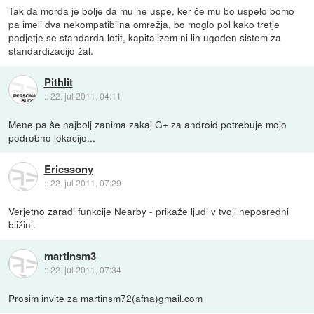
Tak da morda je bolje da mu ne uspe, ker če mu bo uspelo bomo
pa imeli dva nekompatibilna omrežja, bo moglo pol kako tretje
podjetje se standarda lotit, kapitalizem ni lih ugoden sistem za
standardizacijo žal.
Pithlit
::
22. jul 2011, 04:11
Mene pa še najbolj zanima zakaj G+ za android potrebuje mojo
podrobno lokacijo...
Ericssony
::
22. jul 2011, 07:29
Verjetno zaradi funkcije Nearby - prikaže ljudi v tvoji neposredni
bližini.
martinsm3
::
22. jul 2011, 07:34
Prosim invite za martinsm72(afna)gmail.com