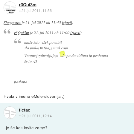
r3Qui3m
::
21. jul 2011, 11:56
Shegevara
je
21. jul 2011 ob 11:45
izjavil
:
r3Qui3m
je
21. jul 2011 ob 11:00
izjavil
:
maše kdo višek povabil
slo.mula(@fna)gmail.com
Vnaprej zahvaljujem
pa da vidimo in probamo
še to :D
poslano
Hvala v imenu eMule-slovenija ;)
tictac
::
21. jul 2011, 12:14
..je še kak invite zame?