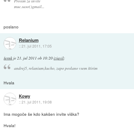
Prosim za invite
muc.saso()gmail...
poslano
Relanium
::
21. jul 2011, 17:05
šernk
je
21. jul 2011 ob 10:20
izjavil
:
andrej5, relanium,kucho, zapo poslano vsem štirim
Hvala
Kowy
::
21. jul 2011, 19:08
Ima mogoče še kdo kakšen invite viška?
Hvala!