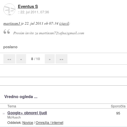
Eventus S
::
22. jul 2011, 07:36
martinsm3
je
22. jul 2011 ob 07:34
izjavil
:
Prosim invite za martinsm72(afna)gmail.com
poslano
8
/ 10
««
«
»
»»
Vredno ogleda ...
Tema
Sporočila
»
Google+ obnorel ljudi
95
McHusch
Oddelek:
Novice
/
Omrežja / internet