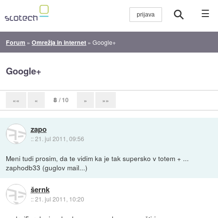
☰
Forum
»
Omrežja in internet
»
Google+
Google+
8
/ 10
««
«
»
»»
zapo
::
21. jul 2011, 09:56
Meni tudi prosim, da te vidim ka je tak supersko v totem + ...
zaphodb33 (guglov mail...)
šernk
::
21. jul 2011, 10:20