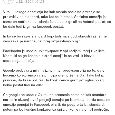
::
22. jul 2011, 01:01
V roku kakega desetletja bo itak morala socialno omrežje se
preleviti v en standard, tako kot se je email. Socialno omrežje je
samo en način komunicianja če se da iz gmail na hotmail poslat, se
bo dalo tudi iz g+ na facebook postat.
In ko se bo razvil standard bojo tudi male podrobnosti važne, ne
vem zakaj je narobe, če torej razpravlamo o njih.
Facebooku je uspelo ubit myspace z aplikacijam, torej z velikim
kičom, ki so ga kasneje k sreči omejili in se vrnili k bistvu
socialnega omrežja.
Google probava z minimalizmom, ter predvsem cilja na to, da eni
hočemo konkurenco in iz principa gremo še na G+. Tako kot iz
principa, da bi se bolj razvila konkurenca grem jaz oglas poleg
bolhe postat tudi na diler.
Če googlu ne uspe z G+ mu bo preostalo samo še kak standard
narest in skupaj z več podjetji ponujat po istem standardu socialno
omrežje ponujat in Facebook pirsilit, da podpre ta isti standard,
potem pa bo končno konkurenca špilala, kot je na email področju.