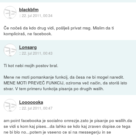
blackbfm
::
22. jul 2011, 00:34
Če nočeš da kdo drug vidi, pošlješ privat msg. Mislim da ti
kompliciraš, ne facebook.
Lonsarg
::
22. jul 2011, 00:43
Ti kot nebi mojih postov bral.
Mene ne moti pomankanje funkcij, da česa ne bi mogel naredit.
MENE MOTI PREVEČ FUNKCIJ, oziroma več način, da storiš isto
stvar. V tem primeru funkcija pisanja po drugih walih.
Looooooka
::
22. jul 2011, 00:47
am point facebooka je socialno omrezje.zato je pisanje po wallih.da
se vidi s kom kaj pises...da lahko se kdo kaj zraven dopise.ce tega
ne bi blo no...potem je vseeno ce si na messegerju in se