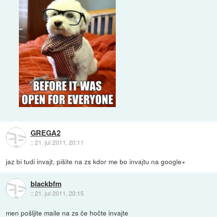
GREGA2
::
21. jul 2011, 20:11
jaz bi tudi invajt, pišite na zs kdor me bo invajtu na google+
blackbfm
::
21. jul 2011, 20:15
men pošljite maile na zs če hočte invajte