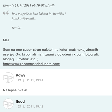
Kowy
je
21. jul 2011 ob 19:08
izjavil
:
Ima mogoče še kdo kakšen invite viška?
jani.kov@gmail...
Hvala!
Maš
Sem na eno super stran naletel, na kateri maš nekaj zbranih
userjev G+, ki bolj ali manj znani v določenih krogih(fotografi,
blogerji, umetniki etc..)
http://www.recommendedusers.com/
Kowy
::
21. jul 2011, 19:41
Najlepša hvala!
flood
::
21. jul 2011, 19:42