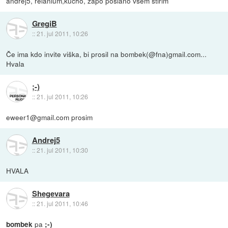
andrej5, relanium,kucho, zapo poslano vsem štirim
GregiB
::
21. jul 2011, 10:26
Če ima kdo invite viška, bi prosil na bombek(@fna)gmail.com...
Hvala
;-)
::
21. jul 2011, 10:26
eweer1@gmail.com prosim
Andrej5
::
21. jul 2011, 10:30
HVALA
Shegevara
::
21. jul 2011, 10:46
pa
bombek
;-)