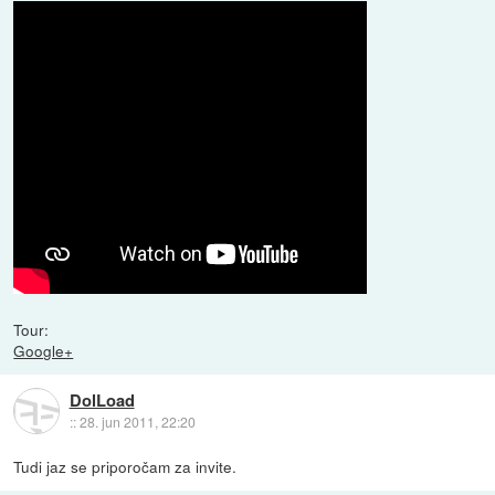
Tour:
Google+
DolLoad
::
28. jun 2011, 22:20
Tudi jaz se priporočam za invite.