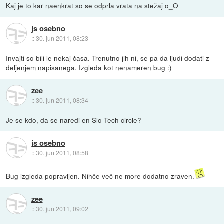
Kaj je to kar naenkrat so se odprla vrata na stežaj o_O
js osebno
::
30. jun 2011, 08:23
Invajti so bili le nekaj časa. Trenutno jih ni, se pa da ljudi dodati z
deljenjem napisanega. Izgleda kot nenameren bug :)
zee
::
30. jun 2011, 08:34
Je se kdo, da se naredi en Slo-Tech circle?
js osebno
::
30. jun 2011, 08:58
Bug izgleda popravljen. Nihče več ne more dodatno zraven.
zee
::
30. jun 2011, 09:02