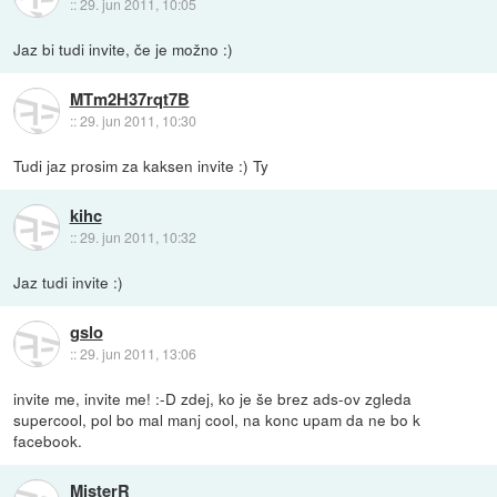
::
29. jun 2011, 10:05
Jaz bi tudi invite, če je možno :)
MTm2H37rqt7B
::
29. jun 2011, 10:30
Tudi jaz prosim za kaksen invite :) Ty
kihc
::
29. jun 2011, 10:32
Jaz tudi invite :)
gslo
::
29. jun 2011, 13:06
invite me, invite me! :-D zdej, ko je še brez ads-ov zgleda
supercool, pol bo mal manj cool, na konc upam da ne bo k
facebook.
MisterR