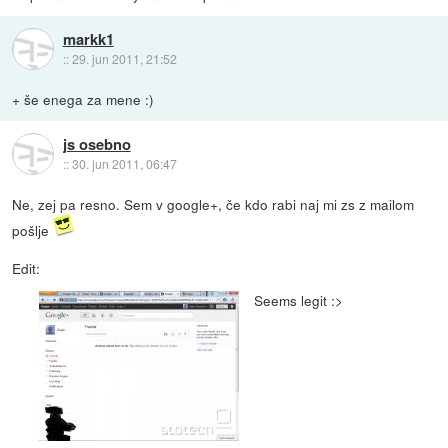
markk1
::
29. jun 2011, 21:52
+ še enega za mene :)
js osebno
::
30. jun 2011, 06:47
Ne, zej pa resno. Sem v google+, če kdo rabi naj mi zs z mailom
pošlje
Edit:
Seems legit :>