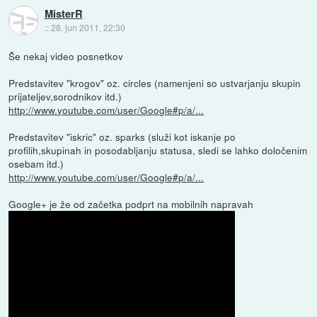
MisterR
::
28. jun 2011, 22:30
Še nekaj video posnetkov
Predstavitev "krogov" oz. circles (namenjeni so ustvarjanju skupin
prijateljev,sorodnikov itd.)
http://www.youtube.com/user/Google#p/a/...
Predstavitev "iskric" oz. sparks (služi kot iskanje po
profilih,skupinah in posodabljanju statusa, sledi se lahko določenim
osebam itd.)
http://www.youtube.com/user/Google#p/a/...
Google+ je že od začetka podprt na mobilnih napravah