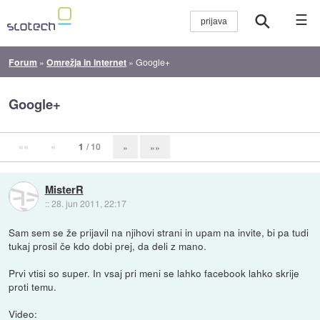
☰
Forum
»
Omrežja in internet
»
Google+
Google+
««
«
1
/ 10
»
»»
MisterR
::
28. jun 2011, 22:17
Sam sem se že prijavil na njihovi strani in upam na invite, bi pa tudi
tukaj prosil če kdo dobi prej, da deli z mano.
Prvi vtisi so super. In vsaj pri meni se lahko facebook lahko skrije
proti temu.
Video: