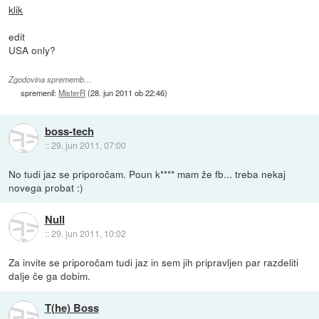
klik
edit
USA only?
Zgodovina sprememb…
spremenil:
MisterR
(
28. jun 2011 ob 22:46
)
boss-tech
::
29. jun 2011, 07:00
No tudi jaz se priporočam. Poun k**** mam že fb... treba nekaj
novega probat :)
Null
::
29. jun 2011, 10:02
Za invite se priporočam tudi jaz in sem jih pripravljen par razdeliti
dalje če ga dobim.
T(he) Boss