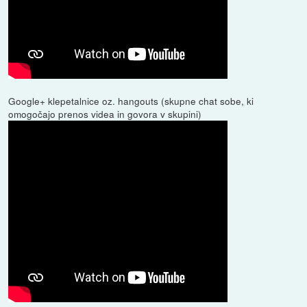
Google+ klepetalnice oz. hangouts (skupne chat sobe, ki
omogočajo prenos videa in govora v skupini)