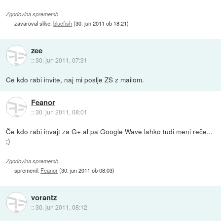
Zgodovina sprememb…
zavaroval slike:
bluefish
(
30. jun 2011 ob 18:21
)
zee
::
30. jun 2011, 07:31
Ce kdo rabi invite, naj mi poslje ZS z mailom.
Feanor
::
30. jun 2011, 08:01
Če kdo rabi invajt za G+ al pa Google Wave lahko tudi meni reče...
;)
Zgodovina sprememb…
spremenil:
Feanor
(
30. jun 2011 ob 08:03
)
vorantz
::
30. jun 2011, 08:12