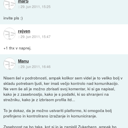
marS
::
29. jun 2011, 15:25
invite pls :)
rejven
::
29. jun 2011, 15:47
+1 thx v naprej.
Manu
::
29. jun 2011, 16:46
Nisem šel v podrobnosti, ampak kolikor sem videl je to veliko bolj v
skladu potrebam ljudi, ker imaš večjo kontrolo nad komunikacijo.
Ne vem še ali je možno zbrisati svoj komentar, ki si ga napisal,
kako je z zasebnostjo, kako je s podatki, ki so shranjeni na
strežniku, kako je z izbrisom profila itd...
To je dokaz, da je možno ustvariti platformo, ki omogoča bolj
prefinjeno in kontrolirano izražanje in komuniciranje.
Zasebnost ne bo taka, kot si jo je zamislil Zukerberg, ampak bo