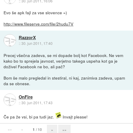
::
30. jun 2011, 16:06
Evo še apk fajl za vse slovence =)
http://www.fileserve.com/file/2hudu7V
RazzorX
::
30. jun 2011, 17:40
Precej všečna zadeva, se mi dopade bolj kot Facebook. Ne vem
kako bo to sprejela javnost, verjetno takega uspeha kot ga je
doživel Facebook ne bo, ali pač?
Bom še malo pregledal in stestiral, ni kaj, zanimiva zadeva, upam
da se obnese.
OnFire
::
30. jun 2011, 17:43
Če pa že vsi, bi pa tudi jaz.
Invajt please!
««
«
1
/ 10
»
»»