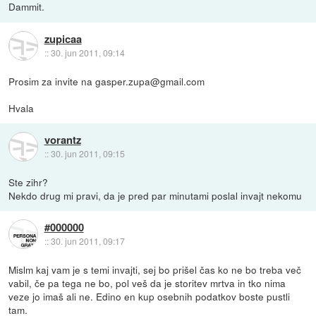
Dammit.
zupicaa
::
30. jun 2011, 09:14
Prosim za invite na gasper.zupa@gmail.com
Hvala
vorantz
::
30. jun 2011, 09:15
Ste zihr?
Nekdo drug mi pravi, da je pred par minutami poslal invajt nekomu
#000000
::
30. jun 2011, 09:17
Mislm kaj vam je s temi invajti, sej bo prišel čas ko ne bo treba več
vabil, če pa tega ne bo, pol veš da je storitev mrtva in tko nima
veze jo imaš ali ne. Edino en kup osebnih podatkov boste pustli
tam.