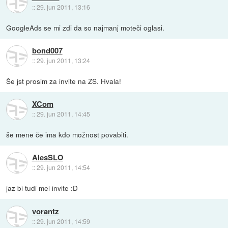
::
29. jun 2011, 13:16
GoogleAds se mi zdi da so najmanj moteči oglasi.
bond007
::
29. jun 2011, 13:24
Še jst prosim za invite na ZS. Hvala!
XCom
::
29. jun 2011, 14:45
še mene če ima kdo možnost povabiti.
AlesSLO
::
29. jun 2011, 14:54
jaz bi tudi mel invite :D
vorantz
::
29. jun 2011, 14:59