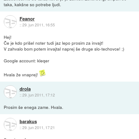
taka, kakšne so potrebe ljudi.
Feanor
::
29. jun 2011, 16:55
Hej!
Če je kdo prišel noter tudi jaz lepo prosim za invajt!
V zahvalo bom potem invajtal naprej še druge slo-techovce! ;)
Google account: kleqer
Hvala že vnaprej!
drola
::
29. jun 2011, 17:12
Prosim še enega zame. Hvala.
barakus
::
29. jun 2011, 17:21