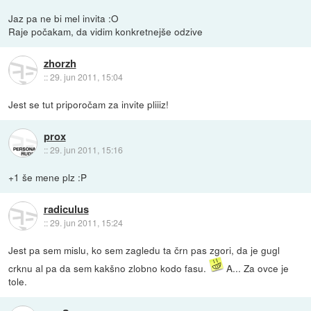
Jaz pa ne bi mel invita :O
Raje počakam, da vidim konkretnejše odzive
zhorzh
::
29. jun 2011, 15:04
Jest se tut priporočam za invite pliiiz!
prox
::
29. jun 2011, 15:16
+1 še mene plz :P
radiculus
::
29. jun 2011, 15:24
Jest pa sem mislu, ko sem zagledu ta črn pas zgori, da je gugl
crknu al pa da sem kakšno zlobno kodo fasu.
A... Za ovce je
tole.