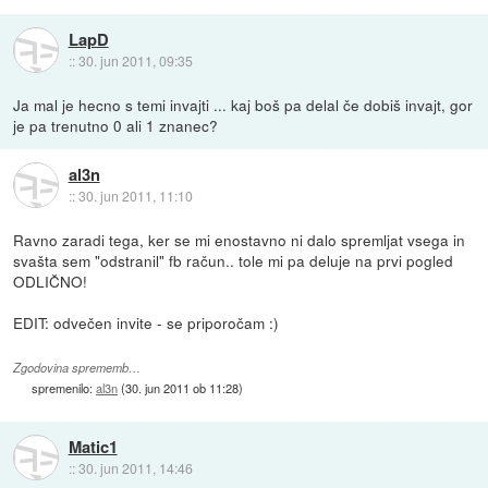
LapD
::
30. jun 2011, 09:35
Ja mal je hecno s temi invajti ... kaj boš pa delal če dobiš invajt, gor
je pa trenutno 0 ali 1 znanec?
al3n
::
30. jun 2011, 11:10
Ravno zaradi tega, ker se mi enostavno ni dalo spremljat vsega in
svašta sem "odstranil" fb račun.. tole mi pa deluje na prvi pogled
ODLIČNO!
EDIT: odvečen invite - se priporočam :)
Zgodovina sprememb…
spremenilo:
al3n
(
30. jun 2011 ob 11:28
)
Matic1
::
30. jun 2011, 14:46