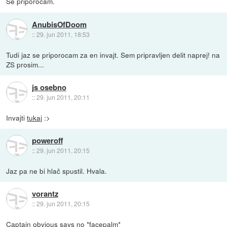
Se priporočam.
AnubisOfDoom
::
29. jun 2011, 18:53
Tudi jaz se priporocam za en invajt. Sem pripravljen delit naprej! na
ZS prosim...
js osebno
::
29. jun 2011, 20:11
Invajti
tukaj
:>
poweroff
::
29. jun 2011, 20:15
Jaz pa ne bi hlač spustil. Hvala.
vorantz
::
29. jun 2011, 20:15
Captain obvious says no *facepalm*