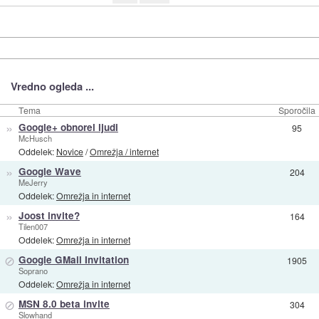
Vredno ogleda ...
Tema
Sporočila
»
Google+ obnorel ljudi
95
McHusch
Oddelek:
Novice
/
Omrežja / internet
»
Google Wave
204
MeJerry
Oddelek:
Omrežja in internet
»
Joost invite?
164
Tilen007
Oddelek:
Omrežja in internet
⊘
Google GMail Invitation
1905
Soprano
Oddelek:
Omrežja in internet
⊘
MSN 8.0 beta invite
304
Slowhand