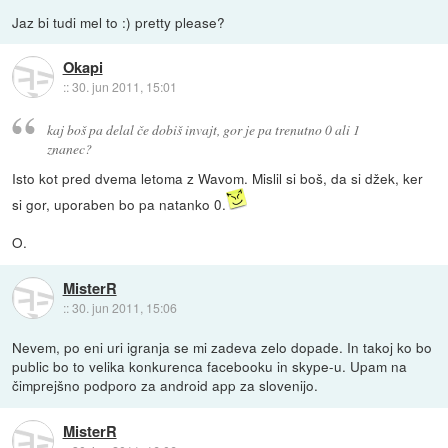
Jaz bi tudi mel to :) pretty please?
Okapi
::
30. jun 2011, 15:01
kaj boš pa delal če dobiš invajt, gor je pa trenutno 0 ali 1
znanec?
Isto kot pred dvema letoma z Wavom. Mislil si boš, da si džek, ker
si gor, uporaben bo pa natanko 0.
O.
MisterR
::
30. jun 2011, 15:06
Nevem, po eni uri igranja se mi zadeva zelo dopade. In takoj ko bo
public bo to velika konkurenca facebooku in skype-u. Upam na
čimprejšno podporo za android app za slovenijo.
MisterR